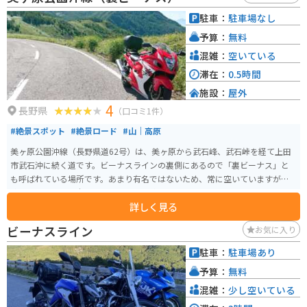
駐車：
駐車場なし
予算：
無料
混雑：
空いている
滞在：
0.5時間
施設：
屋外
4
長野県
（口コミ1件）
#絶景スポット
#絶景ロード
#山｜高原
美ヶ原公園沖線（長野県道62号）は、美ヶ原から武石峰、武石峠を経て上田
市武石沖に続く道です。ビーナスラインの裏側にあるので「裏ビーナス」と
も呼ばれている場所です。あまり有名ではないため、常に空いていますが、
飲食店等のお店は全くないので景色を楽しむだけになります。
詳しく見る
ビーナスライン
お気に入り
駐車：
駐車場あり
予算：
無料
混雑：
少し空いている