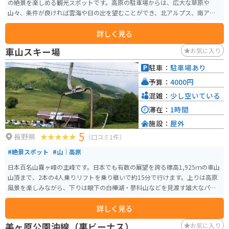
の絶景を楽しめる観光スポットです。高原の駐車場からは、広大な草原や
山々、条件が良ければ雲海や日の出を望むことができ、北アルプス、南アル
プス、浅間山、富士山まで360度のパノラマが広がります。夏には放牧の牛や
詳しく見る
可憐な花々が風に揺れる穏やかな風景を楽しめ、避暑地としても人気です。
美ヶ原高原美術館に隣接し、展望レストランや広い売店、展望テラスもあ
車山スキー場
お気に入り
り、景色を眺めながらゆったり過ごせます。アクセスは岡谷市の長野道岡谷IC
から国道142号・ビーナスライン経由で約1時間。バイクでも通行可能です
駐車：
駐車場あり
が、街灯のない山道が長く続き、冬季は通行止めとなるため注意が必要です。
予算：
4000円
混雑：
少し空いている
滞在：
1時間
施設：
屋外
5
長野県
（口コミ1件）
#絶景スポット
#山｜高原
日本百名山霧ヶ峰の主峰です。日本でも有数の展望を誇る標高1,925ｍの車山
山頂まで、2本の4人乗りリフトを乗り継いで約15分で行けます。上りは高原
風景を楽しみながら、下りは眼下の白樺湖・蓼科山などを見渡す雄大なパノ
ラマを満喫できます。
詳しく見る
美ヶ原公園沖線（裏ビーナス）
お気に入り