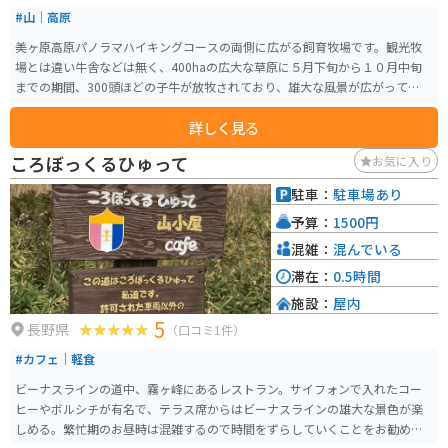
#山｜高原
美ヶ原高原パノラマハイキングコースの両側に広がる飼育牧場です。観光牧
場とは違い牛舎などは無く、400haの広大な草原に５月下旬から１０月中旬
までの期間、300頭ほどの子牛が放牧されており、雄大な風景が広がっていま
す。ビーナスラインからアクセスできます。
詳しく見る
ころぼっくるひゅって
お気に入り
駐車：
駐車場あり
予算：
1500円
混雑：
混んでいる
滞在：
0.5時間
施設：
屋内
5
長野県
（口コミ1件）
#カフェ｜軽食
ビーナスラインの道中、霧ヶ峰にあるレストラン。サイフォンで入れたコー
ヒーやボルシチが有名で、テラス席からはビーナスラインの雄大な景色が楽
しめる。繁忙期のお昼時は混雑するので時間をずらしていくことをお勧めす