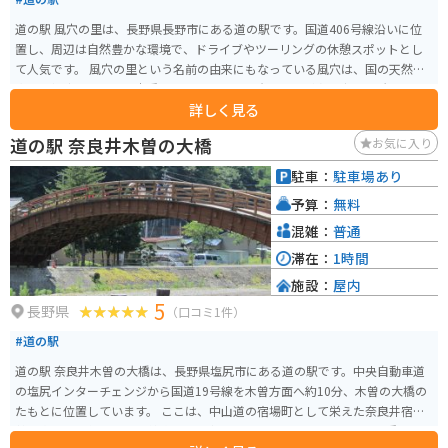
道の駅 風穴の里は、長野県長野市にある道の駅です。国道406号線沿いに位
置し、周辺は自然豊かな環境で、ドライブやツーリングの休憩スポットとし
て人気です。 風穴の里という名前の由来にもなっている風穴は、国の天然記
念物に指定されている貴重なもので、夏でも冷たい風が吹き出す場所として
詳しく見る
知られています。周辺には遊歩道が整備されているので、自然を感じながら
散策を楽しむことができます。 また、地元で採れた新鮮な野菜や果物を販売
道の駅 奈良井木曽の大橋
お気に入り
する農産物直売所や、地元の食材を使った料理を提供するレストランもあり
ます。バイクで訪れる場合、駐車場も広く停めやすいので安心です。 長野市
駐車：
駐車場あり
街地からも比較的アクセスしやすい場所にあるので、観光の拠点としてもお
予算：
無料
すすめです。
混雑：
普通
滞在：
1時間
施設：
屋内
5
長野県
（口コミ1件）
#道の駅
道の駅 奈良井木曽の大橋は、長野県塩尻市にある道の駅です。中央自動車道
の塩尻インターチェンジから国道19号線を木曽方面へ約10分、木曽の大橋の
たもとに位置しています。 ここは、中山道の宿場町として栄えた奈良井宿と
贄川宿の間に位置し、木曽路のほぼ中心にあります。周辺には、国の重要文