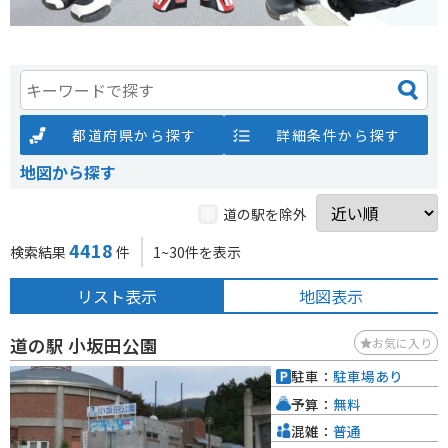
都道府県から探す
詳細条件から探す
地図から探す
道の駅を除外
4418
検索結果
件
1~30件を表示
リスト表示
地図表示
道の駅 小坂田公園
お気に入り
駐車：
駐車場あり
予算：
無料
混雑：
普通