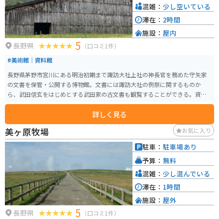
混雑：
少し空いている
滞在：
2時間
施設：
屋内
5
長野県
（口コミ1件）
#美術館｜資料館
長野県茅野市宮川にある明治初期まで諏訪大社上社の神長官を務めた守矢家
の文書を保管・公開する博物館。文書には諏訪大社の例祭に関するものか
ら、武田信玄をはじめとする武田家の古文書も観覧することができる。資料
館の建物は茅野市出身の建築家、「藤森照信」により設計されていおり、奇
詳しく見る
抜なデザインの建物が周辺にも幾つか存在している。館内を案内してくれる
係の方が、非常に詳しく丁寧な説明をしてくれる。
美ヶ原牧場
お気に入り
駐車：
駐車場あり
予算：
無料
混雑：
少し混んでいる
滞在：
1時間
施設：
屋外
5
長野県
（口コミ1件）