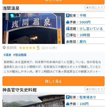
の「ビーナスライン」や「美ヶ原林道」は、適度なワインディングと絶景が
浅間温泉
お気に入り
続く、走ること自体が目的になる最高のルートです。王ヶ頭付近まではマイ
カー規制がありますが、美ヶ原自然保護センターなどの駐車場から徒歩でア
駐車：
不明
クセスする価値は十分にあります。 特に、早朝の雲海や夕景の美しさは圧巻
予算：
5000円
で、一人で静かに自然とメカニックな電波塔の対比を楽しみたい方に強くお
すすめします。標高が高いため、急勾配や急カーブが続きます。エンジンブレ
混雑：
少し空いている
ーキを駆使した走行や、タイヤのグリップ管理が重要になる「走り応え」の
滞在：
20時間
ある道です。冬期は通行止めになるため、春から秋にかけてのベストシーズ
施設：
屋内
ンを狙うのが鉄則です。
5
長野県
（口コミ1件）
#温泉
#宿泊施設
長野県にある温泉地で、松本駅や松本城の近くに位置している。他の有名な
温泉街と比べると小規模だが、松本城などの観光スポットが隣接していると
ころが観光しやすい点。車で１時間ほどで美ヶ原高原などの絶景スポットへ
も行くことができる。
詳しく見る
神長官守矢史料館
お気に入り
駐車：
駐車場あり
予算：
100円