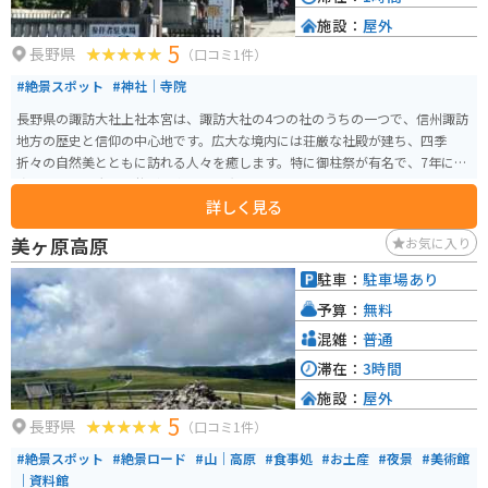
施設：
屋外
5
長野県
（口コミ1件）
#絶景スポット
#神社｜寺院
長野県の諏訪大社上社本宮は、諏訪大社の4つの社のうちの一つで、信州諏訪
地方の歴史と信仰の中心地です。広大な境内には荘厳な社殿が建ち、四季
折々の自然美とともに訪れる人々を癒します。特に御柱祭が有名で、7年に一
度行われる巨大な御柱が境内に立つ光景は圧巻です。 バイクでのアクセスも
詳しく見る
良く、中央自動車道諏訪ICから約10分の距離にあります。境内の駐車場や近
隣にバイク駐輪場も整備されているため、ツーリング途中の休憩スポットと
美ヶ原高原
お気に入り
しても最適です。歴史ある神社の静寂と自然を楽しみながら、心身をリフレ
ッシュする旅におすすめです。
駐車：
駐車場あり
予算：
無料
混雑：
普通
滞在：
3時間
施設：
屋外
5
長野県
（口コミ1件）
#絶景スポット
#絶景ロード
#山｜高原
#食事処
#お土産
#夜景
#美術館
｜資料館