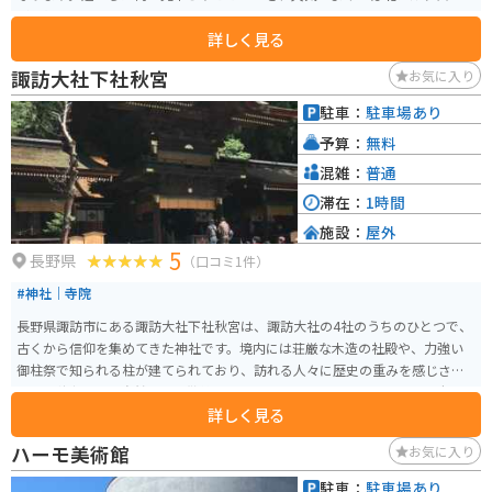
が一望できます。
詳しく見る
諏訪大社下社秋宮
お気に入り
駐車：
駐車場あり
予算：
無料
混雑：
普通
滞在：
1時間
施設：
屋外
5
長野県
（口コミ1件）
#神社｜寺院
長野県諏訪市にある諏訪大社下社秋宮は、諏訪大社の4社のうちのひとつで、
古くから信仰を集めてきた神社です。境内には荘厳な木造の社殿や、力強い
御柱祭で知られる柱が建てられており、訪れる人々に歴史の重みを感じさせ
ます。秋宮周辺は自然豊かで散策にも最適です。 バイクでのアクセスも便利
詳しく見る
で、近隣には駐車場も完備。四季折々の風景を楽しみながらのツーリングに
もぴったりです。また、秋宮近辺には信州名物のそば屋や温泉施設もあり、
ハーモ美術館
お気に入り
観光の合間にグルメやリラックスも楽しめます。ぜひ歴史と自然が調和する
諏訪大社下社秋宮を訪れてください。
駐車：
駐車場あり