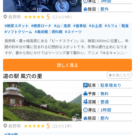
滞在：
3時間
施設：
屋外
5
長野県
（口コミ9件）
#絶景スポット
#絶景ロード
#山｜高原
#食事処
#お土産
#カフェ｜軽食
#ソフトクリーム
#美術館｜資料館
#スイーツ
長野県・霧ヶ峰高原にある「ビーナスライン」は、標高1660mに位置し、年
間の約半分が霧に包まれる幻想的なスポットです。冬季は通行止めになりま
すが、春から秋にかけてはツーリング客で賑わい、アニメ『ゆるキャン△』
の舞台としても人気があります。 ビーナスライン沿いにあり、八ヶ岳や北・
詳しく見る
中央アルプスを望む絶景ツーリングロードとして全国的に知られています。
晴天時の眺望はもちろん、雨の翌日に見られる雲海も圧巻。夏にはニッコウ
道の駅 風穴の里
お気に入り
キスゲが咲き誇り、春の草花や秋の紅葉、冬のスキーと、四季を通して楽し
めるエリアです。 売店ではソフトクリームやじゃがバター、五平餅など地元
駐車：
駐車場あり
グルメを味わえ、広い駐車場も完備。ただし大型連休には満車になるほどの
予算：
無料
人気スポットです。
混雑：
普通
滞在：
1時間
施設：
屋内
5
長野県
（口コミ1件）
#道の駅