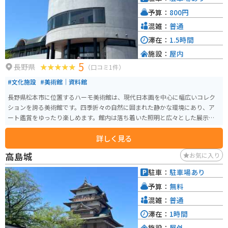
予算：
800円
混雑：
普通
滞在：
1.5時間
施設：
屋内
5
長野県
（口コミ1件）
#文化施設
#美術館｜資料館
長野県松本市に位置するハーモ美術館は、現代日本画を中心に幅広いコレク
ションを誇る美術館です。四季折々の自然に囲まれた静かな環境にあり、ア
ート鑑賞をゆったり楽しめます。館内は落ち着いた照明と広々とした展示ス
ペースで、作品とじっくり向き合うことができます。 バイクで訪れる場合、
詳しく見る
美術館周辺には駐輪スペースがあり安心して停められます。また、松本市は
風光明媚なツーリングコースが多く、観光と合わせて自然の中を走るのもお
高島城
お気に入り
すすめです。おしゃれなカフェも近隣に点在し、美術鑑賞後の休憩にもぴっ
たりです。
駐車：
駐車場あり
予算：
無料
混雑：
普通
滞在：
1時間
施設：
屋外