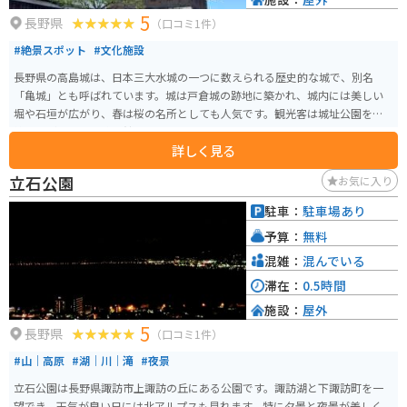
5
長野県
（口コミ1件）
#絶景スポット
#文化施設
長野県の高島城は、日本三大水城の一つに数えられる歴史的な城で、別名
「亀城」とも呼ばれています。城は戸倉城の跡地に築かれ、城内には美しい
堀や石垣が広がり、春は桜の名所としても人気です。観光客は城址公園を散
策しながら、歴史博物館で城の歴史を学べます。 バイクで訪れる場合、周辺
詳しく見る
には駐車スペースが整っているため安心です。また、周辺は信州の自然豊か
な環境で、ツーリングにも最適。季節ごとの自然美と歴史を楽しめるスポッ
立石公園
お気に入り
トとしておすすめです。高島城周辺の温泉も観光の疲れを癒すのに便利です。
駐車：
駐車場あり
予算：
無料
混雑：
混んでいる
滞在：
0.5時間
施設：
屋外
5
長野県
（口コミ1件）
#山｜高原
#湖｜川｜滝
#夜景
立石公園は長野県諏訪市上諏訪の丘にある公園です。諏訪湖と下諏訪町を一
望でき、天気が良い日には北アルプスも見れます。特に夕景と夜景が美しく、