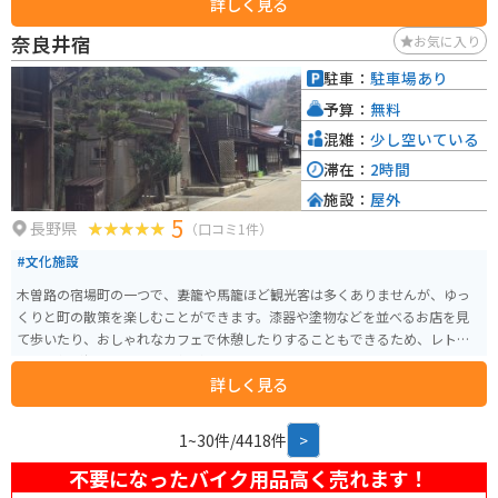
詳しく見る
化財に指定されている木曽の大橋や、江戸時代の宿場町の面影を残す奈良井
宿など、歴史を感じさせる観光スポットが多くあります。 道の駅には、地元
奈良井宿
お気に入り
の特産品を販売する直売所やレストラン、観光案内所などがあり、ドライブ
の休憩スポットとして最適です。また、木曽の大橋を一望できる展望台もあ
駐車：
駐車場あり
り、雄大な景色を楽しむことができます。 バイクで訪れる場合、道の駅には
予算：
無料
広い駐車場が完備されているので安心です。ツーリングの休憩場所としては
もちろん、周辺の観光拠点としても利用できます。 地元の名産品としては、
混雑：
少し空いている
木曽漆器や木曽節があります。木曽漆器は、美しい光沢と堅牢さが特徴で、
滞在：
2時間
お土産に最適です。木曽節は、木曽地方に伝わる民謡で、力強い歌声が魅力
施設：
屋外
です。道の駅で購入することができます。
5
長野県
（口コミ1件）
#文化施設
木曽路の宿場町の一つで、妻籠や馬籠ほど観光客は多くありませんが、ゆっ
くりと町の散策を楽しむことができます。漆器や塗物などを並べるお店を見
て歩いたり、おしゃれなカフェで休憩したりすることもできるため、レトロ
な雰囲気が好きな人にも人気が高まっているようです。
詳しく見る
1~30件/4418件
>
不要になったバイク用品高く売れます！