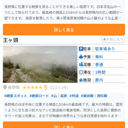
長野県に位置する絶景を見ることができる美しい高原です。日本百名山の一
つとして知られており、最高峰の標高2,034mからは長野県内の広い範囲が一
望できます。 高原を散策したり、美ヶ原高原美術館や山小屋のような土産物
屋さんに寄ったりすることができます。魅力的なスポットが多数あります。
詳しく見る
王ヶ頭
お気に入り
駐車：
駐車場あり
予算：
無料
混雑：
普通
滞在：
1時間
施設：
屋内
5
長野県
（口コミ1件）
#絶景スポット
#絶景ロード
#山｜高原
#林道
#美術館｜資料館
長野県のほぼ中央に位置する標高2,034mの最高峰です。最大の特徴は、雲突
くように立ち並ぶ巨大なテレビ放送局の電波塔群。荒涼とした高原に銀色の
タワーが並ぶ光景は、まるでSF映画の世界のような非日常感を味わえます。3
60度の大パノラマが広がっており、晴れた日には富士山、北アルプス、南ア
詳しく見る
ルプス、八ヶ岳を一望できる日本屈指の展望スポットです。 ここに至るまで