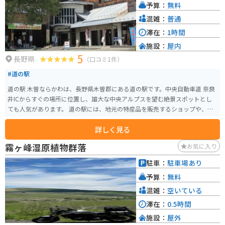
予算：
無料
県を訪れる際にぜひ立ち寄りたいスポットです。
混雑：
普通
滞在：
1時間
施設：
屋内
5
長野県
（口コミ1件）
#道の駅
道の駅 木曽ならかわは、長野県木曽郡にある道の駅です。中央自動車道 奈良
井ICからすぐの場所に位置し、雄大な中央アルプスを望む絶景スポットとし
ても人気があります。 道の駅には、地元の特産品を販売するショップや、木
曽の郷土料理が味わえるレストランがあります。木曽漆器や木工品など、お土
詳しく見る
産探しにも最適です。また、観光案内所では、周辺の観光スポットやハイキ
ングコースなどの情報を 얻ることもできます。 バイクで訪れる場合、道の駅
霧ヶ峰湿原植物群落
お気に入り
には広い駐車場が完備されているので安心です。ツーリングの休憩場所とし
て立ち寄るのも良いでしょう。周辺には、美しい山岳道路や峠道が多く、バ
駐車：
駐車場あり
イクツーリングにもおすすめのエリアです。 木曽ならかわ周辺には、奈良井
予算：
無料
宿や妻籠宿といった歴史的な宿場町があります。江戸時代の面影を残す街並
みを散策したり、古い町家を改装したカフェで休憩したりするのも良いでし
混雑：
空いている
ょう。また、温泉地としても知られており、日帰り温泉施設も充実していま
滞在：
0.5時間
す。
施設：
屋外