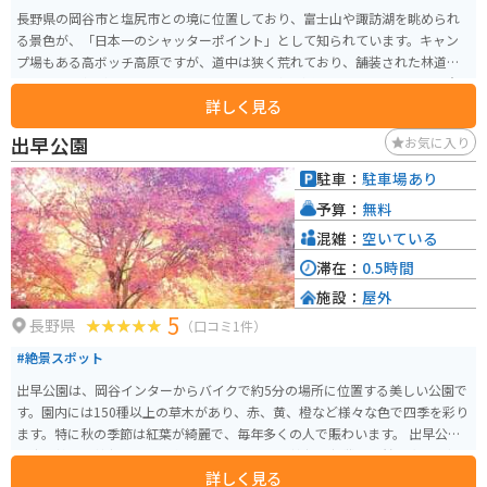
長野県の岡谷市と塩尻市との境に位置しており、富士山や諏訪湖を眺められ
る景色が、「日本一のシャッターポイント」として知られています。キャン
プ場もある高ボッチ高原ですが、道中は狭く荒れており、舗装された林道の
ような雰囲気があります。 12月から4月まで冬季通行止めになるため、注意
詳しく見る
が必要です。高ボッチ高原での景色は、一生の思い出になること間違いなし
です。
出早公園
お気に入り
駐車：
駐車場あり
予算：
無料
混雑：
空いている
滞在：
0.5時間
施設：
屋外
5
長野県
（口コミ1件）
#絶景スポット
出早公園は、岡谷インターからバイクで約5分の場所に位置する美しい公園で
す。園内には150種以上の草木があり、赤、黄、橙など様々な色で四季を彩り
ます。特に秋の季節は紅葉が綺麗で、毎年多くの人で賑わいます。 出早公園
は出早雄小萩神社の眼下に位置しており、この神社の社叢は天然記念物に指
詳しく見る
定されています。公園と神社がとてもマッチしていて、一人でものんびりと楽