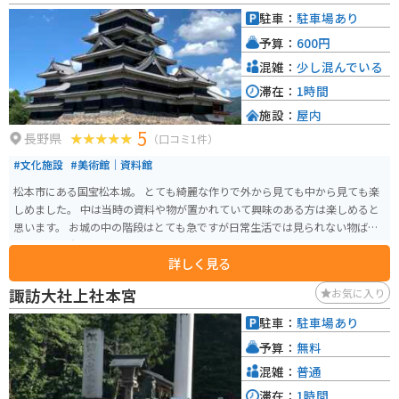
駐車：
駐車場あり
予算：
600円
混雑：
少し混んでいる
滞在：
1時間
施設：
屋内
5
長野県
（口コミ1件）
#文化施設
#美術館｜資料館
松本市にある国宝松本城。 とても綺麗な作りで外から見ても中から見ても楽
しめました。 中は当時の資料や物が置かれていて興味のある方は楽しめると
思います。 お城の中の階段はとても急ですが日常生活では見られない物ばか
りなので勉強になります。
詳しく見る
諏訪大社上社本宮
お気に入り
駐車：
駐車場あり
予算：
無料
混雑：
普通
滞在：
1時間