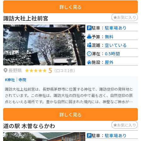
る。
詳しく見る
諏訪大社上社前宮
お気に入り
駐車：
駐車場あり
予算：
無料
混雑：
空いている
滞在：
0.5時間
施設：
屋外
5
長野県
（口コミ1件）
#神社｜寺院
諏訪大社上社前宮は、長野県茅野市に位置する神社で、諏訪信仰の発祥地と
されています。この神社は、諏訪大社の四社の中で最も古く、自然信仰の原
点ともいえる場所です。豊かな自然に囲まれた境内には、神聖なご神水が湧
き出ています。 見どころは、素朴で趣のある社殿や、神聖な雰囲気を感じる
詳しく見る
ことができる石段です。現代的な観光要素が少ないため、静かで落ち着いた
参拝を楽しむことができます。また、神社周辺には他の観光スポットやグル
道の駅 木曽ならかわ
お気に入り
メも豊富で、一日中楽しむことができます。 季節ごとの祭事やイベントも見
逃せません。特に、年に一度の御柱祭は大変有名で、多くの観光客が訪れま
駐車：
駐車場あり
す。自然の中で歴史と伝統を感じることができる諏訪大社上社前宮は、長野