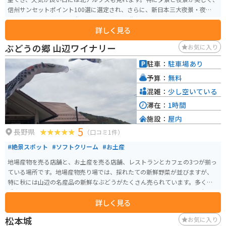
信州サンセットポイント100選に選定され、さらに、新日本三大夜景・夜景百
選にも選ばれています。遊具のあるエリアと遊歩道もあります。
詳しく見る
ぶどうの郷 山辺ワイナリー
お気に入り
駐車：
駐車場あり
予算：
無料
混雑：
少し空いている
滞在：
1時間
施設：
屋内
5
長野県
（口コミ1件）
#絶景スポット
#ソフトクリーム
#お土産
地場産物を売る店舗と、お土産を売る店舗、レストランとカフェの3つが揃っ
ている場所です。地場産物売り場では、採れたての新鮮野菜が並びますが、
特に秋には山辺の名産品の新鮮なぶどうがたくさん売られています。多くの
種類のぶどうが安く売られているので、毎年多くの方が購入したり宅配便で
詳しく見る
送りに訪れます。お土産売り場では、種類豊富なワインが売られています。ま
たカフェでは、巨峰ソフトが売られていて、晴れている日はテラス席で景色
松本城
お気に入り
を楽しみながらソフトクリームが味わえます。