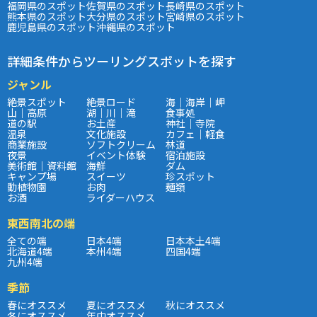
福岡県のスポット
佐賀県のスポット
長崎県のスポット
熊本県のスポット
大分県のスポット
宮崎県のスポット
鹿児島県のスポット
沖縄県のスポット
詳細条件からツーリングスポットを探す
ジャンル
絶景スポット
絶景ロード
海｜海岸｜岬
山｜高原
湖｜川｜滝
食事処
道の駅
お土産
神社｜寺院
温泉
文化施設
カフェ｜軽食
商業施設
ソフトクリーム
林道
夜景
イベント体験
宿泊施設
美術館｜資料館
海鮮
ダム
キャンプ場
スイーツ
珍スポット
動植物園
お肉
麺類
お酒
ライダーハウス
東西南北の端
全ての端
日本4端
日本本土4端
北海道4端
本州4端
四国4端
九州4端
季節
春にオススメ
夏にオススメ
秋にオススメ
冬にオススメ
年中オススメ