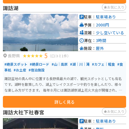
しむことができます。
諏訪湖
お気に入り
駐車：
駐車場あり
予算：
2000円
混雑：
少し空いている
滞在：
3時間
施設：
屋外
5
長野県
（口コミ1件）
#絶景スポット
#絶景ロード
#山｜高原
#湖｜川｜滝
#カフェ｜軽食
#食
事処
#お土産
#宿泊施設
諏訪盆地の真ん中に位置する長野県最大の湖で、観光スポットとしても有名
です。湖畔を散策したり、湖上でレイクスポーツや釣りを楽しんだり、様々
な楽しみ方ができます。 毎年８月には諏訪湖祭湖上花火大会が開催され、湖
上から打ち上げられる花火を楽しむこともできます。高速道路の諏訪湖サー
詳しく見る
ビスエリアからも湖を一望することができます。ぜひ、バイクツーリングで
訪れて、美しい諏訪湖を楽しんでみてください。
諏訪大社下社春宮
お気に入り
駐車：
駐車場あり
予算：
無料