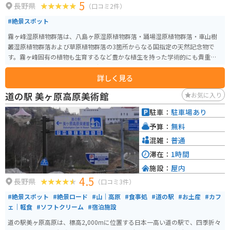
5
長野県
（口コミ2件）
#絶景スポット
霧ヶ峰湿原植物群落は、八島ヶ原湿原植物群落・踊場湿原植物群落・車山樹
叢湿原植物群落および草原植物群落の3箇所からなる国指定の天然記念物で
す。霧ヶ峰固有の植物も生育するなど豊かな植生を持った学術的にも貴重な
湿原です。 ビーナスラインから少し外れた位置にあり、あまり混んでいませ
詳しく見る
ん。写真撮影の際に人や車などの映り込みをそこまで気にかけなくてもよい
のでオススメです。
道の駅 美ヶ原高原美術館
お気に入り
駐車：
駐車場あり
予算：
無料
混雑：
普通
滞在：
1時間
施設：
屋内
4.5
長野県
（口コミ3件）
#絶景スポット
#絶景ロード
#山｜高原
#食事処
#道の駅
#お土産
#カフ
ェ｜軽食
#ソフトクリーム
#宿泊施設
道の駅美ヶ原高原は、標高2,000mに位置する日本一高い道の駅で、四季折々