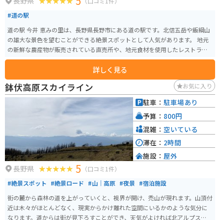
5
長野県
（口コミ1件）
#道の駅
道の駅 今井 恵みの里は、長野県長野市にある道の駅です。北信五岳や飯綱山
の雄大な景色を望むことができる絶景スポットとして人気があります。 地元
の新鮮な農産物が販売されている直売所や、地元食材を使用したレストラ
ン、そば処などがあり、地元の味覚を堪能することができます。特におすすめ
詳しく見る
は、地元産のそば粉を使用した手打ちそばです。 バイクで訪れる場合、道の
駅には広々とした駐車場が完備されているので安心です。周辺には、戸隠神
鉢伏高原スカイライン
お気に入り
社や黒姫高原など、観光スポットも点在しているので、ツーリングの拠点と
しても最適です。道の駅から続くワインディングロードは、景色も良く、バ
駐車：
駐車場あり
イクで走るのが気持ち良い道です。
予算：
800円
混雑：
空いている
滞在：
2時間
施設：
屋外
5
長野県
（口コミ1件）
#絶景スポット
#絶景ロード
#山｜高原
#夜景
#宿泊施設
街の麓から森林の道を上がっていくと、視界が開け、禿山が現れます。山頂付
近は木々がほとんどなく、現実からかけ離れた空間にいるかのような気分に
なります。道からは街が見下ろすことができ、天気がよければ北アルプスなど