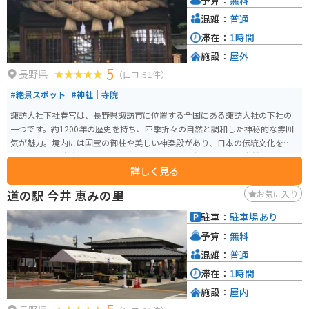
混雑：
普通
滞在：
1時間
施設：
屋外
5
長野県
（口コミ1件）
#絶景スポット
#神社｜寺院
諏訪大社下社春宮は、長野県諏訪市に位置する全国にある諏訪大社の下社の
一つです。約1200年の歴史を持ち、四季折々の自然と調和した神秘的な雰囲
気が魅力。境内には国宝の御柱や美しい神楽殿があり、日本の伝統文化を感
じられます。 春宮周辺はバイクでのアクセスも良好で、周囲の自然道はツー
詳しく見る
リングに最適。駐車場も完備されており、ツーリング途中の休憩スポットと
してもおすすめ。イベント時は混雑が予想されるため、平日や早朝の訪問が
道の駅 今井 恵みの里
お気に入り
快適です。近隣には温泉地も点在しているので、1日観光を満喫できます。
駐車：
駐車場あり
予算：
無料
混雑：
普通
滞在：
1時間
施設：
屋内