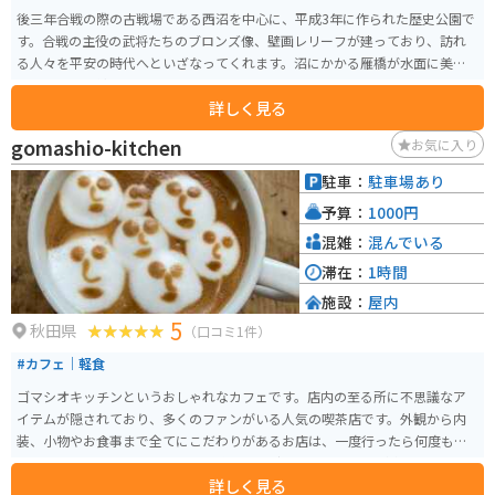
後三年合戦の際の古戦場である西沼を中心に、平成3年に作られた歴史公園で
す。合戦の主役の武将たちのブロンズ像、壁画レリーフが建っており、訪れ
る人々を平安の時代へといざなってくれます。沼にかかる雁橋が水面に美し
く映えとても綺麗です。
詳しく見る
gomashio-kitchen
お気に入り
駐車：
駐車場あり
予算：
1000円
混雑：
混んでいる
滞在：
1時間
施設：
屋内
5
秋田県
（口コミ1件）
#カフェ｜軽食
ゴマシオキッチンというおしゃれなカフェです。店内の至る所に不思議なア
イテムが隠されており、多くのファンがいる人気の喫茶店です。外観から内
装、小物やお食事まで全てにこだわりがあるお店は、一度行ったら何度も通
いたくなってしまいます。 特に店主の描く独特なラテアートが楽しめるカフ
詳しく見る
ェラテは必見です。座席が少なく、人気があるため、行かれる際には予約を