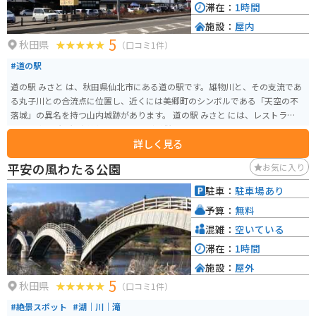
滞在：
1時間
施設：
屋内
5
秋田県
（口コミ1件）
#道の駅
道の駅 みさと は、秋田県仙北市にある道の駅です。雄物川と、その支流であ
る丸子川との合流点に位置し、近くには美郷町のシンボルである「天空の不
落城」の異名を持つ山内城跡があります。 道の駅 みさと には、レストラン、
農産物直売所、観光情報コーナーなどが併設されています。レストランで
詳しく見る
は、地元産の食材を使った料理を楽しむことができます。おすすめは、美郷
町特産の「美郷そば」です。 農産物直売所では、地元産の新鮮な野菜や果
平安の風わたる公園
お気に入り
物、特産品などを購入することができます。バイクで訪れた際には、地元産
の新鮮な野菜や果物を購入して、ツーリングのおやつにするのも良いでしょ
駐車：
駐車場あり
う。 道の駅 みさと は、周辺の観光スポットへのアクセスも良好です。山内城
予算：
無料
跡までは、車で約10分です。また、道の駅 みさと から、田沢湖や角館など、
秋田県内の人気観光スポットへも車で約1時間圏内です。
混雑：
空いている
滞在：
1時間
施設：
屋外
5
秋田県
（口コミ1件）
#絶景スポット
#湖｜川｜滝