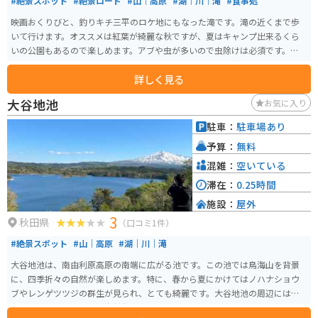
#絶景スポット
#絶景ロード
#山｜高原
#湖｜川｜滝
#食事処
映画おくりびと、釣りキチ三平のロケ地にもなった滝です。滝の近くまで歩
いて行けます。オススメは紅葉が綺麗な秋ですが、夏はキャンプ出来るくら
いの公園もあるので楽しめます。アブや虫が多いので虫除けは必須です。色ん
な道から行けるので毎回違う道を通るのも楽しいです。鳥海ブルーラインも
詳しく見る
近いので合わせて行けます。
大谷地池
お気に入り
駐車：
駐車場あり
予算：
無料
混雑：
空いている
滞在：
0.25時間
施設：
屋外
3
秋田県
（口コミ1件）
#絶景スポット
#山｜高原
#湖｜川｜滝
大谷地池は、南由利原高原の南端に広がる池です。この池では鳥海山を背景
に、四季折々の自然が楽しめます。特に、春から夏にかけてはノハナショウ
ブやレンゲツツジの群生が見られ、とても綺麗です。大谷地池の周辺には遊
歩道が整備されており、自然散策やバードウォッチングに最適です。また、