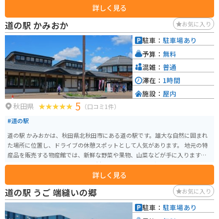
詳しく見る
道の駅 かみおか
お気に入り
駐車：
駐車場あり
予算：
無料
混雑：
普通
滞在：
1時間
施設：
屋内
5
秋田県
（口コミ1件）
#道の駅
道の駅 かみおかは、秋田県北秋田市にある道の駅です。雄大な自然に囲まれ
た場所に位置し、ドライブの休憩スポットとして人気があります。 地元の特
産品を販売する物産館では、新鮮な野菜や果物、山菜などが手に入ります。
また、レストランでは、地元の食材をふんだんに使った郷土料理を楽しむこ
詳しく見る
とができます。 バイクで訪れる際は、道の駅に併設された駐車場にバイク専
用のスペースがあります。周辺には、田園風景が広がる快適なツーリングコ
道の駅 うご 端縫いの郷
お気に入り
ースがあり、バイクでの観光にもおすすめです。 道の駅 かみおかは、秋田県
の名産品や雄大な自然に触れることができるスポットです。
駐車：
駐車場あり