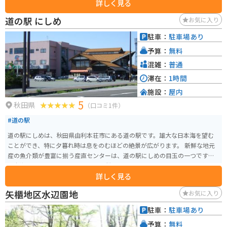
詳しく見る
池の周囲にはサイクリングコースが設けられており、自転車をレンタルして
高原の風を感じながらのサイクリングも楽しめます。 さらに、池を中心に広
道の駅 にしめ
お気に入り
がるキャンプ場では、アウトドアを満喫することができます。鳥海山が「さ
かさ鳥海」として池に映り込む美しい風景です。この絶景は写真撮影のスポ
駐車：
駐車場あり
ットとしても人気があります。また、周辺には天体観測施設「コスモワール
予算：
無料
ド」もあり、夜には満天の星空を楽しむことができます。
混雑：
普通
滞在：
1時間
施設：
屋内
5
秋田県
（口コミ1件）
#道の駅
道の駅にしめは、秋田県由利本荘市にある道の駅です。雄大な日本海を望む
ことができ、特に夕暮れ時は息をのむほどの絶景が広がります。 新鮮な地元
産の魚介類が豊富に揃う産直センターは、道の駅にしめの目玉の一つです。
日本海の幸を味わえるレストランも併設されており、ドライバーにも人気で
詳しく見る
す。バイクツーリングで訪れた場合は、日本海を眺めながら休憩できるスペ
ースがあり、おすすめです。 道の駅にしめ周辺には、海水浴場やキャンプ場
矢櫃地区水辺園地
お気に入り
などがあり、夏は多くの観光客で賑わいます。また、道の駅からは鳥海山を
望むことができ、登山やハイキングの拠点としても利用できます。道の駅で購
駐車：
駐車場あり
入できる、地元産の果物を使ったジャムやジュースはお土産におすすめで
予算：
無料
す。