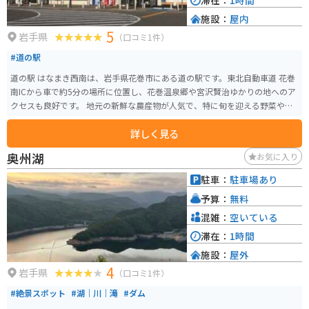
滞在：
1時間
施設：
屋内
5
岩手県
（口コミ1件）
#道の駅
道の駅 はなまき西南は、岩手県花巻市にある道の駅です。東北自動車道 花巻
南ICから車で約5分の場所に位置し、花巻温泉郷や宮沢賢治ゆかりの地へのア
クセスも良好です。 地元の新鮮な農産物が人気で、特に旬を迎える野菜や果
物は格別です。採れたての味が楽しめるので、ぜひお土産に購入してみてく
詳しく見る
ださい。また、併設されているレストランでは、地元食材をふんだんに使っ
た料理を味わえます。おすすめは、花巻産の白金豚を使用した豚丼です。 バ
奥州湖
お気に入り
イクで訪れる際は、広い駐車場があるので安心です。周辺には、宮沢賢治童
話村や花巻温泉郷など、観光スポットも充実しています。道の駅 はなまき西
駐車：
駐車場あり
南を拠点に、花巻観光を楽しんでみてはいかがでしょうか。
予算：
無料
混雑：
空いている
滞在：
1時間
施設：
屋外
4
岩手県
（口コミ1件）
#絶景スポット
#湖｜川｜滝
#ダム