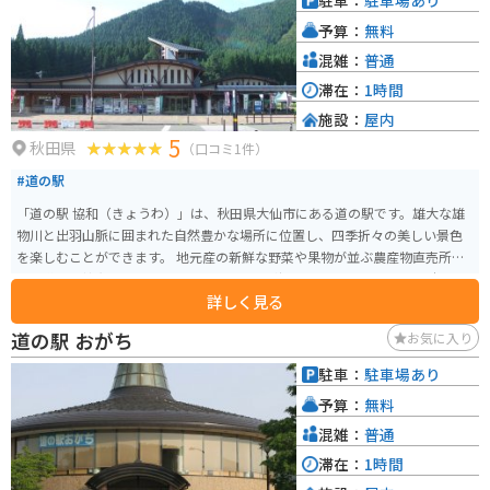
駐車：
駐車場あり
山間部のため、天候の変化には注意が必要です。 道の駅 錦秋湖で、雄大な自
予算：
無料
然と触れ合いながら、地元の美味しいものを楽しんでみてはいかがでしょう
か。
混雑：
普通
滞在：
1時間
施設：
屋内
5
秋田県
（口コミ1件）
#道の駅
「道の駅 協和（きょうわ）」は、秋田県大仙市にある道の駅です。雄大な雄
物川と出羽山脈に囲まれた自然豊かな場所に位置し、四季折々の美しい景色
を楽しむことができます。 地元産の新鮮な野菜や果物が並ぶ農産物直売所
は、道の駅協和の目 highlight です。特に、秋田県を代表するブランド米「あ
詳しく見る
きたこまち」は、ここで買うのがおすすめです。また、併設のレストランで
は、地元食材をふんだんに使った料理が楽しめます。 バイクで訪れる際は、
道の駅 おがち
お気に入り
道の駅から雄物川沿いを走るのがおすすめです。雄大な流れを間近に感じな
がら、爽快なツーリングを楽しめます。周辺には、温泉施設もあるので、ツ
駐車：
駐車場あり
ーリングの疲れを癒やすこともできます。道の駅協和は、自然と食、温泉が
予算：
無料
楽しめる、秋田観光の拠点に最適な場所です。
混雑：
普通
滞在：
1時間