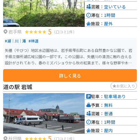
混雑：
空いている
滞在：
1時間
施設：
屋外
5
岩手県
（口コミ1件）
#湖｜川｜滝
#林道
矢櫃（やびつ）地区水辺園地は、岩手県雫石町にある自然豊かな公園で、岩
手県立御所湖広域公園の一部です。この公園は、矢櫃川の清流に触れ合える
設計がされており、春のミズバショウから秋の紅葉まで、様々な野草や木々
の花や新緑、紅葉を楽しむことができます。 公園内には、ミズバショウを観
詳しく見る
察できるウッドデッキが設置されており、暖かい季節には美しい自然の中で
の散策が楽しめます。公園の美しい景観は、写真撮影のスポットとしても人
道の駅 岩城
お気に入り
気があります。 駐車場は第一から第三まであり、それぞれ5台～10台分のス
ペースが整備されています。
駐車：
駐車場あり
予算：
無料
混雑：
普通
滞在：
1時間
施設：
屋内
5
秋田県
（口コミ1件）