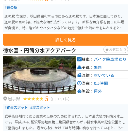
#道の駅
道の駅 岩城は、秋田県由利本荘市にある道の駅です。日本海に面しており、
道の駅の目の前には雄大な海が広がっています。 新鮮な魚介類を使った料理
が自慢で、特に岩ガキやハタハタなどの地元で獲れた海の幸を味わえると人
気です。レストランでは、海鮮丼や焼き魚定食などが楽しめます。 お土産に
詳しく見る
は、地元産の海産物の加工品や、秋田県の名産品であるいぶりがっこなどが
おすすめです。 バイクで訪れる場合、道の駅には広い駐車場が完備されてい
徳水園・円筒分水アクアパーク
お気に入り
るので安心です。日本海沿いの景色を楽しみながらツーリングするのもおす
すめです。道の駅から少し足を延ばせば、白神山地や男鹿半島など、秋田県を
駐車：
バイク駐車場あり
代表する観光スポットにもアクセスできます。
予算：
無料
混雑：
空いている
滞在：
0.5時間
施設：
屋外
5
岩手県
（口コミ1件）
#絶景スポット
#珍スポット
岩手県奥州市にある農業の反映のために作られた、日本最大級の円筒分水工
です。平成8年に胆沢平野地区第二期国県営かんがい排水事業の記念公園とし
て整備されました。 春から秋にかけては毎時間に噴水を行っているところを