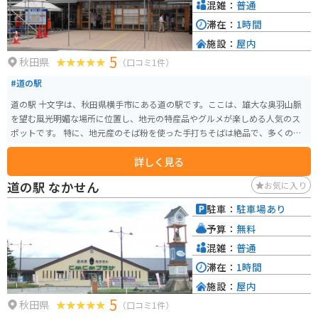
混雑：
普通
滞在：
1時間
施設：
屋内
5
秋田県
（口コミ1件）
#道の駅
道の駅 十文字は、秋田県横手市にある道の駅です。ここは、雄大な奥羽山脈
を望む風光明媚な場所に位置し、地元の特産品やグルメが楽しめる人気のス
ポットです。 特に、地元産のそば粉を使った手打ちそばは絶品で、多くの観
光客が訪れます。そば打ち体験コーナーもあるので、旅の思い出にチャレン
詳しく見る
ジしてみるのも良いでしょう。また、隣接する「まめでらが～でん」では、
地元で採れた新鮮な野菜や山菜、果物などが販売されています。 バイクで訪
道の駅 なかせん
お気に入り
れる場合、道の駅 十文字は広々とした駐車場を完備しているので安心です。
周辺には、雄大な景色を楽しめるルートがたくさんあるので、ツーリングの
駐車：
駐車場あり
拠点としても最適です。道の駅 十文字から少し足を延ばせば、国の名勝に指
予算：
無料
定されている「田沢湖」や、温泉街として知られる「乳頭温泉郷」など、魅
力的な観光スポットも数多くあります。
混雑：
普通
滞在：
1時間
施設：
屋内
5
秋田県
（口コミ1件）