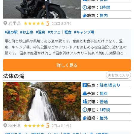
滞在：
1時間
施設：
屋内
5
岩手県
（口コミ2件）
#道の駅
#お土産
#温泉
#カフェ｜軽食
#キャンプ場
雫石町と秋田県の県境にある道の駅です。産直とお食事処だけでなく、温
泉、キャンプ場、砂防公園などのアウトドアも楽しめる複合施設に近い道の
駅です。 温泉は厳選かけ流しで温泉質はアルカリ単純泉で美肌に効果的と言
われています。道の駅内のお食事処だけではなく、お蕎麦屋さんもありま
詳しく見る
す！産直ではもちろん、岩手県ならでは、雫石町ならではの食べ物や物産品
も品ぞろえ豊富になっています。 キャンプを楽しむ方にとっては、温泉も近
法体の滝
お気に入り
くにあり、より快適にキャンプを楽しめます。また、手ぶらでもキャンプを
楽しめるプランなどもあり、初心者からファミリー、様々な方にキャンプを
駐車：
駐車場あり
楽しんでもらえる施設です。 駐車場は広く完備されており、バイク用の駐輪
予算：
無料
場も確保されていますので、ご安心ください。イベント時は広い駐車場が満
車になるほど多くの方が来場しますので、駐車できない場合がありますの
混雑：
普通
で、お気を付けくださいませ。
滞在：
1時間
施設：
屋外
5
秋田県
（口コミ1件）