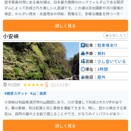
岩手県奥州市にある奥州湖は、日本最大規模のロックフィルダムである胆沢
ダムによって形成された美しい人造湖です。この湖は洪水調節や河川環境の
保全、かんがい用水・水道用水の供給、発電など、多様な機能を持つ一方
で、観光スポットとしても人気があります。 奥州湖では、カヌーやカヤッ
詳しく見る
ク、SUP（スタンドアップパドルボード）などのウォーターアクティビティを
楽しむことができます。初心者でもガイドが同乗するツアーがあるため、安
小安峡
お気に入り
全に楽しむことができます。湖畔には「奥州湖交流館」があり、胆沢地域の
郷土や歴史、水に関わる文化について学ぶことができます。また、展望台か
駐車：
駐車場あり
らの眺望は絶景で、四季折々の風景が楽しめます。
予算：
無料
混雑：
少し空いている
滞在：
1時間
施設：
屋外
5
秋田県
（口コミ1件）
#絶景スポット
#山｜高原
小安峡は秋田県湯沢市の山間部にあり、川が浸食して形成されたV字の谷で
す。春は新緑、秋は紅葉と共に景色を堪能できます。特に、岩から噴出する蒸
気は、自然の雄大さを肌で感じることができ、かなりのインパクトがありま
す。
詳しく見る