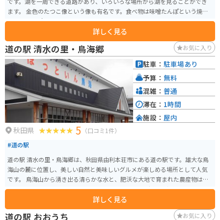
です。湖を一周できる道路があり、いろいろな場所から湖を見ることができ
ます。 金色のたつこ像という像も有名です。食べ物は味噌たんぽという焼い
たきりたんぽに味噌をつけたものが美味しいです。
詳しく見る
道の駅 清水の里・鳥海郷
お気に入り
駐車：
駐車場あり
予算：
無料
混雑：
普通
滞在：
1時間
施設：
屋内
5
秋田県
（口コミ1件）
#道の駅
道の駅 清水の里・鳥海郷は、秋田県由利本荘市にある道の駅です。雄大な鳥
海山の麓に位置し、美しい自然と美味しいグルメが楽しめる場所として人気
です。 鳥海山から湧き出る清らかな水と、肥沃な大地で育まれた農産物は、
この地域ならではの味わいです。道の駅では、地元で採れた新鮮な野菜や果
詳しく見る
物が販売されているほか、鳥海高原産の牛乳を使ったソフトクリームやジェ
ラートもおすすめです。 また、併設されている「農産物直売所」では、地元
道の駅 おおうち
お気に入り
農家が丹精込めて作った新鮮な野菜や果物、加工品などが販売されていま