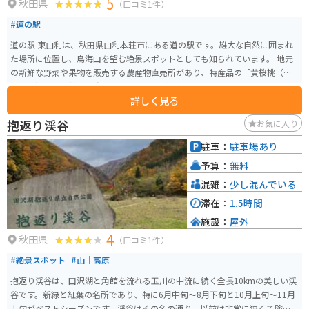
5
秋田県
（口コミ1件）
#道の駅
道の駅 東由利は、秋田県由利本荘市にある道の駅です。雄大な自然に囲まれ
た場所に位置し、鳥海山を望む絶景スポットとしても知られています。 地元
の新鮮な野菜や果物を販売する農産物直売所があり、特産品の「黄桜桃（お
うとう）」は、甘みが強く濃厚な味わいが人気です。また、レストランで
詳しく見る
は、地元食材をふんだんに使った郷土料理や、鳥海高原で育ったジャージー
牛のソフトクリームがおすすめです。 バイクで訪れる際は、道の駅から鳥海
抱返り渓谷
お気に入り
ブルーラインを登るルートが人気です。全長約18kmのワインディングロード
で、変化に富んだ景色を楽しみながら走ることができます。山頂付近には駐
駐車：
駐車場あり
車場もあり、鳥海山や日本海を一望できます。道の駅には、バイクスタンド
予算：
無料
や休憩スペースも完備されているので、ツーリングの拠点としても最適で
す。
混雑：
少し混んでいる
滞在：
1.5時間
施設：
屋外
4
秋田県
（口コミ1件）
#絶景スポット
#山｜高原
抱返り渓谷は、田沢湖と角館を流れる玉川の中流に続く全長10kmの美しい渓
谷です。新緑と紅葉の名所であり、特に6月中旬～8月下旬と10月上旬～11月
上旬がベストシーズンです。渓谷はその名の通り、以前は非常に狭くて険し