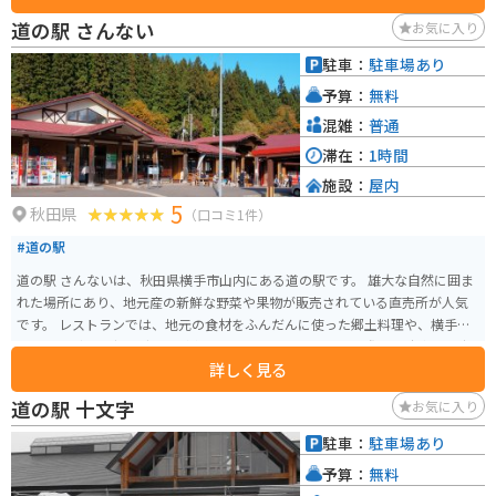
してから行くことをオススメします。
道の駅 さんない
お気に入り
駐車：
駐車場あり
予算：
無料
混雑：
普通
滞在：
1時間
施設：
屋内
5
秋田県
（口コミ1件）
#道の駅
道の駅 さんないは、秋田県横手市山内にある道の駅です。 雄大な自然に囲ま
れた場所にあり、地元産の新鮮な野菜や果物が販売されている直売所が人気
です。 レストランでは、地元の食材をふんだんに使った郷土料理や、横手や
きそばなどのご当地グルメが楽しめます。 バイクで訪れる際は、駐車場も広
詳しく見る
く、休憩場所としても最適です。 周辺には、温泉やキャンプ場など、観光ス
ポットも点在しており、ドライブやツーリングの拠点としても便利です。 特
道の駅 十文字
お気に入り
に、秋の紅葉シーズンには、周辺の山々が美しく色づき、多くの観光客が訪
れます。 秋田県の名産品である、きりたんぽや稲庭うどんも味わえるので、
駐車：
駐車場あり
ぜひ立ち寄ってみてください。
予算：
無料