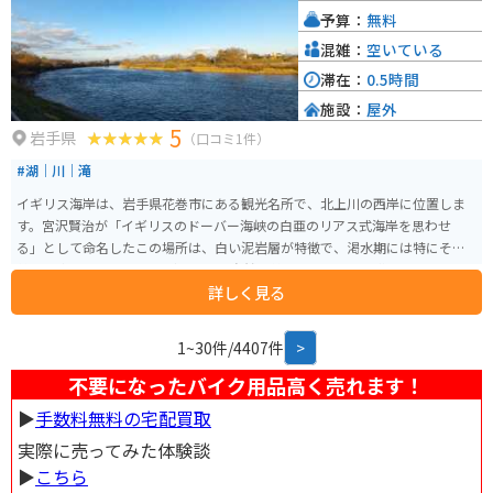
近くには温泉施設「ラ・フランス温泉」やブルーベリー農園などの娯楽施設
予算：
無料
も多く、1日中楽しめます。
混雑：
空いている
滞在：
0.5時間
施設：
屋外
5
岩手県
（口コミ1件）
#湖｜川｜滝
イギリス海岸は、岩手県花巻市にある観光名所で、北上川の西岸に位置しま
す。宮沢賢治が「イギリスのドーバー海峡の白亜のリアス式海岸を思わせ
る」として命名したこの場所は、白い泥岩層が特徴で、渇水期には特にその
美しい姿を見せます。 見どころは、自然の美しさと文学的な背景です。川沿
詳しく見る
いに設けられた遊歩道を散策しながら、宮沢賢治の世界観を感じることがで
きます。また、周辺には宮沢賢治記念館や宮沢賢治童話村といった関連施設
もあり、賢治ファンにはたまらないスポットです。駐車場があり、混雑はほ
1~30件/4407件
>
とんどありません。近くにはトイレも完備しています。
不要になったバイク用品高く売れます！
▶︎
手数料無料の宅配買取
実際に売ってみた体験談
▶︎
こちら