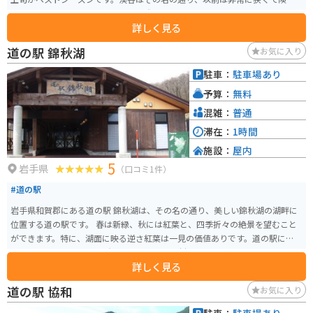
い山道だったため、人々がすれ違う際には抱きかかえるようにしなければな
詳しく見る
らなかったことから「抱返り」と名付けられました。 主要な見どころには
「回顧の滝」があり、その美しさから何度も振り返りたくなるとされていま
道の駅 錦秋湖
お気に入り
す。遊歩道が整備されており、約40分の散策で多くの美しいスポットを楽し
めます。特に「神の岩橋」という赤い吊橋は美しい景勝地です。散策は「飯村
駐車：
駐車場あり
少年弔魂碑」まで可能で、途中にはいくつかの岩や滝が点在します。 遊歩道
予算：
無料
は子連れでも歩きやすいですが、服装は歩きやすいものが推奨です。また、1
1月下旬～4月中旬は冬季通行止めとなります。アクセスについては、最寄り
混雑：
普通
の駅からバスは通っていないものの、駐車場は無料で広いため車でのアクセ
滞在：
1時間
スが便利です。売店もあり、お土産や飲み物、軽食を購入することができま
施設：
屋内
す。近くに神社もあり、おみくじもおすすめです。
5
岩手県
（口コミ1件）
#道の駅
岩手県和賀郡にある道の駅 錦秋湖は、その名の通り、美しい錦秋湖の湖畔に
位置する道の駅です。 春は新緑、秋には紅葉と、四季折々の絶景を望むこと
ができます。特に、湖面に映る逆さ紅葉は一見の価値ありです。道の駅には、
レストランや特産品販売所があり、地元の食材を使った料理や、お土産にぴ
詳しく見る
ったりな特産品を購入することができます。 周辺には、キャンプ場や温泉施
設もあるので、宿泊してゆっくりと過ごすのもおすすめです。バイクで訪れ
道の駅 協和
お気に入り
る場合、駐車場も広く停めやすいので安心です。 周辺道路は、ワインディン
グロードとしても人気があり、ツーリングにも最適なエリアです。ただし、