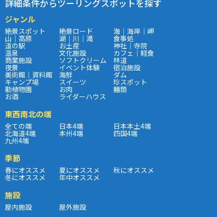
詳細条件からツーリングスポットを探す
ジャンル
絶景スポット
絶景ロード
海｜海岸｜岬
山｜高原
湖｜川｜滝
食事処
道の駅
お土産
神社｜寺院
温泉
文化施設
カフェ｜軽食
商業施設
ソフトクリーム
林道
夜景
イベント体験
宿泊施設
美術館｜資料館
海鮮
ダム
キャンプ場
スイーツ
珍スポット
動植物園
お肉
麺類
お酒
ライダーハウス
東西南北の端
全ての端
日本4端
日本本土4端
北海道4端
本州4端
四国4端
九州4端
季節
春にオススメ
夏にオススメ
秋にオススメ
冬にオススメ
年中オススメ
施設
屋内施設
屋外施設