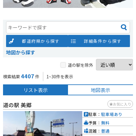
都道府県から探す
詳細条件から探す
地図から探す
道の駅を除外
4407
検索結果
件
1~30件を表示
リスト表示
地図表示
道の駅 美郷
お気に入り
駐車：
駐車場あり
予算：
無料
混雑：
普通