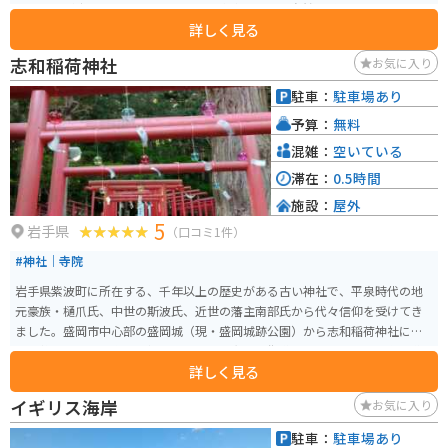
見ることが出来ます。近くには公園や水車もあり、自然の感じるにはもって
詳しく見る
こいの場所です。トイレもあるので、休憩がてらに観光を楽しめるのでおす
すめです。
志和稲荷神社
お気に入り
駐車：
駐車場あり
予算：
無料
混雑：
空いている
滞在：
0.5時間
施設：
屋外
5
岩手県
（口コミ1件）
#神社｜寺院
岩手県紫波町に所在する、千年以上の歴史がある古い神社で、平泉時代の地
元豪族・樋爪氏、中世の斯波氏、近世の藩主南部氏から代々信仰を受けてき
ました。盛岡市中心部の盛岡城（現・盛岡城跡公園）から志和稲荷神社に向
けて整備された藩主の参拝ルートは「志和稲荷街道」として、現在も主要道
詳しく見る
路に数えられています。 神社の鳥居脇には広い駐車場があり、普段は空いて
いるので自由に停められます。鳥居から本殿、そしてその脇の斜面上にある
イギリス海岸
お気に入り
「千年の老杉」までは、ゆっくり歩いても15分ほどですが、茅の輪くぐりや
夏場鳥居に付けられる風鈴のおかげで、退屈せず参拝することができます。
駐車：
駐車場あり