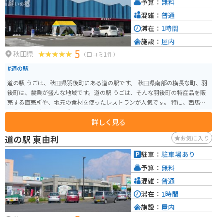
予算：
無料
混雑：
普通
滞在：
1時間
施設：
屋内
5
秋田県
（口コミ1件）
#道の駅
道の駅 うごは、秋田県羽後町にある道の駅です。 秋田県南部の横長な町、羽
後町は、農業が盛んな地域です。道の駅 うごは、そんな羽後町の特産品を販
売する直売所や、地元の食材を使ったレストランが人気です。 特に、西馬音
内盆踊り会館では国の重要無形民俗文化財に指定されている「西馬音内盆踊
詳しく見る
り」をビデオで鑑賞することができます。 また、隣接する「総合交流促進施
設 かづの」には、温泉施設や宿泊施設もあり、旅の拠点としても最適です。
道の駅 東由利
お気に入り
バイクで訪れる際は、駐車場も広く、休憩場所としても利用しやすいです。
羽後町は、雄大な自然も魅力です。特に、町の東部にある栗駒山は、四季
駐車：
駐車場あり
折々の美しい景色を楽しむことができます。ドライブやツーリングの途中に
予算：
無料
立ち寄ってみてはいかがでしょうか。
混雑：
普通
滞在：
1時間
施設：
屋内