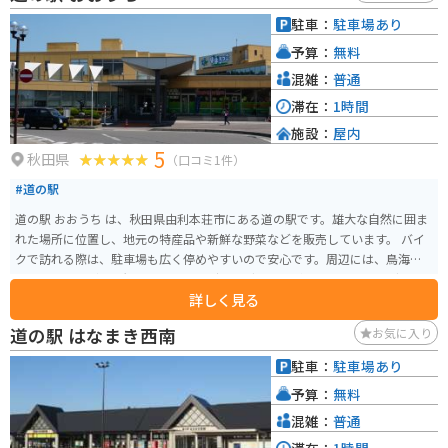
す。 バイクで訪れる際には、鳥海ブルーラインを走れば、日本海と鳥海山の
駐車：
駐車場あり
絶景を眺めながらツーリングを楽しむことができます。道の駅には、バイク
予算：
無料
スタンドも設置されているので安心です。
混雑：
普通
滞在：
1時間
施設：
屋内
5
秋田県
（口コミ1件）
#道の駅
道の駅 おおうち は、秋田県由利本荘市にある道の駅です。雄大な自然に囲ま
れた場所に位置し、地元の特産品や新鮮な野菜などを販売しています。 バイ
クで訪れる際は、駐車場も広く停めやすいので安心です。周辺には、鳥海ブ
ルーラインなどの景観の良いワインディングロードがあり、ツーリングにも
詳しく見る
最適です。道の駅で休憩を取りながら、雄大な景色を楽しむのはいかがでし
ょうか。 由利本荘市は、秋田県南部に位置し、日本海に面した自然豊かな地
道の駅 はなまき西南
お気に入り
域です。特に、鳥海山の麓から湧き出る湧水は「鳥海山麗湧水群」として名
水百選にも選ばれており、道の駅でもその名水を味わうことができます。ま
駐車：
駐車場あり
た、地元で採れた新鮮な野菜や果物、海産物なども販売されており、お土産
予算：
無料
にもおすすめです。
混雑：
普通