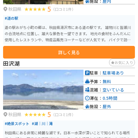
施設：
屋内
5
秋田県
（口コミ1件）
#道の駅
道の駅おがち小町の郷は、秋田県湯沢市にある道の駅です。 雄物川と皆瀬川
の合流地点に位置し、雄大な景色を一望できます。 地元の食材をふんだんに
使用したレストランや、特産品販売コーナーなどが人気です。 バイクで訪れ
る場合、道の駅周辺には、栗駒山や鳥海ブルーラインなど、景観の美しいワ
詳しく見る
インディングロードが多くあります。 また、道の駅には、バイクスタンドや
休憩スペースも完備されているので、ツーリングの拠点としても最適です。
田沢湖
お気に入り
地域の特産品としては、稲庭うどん、比内地鶏、あきたこまちなどが有名で
す。 道の駅おがち小町の郷では、これらの特産品を使った料理や、お土産を
駐車：
駐車場あり
購入することができます。 周辺の見どころとしては、小安峡や、秋の宮温泉
予算：
無料
郷などがあります。
混雑：
空いている
滞在：
0.5時間
施設：
屋外
5
秋田県
（口コミ1件）
#絶景スポット
#湖｜川｜滝
秋田県にある非常に綺麗な湖です。日本一水深が深いことで知られてる場所