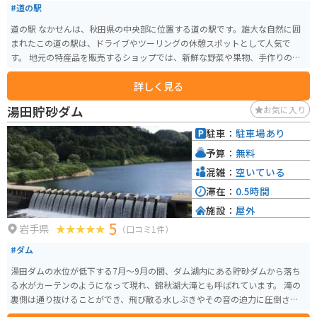
#道の駅
道の駅 なかせんは、秋田県の中央部に位置する道の駅です。雄大な自然に囲
まれたこの道の駅は、ドライブやツーリングの休憩スポットとして人気で
す。 地元の特産品を販売するショップでは、新鮮な野菜や果物、手作りの漬
物などが人気です。中でも、地元産のあきたこまちを使用したおにぎりや弁
詳しく見る
当は、旅の疲れを癒してくれること間違いなしです。また、併設されている
レストランでは、地元の食材をふんだんに使用した郷土料理や、名物の稲庭
湯田貯砂ダム
お気に入り
うどんを楽しむことができます。 バイクで訪れる際は、道の駅に隣接する
「北欧の杜公園」の散策がおすすめです。風車や芝生広場が広がる園内は、
駐車：
駐車場あり
開放感抜群です。道の駅 なかせんは、自然と食を満喫できる、秋田の魅力が
予算：
無料
詰まった道の駅です。
混雑：
空いている
滞在：
0.5時間
施設：
屋外
5
岩手県
（口コミ1件）
#ダム
湯田ダムの水位が低下する7月～9月の間、ダム湖内にある貯砂ダムから落ち
る水がカーテンのようになって現れ、錦秋湖大滝とも呼ばれています。 滝の
裏側は通り抜けることができ、飛び散る水しぶきやその音の迫力に圧倒され
ます。暑い季節には、涼を求めて訪れる気持ちが良いです。