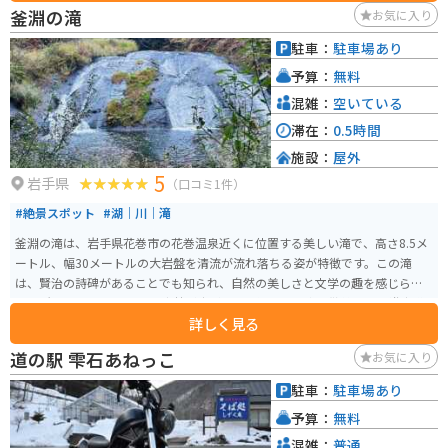
釜淵の滝
お気に入り
駐車：
駐車場あり
予算：
無料
混雑：
空いている
滞在：
0.5時間
施設：
屋外
5
岩手県
（口コミ1件）
#絶景スポット
#湖｜川｜滝
釜淵の滝は、岩手県花巻市の花巻温泉近くに位置する美しい滝で、高さ8.5メ
ートル、幅30メートルの大岩盤を清流が流れ落ちる姿が特徴です。この滝
は、賢治の詩碑があることでも知られ、自然の美しさと文学の趣を感じられ
る場所です。 滝の周辺には森林が広がり、木漏れ日の中を散策できる遊歩道
詳しく見る
が整備されています。約20分の手軽な散策コースで、自然を満喫しながらゆ
ったりと歩くことができます。春から秋にかけては新緑や紅葉が楽しめます。
道の駅 雫石あねっこ
お気に入り
特に春の新緑の時期や秋の紅葉シーズンは、多くの観光客が訪れる人気スポ
ットです。花巻温泉から徒歩圏内にあるため、温泉旅行と合わせて訪れるの
駐車：
駐車場あり
にも最適です。駐車場から滝までは徒歩でアクセスでき、脚力に自信がない方
予算：
無料
でも安心して楽しむことができます。
混雑：
普通