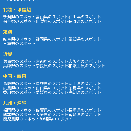
北陸・甲信越
新潟県のスポット
富山県のスポット
石川県のスポット
福井県のスポット
山梨県のスポット
長野県のスポット
東海
岐阜県のスポット
静岡県のスポット
愛知県のスポット
三重県のスポット
近畿
滋賀県のスポット
京都府のスポット
大阪府のスポット
兵庫県のスポット
奈良県のスポット
和歌山県のスポット
中国・四国
鳥取県のスポット
島根県のスポット
岡山県のスポット
広島県のスポット
山口県のスポット
徳島県のスポット
香川県のスポット
愛媛県のスポット
高知県のスポット
九州・沖縄
福岡県のスポット
佐賀県のスポット
長崎県のスポット
熊本県のスポット
大分県のスポット
宮崎県のスポット
鹿児島県のスポット
沖縄県のスポット