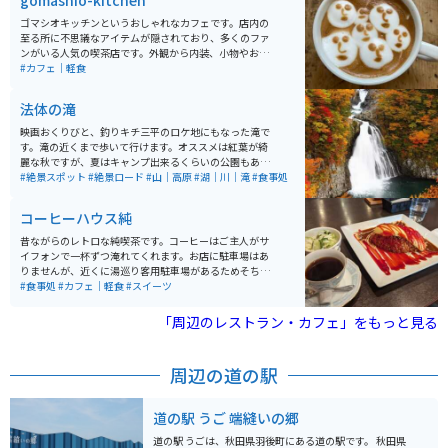
gomashio-kitchen
ゴマシオキッチンというおしゃれなカフェです。店内の
至る所に不思議なアイテムが隠されており、多くのファ
ンがいる人気の喫茶店です。外観から内装、小物やお食
事まで全てにこだわりがあるお店は、一度行ったら何度
#カフェ｜軽食
も通いたくなってしまいます。 特に店主の描く独特なラ
テアートが楽しめるカフェラテは必見です。座席が少な
法体の滝
く、人気があるため、行かれる際には予約をしてから行
くことをオススメします。
映画おくりびと、釣りキチ三平のロケ地にもなった滝で
す。滝の近くまで歩いて行けます。オススメは紅葉が綺
麗な秋ですが、夏はキャンプ出来るくらいの公園もある
ので楽しめます。アブや虫が多いので虫除けは必須で
#絶景スポット
#絶景ロード
#山｜高原
#湖｜川｜滝
#食事処
す。色んな道から行けるので毎回違う道を通るのも楽し
いです。鳥海ブルーラインも近いので合わせて行けま
コーヒーハウス純
す。
昔ながらのレトロな純喫茶です。コーヒーはご主人がサ
イフォンで一杯ずつ淹れてくれます。お店に駐車場はあ
りませんが、近くに湯巡り客用駐車場があるためそちら
に停めると徒歩でアクセスできます。メニューはナポリ
#食事処
#カフェ｜軽食
#スイーツ
タンやオムライス、トーストセットなど食事もできま
す。
「周辺のレストラン・カフェ」をもっと見る
周辺の道の駅
道の駅 うご 端縫いの郷
道の駅 うごは、秋田県羽後町にある道の駅です。 秋田県