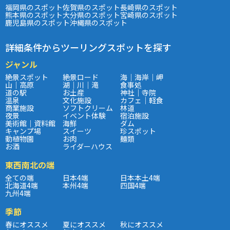
福岡県のスポット
佐賀県のスポット
長崎県のスポット
熊本県のスポット
大分県のスポット
宮崎県のスポット
鹿児島県のスポット
沖縄県のスポット
詳細条件からツーリングスポットを探す
ジャンル
絶景スポット
絶景ロード
海｜海岸｜岬
山｜高原
湖｜川｜滝
食事処
道の駅
お土産
神社｜寺院
温泉
文化施設
カフェ｜軽食
商業施設
ソフトクリーム
林道
夜景
イベント体験
宿泊施設
美術館｜資料館
海鮮
ダム
キャンプ場
スイーツ
珍スポット
動植物園
お肉
麺類
お酒
ライダーハウス
東西南北の端
全ての端
日本4端
日本本土4端
北海道4端
本州4端
四国4端
九州4端
季節
春にオススメ
夏にオススメ
秋にオススメ