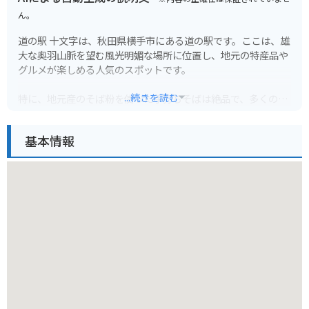
ん。
道の駅 十文字は、秋田県横手市にある道の駅です。ここは、雄
大な奥羽山脈を望む風光明媚な場所に位置し、地元の特産品や
グルメが楽しめる人気のスポットです。
...続きを読む
特に、地元産のそば粉を使った手打ちそばは絶品で、多くの観
光客が訪れます。そば打ち体験コーナーもあるので、旅の思い
出にチャレンジしてみるのも良いでしょう。また、隣接する
基本情報
「まめでらが～でん」では、地元で採れた新鮮な野菜や山菜、
果物などが販売されています。
バイクで訪れる場合、道の駅 十文字は広々とした駐車場を完備
しているので安心です。周辺には、雄大な景色を楽しめるルー
トがたくさんあるので、ツーリングの拠点としても最適です。
道の駅 十文字から少し足を延ばせば、国の名勝に指定されてい
る「田沢湖」や、温泉街として知られる「乳頭温泉郷」など、
魅力的な観光スポットも数多くあります。