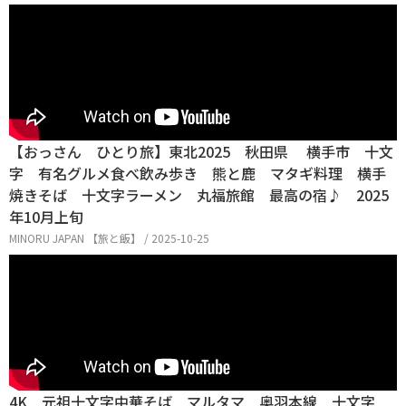
【おっさん ひとり旅】東北2025 秋田県 横手市 十文
字 有名グルメ食べ飲み歩き 熊と鹿 マタギ料理 横手
焼きそば 十文字ラーメン 丸福旅館 最高の宿♪ 2025
年10月上旬
MINORU JAPAN 【旅と飯】 / 2025-10-25
4K 元祖十文字中華そば マルタマ 奥羽本線 十文字