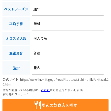
通年
ベストシーズン
無料
平均予算
何人でも
オススメ人数
普通
混雑具合
屋内
施設
公式サイト:
http://www.thr.mlit.go.jp/road/koutsu/Michi-no-Eki/akita/ak2
6.html
情報が間違っている場合は、
こちら
から修正をお願いします。
最終更新ユーザー：
周辺の飲食店を探す