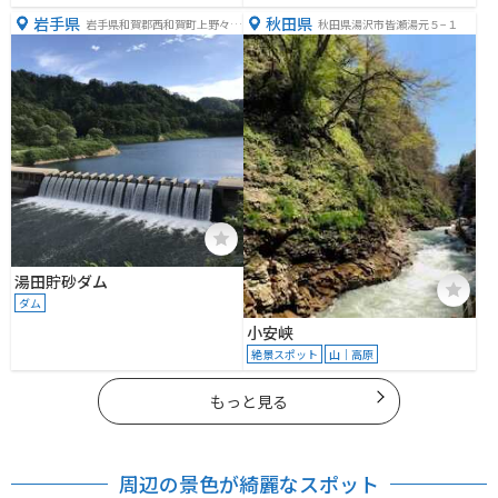
岩手県
秋田県
岩手県和賀郡西和賀町上野々３
秋田県湯沢市皆瀬湯元５−１
８地割
湯田貯砂ダム
ダム
小安峡
絶景スポット
山｜高原
もっと見る
周辺の景色が綺麗なスポット