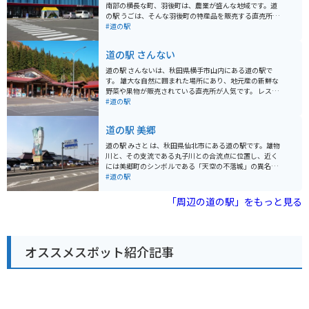
南部の横長な町、羽後町は、農業が盛んな地域です。道
の駅 うごは、そんな羽後町の特産品を販売する直売所
や、地元の食材を使ったレストランが人気です。 特に、
#道の駅
西馬音内盆踊り会館では国の重要無形民俗文化財に指定
されている「西馬音内盆踊り」をビデオで鑑賞すること
道の駅 さんない
ができます。 また、隣接する「総合交流促進施設 かづ
の」には、温泉施設や宿泊施設もあり、旅の拠点として
道の駅 さんないは、秋田県横手市山内にある道の駅で
も最適です。バイクで訪れる際は、駐車場も広く、休憩
す。 雄大な自然に囲まれた場所にあり、地元産の新鮮な
場所としても利用しやすいです。 羽後町は、雄大な自然
野菜や果物が販売されている直売所が人気です。 レスト
も魅力です。特に、町の東部にある栗駒山は、四季折々
ランでは、地元の食材をふんだんに使った郷土料理や、
#道の駅
の美しい景色を楽しむことができます。ドライブやツー
横手やきそばなどのご当地グルメが楽しめます。 バイク
リングの途中に立ち寄ってみてはいかがでしょうか。
で訪れる際は、駐車場も広く、休憩場所としても最適で
道の駅 美郷
す。 周辺には、温泉やキャンプ場など、観光スポットも
点在しており、ドライブやツーリングの拠点としても便
道の駅 みさと は、秋田県仙北市にある道の駅です。雄物
利です。 特に、秋の紅葉シーズンには、周辺の山々が美
川と、その支流である丸子川との合流点に位置し、近く
しく色づき、多くの観光客が訪れます。 秋田県の名産品
には美郷町のシンボルである「天空の不落城」の異名を
である、きりたんぽや稲庭うどんも味わえるので、ぜひ
持つ山内城跡があります。 道の駅 みさと には、レストラ
#道の駅
立ち寄ってみてください。
ン、農産物直売所、観光情報コーナーなどが併設されて
います。レストランでは、地元産の食材を使った料理を
「周辺の道の駅」をもっと見る
楽しむことができます。おすすめは、美郷町特産の「美
郷そば」です。 農産物直売所では、地元産の新鮮な野菜
や果物、特産品などを購入することができます。バイク
で訪れた際には、地元産の新鮮な野菜や果物を購入し
オススメスポット紹介記事
て、ツーリングのおやつにするのも良いでしょう。 道の
駅 みさと は、周辺の観光スポットへのアクセスも良好で
す。山内城跡までは、車で約10分です。また、道の駅 み
さと から、田沢湖や角館など、秋田県内の人気観光スポ
ットへも車で約1時間圏内です。