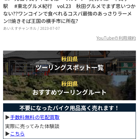
駅 #東北グルメ紀行 vol.23 秋田グルメでまず思いつか
ない??ワンコインで食べれるコスパ最強のあっさりラーメ
ン‼焼きそば王国の横手市に所在?
あいえすチャンネル / 2023-07-07
YouTubeの利用規約
秋田県
ツーリングスポット一覧
秋田県
おすすめツーリングルート
不要になったバイク用品高く売れます！
▶︎
手数料無料の宅配買取
実際に売ってみた体験談
▶︎
こちら