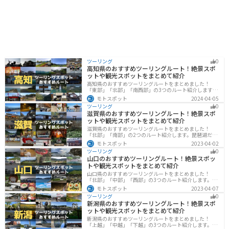
ツーリング
0
高知県のおすすめツーリングルート！絶景スポ
ットや観光スポットをまとめて紹介
高知県のおすすめツーリングルートをまとめました！
「東部」「北部」「南西部」の3つのルート紹介します。
山と海どちらも楽しめるスポットが多数あり、様々な楽
モトスポット
2024-04-05
しみ方ができます。バイクで高知県にツーリングに行く
ツーリング
0
際は参考にしてください。
滋賀県のおすすめツーリングルート！絶景スポ
ットや観光スポットをまとめて紹介
滋賀県のおすすめツーリングルートをまとめました！
「北部」「南部」の2つのルート紹介します。琵琶湖だけ
でなく、比叡山ドライブウェイなどの山を楽しめるスポ
モトスポット
2023-04-02
ットも多数あります。バイクで滋賀県にツーリングに行
ツーリング
0
く際は参考にしてください。
山口のおすすめツーリングルート！絶景スポッ
トや観光スポットをまとめて紹介
山口県のおすすめツーリングルートをまとめました！
「北部」「中部」「西部」の3つのルート紹介します。美
しい海岸線や山々を楽しむことができます。バイクで山
モトスポット
2023-04-07
口県にツーリングに行く際は参考にしてください。
ツーリング
0
新潟県のおすすめツーリングルート！絶景スポ
ットや観光スポットをまとめて紹介
新潟県のおすすめツーリングルートをまとめました！
「上越」「中越」「下越」の3つのルート紹介します。自