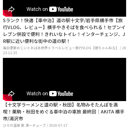
Sランク！快適【車中泊】道の駅十文字/岩手県横手市【旅
行VLOG、レビュー】横手やきそばを食べられる！セブンイ
レブン併設で便利！きれいなトイレ！インターチェンジ、J
R駅に近い便利な街中の道の駅！
毎日更新おじいとおばあ世界トラベルレビュー旅行VLOG【徳ちゃんねる】 / 20
23-12-25
【十文字ラーメンと道の駅・秋田】名物みそたんぽを満
喫！栗駒・秋田をめぐる車中泊の車旅 最終回｜AKITA 横手
市/湯沢市
ひろの温泉 旅 湯～チューブ / 2020-07-27