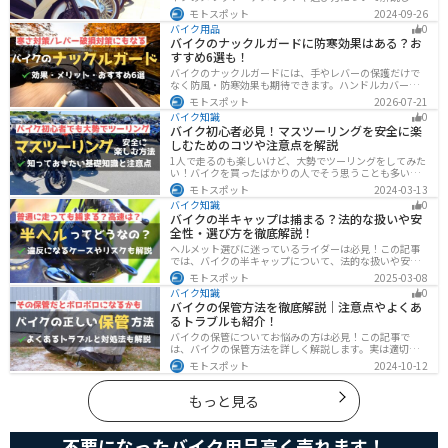
す。 実はAT限定免許で乗れるバイクの種類は多数ありま
モトスポット
2024-09-26
す。記事を参考に、自分に合ったATバイクを選びましょ
バイク用品
0
う。
バイクのナックルガードに防寒効果はある？お
すすめ6選も！
バイクのナックルガードには、手やレバーの保護だけで
なく防風・防寒効果も期待できます。ハンドルカバーと
の違いやメリット・デメリット、選び方を解説し、冬の
モトスポット
2026-07-21
ツーリングにおすすめの大型ナックルガード6選を価格や
バイク知識
0
特徴とともに紹介します。
バイク初心者必見！マスツーリングを安全に楽
しむためのコツや注意点を解説
1人で走るのも楽しいけど、大勢でツーリングをしてみた
い！バイクを買ったばかりの人でそう思うことも多いで
しょう。他の人と一緒に走るマスツーリングはとても楽
モトスポット
2024-03-13
しいですが、安全に楽しむために確認すべきことや注意
バイク知識
0
点などたくさんあります。1人で走る時とは違った難しさ
バイクの半キャップは捕まる？法的な扱いや安
もあるので、しっかりと確認しておきましょう。
全性・選び方を徹底解説！
ヘルメット選びに迷っているライダーは必見！この記事
では、バイクの半キャップについて、法的な扱いや安全
性、選び方を詳しく解説しています。実は、法律で認め
モトスポット
2025-03-08
られていても、状況によっては違法となる可能性がある
バイク知識
0
ので注意が必要です。この記事を読めば、ヘルメットを
バイクの保管方法を徹底解説｜注意点やよくあ
正しく選ぶヒントが得られます。
るトラブルも紹介！
バイクの保管についてお悩みの方は必見！この記事で
は、バイクの保管方法を詳しく解説します。実は適切に
保管しなければ、バイクの状態を悪化させる恐れがあり
モトスポット
2024-10-12
ます。記事を参考にすれば、バイクを状態良く長持ちさ
せることが可能です。
もっと見る
不要になったバイク用品高く売れます！