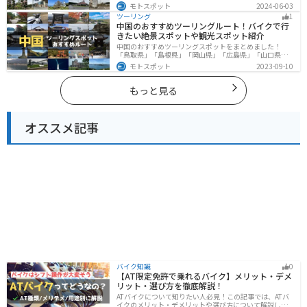
然豊かな山と海、グルメも充実しており、自然を満喫す
モトスポット
2024-06-03
るツーリングができます。バイクで新潟県にツーリング
ツーリング
1
に行く際は参考にしてください。
中国のおすすめツーリングルート！バイクで行
きたい絶景スポットや観光スポット紹介
中国のおすすめツーリングスポットをまとめました！
「鳥取県」「島根県」「岡山県」「広島県」「山口県」
の各県の観光地紹介します。自然豊かな山々や湖、温泉
モトスポット
2023-09-10
地が点在し、四季折々の景色を楽しめるスポットが多数
あります。バイクで中国にツーリングに行く際は参考に
してください。
もっと見る
オススメ記事
バイク知識
0
【AT限定免許で乗れるバイク】メリット・デメ
リット・選び方を徹底解説！
ATバイクについて知りたい人必見！この記事では、ATバ
イクのメリット・デメリットや選び方について解説しま