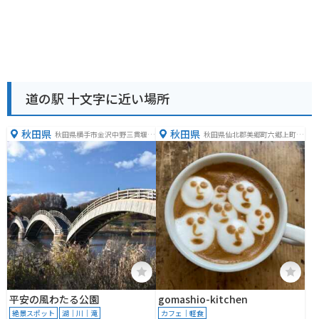
道の駅 十文字に近い場所
秋田県
秋田県
秋田県横手市金沢中野三貫堰地
秋田県仙北郡美郷町六郷上町４
内
９−３
平安の風わたる公園
gomashio-kitchen
絶景スポット
湖｜川｜滝
カフェ｜軽食