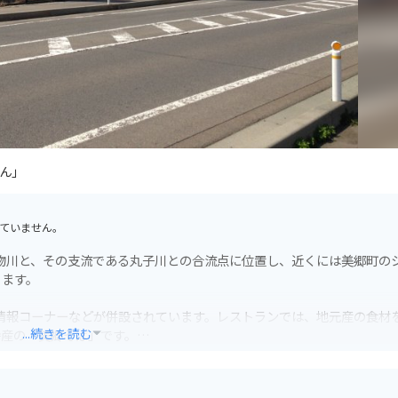
ん」
ていません。
雄物川と、その支流である丸子川との合流点に位置し、近くには美郷町の
ります。
光情報コーナーなどが併設されています。レストランでは、地元産の食材
...続きを読む
特産の「美郷そば」です。
品などを購入することができます。バイクで訪れた際には、地元産の新
良いでしょう。