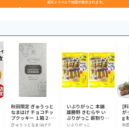
楽天トラベルで地図が表示されます。
秋田限定 ぎゅうっと
いぶりがっこ 本舗
[
なまはげ チョコチッ
雄勝野 きむらや い
が
プクッキー １箱２０
ぶりがっこ 薪割り
g 
枚入
おつまみ 秋田産 燻
つ
ぎゅうっとなまはげク
いぶりがっこ
秋