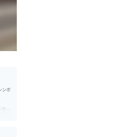
シンボ
を使っ
鮮な野