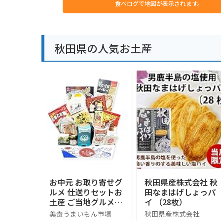
食べログで地図が表示されます。
秋田県の人気お土産
お中元 お取り寄せグ
秋田県産株式会社 秋
ルメ 仕送りセットお
田なまはげしょっパ
土産 ご当地グルメ
イ （28枚）
ギフト ご当地小包便
美食うまいもん市場
秋田県産株式会社