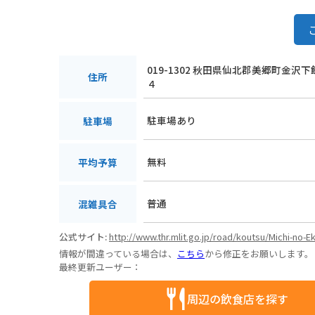
019-1302 秋田県仙北郡美郷町金沢
住所
４
駐車場あり
駐車場
無料
平均予算
普通
混雑具合
公式サイト:
http://www.thr.mlit.go.jp/road/koutsu/Michi-no-Ek
情報が間違っている場合は、
こちら
から修正をお願いします。
最終更新ユーザー：
周辺の飲食店を探す