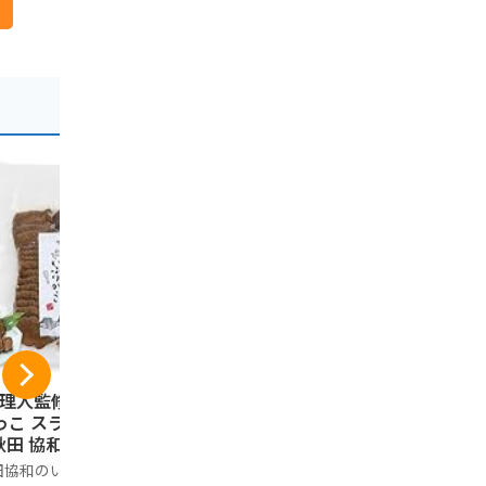
料理人監修] いぶり
JA 秋田 ふるさと 無
JA秋田ふ
っこ スライス 150
添加りんごジュース
んごジュー
秋田 協和 漬物 お
(10)
ック入り
まみ ギフト 燻製
田協和のいぶりがっ
ノーブランド品
JA秋田ふる