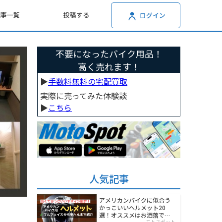
記事一覧
投稿する
ログイン
不要になったバイク用品！
高く売れます！
▶︎
手数料無料の宅配買取
実際に売ってみた体験談
▶︎
こちら
人気記事
アメリカンバイクに似合う
かっこいいヘルメット20
選！オススメはお洒落でワ
モトスポット