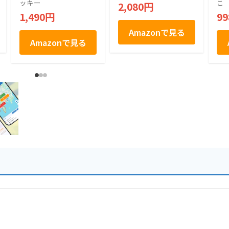
製 たくあん 個包装 8
大
ッキー
こ
2,080円
0g 2袋
加 
1,490円
9
Amazonで見る
Amazonで見る