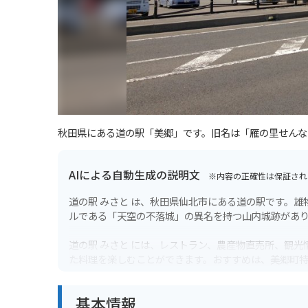
秋田県にある道の駅「美郷」です。旧名は「雁の里せんな
AIによる自動生成の説明文
※内容の正確性は保証され
道の駅 みさと は、秋田県仙北市にある道の駅です。
ルである「天空の不落城」の異名を持つ山内城跡があ
道の駅 みさと には、レストラン、農産物直売所、観
た料理を楽しむことができます。おすすめは、美郷町
農産物直売所では、地元産の新鮮な野菜や果物、特産
基本情報
菜や果物を購入して、ツーリングのおやつにするのも