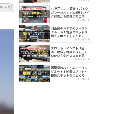
イルド
気に入り
10万円以内で買えるバイク
ガレージおすすめ9選！バイ
ク保管から整備まで自宅で
楽々
モトスポット
岡山県のおすすめツーリン
グルート！絶景スポットや
観光スポットをまとめて紹
介
モトスポット
スロットルアシストは危
険？疲労を軽減できる正し
い使い方やオススメ商品を
紹介
モトスポット
福岡県のおすすめツーリン
グルート！絶景スポットや
観光スポットをまとめて紹
介
モトスポット