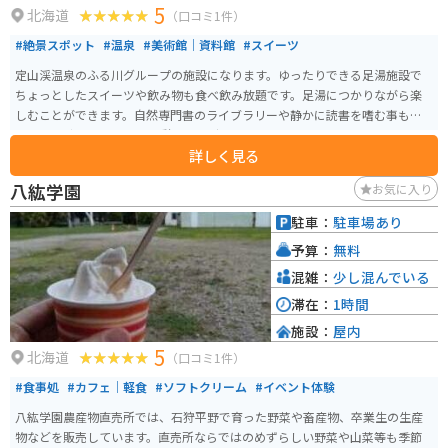
5
北海道
（口コミ1件）
#絶景スポット
#温泉
#美術館｜資料館
#スイーツ
定山渓温泉のふる川グループの施設になります。ゆったりできる足湯施設で
ちょっとしたスイーツや飲み物も食べ飲み放題です。足湯につかりながら楽
しむことができます。自然専門書のライブラリーや静かに読書を嗜む事もで
きます。 定山でちょっと休憩したい時にオススメのスポットです。
詳しく見る
八紘学園
お気に入り
駐車：
駐車場あり
予算：
無料
混雑：
少し混んでいる
滞在：
1時間
施設：
屋内
5
北海道
（口コミ1件）
#食事処
#カフェ｜軽食
#ソフトクリーム
#イベント体験
八紘学園農産物直売所では、石狩平野で育った野菜や畜産物、卒業生の生産
物などを販売しています。直売所ならではのめずらしい野菜や山菜等も季節