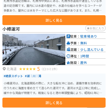
札幌市水道記念館は、札幌市中央区にある、札幌市水道局が運営している水
道の記念館です。屋内には水道の歴史や、水道の仕組みを学べるコーナーが
多数あり、屋外には水をテーマとした広大な公園があります。また、札幌市
内の小高い丘の上に建っているため、札幌の街並みを見下ろすことができる
詳しく見る
スポットです。
小樽運河
お気に入り
駐車：
駐車場あり
予算：
無料
混雑：
少し混んでいる
滞在：
1時間
施設：
屋外
5
北海道
（口コミ1件）
#絶景スポット
#湖｜川｜滝
小樽運河は、北海道開拓の際に、大きな船を沖に泊め、運搬作業を効率的に
行うために海面を埋め立てて造られた運河です。運河は大正12年に完成し、
緩やかな湾曲が特徴です。戦後になると港の埠頭整備により、昭和61年に一
部を埋立て、幅の半分を道路として散策路や街園が整備されました。運河は1
詳しく見る
140mで、道道臨港線に沿った部分は20m、北部は40mです。 散策路には63
基のガス灯が設置され、夕暮れ時にガス灯とともに石造倉庫群がライトアッ