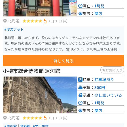
滞在：
1時間
施設：
屋内
5
北海道
（口コミ1件）
#珍スポット
北海道に着いたらまず、飲むのはカツゲン！そんなカツゲンの神社がありま
す。鳥居前の狛犬さんの位置に鎮座するカツゲンはなかなか見応えありです。
なんだか癒やされた気持ちになります。 雪印メグミルク札幌工場の工場見学
でお参りできます。無料で見学可能で、素敵なおみやげも頂けます。※見学は
詳しく見る
事前予約必須のためご注意ください。
小樽市総合博物館 運河館
お気に入り
駐車：
駐車場あり
予算：
300円
混雑：
少し空いている
滞在：
1時間
施設：
屋内
5
北海道
（口コミ1件）
#美術館｜資料館
#文化施設