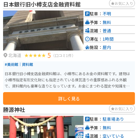
日本銀行旧小樽支店金融資料館
お気に入り
プされています。石造りの倉庫群や歴史的建造物が運河沿いに点在していて、
夕暮れ時にガス燈の火が灯りはじめるとロマンチックな雰囲気を醸し出しま
駐車：
不明
す。周辺には倉庫を改築したレトロなレストランなどもあり観光スポットと
予算：
無料
しても人気があります。
混雑：
普通
滞在：
1時間
施設：
屋内
5
北海道
（口コミ1件）
#美術館｜資料館
日本銀行旧小樽支店金融資料館は、小樽市にあるお金の資料館です。建物は
小樽市指定有形文化財にも指定されている煉瓦造りの重厚感あふれる外観
で、資料館内も豪華な造りとなっています。お金にまつわる歴史や知識を得
ることができます。
詳しく見る
勝源神社
お気に入り
駐車：
駐車場あり
予算：
無料
混雑：
空いている