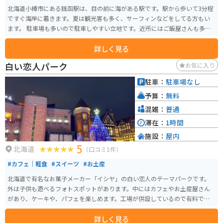
北海道小樽市にある銭函駅は、目の前に海がある駅です。駅から歩いて3分程
ですぐ海岸に着きます。夏は観光客も多く、サーフィンなどをしてる方もい
ます。 駐車場も多いので駐車しやすい立地です。近所にはご飯屋さんも多
く、お寿司やお蕎麦、洋風レストランなどといったお店が並んでいます。 海
詳しく見る
をみんなが食事や休憩したい時にオススメのスポットです。
白い恋人パーク
お気に入り
駐車：
駐車場なし
予算：
無料
混雑：
普通
滞在：
1時間
施設：
屋内
5
北海道
（口コミ1件）
#カフェ｜軽食
#スイーツ
#お土産
北海道で有名なお菓子メーカー「イシヤ」の白い恋人のテーマパークです。
外は子供も遊べるフォトスポットがあります。中にはカフェやお土産屋さん
があり、ケーキや、パフェを楽しめます。工場が併設しているので有料で工
場見学もできます。
詳しく見る