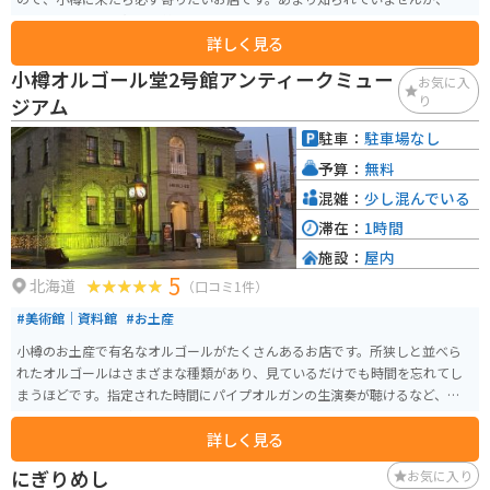
イーツだけでなく紅茶も美味しいので要チェックを。お土産にも買えるの
詳しく見る
で、オシャレなお土産として紅茶缶を買っても喜ばれます。
小樽オルゴール堂2号館アンティークミュー
お気に入
り
ジアム
駐車：
駐車場なし
予算：
無料
混雑：
少し混んでいる
滞在：
1時間
施設：
屋内
5
北海道
（口コミ1件）
#美術館｜資料館
#お土産
小樽のお土産で有名なオルゴールがたくさんあるお店です。所狭しと並べら
れたオルゴールはさまざまな種類があり、見ているだけでも時間を忘れてし
まうほどです。指定された時間にパイプオルガンの生演奏が聴けるなど、ここ
でしかできない体験もあります。
詳しく見る
にぎりめし
お気に入り