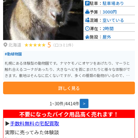
駐車：
駐車場あり
予算：
3000円
混雑：
空いている
滞在：
2時間
施設：
屋外
5
北海道
（口コミ1件）
#動植物園
札幌にある体験型の動物園です。ナマケモノにオヤツをあげたり、マーラと
触れ合えるコーナがあったり、大きなヘビを首にまけたりと様々な体験がで
きます。敷地はそんなに広くないですが、多くの種類の動物がいるので、結
構楽しめます。
詳しく見る
1~30件/4414件
>
不要になったバイク用品高く売れます！
▶︎
手数料無料の宅配買取
実際に売ってみた体験談