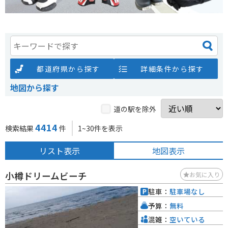
都道府県から探す
詳細条件から探す
地図から探す
道の駅を除外
4414
検索結果
件
1~30件を表示
リスト表示
地図表示
小樽ドリームビーチ
お気に入り
駐車：
駐車場なし
予算：
無料
混雑：
空いている