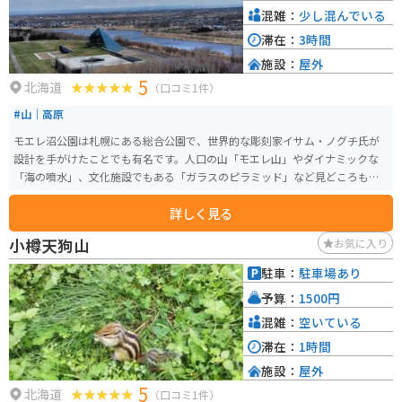
混雑：
少し混んでいる
滞在：
3時間
施設：
屋外
5
北海道
（口コミ1件）
#山｜高原
モエレ沼公園は札幌にある総合公園で、世界的な彫刻家イサム・ノグチ氏が
設計を手がけたことでも有名です。人口の山「モエレ山」やダイナミックな
「海の噴水」、文化施設でもある「ガラスのピラミッド」など見どころもた
くさんあり、夏はジョギングやサイクリング、冬はスキーやスノーシューな
詳しく見る
どを楽しめます。駐車場も広大なので家族でドライブがてら出かけて一日楽
しめる場所です。
小樽天狗山
お気に入り
駐車：
駐車場あり
予算：
1500円
混雑：
空いている
滞在：
1時間
施設：
屋外
5
北海道
（口コミ1件）