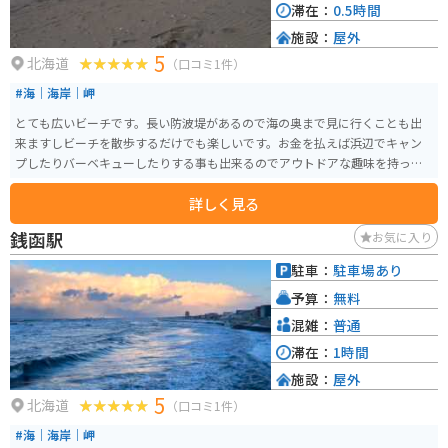
滞在：
0.5時間
施設：
屋外
5
北海道
（口コミ1件）
#海｜海岸｜岬
とても広いビーチです。長い防波堤があるので海の奥まで見に行くことも出
来ますしビーチを散歩するだけでも楽しいです。お金を払えば浜辺でキャン
プしたりバーベキューしたりする事も出来るのでアウトドアな趣味を持って
る人にオススメ
詳しく見る
銭函駅
お気に入り
駐車：
駐車場あり
予算：
無料
混雑：
普通
滞在：
1時間
施設：
屋外
5
北海道
（口コミ1件）
#海｜海岸｜岬