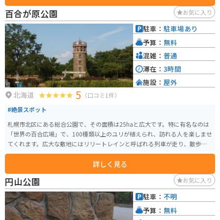
百合が原公園
お気に入り
駐車：
駐車場あり
予算：
無料
混雑：
普通
滞在：
3時間
施設：
屋外
5
北海道
（口コミ1件）
#絶景スポット
札幌市北区にある総合公園で、その面積は25haと広大です。特に有名なのは
「世界の百合広場」で、100種類以上のユリが植えられ、訪れる人を楽しませ
てくれます。広大な敷地にはリリートレインと呼ばれる列車が走り、散歩や
ジョギングに訪れる市民も多いです。駐車場は3か所あり、十分なスペースが
詳しく見る
確保されています。
円山公園
お気に入り
駐車：
不明
予算：
無料