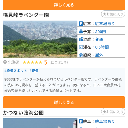
詳しく見る
幌見峠ラベンダー園
お気に入り
駐車：
駐車場あり
予算：
800円
混雑：
普通
滞在：
0.5時間
施設：
屋外
5
北海道
（口コミ1件）
#絶景スポット
#夜景
8000株のラベンダーが植えられているラベンダー畑です。ラベンダーの絨毯
の先には札幌市を一望することができます。夜になると、日本三大夜景の札
幌の夜景を楽しむこともできる絶景スポットです。
詳しく見る
かつない臨海公園
お気に入り
駐車：
駐車場あり