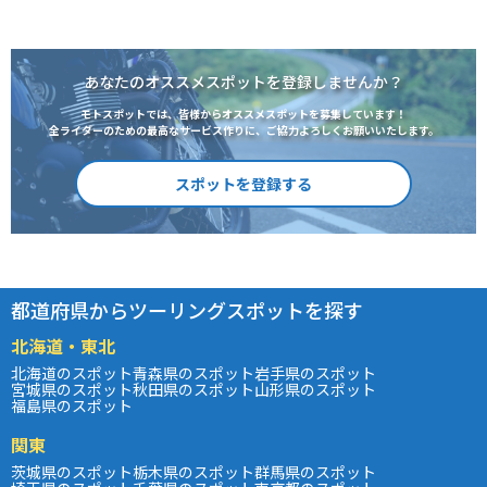
あなたのオススメスポットを登録しませんか？
モトスポットでは、皆様からオススメスポットを募集しています！
全ライダーのための最高なサービス作りに、ご協力よろしくお願いいたします。
スポットを登録する
都道府県からツーリングスポットを探す
北海道・東北
北海道のスポット
青森県のスポット
岩手県のスポット
宮城県のスポット
秋田県のスポット
山形県のスポット
福島県のスポット
関東
茨城県のスポット
栃木県のスポット
群馬県のスポット