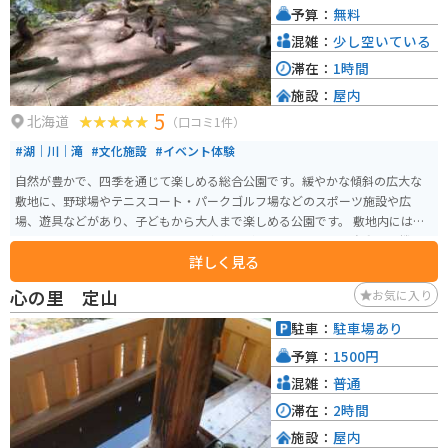
予算：
無料
適です。周辺には、原生花園あやめヶ原や濤沸湖など、自然豊かな観光スポッ
トも多く、ツーリングの拠点としてもおすすめです。
混雑：
少し空いている
滞在：
1時間
施設：
屋内
5
北海道
（口コミ1件）
#湖｜川｜滝
#文化施設
#イベント体験
自然が豊かで、四季を通じて楽しめる総合公園です。緩やかな傾斜の広大な
敷地に、野球場やテニスコート・パークゴルフ場などのスポーツ施設や広
場、遊具などがあり、子どもから大人まで楽しめる公園です。 敷地内には
「パークライフセンター」という屋内施設があり、お手洗いや自動販売機、
詳しく見る
自由に座れる椅子もあり、休憩や飲食の場所として利用可能です。時にはキ
ッチンカーが出ている事もあり、軽食を販売しています。駐車場は広く、無
心の里 定山
お気に入り
料で利用できます。
駐車：
駐車場あり
予算：
1500円
混雑：
普通
滞在：
2時間
施設：
屋内