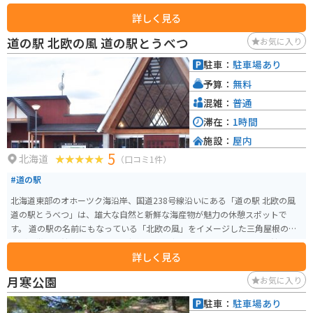
され、夏の間はここを訪れる人が絶えません。 階段式溢流路は大正3年に造ら
詳しく見る
れた施設で、奥沢ダムと勝納川の水を放流する目的と、水の激しい流れによ
る護岸の削り取りを防ぐ働きを持っています。水は落差約21メートルと距離
道の駅 北欧の風 道の駅とうべつ
お気に入り
約100メートルの10段の階段を通り、水流の勢いを和らげます。この階段の縁
には長い石と短い石が交互に組まれており、隙間から流れ落ちる水がすだれ
駐車：
駐車場あり
状になって見え、「水すだれ」と呼ばれています。 階段式溢流路は歴史的価
予算：
無料
値があり、「近代水道百選」、「土木学会選奨土木遺産」に選ばれていま
す。奥沢水源地水管橋では階段式溢流路を期間限定で間近に見ることができ
混雑：
普通
ます。
滞在：
1時間
施設：
屋内
5
北海道
（口コミ1件）
#道の駅
北海道東部のオホーツク海沿岸、国道238号線沿いにある「道の駅 北欧の風
道の駅とうべつ」は、雄大な自然と新鮮な海産物が魅力の休憩スポットで
す。 道の駅の名前にもなっている「北欧の風」をイメージした三角屋根の建
物が特徴で、館内には、地元の新鮮な魚介類や農産物を販売する物産館、レ
詳しく見る
ストラン、軽食コーナーなどがあります。 特に、オホーツク海で獲れた新鮮
なホタテやカニは絶品で、お土産にもおすすめです。また、レストランで
月寒公園
お気に入り
は、地元産の食材をふんだんに使った料理を楽しむことができます。 バイク
で訪れる際は、オホーツク海の海岸線を走る爽快なルートがおすすめです。
駐車：
駐車場あり
道の駅には、広々とした駐車場も完備されているので、休憩場所としても最