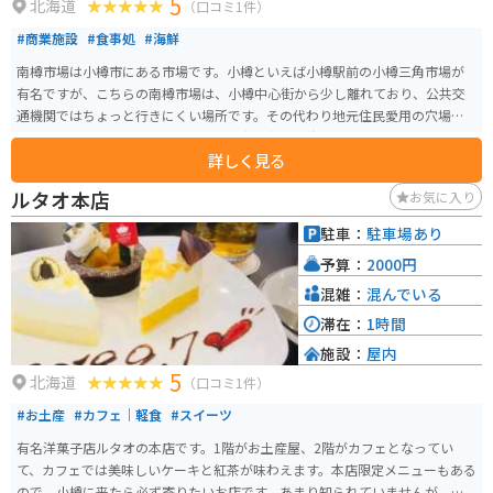
5
北海道
（口コミ1件）
#商業施設
#食事処
#海鮮
南樽市場は小樽市にある市場です。小樽といえば小樽駅前の小樽三角市場が
有名ですが、こちらの南樽市場は、小樽中心街から少し離れており、公共交
通機関ではちょっと行きにくい場所です。その代わり地元住民愛用の穴場ス
ポットであるため、リーズナブルな値段で新鮮な海産物の他、多数のお店が
詳しく見る
入っています。
ルタオ本店
お気に入り
駐車：
駐車場あり
予算：
2000円
混雑：
混んでいる
滞在：
1時間
施設：
屋内
5
北海道
（口コミ1件）
#お土産
#カフェ｜軽食
#スイーツ
有名洋菓子店ルタオの本店です。1階がお土産屋、2階がカフェとなってい
て、カフェでは美味しいケーキと紅茶が味わえます。本店限定メニューもある
ので、小樽に来たら必ず寄りたいお店です。あまり知られていませんが、ス