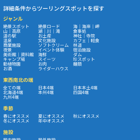
詳細条件からツーリングスポットを探す
ジャンル
絶景スポット
絶景ロード
海｜海岸｜岬
山｜高原
湖｜川｜滝
食事処
道の駅
お土産
神社｜寺院
温泉
文化施設
カフェ｜軽食
商業施設
ソフトクリーム
林道
夜景
イベント体験
宿泊施設
美術館｜資料館
海鮮
ダム
キャンプ場
スイーツ
珍スポット
動植物園
お肉
麺類
お酒
ライダーハウス
東西南北の端
全ての端
日本4端
日本本土4端
北海道4端
本州4端
四国4端
九州4端
季節
春にオススメ
夏にオススメ
秋にオススメ
冬にオススメ
年中オススメ
施設
屋内施設
屋外施設