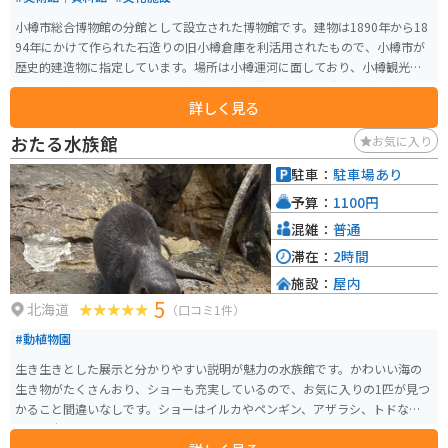
小樽市総合博物館の分館として設立された博物館です。建物は1890年から18
94年にかけて作られた石造りの旧小樽倉庫を利活用されたもので、小樽市が
歴史的建造物に指定しています。場所は小樽運河に面しており、小樽観光の
中心地に位置しています。展示資料は小樽が栄華を誇った時代の遺物がメイ
詳しく見る
ンです。
おたる水族館
お気に入り
駐車：
駐車場あり
予算：
1100円
混雑：
普通
滞在：
2時間
施設：
屋内
5
北海道
（口コミ1件）
#動植物園
生き生きとした展示と分かりやすい説明が魅力の水族館です。かわいい海の
生き物がたくさんおり、ショーも充実しているので、お気に入りの1匹が見つ
かること間違いなしです。ショーはイルカやペンギン、アザラシ、トドなど多
彩で迫力のあるものが多いです。