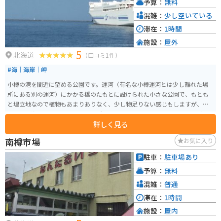
予算：
無料
混雑：
少し空いている
滞在：
1時間
施設：
屋外
5
北海道
（口コミ1件）
#海｜海岸｜岬
小樽の港を間近に望める公園です。運河（有名な小樽運河とは少し離れた場
所にある別の運河）にかかる橋のたもとに設けられた小さな公園で、もとも
と埋立地なので植物もあまりありなく、少し物足りない感じもしますが、の
んびりと海を眺めるには最高の場所といえます。特に、フェリー乗り場が近
詳しく見る
いので、船が好きな方にとってはいいのではないかと思います。駐車場は広
くはありませんが、それほど混雑することもないので、問題はないと思いま
南樽市場
お気に入り
す。
駐車：
駐車場あり
予算：
無料
混雑：
普通
滞在：
1時間
施設：
屋内