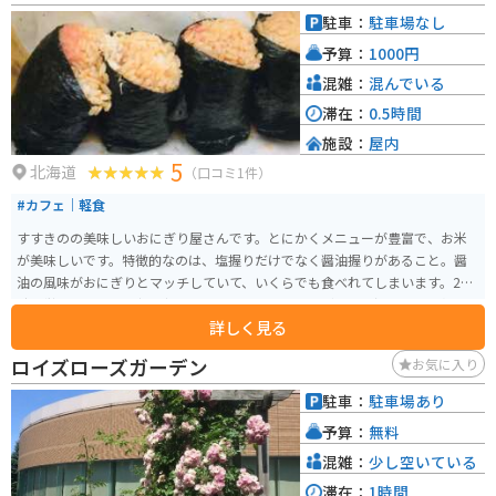
駐車：
駐車場なし
予算：
1000円
混雑：
混んでいる
滞在：
0.5時間
施設：
屋内
5
北海道
（口コミ1件）
#カフェ｜軽食
すすきのの美味しいおにぎり屋さんです。とにかくメニューが豊富で、お米
が美味しいです。特徴的なのは、塩握りだけでなく醤油握りがあること。醤
油の風味がおにぎりとマッチしていて、いくらでも食べれてしまいます。24
時間営業なので、早朝の朝食にももってこいです。どれも具沢山で、札幌に
詳しく見る
来たら立ち寄りたいお店です。
ロイズローズガーデン
お気に入り
駐車：
駐車場あり
予算：
無料
混雑：
少し空いている
滞在：
1時間