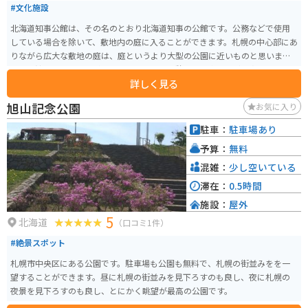
#文化施設
北海道知事公館は、その名のとおり北海道知事の公館です。公務などで使用
している場合を除いて、敷地内の庭に入ることができます。札幌の中心部にあ
りながら広大な敷地の庭は、庭というより大型の公園に近いものと思いま
す。公館だけに手入れが行き届いており、休憩できる東屋なども点在してい
詳しく見る
ます。
旭山記念公園
お気に入り
駐車：
駐車場あり
予算：
無料
混雑：
少し空いている
滞在：
0.5時間
施設：
屋外
5
北海道
（口コミ1件）
#絶景スポット
札幌市中央区にある公園です。駐車場も公園も無料で、札幌の街並みをを一
望することができます。昼に札幌の街並みを見下ろすのも良し、夜に札幌の
夜景を見下ろすのも良し、とにかく眺望が最高の公園です。