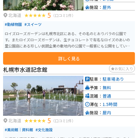
施設：
屋外
5
北海道
（口コミ1件）
#動植物園
#スイーツ
ロイズローズガーデンは札幌市北区にある、その名のとおりバラの公園で
す。またロイズローズガーデンは、生チョコレートで有名なロイズのあいの
里公園店にある珍しい民間企業の敷地内の公園で一般客にも公開をしていま
す。バラがメインの公園のため女性受けするスポットです。
詳しく見る
札幌市水道記念館
お気に入り
駐車：
駐車場あり
予算：
無料
混雑：
普通
滞在：
1.5時間
施設：
屋内
5
北海道
（口コミ1件）
#美術館｜資料館
#文化施設