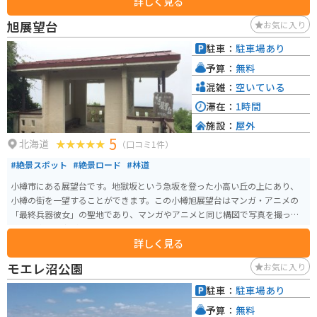
詳しく見る
旭展望台
お気に入り
駐車：
駐車場あり
予算：
無料
混雑：
空いている
滞在：
1時間
施設：
屋外
5
北海道
（口コミ1件）
#絶景スポット
#絶景ロード
#林道
小樽市にある展望台です。地獄坂という急坂を登った小高い丘の上にあり、
小樽の街を一望することができます。この小樽旭展望台はマンガ・アニメの
「最終兵器彼女」の聖地であり、マンガやアニメと同じ構図で写真を撮った
りする楽しみ方があります。
詳しく見る
モエレ沼公園
お気に入り
駐車：
駐車場あり
予算：
無料