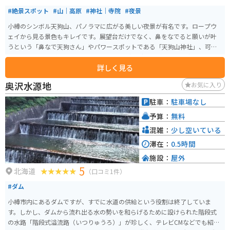
#絶景スポット
#山｜高原
#神社｜寺院
#夜景
小樽のシンボル天狗山、パノラマに広がる美しい夜景が有名です。ロープウ
ェイから見る景色もキレイです。展望台だけでなく、鼻をなでると願いが叶
うという「鼻なで天狗さん」やパワースポットである「天狗山神社」、可愛
らしいシマリスがいる「シマリス公園」など見どころが多く、日中訪れても
詳しく見る
楽しめます。
奥沢水源地
お気に入り
駐車：
駐車場なし
予算：
無料
混雑：
少し空いている
滞在：
0.5時間
施設：
屋外
5
北海道
（口コミ1件）
#ダム
小樽市内にあるダムですが、すでに水道の供給という役割は終了していま
す。しかし、ダムから流れ出る水の勢いを和らげるために設けられた階段式
の水路「階段式溢流路（いつりゅうろ）」が珍しく、テレビCMなどでも紹介