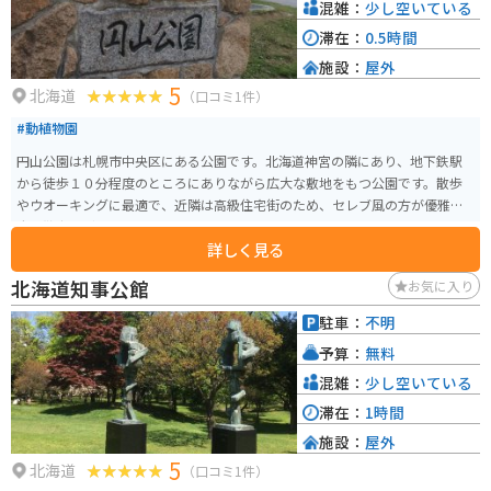
混雑：
少し空いている
滞在：
0.5時間
施設：
屋外
5
北海道
（口コミ1件）
#動植物園
円山公園は札幌市中央区にある公園です。北海道神宮の隣にあり、地下鉄駅
から徒歩１０分程度のところにありながら広大な敷地をもつ公園です。散歩
やウオーキングに最適で、近隣は高級住宅街のため、セレブ風の方が優雅に
犬の散歩などをしています。
詳しく見る
北海道知事公館
お気に入り
駐車：
不明
予算：
無料
混雑：
少し空いている
滞在：
1時間
施設：
屋外
5
北海道
（口コミ1件）