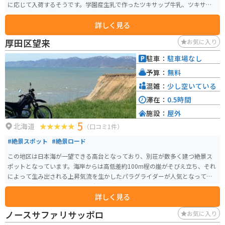
に応じて入荷するそうです。学園産生乳で作ったツキサップ牛乳、ツキサッ
プヨーグルト（飲むヨーグルト）、名物ソフトクリームの販売も行っていま
詳しく見る
す。 ソフトクリームについては、夏季営業期間（４月下旬～１１月上旬）の
限定販売。季節限定でプルーン・ブルーベリー・さくらんぼ・イチゴなどの
厚田区望来
お気に入り
果物狩りも行っています。のどかな自然の中でゆっくりソフトクリームを食
べるのがおすすめです。
駐車：
駐車場なし
予算：
無料
混雑：
少し空いている
滞在：
0.5時間
施設：
屋外
5
北海道
（口コミ1件）
#絶景スポット
#絶景ロード
この地区は日本海が一望できる高台となっており、別荘が数多く建つ絶景ス
ポットとなっています。海岸からは高低差約100m程の崖がそびえ立ち、それ
によって生み出される上昇気流を生かしたパラグライダーが人気となってい
ます。夕方になると、太陽は日本海の水平線に沈み、空を黄金色に輝かせま
詳しく見る
す。
ノースサファリサッポロ
お気に入り