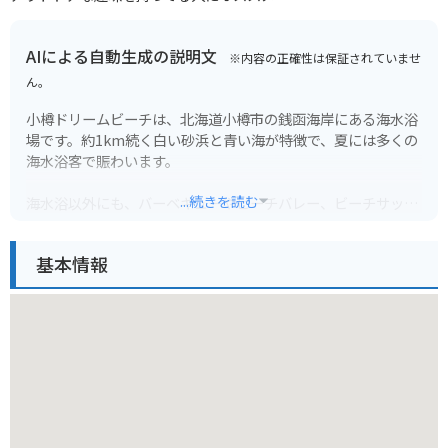
AIによる自動生成の説明文
※内容の正確性は保証されていませ
ん。
小樽ドリームビーチは、北海道小樽市の銭函海岸にある海水浴
場です。約1km続く白い砂浜と青い海が特徴で、夏には多くの
海水浴客で賑わいます。
...続きを読む
海水浴以外にも、バーベキューやビーチバレー、ビーチサッカ
ーなどのアクティビティも楽しめます。また、隣接する「おた
るドリームビーチオートキャンプ場」では、テントサイトやバ
基本情報
ンガローでの宿泊も可能です。
バイクで行く場合は、駐車場に停めてからビーチまで歩いて行
くことになります。夏の暑い時期は、日差しが強いので、帽子
や日焼け止めなどの対策を忘れずに行いましょう。