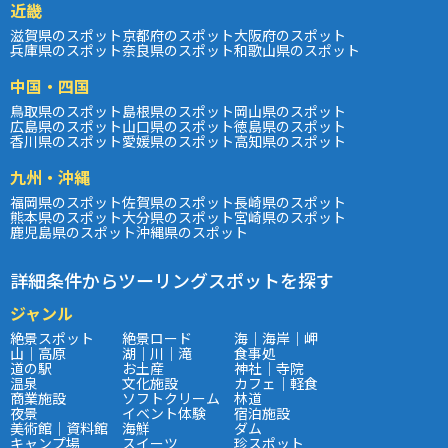
近畿
滋賀県のスポット
京都府のスポット
大阪府のスポット
兵庫県のスポット
奈良県のスポット
和歌山県のスポット
中国・四国
鳥取県のスポット
島根県のスポット
岡山県のスポット
広島県のスポット
山口県のスポット
徳島県のスポット
香川県のスポット
愛媛県のスポット
高知県のスポット
九州・沖縄
福岡県のスポット
佐賀県のスポット
長崎県のスポット
熊本県のスポット
大分県のスポット
宮崎県のスポット
鹿児島県のスポット
沖縄県のスポット
詳細条件からツーリングスポットを探す
ジャンル
絶景スポット
絶景ロード
海｜海岸｜岬
山｜高原
湖｜川｜滝
食事処
道の駅
お土産
神社｜寺院
温泉
文化施設
カフェ｜軽食
商業施設
ソフトクリーム
林道
夜景
イベント体験
宿泊施設
美術館｜資料館
海鮮
ダム
キャンプ場
スイーツ
珍スポット