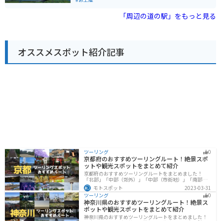
「周辺の道の駅」をもっと見る
オススメスポット紹介記事
ツーリング
0
京都府のおすすめツーリングルート！絶景スポ
ットや観光スポットをまとめて紹介
京都府のおすすめツーリングルートをまとめました！
「北部」「中部（郊外）」「中部（市街地）」「南部」
の4つのルート紹介します。古い町並みや神社仏閣、自然
モトスポット
2023-03-31
に囲まれた風光明媚なスポットが数多く存在し、様々な
ツーリング
0
楽しみ方ができます。バイクで京都府にツーリングに行
神奈川県のおすすめツーリングルート！絶景ス
く際は参考にしてください。
ポットや観光スポットをまとめて紹介
神奈川県のおすすめツーリングルートをまとめました！