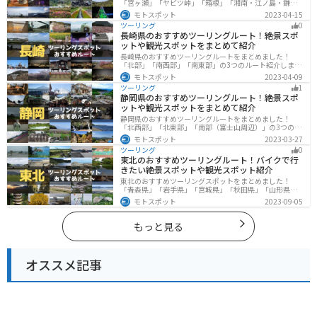
「宮ヶ瀬」「ヤビツ峠」「箱根」「湘南・江ノ島・鎌
倉」「三浦」「みなとみらい」の6つのルート紹介しま
モトスポット
2023-04-15
す。自然豊かなスポット、歴史ある観光名所、都市部で
ツーリング
0
楽しめるツーリングスポットまで多数あります。バイク
長崎県のおすすめツーリングルート！絶景スポ
で神奈川県にツーリングに行く際は参考にしてくださ
ットや観光スポットをまとめて紹介
い。
長崎県のおすすめツーリングルートをまとめました！
「北部」「南西部」「南東部」の3つのルート紹介しま
す。国際色豊かな街並みや世界遺産、絶景ポイントが数
モトスポット
2023-04-09
多く存在し、様々な楽しみ方ができます。バイクで長崎
ツーリング
1
県にツーリングに行く際は参考にしてください。
静岡県のおすすめツーリングルート！絶景スポ
ットや観光スポットをまとめて紹介
静岡県のおすすめツーリングルートをまとめました！
「北西部」「北東部」「南部（富士山周辺）」の3つのル
ート紹介します。富士山を中心に自然豊かな景色や食事
モトスポット
2023-03-27
を楽しめるスポットが多数あります。バイクで静岡県に
ツーリング
0
ツーリングに行く際は参考にしてください。
東北のおすすめツーリングルート！バイクで行
きたい絶景スポットや観光スポット紹介
東北のおすすめツーリングスポットをまとめました！
「青森県」「岩手県」「宮城県」「秋田県」「山形県」
「福島県」の各県の観光地紹介します。自然豊かな山々
モトスポット
2023-09-05
や湖、温泉地が点在し、四季折々の景色を楽しめるスポ
ットが多数あります。バイクで東北にツーリングに行く
際は参考にしてください。
もっと見る
オススメ記事