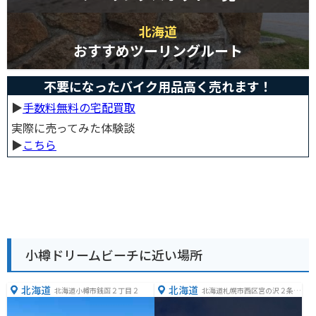
北海道
おすすめツーリングルート
不要になったバイク用品高く売れます！
▶︎
手数料無料の宅配買取
実際に売ってみた体験談
▶︎
こちら
小樽ドリームビーチに近い場所
北海道
北海道
北海道小樽市銭函２丁目２
北海道札幌市西区宮の沢２条２
丁目１１−３６