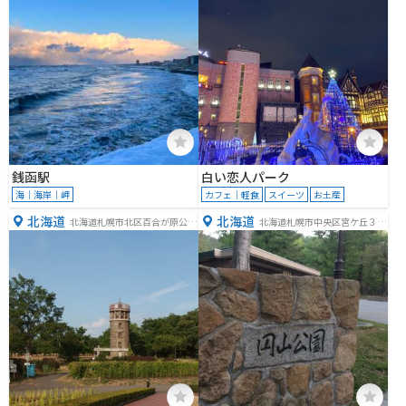
銭函駅
白い恋人パーク
海｜海岸｜岬
カフェ｜軽食
スイーツ
お土産
北海道
北海道
北海道札幌市北区百合が原公園
北海道札幌市中央区宮ケ丘３丁
２１０
目