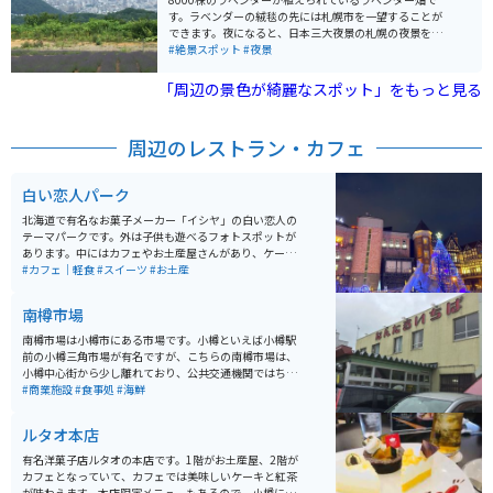
す。ラベンダーの絨毯の先には札幌市を一望することが
できます。夜になると、日本三大夜景の札幌の夜景を楽
しむこともできる絶景スポットです。
#絶景スポット
#夜景
「周辺の景色が綺麗なスポット」をもっと見る
周辺のレストラン・カフェ
白い恋人パーク
北海道で有名なお菓子メーカー「イシヤ」の白い恋人の
テーマパークです。外は子供も遊べるフォトスポットが
あります。中にはカフェやお土産屋さんがあり、ケーキ
や、パフェを楽しめます。工場が併設しているので有料
#カフェ｜軽食
#スイーツ
#お土産
で工場見学もできます。
南樽市場
南樽市場は小樽市にある市場です。小樽といえば小樽駅
前の小樽三角市場が有名ですが、こちらの南樽市場は、
小樽中心街から少し離れており、公共交通機関ではちょ
っと行きにくい場所です。その代わり地元住民愛用の穴
#商業施設
#食事処
#海鮮
場スポットであるため、リーズナブルな値段で新鮮な海
産物の他、多数のお店が入っています。
ルタオ本店
有名洋菓子店ルタオの本店です。1階がお土産屋、2階が
カフェとなっていて、カフェでは美味しいケーキと紅茶
が味わえます。本店限定メニューもあるので、小樽に来