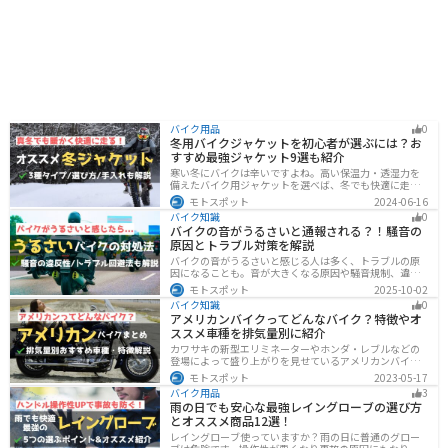
バイク用品
0
冬用バイクジャケットを初心者が選ぶには？お
すすめ最強ジャケット9選も紹介
寒い冬にバイクは辛いですよね。高い保温力・透湿力を
備えたバイク用ジャケットを選べば、冬でも快適に走る
ことができます！さらに電熱ジャケットであれば、どん
モトスポット
2024-06-16
な過酷な環境でも全く寒さを感じずバイクに乗れます。
バイク知識
0
正しい装備を揃えて今年の冬も乗り切りましょう！
バイクの音がうるさいと通報される？！騒音の
原因とトラブル対策を解説
バイクの音がうるさいと感じる人は多く、トラブルの原
因になることも。音が大きくなる原因や騒音規制、違反
になるケースを解説し、ライダーができるマナーや配慮
モトスポット
2025-10-02
の方法、さらには他人のバイクが迷惑なときの正しい対
バイク知識
0
処法まで紹介します。バイク好きも、周囲の騒音に悩む
アメリカンバイクってどんなバイク？特徴やオ
人も必見の内容です。
ススメ車種を排気量別に紹介
カワサキの新型エリミネーターやホンダ・レブルなどの
登場によって盛り上がりを見せているアメリカンバイ
ク。スタイリッシュに乗れることはもちろん、ツーリン
モトスポット
2023-05-17
グや通学通勤もこなせるアメリカンバイクの特徴や、オ
バイク用品
3
ススメの車種についてご紹介します！
雨の日でも安心な最強レイングローブの選び方
とオススメ商品12選！
レイングローブ使っていますか？雨の日に普通のグロー