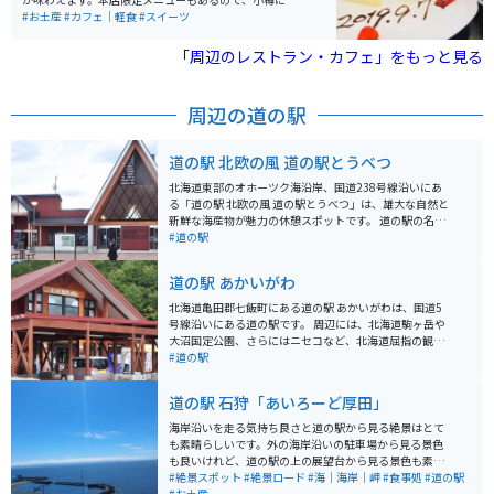
たら必ず寄りたいお店です。あまり知られていません
#お土産
#カフェ｜軽食
#スイーツ
が、スイーツだけでなく紅茶も美味しいので要チェック
を。お土産にも買えるので、オシャレなお土産として紅
「周辺のレストラン・カフェ」をもっと見る
茶缶を買っても喜ばれます。
周辺の道の駅
道の駅 北欧の風 道の駅とうべつ
北海道東部のオホーツク海沿岸、国道238号線沿いにあ
る「道の駅 北欧の風 道の駅とうべつ」は、雄大な自然と
新鮮な海産物が魅力の休憩スポットです。 道の駅の名前
にもなっている「北欧の風」をイメージした三角屋根の
#道の駅
建物が特徴で、館内には、地元の新鮮な魚介類や農産物
を販売する物産館、レストラン、軽食コーナーなどがあ
道の駅 あかいがわ
ります。 特に、オホーツク海で獲れた新鮮なホタテやカ
ニは絶品で、お土産にもおすすめです。また、レストラ
北海道亀田郡七飯町にある道の駅 あかいがわは、国道5
ンでは、地元産の食材をふんだんに使った料理を楽しむ
号線沿いにある道の駅です。 周辺には、北海道駒ヶ岳や
ことができます。 バイクで訪れる際は、オホーツク海の
大沼国定公園、さらにはニセコなど、北海道屈指の観光
海岸線を走る爽快なルートがおすすめです。道の駅に
スポットへのアクセスも良好です。 道の駅には、地元の
#道の駅
は、広々とした駐車場も完備されているので、休憩場所
農産物直売所があり、新鮮な野菜や果物を購入できま
としても最適です。周辺には、原生花園あやめヶ原や濤
す。 また、レストランでは、地元の食材を使った料理を
道の駅 石狩「あいろーど厚田」
沸湖など、自然豊かな観光スポットも多く、ツーリング
楽しむことができます。 バイクで訪れる場合、駐車場も
の拠点としてもおすすめです。
広く休憩場所としても最適です。 周辺の観光道路も走り
海岸沿いを走る気持ち良さと道の駅から見る絶景はとて
やすく、ツーリングにもおすすめです。 北海道の雄大な
も素晴らしいです。外の海岸沿いの駐車場から見る景色
自然を感じながら、地元の美味しいものを楽しめる道の
も良いけれど、道の駅の上の展望台から見る景色も素晴
駅 あかいがわは、観光の拠点としても、ドライブ中の休
らしいです。お土産も売っていて厚田の地元のものが沢
#絶景スポット
#絶景ロード
#海｜海岸｜岬
#食事処
#道の駅
憩場所としても最適です。
山あり、そちらも楽しめます。
#お土産