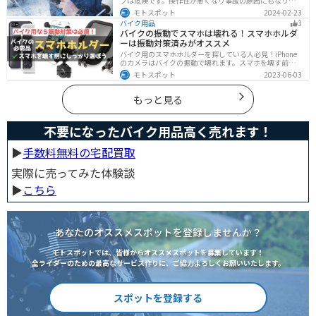
ブは危険です。操作性が悪くなり事故の原因にもなりま
す。安全と快適に運転するためにもしっかりとしたレイ
モトスポット
2024-02-23
ングローブを準備しておきましょう。この記事ではレイ
バイク用品
3
ングローブの選び方とオススメを紹介します。
バイクの振動でスマホは壊れる！スマホホルダ
ーは振動対策済みがオススメ
バイク用のスマホホルダーを探している人必見！iPhone
のカメラはバイクの振動で壊れます。スマホを壊す前
に、振動対策がされたスマホホルダーを使うようにしま
モトスポット
2023-06-03
しょう。カメラを壊さないための4つの方法とオススメの
スマホホルダーを紹介します。
もっと見る
不要になったバイク用品高く売れます！
▶︎
手数料無料の宅配買取
実際に売ってみた体験談
▶︎
こちら
あなたのオススメスポットを登録しませんか？
モトスポットでは、皆様からオススメスポットを募集しています！
全ライダーのための最高なサービス作りに、ご協力よろしくお願いいたします。
スポットを登録する