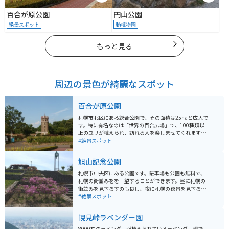
百合が原公園
円山公園
絶景スポット
動植物園
もっと見る
周辺の景色が綺麗なスポット
百合が原公園
札幌市北区にある総合公園で、その面積は25haと広大で
す。特に有名なのは「世界の百合広場」で、100種類以
上のユリが植えられ、訪れる人を楽しませてくれます。
広大な敷地にはリリートレインと呼ばれる列車が走り、
#絶景スポット
散歩やジョギングに訪れる市民も多いです。駐車場は3か
所あり、十分なスペースが確保されています。
旭山記念公園
札幌市中央区にある公園です。駐車場も公園も無料で、
札幌の街並みをを一望することができます。昼に札幌の
街並みを見下ろすのも良し、夜に札幌の夜景を見下ろす
のも良し、とにかく眺望が最高の公園です。
#絶景スポット
幌見峠ラベンダー園
8000株のラベンダーが植えられているラベンダー畑で