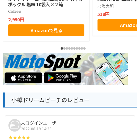
ポックル 塩味 10袋入×２箱
北海大和
Calbee
518円
2,990円
Amazo
Amazonで見る
小樽ドリームビーチのレビュー
未ログインユーザー
2022-08-19 14:33