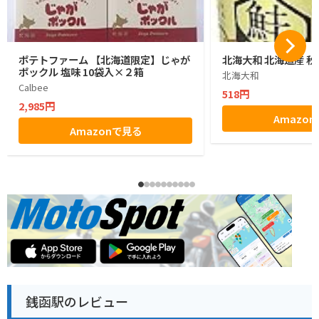
ポテトファーム 【北海道限定】じゃが
北海大和 北海道産 秋
ポックル 塩味 10袋入×２箱
北海大和
Calbee
518円
2,985円
Amazo
Amazonで見る
銭函駅のレビュー