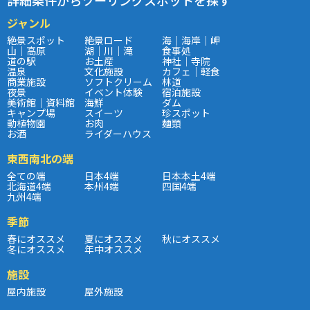
ジャンル
絶景スポット
絶景ロード
海｜海岸｜岬
山｜高原
湖｜川｜滝
食事処
道の駅
お土産
神社｜寺院
温泉
文化施設
カフェ｜軽食
商業施設
ソフトクリーム
林道
夜景
イベント体験
宿泊施設
美術館｜資料館
海鮮
ダム
キャンプ場
スイーツ
珍スポット
動植物園
お肉
麺類
お酒
ライダーハウス
東西南北の端
全ての端
日本4端
日本本土4端
北海道4端
本州4端
四国4端
九州4端
季節
春にオススメ
夏にオススメ
秋にオススメ
冬にオススメ
年中オススメ
施設
屋内施設
屋外施設