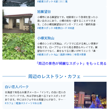
特徴です。戦後になると港の埠頭整備により、昭和61年
#絶景スポット
#湖｜川｜滝
に一部を埋立て、幅の半分を道路として散策路や街園が
整備されました。運河は1140mで、道道臨港線に沿った
旭展望台
部分は20m、北部は40mです。 散策路には63基のガス灯
が設置され、夕暮れ時にガス灯とともに石造倉庫群がラ
小樽市にある展望台です。地獄坂という急坂を登った小
イトアップされています。石造りの倉庫群や歴史的建造
高い丘の上にあり、小樽の街を一望することができま
物が運河沿いに点在していて、夕暮れ時にガス燈の火が
す。この小樽旭展望台はマンガ・アニメの「最終兵器彼
灯りはじめるとロマンチックな雰囲気を醸し出します。
女」の聖地であり、マンガやアニメと同じ構図で写真を
#絶景スポット
#絶景ロード
#林道
周辺には倉庫を改築したレトロなレストランなどもあり
撮ったりする楽しみ方があります。
観光スポットとしても人気があります。
小樽天狗山
小樽のシンボル天狗山、パノラマに広がる美しい夜景が
有名です。ロープウェイから見る景色もキレイです。展
望台だけでなく、鼻をなでると願いが叶うという「鼻な
で天狗さん」やパワースポットである「天狗山神社」、
#絶景スポット
#山｜高原
#神社｜寺院
#夜景
可愛らしいシマリスがいる「シマリス公園」など見どこ
ろが多く、日中訪れても楽しめます。
「周辺の景色が綺麗なスポット」をもっと見る
周辺のレストラン・カフェ
白い恋人パーク
北海道で有名なお菓子メーカー「イシヤ」の白い恋人の
テーマパークです。外は子供も遊べるフォトスポットが
あります。中にはカフェやお土産屋さんがあり、ケーキ
や、パフェを楽しめます。工場が併設しているので有料
#カフェ｜軽食
#スイーツ
#お土産
で工場見学もできます。