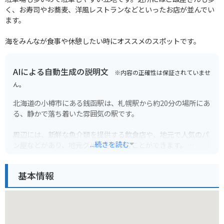
く、お寿司やお蕎麦、洋風レストランなどといったお店が並んでい
ます。
海をみんなが食事や休憩したい時にオススメのスポットです。
AIによる自動生成の説明文
※内容の正確性は保証されていませ
ん。
北海道の小樽市にある銭函駅は、札幌駅から約20分の場所にあ
る、静かで落ち着いた雰囲気の駅です。
周辺には、新鮮な魚介類を提供する飲食店や、地元で人気のパ
...続きを読む
ン屋などがあり、地元グルメを楽しむことができます。
また、銭函駅は、海沿いを走る国道5号線に近く、ライダーに
基本情報
とっては絶好の休憩ポイントとなっています。少し足を伸ばせ
ば、積丹半島やニセコなど、北海道を代表する観光地へアクセ
スすることも可能です。