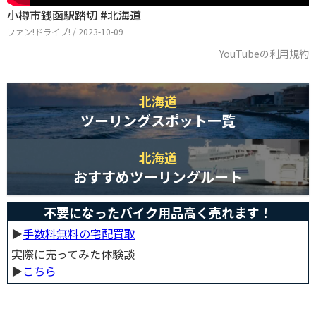
小樽市銭函駅踏切 #北海道
ファン!ドライブ! / 2023-10-09
YouTubeの利用規約
北海道
ツーリングスポット一覧
北海道
おすすめツーリングルート
不要になったバイク用品高く売れます！
▶︎
手数料無料の宅配買取
実際に売ってみた体験談
▶︎
こちら