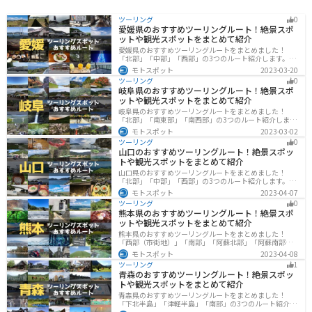
ツーリング
0
愛媛県のおすすめツーリングルート！絶景スポ
ットや観光スポットをまとめて紹介
愛媛県のおすすめツーリングルートをまとめました！
「北部」「中部」「西部」の3つのルート紹介します。山
や海といった自然だけでなく、気軽に渡れる島もあり
モトスポット
2023-03-20
様々な楽しみ方ができます。バイクで愛媛県にツーリン
ツーリング
0
グに行く際は参考にしてください。
岐阜県のおすすめツーリングルート！絶景スポ
ットや観光スポットをまとめて紹介
岐阜県のおすすめツーリングルートをまとめました！
「北部」「南東部」「南西部」の3つのルート紹介しま
す。自然豊かな山が充実しており、山を生かした施設や
モトスポット
2023-03-02
グルメ、絶景スポットなど、自然を満喫するツーリング
ツーリング
0
ができます。バイクで岐阜県にツーリングに行く際は参
山口のおすすめツーリングルート！絶景スポッ
考にしてください。
トや観光スポットをまとめて紹介
山口県のおすすめツーリングルートをまとめました！
「北部」「中部」「西部」の3つのルート紹介します。美
しい海岸線や山々を楽しむことができます。バイクで山
モトスポット
2023-04-07
口県にツーリングに行く際は参考にしてください。
ツーリング
0
熊本県のおすすめツーリングルート！絶景スポ
ットや観光スポットをまとめて紹介
熊本県のおすすめツーリングルートをまとめました！
「西部（市街地）」「南部」「阿蘇北部」「阿蘇南部」
の4つのルート紹介します。阿蘇山や天草諸島をはじめと
モトスポット
2023-04-08
した豊かな自然や、熊本城や水前寺成趣園など歴史ある
ツーリング
1
観光スポットが多数あり、様々な楽しみ方ができます。
青森のおすすめツーリングルート！絶景スポッ
バイクで熊本県にツーリングに行く際は参考にしてくだ
トや観光スポットをまとめて紹介
さい。
青森県のおすすめツーリングルートをまとめました！
「下北半島」「津軽半島」「南部」の3つのルート紹介し
ます。自然に恵まれた風光明媚な景色や歴史文化に触れ