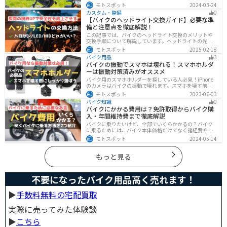
全に運転するための機器です。インカムでできることや
モトスポット
2024-03-24
メリットデメリットなどまとめましたので、気になって
カスタム・整備
0
いる人はぜひ参考にしてください。
【バイクのヘッドライト交換ガイド】必要な準
備と注意点を徹底解説！
この記事では、バイクのヘッドライト交換のメリットや
交換手順について解説しています。ヘッドライトの光が
弱くなっていませんか？夜間の視界を改善するために
モトスポット
2025-02-18
は、適切なヘッドライト交換が必要です。自分で交換す
バイク用品
3
る方法からショップに依頼する場合の費用までわかりや
バイクの振動でスマホは壊れる！スマホホルダ
すくお伝えします！
ーは振動対策済みがオススメ
バイク用のスマホホルダーを探している人必見！iPhone
のカメラはバイクの振動で壊れます。スマホを壊す前
に、振動対策がされたスマホホルダーを使うようにしま
モトスポット
2023-06-03
しょう。カメラを壊さないための4つの方法とオススメの
バイク知識
0
スマホホルダーを紹介します。
バイクにかかる費用は？免許取得からバイク購
入・年間維持費まで徹底解説
バイクに乗りたいけど、全部でいくらかかるの？バイク
に乗るためには、バイク本体価格だけでなく諸経費や税
金、免許取得費用、ライディングギア、メンテナンス
モトスポット
2024-05-14
代、駐車場代などの年間維持費もかかります。この記事
ではバイクに乗るための全ての費用をまとめました。ま
た、できるだけ安く抑えるコツも紹介するので参考にし
もっと見る
て下さい。
不要になったバイク用品高く売れます！
▶︎
手数料無料の宅配買取
実際に売ってみた体験談
▶︎
こちら