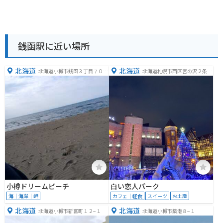
銭函駅に近い場所
北海道
北海道
北海道小樽市銭函３丁目７０番
北海道札幌市西区宮の沢２条２
地先
丁目１１−３６
小樽ドリームビーチ
白い恋人パーク
海｜海岸｜岬
カフェ｜軽食
スイーツ
お土産
北海道
北海道
北海道小樽市新富町１２−１
北海道小樽市築港８−１