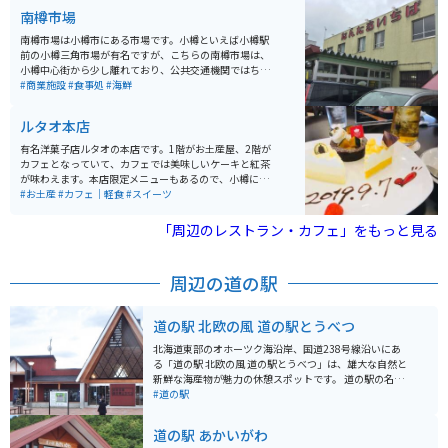
南樽市場
南樽市場は小樽市にある市場です。小樽といえば小樽駅
前の小樽三角市場が有名ですが、こちらの南樽市場は、
小樽中心街から少し離れており、公共交通機関ではちょ
っと行きにくい場所です。その代わり地元住民愛用の穴
#商業施設
#食事処
#海鮮
場スポットであるため、リーズナブルな値段で新鮮な海
産物の他、多数のお店が入っています。
ルタオ本店
有名洋菓子店ルタオの本店です。1階がお土産屋、2階が
カフェとなっていて、カフェでは美味しいケーキと紅茶
が味わえます。本店限定メニューもあるので、小樽に来
たら必ず寄りたいお店です。あまり知られていません
#お土産
#カフェ｜軽食
#スイーツ
が、スイーツだけでなく紅茶も美味しいので要チェック
を。お土産にも買えるので、オシャレなお土産として紅
「周辺のレストラン・カフェ」をもっと見る
茶缶を買っても喜ばれます。
周辺の道の駅
道の駅 北欧の風 道の駅とうべつ
北海道東部のオホーツク海沿岸、国道238号線沿いにあ
る「道の駅 北欧の風 道の駅とうべつ」は、雄大な自然と
新鮮な海産物が魅力の休憩スポットです。 道の駅の名前
にもなっている「北欧の風」をイメージした三角屋根の
#道の駅
建物が特徴で、館内には、地元の新鮮な魚介類や農産物
を販売する物産館、レストラン、軽食コーナーなどがあ
道の駅 あかいがわ
ります。 特に、オホーツク海で獲れた新鮮なホタテやカ