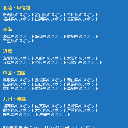
北陸・甲信越
新潟県のスポット
富山県のスポット
石川県のスポット
福井県のスポット
山梨県のスポット
長野県のスポット
東海
岐阜県のスポット
静岡県のスポット
愛知県のスポット
三重県のスポット
近畿
滋賀県のスポット
京都府のスポット
大阪府のスポット
兵庫県のスポット
奈良県のスポット
和歌山県のスポット
中国・四国
鳥取県のスポット
島根県のスポット
岡山県のスポット
広島県のスポット
山口県のスポット
徳島県のスポット
香川県のスポット
愛媛県のスポット
高知県のスポット
九州・沖縄
福岡県のスポット
佐賀県のスポット
長崎県のスポット
熊本県のスポット
大分県のスポット
宮崎県のスポット
鹿児島県のスポット
沖縄県のスポット
詳細条件からツーリングスポットを探す