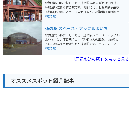
ニは絶品で、お土産にもおすすめです。また、レストラ
北海道亀田郡七飯町にある道の駅 あかいがわは、国道5
ンでは、地元産の食材をふんだんに使った料理を楽しむ
号線沿いにある道の駅です。 周辺には、北海道駒ヶ岳や
ことができます。 バイクで訪れる際は、オホーツク海の
大沼国定公園、さらにはニセコなど、北海道屈指の観光
海岸線を走る爽快なルートがおすすめです。道の駅に
スポットへのアクセスも良好です。 道の駅には、地元の
#道の駅
は、広々とした駐車場も完備されているので、休憩場所
農産物直売所があり、新鮮な野菜や果物を購入できま
としても最適です。周辺には、原生花園あやめヶ原や濤
す。 また、レストランでは、地元の食材を使った料理を
道の駅 スペース・アップルよいち
沸湖など、自然豊かな観光スポットも多く、ツーリング
楽しむことができます。 バイクで訪れる場合、駐車場も
の拠点としてもおすすめです。
広く休憩場所としても最適です。 周辺の観光道路も走り
北海道余市郡余市町にある「道の駅 スペース・アップル
やすく、ツーリングにもおすすめです。 北海道の雄大な
よいち」は、宇宙飛行士・毛利衛さんの出身地であるこ
自然を感じながら、地元の美味しいものを楽しめる道の
とにちなんで名付けられた道の駅です。 宇宙をテーマに
駅 あかいがわは、観光の拠点としても、ドライブ中の休
した展示や宇宙食の販売コーナーなどがあり、子供から
#道の駅
憩場所としても最適です。
大人まで楽しむことができます。 特に、宇宙飛行士訓練
シミュレーターは、実際に宇宙空間を疑似体験できる人
「周辺の道の駅」をもっと見る
気のアトラクションです。 また、地元余市産の新鮮な農
産物や海産物を販売する直売所も併設されており、お土
産探しにも最適です。 バイクで訪れる際は、駐車場も広
く停めやすいので安心です。 道の駅周辺には、ニッカウ
オススメスポット紹介記事
ヰスキー余市蒸溜所など、観光スポットも点在している
ので、合わせて訪れるのもおすすめです。