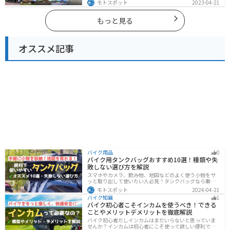
モトスポット
2023-04-21
られる観光スポットが多くあります。バイクで青森県に
ツーリングに行く際は参考にしてください。
もっと見る
オススメ記事
バイク用品
0
バイク用タンクバッグおすすめ10選！種類や失
敗しない選び方を解説
スマホやカメラ、飲み物、地図などのよく使う小物をサ
ッと取り出して使いたい人必見！タンクバッグなら乗車
中でも簡単に荷物を確認できます。脱着もマグネットや
モトスポット
2024-04-21
吸盤でつけるだけで非常に簡単、しっかり固定したい人
バイク知識
1
はベルトを使うこともできます。
バイク初心者こそインカムを使うべき！できる
ことやメリットデメリットを徹底解説
バイク初心者だしインカムはまだいらないと思っていま
せんか？インカムは初心者にこそ使って欲しい便利で安