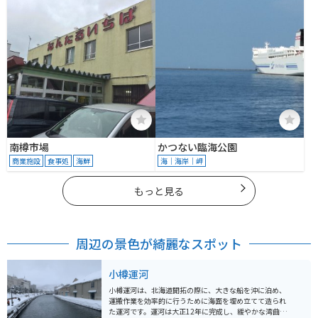
南樽市場
かつない臨海公園
商業施設
食事処
海鮮
海｜海岸｜岬
もっと見る
周辺の景色が綺麗なスポット
小樽運河
小樽運河は、北海道開拓の際に、大きな船を沖に泊め、
運搬作業を効率的に行うために海面を埋め立てて造られ
た運河です。運河は大正12年に完成し、緩やかな湾曲が