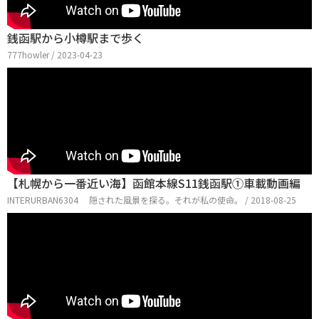
銭函駅から小樽駅まで歩く
777howler / 2023-04-23
【札幌から一番近い海】函館本線S11銭函駅①車載動画編
INTERURBAN6304 隠された風景を探る。それが私の使命。 / 2018-08-25