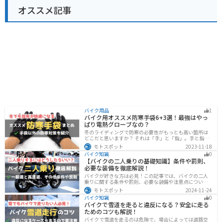
オススメ記事
バイク用品
1
バイク用オススメ防寒手袋6+3選！最強はやっ
ぱり電熱グローブなの？
冬のライディングで防寒の必要性がもっとも高い箇所は
どこだと思いますか？ それは「手」と「指」。手と指が
冷えてしまうと、防寒ジャケットをいくら着込んでも寒
モトスポット
2023-11-18
さから逃れることはできません。そんな防寒の要となる
バイク知識
0
オススメ防寒手袋を紹介します。
【バイクの二人乗りの基礎知識】条件や罰則、
必要な装備を徹底解説！
バイクが好きな方は必見！この記事では、バイクの二人
乗りに関する条件や罰則、必要な装備や注意点について
解説しています。実はバイクの二人乗りを安全に楽しむ
モトスポット
2024-11-24
ためには、条件やルールを知ることが大切です。この記
バイク知識
0
事を読めば、安全で快適なライディングを楽しめます。
バイクで雪道を走ると違反になる？安全に走る
ためのコツも解説！
バイクで雪道を走るのは危険で、場合によっては道路交