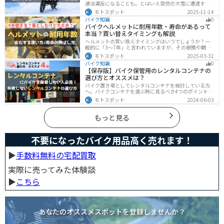
通法違反になることも。とはいえ突然の大雪に遭遇する
こともあります。この記事では、雪道で転倒しないため
モトスポット
2025-11-14
の走り方のコツや滑り止め対策、雪道に強いバイクの特
バイク知識
0
徴まで詳しく解説します。
バイクヘルメットに耐用年数・寿命があるって
本当？買い替えタイミングも解説
ヘルメットの買い換えタイミングはいつでしょうか？一
般的に「3〜7年」と言われていますが、その根拠や期限
前でも早めに交換した方がいいケースを紹介します。安
モトスポット
2025-03-31
全にバイクに乗るためにもヘルメットの寿命についてし
バイク知識
0
っかりと理解しておきましょう。
【保存版】バイク保管用のレンタルコンテナの
選び方とオススメは？
バイク置き場としてレンタルコンテナを検討している方
へ。バイクコンテナを選ぶ時に見るべき4つのポイントと
オススメのレンタルコンテナ会社を徹底解説。これさえ
モトスポット
2024-06-03
読めば自分に最適なレンタルコンテナを見つけることが
できます。
もっと見る
不要になったバイク用品高く売れます！
▶︎
手数料無料の宅配買取
実際に売ってみた体験談
▶︎
こちら
あなたのオススメスポットを登録しませんか？