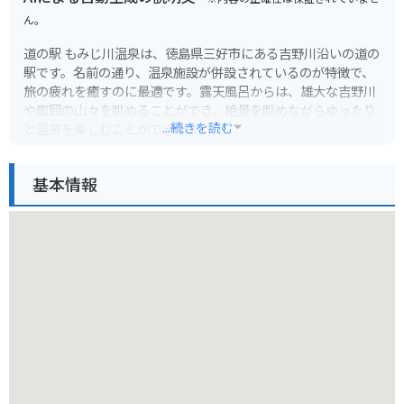
ん。
道の駅 もみじ川温泉は、徳島県三好市にある吉野川沿いの道の
駅です。名前の通り、温泉施設が併設されているのが特徴で、
旅の疲れを癒すのに最適です。露天風呂からは、雄大な吉野川
や周囲の山々を眺めることができ、絶景を眺めながらゆったり
...続きを読む
と温泉を楽しむことができます。
地元の特産品を販売する物産コーナーも充実しており、お土産
基本情報
探しにもおすすめです。特に、徳島県産の新鮮な野菜や果物は
人気があります。また、レストランでは、地元の食材をふんだ
んに使った料理を楽しむことができます。
バイクで訪れる場合、道の駅には広い駐車場が完備されている
ので安心です。周辺には、吉野川沿いを走る快適なワインディ
ングロードが続くため、ツーリングの拠点としても最適です。
道の駅でもらえる観光マップを参考に、周辺の観光スポットも
巡ってみましょう。