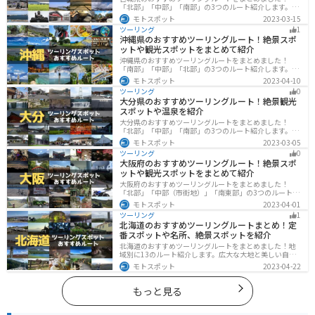
「北部」「中部」「南部」の3つのルート紹介します。キ
ツネ村や広大な山や滝、湖などを歴史や自然を満喫する
モトスポット
2023-03-15
ツーリングができます。バイクで宮城県にツーリングに
ツーリング
1
行く際は参考にしてください。
沖縄県のおすすめツーリングルート！絶景スポ
ットや観光スポットをまとめて紹介
沖縄県のおすすめツーリングルートをまとめました！
「南部」「中部」「北部」の3つのルート紹介します。美
しいビーチや歴史と文化に溢れたスポットが多数あり、
モトスポット
2023-04-10
様々な楽しみ方ができます。バイクで沖縄県にツーリン
ツーリング
0
グに行く際は参考にしてください。
大分県のおすすめツーリングルート！絶景観光
スポットや温泉を紹介
大分県のおすすめツーリングルートをまとめました！
「北部」「中部」「南部」の3つのルート紹介します。阿
蘇の雄大な自然を満喫できるスポットや温泉を満喫する
モトスポット
2023-03-05
ツーリングができます。バイクで大分県にツーリングに
ツーリング
0
行く際は参考にしてください。
大阪府のおすすめツーリングルート！絶景スポ
ットや観光スポットをまとめて紹介
大阪府のおすすめツーリングルートをまとめました！
「北部」「中部（市街地）」「南東部」の3つのルート紹
介します。歴史と近代が融合した魅力的なエリアで様々
モトスポット
2023-04-01
な楽しみ方ができます。バイクで大阪府にツーリングに
ツーリング
1
行く際は参考にしてください。
北海道のおすすめツーリングルートまとめ！定
番スポットや名所、絶景スポットを紹介
北海道のおすすめツーリングルートをまとめました！地
域別に13のルート紹介します。広大な大地と美しい自然
が広がり、四季折々の魅力を楽しめる観光スポットが数
モトスポット
2023-04-22
多くあります。バイクで北海道にツーリングに行く際は
参考にしてください。
もっと見る