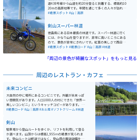
道438号線から山道を約20分登ると到着する、標高約10
20mの高原地帯です。年間を通じて多くの人々が訪れ
る、豊かな自然と絶景を満喫できるスポットです。 大川
#絶景スポット
#山｜高原
原高原は面積120haで、緩やかなスロープが特徴的で、
山々や阿讃山脈、紀伊水道を見渡すことができます。ま
剣山スーパー林道
た、村営の放牧場や生活環境保全林、約5haのアワミツ
バツツジの群生地があります。 高原はアジサイの名所と
徳島県にある日本最長の林道です。スーパー林道に行く
しても知られ、頂上には約3万本のアジサイが植えられ
には、かなり山を登りますが、非常に高いところにある
ており、7月上旬には高原を青く染めます。また、昭和3
ので、景色が非常にきれいです。紅葉の美しさで西日本
0年代に開かれた村営の大川原牧場では、現在7頭の黒和
一と言われる高の瀬峡があります。また、長いダートコ
#絶景スポット
#絶景ロード
#山｜高原
#林道
牛がいます。 大川原ウインドファームによる風力発電用
ースを目当てに全国からオフロードバイクが集まってき
の風車が15基設置されています。大川原高原一帯は希少
ます。
「周辺の景色が綺麗なスポット」をもっと見る
な植物が数多く残る森林地帯を有しており、自然溢れる
観光スポットとなっています。
周辺のレストラン・カフェ
未来コンビニ
大自然の中に場所にあるコンビニです。外観が未来っぽ
い雰囲気があります。人口1000人の村にできた「世界一
美しいコンビニ」というキャッチコピーがあります。 売
っているものは、日用品やお土産、地域名産品などがあ
#絶景ロード
#山｜高原
#お土産
#ソフトクリーム
#林道
ります。 店内外に、イートインスペースがあり、ゆった
りのんびり大自然を満喫しながら休憩できるスポットで
剣山
もあります。 徳島市内から2時間半ほどで少し遠い道の
りではありますが、自然の中のツーリングを楽しみなが
駐車場から登山ルートを歩くか、リフトを利用して登る
ら向かうことができます。
か選べます。山頂からは標高1,955ｍの絶景が見られま
す。登山ルートは軽装ではなく、登山用の服装装備をし