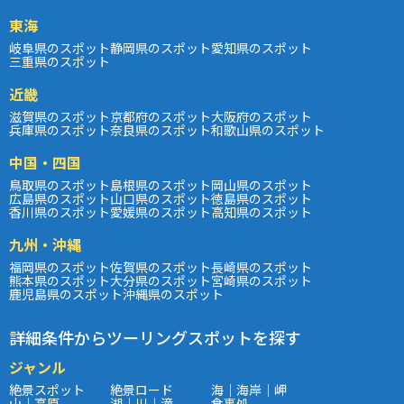
東海
岐阜県のスポット
静岡県のスポット
愛知県のスポット
三重県のスポット
近畿
滋賀県のスポット
京都府のスポット
大阪府のスポット
兵庫県のスポット
奈良県のスポット
和歌山県のスポット
中国・四国
鳥取県のスポット
島根県のスポット
岡山県のスポット
広島県のスポット
山口県のスポット
徳島県のスポット
香川県のスポット
愛媛県のスポット
高知県のスポット
九州・沖縄
福岡県のスポット
佐賀県のスポット
長崎県のスポット
熊本県のスポット
大分県のスポット
宮崎県のスポット
鹿児島県のスポット
沖縄県のスポット
詳細条件からツーリングスポットを探す
ジャンル
絶景スポット
絶景ロード
海｜海岸｜岬
山｜高原
湖｜川｜滝
食事処