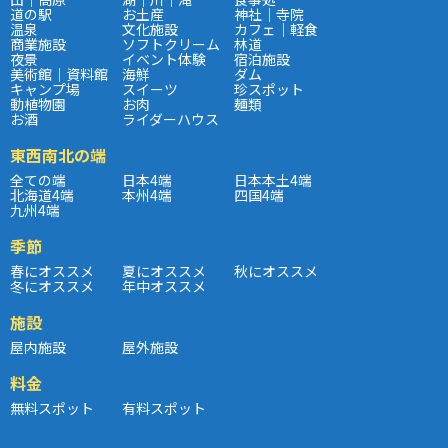
道の駅
お土産
神社｜寺院
温泉
文化施設
カフェ｜軽食
商業施設
ソフトクリーム
林道
夜景
イベント体験
宿泊施設
美術館｜資料館
海鮮
ダム
キャンプ場
スイーツ
珍スポット
動植物園
お肉
麺類
お酒
ライダーハウス
東西南北の端
全ての端
日本4端
日本本土4端
北海道4端
本州4端
四国4端
九州4端
季節
春にオススメ
夏にオススメ
秋にオススメ
冬にオススメ
年中オススメ
施設
屋内施設
屋外施設
料金
無料スポット
有料スポット