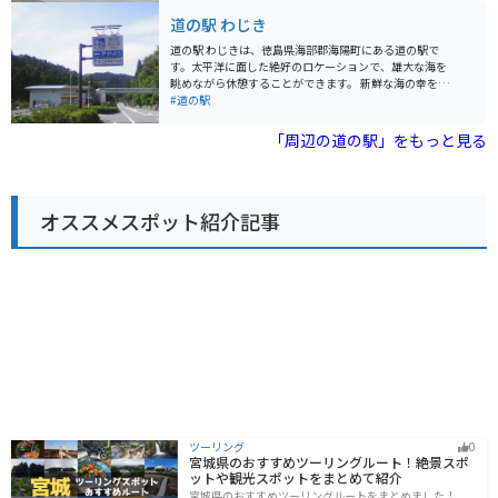
だちなどが挙げられます。道の駅で購入できるほか、周
る薬王寺など、観光スポットも充実しています。 名物
道の駅 わじき
辺の飲食店でも味わうことができます。
は、地元産の新鮮な魚介類を使った料理や、徳島県産の
柑橘類を使ったスイーツなどです。バイクで訪れる場
道の駅 わじきは、徳島県海部郡海陽町にある道の駅で
合、道の駅には広い駐車場が完備されているので安心で
す。太平洋に面した絶好のロケーションで、雄大な海を
す。海岸線沿いの道路は、景色が良く、ツーリングにも
眺めながら休憩することができます。 新鮮な海の幸を使
最適です。日中は日差しが強いので、日焼け対策は万全
った料理が自慢のレストランや、地元の特産品を販売す
#道の駅
に。 また、周辺にはキャンプ場もあるので、アウトドア
るショップなどがあります。特に、地元産のわかめを使
好きにもおすすめです。
った「わかめうどん」や「わかめソフトクリーム」はお
「周辺の道の駅」をもっと見る
すすめです。 バイクで訪れる場合、道の駅 わじきは広い
駐車場があるので安心して駐車できます。また、太平洋
を眺めながら走る海岸線は、ツーリングにも最適です。
周辺には、海水浴場やキャンプ場など、自然を満喫でき
オススメスポット紹介記事
るスポットも点在しています。道の駅 わじきを拠点に、
徳島県の自然を満喫するのも良いでしょう。
ツーリング
0
宮城県のおすすめツーリングルート！絶景スポ
ットや観光スポットをまとめて紹介
宮城県のおすすめツーリングルートをまとめました！