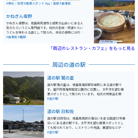
て上っている方がほとんどです。
#神社｜寺院
#絶景スポット
#山｜高原
#食事処
かねぎん坂野
かねぎん坂野は、徳島県阿波市土成町の山あいにある人
気のたらいうどん専門店です。地元の名物・阿波たらい
うどんを味わえる店として知られ、休日の昼時には行列
ができることも多いほどの人気。木製の大きなたらいに
#食事処
#麺類
盛られたうどんはコシが強く、素朴ながら深みのある味
わいが魅力です。量が多めなので、少食の方はシェアが
「周辺のレストラン・カフェ」をもっと見る
おすすめ。 うどんのほかにも釜飯やおにぎり、からあげ
などのサイドメニューも充実しています。山の中にある
ため、春の桜や秋の紅葉を眺めながら食事を楽しめるの
周辺の道の駅
も魅力。バイクで訪れる場合は、県道沿いのワインディ
ングを抜ける快適なツーリングコースで、自然の景色を
満喫しながら立ち寄るのに最適なグルメスポットです。
道の駅 鷲の里
道の駅 鷲の里は、徳島県海部郡牟岐町にある道の駅で
す。室戸阿南海岸国定公園内に位置し、太平洋を望む絶
景スポットとして知られています。 地元の特産品を販売
するショップでは、新鮮な魚介類や農産物を購入できま
#道の駅
す。レストランでは、とれたての食材を使った海鮮丼や
地元料理が楽しめます。また、展望台からは雄大な太平
道の駅 日和佐
洋を一望でき、特に夕暮れ時は息をのむような美しさで
す。 バイクで訪れる場合、道の駅には広い駐車場が完備
道の駅 日和佐は、徳島県南部の海沿いを走る国道55号線
されているので安心です。海岸沿いを走るルートは景色
沿いにある道の駅です。太平洋を望む絶景スポットとし
も良く、ツーリングにも最適です。周辺には、海水浴場
ても知られており、レストランや売店、展望台などが併
やキャンプ場など、自然を満喫できるスポットも点在し
設されています。 周辺には、うみがめが産卵に訪れるこ
#道の駅
ています。 名産品としては、鳴門わかめ、阿波尾鶏、す
とで有名な大浜海岸や、四国八十八箇所霊場の札所であ