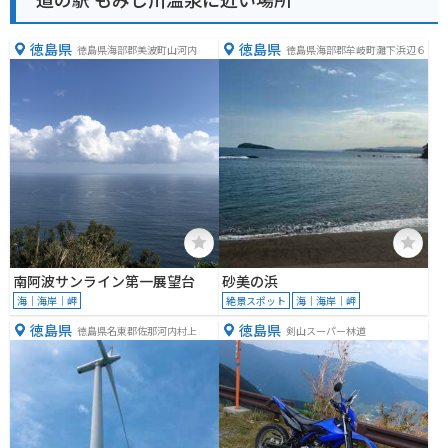
徳島県
徳島県
徳島県海部郡美波町山河内
徳島県海部郡牟岐町灘下浜辺６
南阿波サンライン第一展望台
砂美の浜
海｜海岸｜岬
絶景スポット
海｜海岸｜岬
徳島県
徳島県
徳島県名東郡佐那河内村上
剣山スーパー林道