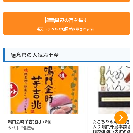
周辺の宿を探す
楽天トラベルで地図が表示されます。
徳島県の人気お土産
鳴門金時芋吉兆(小) 8個
たこちりめん素焼きせん
入り 鳴門千鳥本舗 
うづ志ほ名産店
個包装 瀬戸内海の海