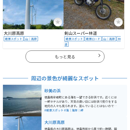
大川原高原
剣山スーパー林道
絶景スポット
山｜高原
絶景スポット
絶景ロード
山｜高原
林
道
もっと見る
周辺の景色が綺麗なスポット
砂美の浜
徳島県牟岐町にある海を一望できる砂浜です。近くには
一軒ホテルがあり、天気の良い日には砂浜で釣りをする
地元の人々も見られます。混んでいることはないので、
付近に用があった時にはバイクや車でふらっと訪れるこ
#絶景スポット
#海｜海岸｜岬
とができ、広い海を眺め、開放感を味わうことができま
す。
大川原高原
徳島県の大川原高原は、徳島市街から車で約一時間、国