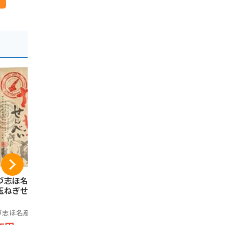
づ志ほ名産店 淡路
うづ志ほ名産店 牛乳
中四国限定
玉ねぎせんべい 90
キャラメルナッツク
産 エリー
ッキー 10枚入
モン 32本（
袋）
づ志ほ名産店
うづ志ほ名産店
ブルボン