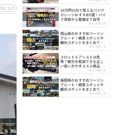
イルド
お気に入り
10万円以内で買えるバイク
ガレージおすすめ9選！バイ
ク保管から整備まで自宅で
楽々
モトスポット
岡山県のおすすめツーリン
グルート！絶景スポットや
観光スポットをまとめて紹
介
モトスポット
スロットルアシストは危
険？疲労を軽減できる正し
い使い方やオススメ商品を
紹介
モトスポット
福岡県のおすすめツーリン
グルート！絶景スポットや
観光スポットをまとめて紹
介
モトスポット