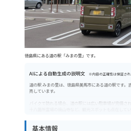
徳島県にある道の駅「みまの里」です。
AIによる自動生成の説明文
※内容の正確性は保証され
道の駅 みまの里は、徳島県美馬市にある道の駅です。
売しています。
バイクで訪れる場合、道の駅には広い駐車場が完備さ
十八箇所霊場の焼山寺など、観光スポットも点在して
美馬市は、藍染めが盛んな地域として知られており、
基本情報
ど、地元の食材を使った料理も楽しむことができます。