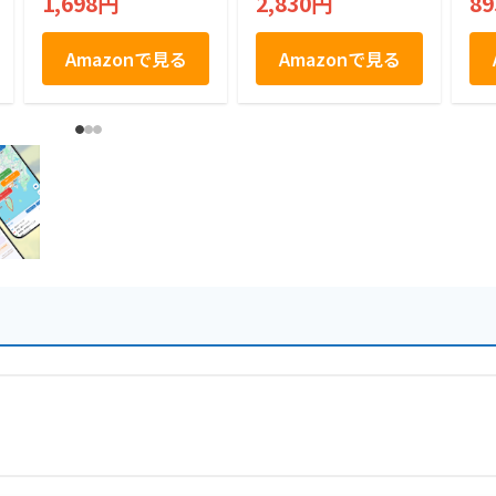
1,698円
2,830円
8
門金時ミルク乳菓
Amazonで見る
Amazonで見る