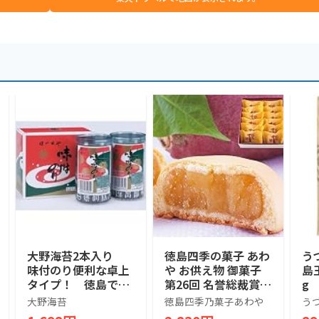
大野海苔2本入り
徳島四季の菓子 あわ
う
味付のり便利な卓上
や お供え物 御菓子
島
タイプ！ 徳島で名
第26回 名誉総裁賞受
g
産品！
賞 阿波十三里 和菓
大野海苔
徳島四季乃菓子あわや
う
子 お供え ギフト 鳴