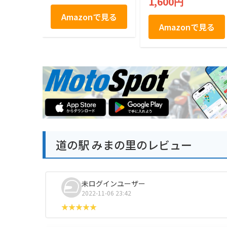
1,600円
柚子胡椒風味
Amazonで見る
Amazonで見る
道の駅 みまの里のレビュー
未ログインユーザー
2022-11-06 23:42