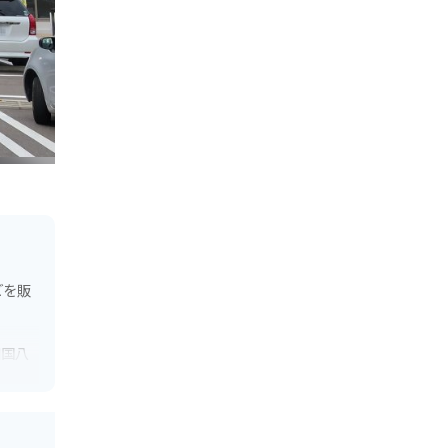
どを販
四国八
だちな