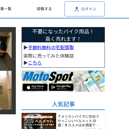
記事一覧
投稿する
ログイン
不要になったバイク用品！
高く売れます！
▶︎
手数料無料の宅配買取
実際に売ってみた体験談
▶︎
こちら
人気記事
アメリカンバイクに似合う
かっこいいヘルメット20
選！オススメはお洒落でワ
モトスポット