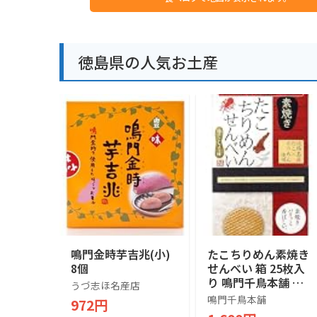
徳島県の人気お土産
鳴門金時芋吉兆(小)
たこちりめん素焼き
8個
せんべい 箱 25枚入
り 鳴門千鳥本舗 淡
うづ志ほ名産店
路島産たこ使用 個包
鳴門千鳥本舗
972円
装 瀬戸内海の海の幸