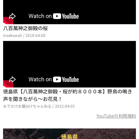
八百萬神之御殿の桜
maekawah / 2018-04-08
徳島県【八百萬神之御殿・桜が約８０００本】野鳥の鳴き
声を聞きながら～お花見！
おでかけお裾分けちゃんねる / 2022-04-05
YouTubeの利用規約
徳島県