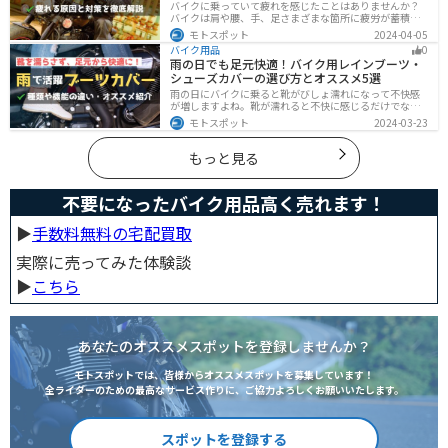
バイクに乗っていて疲れを感じたことはありませんか？
バイクは肩や腰、手、足さまざまな箇所に疲労が蓄積し
やすい乗り物です。できるなら楽に乗りたいですよね。
モトスポット
2024-04-05
原因を知り対策を重ねておけば今よりもっと快適に走行
バイク用品
0
することができます。
雨の日でも足元快適！バイク用レインブーツ・
シューズカバーの選び方とオススメ5選
雨の日にバイクに乗ると靴がびしょ濡れになって不快感
が増しますよね。靴が濡れると不快に感じるだけでなく
操作性にも影響が出るので事故の原因にもなります。ブ
モトスポット
2024-03-23
ーツカバーを使うことで靴を雨や汚れから防ぐことがで
きます。防風効果もあるので寒さ対策にもなります。
もっと見る
不要になったバイク用品高く売れます！
▶︎
手数料無料の宅配買取
実際に売ってみた体験談
▶︎
こちら
あなたのオススメスポットを登録しませんか？
モトスポットでは、皆様からオススメスポットを募集しています！
全ライダーのための最高なサービス作りに、ご協力よろしくお願いいたします。
スポットを登録する