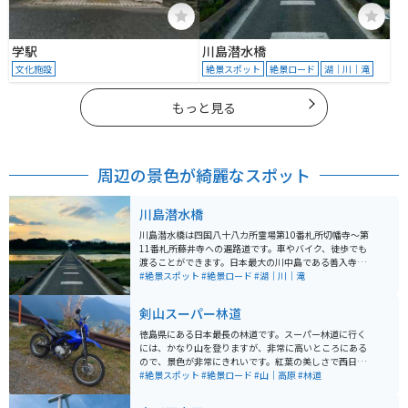
学駅
川島潜水橋
文化施設
絶景スポット
絶景ロード
湖｜川｜滝
もっと見る
周辺の景色が綺麗なスポット
川島潜水橋
川島潜水橋は四国八十八カ所霊場第10番札所切幡寺～第
11番札所藤井寺への遍路道です。車やバイク、徒歩でも
渡ることができます。日本最大の川中島である善入寺島
と川島町を結んでいます。 台風や大雨の日は川が増水し
#絶景スポット
#絶景ロード
#湖｜川｜滝
橋が沈んでしまうこともあるため、そのような日は通行
止めになります。車一台分しか通れないので対向車が見
剣山スーパー林道
えたら通り過ぎるのを待ちましょう。天気のいい日は川
が広く周りに遮るものが無いので良い景色がみられま
徳島県にある日本最長の林道です。スーパー林道に行く
す。とても綺麗な絶景ポイントです。
には、かなり山を登りますが、非常に高いところにある
ので、景色が非常にきれいです。紅葉の美しさで西日本
一と言われる高の瀬峡があります。また、長いダートコ
#絶景スポット
#絶景ロード
#山｜高原
#林道
ースを目当てに全国からオフロードバイクが集まってき
ます。