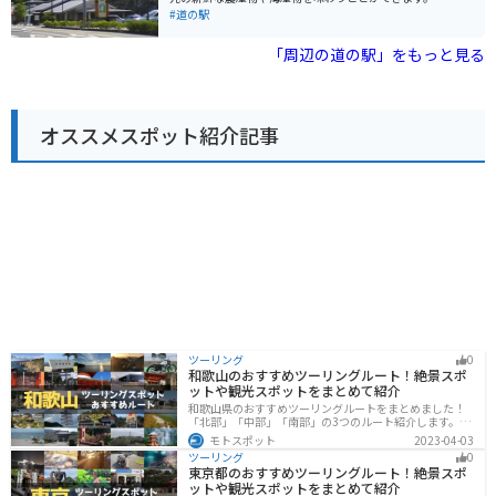
訪れる場合、道の駅には広々とした駐車場が完備されて
物は、なんといっても香川県産のブランド豚「オリーブ
#道の駅
いるので安心です。周辺には、風光明媚な海岸線を走る
豚」です。道の駅 ながおでは、オリーブ豚を使ったメニ
ルートも多いため、ツーリングの休憩スポットとしても
ューが豊富で、中でも「オリーブ豚丼」は人気の一品で
「周辺の道の駅」をもっと見る
最適です。
す。ジューシーなオリーブ豚と、甘辛いタレがご飯によ
く合います。また、瀬戸内海でとれた新鮮な魚介類を使
った海鮮丼もおすすめです。 バイクで訪れる場合、道の
駅 ながおは広い駐車場が完備されているので安心です。
オススメスポット紹介記事
瀬戸内海沿いの道をツーリングする際には、ぜひ立ち寄
ってみてください。道の駅 ながおからは、瀬戸大橋記念
公園や、塩飽諸島へのフェリー乗り場も近いので、観光
の拠点としても便利です。
ツーリング
0
和歌山のおすすめツーリングルート！絶景スポ
ットや観光スポットをまとめて紹介
和歌山県のおすすめツーリングルートをまとめました！
「北部」「中部」「南部」の3つのルート紹介します。海
と山に囲まれた自然豊かなエリアが広がり、様々な楽し
モトスポット
2023-04-03
み方ができます。バイクで和歌山県にツーリングに行く
ツーリング
0
際は参考にしてください。
東京都のおすすめツーリングルート！絶景スポ
ットや観光スポットをまとめて紹介