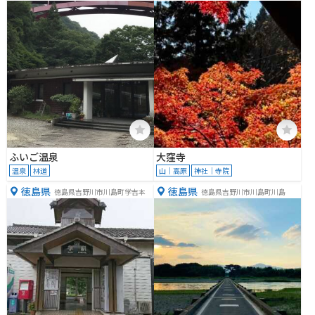
−１
ふいご温泉
大窪寺
温泉
林道
山｜高原
神社｜寺院
徳島県
徳島県
徳島県吉野川市川島町学吉本
徳島県吉野川市川島町川島