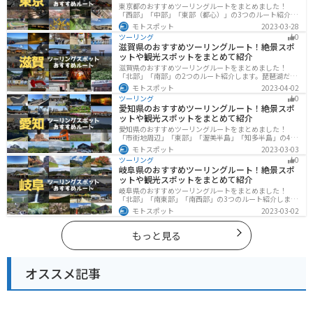
東京都のおすすめツーリングルートをまとめました！
「西部」「中部」「東部（都心）」の3つのルート紹介し
ます。西に行けば奥多摩の自然、東に行けば都心スポッ
モトスポット
2023-03-28
トと、自然も街も楽しめるスポットが多数あります。バ
ツーリング
0
イクで東京都にツーリングに行く際は参考にしてくださ
滋賀県のおすすめツーリングルート！絶景スポ
い。
ットや観光スポットをまとめて紹介
滋賀県のおすすめツーリングルートをまとめました！
「北部」「南部」の2つのルート紹介します。琵琶湖だけ
でなく、比叡山ドライブウェイなどの山を楽しめるスポ
モトスポット
2023-04-02
ットも多数あります。バイクで滋賀県にツーリングに行
ツーリング
0
く際は参考にしてください。
愛知県のおすすめツーリングルート！絶景スポ
ットや観光スポットをまとめて紹介
愛知県のおすすめツーリングルートをまとめました！
「市街地周辺」「東部」「渥美半島」「知多半島」の4つ
のルート紹介します。名古屋周辺の栄えたスポットから
モトスポット
2023-03-03
山、海、美術館なども多数あり、自然・歴史・文化を満
ツーリング
0
喫するツーリングができます。バイクで愛知県にツーリ
岐阜県のおすすめツーリングルート！絶景スポ
ングに行く際は参考にしてください。
ットや観光スポットをまとめて紹介
岐阜県のおすすめツーリングルートをまとめました！
「北部」「南東部」「南西部」の3つのルート紹介しま
す。自然豊かな山が充実しており、山を生かした施設や
モトスポット
2023-03-02
グルメ、絶景スポットなど、自然を満喫するツーリング
ができます。バイクで岐阜県にツーリングに行く際は参
考にしてください。
もっと見る
オススメ記事