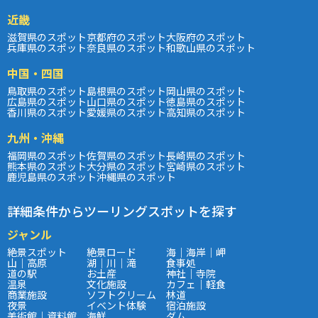
近畿
滋賀県のスポット
京都府のスポット
大阪府のスポット
兵庫県のスポット
奈良県のスポット
和歌山県のスポット
中国・四国
鳥取県のスポット
島根県のスポット
岡山県のスポット
広島県のスポット
山口県のスポット
徳島県のスポット
香川県のスポット
愛媛県のスポット
高知県のスポット
九州・沖縄
福岡県のスポット
佐賀県のスポット
長崎県のスポット
熊本県のスポット
大分県のスポット
宮崎県のスポット
鹿児島県のスポット
沖縄県のスポット
詳細条件からツーリングスポットを探す
ジャンル
絶景スポット
絶景ロード
海｜海岸｜岬
山｜高原
湖｜川｜滝
食事処
道の駅
お土産
神社｜寺院
温泉
文化施設
カフェ｜軽食
商業施設
ソフトクリーム
林道
夜景
イベント体験
宿泊施設
美術館｜資料館
海鮮
ダム