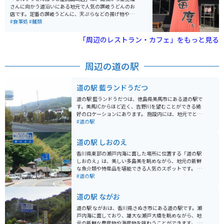
ため、春の桜や秋の紅葉を眺めながら食事を楽しめるの
さんに向かう道沿いにある地元で人気の讃岐うどんのお
も魅力。バイクで訪れる場合は、県道沿いのワインディ
店です。定番の讃岐うどんに、天ぷらなどの揚げ物やお
ングを抜ける快適なツーリングコースで、自然の景色を
でんなどのサイドメニューも充実しています。 お値段も
#食事処
#麺類
満喫しながら立ち寄るのに最適なグルメスポットです。
某有名チェーン店よりリーズナブルで、うどんに厚揚げ
をトッピング、天ぷら類3品で600円ほとで食べられま
「周辺のレストラン・カフェ」をもっと見る
す。味も抜群です。
周辺の道の駅
道の駅 藍ランドうだつ
道の駅 藍ランドうだつは、徳島県美馬市にある道の駅で
す。美馬ICからほど近く、吉野川を望むことができる絶
好のロケーションにあります。 施設内には、地元でとれ
た新鮮な野菜や果物を販売する農産物直売所や、藍染め
#道の駅
体験ができる工房、レストランなどがあります。 特に、
レストランでは、地元産の食材を使ったうどんやそば、
道の駅 しおのえ
カレーなどが人気です。 バイクで訪れる場合、道の駅に
は広い駐車場が完備されているので安心です。 また、道
香川県東部の瀬戸内海に面した場所に位置する「道の駅
の駅周辺には、うだつの町並みとして知られる、江戸時
しおのえ」は、美しい多島美を眺めながら、地元の新鮮
代から明治時代にかけて建てられた商家が軒を連ねる歴
な魚介類や特産品を堪能できる人気のスポットです。 瀬
史的な街並みが残っています。 藍染め体験や、歴史散策
戸内海を望む絶景ロケーションにあるため、道の駅内の
#道の駅
など、観光の拠点としても最適な道の駅です。
レストランやカフェでは、美しい景色とともに食事を楽
しむことができます。新鮮な海の幸を使った海鮮丼や、
道の駅 ながお
地元産の野菜を使った料理などが人気です。 また、「し
おのえ」という名前の通り、塩作りが盛んな地域であ
道の駅 ながおは、香川県さぬき市にある道の駅です。瀬
り、道の駅では地元産の塩や、塩を使った様々な加工品
戸内海に面しており、雄大な瀬戸大橋を眺めながら、地
が販売されています。お土産にぴったりです。 バイクで
元の新鮮な農産物や海産物を味わうことができます。 名