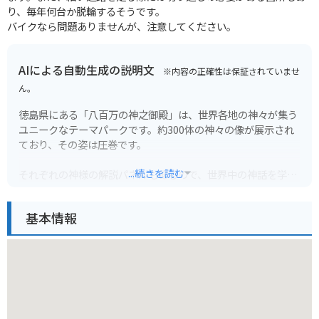
り、毎年何台か脱輪するそうです。
バイクなら問題ありませんが、注意してください。
AIによる自動生成の説明文
※内容の正確性は保証されていませ
ん。
徳島県にある「八百万の神之御殿」は、世界各地の神々が集う
ユニークなテーマパークです。約300体の神々の像が展示され
ており、その姿は圧巻です。
...続きを読む
それぞれの神様の解説パネルもあるので、世界中の神話を学ぶ
こともできます。周辺には、道の駅や飲食店もあるので、観光
の休憩場所としてもおすすめです。
基本情報
バイクで行く場合は、山道になるため、運転には注意が必要で
す。駐車場は広く、バイクも停めやすいです。