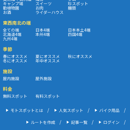
キャンプ場
スイーツ
珍スポット
動植物園
お肉
麺類
お酒
ライダーハウス
東西南北の端
全ての端
日本4端
日本本土4端
北海道4端
本州4端
四国4端
九州4端
季節
春にオススメ
夏にオススメ
秋にオススメ
冬にオススメ
年中オススメ
施設
屋内施設
屋外施設
料金
無料スポット
有料スポット
モトスポットとは
人気スポット
バイク用品
ルートを作成
記事一覧
ログイン