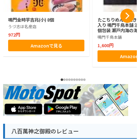
鳴門金時芋吉兆(小) 8個
たこちりめん素焼きせん
入り 鳴門千鳥本舗 
うづ志ほ名産店
個包装 瀬戸内海の海
972円
鳴門千鳥本舗
1,600円
Amazonで見る
Amazo
八百萬神之御殿のレビュー