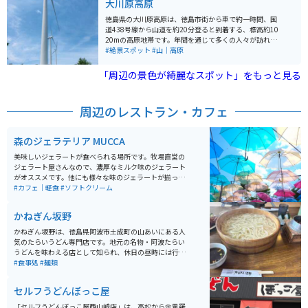
大川原高原
徳島県の大川原高原は、徳島市街から車で約一時間、国
道438号線から山道を約20分登ると到着する、標高約10
20mの高原地帯です。年間を通じて多くの人々が訪れ
る、豊かな自然と絶景を満喫できるスポットです。 大川
#絶景スポット
#山｜高原
原高原は面積120haで、緩やかなスロープが特徴的で、
山々や阿讃山脈、紀伊水道を見渡すことができます。ま
「周辺の景色が綺麗なスポット」をもっと見る
た、村営の放牧場や生活環境保全林、約5haのアワミツ
バツツジの群生地があります。 高原はアジサイの名所と
しても知られ、頂上には約3万本のアジサイが植えられ
周辺のレストラン・カフェ
ており、7月上旬には高原を青く染めます。また、昭和3
0年代に開かれた村営の大川原牧場では、現在7頭の黒和
牛がいます。 大川原ウインドファームによる風力発電用
森のジェラテリア MUCCA
の風車が15基設置されています。大川原高原一帯は希少
な植物が数多く残る森林地帯を有しており、自然溢れる
美味しいジェラートが食べられる場所です。牧場直営の
観光スポットとなっています。
ジェラート屋さんなので、濃厚なミルク味のジェラート
がオススメです。他にも様々な味のジェラートが揃って
います。カラフルな傘が飾られており、オシャレな空間
#カフェ｜軽食
#ソフトクリーム
になっています。
かねぎん坂野
かねぎん坂野は、徳島県阿波市土成町の山あいにある人
気のたらいうどん専門店です。地元の名物・阿波たらい
うどんを味わえる店として知られ、休日の昼時には行列
ができることも多いほどの人気。木製の大きなたらいに
#食事処
#麺類
盛られたうどんはコシが強く、素朴ながら深みのある味
わいが魅力です。量が多めなので、少食の方はシェアが
セルフうどんぼっこ屋
おすすめ。 うどんのほかにも釜飯やおにぎり、からあげ
などのサイドメニューも充実しています。山の中にある
「セルフうどんぼっこ屋西山崎店」は、高松から金毘羅