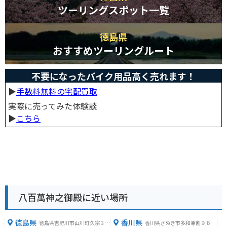
ツーリングスポット一覧
徳島県
おすすめツーリングルート
不要になったバイク用品高く売れます！
▶︎
手数料無料の宅配買取
実際に売ってみた体験談
▶︎
こちら
八百萬神之御殿に近い場所
徳島県
香川県
徳島県吉野川市山川町久宗３１
香川県さぬき市多和兼割９６