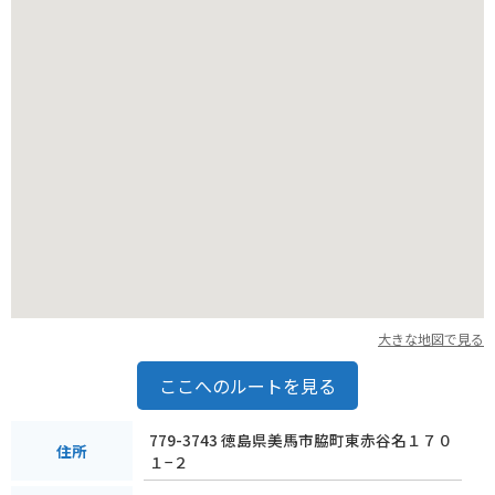
大きな地図で見る
ここへのルートを見る
779-3743 徳島県美馬市脇町東赤谷名１７０
住所
１−２