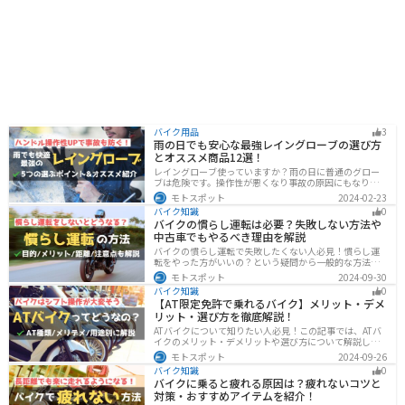
バイク用品
3
雨の日でも安心な最強レイングローブの選び方
とオススメ商品12選！
レイングローブ使っていますか？雨の日に普通のグロー
ブは危険です。操作性が悪くなり事故の原因にもなりま
す。安全と快適に運転するためにもしっかりとしたレイ
モトスポット
2024-02-23
ングローブを準備しておきましょう。この記事ではレイ
バイク知識
0
ングローブの選び方とオススメを紹介します。
バイクの慣らし運転は必要？失敗しない方法や
中古車でもやるべき理由を解説
バイクの慣らし運転で失敗したくない人必見！慣らし運
転をやった方がいいの？という疑問から一般的な方法、
メーカ推奨の方法まで具体的に解説します。注意点や中
モトスポット
2024-09-30
古車でもやった方がいいのか慣らし運転後にやるべきこ
バイク知識
0
ともまとめたので、これからバイクを買おうとしている
【AT限定免許で乗れるバイク】メリット・デメ
人は参考にしてください。
リット・選び方を徹底解説！
ATバイクについて知りたい人必見！この記事では、ATバ
イクのメリット・デメリットや選び方について解説しま
す。 実はAT限定免許で乗れるバイクの種類は多数ありま
モトスポット
2024-09-26
す。記事を参考に、自分に合ったATバイクを選びましょ
バイク知識
0
う。
バイクに乗ると疲れる原因は？疲れないコツと
対策・おすすめアイテムを紹介！