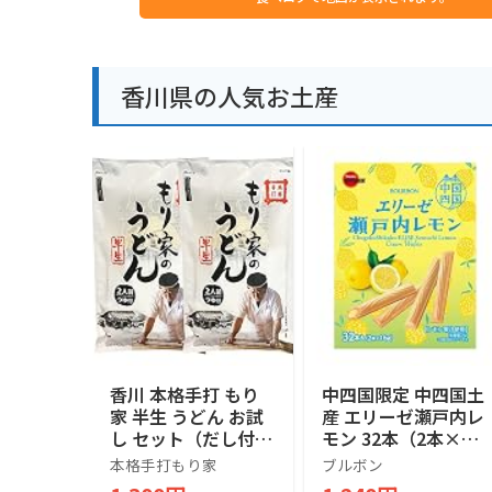
香川県の人気お土産
香川 本格手打 もり
中四国限定 中四国土
家 半生 うどん お試
産 エリーゼ瀬戸内レ
し セット（だし付
モン 32本（2本×16
き） 【年間15万人が
袋）
本格手打もり家
ブルボン
訪れる香川屈指の人