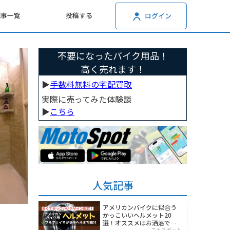
記事一覧
投稿する
ログイン
不要になったバイク用品！
高く売れます！
▶︎
手数料無料の宅配買取
実際に売ってみた体験談
▶︎
こちら
人気記事
アメリカンバイクに似合う
かっこいいヘルメット20
選！オススメはお洒落でワ
モトスポット