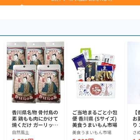
香川県名物 骨付鳥の
ご当地まるごと小包
【
素 鶏もも肉にかけて
便 香川県 (Sサイズ)
お
焼くだけ ガーリック
美食うまいもん市場
り 
×スパイスの本格お
プ)
自然風土
美食うまいもん市場
さ
つまみ（5個入） ガ