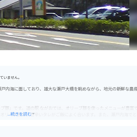
ていません。
瀬戸内海に面しており、雄大な瀬戸大橋を眺めながら、地元の新鮮な農
ブ豚」です。道の駅 ながおでは、オリーブ豚を使ったメニューが豊富
...続きを読む
なオリーブ豚と、甘辛いタレがご飯によく合います。また、瀬戸内海でと
備されているので安心です。瀬戸内海沿いの道をツーリングする際には