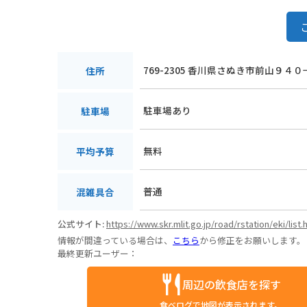
769-2305 香川県さぬき市前山９４０
住所
駐車場あり
駐車場
無料
平均予算
普通
混雑具合
公式サイト:
https://www.skr.mlit.go.jp/road/rstation/eki/list.
情報が間違っている場合は、
こちら
から修正をお願いします。
最終更新ユーザー：
周辺の飲食店を探す
食べログで地図が表示されます。