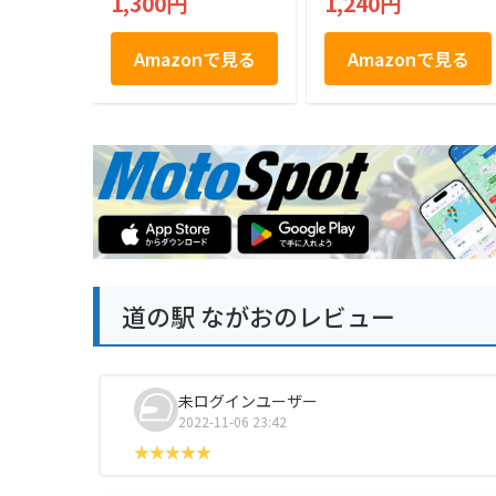
1,300円
1,240円
気店】 讃岐うどん
さぬきうどん 4人前
Amazonで見る
Amazonで見る
道の駅 ながおのレビュー
未ログインユーザー
2022-11-06 23:42