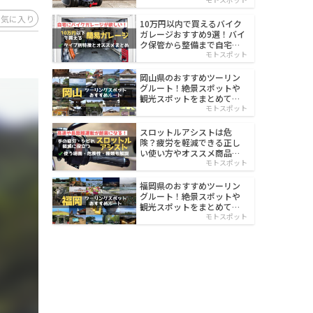
イルド
お気に入り
10万円以内で買えるバイク
ガレージおすすめ9選！バイ
ク保管から整備まで自宅で
楽々
モトスポット
岡山県のおすすめツーリン
グルート！絶景スポットや
観光スポットをまとめて紹
介
モトスポット
スロットルアシストは危
険？疲労を軽減できる正し
い使い方やオススメ商品を
紹介
モトスポット
福岡県のおすすめツーリン
グルート！絶景スポットや
観光スポットをまとめて紹
介
モトスポット