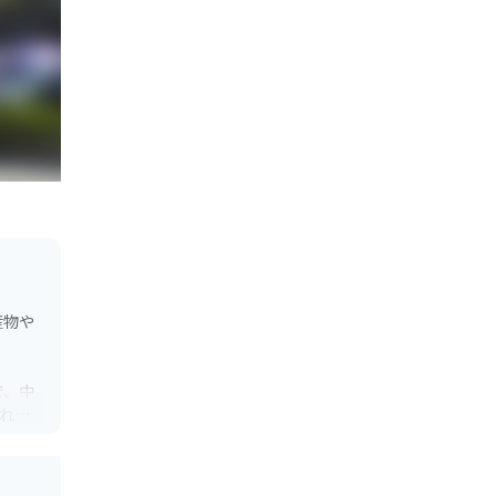
産物や
で、中
れた
、ぜひ