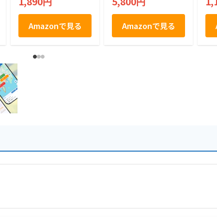
1,890円
5,800円
1,
ーリックパウダー ス
パイス チキン にん
にくパウダー 鳥もも
Amazonで見る
Amazonで見る
肉 骨付き３～4本分