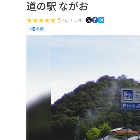
道の駅 ながお
5
（口コミ1件）
#道の駅