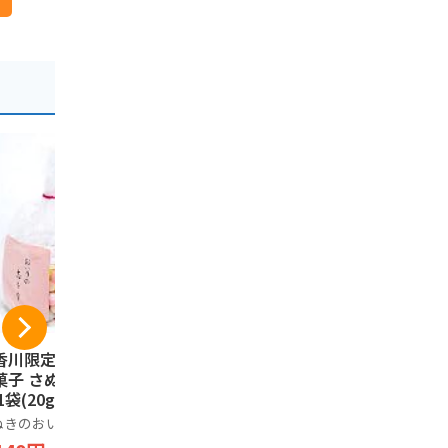
香川限定】幸せの
亀城庵 香川 讃岐う
コロンバン
菓子 さぬきのおい
どん 自宅用セット (1
パイセレク
1袋(20g×2カッ
20g×10袋) 太切麺
フト お菓子
半生 乾麺 (合成保存
わせ 個包装
ぬきのおいり
亀城庵
コロンバン
料不使用)
プチギフト