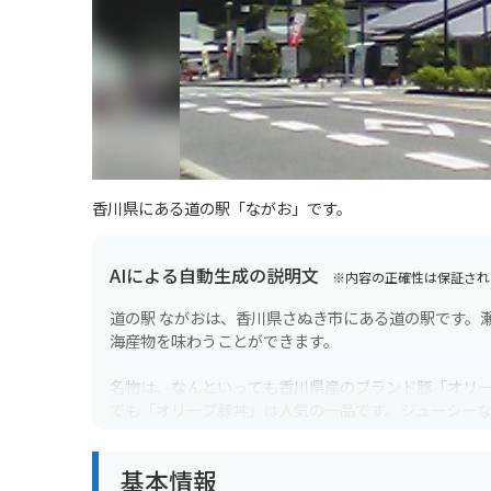
香川県にある道の駅「ながお」です。
AIによる自動生成の説明文
※内容の正確性は保証され
道の駅 ながおは、香川県さぬき市にある道の駅です。
海産物を味わうことができます。
名物は、なんといっても香川県産のブランド豚「オリー
でも「オリーブ豚丼」は人気の一品です。ジューシー
新鮮な魚介類を使った海鮮丼もおすすめです。
基本情報
バイクで訪れる場合、道の駅 ながおは広い駐車場が完