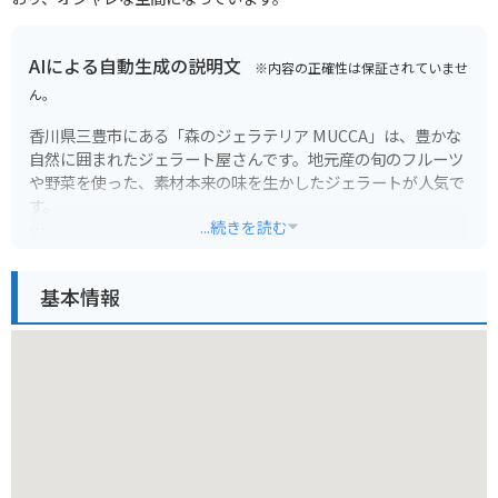
AIによる自動生成の説明文
※内容の正確性は保証されていませ
ん。
香川県三豊市にある「森のジェラテリア MUCCA」は、豊かな
自然に囲まれたジェラート屋さんです。地元産の旬のフルーツ
や野菜を使った、素材本来の味を生かしたジェラートが人気で
す。
...続きを読む
定番のミルクやチョコレートはもちろん、季節限定のフレーバ
ーも豊富なので、何度訪れても新しい発見があります。広々と
基本情報
した店内にはイートインスペースもあり、ゆっくりとジェラー
トを味わえます。
バイクで訪れる際は、店舗前に広々とした駐車場があるので安
心です。ジェラートを食べた後は、周辺の自然豊かな道をツー
リングするのもおすすめです。