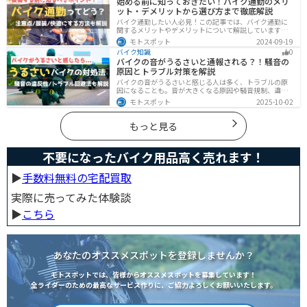
始める前に知っておきたい！バイク通勤のメリ
ット・デメリットから選び方まで徹底解説
バイク通勤したい人必見！この記事では、バイク通勤に
関するメリットやデメリットについて解説しています。
実は通勤時間を短縮できるメリットがありますが、会社
モトスポット
2024-09-19
によっては許可されない場合もあるので、事前に確認が
バイク知識
0
必要です。この記事を読めばバイク通勤の始め方がわか
バイクの音がうるさいと通報される？！騒音の
ります。
原因とトラブル対策を解説
バイクの音がうるさいと感じる人は多く、トラブルの原
因になることも。音が大きくなる原因や騒音規制、違反
になるケースを解説し、ライダーができるマナーや配慮
モトスポット
2025-10-02
の方法、さらには他人のバイクが迷惑なときの正しい対
処法まで紹介します。バイク好きも、周囲の騒音に悩む
人も必見の内容です。
もっと見る
不要になったバイク用品高く売れます！
▶︎
手数料無料の宅配買取
実際に売ってみた体験談
▶︎
こちら
あなたのオススメスポットを登録しませんか？
モトスポットでは、皆様からオススメスポットを募集しています！
全ライダーのための最高なサービス作りに、ご協力よろしくお願いいたします。