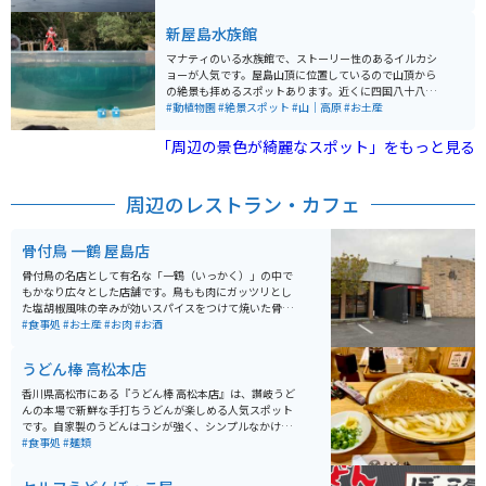
す。
新屋島水族館
マナティのいる水族館で、ストーリー性のあるイルカシ
ョーが人気です。屋島山頂に位置しているので山頂から
の絶景も拝めるスポットあります。近くに四国八十八ヶ
所の第84番札所である屋島寺もあり、駐車場からの道中
#動植物園
#絶景スポット
#山｜高原
#お土産
には土産物屋も並んでいます。
「周辺の景色が綺麗なスポット」をもっと見る
周辺のレストラン・カフェ
骨付鳥 一鶴 屋島店
骨付鳥の名店として有名な「一鶴（いっかく）」の中で
もかなり広々とした店舗です。鳥もも肉にガッツリとし
た塩胡椒風味の辛みが効いスパイスをつけて焼いた骨付
鳥は、ビールにピッタリの味付けです。もちろん単体で
#食事処
#お土産
#お肉
#お酒
も絶品なのでツーリング中はノンアルで楽しみましょ
う。
うどん棒 高松本店
香川県高松市にある『うどん棒 高松本店』は、讃岐うど
んの本場で新鮮な手打ちうどんが楽しめる人気スポット
です。自家製のうどんはコシが強く、シンプルなかけう
どんから具材たっぷりの天ぷらうどんまで豊富なメニュ
#食事処
#麺類
ーがそろっています。おすすめの「オリーブ豚讃岐つけ
麺」は、つけダシを釜湯で割ると２度美味しいです。