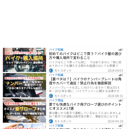
バイク知識
0
初めてのバイクはどこで買う？バイク屋の選び
方や購入場所で変わること
バイクはどこで買っても同じ…ではありません！特に初
めてのバイクを購入する際のお店選びはとても重要で
す。どんなお店で購入するのがベストなのか？失敗しな
モトスポット
2024-06-03
いお店選びのポイントをまとめます。
バイク知識
0
【裏ペタは？】バイクのナンバープレートは角
度やカバーで違反！禁止行為を徹底解説
ナンバープレートを正しく付けていますか？実は2016
年・2021年を境に、バイクナンバーに関する法律が大き
く変わっています！角度やカバー、ステーなど昔は大丈
モトスポット
2024-08-31
夫でも今は違法になるケースが発生します。正しく理解
バイク用品
0
して、今一度見直してみましょう。合法で使えるアイテ
夏でも快適なバイク用グローブ選びのポイント
ムも紹介します。
とオススメ17選
夏は暑いから素手で運転しているなんて人はいませんよ
ね？素手での運転は操作性が悪く、事故の元になりま
す。直射日光が当たり日焼けで余計に暑くなります。夏に
モトスポット
2024-04-26
は夏用グローブを使うことで、素手より涼しく快適にバ
バイク知識
0
イクに乗ることができるので是非使いましょう。