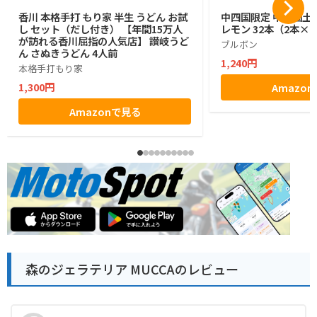
香川 本格手打 もり家 半生 うどん お試
中四国限定 中四国土
し セット（だし付き） 【年間15万人
レモン 32本（2本×1
が訪れる香川屈指の人気店】 讃岐うど
ブルボン
ん さぬきうどん 4人前
1,240円
本格手打もり家
1,300円
Amazo
Amazonで見る
森のジェラテリア MUCCAのレビュー