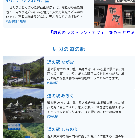
セルフうどんぼっこ屋
「セルフうどんぼっこ屋西山崎店」は、高松から金毘羅
さんに向かう道沿いにある地元で人気の讃岐うどんのお
店です。定番の讃岐うどんに、天ぷらなどの揚げ物やお
でんなどのサイドメニューも充実しています。 お値段も
#食事処
#麺類
某有名チェーン店よりリーズナブルで、うどんに厚揚げ
をトッピング、天ぷら類3品で600円ほとで食べられま
「周辺のレストラン・カフェ」をもっと見る
す。味も抜群です。
周辺の道の駅
道の駅 ながお
道の駅 ながおは、香川県さぬき市にある道の駅です。瀬
戸内海に面しており、雄大な瀬戸大橋を眺めながら、地
元の新鮮な農産物や海産物を味わうことができます。 名
物は、なんといっても香川県産のブランド豚「オリーブ
#道の駅
豚」です。道の駅 ながおでは、オリーブ豚を使ったメニ
ューが豊富で、中でも「オリーブ豚丼」は人気の一品で
道の駅 みろく
す。ジューシーなオリーブ豚と、甘辛いタレがご飯によ
く合います。また、瀬戸内海でとれた新鮮な魚介類を使
道の駅 みろくは、香川県さぬき市にある道の駅です。瀬
った海鮮丼もおすすめです。 バイクで訪れる場合、道の
戸内海に面しており、雄大な瀬戸大橋を望む絶景スポッ
駅 ながおは広い駐車場が完備されているので安心です。
トとして人気があります。 道の駅には、地元の新鮮な野
瀬戸内海沿いの道をツーリングする際には、ぜひ立ち寄
菜や果物を販売する農産物直売所や、さぬきうどんをは
#道の駅
ってみてください。道の駅 ながおからは、瀬戸大橋記念
じめとする香川県の名産品を販売するお土産屋などがあ
公園や、塩飽諸島へのフェリー乗り場も近いので、観光
ります。また、瀬戸内海の海の幸を堪能できるレストラ
道の駅 しおのえ
の拠点としても便利です。
ンもあり、ドライブやツーリングの休憩スポットとして
最適です。 バイクで訪れる場合、道の駅には広々とした
香川県東部の瀬戸内海に面した場所に位置する「道の駅