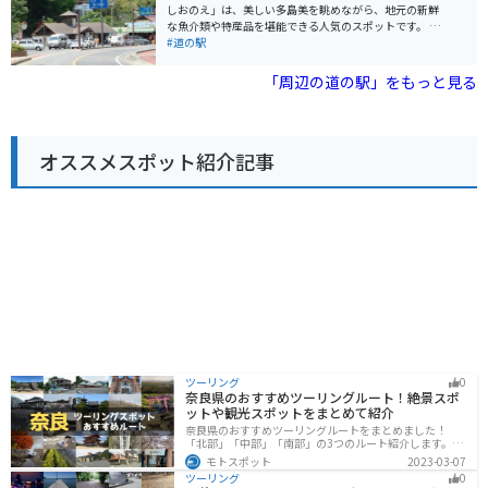
駐車場が完備されているので安心です。瀬戸内海沿いの
しおのえ」は、美しい多島美を眺めながら、地元の新鮮
道路は、景色が良く走りやすいので、ツーリングにもお
な魚介類や特産品を堪能できる人気のスポットです。 瀬
すすめです。 周辺には、四国八十八ヶ所霊場の第85番札
戸内海を望む絶景ロケーションにあるため、道の駅内の
#道の駅
所である八栗寺や、日本三大銅像の一つである大仏で有
レストランやカフェでは、美しい景色とともに食事を楽
名な屋島など、観光スポットも充実しています。道の駅
しむことができます。新鮮な海の幸を使った海鮮丼や、
「周辺の道の駅」をもっと見る
みろくを拠点に、香川県の観光を楽しむのはいかがでし
地元産の野菜を使った料理などが人気です。 また、「し
ょうか。
おのえ」という名前の通り、塩作りが盛んな地域であ
り、道の駅では地元産の塩や、塩を使った様々な加工品
が販売されています。お土産にぴったりです。 バイクで
オススメスポット紹介記事
訪れる場合、道の駅には広々とした駐車場が完備されて
いるので安心です。周辺には、風光明媚な海岸線を走る
ルートも多いため、ツーリングの休憩スポットとしても
最適です。
ツーリング
0
奈良県のおすすめツーリングルート！絶景スポ
ットや観光スポットをまとめて紹介
奈良県のおすすめツーリングルートをまとめました！
「北部」「中部」「南部」の3つのルート紹介します。歴
史のある神社寺院が多数あり、自然豊かや山々、グルメ
モトスポット
2023-03-07
を満喫するツーリングができます。バイクで奈良県にツ
ツーリング
0
ーリングに行く際は参考にしてください。