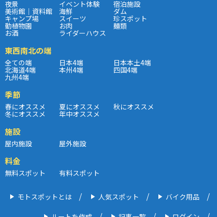
夜景
イベント体験
宿泊施設
美術館｜資料館
海鮮
ダム
キャンプ場
スイーツ
珍スポット
動植物園
お肉
麺類
お酒
ライダーハウス
東西南北の端
全ての端
日本4端
日本本土4端
北海道4端
本州4端
四国4端
九州4端
季節
春にオススメ
夏にオススメ
秋にオススメ
冬にオススメ
年中オススメ
施設
屋内施設
屋外施設
料金
無料スポット
有料スポット
モトスポットとは
人気スポット
バイク用品
ルートを作成
記事一覧
ログイン