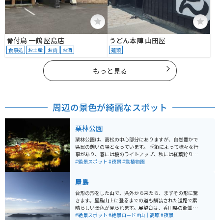
骨付鳥 一鶴 屋島店
うどん本陣 山田屋
食事処
お土産
お肉
お酒
麺類
もっと見る
周辺の景色が綺麗なスポット
栗林公園
栗林公園は、高松の中心部分にありますが、自然豊かで
県民の憩いの場となっています。 季節によって様々な行
事があり、春には桜のライトアップ、秋には紅葉狩りな
どができ、季節の移り変わりを楽しむことができます。
#絶景スポット
#夜景
#動植物園
屋島
台形の形をした山で、県外から来たら、まずその形に驚
きます。屋島山上に登るまでの道も舗装された道路で素
晴らしい景色が見られます。展望台は、香川県の街並み
や瀬戸大橋、瀬戸内の多島美が一望できるスポットで
#絶景スポット
#絶景ロード
#山｜高原
#夜景