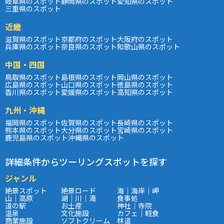
岐阜県のスポット
静岡県のスポット
愛知県のスポット
三重県のスポット
近畿
滋賀県のスポット
京都府のスポット
大阪府のスポット
兵庫県のスポット
奈良県のスポット
和歌山県のスポット
中国・四国
鳥取県のスポット
島根県のスポット
岡山県のスポット
広島県のスポット
山口県のスポット
徳島県のスポット
香川県のスポット
愛媛県のスポット
高知県のスポット
九州・沖縄
福岡県のスポット
佐賀県のスポット
長崎県のスポット
熊本県のスポット
大分県のスポット
宮崎県のスポット
鹿児島県のスポット
沖縄県のスポット
詳細条件からツーリングスポットを探す
ジャンル
絶景スポット
絶景ロード
海｜海岸｜岬
山｜高原
湖｜川｜滝
食事処
道の駅
お土産
神社｜寺院
温泉
文化施設
カフェ｜軽食
商業施設
ソフトクリーム
林道