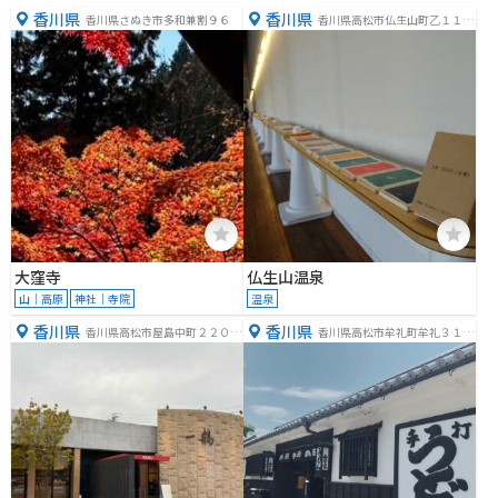
香川県
香川県
香川県さぬき市多和兼割９６
香川県高松市仏生山町乙１１４
−５
大窪寺
仏生山温泉
山｜高原
神社｜寺院
温泉
香川県
香川県
香川県高松市屋島中町２２０
香川県高松市牟礼町牟礼３１８
−１
６