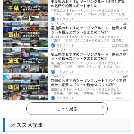
千葉県のおすすめツーリングルート3選！定番
の名所や絶景スポットまとめ
千葉県のおすすめツーリングルートをまとめました！
「北部」「南部（沿岸）」「南部（内陸）」の3つを地域
別で紹介します！千葉は首都圏からのアクセスも良く、
モトスポット
2023-02-22
海と山どちらも堪能できるのでツーリングには最適な場
ツーリング
1
所です。
富山県のおすすめツーリングルート！絶景スポ
ットや観光スポットをまとめて紹介
富山県のおすすめツーリングルートをまとめました！
「西部」「東部」の2つのルート紹介します。自然豊かな
山と海、温泉が充実しており、美術館などもあるので、
モトスポット
2023-02-28
自然を満喫するツーリングができます。バイクで富山県
ツーリング
0
にツーリングに行く際は参考にしてください。
埼玉県のおすすめツーリングルート！絶景スポ
ットや観光スポットをまとめて紹介
埼玉県のおすすめツーリングルートをまとめました！
「西部」「北部」「南部」の3つのルート紹介します。自
然豊かな西側と街中の東側で違った楽しみ方ができま
モトスポット
2023-03-16
す。バイクで埼玉県にツーリングに行く際は参考にして
ツーリング
0
ください。
四国のおすすめツーリングルート！バイクで行
きたい絶景スポットや観光スポット紹介
四国のおすすめツーリングスポットをまとめました！
「徳島県」「香川県」「愛媛県」「高知県」の各県の観
光地紹介します。自然豊かな山々や湖、温泉地が点在
モトスポット
2023-09-11
し、四季折々の景色を楽しめるスポットが多数ありま
す。バイクで四国にツーリングに行く際は参考にしてく
ださい。
もっと見る
オススメ記事