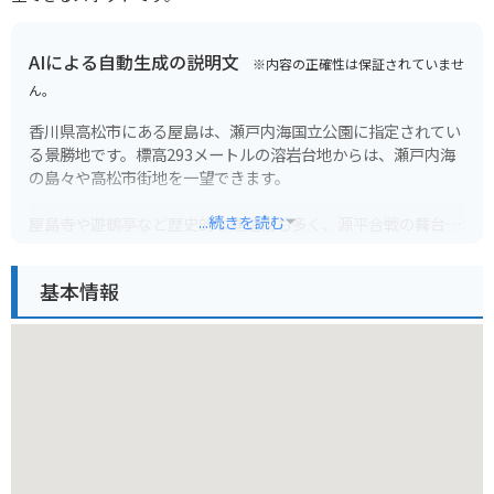
AIによる自動生成の説明文
※内容の正確性は保証されていませ
ん。
香川県高松市にある屋島は、瀬戸内海国立公園に指定されてい
る景勝地です。標高293メートルの溶岩台地からは、瀬戸内海
の島々や高松市街地を一望できます。
...続きを読む
屋島寺や遊鶴亭など歴史的な建造物も多く、源平合戦の舞台と
しても有名です。山頂までは屋島ドライブウェイや屋島ケーブ
ルカーでアクセスできます。ドライブウェイは、瀬戸内海や
基本情報
島々を眺めながらのツーリングにおすすめです。山頂には駐車
場や休憩所も完備されています。
また、屋島山上からは、夕暮れ時に太陽が瀬戸内海に沈む美し
い夕日を見ることができます。展望台からは、穏やかな瀬戸内
海に沈む夕日がオレンジ色に染まる絶景を眺めることができま
す。