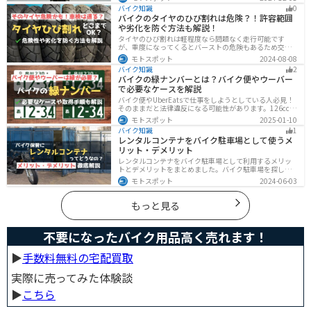
ける部分はかなり異なるので注意が必要です。この記事
バイク知識
0
を読めば、安全で快適なバイクライフを送れます。
バイクのタイヤのひび割れは危険？！許容範囲
や劣化を防ぐ方法も解説！
タイヤのひび割れは軽程度なら問題なく走行可能です
が、重度になってくるとバーストの危険もあるため交換
が必要です。どの程度なら大丈夫なのか、タイヤのひび
モトスポット
2024-08-08
割れを防ぐ方法などまとめました。快適安全にバイクに
バイク知識
2
乗るためにもしっかりとチェックしておきましょう。
バイクの緑ナンバーとは？バイク便やウーバー
で必要なケースを解説
バイク便やUberEatsで仕事をしようとしている人必見！
そのままだと法律違反になる可能性があります。126cc以
上のバイクで運送事業を行う場合、緑ナンバー（事業
モトスポット
2025-01-10
用）が必要になります。本記事では緑ナンバーの必要な
バイク知識
1
ケースや取得方法を解説します。
レンタルコンテナをバイク駐車場として使うメ
リット・デメリット
レンタルコンテナをバイク駐車場として利用するメリッ
トとデメリットをまとめました。バイク駐車場を探して
いるなら、最強のセキュリティでバイクの劣化も防げる
モトスポット
2024-06-03
レンタルコンテナを検討してみませんか？キャンペーン
を利用することで格安で利用できます。
もっと見る
不要になったバイク用品高く売れます！
▶︎
手数料無料の宅配買取
実際に売ってみた体験談
▶︎
こちら