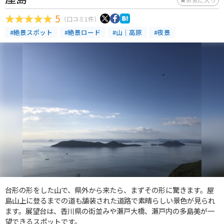
5
（口コミ1件）
#絶景スポット
#絶景ロード
#山｜高原
#夜景
台形の形をした山で、県外から来たら、まずその形に驚きます。屋
島山上に登るまでの道も舗装された道路で素晴らしい景色が見られ
ます。展望台は、香川県の街並みや瀬戸大橋、瀬戸内の多島美が一
望できるスポットです。