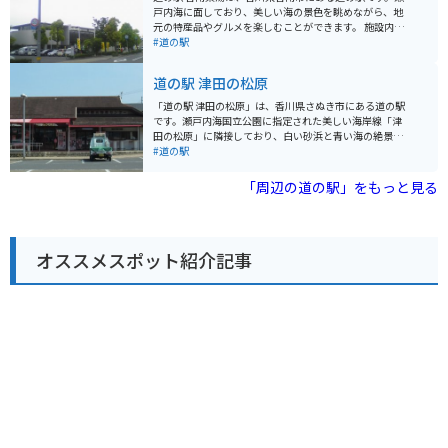
どを購入することができます。バイクで訪れる際は、駐
戸内海に面しており、美しい海の景色を眺めながら、地
車場も広く、休憩場所としても最適です。周辺には、源
元の特産品やグルメを楽しむことができます。 施設内に
義経ゆかりの地や、四国八十八ヶ所霊場の札所などもあ
は、レストラン、物産館、温泉施設などがあり、ドライ
#道の駅
り、観光の拠点としてもおすすめです。
ブの休憩スポットとして最適です。特に、露天風呂から
は瀬戸内海を一望でき、旅の疲れを癒すことができま
道の駅 津田の松原
す。 バイクで訪れる場合、道の駅には広い駐車場が完備
されているので安心です。また、周辺には、風光明媚な
「道の駅 津田の松原」は、香川県さぬき市にある道の駅
海岸線が続く「さぬき浜街道」など、ツーリングに最適
です。瀬戸内海国立公園に指定された美しい海岸線「津
なルートもたくさんあります。香川県の名産品であるう
田の松原」に隣接しており、白い砂浜と青い海の絶景を
どん店も周辺に数多くあるので、ツーリング中に立ち寄
眺めながら、地元の特産品やグルメを楽しむことができ
#道の駅
ってみるのも良いでしょう。
ます。 松原は、約1kmにわたって続く白砂青松の景勝地
として知られており、海水浴や散策に最適です。また、
「周辺の道の駅」をもっと見る
周辺には、瀬戸内海を望む絶景露天風呂が人気の「さぬ
き温泉」や、四国八十八ヶ所霊場の第86番札所である
「志度寺」など、観光スポットも充実しています。 バイ
クで訪れる場合、道の駅には広い駐車場が完備されてい
オススメスポット紹介記事
るので安心です。周辺の海岸線は、信号も少なく、景色
が良いのでツーリングにも最適です。道の駅では、地元
産の新鮮な野菜や果物、海産物などが販売されているほ
か、さぬきうどんや海鮮丼などのグルメも楽しめます。
特に、瀬戸内海でとれた新鮮な魚介を使った料理はおす
すめです。