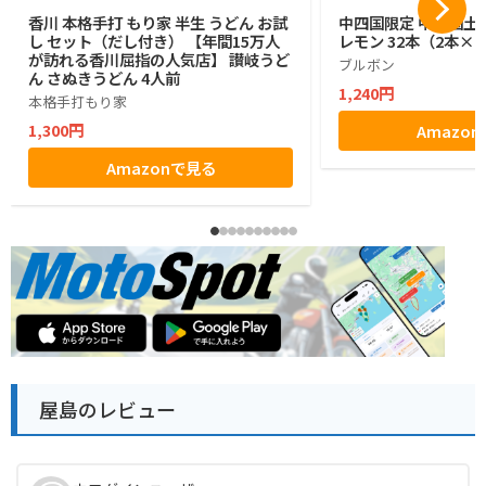
香川 本格手打 もり家 半生 うどん お試
中四国限定 中四国土
し セット（だし付き） 【年間15万人
レモン 32本（2本×1
が訪れる香川屈指の人気店】 讃岐うど
ブルボン
ん さぬきうどん 4人前
1,240円
本格手打もり家
1,300円
Amazo
Amazonで見る
屋島のレビュー