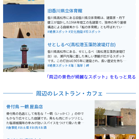
には土産物屋も並んでいます。
旧香川県立体育館
香川県高松市にある旧香川県立体育館は、建築家・丹下
健三が設計した1964年竣工の名建築で、独特の吊り屋根
構造による曲線美から「船の体育館」とも呼ばれていま
す。戦後日本のモダニズム建築を代表する作品のひとつ
#絶景スポット
#文化施設
#珍スポット
として知られ、そのダイナミックで美しい外観は今も高
い評価を受けています。現在は老朽化により閉館してい
せとしるべ(高松港玉藻防波堤灯台)
ますが、外観は見ることができ、建築ファンや写真好き
に人気のスポットです。 周辺は港に近く開放的な雰囲気
香川県高松市にある、せとしるべ（高松港玉藻防波堤灯
があり、散策しながら立ち寄るのにも最適。バイクでの
台）は、瀬戸内海に面した美しい景観が広がるスポット
アクセスもしやすく、海沿いの道と組み合わせたツーリ
です。この灯台は1905年に建設され、長い歴史を持ち、
ングコースにもおすすめです。瀬戸内らしい穏やかな景
今では観光名所としても人気があります。周囲には公園
#絶景スポット
#海｜海岸｜岬
色と歴史的建築を同時に楽しめる、落ち着いた魅力のあ
や海岸線があり、散策や写真撮影に最適です。特に、夕
る場所です。
焼け時の美しい景色は見逃せません。 バイクで訪れる方
「周辺の景色が綺麗なスポット」をもっと見る
のためには、近くに駐車場があり、バイク専用スペース
も確保されています。また、周辺には公園やカフェとい
った休憩スポットも豊富。しっかり体を休めてから、さ
周辺のレストラン・カフェ
らに周囲の魅力的なスポットへと繰り出すことも可能で
す。地元の海の幸を味わえる食事処も多いので、ぜひ立
ち寄ってみてください。
骨付鳥 一鶴 屋島店
骨付鳥の名店として有名な「一鶴（いっかく）」の中で
もかなり広々とした店舗です。鳥もも肉にガッツリとし
た塩胡椒風味の辛みが効いスパイスをつけて焼いた骨付
鳥は、ビールにピッタリの味付けです。もちろん単体で
#食事処
#お土産
#お肉
#お酒
も絶品なのでツーリング中はノンアルで楽しみましょ
う。