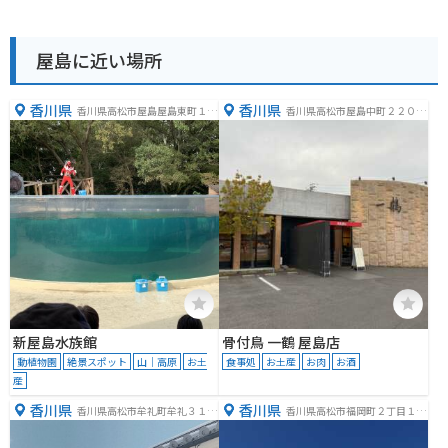
屋島に近い場所
香川県
香川県
香川県高松市屋島屋島東町１７
香川県高松市屋島中町２２０
８５−１
−１
新屋島水族館
骨付鳥 一鶴 屋島店
動植物園
絶景スポット
山｜高原
お土
食事処
お土産
お肉
お酒
産
香川県
香川県
香川県高松市牟礼町牟礼３１８
香川県高松市福岡町２丁目１８
６
−１９