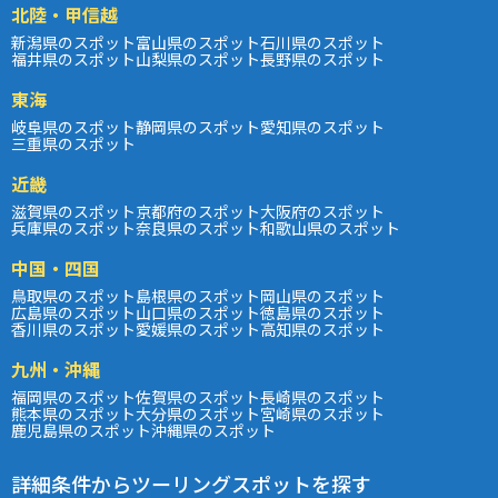
北陸・甲信越
新潟県のスポット
富山県のスポット
石川県のスポット
福井県のスポット
山梨県のスポット
長野県のスポット
東海
岐阜県のスポット
静岡県のスポット
愛知県のスポット
三重県のスポット
近畿
滋賀県のスポット
京都府のスポット
大阪府のスポット
兵庫県のスポット
奈良県のスポット
和歌山県のスポット
中国・四国
鳥取県のスポット
島根県のスポット
岡山県のスポット
広島県のスポット
山口県のスポット
徳島県のスポット
香川県のスポット
愛媛県のスポット
高知県のスポット
九州・沖縄
福岡県のスポット
佐賀県のスポット
長崎県のスポット
熊本県のスポット
大分県のスポット
宮崎県のスポット
鹿児島県のスポット
沖縄県のスポット
詳細条件からツーリングスポットを探す