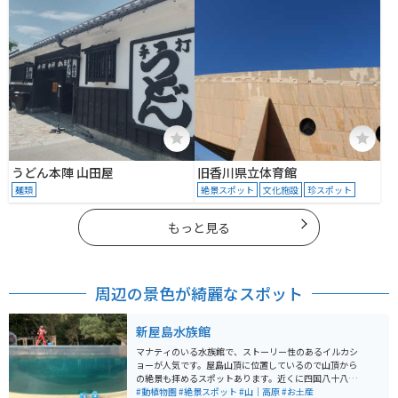
うどん本陣 山田屋
旧香川県立体育館
麺類
絶景スポット
文化施設
珍スポット
もっと見る
周辺の景色が綺麗なスポット
新屋島水族館
マナティのいる水族館で、ストーリー性のあるイルカシ
ョーが人気です。屋島山頂に位置しているので山頂から
の絶景も拝めるスポットあります。近くに四国八十八ヶ
所の第84番札所である屋島寺もあり、駐車場からの道中
#動植物園
#絶景スポット
#山｜高原
#お土産