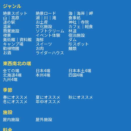
ジャンル
絶景スポット
絶景ロード
海｜海岸｜岬
山｜高原
湖｜川｜滝
食事処
道の駅
お土産
神社｜寺院
温泉
文化施設
カフェ｜軽食
商業施設
ソフトクリーム
林道
夜景
イベント体験
宿泊施設
美術館｜資料館
海鮮
ダム
キャンプ場
スイーツ
珍スポット
動植物園
お肉
麺類
お酒
ライダーハウス
東西南北の端
全ての端
日本4端
日本本土4端
北海道4端
本州4端
四国4端
九州4端
季節
春にオススメ
夏にオススメ
秋にオススメ
冬にオススメ
年中オススメ
施設
屋内施設
屋外施設
料金