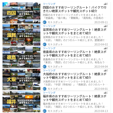
ツーリング
0
四国のおすすめツーリングルート！バイクで行
きたい絶景スポットや観光スポット紹介
四国のおすすめツーリングスポットをまとめました！
「徳島県」「香川県」「愛媛県」「高知県」の各県の観
光地紹介します。自然豊かな山々や湖、温泉地が点在
モトスポット
2023-09-11
し、四季折々の景色を楽しめるスポットが多数ありま
ツーリング
0
す。バイクで四国にツーリングに行く際は参考にしてく
滋賀県のおすすめツーリングルート！絶景スポ
ださい。
ットや観光スポットをまとめて紹介
滋賀県のおすすめツーリングルートをまとめました！
「北部」「南部」の2つのルート紹介します。琵琶湖だけ
でなく、比叡山ドライブウェイなどの山を楽しめるスポ
モトスポット
2023-04-02
ットも多数あります。バイクで滋賀県にツーリングに行
ツーリング
0
く際は参考にしてください。
徳島県のおすすめツーリングルート！絶景スポ
ットや観光スポットをまとめて紹介
徳島県のおすすめツーリングルートをまとめました！
「東部」「西部」の2つのルート紹介します。有名なうず
しおや山を中心とした自然豊かなスポットが多数ありま
モトスポット
2023-04-04
す。バイクで徳島県にツーリングに行く際は参考にして
ツーリング
0
ください。
大阪府のおすすめツーリングルート！絶景スポ
ットや観光スポットをまとめて紹介
大阪府のおすすめツーリングルートをまとめました！
「北部」「中部（市街地）」「南東部」の3つのルート紹
介します。歴史と近代が融合した魅力的なエリアで様々
モトスポット
2023-04-01
な楽しみ方ができます。バイクで大阪府にツーリングに
ツーリング
1
行く際は参考にしてください。
福井県のおすすめツーリングルート！絶景スポ
ットや観光スポットをまとめて紹介
福井県のおすすめツーリングルートをまとめました！
「北部」「南部」の2つのルート紹介します。恐竜や古代
遺跡、温泉地など魅力に溢れるスポットが多数ありま
モトスポット
2023-04-13
す。バイクで福井県にツーリングに行く際は参考にして