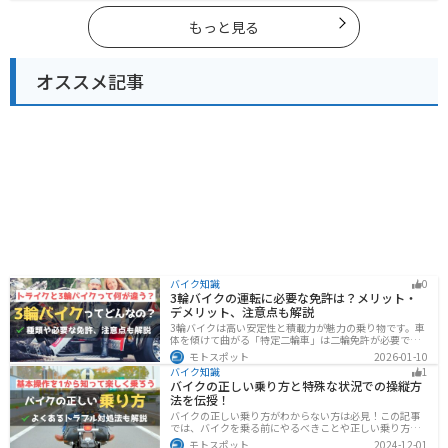
ください。
もっと見る
オススメ記事
バイク知識
0
3輪バイクの運転に必要な免許は？メリット・
デメリット、注意点も解説
3輪バイクは高い安定性と積載力が魅力の乗り物です。車
体を傾けて曲がる「特定二輪車」は二輪免許が必要です
が、自立する「トライク」は普通自動車免許で運転で
モトスポット
2026-01-10
き、ヘルメット着用も任意です。維持費はバイク並みです
バイク知識
1
が、運転特性や駐車ルールは車種により異なるため、事
バイクの正しい乗り方と特殊な状況での操縦方
前の確認が大切です。
法を伝授！
バイクの正しい乗り方がわからない方は必見！この記事
では、バイクを乗る前にやるべきことや正しい乗り方、
トラブルと対処法を解説しています。実は、車と気をつ
モトスポット
2024-12-01