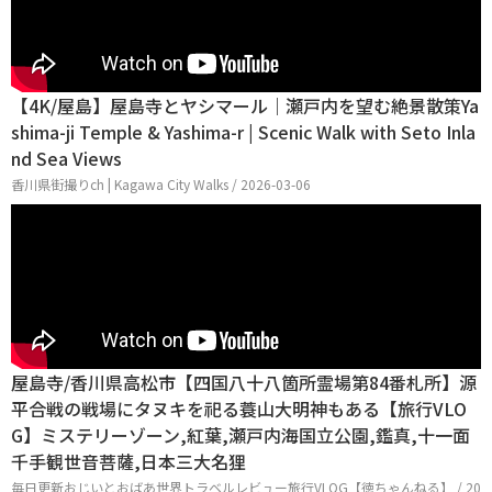
【4K/屋島】屋島寺とヤシマール｜瀬戸内を望む絶景散策Ya
shima-ji Temple & Yashima-r | Scenic Walk with Seto Inla
nd Sea Views
香川県街撮りch | Kagawa City Walks / 2026-03-06
屋島寺/香川県高松市【四国八十八箇所霊場第84番札所】源
平合戦の戦場にタヌキを祀る蓑山大明神もある【旅行VLO
G】ミステリーゾーン,紅葉,瀬戸内海国立公園,鑑真,十一面
千手観世音菩薩,日本三大名狸
毎日更新おじいとおばあ世界トラベルレビュー旅行VLOG【徳ちゃんねる】 / 20