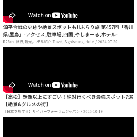
源平合戦の史跡や絶景スポットも!!ぶらり旅 第457回「香川
県:屋島」-アクセス,駐車場,四国,やしまーる,ホテル-
R28ch -旅行,観光,ホテル紹介-Travel, Sightseeing, Hotel / 2024-07-20
【高松】想像以上にすごい！絶対行くべき最強スポット7選
【絶景&グルメの街】
【日本を旅する】サイバーフォーラムジャパン / 2025-10-19