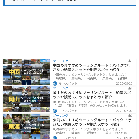
ってみてください。道の駅 ながおからは、瀬戸大橋記念
公園や、塩飽諸島へのフェリー乗り場も近いので、観光
の拠点としても便利です。
ツーリング
1
中国のおすすめツーリングルート！バイクで行
きたい絶景スポットや観光スポット紹介
中国のおすすめツーリングスポットをまとめました！
「鳥取県」「島根県」「岡山県」「広島県」「山口県」
の各県の観光地紹介します。自然豊かな山々や湖、温泉
モトスポット
2023-09-10
地が点在し、四季折々の景色を楽しめるスポットが多数
ツーリング
0
あります。バイクで中国にツーリングに行く際は参考に
岡山県のおすすめツーリングルート！絶景スポ
してください。
ットや観光スポットをまとめて紹介
岡山県のおすすめツーリングルートをまとめました！
「北部」「東部」「南部」の3つのルート紹介します。岡
山市や倉敷市など、歴史ある街並みも魅力的で、バイク
モトスポット
2024-06-03
ツーリングに最適なスポットが多数あります。バイクで
ツーリング
1
岡山県にツーリングに行く際は参考にしてください。
東海のおすすめツーリングルート！バイクで行
きたい絶景スポットや観光スポット紹介
東海のおすすめツーリングスポットをまとめました！
「岐阜県」「静岡県」「愛知県」「三重県」の各県の観
光地紹介します。自然豊かな山々や湖、温泉地が点在
モトスポット
2023-09-05