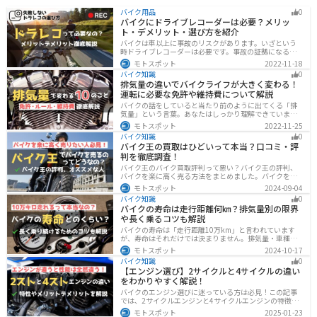
バイク用品
0
バイクにドライブレコーダーは必要？メリッ
ト・デメリット・選び方を紹介
バイクは車以上に事故のリスクがあります。いざという
時ドライブレコーダーは必要です。事故の証拠になるの
はもちろん、ツーリングの記録など多数のメリットがあ
モトスポット
2022-11-18
ります。ドライブレコーダーのメリットデメリット、選
バイク知識
0
び方についてまとめました。付けようか悩んでいる人は
排気量の違いでバイクライフが大きく変わる！
参考にしてください。
運転に必要な免許や維持費について解説
バイクの話をしていると当たり前のように出てくる「排
気量」という言葉。あなたはしっかり理解できています
か？ バイクはクルマと違い、排気量によって必要な免
モトスポット
2022-11-25
許・走れる道路の区分・車検の有無などが細かく変わっ
バイク知識
0
てきます。これらはバイクライフに大きく関わるもので
バイク王の買取はひどいって本当？口コミ・評
すので、正しく理解しておきましょう。
判を徹底調査！
バイク王のバイク買取評判って悪い？バイク王の評判、
バイクを楽に高く売る方法をまとめました。バイクを売
却しようと考えている方は、是非参考にしてください。
モトスポット
2024-09-04
バイク知識
0
バイクの寿命は走行距離何㎞？排気量別の限界
や長く乗るコツも解説
バイクの寿命は「走行距離10万km」と言われています
が、寿命はそれだけでは決まりません。排気量・車種・
日々のメンテナンス・保管状態などでも大きく変わりま
モトスポット
2024-10-17
す。この記事ではバイクの寿命について解説します。ま
バイク知識
0
た、寿命を延ばす方法も解説するので、今のバイクに長
【エンジン選び】2サイクルと4サイクルの違い
く乗りたい人は参考にしてください。
をわかりやすく解説！
バイクのエンジン選びに迷っている方は必見！この記事
では、2サイクルエンジンと4サイクルエンジンの特徴や
メリット、選び方を解説しています。実は、4サイクルエ
モトスポット
2025-01-23