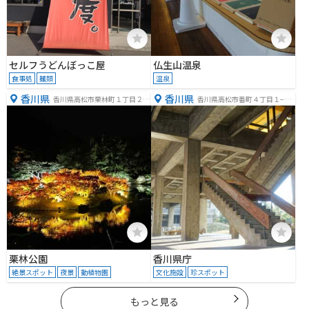
セルフうどんぼっこ屋
仏生山温泉
食事処
麺類
温泉
香川県
香川県
香川県高松市栗林町１丁目２０
香川県高松市番町４丁目１−１
−１６
０
栗林公園
香川県庁
絶景スポット
夜景
動植物園
文化施設
珍スポット
もっと見る