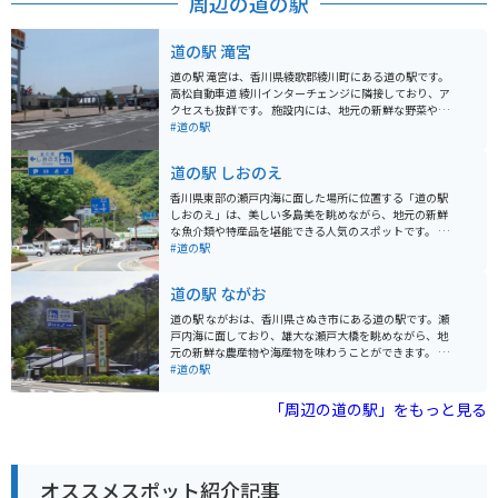
周辺の道の駅
道の駅 滝宮
道の駅 滝宮は、香川県綾歌郡綾川町にある道の駅です。
高松自動車道 綾川インターチェンジに隣接しており、ア
クセスも抜群です。 施設内には、地元の新鮮な野菜や果
物を販売する農産物直売所や、香川県の名産品であるう
#道の駅
どん店があります。 また、ベーカリーやカフェもあり、
休憩に最適です。 周辺には、日本最大の古墳である「石
道の駅 しおのえ
舞台古墳」や、紫雲山の中腹に位置する「滝宮天満宮」
などの観光スポットがあります。 バイクで訪れる場合、
香川県東部の瀬戸内海に面した場所に位置する「道の駅
駐車場も広く、休憩スペースもあるのでおすすめです。
しおのえ」は、美しい多島美を眺めながら、地元の新鮮
道の駅 滝宮は、観光の拠点としても、ドライブの休憩場
な魚介類や特産品を堪能できる人気のスポットです。 瀬
所としても利用しやすい施設です。
戸内海を望む絶景ロケーションにあるため、道の駅内の
#道の駅
レストランやカフェでは、美しい景色とともに食事を楽
しむことができます。新鮮な海の幸を使った海鮮丼や、
道の駅 ながお
地元産の野菜を使った料理などが人気です。 また、「し
おのえ」という名前の通り、塩作りが盛んな地域であ
道の駅 ながおは、香川県さぬき市にある道の駅です。瀬
り、道の駅では地元産の塩や、塩を使った様々な加工品
戸内海に面しており、雄大な瀬戸大橋を眺めながら、地
が販売されています。お土産にぴったりです。 バイクで
元の新鮮な農産物や海産物を味わうことができます。 名
訪れる場合、道の駅には広々とした駐車場が完備されて
物は、なんといっても香川県産のブランド豚「オリーブ
#道の駅
いるので安心です。周辺には、風光明媚な海岸線を走る
豚」です。道の駅 ながおでは、オリーブ豚を使ったメニ
ルートも多いため、ツーリングの休憩スポットとしても
ューが豊富で、中でも「オリーブ豚丼」は人気の一品で
「周辺の道の駅」をもっと見る
最適です。
す。ジューシーなオリーブ豚と、甘辛いタレがご飯によ
く合います。また、瀬戸内海でとれた新鮮な魚介類を使
った海鮮丼もおすすめです。 バイクで訪れる場合、道の
駅 ながおは広い駐車場が完備されているので安心です。
オススメスポット紹介記事
瀬戸内海沿いの道をツーリングする際には、ぜひ立ち寄