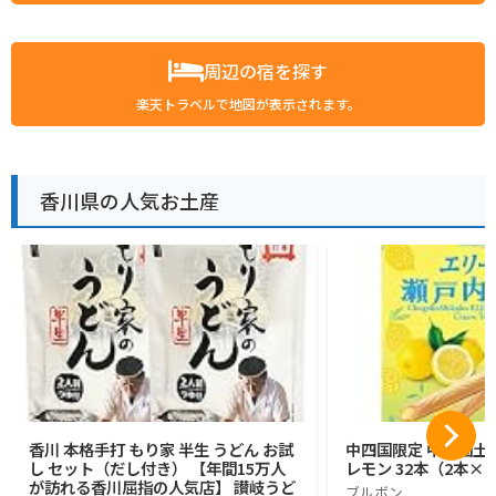
周辺の宿を探す
楽天トラベルで地図が表示されます。
香川県の人気お土産
香川 本格手打 もり家 半生 うどん お試
中四国限定 中四国土
し セット（だし付き） 【年間15万人
レモン 32本（2本×1
が訪れる香川屈指の人気店】 讃岐うど
ブルボン