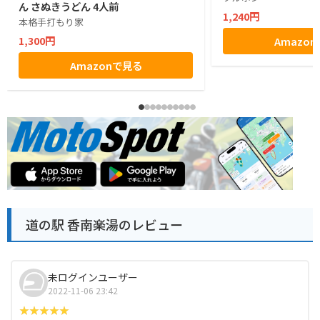
ん さぬきうどん 4人前
1,240円
本格手打もり家
1,300円
Amazo
Amazonで見る
道の駅 香南楽湯のレビュー
未ログインユーザー
2022-11-06 23:42