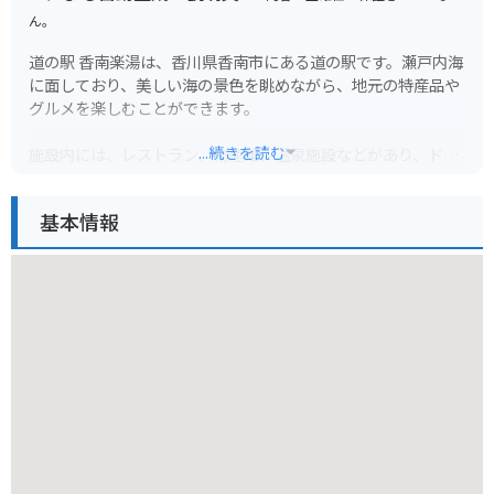
ん。
道の駅 香南楽湯は、香川県香南市にある道の駅です。瀬戸内海
に面しており、美しい海の景色を眺めながら、地元の特産品や
グルメを楽しむことができます。
...続きを読む
施設内には、レストラン、物産館、温泉施設などがあり、ドラ
イブの休憩スポットとして最適です。特に、露天風呂からは瀬
戸内海を一望でき、旅の疲れを癒すことができます。
基本情報
バイクで訪れる場合、道の駅には広い駐車場が完備されている
ので安心です。また、周辺には、風光明媚な海岸線が続く「さ
ぬき浜街道」など、ツーリングに最適なルートもたくさんあり
ます。香川県の名産品であるうどん店も周辺に数多くあるの
で、ツーリング中に立ち寄ってみるのも良いでしょう。