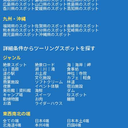
広島県のスポット
山口県のスポット
徳島県のスポット
香川県のスポット
愛媛県のスポット
高知県のスポット
九州・沖縄
福岡県のスポット
佐賀県のスポット
長崎県のスポット
熊本県のスポット
大分県のスポット
宮崎県のスポット
鹿児島県のスポット
沖縄県のスポット
詳細条件からツーリングスポットを探す
ジャンル
絶景スポット
絶景ロード
海｜海岸｜岬
山｜高原
湖｜川｜滝
食事処
道の駅
お土産
神社｜寺院
温泉
文化施設
カフェ｜軽食
商業施設
ソフトクリーム
林道
夜景
イベント体験
宿泊施設
美術館｜資料館
海鮮
ダム
キャンプ場
スイーツ
珍スポット
動植物園
お肉
麺類
お酒
ライダーハウス
東西南北の端
全ての端
日本4端
日本本土4端
北海道4端
本州4端
四国4端