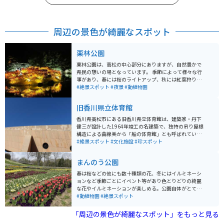
周辺の景色が綺麗なスポット
栗林公園
栗林公園は、高松の中心部分にありますが、自然豊かで
県民の憩いの場となっています。 季節によって様々な行
事があり、春には桜のライトアップ、秋には紅葉狩りな
どができ、季節の移り変わりを楽しむことができます。
#絶景スポット
#夜景
#動植物園
旧香川県立体育館
香川県高松市にある旧香川県立体育館は、建築家・丹下
健三が設計した1964年竣工の名建築で、独特の吊り屋根
構造による曲線美から「船の体育館」とも呼ばれていま
す。戦後日本のモダニズム建築を代表する作品のひとつ
#絶景スポット
#文化施設
#珍スポット
として知られ、そのダイナミックで美しい外観は今も高
い評価を受けています。現在は老朽化により閉館してい
まんのう公園
ますが、外観は見ることができ、建築ファンや写真好き
に人気のスポットです。 周辺は港に近く開放的な雰囲気
春は桜などの他にも数十種類の花、冬にはイルミネーシ
があり、散策しながら立ち寄るのにも最適。バイクでの
ョンなど季節ごとにイベント等があり色とりどりの綺麗
アクセスもしやすく、海沿いの道と組み合わせたツーリ
な花やイルミネーションが楽しめる。公園自体がとても
ングコースにもおすすめです。瀬戸内らしい穏やかな景
広いため写真映えスポットとしても有名であり、写真大
#動植物園
#絶景スポット
色と歴史的建築を同時に楽しめる、落ち着いた魅力のあ
会もひらかれている。
る場所です。
「周辺の景色が綺麗なスポット」をもっと見る