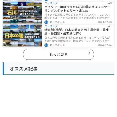
し、四季折々の景色を楽しめるスポットが多数ありま
ツーリング
0
す。バイクで東海にツーリングに行く際は参考にしてく
バイクで一度は行きたい石川県のオススメツー
ださい。
リングスポットとルートまとめ
バイクで石川県に行くなら必見！オススメツーリングス
ポットとルートをまとめました！定番スポットから絶景
スポット、温泉、海、グルメなど様々なジャンルで楽し
モトスポット
2023-02-18
めます。バイクで石川ツーリングに行こうと思っている
ツーリング
1
人は、参考にしてください。
地域別6箇所、日本の端まとめ｜最北端・最東
端・最西端・最南端に行く
日本の色々な端を地域別にまとめました！全て一般人が
到達可能な場所なので、観光やツーリングで訪れる際の
参考にしてください。
モトスポット
2024-02-24
もっと見る
オススメ記事