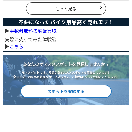
ンジンは燃費が良く経済的で扱いやすいため、初心者の
方にはおすすめです。記事を読めば、最適なエンジン選
びのヒントが得られます。
もっと見る
不要になったバイク用品高く売れます！
▶︎
手数料無料の宅配買取
実際に売ってみた体験談
▶︎
こちら
あなたのオススメスポットを登録しませんか？
モトスポットでは、皆様からオススメスポットを募集しています！
全ライダーのための最高なサービス作りに、ご協力よろしくお願いいたします。
スポットを登録する