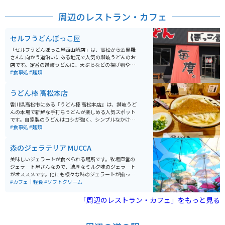
周辺のレストラン・カフェ
セルフうどんぼっこ屋
「セルフうどんぼっこ屋西山崎店」は、高松から金毘羅
さんに向かう道沿いにある地元で人気の讃岐うどんのお
店です。定番の讃岐うどんに、天ぷらなどの揚げ物やお
でんなどのサイドメニューも充実しています。 お値段も
#食事処
#麺類
某有名チェーン店よりリーズナブルで、うどんに厚揚げ
をトッピング、天ぷら類3品で600円ほとで食べられま
うどん棒 高松本店
す。味も抜群です。
香川県高松市にある『うどん棒 高松本店』は、讃岐うど
んの本場で新鮮な手打ちうどんが楽しめる人気スポット
です。自家製のうどんはコシが強く、シンプルなかけう
どんから具材たっぷりの天ぷらうどんまで豊富なメニュ
#食事処
#麺類
ーがそろっています。おすすめの「オリーブ豚讃岐つけ
麺」は、つけダシを釜湯で割ると２度美味しいです。
森のジェラテリア MUCCA
美味しいジェラートが食べられる場所です。牧場直営の
ジェラート屋さんなので、濃厚なミルク味のジェラート
がオススメです。他にも様々な味のジェラートが揃って
います。カラフルな傘が飾られており、オシャレな空間
#カフェ｜軽食
#ソフトクリーム
になっています。
「周辺のレストラン・カフェ」をもっと見る