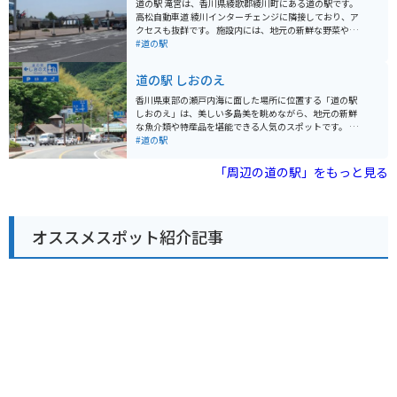
道の駅 滝宮は、香川県綾歌郡綾川町にある道の駅です。
海岸線が続く「さぬき浜街道」など、ツーリングに最適
高松自動車道 綾川インターチェンジに隣接しており、ア
なルートもたくさんあります。香川県の名産品であるう
クセスも抜群です。 施設内には、地元の新鮮な野菜や果
どん店も周辺に数多くあるので、ツーリング中に立ち寄
物を販売する農産物直売所や、香川県の名産品であるう
#道の駅
ってみるのも良いでしょう。
どん店があります。 また、ベーカリーやカフェもあり、
休憩に最適です。 周辺には、日本最大の古墳である「石
道の駅 しおのえ
舞台古墳」や、紫雲山の中腹に位置する「滝宮天満宮」
などの観光スポットがあります。 バイクで訪れる場合、
香川県東部の瀬戸内海に面した場所に位置する「道の駅
駐車場も広く、休憩スペースもあるのでおすすめです。
しおのえ」は、美しい多島美を眺めながら、地元の新鮮
道の駅 滝宮は、観光の拠点としても、ドライブの休憩場
な魚介類や特産品を堪能できる人気のスポットです。 瀬
所としても利用しやすい施設です。
戸内海を望む絶景ロケーションにあるため、道の駅内の
#道の駅
レストランやカフェでは、美しい景色とともに食事を楽
しむことができます。新鮮な海の幸を使った海鮮丼や、
「周辺の道の駅」をもっと見る
地元産の野菜を使った料理などが人気です。 また、「し
おのえ」という名前の通り、塩作りが盛んな地域であ
り、道の駅では地元産の塩や、塩を使った様々な加工品
が販売されています。お土産にぴったりです。 バイクで
オススメスポット紹介記事
訪れる場合、道の駅には広々とした駐車場が完備されて
いるので安心です。周辺には、風光明媚な海岸線を走る
ルートも多いため、ツーリングの休憩スポットとしても
最適です。