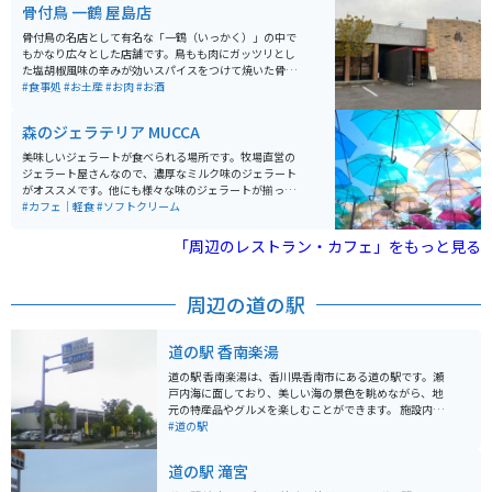
骨付鳥 一鶴 屋島店
骨付鳥の名店として有名な「一鶴（いっかく）」の中で
もかなり広々とした店舗です。鳥もも肉にガッツリとし
た塩胡椒風味の辛みが効いスパイスをつけて焼いた骨付
鳥は、ビールにピッタリの味付けです。もちろん単体で
#食事処
#お土産
#お肉
#お酒
も絶品なのでツーリング中はノンアルで楽しみましょ
う。
森のジェラテリア MUCCA
美味しいジェラートが食べられる場所です。牧場直営の
ジェラート屋さんなので、濃厚なミルク味のジェラート
がオススメです。他にも様々な味のジェラートが揃って
います。カラフルな傘が飾られており、オシャレな空間
#カフェ｜軽食
#ソフトクリーム
になっています。
「周辺のレストラン・カフェ」をもっと見る
周辺の道の駅
道の駅 香南楽湯
道の駅 香南楽湯は、香川県香南市にある道の駅です。瀬
戸内海に面しており、美しい海の景色を眺めながら、地
元の特産品やグルメを楽しむことができます。 施設内に
は、レストラン、物産館、温泉施設などがあり、ドライ
#道の駅
ブの休憩スポットとして最適です。特に、露天風呂から
は瀬戸内海を一望でき、旅の疲れを癒すことができま
道の駅 滝宮
す。 バイクで訪れる場合、道の駅には広い駐車場が完備
されているので安心です。また、周辺には、風光明媚な