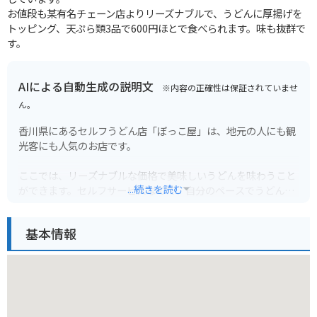
お値段も某有名チェーン店よりリーズナブルで、うどんに厚揚げを
トッピング、天ぷら類3品で600円ほとで食べられます。味も抜群で
す。
AIによる自動生成の説明文
※内容の正確性は保証されていませ
ん。
香川県にあるセルフうどん店「ぼっこ屋」は、地元の人にも観
光客にも人気のお店です。
ここでは、リーズナブルな価格で美味しいうどんを味わうこと
...続きを読む
ができます。セルフサービスなので、自分のペースでうどんを
選び、トッピングを追加することができます。
基本情報
人気メニューは、肉うどんやぶっかけうどんです。
店内は広々としており、カウンター席とテーブル席があるの
で、一人でもグループでも利用しやすいです。
バイクで行く場合は、お店の前に広い駐車場があるので安心で