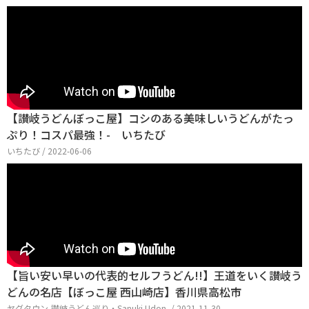
【讃岐うどんぼっこ屋】コシのある美味しいうどんがたっ
ぷり！コスパ最強！- いちたび
いちたび / 2022-06-06
【旨い安い早いの代表的セルフうどん!!】王道をいく讃岐う
どんの名店【ぼっこ屋 西山崎店】香川県高松市
ヤグタウン-讃岐うどん巡り・Sanuki Udon- / 2021-11-30