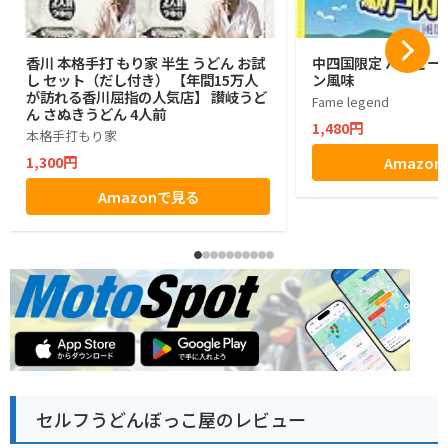
香川 本格手打 もり家 半生 うどん お試
中四国限定 ハッピー
し セット（だし付き） 【年間15万人
ン風味
が訪れる香川屈指の人気店】 讃岐うど
Fame legend
ん さぬきうどん 4人前
1,480円
本格手打もり家
1,300円
Amazo
Amazonで見る
セルフうどんぼっこ屋のレビュー