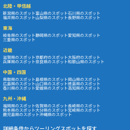
北陸・甲信越
新潟県のスポット
富山県のスポット
石川県のスポット
福井県のスポット
山梨県のスポット
長野県のスポット
東海
岐阜県のスポット
静岡県のスポット
愛知県のスポット
三重県のスポット
近畿
滋賀県のスポット
京都府のスポット
大阪府のスポット
兵庫県のスポット
奈良県のスポット
和歌山県のスポット
中国・四国
鳥取県のスポット
島根県のスポット
岡山県のスポット
広島県のスポット
山口県のスポット
徳島県のスポット
香川県のスポット
愛媛県のスポット
高知県のスポット
九州・沖縄
福岡県のスポット
佐賀県のスポット
長崎県のスポット
熊本県のスポット
大分県のスポット
宮崎県のスポット
鹿児島県のスポット
沖縄県のスポット
詳細条件からツーリングスポットを探す