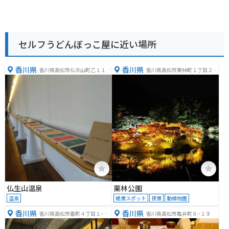
セルフうどんぼっこ屋に近い場所
香川県
香川県
香川県高松市仏生山町乙１１４
香川県高松市栗林町１丁目２０
−５
−１６
仏生山温泉
栗林公園
温泉
絶景スポット
夜景
動植物園
香川県
香川県
香川県高松市番町４丁目１−１
香川県高松市亀井町８−１９
０