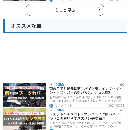
ットも多数あります。バイクで滋賀県にツーリングに行
く際は参考にしてください。
もっと見る
オススメ記事
バイク用品
0
雨の日でも足元快適！バイク用レインブーツ・
シューズカバーの選び方とオススメ5選
雨の日にバイクに乗ると靴がびしょ濡れになって不快感
が増しますよね。靴が濡れると不快に感じるだけでなく
操作性にも影響が出るので事故の原因にもなります。ブ
モトスポット
2024-03-23
ーツカバーを使うことで靴を雨や汚れから防ぐことがで
バイク用品
3
きます。防風効果もあるので寒さ対策にもなります。
ジェットヘルメット×サングラスは痛い？シー
ルドとの違いやオススメ14選を紹介
ジェットヘルメットで走ると眩しい...でもシールド変え
ると夜暗くて危ないし...そんな方にオススメなのがサン
グラスです！サングラスなら付け外しが自由で、眩しい