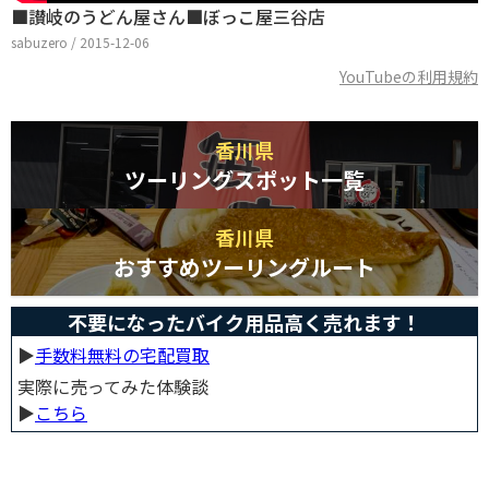
■讃岐のうどん屋さん■ぼっこ屋三谷店
sabuzero / 2015-12-06
YouTubeの利用規約
香川県
ツーリングスポット一覧
香川県
おすすめツーリングルート
不要になったバイク用品高く売れます！
▶︎
手数料無料の宅配買取
実際に売ってみた体験談
▶︎
こちら