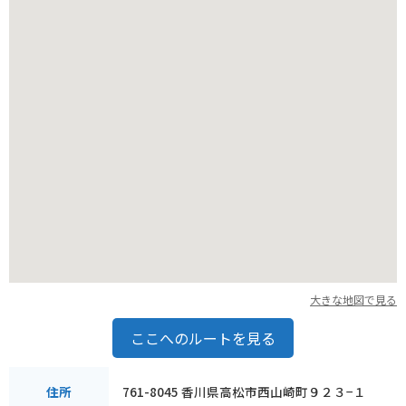
す。香川県に来た際は、ぜひ「ぼっこ屋」で本場の讃岐うどん
を堪能してみてください。
大きな地図で見る
ここへのルートを見る
761-8045 香川県高松市西山崎町９２３−１
住所