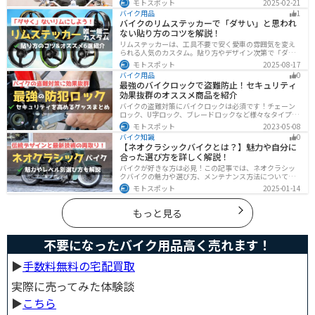
モトスポット
2025-02-21
時だけ使えます。バイクを降りてからのファッションと
バイク用品
1
しても使えるおしゃれアイテムです。
バイクのリムステッカーで「ダサい」と思われ
ない貼り方のコツを解説！
リムステッカーは、工具不要で安く愛車の雰囲気を変え
られる人気のカスタム。貼り方やデザイン次第で「ダサ
い」仕上がりになることも。本記事では失敗例や選び
モトスポット
2025-08-17
方、きれいに貼るコツからおすすめ商品まで詳しく紹
バイク用品
0
介。初心者でも安心して足回りをカッコよくドレスアッ
最強のバイクロックで盗難防止！セキュリティ
プできます。
効果抜群のオススメ商品を紹介
バイクの盗難対策にバイクロックは必須です！チェーン
ロック、U字ロック、ブレードロックなど様々なタイプが
あるので自分の用途に合った使いやすいものを選びまし
モトスポット
2023-05-08
ょう。この記事ではバイクロックの種類と特徴、それぞ
バイク知識
0
れ最強の商品を紹介します。
【ネオクラシックバイクとは？】魅力や自分に
合った選び方を詳しく解説！
バイクが好きな方は必見！この記事では、ネオクラシッ
クバイクの魅力や選び方、メンテナンス方法について解
説しています。実はネオクラシックバイクは、見た目と
モトスポット
2025-01-14
機能性の両方を求める人に最適なです。この記事を読め
ば、ネオクラシックバイクの魅力が理解できます。
もっと見る
不要になったバイク用品高く売れます！
▶︎
手数料無料の宅配買取
実際に売ってみた体験談
▶︎
こちら