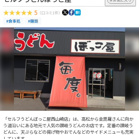
5
（口コミ1件）
#食事処
#麺類
「セルフうどんぼっこ屋西山崎店」は、高松から金毘羅さんに向か
う道沿いにある地元で人気の讃岐うどんのお店です。定番の讃岐う
どんに、天ぷらなどの揚げ物やおでんなどのサイドメニューも充実
しています。