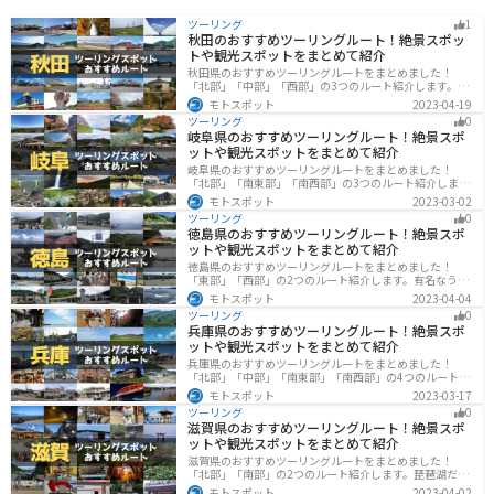
ツーリング
1
秋田のおすすめツーリングルート！絶景スポッ
トや観光スポットをまとめて紹介
秋田県のおすすめツーリングルートをまとめました！
「北部」「中部」「西部」の3つのルート紹介します。自
然豊かな山々や湖、温泉地が点在し、四季折々の景色を
モトスポット
2023-04-19
楽しめるスポットが多数あります。バイクで秋田県にツ
ツーリング
0
ーリングに行く際は参考にしてください。
岐阜県のおすすめツーリングルート！絶景スポ
ットや観光スポットをまとめて紹介
岐阜県のおすすめツーリングルートをまとめました！
「北部」「南東部」「南西部」の3つのルート紹介しま
す。自然豊かな山が充実しており、山を生かした施設や
モトスポット
2023-03-02
グルメ、絶景スポットなど、自然を満喫するツーリング
ツーリング
0
ができます。バイクで岐阜県にツーリングに行く際は参
徳島県のおすすめツーリングルート！絶景スポ
考にしてください。
ットや観光スポットをまとめて紹介
徳島県のおすすめツーリングルートをまとめました！
「東部」「西部」の2つのルート紹介します。有名なうず
しおや山を中心とした自然豊かなスポットが多数ありま
モトスポット
2023-04-04
す。バイクで徳島県にツーリングに行く際は参考にして
ツーリング
0
ください。
兵庫県のおすすめツーリングルート！絶景スポ
ットや観光スポットをまとめて紹介
兵庫県のおすすめツーリングルートをまとめました！
「北部」「中部」「南東部」「南西部」の4つのルート紹
介します。自然豊かな山を堪能できる北部と中部、街中
モトスポット
2023-03-17
で海辺の南部と違った楽しみ方ができます。バイクで兵
ツーリング
0
庫県にツーリングに行く際は参考にしてください。
滋賀県のおすすめツーリングルート！絶景スポ
ットや観光スポットをまとめて紹介
滋賀県のおすすめツーリングルートをまとめました！
「北部」「南部」の2つのルート紹介します。琵琶湖だけ
でなく、比叡山ドライブウェイなどの山を楽しめるスポ
モトスポット
2023-04-02