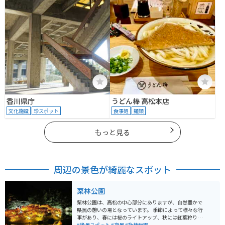
香川県庁
うどん棒 高松本店
文化施設
珍スポット
食事処
麺類
もっと見る
周辺の景色が綺麗なスポット
栗林公園
栗林公園は、高松の中心部分にありますが、自然豊かで
県民の憩いの場となっています。 季節によって様々な行
事があり、春には桜のライトアップ、秋には紅葉狩りな
どができ、季節の移り変わりを楽しむことができます。
#絶景スポット
#夜景
#動植物園