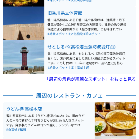
旧香川県立体育館
香川県高松市にある旧香川県立体育館は、建築家・丹下
健三が設計した1964年竣工の名建築で、独特の吊り屋根
構造による曲線美から「船の体育館」とも呼ばれていま
す。戦後日本のモダニズム建築を代表する作品のひとつ
#絶景スポット
#文化施設
#珍スポット
として知られ、そのダイナミックで美しい外観は今も高
い評価を受けています。現在は老朽化により閉館してい
せとしるべ(高松港玉藻防波堤灯台)
ますが、外観は見ることができ、建築ファンや写真好き
に人気のスポットです。 周辺は港に近く開放的な雰囲気
香川県高松市にある、せとしるべ（高松港玉藻防波堤灯
があり、散策しながら立ち寄るのにも最適。バイクでの
台）は、瀬戸内海に面した美しい景観が広がるスポット
アクセスもしやすく、海沿いの道と組み合わせたツーリ
です。この灯台は1905年に建設され、長い歴史を持ち、
ングコースにもおすすめです。瀬戸内らしい穏やかな景
今では観光名所としても人気があります。周囲には公園
#絶景スポット
#海｜海岸｜岬
色と歴史的建築を同時に楽しめる、落ち着いた魅力のあ
や海岸線があり、散策や写真撮影に最適です。特に、夕
る場所です。
焼け時の美しい景色は見逃せません。 バイクで訪れる方
「周辺の景色が綺麗なスポット」をもっと見る
のためには、近くに駐車場があり、バイク専用スペース
も確保されています。また、周辺には公園やカフェとい
った休憩スポットも豊富。しっかり体を休めてから、さ
周辺のレストラン・カフェ
らに周囲の魅力的なスポットへと繰り出すことも可能で
す。地元の海の幸を味わえる食事処も多いので、ぜひ立
ち寄ってみてください。
うどん棒 高松本店
香川県高松市にある『うどん棒 高松本店』は、讃岐うど
んの本場で新鮮な手打ちうどんが楽しめる人気スポット
です。自家製のうどんはコシが強く、シンプルなかけう
どんから具材たっぷりの天ぷらうどんまで豊富なメニュ
#食事処
#麺類
ーがそろっています。おすすめの「オリーブ豚讃岐つけ
麺」は、つけダシを釜湯で割ると２度美味しいです。