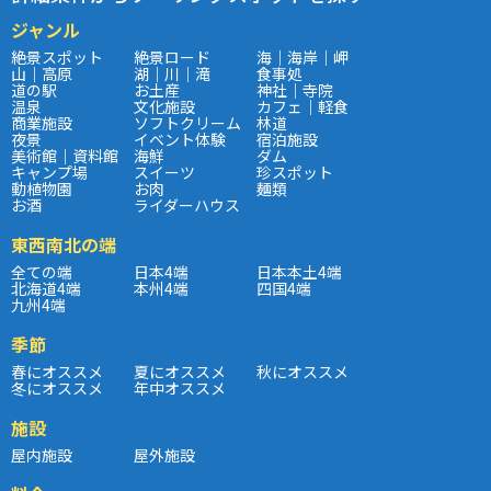
ジャンル
絶景スポット
絶景ロード
海｜海岸｜岬
山｜高原
湖｜川｜滝
食事処
道の駅
お土産
神社｜寺院
温泉
文化施設
カフェ｜軽食
商業施設
ソフトクリーム
林道
夜景
イベント体験
宿泊施設
美術館｜資料館
海鮮
ダム
キャンプ場
スイーツ
珍スポット
動植物園
お肉
麺類
お酒
ライダーハウス
東西南北の端
全ての端
日本4端
日本本土4端
北海道4端
本州4端
四国4端
九州4端
季節
春にオススメ
夏にオススメ
秋にオススメ
冬にオススメ
年中オススメ
施設
屋内施設
屋外施設