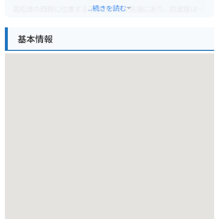
...続きを読む
高松港の西側に位置する玉藻防波堤の先端にあり、防波堤は遊
歩道として整備されているので、灯台まで歩いて行くことがで
きます。海のすぐそばを歩くことができ、瀬戸内海の穏やかな
基本情報
景色や行き交う船を眺めながらの散策は心地よく、特に夕暮れ
時は美しい夕焼けとライトアップされた灯台のコントラストが
絶景です。
防波堤の入り口には駐車場もあるので、車でのアクセスも便利
です。バイクの場合は、駐車場にバイク専用のスペースがある
か確認することをお勧めします。せとしるべ周辺には、高松港
旅客ターミナルビルがあり、お土産店やレストラン、カフェな
どが入っています。
香川県の特産品であるうどんはもちろんのこと、オリーブを使
った商品や、瀬戸内海の新鮮な魚介類を使った料理なども楽し
めます。また、高松港からは、女木島や男木島などの島々への
フェリーが出ているので、せとしるべを訪れた際に、これらの
島々へ足を延ばしてみるのも良いでしょう。瀬戸内国際芸術祭
の会場にもなっており、アート作品を鑑賞しながら島々の自然
を満喫できます。