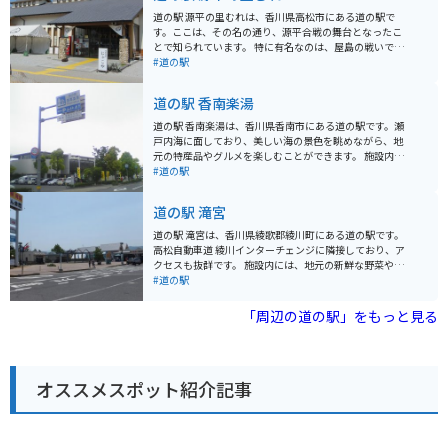
道の駅 源平の里むれは、香川県高松市にある道の駅で
す。ここは、その名の通り、源平合戦の舞台となったこ
とで知られています。 特に有名なのは、屋島の戦いで、
扇の的を射落とした那須与一の伝説が残る場所です。道
#道の駅
の駅には、源平合戦に関する資料館や、那須与一が弓を
構えたとされる場所を再現したモニュメントなどがあり
道の駅 香南楽湯
ます。 また、地元の特産品を販売する物産館もあり、香
川県の名産品であるうどんや、和三盆を使ったお菓子な
道の駅 香南楽湯は、香川県香南市にある道の駅です。瀬
どを購入することができます。バイクで訪れる際は、駐
戸内海に面しており、美しい海の景色を眺めながら、地
車場も広く、休憩場所としても最適です。周辺には、源
元の特産品やグルメを楽しむことができます。 施設内に
義経ゆかりの地や、四国八十八ヶ所霊場の札所などもあ
は、レストラン、物産館、温泉施設などがあり、ドライ
#道の駅
り、観光の拠点としてもおすすめです。
ブの休憩スポットとして最適です。特に、露天風呂から
は瀬戸内海を一望でき、旅の疲れを癒すことができま
道の駅 滝宮
す。 バイクで訪れる場合、道の駅には広い駐車場が完備
されているので安心です。また、周辺には、風光明媚な
道の駅 滝宮は、香川県綾歌郡綾川町にある道の駅です。
海岸線が続く「さぬき浜街道」など、ツーリングに最適
高松自動車道 綾川インターチェンジに隣接しており、ア
なルートもたくさんあります。香川県の名産品であるう
クセスも抜群です。 施設内には、地元の新鮮な野菜や果
どん店も周辺に数多くあるので、ツーリング中に立ち寄
物を販売する農産物直売所や、香川県の名産品であるう
#道の駅
ってみるのも良いでしょう。
どん店があります。 また、ベーカリーやカフェもあり、
休憩に最適です。 周辺には、日本最大の古墳である「石
「周辺の道の駅」をもっと見る
舞台古墳」や、紫雲山の中腹に位置する「滝宮天満宮」
などの観光スポットがあります。 バイクで訪れる場合、
駐車場も広く、休憩スペースもあるのでおすすめです。
道の駅 滝宮は、観光の拠点としても、ドライブの休憩場
オススメスポット紹介記事
所としても利用しやすい施設です。