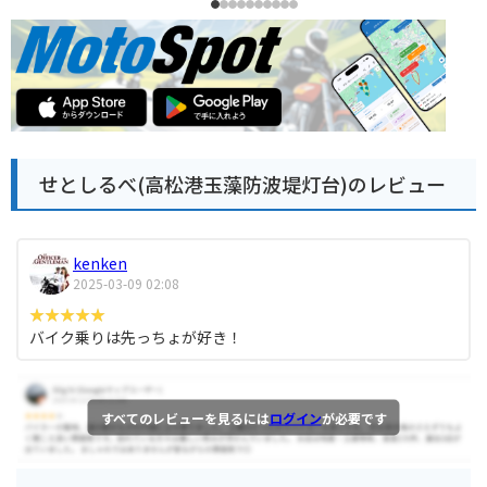
せとしるべ(高松港玉藻防波堤灯台)のレビュー
kenken
2025-03-09 02:08
バイク乗りは先っちょが好き！
すべてのレビューを見るには
ログイン
が必要です