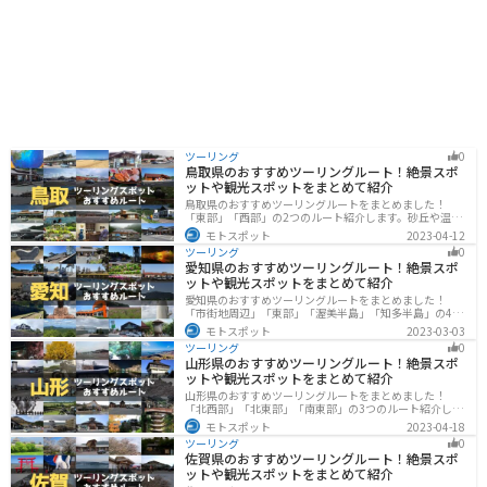
ツーリング
0
鳥取県のおすすめツーリングルート！絶景スポ
ットや観光スポットをまとめて紹介
鳥取県のおすすめツーリングルートをまとめました！
「東部」「西部」の2つのルート紹介します。砂丘や温泉
地、歴史ある城跡など魅力溢れるスポットが多数あるの
モトスポット
2023-04-12
で楽しめます。バイクで鳥取県にツーリングに行く際は
ツーリング
0
参考にしてください。
愛知県のおすすめツーリングルート！絶景スポ
ットや観光スポットをまとめて紹介
愛知県のおすすめツーリングルートをまとめました！
「市街地周辺」「東部」「渥美半島」「知多半島」の4つ
のルート紹介します。名古屋周辺の栄えたスポットから
モトスポット
2023-03-03
山、海、美術館なども多数あり、自然・歴史・文化を満
ツーリング
0
喫するツーリングができます。バイクで愛知県にツーリ
山形県のおすすめツーリングルート！絶景スポ
ングに行く際は参考にしてください。
ットや観光スポットをまとめて紹介
山形県のおすすめツーリングルートをまとめました！
「北西部」「北東部」「南東部」の3つのルート紹介しま
す。豊かな自然と歴史的な観光スポット、山と海どちら
モトスポット
2023-04-18
も堪能できるスポットが多数あります。バイクで山形県
ツーリング
0
にツーリングに行く際は参考にしてください。
佐賀県のおすすめツーリングルート！絶景スポ
ットや観光スポットをまとめて紹介