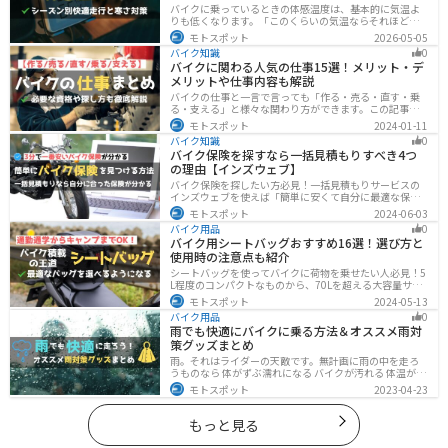
バイクに乗っているときの体感温度は、基本的に気温よ
りも低くなります。「このくらいの気温ならそれほど寒
くないだろう」そう考えて通常の装備でバイクに乗った
モトスポット
2026-05-05
ら大変な目に遭った・・・そんな経験のあるライダーも
バイク知識
0
多いのではないでしょうか。今回はバイク走行中の体感
バイクに関わる人気の仕事15選！メリット・デ
温度についてご紹介します。体感温度を考慮した快適走
メリットや仕事内容も解説
行のポイントもまとめました。季節や天候を問わずバイ
クに乗る！そんなライダーの方はぜひ参考にしてみてく
バイクの仕事と一言で言っても「作る・売る・直す・乗
ださい。[phtml blog-first-h2-module]バイク走行時の体
る・支える」と様々な関わり方ができます。この記事で
感温度は気温より低め？バイク走行時の体感温度は気温
は、バイクに関わる人気の仕事をジャンル別に紹介しま
モトスポット
2024-01-11
と同じではありません。なぜ
す。必要な資格や探し方も解説しますので、自分のなり
バイク知識
0
たい姿をイメージして探してみてください。
バイク保険を探すなら一括見積もりすべき4つ
の理由【インズウェブ】
バイク保険を探したい方必見！一括見積もりサービスの
インズウェブを使えば「簡単に安くて自分に最適な保険
を3分で見つける」ことができます。最大5社のバイク保
モトスポット
2024-06-03
険を一気に比べることができるので、探す手間と時間が
バイク用品
0
省けます。
バイク用シートバッグおすすめ16選！選び方と
使用時の注意点も紹介
シートバッグを使ってバイクに荷物を乗せたい人必見！5
L程度のコンパクトなものから、70Lを超える大容量サイ
ズまでシートバッグは種類が豊富です。用途に合わせて
モトスポット
2024-05-13
選べば今よりもっと快適に荷物を運ぶことができます。
バイク用品
0
この記事でバッグの種類や選び方、オススメ商品を紹介
雨でも快適にバイクに乗る方法＆オススメ雨対
します。
策グッズまとめ
雨。それはライダーの天敵です。無計画に雨の中を走ろ
うものなら 体がずぶ濡れになる バイクが汚れる 体温が奪
われて集中力が低下する 雨で視界が悪くなる 路面が濡れ
モトスポット
2023-04-23
て滑りやすくなるなど、晴れの日にはないマイナス要素
が盛りだくさんでライダーに押し寄せてきます。そんな
雨の中を好んで走ろうなんて誰も考えていないはずです
もっと見る
が、どうしても避けられない場合もありますよね。この
記事では、レインウエアや防水バッグをはじめ、ライダ