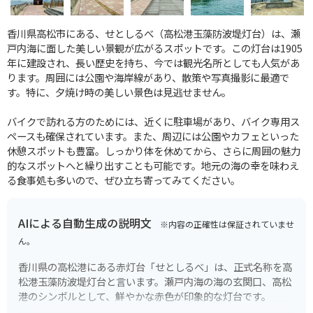
香川県高松市にある、せとしるべ（高松港玉藻防波堤灯台）は、瀬
戸内海に面した美しい景観が広がるスポットです。この灯台は1905
年に建設され、長い歴史を持ち、今では観光名所としても人気があ
ります。周囲には公園や海岸線があり、散策や写真撮影に最適で
す。特に、夕焼け時の美しい景色は見逃せません。
バイクで訪れる方のためには、近くに駐車場があり、バイク専用ス
ペースも確保されています。また、周辺には公園やカフェといった
休憩スポットも豊富。しっかり体を休めてから、さらに周囲の魅力
的なスポットへと繰り出すことも可能です。地元の海の幸を味わえ
る食事処も多いので、ぜひ立ち寄ってみてください。
AIによる自動生成の説明文
※内容の正確性は保証されていませ
ん。
香川県の高松港にある赤灯台「せとしるべ」は、正式名称を高
松港玉藻防波堤灯台と言います。瀬戸内海の海の玄関口、高松
港のシンボルとして、鮮やかな赤色が印象的な灯台です。