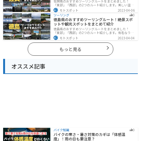
佐賀県のおすすめツーリングルートをまとめました！
「東部」「西部」の2つのルート紹介します。美しい温泉
地や古墳群、歴史ある城や神社仏閣など、バイクツーリ
モトスポット
2023-04-06
ングに適したスポットが多数存在し、様々な楽しみ方が
ツーリング
0
できます。バイクで佐賀県にツーリングに行く際は参考
徳島県のおすすめツーリングルート！絶景スポ
にしてください。
ットや観光スポットをまとめて紹介
徳島県のおすすめツーリングルートをまとめました！
「東部」「西部」の2つのルート紹介します。有名なうず
しおや山を中心とした自然豊かなスポットが多数ありま
モトスポット
2023-04-04
す。バイクで徳島県にツーリングに行く際は参考にして
ください。
もっと見る
オススメ記事
バイク知識
0
バイクの寒さ・暑さ対策のカギは「体感温
度」！雨の日も要注意？