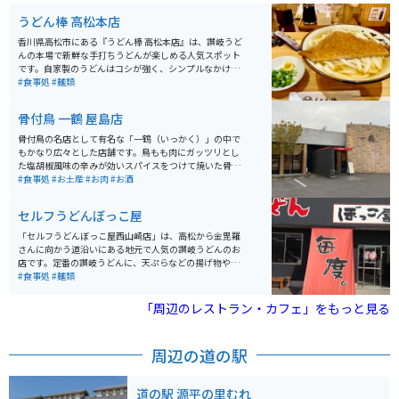
うどん棒 高松本店
香川県高松市にある『うどん棒 高松本店』は、讃岐うど
んの本場で新鮮な手打ちうどんが楽しめる人気スポット
です。自家製のうどんはコシが強く、シンプルなかけう
どんから具材たっぷりの天ぷらうどんまで豊富なメニュ
#食事処
#麺類
ーがそろっています。おすすめの「オリーブ豚讃岐つけ
麺」は、つけダシを釜湯で割ると２度美味しいです。
骨付鳥 一鶴 屋島店
骨付鳥の名店として有名な「一鶴（いっかく）」の中で
もかなり広々とした店舗です。鳥もも肉にガッツリとし
た塩胡椒風味の辛みが効いスパイスをつけて焼いた骨付
鳥は、ビールにピッタリの味付けです。もちろん単体で
#食事処
#お土産
#お肉
#お酒
も絶品なのでツーリング中はノンアルで楽しみましょ
う。
セルフうどんぼっこ屋
「セルフうどんぼっこ屋西山崎店」は、高松から金毘羅
さんに向かう道沿いにある地元で人気の讃岐うどんのお
店です。定番の讃岐うどんに、天ぷらなどの揚げ物やお
でんなどのサイドメニューも充実しています。 お値段も
#食事処
#麺類
某有名チェーン店よりリーズナブルで、うどんに厚揚げ
をトッピング、天ぷら類3品で600円ほとで食べられま
「周辺のレストラン・カフェ」をもっと見る
す。味も抜群です。
周辺の道の駅
道の駅 源平の里むれ