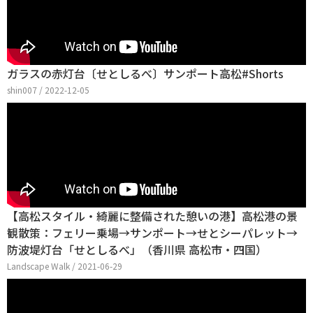
ガラスの赤灯台〔せとしるべ〕サンポート高松#Shorts
shin007 / 2022-12-05
【高松スタイル・綺麗に整備された憩いの港】高松港の景
観散策：フェリー乗場→サンポート→せとシーパレット→
防波堤灯台「せとしるべ」（香川県 高松市・四国）
Landscape Walk / 2021-06-29