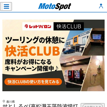
香川県
せとしるべ(高松港玉藻防波堤灯
お気に入り