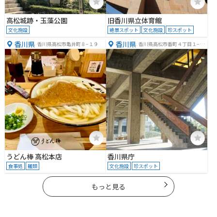
高松城跡・玉藻公園
旧香川県立体育館
文化施設
絶景スポット
文化施設
珍スポット
香川県
香川県
香川県高松市亀井町８−１９
香川県高松市番町４丁目１−１
０
うどん棒 高松本店
香川県庁
食事処
麺類
文化施設
珍スポット
もっと見る