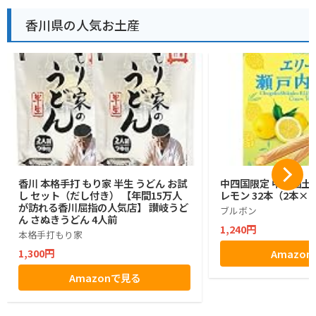
香川県の人気お土産
香川 本格手打 もり家 半生 うどん お試
中四国限定 中四国土
し セット（だし付き） 【年間15万人
レモン 32本（2本×1
が訪れる香川屈指の人気店】 讃岐うど
ブルボン
ん さぬきうどん 4人前
1,240円
本格手打もり家
1,300円
Amazo
Amazonで見る