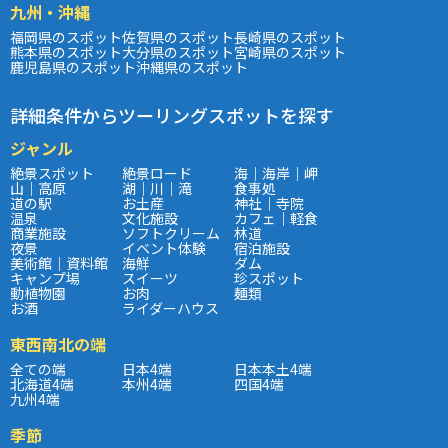
九州・沖縄
福岡県のスポット
佐賀県のスポット
長崎県のスポット
熊本県のスポット
大分県のスポット
宮崎県のスポット
鹿児島県のスポット
沖縄県のスポット
詳細条件からツーリングスポットを探す
ジャンル
絶景スポット
絶景ロード
海｜海岸｜岬
山｜高原
湖｜川｜滝
食事処
道の駅
お土産
神社｜寺院
温泉
文化施設
カフェ｜軽食
商業施設
ソフトクリーム
林道
夜景
イベント体験
宿泊施設
美術館｜資料館
海鮮
ダム
キャンプ場
スイーツ
珍スポット
動植物園
お肉
麺類
お酒
ライダーハウス
東西南北の端
全ての端
日本4端
日本本土4端
北海道4端
本州4端
四国4端
九州4端
季節