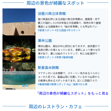
周辺の景色が綺麗なスポット
旧香川県立体育館
香川県高松市にある旧香川県立体育館は、建築家・丹下
健三が設計した1964年竣工の名建築で、独特の吊り屋根
構造による曲線美から「船の体育館」とも呼ばれていま
す。戦後日本のモダニズム建築を代表する作品のひとつ
#絶景スポット
#文化施設
#珍スポット
として知られ、そのダイナミックで美しい外観は今も高
い評価を受けています。現在は老朽化により閉館してい
栗林公園
ますが、外観は見ることができ、建築ファンや写真好き
に人気のスポットです。 周辺は港に近く開放的な雰囲気
栗林公園は、高松の中心部分にありますが、自然豊かで
があり、散策しながら立ち寄るのにも最適。バイクでの
県民の憩いの場となっています。 季節によって様々な行
アクセスもしやすく、海沿いの道と組み合わせたツーリ
事があり、春には桜のライトアップ、秋には紅葉狩りな
ングコースにもおすすめです。瀬戸内らしい穏やかな景
どができ、季節の移り変わりを楽しむことができます。
#絶景スポット
#夜景
#動植物園
色と歴史的建築を同時に楽しめる、落ち着いた魅力のあ
る場所です。
新屋島水族館
マナティのいる水族館で、ストーリー性のあるイルカシ
ョーが人気です。屋島山頂に位置しているので山頂から
の絶景も拝めるスポットあります。近くに四国八十八ヶ
所の第84番札所である屋島寺もあり、駐車場からの道中
#動植物園
#絶景スポット
#山｜高原
#お土産
には土産物屋も並んでいます。
「周辺の景色が綺麗なスポット」をもっと見る
周辺のレストラン・カフェ