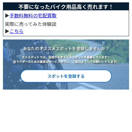
ーや荷物を雨から守るための方法やグッズなどについて
不要になったバイク用品高く売れます！
紹介します。雨はライダーにとって非常に厄介なモノで
すが、バッチリと対策しておけば意外と快適に走れてし
まうものです
▶︎
手数料無料の宅配買取
実際に売ってみた体験談
▶︎
こちら
あなたのオススメスポットを登録しませんか？
モトスポットでは、皆様からオススメスポットを募集しています！
全ライダーのための最高なサービス作りに、ご協力よろしくお願いいたします。
スポットを登録する