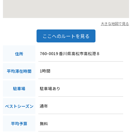
高松駅からは、バスかタクシーで約15分です。せとしるべは、
昼間は青空と海の青、赤い灯台の色のコントラストが美しく、
夜はライトアップされて幻想的な雰囲気になります。
大きな地図で見る
写真スポットとしても人気で、瀬戸内海と灯台を背景に、思い
出に残る一枚を撮影することができます。香川県を訪れた際に
ここへのルートを見る
は、ぜひせとしるべを訪れてみてください。
760-0019 香川県高松市高松港８
住所
1時間
平均滞在時間
駐車場あり
駐車場
通年
ベストシーズン
無料
平均予算