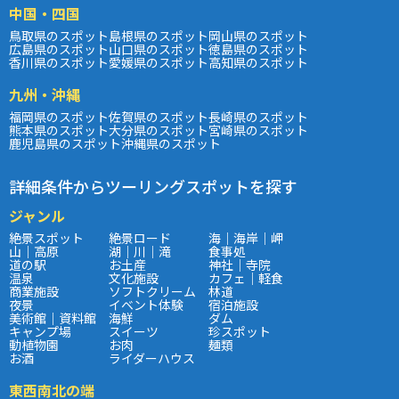
中国・四国
鳥取県のスポット
島根県のスポット
岡山県のスポット
広島県のスポット
山口県のスポット
徳島県のスポット
香川県のスポット
愛媛県のスポット
高知県のスポット
九州・沖縄
福岡県のスポット
佐賀県のスポット
長崎県のスポット
熊本県のスポット
大分県のスポット
宮崎県のスポット
鹿児島県のスポット
沖縄県のスポット
詳細条件からツーリングスポットを探す
ジャンル
絶景スポット
絶景ロード
海｜海岸｜岬
山｜高原
湖｜川｜滝
食事処
道の駅
お土産
神社｜寺院
温泉
文化施設
カフェ｜軽食
商業施設
ソフトクリーム
林道
夜景
イベント体験
宿泊施設
美術館｜資料館
海鮮
ダム
キャンプ場
スイーツ
珍スポット
動植物園
お肉
麺類
お酒
ライダーハウス
東西南北の端