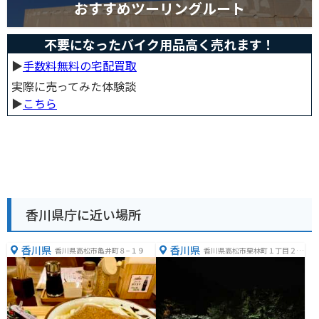
おすすめツーリングルート
不要になったバイク用品高く売れます！
▶︎
手数料無料の宅配買取
実際に売ってみた体験談
▶︎
こちら
香川県庁に近い場所
香川県
香川県
香川県高松市亀井町８−１９
香川県高松市栗林町１丁目２０
−１６