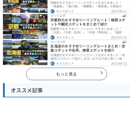
四国のおすすめツーリングスポットをまとめました！
「徳島県」「香川県」「愛媛県」「高知県」の各県の観
光地紹介します。自然豊かな山々や湖、温泉地が点在
モトスポット
2023-09-11
し、四季折々の景色を楽しめるスポットが多数ありま
ツーリング
0
す。バイクで四国にツーリングに行く際は参考にしてく
京都府のおすすめツーリングルート！絶景スポ
ださい。
ットや観光スポットをまとめて紹介
京都府のおすすめツーリングルートをまとめました！
「北部」「中部（郊外）」「中部（市街地）」「南部」
の4つのルート紹介します。古い町並みや神社仏閣、自然
モトスポット
2023-03-31
に囲まれた風光明媚なスポットが数多く存在し、様々な
ツーリング
1
楽しみ方ができます。バイクで京都府にツーリングに行
北海道のおすすめツーリングルートまとめ！定
く際は参考にしてください。
番スポットや名所、絶景スポットを紹介
北海道のおすすめツーリングルートをまとめました！地
域別に13のルート紹介します。広大な大地と美しい自然
が広がり、四季折々の魅力を楽しめる観光スポットが数
モトスポット
2023-04-22
多くあります。バイクで北海道にツーリングに行く際は
参考にしてください。
もっと見る
オススメ記事