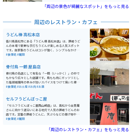
る場所です。
焼け時の美しい景色は見逃せません。 バイクで訪れる方
「周辺の景色が綺麗なスポット」をもっと見る
のためには、近くに駐車場があり、バイク専用スペース
も確保されています。また、周辺には公園やカフェとい
った休憩スポットも豊富。しっかり体を休めてから、さ
周辺のレストラン・カフェ
らに周囲の魅力的なスポットへと繰り出すことも可能で
す。地元の海の幸を味わえる食事処も多いので、ぜひ立
ち寄ってみてください。
うどん棒 高松本店
香川県高松市にある『うどん棒 高松本店』は、讃岐うど
んの本場で新鮮な手打ちうどんが楽しめる人気スポット
です。自家製のうどんはコシが強く、シンプルなかけう
どんから具材たっぷりの天ぷらうどんまで豊富なメニュ
#食事処
#麺類
ーがそろっています。おすすめの「オリーブ豚讃岐つけ
麺」は、つけダシを釜湯で割ると２度美味しいです。
骨付鳥 一鶴 屋島店
骨付鳥の名店として有名な「一鶴（いっかく）」の中で
もかなり広々とした店舗です。鳥もも肉にガッツリとし
た塩胡椒風味の辛みが効いスパイスをつけて焼いた骨付
鳥は、ビールにピッタリの味付けです。もちろん単体で
#食事処
#お土産
#お肉
#お酒
も絶品なのでツーリング中はノンアルで楽しみましょ
う。
セルフうどんぼっこ屋
「セルフうどんぼっこ屋西山崎店」は、高松から金毘羅
さんに向かう道沿いにある地元で人気の讃岐うどんのお
店です。定番の讃岐うどんに、天ぷらなどの揚げ物やお
でんなどのサイドメニューも充実しています。 お値段も
#食事処
#麺類
某有名チェーン店よりリーズナブルで、うどんに厚揚げ
をトッピング、天ぷら類3品で600円ほとで食べられま
「周辺のレストラン・カフェ」をもっと見る
す。味も抜群です。