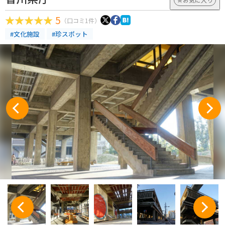
5
（口コミ1件）
#文化施設
#珍スポット