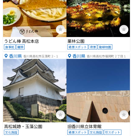
うどん棒 高松本店
栗林公園
食事処
麺類
絶景スポット
夜景
動植物園
香川県
香川県
香川県高松市玉藻町２−１
香川県高松市福岡町２丁目１８
−１９
高松城跡・玉藻公園
旧香川県立体育館
文化施設
絶景スポット
文化施設
珍スポット