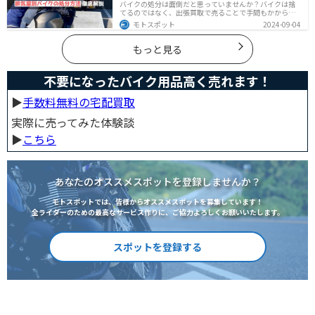
バイクの処分は面倒だと思っていませんか？バイクは捨
てるのではなく、出張買取で売ることで手間もかからず
お金にできます。売る以外の選択肢も含めて処分方法を
モトスポット
2024-09-04
まとめていますので、バイクを処分しようとしている人
は参考にしてください。
もっと見る
不要になったバイク用品高く売れます！
▶︎
手数料無料の宅配買取
実際に売ってみた体験談
▶︎
こちら
あなたのオススメスポットを登録しませんか？
モトスポットでは、皆様からオススメスポットを募集しています！
全ライダーのための最高なサービス作りに、ご協力よろしくお願いいたします。
スポットを登録する