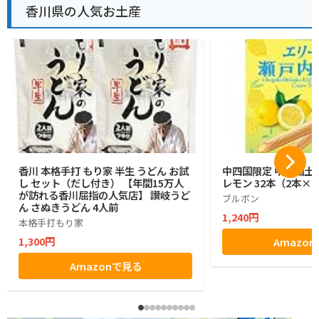
香川県の人気お土産
香川 本格手打 もり家 半生 うどん お試
中四国限定 中四国土
し セット（だし付き） 【年間15万人
レモン 32本（2本×1
が訪れる香川屈指の人気店】 讃岐うど
ブルボン
ん さぬきうどん 4人前
1,240円
本格手打もり家
1,300円
Amazo
Amazonで見る