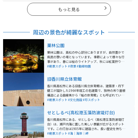
もっと見る
周辺の景色が綺麗なスポット
栗林公園
栗林公園は、高松の中心部分にありますが、自然豊かで
県民の憩いの場となっています。 季節によって様々な行
事があり、春には桜のライトアップ、秋には紅葉狩りな
どができ、季節の移り変わりを楽しむことができます。
#絶景スポット
#夜景
#動植物園
旧香川県立体育館
香川県高松市にある旧香川県立体育館は、建築家・丹下
健三が設計した1964年竣工の名建築で、独特の吊り屋根
構造による曲線美から「船の体育館」とも呼ばれていま
す。戦後日本のモダニズム建築を代表する作品のひとつ
#絶景スポット
#文化施設
#珍スポット
として知られ、そのダイナミックで美しい外観は今も高
い評価を受けています。現在は老朽化により閉館してい
せとしるべ(高松港玉藻防波堤灯台)
ますが、外観は見ることができ、建築ファンや写真好き
に人気のスポットです。 周辺は港に近く開放的な雰囲気
香川県高松市にある、せとしるべ（高松港玉藻防波堤灯
があり、散策しながら立ち寄るのにも最適。バイクでの
台）は、瀬戸内海に面した美しい景観が広がるスポット
アクセスもしやすく、海沿いの道と組み合わせたツーリ
です。この灯台は1905年に建設され、長い歴史を持ち、
ングコースにもおすすめです。瀬戸内らしい穏やかな景
今では観光名所としても人気があります。周囲には公園
#絶景スポット
#海｜海岸｜岬
色と歴史的建築を同時に楽しめる、落ち着いた魅力のあ
や海岸線があり、散策や写真撮影に最適です。特に、夕