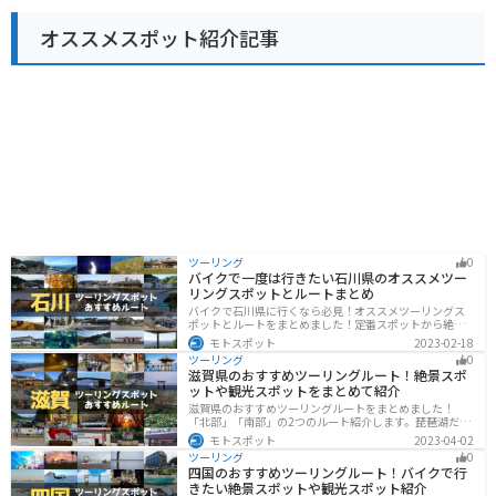
道の駅 滝宮は、観光の拠点としても、ドライブの休憩場
オススメスポット紹介記事
所としても利用しやすい施設です。
ツーリング
0
バイクで一度は行きたい石川県のオススメツー
リングスポットとルートまとめ
バイクで石川県に行くなら必見！オススメツーリングス
ポットとルートをまとめました！定番スポットから絶景
スポット、温泉、海、グルメなど様々なジャンルで楽し
モトスポット
2023-02-18
めます。バイクで石川ツーリングに行こうと思っている
ツーリング
0
人は、参考にしてください。
滋賀県のおすすめツーリングルート！絶景スポ
ットや観光スポットをまとめて紹介
滋賀県のおすすめツーリングルートをまとめました！
「北部」「南部」の2つのルート紹介します。琵琶湖だけ
でなく、比叡山ドライブウェイなどの山を楽しめるスポ
モトスポット
2023-04-02
ットも多数あります。バイクで滋賀県にツーリングに行
ツーリング
0
く際は参考にしてください。
四国のおすすめツーリングルート！バイクで行
きたい絶景スポットや観光スポット紹介