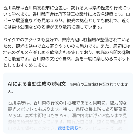
香川県庁は香川県高松市に位置し、訪れる人は県の歴史や行政につ
いて学べます。香川県庁舎は丹下健三の設計による名建築です。ロ
ビーや展望室なども見応えあり。観光の拠点としても便利で、近く
には栗林公園などの名勝があり散策に適しています。
バイクでのアクセスも良好で、県庁周辺は駐輪場が整備されている
ため、観光の途中で立ち寄りやすいのも魅力です。また、周辺には
地元のグルメを楽しめる飲食店も充実しており、観光の合間の休憩
にも最適です。香川県の文化や自然、食を一度に楽しめるスポット
としておすすめします。
AIによる自動生成の説明文
※内容の正確性は保証されていませ
ん。
香川県庁は、香川県の行政の中心地であると同時に、魅力的な
観光スポットでもあります。特に、県庁の最上階にある展望室
からは、高松市街地はもちろん、瀬戸内海に浮かぶ島々まで見
渡せる絶景が広がっています。晴れた日には、遠くに岡山県の
...続きを読む
山々まで望むことができ、感動的なパノラマビューを楽しめま
す。展望室は無料で利用できるため、気軽に訪れることができ