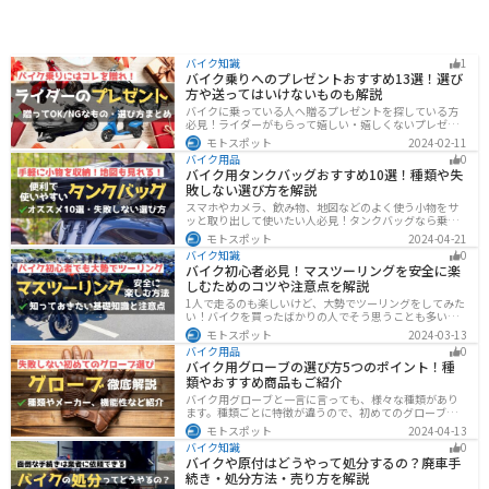
バイク知識
1
バイク乗りへのプレゼントおすすめ13選！選び
方や送ってはいけないものも解説
バイクに乗っている人へ贈るプレゼントを探している方
必見！ライダーがもらって嬉しい・嬉しくないプレゼン
トをまとめました。選び方やオススメのプレゼントも紹
モトスポット
2024-02-11
介していますので、プレゼント選びの参考にしてくださ
バイク用品
0
い。
バイク用タンクバッグおすすめ10選！種類や失
敗しない選び方を解説
スマホやカメラ、飲み物、地図などのよく使う小物をサ
ッと取り出して使いたい人必見！タンクバッグなら乗車
中でも簡単に荷物を確認できます。脱着もマグネットや
モトスポット
2024-04-21
吸盤でつけるだけで非常に簡単、しっかり固定したい人
バイク知識
0
はベルトを使うこともできます。
バイク初心者必見！マスツーリングを安全に楽
しむためのコツや注意点を解説
1人で走るのも楽しいけど、大勢でツーリングをしてみた
い！バイクを買ったばかりの人でそう思うことも多いで
しょう。他の人と一緒に走るマスツーリングはとても楽
モトスポット
2024-03-13
しいですが、安全に楽しむために確認すべきことや注意
バイク用品
0
点などたくさんあります。1人で走る時とは違った難しさ
バイク用グローブの選び方5つのポイント！種
もあるので、しっかりと確認しておきましょう。
類やおすすめ商品もご紹介
バイク用グローブと一言に言っても、様々な種類があり
ます。種類ごとに特徴が違うので、初めてのグローブ選
びで失敗しないように、しっかりと理解して選ぶように
モトスポット
2024-04-13
しましょう。この記事では、特徴やメリットデメリッ
バイク知識
0
ト、有名メーカーなど初心者が知っておくべきことをま
バイクや原付はどうやって処分するの？廃車手
とめました。
続き・処分方法・売り方を解説