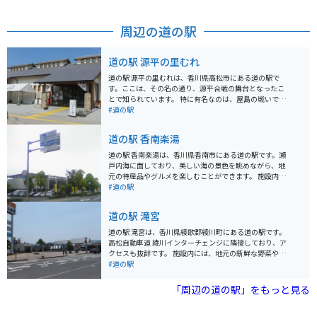
周辺の道の駅
道の駅 源平の里むれ
道の駅 源平の里むれは、香川県高松市にある道の駅で
す。ここは、その名の通り、源平合戦の舞台となったこ
とで知られています。 特に有名なのは、屋島の戦いで、
扇の的を射落とした那須与一の伝説が残る場所です。道
#道の駅
の駅には、源平合戦に関する資料館や、那須与一が弓を
構えたとされる場所を再現したモニュメントなどがあり
道の駅 香南楽湯
ます。 また、地元の特産品を販売する物産館もあり、香
川県の名産品であるうどんや、和三盆を使ったお菓子な
道の駅 香南楽湯は、香川県香南市にある道の駅です。瀬
どを購入することができます。バイクで訪れる際は、駐
戸内海に面しており、美しい海の景色を眺めながら、地
車場も広く、休憩場所としても最適です。周辺には、源
元の特産品やグルメを楽しむことができます。 施設内に
義経ゆかりの地や、四国八十八ヶ所霊場の札所などもあ
は、レストラン、物産館、温泉施設などがあり、ドライ
#道の駅
り、観光の拠点としてもおすすめです。
ブの休憩スポットとして最適です。特に、露天風呂から
は瀬戸内海を一望でき、旅の疲れを癒すことができま
道の駅 滝宮
す。 バイクで訪れる場合、道の駅には広い駐車場が完備
されているので安心です。また、周辺には、風光明媚な
道の駅 滝宮は、香川県綾歌郡綾川町にある道の駅です。
海岸線が続く「さぬき浜街道」など、ツーリングに最適
高松自動車道 綾川インターチェンジに隣接しており、ア
なルートもたくさんあります。香川県の名産品であるう
クセスも抜群です。 施設内には、地元の新鮮な野菜や果
どん店も周辺に数多くあるので、ツーリング中に立ち寄
物を販売する農産物直売所や、香川県の名産品であるう
#道の駅
ってみるのも良いでしょう。
どん店があります。 また、ベーカリーやカフェもあり、
休憩に最適です。 周辺には、日本最大の古墳である「石
「周辺の道の駅」をもっと見る
舞台古墳」や、紫雲山の中腹に位置する「滝宮天満宮」
などの観光スポットがあります。 バイクで訪れる場合、
駐車場も広く、休憩スペースもあるのでおすすめです。