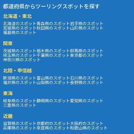
都道府県からツーリングスポットを探す
北海道・東北
北海道のスポット
青森県のスポット
岩手県のスポット
宮城県のスポット
秋田県のスポット
山形県のスポット
福島県のスポット
関東
茨城県のスポット
栃木県のスポット
群馬県のスポット
埼玉県のスポット
千葉県のスポット
東京都のスポット
神奈川県のスポット
北陸・甲信越
新潟県のスポット
富山県のスポット
石川県のスポット
福井県のスポット
山梨県のスポット
長野県のスポット
東海
岐阜県のスポット
静岡県のスポット
愛知県のスポット
三重県のスポット
近畿
滋賀県のスポット
京都府のスポット
大阪府のスポット
兵庫県のスポット
奈良県のスポット
和歌山県のスポット