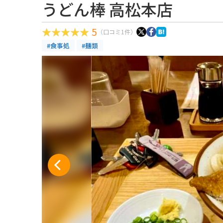
うどん棒 高松本店
5
（口コミ1件）
#食事処
#麺類