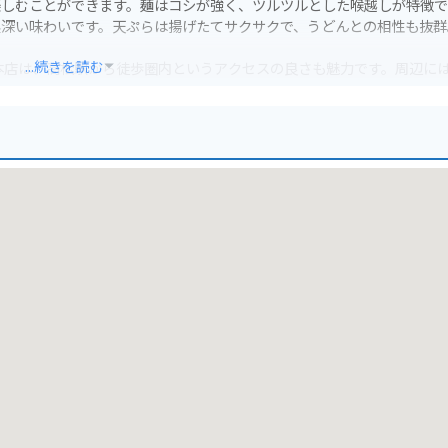
楽しむことができます。麺はコシが強く、ツルツルとした喉越しが特徴で
奥深い味わいです。天ぷらは揚げたてサクサクで、うどんとの相性も抜群
...続きを読む
本店は、高松駅から徒歩圏内というアクセスの良さも魅力です。周辺に
ので、観光のついでに立ち寄るのにも便利です。
やオリーブオイルなどがあります。高松市内の見どころとしては、栗林
うどん棒 高松本店で美味しいうどんを堪能し、香川県の魅力を満喫し