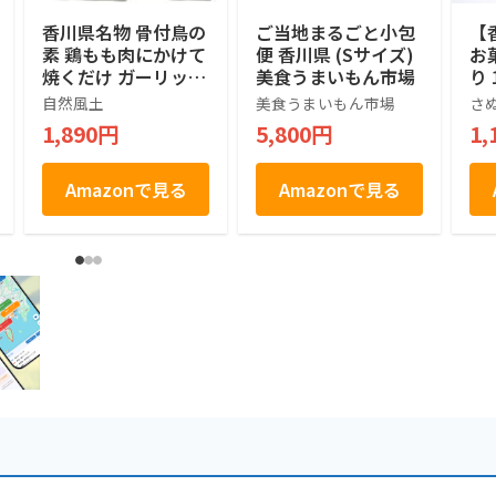
香川県名物 骨付鳥の
ご当地まるごと小包
【
素 鶏もも肉にかけて
便 香川県 (Sサイズ)
お
焼くだけ ガーリック
美食うまいもん市場
り 
×スパイスの本格お
プ)
自然風土
美食うまいもん市場
さ
つまみ（5個入） ガ
1,890円
5,800円
1,
ーリックパウダー ス
パイス チキン にん
にくパウダー 鳥もも
Amazonで見る
Amazonで見る
肉 骨付き３～4本分