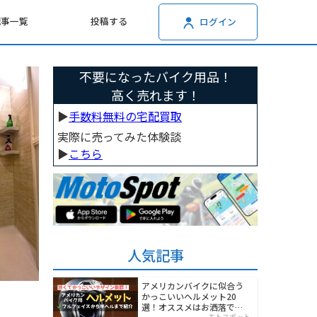
記事一覧
投稿する
ログイン
不要になったバイク用品！
高く売れます！
▶︎
手数料無料の宅配買取
実際に売ってみた体験談
▶︎
こちら
人気記事
アメリカンバイクに似合う
かっこいいヘルメット20
選！オススメはお洒落でワ
モトスポット