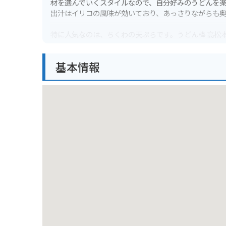
材を選んでいくスタイルなので、自分好みのうどんを
出汁はイリコの風味が効いており、あっさりながらも
特に人気なのは、ちくわの天ぷらです。うどん棒 高松
林公園や玉藻公園など、観光スポットも点在している
基本情報
香川県の名産品としては、うどん以外にも、和三盆糖
玉藻公園のほか、高松城跡や屋島などもおすすめです。
さい。