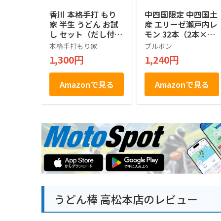
香川 本格手打 もり
中四国限定 中四国土
家 半生 うどん お試
産 エリーゼ瀬戸内レ
し セット（だし付
モン 32本（2本×16
き） 【年間15万人が
袋）
本格手打もり家
ブルボン
訪れる香川屈指の人
1,300円
1,240円
気店】 讃岐うどん
さぬきうどん 4人前
Amazonで見る
Amazonで見る
うどん棒 高松本店のレビュー