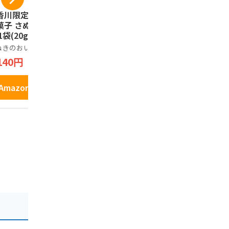
香川限定】幸せの
亀城庵 香川 讃岐う
コロンバン
菓子 さぬきのおい
どん 自宅用セット (1
パイセレク
1袋(20g×2カッ
20g×10袋) 太切麺
フト お菓子
半生 乾麺 (合成保存
わせ 個包装
ぬきのおいり
亀城庵
コロンバン
料不使用)
プチギフト
140円
2,380円
810円
パイ 10枚
Amazonで見る
Amazonで見る
Amazo