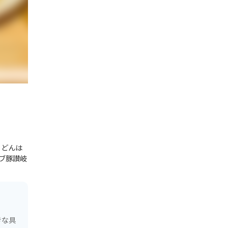
うどんは
ブ豚讃岐
きな具