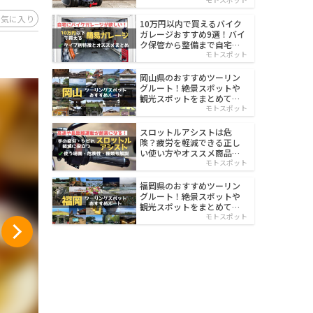
イルド
お気に入り
10万円以内で買えるバイク
ガレージおすすめ9選！バイ
ク保管から整備まで自宅で
楽々
モトスポット
岡山県のおすすめツーリン
グルート！絶景スポットや
観光スポットをまとめて紹
介
モトスポット
スロットルアシストは危
険？疲労を軽減できる正し
い使い方やオススメ商品を
紹介
モトスポット
福岡県のおすすめツーリン
グルート！絶景スポットや
観光スポットをまとめて紹
介
モトスポット