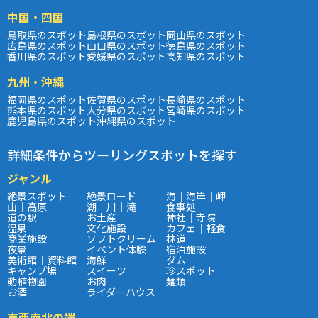
中国・四国
鳥取県のスポット
島根県のスポット
岡山県のスポット
広島県のスポット
山口県のスポット
徳島県のスポット
香川県のスポット
愛媛県のスポット
高知県のスポット
九州・沖縄
福岡県のスポット
佐賀県のスポット
長崎県のスポット
熊本県のスポット
大分県のスポット
宮崎県のスポット
鹿児島県のスポット
沖縄県のスポット
詳細条件からツーリングスポットを探す
ジャンル
絶景スポット
絶景ロード
海｜海岸｜岬
山｜高原
湖｜川｜滝
食事処
道の駅
お土産
神社｜寺院
温泉
文化施設
カフェ｜軽食
商業施設
ソフトクリーム
林道
夜景
イベント体験
宿泊施設
美術館｜資料館
海鮮
ダム
キャンプ場
スイーツ
珍スポット
動植物園
お肉
麺類
お酒
ライダーハウス
東西南北の端