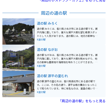
「周辺のレストラン・カフェ」をもっと見る
おすすめ。 うどんのほかにも釜飯やおにぎり、からあげ
などのサイドメニューも充実しています。山の中にある
ため、春の桜や秋の紅葉を眺めながら食事を楽しめるの
周辺の道の駅
も魅力。バイクで訪れる場合は、県道沿いのワインディ
ングを抜ける快適なツーリングコースで、自然の景色を
満喫しながら立ち寄るのに最適なグルメスポットです。
道の駅 みろく
道の駅 みろくは、香川県さぬき市にある道の駅です。瀬
戸内海に面しており、雄大な瀬戸大橋を望む絶景スポッ
トとして人気があります。 道の駅には、地元の新鮮な野
菜や果物を販売する農産物直売所や、さぬきうどんをは
#道の駅
じめとする香川県の名産品を販売するお土産屋などがあ
ります。また、瀬戸内海の海の幸を堪能できるレストラ
道の駅 ながお
ンもあり、ドライブやツーリングの休憩スポットとして
最適です。 バイクで訪れる場合、道の駅には広々とした
道の駅 ながおは、香川県さぬき市にある道の駅です。瀬
駐車場が完備されているので安心です。瀬戸内海沿いの
戸内海に面しており、雄大な瀬戸大橋を眺めながら、地
道路は、景色が良く走りやすいので、ツーリングにもお
元の新鮮な農産物や海産物を味わうことができます。 名
すすめです。 周辺には、四国八十八ヶ所霊場の第85番札
物は、なんといっても香川県産のブランド豚「オリーブ
#道の駅
所である八栗寺や、日本三大銅像の一つである大仏で有
豚」です。道の駅 ながおでは、オリーブ豚を使ったメニ
名な屋島など、観光スポットも充実しています。道の駅
ューが豊富で、中でも「オリーブ豚丼」は人気の一品で
道の駅 源平の里むれ
みろくを拠点に、香川県の観光を楽しむのはいかがでし
す。ジューシーなオリーブ豚と、甘辛いタレがご飯によ
ょうか。
く合います。また、瀬戸内海でとれた新鮮な魚介類を使
道の駅 源平の里むれは、香川県高松市にある道の駅で
った海鮮丼もおすすめです。 バイクで訪れる場合、道の
す。ここは、その名の通り、源平合戦の舞台となったこ
駅 ながおは広い駐車場が完備されているので安心です。
とで知られています。 特に有名なのは、屋島の戦いで、
瀬戸内海沿いの道をツーリングする際には、ぜひ立ち寄
扇の的を射落とした那須与一の伝説が残る場所です。道
#道の駅
ってみてください。道の駅 ながおからは、瀬戸大橋記念
の駅には、源平合戦に関する資料館や、那須与一が弓を
公園や、塩飽諸島へのフェリー乗り場も近いので、観光
構えたとされる場所を再現したモニュメントなどがあり
「周辺の道の駅」をもっと見る
の拠点としても便利です。
ます。 また、地元の特産品を販売する物産館もあり、香
川県の名産品であるうどんや、和三盆を使ったお菓子な