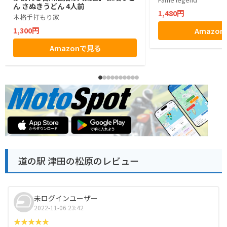
ん さぬきうどん 4人前
1,480円
本格手打もり家
1,300円
Amazo
Amazonで見る
道の駅 津田の松原のレビュー
未ログインユーザー
2022-11-06 23:42