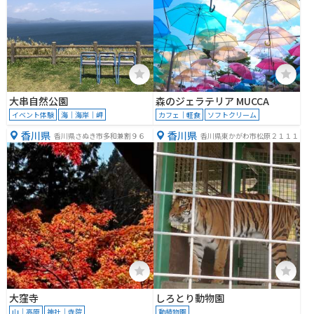
大串自然公園
森のジェラテリア MUCCA
イベント体験
海｜海岸｜岬
カフェ｜軽食
ソフトクリーム
香川県
香川県
香川県さぬき市多和兼割９６
香川県東かがわ市松原２１１１
大窪寺
しろとり動物園
山｜高原
神社｜寺院
動植物園