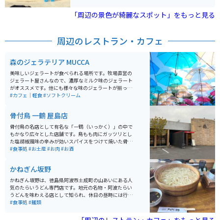
には土産物屋も並んでいます。
「周辺の景色が綺麗なスポット」をもっと見る
周辺のレストラン・カフェ
森のジェラテリア MUCCA
美味しいジェラートが食べられる場所です。牧場直営の
ジェラート屋さんなので、濃厚なミルク味のジェラート
がオススメです。他にも様々な味のジェラートが揃って
います。カラフルな傘が飾られており、オシャレな空間
#カフェ｜軽食
#ソフトクリーム
になっています。
骨付鳥 一鶴 屋島店
骨付鳥の名店として有名な「一鶴（いっかく）」の中で
もかなり広々とした店舗です。鳥もも肉にガッツリとし
た塩胡椒風味の辛みが効いスパイスをつけて焼いた骨付
鳥は、ビールにピッタリの味付けです。もちろん単体で
#食事処
#お土産
#お肉
#お酒
も絶品なのでツーリング中はノンアルで楽しみましょ
う。
かねぎん坂野
かねぎん坂野は、徳島県阿波市土成町の山あいにある人
気のたらいうどん専門店です。地元の名物・阿波たらい
うどんを味わえる店として知られ、休日の昼時には行列
ができることも多いほどの人気。木製の大きなたらいに
#食事処
#麺類
盛られたうどんはコシが強く、素朴ながら深みのある味
わいが魅力です。量が多めなので、少食の方はシェアが