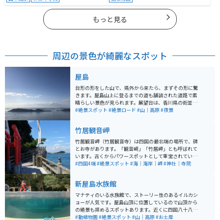
もっと見る
周辺の景色が綺麗なスポット
屋島
台形の形をした山で、県外から来たら、まずその形に驚
きます。屋島山上に登るまでの道も舗装された道路で素
晴らしい景色が見られます。展望台は、香川県の街並み
や瀬戸大橋、瀬戸内の多島美が一望できるスポットで
#絶景スポット
#絶景ロード
#山｜高原
#夜景
す。
竹居観音岬
竹居観音岬（竹居観音寺）は四国の最北端の場所で、碑
とお寺があります。「観音崎」「竹居岬」とも呼ばれて
います。古くからパワースポットとして重宝されていま
す。高松城築城（1590年）にあたって城の鬼門（北東）
#四国4端
#絶景スポット
#海｜海岸｜岬
#神社｜寺院
の守り神として馬頭観世音菩薩が祀られたことが始まり
とされています。 岩窟内へ向かう参道も海岸に面してい
新屋島水族館
ます。断崖絶壁の岩場を縫うように造られた桟橋（参
道）を進むことで、まるで「海上散歩」を行なっている
マナティのいる水族館で、ストーリー性のあるイルカシ
かのような解放感が得られます。 道からそれたスポット
ョーが人気です。屋島山頂に位置しているので山頂から
で、かなりの急勾配です。バイクは転倒の可能性がある
の絶景も拝めるスポットあります。近くに四国八十八ヶ
ので安全運転でご訪問ください。
所の第84番札所である屋島寺もあり、駐車場からの道中
#動植物園
#絶景スポット
#山｜高原
#お土産