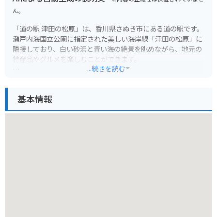
ん。
「道の駅 津田の松原」は、香川県さぬき市にある道の駅です。
瀬戸内海国立公園に指定された美しい海岸線「津田の松原」に
隣接しており、白い砂浜と青い海の絶景を眺めながら、地元の
特産品やグルメを楽しむことができます。
...続きを読む
松原は、約1kmにわたって続く白砂青松の景勝地として知られ
ており、海水浴や散策に最適です。また、周辺には、瀬戸内海
基本情報
を望む絶景露天風呂が人気の「さぬき温泉」や、四国八十八ヶ
所霊場の第86番札所である「志度寺」など、観光スポットも充
実しています。
バイクで訪れる場合、道の駅には広い駐車場が完備されている
ので安心です。周辺の海岸線は、信号も少なく、景色が良いの
でツーリングにも最適です。道の駅では、地元産の新鮮な野菜
や果物、海産物などが販売されているほか、さぬきうどんや海
鮮丼などのグルメも楽しめます。特に、瀬戸内海でとれた新鮮
な魚介を使った料理はおすすめです。