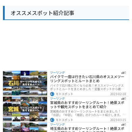
どを購入することができます。バイクで訪れる際は、駐
車場も広く、休憩場所としても最適です。周辺には、源
オススメスポット紹介記事
義経ゆかりの地や、四国八十八ヶ所霊場の札所などもあ
り、観光の拠点としてもおすすめです。
ツーリング
0
バイクで一度は行きたい石川県のオススメツー
リングスポットとルートまとめ
バイクで石川県に行くなら必見！オススメツーリングス
ポットとルートをまとめました！定番スポットから絶景
スポット、温泉、海、グルメなど様々なジャンルで楽し
モトスポット
2023-02-18
めます。バイクで石川ツーリングに行こうと思っている
ツーリング
0
人は、参考にしてください。
宮城県のおすすめツーリングルート！絶景スポ
ットや観光スポットをまとめて紹介
宮城県のおすすめツーリングルートをまとめました！
「北部」「中部」「南部」の3つのルート紹介します。キ
ツネ村や広大な山や滝、湖などを歴史や自然を満喫する
モトスポット
2023-03-15
ツーリングができます。バイクで宮城県にツーリングに
ツーリング
0
行く際は参考にしてください。
埼玉県のおすすめツーリングルート！絶景スポ