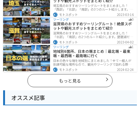
ットや観光スポットをまとめて紹介
埼玉県のおすすめツーリングルートをまとめました！
「西部」「北部」「南部」の3つのルート紹介します。自
然豊かな西側と街中の東側で違った楽しみ方ができま
モトスポット
2023-03-16
す。バイクで埼玉県にツーリングに行く際は参考にして
ツーリング
0
ください。
滋賀県のおすすめツーリングルート！絶景スポ
ットや観光スポットをまとめて紹介
滋賀県のおすすめツーリングルートをまとめました！
「北部」「南部」の2つのルート紹介します。琵琶湖だけ
でなく、比叡山ドライブウェイなどの山を楽しめるスポ
モトスポット
2023-04-02
ットも多数あります。バイクで滋賀県にツーリングに行
ツーリング
1
く際は参考にしてください。
地域別6箇所、日本の端まとめ｜最北端・最東
端・最西端・最南端に行く
日本の色々な端を地域別にまとめました！全て一般人が
到達可能な場所なので、観光やツーリングで訪れる際の
参考にしてください。
モトスポット
2024-02-24
もっと見る
オススメ記事