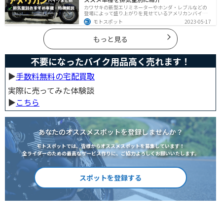
カワサキの新型エリミネーターやホンダ・レブルなどの
登場によって盛り上がりを見せているアメリカンバイ
ク。スタイリッシュに乗れることはもちろん、ツーリン
モトスポット
2023-05-17
グや通学通勤もこなせるアメリカンバイクの特徴や、オ
ススメの車種についてご紹介します！
もっと見る
不要になったバイク用品高く売れます！
▶︎
手数料無料の宅配買取
実際に売ってみた体験談
▶︎
こちら
あなたのオススメスポットを登録しませんか？
モトスポットでは、皆様からオススメスポットを募集しています！
全ライダーのための最高なサービス作りに、ご協力よろしくお願いいたします。
スポットを登録する