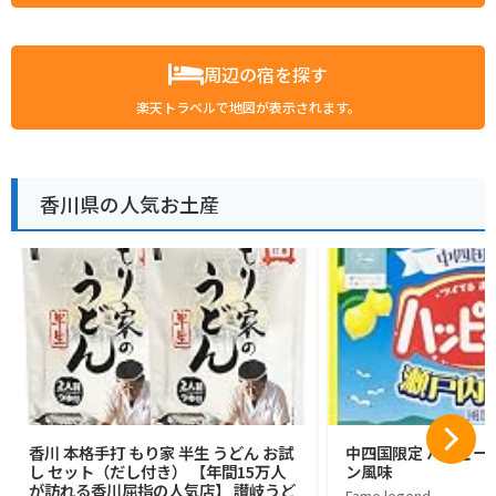
周辺の宿を探す
楽天トラベルで地図が表示されます。
香川県の人気お土産
香川 本格手打 もり家 半生 うどん お試
中四国限定 ハッピー
し セット（だし付き） 【年間15万人
ン風味
が訪れる香川屈指の人気店】 讃岐うど
Fame legend