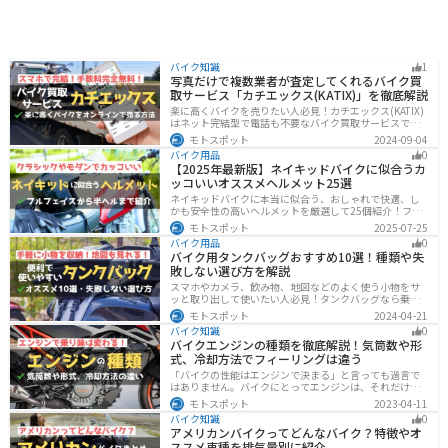
バイク知識
1
写真だけで複数業者が査定してくれるバイク買
取サービス「カチエックス(KATIX)」を徹底解説
楽に高くバイクを売りたい人必見！カチエックス(KATIX)
はネット完結型で電話も不要なバイク買取サービスで
す。バイク情報と写真を登録するだけで、複数のバイク
モトスポット
2024-09-04
業者がオークション形式で価格を競い合ってくれるの
バイク用品
0
で、何もせず最高値でバイクを売ることができます。
【2025年最新版】ネイキッドバイクに似合うカ
ッコいいオススメヘルメット25選
ネイキッドバイクに本当に似合う、おしゃれで快適、し
かも安全性の高いヘルメットを厳選して25個紹介！フル
フェイス・ジェット・システムなどタイプ別に特徴や選
モトスポット
2025-07-25
び方も徹底解説。街乗りやツーリング、初心者からベテ
バイク用品
0
ランまで満足できるモデルを集めました。
バイク用タンクバッグおすすめ10選！種類や失
敗しない選び方を解説
スマホやカメラ、飲み物、地図などのよく使う小物をサ
ッと取り出して使いたい人必見！タンクバッグなら乗車
中でも簡単に荷物を確認できます。脱着もマグネットや
モトスポット
2024-04-21
吸盤でつけるだけで非常に簡単、しっかり固定したい人
バイク知識
0
はベルトを使うこともできます。
バイクエンジンの種類を徹底解説！気筒数や形
式、冷却方法でフィーリングは違う
「バイクの性能はエンジンで決まる」と言っても過言で
はありません。バイクにとってエンジンは、それだけ重
要なパーツなんです。エンジンの種類と特徴を知れば、
モトスポット
2023-04-11
あなたもワンランク上のバイク選びができるようになり
バイク知識
0
ます！
アメリカンバイクってどんなバイク？特徴やオ
ススメ車種を排気量別に紹介