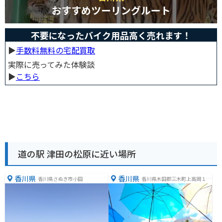
おすすめツーリングルート
不要になったバイク用品高く売れます！
▶︎
手数料無料の宅配買取
実際に売ってみた体験談
▶︎
こちら
道の駅 津田の松原に近い場所
香川県
香川県
香川県さぬき市小田
香川県木田郡三木町上高岡１６
１３