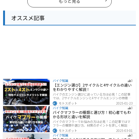
もっと見る
オススメ記事
バイク知識
0
【エンジン選び】2サイクルと4サイクルの違い
をわかりやすく解説！
バイクのエンジン選びに迷っている方は必見！この記事
では、2サイクルエンジンと4サイクルエンジンの特徴や
メリット、選び方を解説しています。実は、4サイクルエ
モトスポット
2025-01-23
ンジンは燃費が良く経済的で扱いやすいため、初心者の
バイク知識
0
方にはおすすめです。記事を読めば、最適なエンジン選
バイクマフラーの種類と選び方！初心者でもわ
びのヒントが得られます。
かる形状と違いを解説
バイクのマフラーでお悩みの方は必見！この記事ではマ
フラーの種類や選び方、材質のポイントを詳しく解説し
ています。実は初めてのカスタマイズには、先端だけ変
モトスポット
2025-03-01
えられるスリップオンマフラーがおすすめです。記事を
バイク知識
0
読めば、理想のサウンドと走りを手に入れられます。