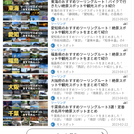
東海のおすすめツーリングルート！バイクで行
きたい絶景スポットや観光スポット紹介
東海のおすすめツーリングスポットをまとめました！
「岐阜県」「静岡県」「愛知県」「三重県」の各県の観
光地紹介します。自然豊かな山々や湖、温泉地が点在
モトスポット
2023-09-05
し、四季折々の景色を楽しめるスポットが多数ありま
ツーリング
0
す。バイクで東海にツーリングに行く際は参考にしてく
愛知県のおすすめツーリングルート！絶景スポ
ださい。
ットや観光スポットをまとめて紹介
愛知県のおすすめツーリングルートをまとめました！
「市街地周辺」「東部」「渥美半島」「知多半島」の4つ
のルート紹介します。名古屋周辺の栄えたスポットから
モトスポット
2023-03-03
山、海、美術館なども多数あり、自然・歴史・文化を満
ツーリング
0
喫するツーリングができます。バイクで愛知県にツーリ
福島県のおすすめツーリングルート！絶景スポ
ングに行く際は参考にしてください。
ットや観光スポットをまとめて紹介
福島県のおすすめツーリングルートをまとめました！
「北部」「東部」「西部」の3つのルート紹介します。内
陸部には山々が連なり、海岸線は太平洋に面してるので
モトスポット
2023-04-17
観光スポットが多数あります。バイクで福島県にツーリ
ツーリング
0
ングに行く際は参考にしてください。
大阪府のおすすめツーリングルート！絶景スポ
ットや観光スポットをまとめて紹介
大阪府のおすすめツーリングルートをまとめました！
「北部」「中部（市街地）」「南東部」の3つのルート紹
介します。歴史と近代が融合した魅力的なエリアで様々
モトスポット
2023-04-01
な楽しみ方ができます。バイクで大阪府にツーリングに
ツーリング
0
行く際は参考にしてください。
千葉県のおすすめツーリングルート3選！定番
の名所や絶景スポットまとめ
千葉県のおすすめツーリングルートをまとめました！
「北部」「南部（沿岸）」「南部（内陸）」の3つを地域
別で紹介します！千葉は首都圏からのアクセスも良く、
モトスポット
2023-02-22
海と山どちらも堪能できるのでツーリングには最適な場
所です。