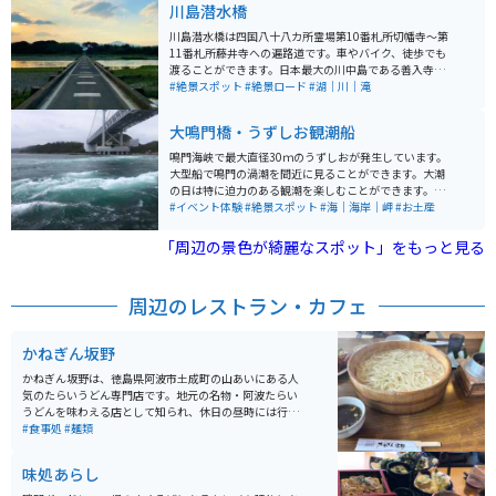
川島潜水橋
川島潜水橋は四国八十八カ所霊場第10番札所切幡寺～第
11番札所藤井寺への遍路道です。車やバイク、徒歩でも
渡ることができます。日本最大の川中島である善入寺島
と川島町を結んでいます。 台風や大雨の日は川が増水し
#絶景スポット
#絶景ロード
#湖｜川｜滝
橋が沈んでしまうこともあるため、そのような日は通行
止めになります。車一台分しか通れないので対向車が見
大鳴門橋・うずしお観潮船
えたら通り過ぎるのを待ちましょう。天気のいい日は川
が広く周りに遮るものが無いので良い景色がみられま
鳴門海峡で最大直径30ｍのうずしおが発生しています。
す。とても綺麗な絶景ポイントです。
大型船で鳴門の渦潮を間近に見ることができます。大潮
の日は特に迫力のある観潮を楽しむことができます。徳
島県側からの出発となりますので渦潮ポイントに近く、
#イベント体験
#絶景スポット
#海｜海岸｜岬
#お土産
船に乗っている時間も短めとなります。上から見下ろせ
る船「わんだーなると」と、水中から見る「アクアエデ
「周辺の景色が綺麗なスポット」をもっと見る
ィ」があります。
周辺のレストラン・カフェ
かねぎん坂野
かねぎん坂野は、徳島県阿波市土成町の山あいにある人
気のたらいうどん専門店です。地元の名物・阿波たらい
うどんを味わえる店として知られ、休日の昼時には行列
ができることも多いほどの人気。木製の大きなたらいに
#食事処
#麺類
盛られたうどんはコシが強く、素朴ながら深みのある味
わいが魅力です。量が多めなので、少食の方はシェアが
味処あらし
おすすめ。 うどんのほかにも釜飯やおにぎり、からあげ
などのサイドメニューも充実しています。山の中にある