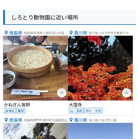
しろとり動物園に近い場所
徳島県
香川県
徳島県阿波市土成町宮川内落久
香川県さぬき市多和兼割９６
保１０４
かねぎん坂野
大窪寺
食事処
麺類
山｜高原
神社｜寺院
徳島県
香川県
徳島県鳴門市瀬戸町中島田東山
香川県さぬき市小田