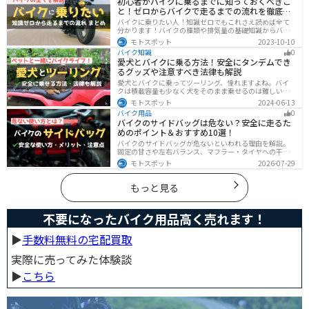
初心者がバイクに乗るまでに知っておくべきこ
と！ゼロからバイクで走るまでの流れを徹底解
説
バイクに乗りたい人！知識ゼロでもこれさえ読めば全て
分かります！バイクの種類や排気量の基礎知識からバイ
クの選び方、免許の取り方、購入、納車、その後のバイ
モトスポット
2023-10-10
クライフまで全てサポートします！
バイク知識
0
愛犬とバイクに乗る方法！安全にタンデムでき
るグッズや注意すべき法律も解説
愛犬とバイクに乗ってツーリング、憧れますよね。バイ
クは積載容量も少なく犬をそのまま乗せるのは難しいで
すが、専用アイテムを使えば実現できます。この記事で
モトスポット
2024-06-13
は、安全に楽しむために必要な知識やグッズをまとめま
バイク用品
0
した。しっかりと準備して愛犬とバイクライフを満喫し
バイクのサイドバッグは危ない？安全に走るた
ましょう！
めのポイント＆おすすめ10選！
バイクのサイドバッグが危ないといわれる理由を解説。
固定の甘さや左右バランス、マフラー・タイヤへの干
渉、横幅の変化など安全上の注意点に加え、メリット・
モトスポット
2026-07-29
デメリット、容量・素材・防水性を踏まえた選び方、お
すすめのサイドバッグ10選を紹介します。
もっと見る
不要になったバイク用品高く売れます！
▶︎
手数料無料の宅配買取
実際に売ってみた体験談
▶︎
こちら