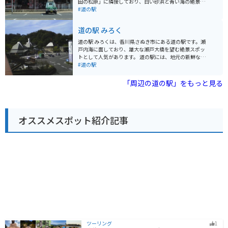
田の松原」に隣接しており、白い砂浜と青い海の絶景を
ートがたくさんあります。道の駅で休憩を挟みながら、
眺めながら、地元の特産品やグルメを楽しむことができ
#道の駅
自然豊かな徳島の景色を楽しむのはいかがでしょうか。
ます。 松原は、約1kmにわたって続く白砂青松の景勝地
周辺には、薬師寺のほかにも、太龍寺や平等寺など、歴
として知られており、海水浴や散策に最適です。また、
道の駅 みろく
史的な寺院が点在しています。また、車で約30分の場所
周辺には、瀬戸内海を望む絶景露天風呂が人気の「さぬ
には、世界最大級の渦潮で知られる鳴門海峡があり、観
き温泉」や、四国八十八ヶ所霊場の第86番札所である
道の駅 みろくは、香川県さぬき市にある道の駅です。瀬
光スポットとしても人気です。
「志度寺」など、観光スポットも充実しています。 バイ
戸内海に面しており、雄大な瀬戸大橋を望む絶景スポッ
クで訪れる場合、道の駅には広い駐車場が完備されてい
トとして人気があります。 道の駅には、地元の新鮮な野
るので安心です。周辺の海岸線は、信号も少なく、景色
菜や果物を販売する農産物直売所や、さぬきうどんをは
#道の駅
が良いのでツーリングにも最適です。道の駅では、地元
じめとする香川県の名産品を販売するお土産屋などがあ
産の新鮮な野菜や果物、海産物などが販売されているほ
ります。また、瀬戸内海の海の幸を堪能できるレストラ
「周辺の道の駅」をもっと見る
か、さぬきうどんや海鮮丼などのグルメも楽しめます。
ンもあり、ドライブやツーリングの休憩スポットとして
特に、瀬戸内海でとれた新鮮な魚介を使った料理はおす
最適です。 バイクで訪れる場合、道の駅には広々とした
すめです。
駐車場が完備されているので安心です。瀬戸内海沿いの
道路は、景色が良く走りやすいので、ツーリングにもお
オススメスポット紹介記事
すすめです。 周辺には、四国八十八ヶ所霊場の第85番札
所である八栗寺や、日本三大銅像の一つである大仏で有
名な屋島など、観光スポットも充実しています。道の駅
みろくを拠点に、香川県の観光を楽しむのはいかがでし
ょうか。
ツーリング
1