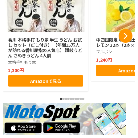
香川 本格手打 もり家 半生 うどん お試
中四国限定 中四国土
し セット（だし付き） 【年間15万人
レモン 32本（2本×1
が訪れる香川屈指の人気店】 讃岐うど
ブルボン
ん さぬきうどん 4人前
1,240円
本格手打もり家
1,300円
Amazo
Amazonで見る