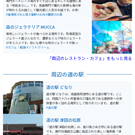
鳴門ボードレース場のすぐそばにあるキレイな建物にあ
ため、春の桜や秋の紅葉を眺めながら食事を楽しめるの
る「味処あらし」です。徳島鳴門で獲れた新鮮な海の幸
も魅力。バイクで訪れる場合は、県道沿いのワインディ
が味わえるお店として観光客に人気のお店です。お刺身
ングを抜ける快適なツーリングコースで、自然の景色を
からお寿司、揚げ物、煮物まで、なんでも美味しくいた
#食事処
#お土産
#海鮮
#お肉
#麺類
#お酒
満喫しながら立ち寄るのに最適なグルメスポットです。
だけます。ボートレース場に併設されている感じなの
で、駐車場も広々です。
森のジェラテリア MUCCA
美味しいジェラートが食べられる場所です。牧場直営の
ジェラート屋さんなので、濃厚なミルク味のジェラート
がオススメです。他にも様々な味のジェラートが揃って
います。カラフルな傘が飾られており、オシャレな空間
#カフェ｜軽食
#ソフトクリーム
になっています。
「周辺のレストラン・カフェ」をもっと見る
周辺の道の駅
道の駅 どなり
道の駅 どなりは、徳島県阿波市にある道の駅です。ここ
は、四国八十八ヶ所霊場の23番札所である薬師寺への参
拝客が多く訪れる場所として知られています。 道の駅 ど
なりには、地元の特産品を販売する直売所があり、新鮮
#道の駅
な野菜や果物、加工品などを購入することができます。
また、レストランでは、地元の食材を使った料理を楽し
道の駅 津田の松原
むことができます。特に、阿波尾鶏を使った料理が人気
です。 バイクで訪れる場合、道の駅 どなりは、広い駐車
「道の駅 津田の松原」は、香川県さぬき市にある道の駅
場が完備されているので安心です。また、周辺には、風
です。瀬戸内海国立公園に指定された美しい海岸線「津
光明媚な海岸線や山岳道路など、ツーリングに最適なル