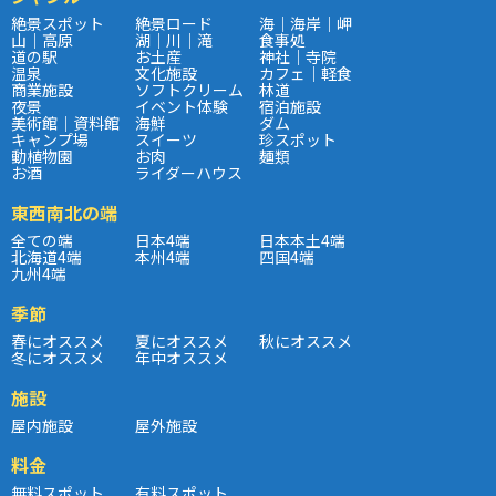
絶景スポット
絶景ロード
海｜海岸｜岬
山｜高原
湖｜川｜滝
食事処
道の駅
お土産
神社｜寺院
温泉
文化施設
カフェ｜軽食
商業施設
ソフトクリーム
林道
夜景
イベント体験
宿泊施設
美術館｜資料館
海鮮
ダム
キャンプ場
スイーツ
珍スポット
動植物園
お肉
麺類
お酒
ライダーハウス
東西南北の端
全ての端
日本4端
日本本土4端
北海道4端
本州4端
四国4端
九州4端
季節
春にオススメ
夏にオススメ
秋にオススメ
冬にオススメ
年中オススメ
施設
屋内施設
屋外施設
料金
無料スポット
有料スポット