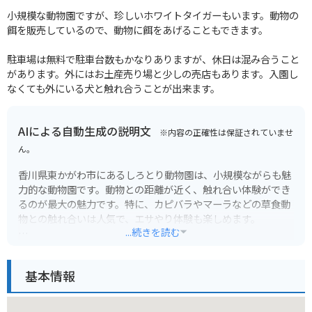
小規模な動物園ですが、珍しいホワイトタイガーもいます。動物の
餌を販売しているので、動物に餌をあげることもできます。
駐車場は無料で駐車台数もかなりありますが、休日は混み合うこと
があります。外にはお土産売り場と少しの売店もあります。入園し
なくても外にいる犬と触れ合うことが出来ます。
AIによる自動生成の説明文
※内容の正確性は保証されていませ
ん。
香川県東かがわ市にあるしろとり動物園は、小規模ながらも魅
力的な動物園です。動物との距離が近く、触れ合い体験ができ
るのが最大の魅力です。特に、カピバラやマーラなどの草食動
物との触れ合いは人気で、エサやり体験も楽しめます。
...続きを読む
園内には、遊園地エリアもあり、小さなお子様連れでも1日中
楽しめます。また、バイクで訪れる場合、動物園に無料駐車場
基本情報
があるので安心です。周辺には、道の駅 恋人の聖地 や 白鳥神
社 など、観光スポットも点在しているので、合わせて訪れてみ
てはいかがでしょうか。