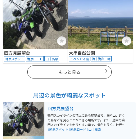
四方見展望台
大串自然公園
絶景スポット
絶景ロード
山｜高原
イベント体験
海｜海岸｜岬
もっと見る
周辺の景色が綺麗なスポット
四方見展望台
鳴門スカイラインの頂上にある展望台で、海や山、近く
の島などを見ることができる場所です。また、道中の鳴
門スカイラインも走りやすい道で、景色も良く、地元の
ツーリングスポットとして有名です。展望台には自販機
#絶景スポット
#絶景ロード
#山｜高原
やトイレ、望遠鏡、ベンチがあるので、休憩するのにも
良い場所です。