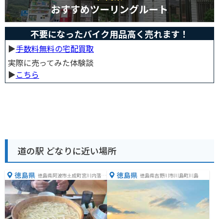
おすすめツーリングルート
不要になったバイク用品高く売れます！
▶︎
手数料無料の宅配買取
実際に売ってみた体験談
▶︎
こちら
道の駅 どなりに近い場所
徳島県
徳島県
徳島県阿波市土成町宮川内落久
徳島県吉野川市川島町川島
保１０４