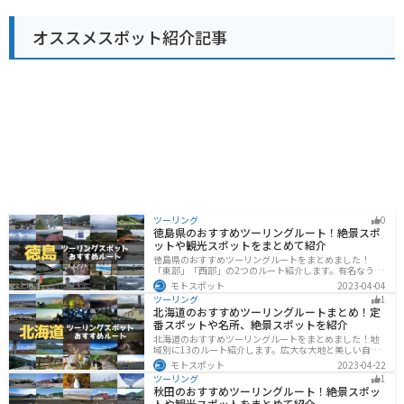
駐車場が完備されているので安心です。瀬戸内海沿いの
道路は、景色が良く走りやすいので、ツーリングにもお
オススメスポット紹介記事
すすめです。 周辺には、四国八十八ヶ所霊場の第85番札
所である八栗寺や、日本三大銅像の一つである大仏で有
名な屋島など、観光スポットも充実しています。道の駅
みろくを拠点に、香川県の観光を楽しむのはいかがでし
ょうか。
ツーリング
0
徳島県のおすすめツーリングルート！絶景スポ
ットや観光スポットをまとめて紹介
徳島県のおすすめツーリングルートをまとめました！
「東部」「西部」の2つのルート紹介します。有名なうず
しおや山を中心とした自然豊かなスポットが多数ありま
モトスポット
2023-04-04
す。バイクで徳島県にツーリングに行く際は参考にして
ツーリング
1
ください。
北海道のおすすめツーリングルートまとめ！定
番スポットや名所、絶景スポットを紹介
北海道のおすすめツーリングルートをまとめました！地
域別に13のルート紹介します。広大な大地と美しい自然
が広がり、四季折々の魅力を楽しめる観光スポットが数
モトスポット
2023-04-22
多くあります。バイクで北海道にツーリングに行く際は
ツーリング
1
参考にしてください。
秋田のおすすめツーリングルート！絶景スポッ
トや観光スポットをまとめて紹介