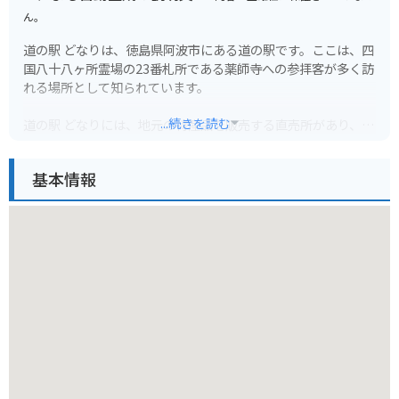
ん。
道の駅 どなりは、徳島県阿波市にある道の駅です。ここは、四
国八十八ヶ所霊場の23番札所である薬師寺への参拝客が多く訪
れる場所として知られています。
...続きを読む
道の駅 どなりには、地元の特産品を販売する直売所があり、新
鮮な野菜や果物、加工品などを購入することができます。ま
た、レストランでは、地元の食材を使った料理を楽しむことが
基本情報
できます。特に、阿波尾鶏を使った料理が人気です。
バイクで訪れる場合、道の駅 どなりは、広い駐車場が完備され
ているので安心です。また、周辺には、風光明媚な海岸線や山
岳道路など、ツーリングに最適なルートがたくさんあります。
道の駅で休憩を挟みながら、自然豊かな徳島の景色を楽しむの
はいかがでしょうか。
周辺には、薬師寺のほかにも、太龍寺や平等寺など、歴史的な
寺院が点在しています。また、車で約30分の場所には、世界最
大級の渦潮で知られる鳴門海峡があり、観光スポットとしても
人気です。