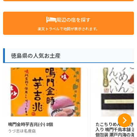
周辺の宿を探す
楽天トラベルで地図が表示されます。
徳島県の人気お土産
鳴門金時芋吉兆(小) 8個
たこちりめん素焼きせん
入り 鳴門千鳥本舗 
うづ志ほ名産店
個包装 瀬戸内海の海