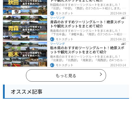
秋田県のおすすめツーリングルートをまとめました！
「北部」「中部」「西部」の3つのルート紹介します。自
然豊かな山々や湖、温泉地が点在し、四季折々の景色を
モトスポット
2023-04-19
楽しめるスポットが多数あります。バイクで秋田県にツ
ツーリング
1
ーリングに行く際は参考にしてください。
青森のおすすめツーリングルート！絶景スポッ
トや観光スポットをまとめて紹介
青森県のおすすめツーリングルートをまとめました！
「下北半島」「津軽半島」「南部」の3つのルート紹介し
ます。自然に恵まれた風光明媚な景色や歴史文化に触れ
モトスポット
2023-04-21
られる観光スポットが多くあります。バイクで青森県に
ツーリング
0
ツーリングに行く際は参考にしてください。
栃木県のおすすめツーリングルート！絶景スポ
ットや観光スポットをまとめて紹介
栃木県のおすすめツーリングルートをまとめました！
「北東部」「北西部」「南東部」「南西部」の4つのルー
ト紹介します。日本を代表する神社や広大な山や滝、湖
モトスポット
2023-03-14
などを歴史や自然を満喫するツーリングができます。バ
イクで栃木県にツーリングに行く際は参考にしてくださ
い。
もっと見る
オススメ記事