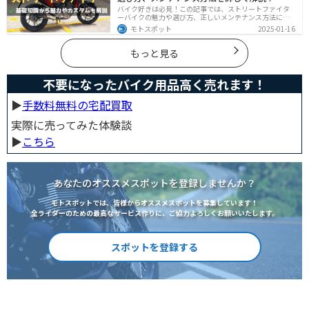
バイク好きは必見！この記事では、ストリートファイタ
ーバイクの魅力や選び方、正しいメンテナンス方法につ
いて解説しています。実はストリートファイターバイク
モトスポット
2025-01-16
は、個性的なデザインと高い走行性能が魅力です。この
記事を読めば、ストリートファイターバイクの魅力がわ
かります。
もっと見る
不要になったバイク用品高く売れます！
▶︎
手数料無料の宅配買取
実際に売ってみた体験談
▶︎
こちら
あなたのオススメスポットを登録しませんか？
モトスポットでは、皆様からオススメスポットを募集しています！
全ライダーのための最高なサービス作りに、ご協力よろしくお願いいたします。
スポットを登録する