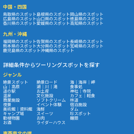
中国・四国
鳥取県のスポット
島根県のスポット
岡山県のスポット
広島県のスポット
山口県のスポット
徳島県のスポット
香川県のスポット
愛媛県のスポット
高知県のスポット
九州・沖縄
福岡県のスポット
佐賀県のスポット
長崎県のスポット
熊本県のスポット
大分県のスポット
宮崎県のスポット
鹿児島県のスポット
沖縄県のスポット
詳細条件からツーリングスポットを探す
ジャンル
絶景スポット
絶景ロード
海｜海岸｜岬
山｜高原
湖｜川｜滝
食事処
道の駅
お土産
神社｜寺院
温泉
文化施設
カフェ｜軽食
商業施設
ソフトクリーム
林道
夜景
イベント体験
宿泊施設
美術館｜資料館
海鮮
ダム
キャンプ場
スイーツ
珍スポット
動植物園
お肉
麺類
お酒
ライダーハウス
東西南北の端