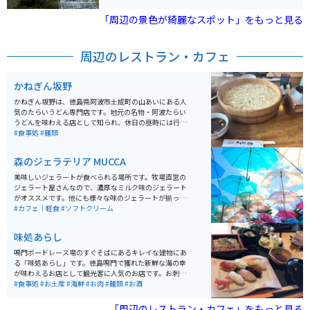
もアクセス可能です。
「周辺の景色が綺麗なスポット」をもっと見る
周辺のレストラン・カフェ
かねぎん坂野
かねぎん坂野は、徳島県阿波市土成町の山あいにある人
気のたらいうどん専門店です。地元の名物・阿波たらい
うどんを味わえる店として知られ、休日の昼時には行列
ができることも多いほどの人気。木製の大きなたらいに
#食事処
#麺類
盛られたうどんはコシが強く、素朴ながら深みのある味
わいが魅力です。量が多めなので、少食の方はシェアが
森のジェラテリア MUCCA
おすすめ。 うどんのほかにも釜飯やおにぎり、からあげ
などのサイドメニューも充実しています。山の中にある
美味しいジェラートが食べられる場所です。牧場直営の
ため、春の桜や秋の紅葉を眺めながら食事を楽しめるの
ジェラート屋さんなので、濃厚なミルク味のジェラート
も魅力。バイクで訪れる場合は、県道沿いのワインディ
がオススメです。他にも様々な味のジェラートが揃って
ングを抜ける快適なツーリングコースで、自然の景色を
います。カラフルな傘が飾られており、オシャレな空間
#カフェ｜軽食
#ソフトクリーム
満喫しながら立ち寄るのに最適なグルメスポットです。
になっています。
味処あらし
鳴門ボードレース場のすぐそばにあるキレイな建物にあ
る「味処あらし」です。徳島鳴門で獲れた新鮮な海の幸
が味わえるお店として観光客に人気のお店です。お刺身
からお寿司、揚げ物、煮物まで、なんでも美味しくいた
#食事処
#お土産
#海鮮
#お肉
#麺類
#お酒
だけます。ボートレース場に併設されている感じなの
で、駐車場も広々です。
「周辺のレストラン・カフェ」をもっと見る