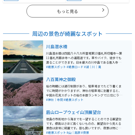
もっと見る
周辺の景色が綺麗なスポット
川島潜水橋
川島潜水橋は四国八十八カ所霊場第10番札所切幡寺～第
11番札所藤井寺への遍路道です。車やバイク、徒歩でも
渡ることができます。日本最大の川中島である善入寺島
と川島町を結んでいます。 台風や大雨の日は川が増水し
#絶景スポット
#絶景ロード
#湖｜川｜滝
橋が沈んでしまうこともあるため、そのような日は通行
止めになります。車一台分しか通れないので対向車が見
八百萬神之御殿
えたら通り過ぎるのを待ちましょう。天気のいい日は川
が広く周りに遮るものが無いので良い景色がみられま
桜の時期には通行制限があり、駐車場までたどり着くま
す。とても綺麗な絶景ポイントです。
でに時間がかかりますが、神社の駐車場に到着すると、
全国お花見スポットの桜の本数ランキングで11位にラン
クインしている絶景が広がっています。また、細い道路
#神社｜寺院
#絶景スポット
を走る際には切り返しの必要がある箇所もあり、毎年何
台か脱輪するそうです。 バイクなら問題ありませんが、
眉山ロープウェイ山頂展望台
注意してください。
徳島の市街地から海までを一望することのできる展望台
です。標高はさほど高くないものの、展望台から見える
景色は非常に綺麗です。昼も良いですが、夜景は特に素
晴らしい景色を見ることができます。ロープウェイから
#絶景スポット
#山｜高原
#夜景