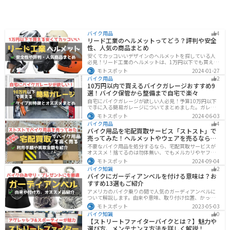
バイク用品
4
リード工業のヘルメットってどう？評判や安全
性、人気の商品まとめ
安くてカッコいいデザインのヘルメットを探している人
必見！リード工業のヘルメットは、1万円以下でも買える
ヘルメットが多数あります。安全基準もしっかりクリア
モトスポット
2024-01-27
しており、安全性にも優れています。種類も豊富でカス
バイク用品
2
タム用のシールドもあるので、クールに決めたい人にオ
10万円以内で買えるバイクガレージおすすめ9
ススメです。
選！バイク保管から整備まで自宅で楽々
自宅にバイクガレージが欲しい人必見！予算10万円以下
で手に入る簡易ガレージについてまとめました。ガレー
ジの種類やメリットデメリットからオススメ商品まで徹
モトスポット
2024-06-03
底解説しますので、自宅にセキュリティの高いバイク保
バイク用品
4
管庫や整備場所が欲しい方は参考にしてください。
バイク用品を宅配買取サービス「ストスト」で
売ってみた！ヘルメットやウェアを売るならオ
ススメ
不要なバイク用品を処分するなら、宅配買取サービスが
オススメ！捨てるのは勿体無い、でもメルカリやヤフオ
クに出すのは面倒だし手数料がかかる...STST（ストス
モトスポット
2024-09-04
ト）なら手数料や送料など完全無料で、自宅から送るだ
バイク知識
2
けでOKなので超簡単に売れます！ストストを実際に使っ
バイクにガーディアンベルを付ける意味は？お
てみたので、流れや買取金額などを紹介します。
すすめ13選もご紹介
アメリカのバイク乗りの間で人気のガーディアンベルに
ついて解説します。由来や意味、取り付け位置、かっこ
いいオススメのガーディアンベルも紹介します。自分用
モトスポット
2023-05-03
のお守りとしてだけでなく、プレゼントとしても最適な
バイク知識
0
ので、気になっている人は参考にしてみてください。
【ストリートファイターバイクとは？】魅力や
選び方、メンテナンス方法を詳しく解説！