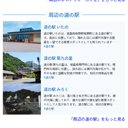
周辺の道の駅
道の駅 いたの
道の駅いたのは、徳島県板野郡板野町にある道の駅で
す。高台に位置しており、晴れた日には瀬戸内海や淡路
島を一望できる絶景スポットとしても知られています。
地元の新鮮な農産物が並ぶ直売所や、地元食材を使った
#道の駅
料理が楽しめるレストラン、ベーカリーなどがあり、ド
ライブの休憩に最適です。特に、地元産の小麦を使った
道の駅 第九の里
パンや、旬のフルーツを使ったスイーツが人気です。 バ
イクで訪れる場合、道の駅には広い駐車場が完備されて
道の駅 第九の里は、徳島県鳴門市にある道の駅です。鳴
いるので安心です。また、周辺には、四国八十八ヶ所霊
門市の南部に位置し、目の前には瀬戸内海が広がり、穏
場の札所や、歴史的な建造物など、ツーリングにおすす
やかな波と温暖な気候が特徴です。 地元の特産品を販売
めのスポットがたくさんあります。道の駅いたのを拠点
する物産館では、新鮮な海の幸や農産物が人気です。と
#道の駅
に、周辺の観光を楽しむのも良いでしょう。 名産品とし
くに、鳴門わかめや鯛を使った加工品は、お土産におす
ては、地元産の新鮮な野菜や果物のほか、鳴門金時を使
すめです。また、併設のレストランでは、地元産の食材
道の駅 みろく
ったスイーツなども人気です。道の駅で購入して、お土
をふんだんに使った料理を楽しむことができます。 バイ
産にしたり、その場で味わったりするのもおすすめで
クで訪れる際は、道の駅に隣接する「第九の里」公園の
道の駅 みろくは、香川県さぬき市にある道の駅です。瀬
す。
駐車場が利用できます。公園内には、展望台や遊歩道が
戸内海に面しており、雄大な瀬戸大橋を望む絶景スポッ
あり、瀬戸内海の景色を眺めながら休憩することができ
トとして人気があります。 道の駅には、地元の新鮮な野
ます。道の駅周辺には、鳴門渦潮や大塚国際美術館な
菜や果物を販売する農産物直売所や、さぬきうどんをは
#道の駅
ど、観光スポットも点在しているので、観光拠点として
じめとする香川県の名産品を販売するお土産屋などがあ
も便利です。
ります。また、瀬戸内海の海の幸を堪能できるレストラ
「周辺の道の駅」をもっと見る
ンもあり、ドライブやツーリングの休憩スポットとして
最適です。 バイクで訪れる場合、道の駅には広々とした