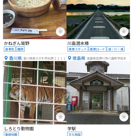
かねぎん坂野
川島潜水橋
食事処
麺類
絶景スポット
絶景ロード
湖｜川｜滝
香川県
徳島県
香川県東かがわ市松原２１１１
徳島県吉野川市川島町学吉本
しろとり動物園
学駅
動植物園
文化施設