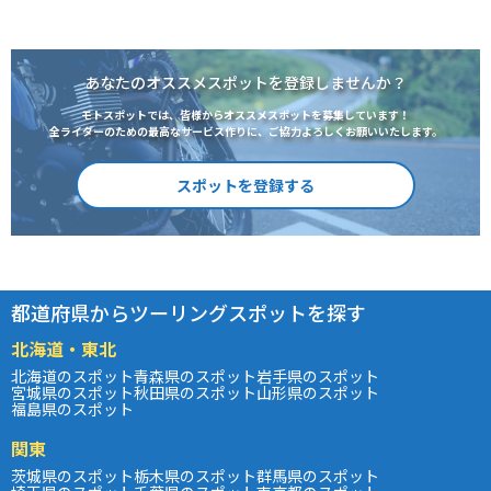
あなたのオススメスポットを登録しませんか？
モトスポットでは、皆様からオススメスポットを募集しています！
全ライダーのための最高なサービス作りに、ご協力よろしくお願いいたします。
スポットを登録する
都道府県からツーリングスポットを探す
北海道・東北
北海道のスポット
青森県のスポット
岩手県のスポット
宮城県のスポット
秋田県のスポット
山形県のスポット
福島県のスポット
関東
茨城県のスポット
栃木県のスポット
群馬県のスポット