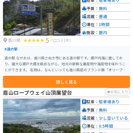
駐車：
駐車場あり
く、景色が良いのでツーリングにも最適です。道の駅では、地元産の新鮮な
予算：
無料
野菜や果物、海産物などが販売されているほか、さぬきうどんや海鮮丼など
のグルメも楽しめます。特に、瀬戸内海でとれた新鮮な魚介を使った料理は
混雑：
普通
おすすめです。
滞在：
1時間
施設：
屋内
5
香川県
（口コミ1件）
#道の駅
道の駅 ながおは、香川県さぬき市にある道の駅です。瀬戸内海に面してお
り、雄大な瀬戸大橋を眺めながら、地元の新鮮な農産物や海産物を味わうこ
とができます。 名物は、なんといっても香川県産のブランド豚「オリーブ
豚」です。道の駅 ながおでは、オリーブ豚を使ったメニューが豊富で、中で
詳しく見る
も「オリーブ豚丼」は人気の一品です。ジューシーなオリーブ豚と、甘辛い
タレがご飯によく合います。また、瀬戸内海でとれた新鮮な魚介類を使った
眉山ロープウェイ山頂展望台
お気に入り
海鮮丼もおすすめです。 バイクで訪れる場合、道の駅 ながおは広い駐車場が
完備されているので安心です。瀬戸内海沿いの道をツーリングする際には、
駐車：
駐車場あり
ぜひ立ち寄ってみてください。道の駅 ながおからは、瀬戸大橋記念公園や、
予算：
無料
塩飽諸島へのフェリー乗り場も近いので、観光の拠点としても便利です。
混雑：
少し空いている
滞在：
0.5時間