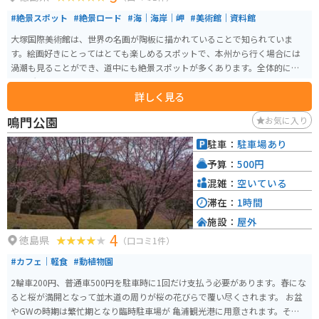
#絶景スポット
#絶景ロード
#海｜海岸｜岬
#美術館｜資料館
大塚国際美術館は、世界の名画が陶板に描かれていることで知られていま
す。絵画好きにとってはとても楽しめるスポットで、本州から行く場合には
渦潮も見ることができ、道中にも絶景スポットが多くあります。全体的に綺麗
な場所に位置しています。
詳しく見る
鳴門公園
お気に入り
駐車：
駐車場あり
予算：
500円
混雑：
空いている
滞在：
1時間
施設：
屋外
4
徳島県
（口コミ1件）
#カフェ｜軽食
#動植物園
2輪車200円、普通車500円を駐車時に1回だけ支払う必要があります。春にな
ると桜が満開となって並木道の周りが桜の花びらで覆い尽くされます。 お盆
やGWの時期は繁忙期となり臨時駐車場が 亀浦観光港に用意されます。そこか