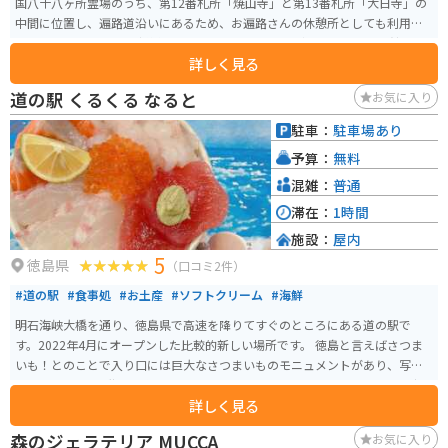
国八十八ヶ所霊場のうち、第12番札所「焼山寺」と第13番札所「大日寺」の
中間に位置し、遍路道沿いにあるため、お遍路さんの休憩所としても利用さ
れています。 地元産の新鮮な野菜や果物、特産品などを販売する物産館や、
詳しく見る
地元食材を使った料理が味わえるレストランがあります。特に、神山産のす
だちを使った「すだちうどん」や「すだちソフトクリーム」が人気です。ま
道の駅 くるくる なると
お気に入り
た、日帰り入浴施設「温泉の里」では、アルカリ性単純温泉を楽しむことが
できます。露天風呂からは、周囲の山々を一望でき、旅の疲れを癒すのに最適
駐車：
駐車場あり
です。 バイクで訪れる場合、道の駅には広々とした駐車場が完備されている
予算：
無料
ので安心です。周辺には、美しい渓谷美で知られる「雨乞いの滝」や、標高1,
000m級の山々が連なる「剣山スーパー林道」など、ツーリングスポットも充
混雑：
普通
実しています。道の駅 温泉の里神山は、自然豊かな神山町の魅力を満喫でき
滞在：
1時間
るスポットです。
施設：
屋内
5
徳島県
（口コミ2件）
#道の駅
#食事処
#お土産
#ソフトクリーム
#海鮮
明石海峡大橋を通り、徳島県で高速を降りてすぐのところにある道の駅で
す。2022年4月にオープンした比較的新しい場所です。 徳島と言えばさつま
いも！とのことで入り口には巨大なさつまいものモニュメントがあり、写真
スポットです。2階建の施設はとてもキレイで、食べ物やお土産、野菜、デザ
詳しく見る
ートなどたくさん売っています。店内で食べれる海鮮丼は人気で種類も豊富
で新鮮です。
森のジェラテリア MUCCA
お気に入り