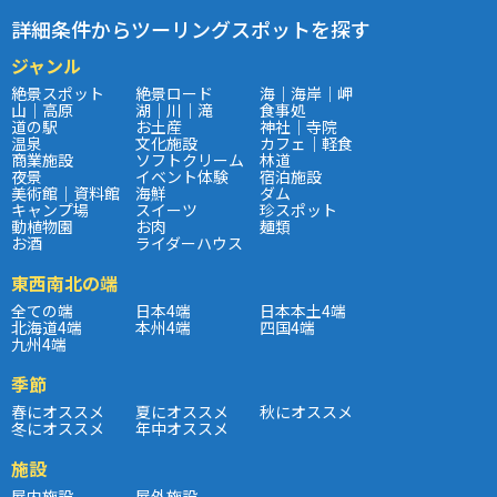
詳細条件からツーリングスポットを探す
ジャンル
絶景スポット
絶景ロード
海｜海岸｜岬
山｜高原
湖｜川｜滝
食事処
道の駅
お土産
神社｜寺院
温泉
文化施設
カフェ｜軽食
商業施設
ソフトクリーム
林道
夜景
イベント体験
宿泊施設
美術館｜資料館
海鮮
ダム
キャンプ場
スイーツ
珍スポット
動植物園
お肉
麺類
お酒
ライダーハウス
東西南北の端
全ての端
日本4端
日本本土4端
北海道4端
本州4端
四国4端
九州4端
季節
春にオススメ
夏にオススメ
秋にオススメ
冬にオススメ
年中オススメ
施設
屋内施設
屋外施設