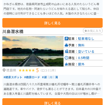
かねぎん坂野は、徳島県阿波市土成町の山あいにある人気のたらいうどん専
門店です。地元の名物・阿波たらいうどんを味わえる店として知られ、休日
の昼時には行列ができることも多いほどの人気。木製の大きなたらいに盛ら
れたうどんはコシが強く、素朴ながら深みのある味わいが魅力です。量が多
詳しく見る
めなので、少食の方はシェアがおすすめ。 うどんのほかにも釜飯やおにぎ
り、からあげなどのサイドメニューも充実しています。山の中にあるため、
川島潜水橋
お気に入り
春の桜や秋の紅葉を眺めながら食事を楽しめるのも魅力。バイクで訪れる場
合は、県道沿いのワインディングを抜ける快適なツーリングコースで、自然
駐車：
駐車場なし
の景色を満喫しながら立ち寄るのに最適なグルメスポットです。
予算：
無料
混雑：
空いている
滞在：
0.5時間
施設：
屋外
5
徳島県
（口コミ1件）
#絶景スポット
#絶景ロード
#湖｜川｜滝
川島潜水橋は四国八十八カ所霊場第10番札所切幡寺～第11番札所藤井寺への
遍路道です。車やバイク、徒歩でも渡ることができます。日本最大の川中島で
ある善入寺島と川島町を結んでいます。 台風や大雨の日は川が増水し橋が沈
んでしまうこともあるため、そのような日は通行止めになります。車一台分
詳しく見る
しか通れないので対向車が見えたら通り過ぎるのを待ちましょう。天気のい