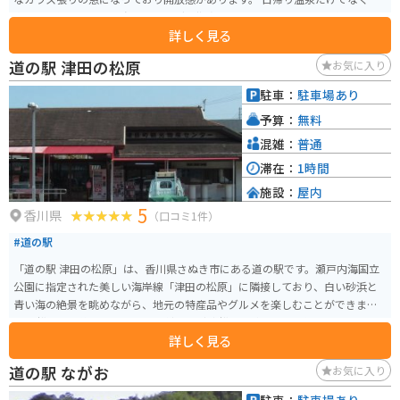
宿泊も可能なので、徳島ツーリングの拠点として利用することも可能です。
詳しく見る
市内から1時間ほどなので、アクセスも良いです。
道の駅 津田の松原
お気に入り
駐車：
駐車場あり
予算：
無料
混雑：
普通
滞在：
1時間
施設：
屋内
5
香川県
（口コミ1件）
#道の駅
「道の駅 津田の松原」は、香川県さぬき市にある道の駅です。瀬戸内海国立
公園に指定された美しい海岸線「津田の松原」に隣接しており、白い砂浜と
青い海の絶景を眺めながら、地元の特産品やグルメを楽しむことができま
す。 松原は、約1kmにわたって続く白砂青松の景勝地として知られており、
詳しく見る
海水浴や散策に最適です。また、周辺には、瀬戸内海を望む絶景露天風呂が
人気の「さぬき温泉」や、四国八十八ヶ所霊場の第86番札所である「志度
道の駅 ながお
お気に入り
寺」など、観光スポットも充実しています。 バイクで訪れる場合、道の駅に
は広い駐車場が完備されているので安心です。周辺の海岸線は、信号も少な