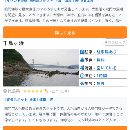
#イベント体験
#絶景スポット
#海｜海岸｜岬
#お土産
鳴門海峡で最大直径30ｍのうずしおが発生しています。大型船で鳴門の渦潮
を間近に見ることができます。大潮の日は特に迫力のある観潮を楽しむこと
ができます。徳島県側からの出発となりますので渦潮ポイントに近く、船に
乗っている時間も短めとなります。上から見下ろせる船「わんだーなると」
詳しく見る
と、水中から見る「アクアエディ」があります。
千鳥ヶ浜
お気に入り
駐車：
駐車場あり
予算：
無料
混雑：
空いている
滞在：
1時間
施設：
屋外
5
徳島県
（口コミ1件）
#絶景スポット
#海｜海岸｜岬
鳴門市大毛島にある絶景スポットです。大毛海岸から大鳴門橋が一望できる
場所となっています。駐車場は網干休憩所のものがあり、無料で20台ほどは
停められます。トイレもあります。 海水浴シーズン以外はほとんど人はいま
せんので、ゆっくり景色を堪能できます。飲み物の自動販売機くらいはあり