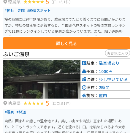
5
徳島県
（口コミ1件）
#神社｜寺院
#絶景スポット
桜の時期には通行制限があり、駐車場までたどり着くまでに時間がかかりま
すが、神社の駐車場に到着すると、全国お花見スポットの桜の本数ランキン
グで11位にランクインしている絶景が広がっています。また、細い道路を走
る際には切り返しの必要がある箇所もあり、毎年何台か脱輪するそうです。
詳しく見る
バイクなら問題ありませんが、注意してください。
ふいご温泉
お気に入り
駐車：
駐車場あり
予算：
1000円
混雑：
少し空いている
滞在：
2時間
施設：
屋内
5
徳島県
（口コミ1件）
#温泉
#林道
自然に囲まれた癒しの温泉地です。美しい山々や清流に恵まれた場所にあ
り、とてもリラックスできます。近くを流れる川田川を眺められるよう大き
なガラス張りの窓になっており開放感があります。 日帰り温泉だけでなく、