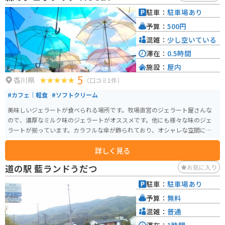
駐車：
駐車場あり
予算：
500円
混雑：
少し空いている
滞在：
0.5時間
施設：
屋内
5
香川県
（口コミ1件）
#カフェ｜軽食
#ソフトクリーム
美味しいジェラートが食べられる場所です。牧場直営のジェラート屋さんな
ので、濃厚なミルク味のジェラートがオススメです。他にも様々な味のジェ
ラートが揃っています。カラフルな傘が飾られており、オシャレな空間にな
っています。
詳しく見る
道の駅 藍ランドうだつ
お気に入り
駐車：
駐車場あり
予算：
無料
混雑：
普通