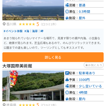
混雑：
普通
滞在：
0.5時間
施設：
屋外
5
香川県
（口コミ1件）
#イベント体験
#海｜海岸｜岬
あまり知られていないマイナーな場所で、見渡す限りの瀬戸内海、小豆島な
ど、絶景が見られます。芝生広場もあるので、のんびりリラックスできます。
公園までの道も楽しいので、ツーリングとしてもオススメです。
詳しく見る
大塚国際美術館
お気に入り
駐車：
駐車場あり
予算：
3300円
混雑：
少し空いている
滞在：
4時間
施設：
屋内
5
徳島県
（口コミ1件）