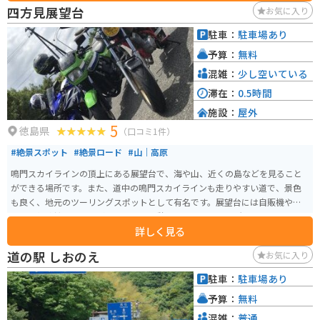
四方見展望台
お気に入り
駐車：
駐車場あり
予算：
無料
混雑：
少し空いている
滞在：
0.5時間
施設：
屋外
5
徳島県
（口コミ1件）
#絶景スポット
#絶景ロード
#山｜高原
鳴門スカイラインの頂上にある展望台で、海や山、近くの島などを見ること
ができる場所です。また、道中の鳴門スカイラインも走りやすい道で、景色
も良く、地元のツーリングスポットとして有名です。展望台には自販機やト
イレ、望遠鏡、ベンチがあるので、休憩するのにも良い場所です。
詳しく見る
道の駅 しおのえ
お気に入り
駐車：
駐車場あり
予算：
無料
混雑：
普通