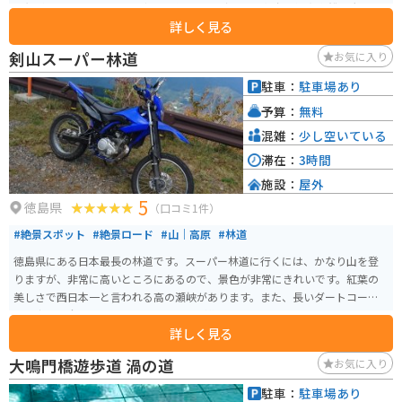
ら無料シャトルバスで行き帰り可能です。 鳴門山展望台、渦潮汽船、大阪国
詳しく見る
際美術館、うどん屋きのした等の飲食店が近くにあるため、公園で散歩や休
憩をする以外にも楽しめる時間が多いのでおすすめです。 周年記念として不
剣山スーパー林道
お気に入り
定期で催されるスタンプラリーでは散歩コースが3つ選べます。一番長い散歩
コースでは45分以上歩く周遊コースとなっていますので隣接する施設と共に
駐車：
駐車場あり
ゆったりとした徳島の自然を肌で感じられてオススメです。
予算：
無料
混雑：
少し空いている
滞在：
3時間
施設：
屋外
5
徳島県
（口コミ1件）
#絶景スポット
#絶景ロード
#山｜高原
#林道
徳島県にある日本最長の林道です。スーパー林道に行くには、かなり山を登
りますが、非常に高いところにあるので、景色が非常にきれいです。紅葉の
美しさで西日本一と言われる高の瀬峡があります。また、長いダートコース
を目当てに全国からオフロードバイクが集まってきます。
詳しく見る
大鳴門橋遊歩道 渦の道
お気に入り
駐車：
駐車場あり