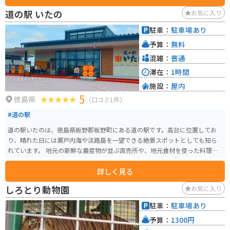
い日は川が広く周りに遮るものが無いので良い景色がみられます。とても綺
道の駅 いたの
お気に入り
麗な絶景ポイントです。
駐車：
駐車場あり
予算：
無料
混雑：
普通
滞在：
1時間
施設：
屋内
5
徳島県
（口コミ1件）
#道の駅
道の駅いたのは、徳島県板野郡板野町にある道の駅です。高台に位置してお
り、晴れた日には瀬戸内海や淡路島を一望できる絶景スポットとしても知ら
れています。 地元の新鮮な農産物が並ぶ直売所や、地元食材を使った料理が
楽しめるレストラン、ベーカリーなどがあり、ドライブの休憩に最適です。特
詳しく見る
に、地元産の小麦を使ったパンや、旬のフルーツを使ったスイーツが人気で
す。 バイクで訪れる場合、道の駅には広い駐車場が完備されているので安心
しろとり動物園
お気に入り
です。また、周辺には、四国八十八ヶ所霊場の札所や、歴史的な建造物など、
ツーリングにおすすめのスポットがたくさんあります。道の駅いたのを拠点
駐車：
駐車場あり
に、周辺の観光を楽しむのも良いでしょう。 名産品としては、地元産の新鮮
予算：
1300円
な野菜や果物のほか、鳴門金時を使ったスイーツなども人気です。道の駅で