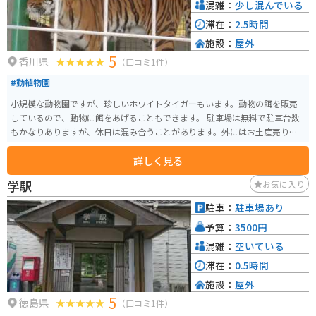
購入して、お土産にしたり、その場で味わったりするのもおすすめです。
混雑：
少し混んでいる
滞在：
2.5時間
施設：
屋外
5
香川県
（口コミ1件）
#動植物園
小規模な動物園ですが、珍しいホワイトタイガーもいます。動物の餌を販売
しているので、動物に餌をあげることもできます。 駐車場は無料で駐車台数
もかなりありますが、休日は混み合うことがあります。外にはお土産売り場
と少しの売店もあります。入園しなくても外にいる犬と触れ合うことが出来
詳しく見る
ます。
学駅
お気に入り
駐車：
駐車場あり
予算：
3500円
混雑：
空いている
滞在：
0.5時間
施設：
屋外
5
徳島県
（口コミ1件）