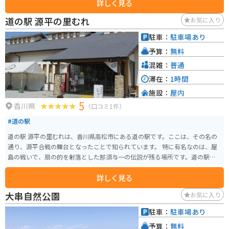
詳しく見る
ますが、飲食をするのであれば少し値段はしますが付近に魚料理のレストラ
ンがあります。
道の駅 源平の里むれ
お気に入り
駐車：
駐車場あり
予算：
無料
混雑：
普通
滞在：
1時間
施設：
屋内
5
香川県
（口コミ1件）
#道の駅
道の駅 源平の里むれは、香川県高松市にある道の駅です。ここは、その名の
通り、源平合戦の舞台となったことで知られています。 特に有名なのは、屋
島の戦いで、扇の的を射落とした那須与一の伝説が残る場所です。道の駅に
は、源平合戦に関する資料館や、那須与一が弓を構えたとされる場所を再現
詳しく見る
したモニュメントなどがあります。 また、地元の特産品を販売する物産館も
あり、香川県の名産品であるうどんや、和三盆を使ったお菓子などを購入す
大串自然公園
お気に入り
ることができます。バイクで訪れる際は、駐車場も広く、休憩場所としても
最適です。周辺には、源義経ゆかりの地や、四国八十八ヶ所霊場の札所など
駐車：
駐車場あり
もあり、観光の拠点としてもおすすめです。
予算：
無料