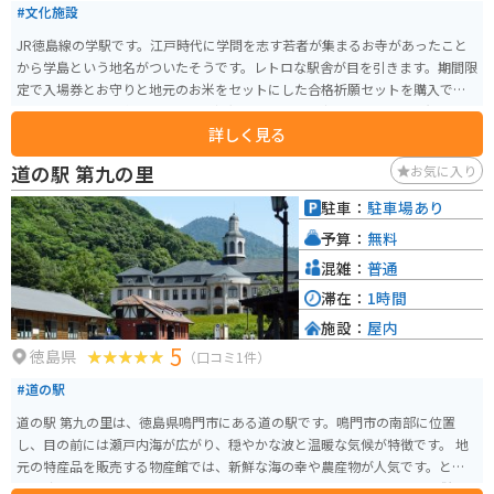
#文化施設
JR徳島線の学駅です。江戸時代に学問を志す若者が集まるお寺があったこと
から学島という地名がついたそうです。レトロな駅舎が目を引きます。期間限
定で入場券とお守りと地元のお米をセットにした合格祈願セットを購入でき
ます。学駅の入場券だから入学で縁起をかついだお守りです。学駅は無人駅な
詳しく見る
ので、近くの郵便局で購入できます。
道の駅 第九の里
お気に入り
駐車：
駐車場あり
予算：
無料
混雑：
普通
滞在：
1時間
施設：
屋内
5
徳島県
（口コミ1件）
#道の駅
道の駅 第九の里は、徳島県鳴門市にある道の駅です。鳴門市の南部に位置
し、目の前には瀬戸内海が広がり、穏やかな波と温暖な気候が特徴です。 地
元の特産品を販売する物産館では、新鮮な海の幸や農産物が人気です。とく
に、鳴門わかめや鯛を使った加工品は、お土産におすすめです。また、併設