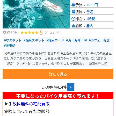
予算：
1000円
混雑：
普通
滞在：
1時間
施設：
屋内
5
徳島県
（口コミ2件）
#珍スポット
#絶景スポット
#絶景ロード
#海｜海岸｜岬
#カフェ｜軽食
#食事処
渦の道は大鳴門橋の車道下に設置された海上遊歩道です。約450ｍ先の展望室
にはガラス張りの床があり、世界三大潮流の一つ「鳴門海峡」に発生する
「渦潮」を、約45ｍの高さから、覗き込むことが出来ます。 渦潮の発生時間
は毎日違うため、事前に確認（渦の道ホームページ内「潮見表」を、ご参照
詳しく見る
ください。）しておくのがおススメです。
1~30件/4414件
>
不要になったバイク用品高く売れます！
▶︎
手数料無料の宅配買取
実際に売ってみた体験談