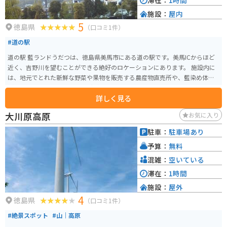
滞在：
1時間
施設：
屋内
5
徳島県
（口コミ1件）
#道の駅
道の駅 藍ランドうだつは、徳島県美馬市にある道の駅です。美馬ICからほど
近く、吉野川を望むことができる絶好のロケーションにあります。 施設内に
は、地元でとれた新鮮な野菜や果物を販売する農産物直売所や、藍染め体験
ができる工房、レストランなどがあります。 特に、レストランでは、地元産
詳しく見る
の食材を使ったうどんやそば、カレーなどが人気です。 バイクで訪れる場
合、道の駅には広い駐車場が完備されているので安心です。 また、道の駅周
大川原高原
お気に入り
辺には、うだつの町並みとして知られる、江戸時代から明治時代にかけて建
てられた商家が軒を連ねる歴史的な街並みが残っています。 藍染め体験や、
駐車：
駐車場あり
歴史散策など、観光の拠点としても最適な道の駅です。
予算：
無料
混雑：
空いている
滞在：
1時間
施設：
屋外
4
徳島県
（口コミ1件）
#絶景スポット
#山｜高原