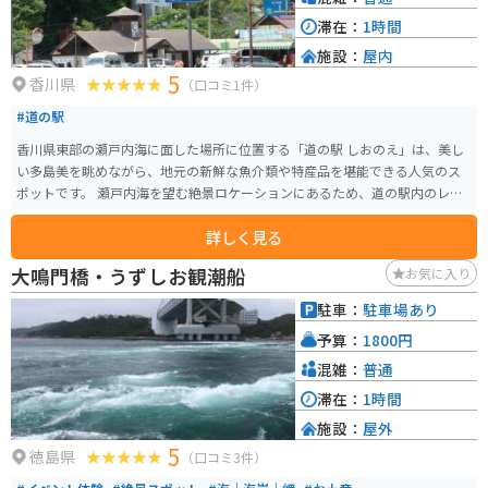
滞在：
1時間
施設：
屋内
5
香川県
（口コミ1件）
#道の駅
香川県東部の瀬戸内海に面した場所に位置する「道の駅 しおのえ」は、美し
い多島美を眺めながら、地元の新鮮な魚介類や特産品を堪能できる人気のス
ポットです。 瀬戸内海を望む絶景ロケーションにあるため、道の駅内のレス
トランやカフェでは、美しい景色とともに食事を楽しむことができます。新
詳しく見る
鮮な海の幸を使った海鮮丼や、地元産の野菜を使った料理などが人気です。
また、「しおのえ」という名前の通り、塩作りが盛んな地域であり、道の駅
大鳴門橋・うずしお観潮船
お気に入り
では地元産の塩や、塩を使った様々な加工品が販売されています。お土産に
ぴったりです。 バイクで訪れる場合、道の駅には広々とした駐車場が完備さ
駐車：
駐車場あり
れているので安心です。周辺には、風光明媚な海岸線を走るルートも多いた
予算：
1800円
め、ツーリングの休憩スポットとしても最適です。
混雑：
普通
滞在：
1時間
施設：
屋外
5
徳島県
（口コミ3件）