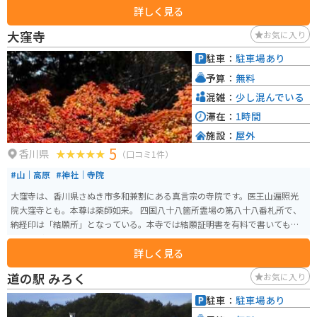
詳しく見る
のレストランでは、地元産の食材をふんだんに使った料理を楽しむことがで
きます。 バイクで訪れる際は、道の駅に隣接する「第九の里」公園の駐車場
大窪寺
お気に入り
が利用できます。公園内には、展望台や遊歩道があり、瀬戸内海の景色を眺
めながら休憩することができます。道の駅周辺には、鳴門渦潮や大塚国際美
駐車：
駐車場あり
術館など、観光スポットも点在しているので、観光拠点としても便利です。
予算：
無料
混雑：
少し混んでいる
滞在：
1時間
施設：
屋外
5
香川県
（口コミ1件）
#山｜高原
#神社｜寺院
大窪寺は、香川県さぬき市多和兼割にある真言宗の寺院です。医王山遍照光
院大窪寺とも。本尊は薬師如来。 四国八十八箇所霊場の第八十八番札所で、
納経印は「結願所」となっている。本寺では結願証明書を有料で書いてもら
うことができます。
詳しく見る
道の駅 みろく
お気に入り
駐車：
駐車場あり