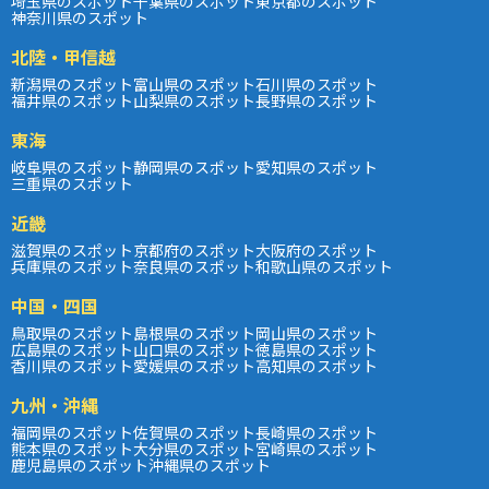
埼玉県のスポット
千葉県のスポット
東京都のスポット
神奈川県のスポット
北陸・甲信越
新潟県のスポット
富山県のスポット
石川県のスポット
福井県のスポット
山梨県のスポット
長野県のスポット
東海
岐阜県のスポット
静岡県のスポット
愛知県のスポット
三重県のスポット
近畿
滋賀県のスポット
京都府のスポット
大阪府のスポット
兵庫県のスポット
奈良県のスポット
和歌山県のスポット
中国・四国
鳥取県のスポット
島根県のスポット
岡山県のスポット
広島県のスポット
山口県のスポット
徳島県のスポット
香川県のスポット
愛媛県のスポット
高知県のスポット
九州・沖縄
福岡県のスポット
佐賀県のスポット
長崎県のスポット
熊本県のスポット
大分県のスポット
宮崎県のスポット
鹿児島県のスポット
沖縄県のスポット