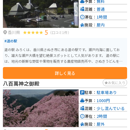
予算：
無料
混雑：
普通
滞在：
1時間
施設：
屋内
5
香川県
（口コミ1件）
#道の駅
道の駅 みろくは、香川県さぬき市にある道の駅です。瀬戸内海に面してお
り、雄大な瀬戸大橋を望む絶景スポットとして人気があります。 道の駅に
は、地元の新鮮な野菜や果物を販売する農産物直売所や、さぬきうどんをは
じめとする香川県の名産品を販売するお土産屋などがあります。また、瀬戸
詳しく見る
内海の海の幸を堪能できるレストランもあり、ドライブやツーリングの休憩
スポットとして最適です。 バイクで訪れる場合、道の駅には広々とした駐車
八百萬神之御殿
お気に入り
場が完備されているので安心です。瀬戸内海沿いの道路は、景色が良く走り
やすいので、ツーリングにもおすすめです。 周辺には、四国八十八ヶ所霊場
駐車：
駐車場あり
の第85番札所である八栗寺や、日本三大銅像の一つである大仏で有名な屋島
予算：
1000円
など、観光スポットも充実しています。道の駅 みろくを拠点に、香川県の観
光を楽しむのはいかがでしょうか。
混雑：
少し混んでいる
滞在：
2時間
施設：
屋外