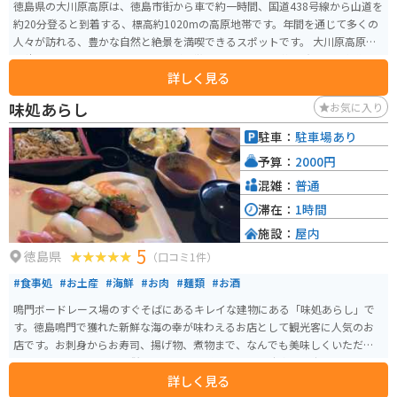
徳島県の大川原高原は、徳島市街から車で約一時間、国道438号線から山道を
約20分登ると到着する、標高約1020mの高原地帯です。年間を通じて多くの
人々が訪れる、豊かな自然と絶景を満喫できるスポットです。 大川原高原は
面積120haで、緩やかなスロープが特徴的で、山々や阿讃山脈、紀伊水道を
詳しく見る
見渡すことができます。また、村営の放牧場や生活環境保全林、約5haのアワ
ミツバツツジの群生地があります。 高原はアジサイの名所としても知られ、
味処あらし
お気に入り
頂上には約3万本のアジサイが植えられており、7月上旬には高原を青く染め
ます。また、昭和30年代に開かれた村営の大川原牧場では、現在7頭の黒和牛
駐車：
駐車場あり
がいます。 大川原ウインドファームによる風力発電用の風車が15基設置され
予算：
2000円
ています。大川原高原一帯は希少な植物が数多く残る森林地帯を有してお
り、自然溢れる観光スポットとなっています。
混雑：
普通
滞在：
1時間
施設：
屋内
5
徳島県
（口コミ1件）
#食事処
#お土産
#海鮮
#お肉
#麺類
#お酒
鳴門ボードレース場のすぐそばにあるキレイな建物にある「味処あらし」で
す。徳島鳴門で獲れた新鮮な海の幸が味わえるお店として観光客に人気のお
店です。お刺身からお寿司、揚げ物、煮物まで、なんでも美味しくいただけ
ます。ボートレース場に併設されている感じなので、駐車場も広々です。
詳しく見る