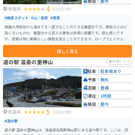
施設：
屋外
4
徳島県
（口コミ1件）
#絶景スポット
#山｜高原
#夜景
徳島の市街地から海までを一望することのできる展望台です。標高はさほど
高くないものの、展望台から見える景色は非常に綺麗です。昼も良いです
が、夜景は特に素晴らしい景色を見ることができます。ロープウェイからも
アクセス可能です。
詳しく見る
道の駅 温泉の里神山
お気に入り
駐車：
駐車場あり
予算：
無料
混雑：
普通
滞在：
1時間
施設：
屋内
5
徳島県
（口コミ1件）
#道の駅
道の駅 温泉の里神山は、徳島県名西郡神山町にある道の駅です。ここは、四