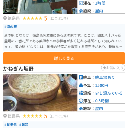
滞在：
1時間
施設：
屋内
5
徳島県
（口コミ1件）
#道の駅
道の駅 どなりは、徳島県阿波市にある道の駅です。ここは、四国八十八ヶ所
霊場の23番札所である薬師寺への参拝客が多く訪れる場所として知られてい
ます。 道の駅 どなりには、地元の特産品を販売する直売所があり、新鮮な野
菜や果物、加工品などを購入することができます。また、レストランでは、
詳しく見る
地元の食材を使った料理を楽しむことができます。特に、阿波尾鶏を使った
料理が人気です。 バイクで訪れる場合、道の駅 どなりは、広い駐車場が完備
かねぎん坂野
お気に入り
されているので安心です。また、周辺には、風光明媚な海岸線や山岳道路な
ど、ツーリングに最適なルートがたくさんあります。道の駅で休憩を挟みなが
駐車：
駐車場あり
ら、自然豊かな徳島の景色を楽しむのはいかがでしょうか。 周辺には、薬師
予算：
1500円
寺のほかにも、太龍寺や平等寺など、歴史的な寺院が点在しています。また、
車で約30分の場所には、世界最大級の渦潮で知られる鳴門海峡があり、観光
混雑：
少し混んでいる
スポットとしても人気です。
滞在：
0.5時間
施設：
屋内
5
徳島県
（口コミ1件）
#食事処
#麺類