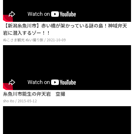
【新潟糸魚川市】赤い橋が架かっている謎の島！神域弁天
岩に潜入するゾー！！
ぬこさま観光 ぬい撮り旅 / 2021-10-09
糸魚川市能生の弁天岩 空撮
sho ito / 2015-05-12