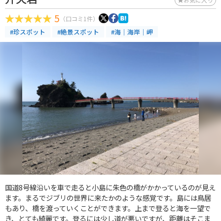
5
（口コミ1件）
#珍スポット
#絶景スポット
#海｜海岸｜岬
国道8号線沿いを車で走ると小島に朱色の橋がかかっているのが見え
ます。まるでジブリの世界に来たかのような感覚です。島には鳥居
もあり、橋を渡っていくことができます。上まで登ると海を一望で
き、とても綺麗です。登るには少し道が悪いですが、距離はそこま