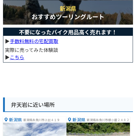
新潟県
おすすめツーリングルート
不要になったバイク用品高く売れます！
▶︎
手数料無料の宅配買取
実際に売ってみた体験談
▶︎
こちら
弁天岩に近い場所
新潟県
新潟県
新潟県糸魚川市上出４１９
新潟県糸魚川市根小屋２４８２