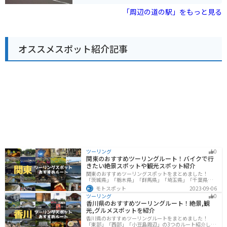
たレストランが人気です。特におすすめは、妙高名物の
インなど、景色を楽しむことができるツーリングコース
笹寿しや、地元産の蕎麦を使った蕎麦定食です。また、
「周辺の道の駅」をもっと見る
も充実しています。道の駅 うみてらす名立は、日本海の
併設されている「あらい道の駅 農産物直売センター」で
雄大な自然と新鮮な海の幸を満喫できるスポットです。
は、地元農家が丹精込めて作った新鮮な野菜や果物を購
入することができます。 バイクで訪れる場合、道の駅 あ
らいには広い駐車場が完備されているので安心です。妙
オススメスポット紹介記事
高高原周辺は、雄大な自然が広がり、ツーリングにも最
適なエリアです。道の駅 あらいを拠点に、周辺の観光ス
ポットを巡るのもおすすめです。
ツーリング
0
関東のおすすめツーリングルート！バイクで行
きたい絶景スポットや観光スポット紹介
関東のおすすめツーリングスポットをまとめました！
「茨城県」「栃木県」「群馬県」「埼玉県」「千葉県」
「東京都」「神奈川県」の各県の観光地紹介します。自
モトスポット
2023-09-06
然豊かな山々や湖、温泉地が点在し、四季折々の景色を
ツーリング
0
楽しめるスポットが多数あります。バイクで関東にツー
香川県のおすすめツーリングルート！絶景,観
リングに行く際は参考にしてください。
光,グルメスポットを紹介
香川県のおすすめツーリングルートをまとめました！
「東部」「西部」「小豆島周辺」の3つのルート紹介しま