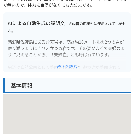
で無いので、体力に自信がなくても大丈夫です。
AIによる自動生成の説明文
※内容の正確性は保証されていませ
ん。
新潟県佐渡島にある弁天岩は、高さ約16メートルの2つの岩が
寄り添うようにそびえ立つ奇岩です。その姿がまるで夫婦のよ
うに見えることから、「夫婦岩」とも呼ばれています。
...続きを読む
周辺は自然公園として整備されており、遊歩道が整備されてい
るので、岩場の近くまで行くことができます。特に夕暮れ時に
は、日本海に沈む夕日が岩を赤く染め上げる光景は息をのむ美
基本情報
しさです。
バイクで訪れる場合、岩のすぐ近くまでは行くことができませ
んが、少し離れた場所にある駐車場からでも、その雄大な姿を
眺めることができます。佐渡島を一周するツーリングコースの
途中に組み込むのもおすすめです。