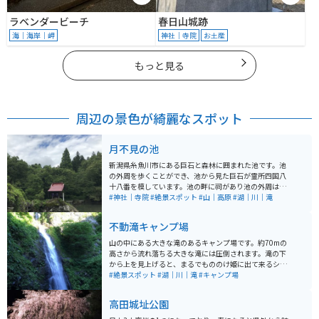
ラベンダービーチ
春日山城跡
海｜海岸｜岬
神社｜寺院
お土産
もっと見る
周辺の景色が綺麗なスポット
月不見の池
新潟県糸魚川市にある巨石と森林に囲まれた池です。池
の外周を歩くことができ、池から見た巨石が霊所四国八
十八番を模しています。池の畔に祠があり池の外周は、
巨石と樹海の間を歩くコースなのでとても神秘的な感じ
#神社｜寺院
#絶景スポット
#山｜高原
#湖｜川｜滝
になります。糸魚川ジオパークのジオサイトの一つに数
えられています。
不動滝キャンプ場
山の中にある大きな滝のあるキャンプ場です。約70mの
高さから流れ落ちる大きな滝には圧倒されます。滝の下
から上を見上げると、まるでもののけ姫に出て来るシシ
ガミの棲家のよう。雨の日は滝の水量が増し、ゴーゴー
#絶景スポット
#湖｜川｜滝
#キャンプ場
と唸りを上げながら土色の濁流が流れ落ちてきます。自
然の美しさと力強さを目の当たりにできる場所です。滝
高田城址公園
の先の川沿いでは、キャンプが楽しめます。