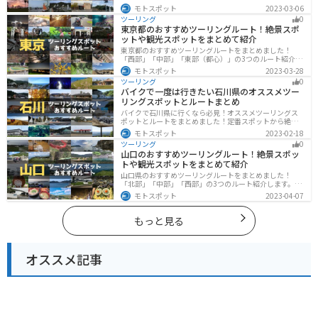
す。自然豊かな山から海、絶品グルメを満喫するツーリ
モトスポット
2023-03-06
ングができます。バイクで香川県にツーリングに行く際
ツーリング
0
は参考にしてください。
東京都のおすすめツーリングルート！絶景スポ
ットや観光スポットをまとめて紹介
東京都のおすすめツーリングルートをまとめました！
「西部」「中部」「東部（都心）」の3つのルート紹介し
ます。西に行けば奥多摩の自然、東に行けば都心スポッ
モトスポット
2023-03-28
トと、自然も街も楽しめるスポットが多数あります。バ
ツーリング
0
イクで東京都にツーリングに行く際は参考にしてくださ
バイクで一度は行きたい石川県のオススメツー
い。
リングスポットとルートまとめ
バイクで石川県に行くなら必見！オススメツーリングス
ポットとルートをまとめました！定番スポットから絶景
スポット、温泉、海、グルメなど様々なジャンルで楽し
モトスポット
2023-02-18
めます。バイクで石川ツーリングに行こうと思っている
ツーリング
0
人は、参考にしてください。
山口のおすすめツーリングルート！絶景スポッ
トや観光スポットをまとめて紹介
山口県のおすすめツーリングルートをまとめました！
「北部」「中部」「西部」の3つのルート紹介します。美
しい海岸線や山々を楽しむことができます。バイクで山
モトスポット
2023-04-07
口県にツーリングに行く際は参考にしてください。
もっと見る
オススメ記事