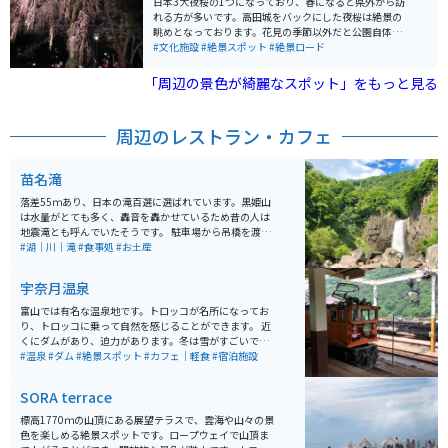
日本3大夜桜の1つになっており、春になると県外から訪
れる方が多いです。高田城をバックにした夜桜は絶景の
眺めとなっております。花見の季節以外だと公園自体が
広いので晴れている日などに散歩をして過ごす方も多く
#文化施設
#絶景スポット
#絶景ロード
いらっしゃいます。
「周辺の景色が綺麗なスポット」をもっと見る
周辺のレストラン・カフェ
苗名滝
落差55ｍあり、日本の滝百選に選ばれています。黒姫山
は水量がとても多く、轟音を轟かせているため昔の人は
地震滝とも呼んでいたそうです。 駐車場から吊橋を渡り
徒歩で約15分程です。雪解けの季節5月～8月は水量が多
#湖｜川｜滝
#食事処
#お土産
く見応えがあります。
宇奈月温泉
富山では有名な温泉地です。トロッコが名所になってお
り、トロッコに乗って自然を感じることができます。 近
くにダムがあり、迫力があります。冬は雪がすごいです
が、絶景です。
#温泉
#ダム
#絶景スポット
#カフェ｜軽食
#宿泊施設
SORA terrace
標高1770ｍの山頂にある展望テラスで、雲海や山々の景
色を楽しめる絶景スポットです。ロープウェイで山頂ま