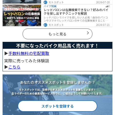
イク乗りの場合は、住所変更やナンバー変更といったバ
モトスポット
2026-07-20
イクに関する手続きも忘れてはいけません。しかし、必
バイク知識
0
要な手続きや手順がわからないという方も多いのではな
レッドバロンは在庫検索できない？好みのバイ
いでしょうか。ライダー引っ越したらバイクのナンバー
クを探し出すテクニックを解説
を変えないといけないの？ライダー引っ越し先でも原付
に乗る場合、どんな手続きが必要か知りたいライダー引
レッドバロンでバイクを探したい人必見！自分のパソコ
っ越したけど忙しくて住所変更もナンバー変更もしてい
ンやスマホでレッドバロンの全ての在庫検索することは
ない・・・今回はこのような疑問・お悩みにお
不可能です。自分に合ったバイクを探すためには、店舗
モトスポット
2024-07-21
に行きイントラネットで探してもらう必要があります。
その際の注意点や自分に合ったバイクを見つけるテクニ
ックをまとめました。
もっと見る
不要になったバイク用品高く売れます！
▶︎
手数料無料の宅配買取
実際に売ってみた体験談
▶︎
こちら
あなたのオススメスポットを登録しませんか？
モトスポットでは、皆様からオススメスポットを募集しています！
全ライダーのための最高なサービス作りに、ご協力よろしくお願いいたします。
スポットを登録する