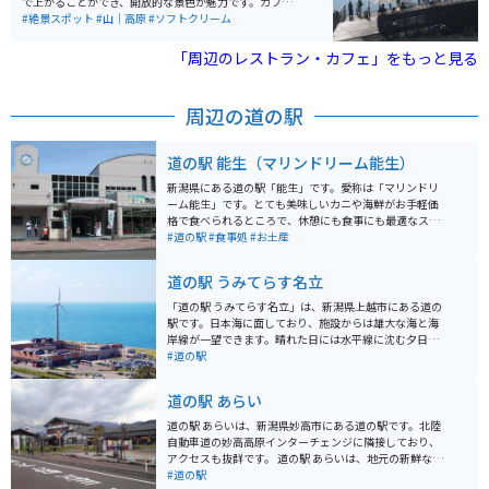
で上がることができ、開放的な景色が魅力です。カフェ
も併設されており、ゆっくり過ごすことができます。 注
#絶景スポット
#山｜高原
#ソフトクリーム
意点としては必ずしも雲海を見れるわけでなく、天候や
時間帯によって見えない場合もあります。
「周辺のレストラン・カフェ」をもっと見る
周辺の道の駅
道の駅 能生（マリンドリーム能生）
新潟県にある道の駅「能生」です。愛称は「マリンドリ
ーム能生」です。とても美味しいカニや海鮮がお手軽価
格で食べられるところで、休憩にも食事にも最適なスポ
ットです。持ち帰りもできるのでお土産としてもオスス
#道の駅
#食事処
#お土産
メです。駐車場も広く、海沿いを走れるので、ツーリン
グも楽しめます。
道の駅 うみてらす名立
「道の駅 うみてらす名立」は、新潟県上越市にある道の
駅です。日本海に面しており、施設からは雄大な海と海
岸線が一望できます。晴れた日には水平線に沈む夕日を
見ることもでき、その絶景から"夕日がきれいな道の
#道の駅
駅"として人気を集めています。 施設内には、地元の新
鮮な魚介類を販売する市場や、地元食材を使った料理を
道の駅 あらい
提供するレストランがあります。特に、日本海の荒波に
もまれた新鮮な魚介類は絶品で、お土産としても人気で
道の駅 あらいは、新潟県妙高市にある道の駅です。北陸
す。また、施設内には展望温泉施設もあり、海を眺めな
自動車道の妙高高原インターチェンジに隣接しており、
がらゆったりと温泉を楽しむことができます。 バイクで
アクセスも抜群です。 道の駅 あらいは、地元の新鮮な野
訪れる場合、道の駅には広い駐車場が完備されているの
菜や果物が豊富に揃っている直売所や、地元食材を使っ
#道の駅
で安心です。周辺には、海岸線沿いを走るシーサイドラ