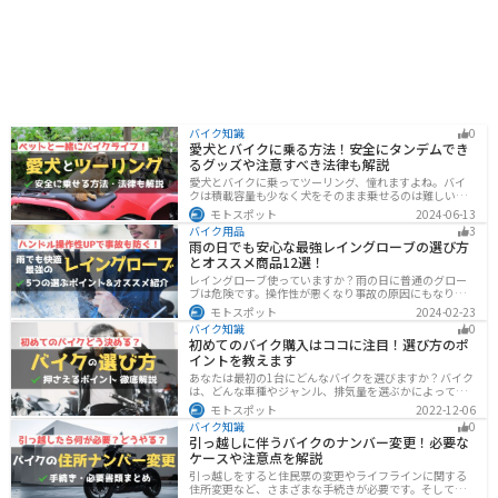
バイク知識
0
愛犬とバイクに乗る方法！安全にタンデムでき
るグッズや注意すべき法律も解説
愛犬とバイクに乗ってツーリング、憧れますよね。バイ
クは積載容量も少なく犬をそのまま乗せるのは難しいで
すが、専用アイテムを使えば実現できます。この記事で
モトスポット
2024-06-13
は、安全に楽しむために必要な知識やグッズをまとめま
バイク用品
3
した。しっかりと準備して愛犬とバイクライフを満喫し
雨の日でも安心な最強レイングローブの選び方
ましょう！
とオススメ商品12選！
レイングローブ使っていますか？雨の日に普通のグロー
ブは危険です。操作性が悪くなり事故の原因にもなりま
す。安全と快適に運転するためにもしっかりとしたレイ
モトスポット
2024-02-23
ングローブを準備しておきましょう。この記事ではレイ
バイク知識
0
ングローブの選び方とオススメを紹介します。
初めてのバイク購入はココに注目！選び方のポ
イントを教えます
あなたは最初の1台にどんなバイクを選びますか？バイク
は、どんな車種やジャンル、排気量を選ぶかによって今
後の楽しみ方が大きく変わるものなので、初めての愛車
モトスポット
2022-12-06
選びはとても重要です。この記事ではそんなバイク選び
バイク知識
0
のオススメポイントをお伝えします。
引っ越しに伴うバイクのナンバー変更！必要な
ケースや注意点を解説
引っ越しをすると住民票の変更やライフラインに関する
住所変更など、さまざまな手続きが必要です。そしてバ