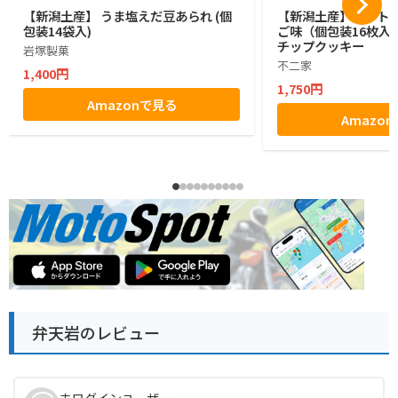
【新潟土産】 うま塩えだ豆あられ (個
【新潟土産】カントリ
包装14袋入)
ご味（個包装16枚入
チップクッキー
岩塚製菓
不二家
1,400円
1,750円
Amazonで見る
Amazo
弁天岩のレビュー
未ログインユーザー