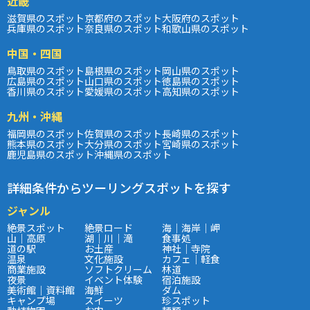
近畿
滋賀県のスポット
京都府のスポット
大阪府のスポット
兵庫県のスポット
奈良県のスポット
和歌山県のスポット
中国・四国
鳥取県のスポット
島根県のスポット
岡山県のスポット
広島県のスポット
山口県のスポット
徳島県のスポット
香川県のスポット
愛媛県のスポット
高知県のスポット
九州・沖縄
福岡県のスポット
佐賀県のスポット
長崎県のスポット
熊本県のスポット
大分県のスポット
宮崎県のスポット
鹿児島県のスポット
沖縄県のスポット
詳細条件からツーリングスポットを探す
ジャンル
絶景スポット
絶景ロード
海｜海岸｜岬
山｜高原
湖｜川｜滝
食事処
道の駅
お土産
神社｜寺院
温泉
文化施設
カフェ｜軽食
商業施設
ソフトクリーム
林道
夜景
イベント体験
宿泊施設
美術館｜資料館
海鮮
ダム
キャンプ場
スイーツ
珍スポット