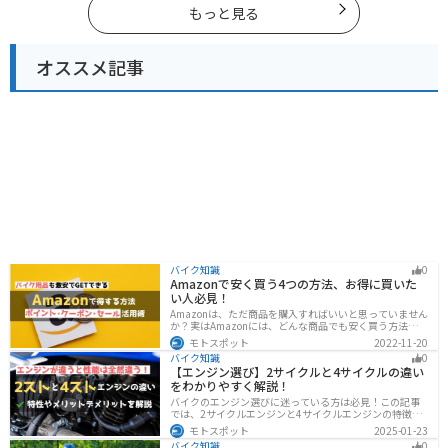
もっと見る
オススメ記事
バイク知識
0
Amazonで安く買う4つの方法、お得に買いた
い人必見！
Amazonは、ただ商品を購入すればいいと思っていません
か？実はAmazonには、どんな商品でも安く買う方法が存
在します。この記事では、Amazonでお得に買う方法を4
モトスポット
2022-11-20
つ紹介します！Amazonギフト券をやAmazonポイント、
バイク知識
0
Amazonプライム、タイムセールを活用して安くお得に買
【エンジン選び】2サイクルと4サイクルの違い
いましょう。
をわかりやすく解説！
バイクのエンジン選びに迷っている方は必見！この記事
では、2サイクルエンジンと4サイクルエンジンの特徴や
メリット、選び方を解説しています。実は、4サイクルエ
モトスポット
2025-01-23
ンジンは燃費が良く経済的で扱いやすいため、初心者の
バイク知識
0