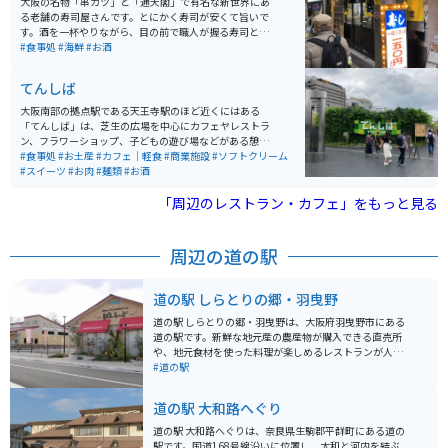
大阪の名物「串カツ」と「通天閣」で有名な新世界にあ
る老舗の寿司屋さんです。とにかく寿司が安くて旨いで
す。酒を一杯やりながら、目の前で職人が握る寿司と昭
和の風情漂う店の雰囲気と相まって、とってもいい感じ
#食事処
#海鮮
#お酒
です。まぁ、寿司食ってから、串カツってのが、おすす
めです。
てんしば
大阪南部の拠点駅である天王寺駅のほど近くにはある
「てんしば」は、芝生の広場を中心にカフェヤレストラ
ン、フラワーショップ、子どもの遊び場などがある憩い
のスペースです。「てんしば」からは天王寺動物園にも
#食事処
#お土産
#カフェ｜軽食
#商業施設
#ソフトクリーム
ほど近く、親子連れやカップルにも大人気です。また、
#スイーツ
#お肉
#麺類
#お酒
「あべのハルカス」や串カツで有名な新世界界隈にも歩
いていける距離にありますので、遊んで、観て、食べて
「周辺のレストラン・カフェ」をもっと見る
の三拍子揃った休日を楽しむにはベストな場所です。
周辺の道の駅
道の駅 しらとりの郷・羽曳野
道の駅 しらとりの郷・羽曳野は、大阪府羽曳野市にある
道の駅です。新鮮な地元産の農産物が購入できる直売所
や、地元食材を使った料理が楽しめるレストランが人気
です。 特に、地元産のぶどうやイチゴ、梨を使ったスイ
#道の駅
ーツはおすすめです。バイクで訪れる際は、広々とした
駐車場があるので安心です。周辺には、世界遺産登録の
道の駅 大和路へぐり
古市古墳群や、誉田八幡宮など、歴史的な観光スポット
も点在しているので、ツーリングの拠点としても最適で
道の駅 大和路へぐりは、奈良県生駒郡平群町にある道の
す。 道の駅 しらとりの郷・羽曳野で、地元の美味しいも
駅です。国道168号線沿いに位置し、大和と河内を結ぶ