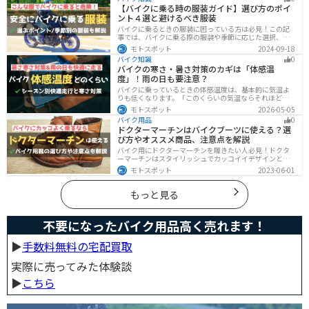
方にはおすすめです。記事を読めば、最適なエンジン選
【バイクに乗る時の服装ガイド】選び方のポイ
びのヒントが得られます。
ント４選と避けるべき服装
バイクに乗るときの服装に困っている方は必見！この記
事では、バイクに乗る際の服装や季節に応じた選択、避
けるべき服装について解説しています。実は、安全性だ
モトスポット
2024-09-18
けでなく、快適性も重要視することが大切です。この記
バイク知識
0
事を読めば、最適なバイクウェアを選ぶヒントが得られ
バイクの寒さ・暑さ対策のカギは「体感温
ます。
度」！雨の日も要注意？
バイクに乗っているときの体感温度は、基本的に気温よ
りも低くなります。「このくらいの気温ならそれほど寒
くないだろう」そう考えて通常の装備でバイクに乗った
モトスポット
2026-05-05
ら大変な目に遭った・・・そんな経験のあるライダーも
バイク用品
0
多いのではないでしょうか。今回はバイク走行中の体感
ドクターマーチンはバイクブーツに使える？選
温度についてご紹介します。体感温度を考慮した快適走
び方やオススメ商品、注意点を解説
行のポイントもまとめました。季節や天候を問わずバイ
クに乗る！そんなライダーの方はぜひ参考にしてみてく
バイク用にドクターマーチンを履きたい人必見！ドクタ
ださい。[phtml blog-first-h2-module]バイク走行時の体
ーマーチンはスタイリッシュでカッコイイデザインと高
感温度は気温より低め？バイク走行時の体感温度は気温
い機能性で快適なライディングが可能です。バイク用ブ
モトスポット
2023-06-01
と同じではありません。なぜ
ーツで選ぶべきポイントや注意点などまとめましたの
で、バイクブーツを探している人は参考にしてくださ
い。
もっと見る
不要になったバイク用品高く売れます！
▶︎
手数料無料の宅配買取
実際に売ってみた体験談
▶︎
こちら