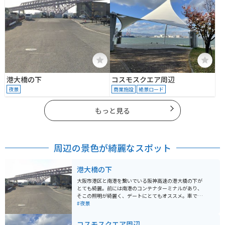
港大橋の下
コスモスクエア周辺
夜景
商業施設
絶景ロード
もっと見る
周辺の景色が綺麗なスポット
港大橋の下
大阪市港区と南港を繋いでいる阪神高速の港大橋の下が
とても綺麗。前には南港のコンテナターミナルがあり、
そこの照明が綺麗く、デートにとてもオススメ。車で岸
壁まで行け、車の中から夜景を楽しむ事ができるので暑
#夜景
い日や、寒いにでも行けるオススメスポットです。近く
にユニバーサルスタジオジャパンもあるのでそこの花火
コスモスクエア周辺