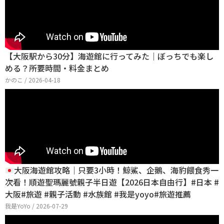
【大阪駅から30分】海遊館に行ってみた｜ぼっちでも楽し
める？所要時間・料金まとめ
かのこ / 2026-04-18
大阪海遊館攻略｜只要3小時！鯨鯊、企鵝、海豹餵食秀一
次看！順遊聖瑪麗號親子半日遊【2026日本自由行】#日本 #
大阪#旅遊 #親子活動 #水族館 #我是yoyo#旅遊推薦
我是YoYo / 2026-07-29