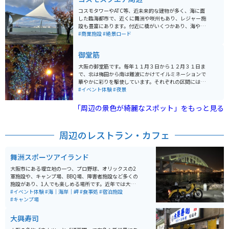
が見える事もある。ユーポスのCMに使われているスポッ
トです。
コスモタワーやATC等、近未来的な建物が多く、海に面
した臨海都市で、近くに舞洲や咲州もあり、レジャー施
設も豊富にあります。付近に橋がいくつかあり、海やコ
スモスクエアの近未来的な建物や、遠くに大阪の摩天楼
#商業施設
#絶景ロード
を橋から眺めることができます。
御堂筋
大阪の御堂筋です。毎年１１月３日から１２月３１日ま
で、北は梅田から南は難波にかけてイルミネーションで
華やかに彩りを駆使しています。それぞれの区間には６
色の各エリアを象徴する演出が美しいです。年内の記念
#イベント体験
#夜景
に写真映えをしてSNS発信をしたり子供参加型ギャラリ
ーもあって近隣の小学校にもご協力を頂いています。
「周辺の景色が綺麗なスポット」をもっと見る
周辺のレストラン・カフェ
舞洲スポーツアイランド
大阪市にある埋立地の一つ、プロ野球、オリックスの2
軍施設や、キャンプ場、BBQ場、障害者施設など多くの
施設があり、1人でも楽しめる場所です。近年では大きな
会社の倉庫なども建設されて、バイクでは少し走行しに
#イベント体験
#海｜海岸｜岬
#食事処
#宿泊施設
くくはなっていますが、休日など大型車両がない日は道
#キャンプ場
も広いのでゆったりと走行できます。
大興寿司