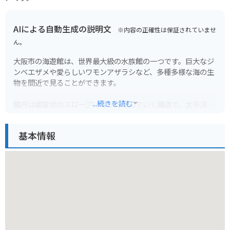
AIによる自動生成の説明文
※内容の正確性は保証されていませ
ん。
大阪市の海遊館は、世界最大級の水族館の一つです。巨大なジ
ンベエザメや愛らしいワモンアザラシなど、多種多様な海の生
物を間近で見ることができます。
...続きを読む
館内は螺旋状のスロープに沿って進んでいく構造で、太平洋を
模した巨大水槽を中心に、深海や熱帯雨林など、様々な環境に
暮らす生き物たちの生態を学ぶことができます。
基本情報
バイクで行く場合は、海遊館周辺にいくつか有料駐車場があり
ます。ただし、土日祝日は混雑が予想されるため、公共交通機
関の利用も検討しましょう。