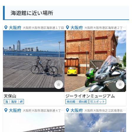
海遊館に近い場所
大阪府
大阪府
大阪府大阪市港区海岸通１丁目
大阪府大阪市港区海岸通２丁目
６−３９
天保山
ジーライオンミュージアム
海｜海岸｜岬
美術館｜資料館
珍スポット
大阪府
大阪府
大阪府大阪市港区海岸通４丁目
大阪府大阪市住之江区南港北２
５
丁目１−１０