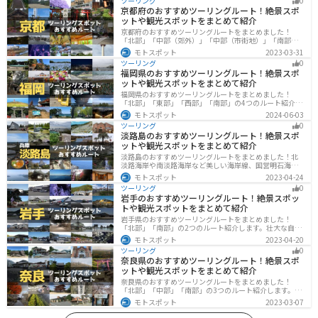
ツーリング
0
京都府のおすすめツーリングルート！絶景スポ
ットや観光スポットをまとめて紹介
京都府のおすすめツーリングルートをまとめました！
「北部」「中部（郊外）」「中部（市街地）」「南部」
の4つのルート紹介します。古い町並みや神社仏閣、自然
モトスポット
2023-03-31
に囲まれた風光明媚なスポットが数多く存在し、様々な
ツーリング
0
楽しみ方ができます。バイクで京都府にツーリングに行
福岡県のおすすめツーリングルート！絶景スポ
く際は参考にしてください。
ットや観光スポットをまとめて紹介
福岡県のおすすめツーリングルートをまとめました！
「北部」「東部」「西部」「南部」の4つのルート紹介し
ます。豊かな自然から歴史ある名所、グルメまで多彩な
モトスポット
2024-06-03
魅力が詰まっており、様々な楽しみ方ができます。バイ
ツーリング
0
クで福岡県にツーリングに行く際は参考にしてくださ
淡路島のおすすめツーリングルート！絶景スポ
い。
ットや観光スポットをまとめて紹介
淡路島のおすすめツーリングルートをまとめました！北
淡路海岸や南淡路海岸など美しい海岸線、国営明石海峡
公園や淡路夢舞台など、自然とアートが融合した施設も
モトスポット
2023-04-24
多数あります。バイクで淡路島にツーリングに行く際は
ツーリング
0
参考にしてください。
岩手のおすすめツーリングルート！絶景スポッ
トや観光スポットをまとめて紹介
岩手県のおすすめツーリングルートをまとめました！
「北部」「南部」の2つのルート紹介します。壮大な自然
や歴史的な観光スポットが多く存在するので楽しめま
モトスポット
2023-04-20
す。バイクで岩手県にツーリングに行く際は参考にして
ツーリング
0
ください。
奈良県のおすすめツーリングルート！絶景スポ
ットや観光スポットをまとめて紹介
奈良県のおすすめツーリングルートをまとめました！
「北部」「中部」「南部」の3つのルート紹介します。歴
史のある神社寺院が多数あり、自然豊かや山々、グルメ
モトスポット
2023-03-07
を満喫するツーリングができます。バイクで奈良県にツ
ーリングに行く際は参考にしてください。