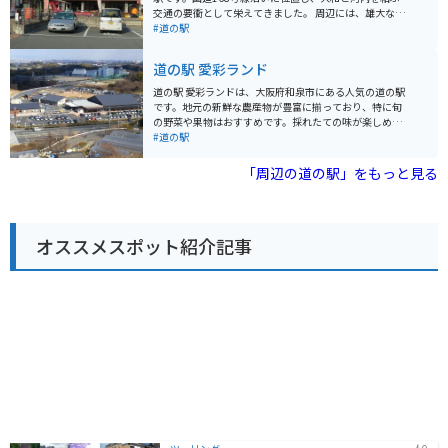
のを堪能したり、周辺の観光を楽しんでみてはいかがで
交通の要衝として栄えてきました。 周辺には、雄大な自
しょうか。
然が広がり、ハイキングやサイクリングに最適なコース
#道の駅
が整備されています。道の駅には、地元の新鮮な農産物
や特産品を販売する直売所や、地元食材を使った料理が
道の駅 愛彩ランド
味わえるレストランがあります。 バイクで訪れる際は、
広々とした駐車場があるので安心です。また、周辺に
道の駅 愛彩ランドは、大阪府和泉市にある人気の道の駅
は、信貴生駒スカイラインなど、景色を楽しむことがで
です。地元の新鮮な農産物が豊富に揃っており、特に旬
きるワインディングロードも多いため、ツーリングの拠
の野菜や果物はおすすめです。採れたての味が楽しめる
点としても最適です。 道の駅 大和路へぐり周辺には、歴
ので、ぜひお土産にいかがでしょうか。 食事処では、地
#道の駅
史的な観光スポットも多く点在しています。特に、聖徳
元産の食材をふんだんに使った料理が楽しめ、中でも野
太子ゆかりの寺院である信貴山朝護孫子寺は、迫力のあ
菜たっぷりのメニューが人気です。また、周辺道路は交
「周辺の道の駅」をもっと見る
る張子の虎で知られており、一見の価値があります。
通量が多いものの、信号が少ないため、ツーリング中の
休憩場所としても利用しやすいでしょう。ただし、駐車
場は混雑することが多いため、時間に余裕を持って訪れ
ることをおすすめします。
オススメスポット紹介記事