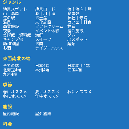
ジャンル
絶景スポット
絶景ロード
海｜海岸｜岬
山｜高原
湖｜川｜滝
食事処
道の駅
お土産
神社｜寺院
温泉
文化施設
カフェ｜軽食
商業施設
ソフトクリーム
林道
夜景
イベント体験
宿泊施設
美術館｜資料館
海鮮
ダム
キャンプ場
スイーツ
珍スポット
動植物園
お肉
麺類
お酒
ライダーハウス
東西南北の端
全ての端
日本4端
日本本土4端
北海道4端
本州4端
四国4端
九州4端
季節
春にオススメ
夏にオススメ
秋にオススメ
冬にオススメ
年中オススメ
施設
屋内施設
屋外施設
料金