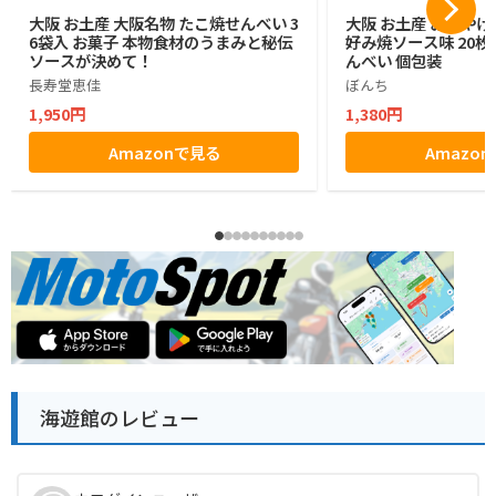
大阪 お土産 大阪名物 たこ焼せんべい 3
大阪 お土産 おみやげ
6袋入 お菓子 本物食材のうまみと秘伝
好み焼ソース味 20枚入
ソースが決めて！
んべい 個包装
長寿堂恵佳
ぼんち
1,950円
1,380円
Amazonで見る
Amazo
海遊館のレビュー