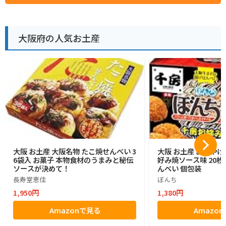
大阪府の人気お土産
大阪 お土産 大阪名物 たこ焼せんべい 3
大阪 お土産 おみやげ
6袋入 お菓子 本物食材のうまみと秘伝
好み焼ソース味 20枚入
ソースが決めて！
んべい 個包装
長寿堂恵佳
ぼんち
1,950円
1,380円
Amazonで見る
Amazo