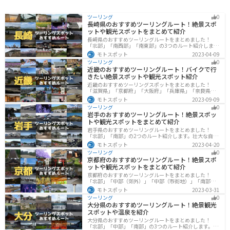
ツーリング
0
長崎県のおすすめツーリングルート！絶景スポ
ットや観光スポットをまとめて紹介
長崎県のおすすめツーリングルートをまとめました！
「北部」「南西部」「南東部」の3つのルート紹介しま
す。国際色豊かな街並みや世界遺産、絶景ポイントが数
モトスポット
2023-04-09
多く存在し、様々な楽しみ方ができます。バイクで長崎
ツーリング
0
県にツーリングに行く際は参考にしてください。
近畿のおすすめツーリングルート！バイクで行
きたい絶景スポットや観光スポット紹介
近畿のおすすめツーリングスポットをまとめました！
「滋賀県」「京都府」「大阪府」「兵庫県」「奈良県」
「和歌山」の各県の観光地紹介します。自然豊かな山々
モトスポット
2023-09-09
や湖、温泉地が点在し、四季折々の景色を楽しめるスポ
ツーリング
0
ットが多数あります。バイクで近畿にツーリングに行く
岩手のおすすめツーリングルート！絶景スポッ
際は参考にしてください。
トや観光スポットをまとめて紹介
岩手県のおすすめツーリングルートをまとめました！
「北部」「南部」の2つのルート紹介します。壮大な自然
や歴史的な観光スポットが多く存在するので楽しめま
モトスポット
2023-04-20
す。バイクで岩手県にツーリングに行く際は参考にして
ツーリング
0
ください。
京都府のおすすめツーリングルート！絶景スポ
ットや観光スポットをまとめて紹介
京都府のおすすめツーリングルートをまとめました！
「北部」「中部（郊外）」「中部（市街地）」「南部」
の4つのルート紹介します。古い町並みや神社仏閣、自然
モトスポット
2023-03-31
に囲まれた風光明媚なスポットが数多く存在し、様々な
ツーリング
0
楽しみ方ができます。バイクで京都府にツーリングに行
大分県のおすすめツーリングルート！絶景観光
く際は参考にしてください。
スポットや温泉を紹介
大分県のおすすめツーリングルートをまとめました！
「北部」「中部」「南部」の3つのルート紹介します。阿