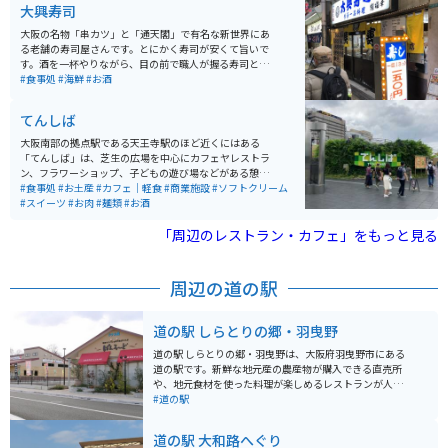
大興寿司
大阪の名物「串カツ」と「通天閣」で有名な新世界にあ
る老舗の寿司屋さんです。とにかく寿司が安くて旨いで
す。酒を一杯やりながら、目の前で職人が握る寿司と昭
和の風情漂う店の雰囲気と相まって、とってもいい感じ
#食事処
#海鮮
#お酒
です。まぁ、寿司食ってから、串カツってのが、おすす
めです。
てんしば
大阪南部の拠点駅である天王寺駅のほど近くにはある
「てんしば」は、芝生の広場を中心にカフェヤレストラ
ン、フラワーショップ、子どもの遊び場などがある憩い
のスペースです。「てんしば」からは天王寺動物園にも
#食事処
#お土産
#カフェ｜軽食
#商業施設
#ソフトクリーム
ほど近く、親子連れやカップルにも大人気です。また、
#スイーツ
#お肉
#麺類
#お酒
「あべのハルカス」や串カツで有名な新世界界隈にも歩
いていける距離にありますので、遊んで、観て、食べて
「周辺のレストラン・カフェ」をもっと見る
の三拍子揃った休日を楽しむにはベストな場所です。
周辺の道の駅
道の駅 しらとりの郷・羽曳野
道の駅 しらとりの郷・羽曳野は、大阪府羽曳野市にある
道の駅です。新鮮な地元産の農産物が購入できる直売所
や、地元食材を使った料理が楽しめるレストランが人気
です。 特に、地元産のぶどうやイチゴ、梨を使ったスイ
#道の駅
ーツはおすすめです。バイクで訪れる際は、広々とした
駐車場があるので安心です。周辺には、世界遺産登録の
道の駅 大和路へぐり
古市古墳群や、誉田八幡宮など、歴史的な観光スポット