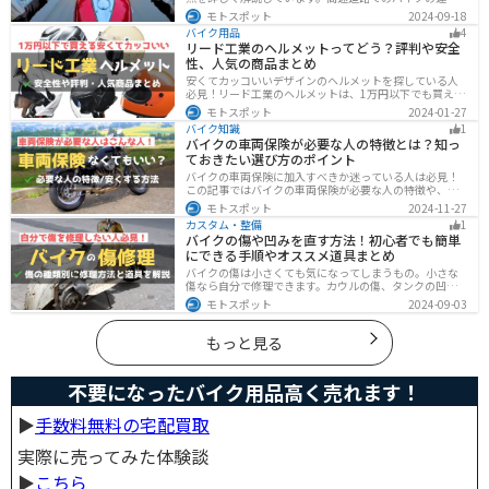
に不安を感じていませんか？実は安全に運転するには、
モトスポット
2024-09-18
走行条件や注意点を正しく理解することが大切です。高
バイク用品
4
速道路でも安全にバイクの運転を楽しむ方法を紹介しま
リード工業のヘルメットってどう？評判や安全
す！
性、人気の商品まとめ
安くてカッコいいデザインのヘルメットを探している人
必見！リード工業のヘルメットは、1万円以下でも買える
ヘルメットが多数あります。安全基準もしっかりクリア
モトスポット
2024-01-27
しており、安全性にも優れています。種類も豊富でカス
バイク知識
1
タム用のシールドもあるので、クールに決めたい人にオ
バイクの車両保険が必要な人の特徴とは？知っ
ススメです。
ておきたい選び方のポイント
バイクの車両保険に加入すべきか迷っている人は必見！
この記事ではバイクの車両保険が必要な人の特徴や、車
両保険の選び方を解説します。実は、価値の高いバイク
モトスポット
2024-11-27
は修理費用が高額になる場合が多いです。この記事を読
カスタム・整備
1
めば車両保険の正しい選び方がわかります。
バイクの傷や凹みを直す方法！初心者でも簡単
にできる手順やオススメ道具まとめ
バイクの傷は小さくても気になってしまうもの。小さな
傷なら自分で修理できます。カウルの傷、タンクの凹
み、サビ、樹脂の劣化、ホイールの傷などあらゆる傷の
モトスポット
2024-09-03
修理方法をまとめました。自分でバイクの傷を直したい
と思っている人は参考にしてください。
もっと見る
不要になったバイク用品高く売れます！
▶︎
手数料無料の宅配買取
実際に売ってみた体験談
▶︎
こちら