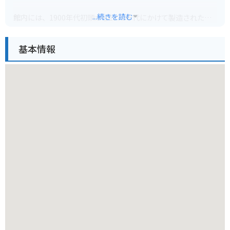
...続きを読む
館内には、1900年代初頭から1970年代にかけて製造された、
約150台の車両が展示されています。
基本情報
展示車両はどれも美しく整備されており、間近で見学すること
ができます。
自動車やオートバイの歴史に興味がある方はもちろん、そうで
ない方も、その美しさに圧倒されること間違いなしです。
バイクで行く場合は、周辺道路は比較的走りやすく、駐車場も
広いので安心です。
ただし、博物館周辺には飲食店が少ないため、事前に食事を済
ませておくか、お弁当を持参することをおすすめします。