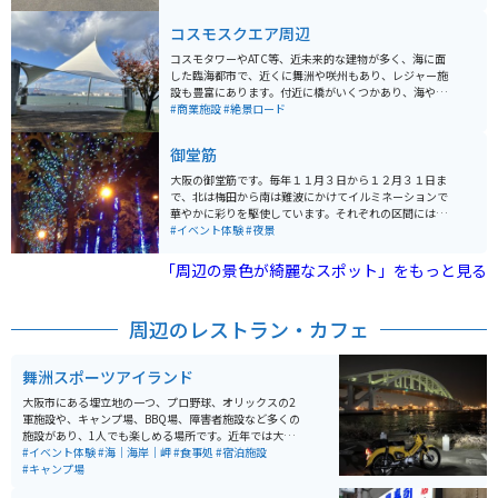
い日や、寒いにでも行けるオススメスポットです。近く
にユニバーサルスタジオジャパンもあるのでそこの花火
コスモスクエア周辺
が見える事もある。ユーポスのCMに使われているスポッ
トです。
コスモタワーやATC等、近未来的な建物が多く、海に面
した臨海都市で、近くに舞洲や咲州もあり、レジャー施
設も豊富にあります。付近に橋がいくつかあり、海やコ
スモスクエアの近未来的な建物や、遠くに大阪の摩天楼
#商業施設
#絶景ロード
を橋から眺めることができます。
御堂筋
大阪の御堂筋です。毎年１１月３日から１２月３１日ま
で、北は梅田から南は難波にかけてイルミネーションで
華やかに彩りを駆使しています。それぞれの区間には６
色の各エリアを象徴する演出が美しいです。年内の記念
#イベント体験
#夜景
に写真映えをしてSNS発信をしたり子供参加型ギャラリ
ーもあって近隣の小学校にもご協力を頂いています。
「周辺の景色が綺麗なスポット」をもっと見る
周辺のレストラン・カフェ
舞洲スポーツアイランド
大阪市にある埋立地の一つ、プロ野球、オリックスの2
軍施設や、キャンプ場、BBQ場、障害者施設など多くの
施設があり、1人でも楽しめる場所です。近年では大きな
会社の倉庫なども建設されて、バイクでは少し走行しに
#イベント体験
#海｜海岸｜岬
#食事処
#宿泊施設
くくはなっていますが、休日など大型車両がない日は道
#キャンプ場
も広いのでゆったりと走行できます。