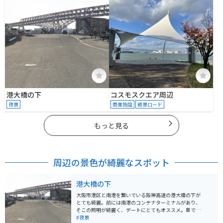
港大橋の下
コスモスクエア周辺
夜景
商業施設
絶景ロード
もっと見る
周辺の景色が綺麗なスポット
港大橋の下
大阪市港区と南港を繋いでいる阪神高速の港大橋の下が
とても綺麗。前には南港のコンテナターミナルがあり、
そこの照明が綺麗く、デートにとてもオススメ。車で岸
壁まで行け、車の中から夜景を楽しむ事ができるので暑
#夜景