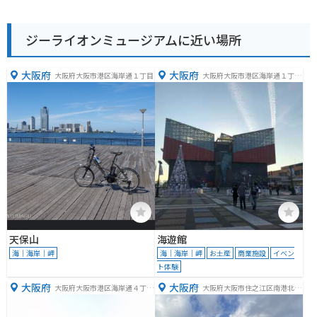
ジーライオンミュージアムに近い場所
大阪府
大阪府
大阪府大阪市港区海岸通１丁目
大阪府大阪市港区海岸通１丁目
１−１０
天保山
海遊館
海｜海岸｜岬
海｜海岸｜岬
お土産
商業施設
イベン
ト体験
大阪府
大阪府
大阪府大阪市港区海岸通４丁目
大阪府大阪市住之江区南港北２
５
丁目１−１０