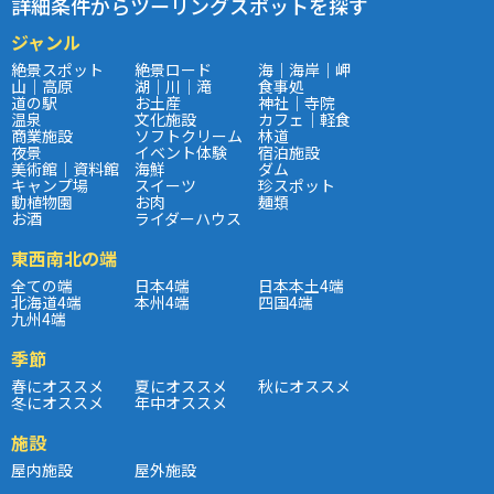
詳細条件からツーリングスポットを探す
ジャンル
絶景スポット
絶景ロード
海｜海岸｜岬
山｜高原
湖｜川｜滝
食事処
道の駅
お土産
神社｜寺院
温泉
文化施設
カフェ｜軽食
商業施設
ソフトクリーム
林道
夜景
イベント体験
宿泊施設
美術館｜資料館
海鮮
ダム
キャンプ場
スイーツ
珍スポット
動植物園
お肉
麺類
お酒
ライダーハウス
東西南北の端
全ての端
日本4端
日本本土4端
北海道4端
本州4端
四国4端
九州4端
季節
春にオススメ
夏にオススメ
秋にオススメ
冬にオススメ
年中オススメ
施設
屋内施設
屋外施設