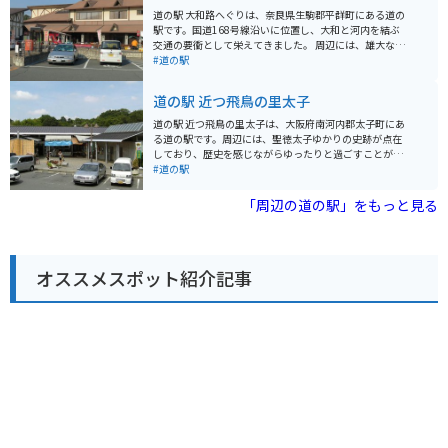
も点在しているので、ツーリングの拠点としても最適で
道の駅 大和路へぐりは、奈良県生駒郡平群町にある道の
す。 道の駅 しらとりの郷・羽曳野で、地元の美味しいも
駅です。国道168号線沿いに位置し、大和と河内を結ぶ
のを堪能したり、周辺の観光を楽しんでみてはいかがで
交通の要衝として栄えてきました。 周辺には、雄大な自
しょうか。
然が広がり、ハイキングやサイクリングに最適なコース
#道の駅
が整備されています。道の駅には、地元の新鮮な農産物
や特産品を販売する直売所や、地元食材を使った料理が
道の駅 近つ飛鳥の里太子
味わえるレストランがあります。 バイクで訪れる際は、
広々とした駐車場があるので安心です。また、周辺に
道の駅 近つ飛鳥の里太子は、大阪府南河内郡太子町にあ
は、信貴生駒スカイラインなど、景色を楽しむことがで
る道の駅です。周辺には、聖徳太子ゆかりの史跡が点在
きるワインディングロードも多いため、ツーリングの拠
しており、歴史を感じながらゆったりと過ごすことがで
点としても最適です。 道の駅 大和路へぐり周辺には、歴
きます。 特産品としては、地元産の新鮮な野菜や果物が
#道の駅
史的な観光スポットも多く点在しています。特に、聖徳
販売されています。また、レストランでは、地元産の食
太子ゆかりの寺院である信貴山朝護孫子寺は、迫力のあ
材を使った料理を楽しむことができます。 バイクで訪れ
「周辺の道の駅」をもっと見る
る張子の虎で知られており、一見の価値があります。
る場合、道の駅には広い駐車場が完備されているので安
心です。周辺は、田園風景が広がる走りやすい道が多
く、ツーリングにも最適です。聖徳太子関連の史跡を巡
るのもおすすめです。 太子町は、聖徳太子が幼少期を過
オススメスポット紹介記事
ごした地として知られており、関連する史跡が多いで
す。道の駅からは、聖徳太子墓や叡福寺などが近く、歴
史散策を楽しむことができます。また、周辺には、自然
豊かな公園もあり、ゆっくりと過ごすことができます。