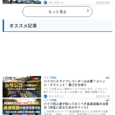
蘇の雄大な自然を満喫できるスポットや温泉を満喫する
モトスポット
2023-03-05
ツーリングができます。バイクで大分県にツーリングに
行く際は参考にしてください。
もっと見る
オススメ記事
バイク用品
0
バイクにドライブレコーダーは必要？メリッ
ト・デメリット・選び方を紹介
バイクは車以上に事故のリスクがあります。いざという
時ドライブレコーダーは必要です。事故の証拠になるの
はもちろん、ツーリングの記録など多数のメリットがあ
モトスポット
2022-11-18
ります。ドライブレコーダーのメリットデメリット、選
バイク知識
0
び方についてまとめました。付けようか悩んでいる人は
バイク初心者が知っておくべき高速道路の注意
参考にしてください。
点【安全に走るためのポイント】
この記事ではバイクで高速道路を走るときの条件や注意
点を詳しく解説しています。高速道路でのバイクの運転