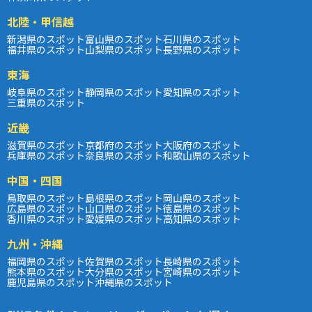
北陸・甲信越
新潟県のスポット
富山県のスポット
石川県のスポット
福井県のスポット
山梨県のスポット
長野県のスポット
東海
岐阜県のスポット
静岡県のスポット
愛知県のスポット
三重県のスポット
近畿
滋賀県のスポット
京都府のスポット
大阪府のスポット
兵庫県のスポット
奈良県のスポット
和歌山県のスポット
中国・四国
鳥取県のスポット
島根県のスポット
岡山県のスポット
広島県のスポット
山口県のスポット
徳島県のスポット
香川県のスポット
愛媛県のスポット
高知県のスポット
九州・沖縄
福岡県のスポット
佐賀県のスポット
長崎県のスポット
熊本県のスポット
大分県のスポット
宮崎県のスポット
鹿児島県のスポット
沖縄県のスポット