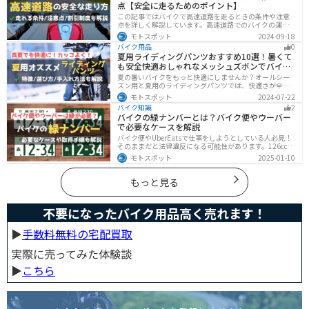
点【安全に走るためのポイント】
この記事ではバイクで高速道路を走るときの条件や注意
点を詳しく解説しています。高速道路でのバイクの運転
に不安を感じていませんか？実は安全に運転するには、
モトスポット
2024-09-18
走行条件や注意点を正しく理解することが大切です。高
バイク用品
0
速道路でも安全にバイクの運転を楽しむ方法を紹介しま
夏用ライディングパンツおすすめ10選！暑くて
す！
も安全快適おしゃれなメッシュズボンでバイク
に乗ろう
夏の暑いバイクをもっと快適にしませんか？オールシー
ズン用と夏用のライディングパンツでは、快適さが全然
違います。生地の大半がメッシュ素材で作られた夏用で
モトスポット
2024-07-22
は通気性・透湿性に優れており、熱気を逃しつつ汗をし
バイク知識
2
っかりと乾かしてくれます。そんな夏用ライディングパ
バイクの緑ナンバーとは？バイク便やウーバー
ンツの選び方や特徴オススメ商品をまとめました。
で必要なケースを解説
バイク便やUberEatsで仕事をしようとしている人必見！
そのままだと法律違反になる可能性があります。126cc以
上のバイクで運送事業を行う場合、緑ナンバー（事業
モトスポット
2025-01-10
用）が必要になります。本記事では緑ナンバーの必要な
ケースや取得方法を解説します。
もっと見る
不要になったバイク用品高く売れます！
▶︎
手数料無料の宅配買取
実際に売ってみた体験談
▶︎
こちら