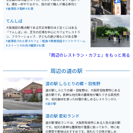
す。酒を一杯やりながら、目の前で職人が握る寿司と昭
和の風情漂う店の雰囲気と相まって、とってもいい感じ
#食事処
#海鮮
#お酒
です。まぁ、寿司食ってから、串カツってのが、おすす
めです。
てんしば
大阪南部の拠点駅である天王寺駅のほど近くにはある
「てんしば」は、芝生の広場を中心にカフェヤレストラ
ン、フラワーショップ、子どもの遊び場などがある憩い
のスペースです。「てんしば」からは天王寺動物園にも
#食事処
#お土産
#カフェ｜軽食
#商業施設
#ソフトクリーム
ほど近く、親子連れやカップルにも大人気です。また、
#スイーツ
#お肉
#麺類
#お酒
「あべのハルカス」や串カツで有名な新世界界隈にも歩
いていける距離にありますので、遊んで、観て、食べて
「周辺のレストラン・カフェ」をもっと見る
の三拍子揃った休日を楽しむにはベストな場所です。
周辺の道の駅
道の駅 しらとりの郷・羽曳野
道の駅 しらとりの郷・羽曳野は、大阪府羽曳野市にある
道の駅です。新鮮な地元産の農産物が購入できる直売所
や、地元食材を使った料理が楽しめるレストランが人気
です。 特に、地元産のぶどうやイチゴ、梨を使ったスイ
#道の駅
ーツはおすすめです。バイクで訪れる際は、広々とした
駐車場があるので安心です。周辺には、世界遺産登録の
道の駅 愛彩ランド
古市古墳群や、誉田八幡宮など、歴史的な観光スポット
も点在しているので、ツーリングの拠点としても最適で
道の駅 愛彩ランドは、大阪府和泉市にある人気の道の駅
す。 道の駅 しらとりの郷・羽曳野で、地元の美味しいも
です。地元の新鮮な農産物が豊富に揃っており、特に旬
のを堪能したり、周辺の観光を楽しんでみてはいかがで
の野菜や果物はおすすめです。採れたての味が楽しめる