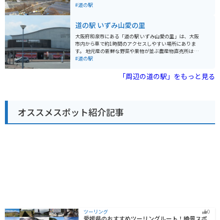
しょうか。
ので、ぜひお土産にいかがでしょうか。 食事処では、地
#道の駅
元産の食材をふんだんに使った料理が楽しめ、中でも野
菜たっぷりのメニューが人気です。また、周辺道路は交
道の駅 いずみ山愛の里
通量が多いものの、信号が少ないため、ツーリング中の
休憩場所としても利用しやすいでしょう。ただし、駐車
大阪府和泉市にある「道の駅 いずみ山愛の里」は、大阪
場は混雑することが多いため、時間に余裕を持って訪れ
市内から車で約1時間のアクセスしやすい場所にありま
ることをおすすめします。
す。 地元産の新鮮な野菜や果物が並ぶ農産物直売所は、
道の駅の人気スポットです。 とれたての食材を使ったレ
#道の駅
ストランでは、地元ならではの味が楽しめます。 周辺に
は、ハイキングコースやキャンプ場など、自然を楽しむ
「周辺の道の駅」をもっと見る
スポットがたくさんあります。 特に、山頂付近にある
「いずみの国歴史体験館」からの眺めは絶景で、大阪湾
や関西平野を一望できます。 バイクで訪れる場合、駐車
場も広く、休憩場所としても最適です。 周辺のワインデ
オススメスポット紹介記事
ィングロードは、ツーリングにもおすすめです。 お土産
には、地元産の新鮮な野菜や果物、ワインなどが人気で
す。
ツーリング
0
愛媛県のおすすめツーリングルート！絶景スポ