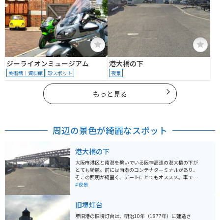
ジーライオンミュージアム
港大橋の下
美術館｜資料館
珍スポット
夜景
もっと見る
周辺の景色が綺麗なスポット
港大橋の下
大阪市港区と南港を繋いでいる阪神高速の港大橋の下が
とても綺麗。前には南港のコンテナターミナルがあり、
そこの照明が綺麗く、デートにとてもオススメ。車で岸
壁まで行け、車の中から夜景を楽しむ事ができるので暑
#夜景
い日や、寒いにでも行けるオススメスポットです。近く
にユニバーサルスタジオジャパンもあるのでそこの花火
旧堺灯台
が見える事もある。ユーポスのCMに使われているスポッ
トです。
堺旧港の旧堺灯台は、明治10年（1877年）に建造さ