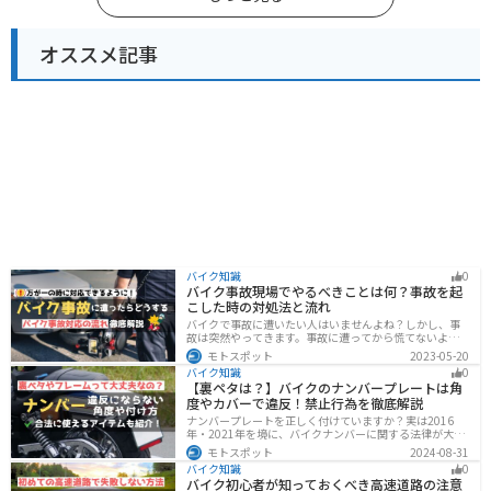
オススメ記事
バイク知識
0
バイク事故現場でやるべきことは何？事故を起
こした時の対処法と流れ
バイクで事故に遭いたい人はいませんよね？しかし、事
故は突然やってきます。事故に遭ってから慌てないよう
に対処法を知っておきましょう。自分が加害者になった
モトスポット
2023-05-20
時、被害者になった時、それぞれどんな対応をすれば良
バイク知識
0
いのかまとめました。
【裏ペタは？】バイクのナンバープレートは角
度やカバーで違反！禁止行為を徹底解説
ナンバープレートを正しく付けていますか？実は2016
年・2021年を境に、バイクナンバーに関する法律が大き
く変わっています！角度やカバー、ステーなど昔は大丈
モトスポット
2024-08-31
夫でも今は違法になるケースが発生します。正しく理解
バイク知識
0
して、今一度見直してみましょう。合法で使えるアイテ
バイク初心者が知っておくべき高速道路の注意
ムも紹介します。