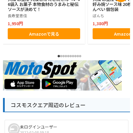
6袋入 お菓子 本物食材のうまみと秘伝
好み焼ソース味 20枚入
ソースが決めて！
んべい 個包装
長寿堂恵佳
ぼんち
1,950円
1,380円
Amazonで見る
Amazo
コスモスクエア周辺のレビュー
未ログインユーザー
2022-02-08 09:18