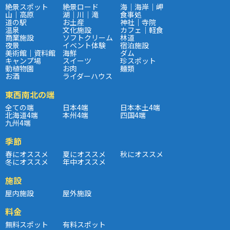
絶景スポット
絶景ロード
海｜海岸｜岬
山｜高原
湖｜川｜滝
食事処
道の駅
お土産
神社｜寺院
温泉
文化施設
カフェ｜軽食
商業施設
ソフトクリーム
林道
夜景
イベント体験
宿泊施設
美術館｜資料館
海鮮
ダム
キャンプ場
スイーツ
珍スポット
動植物園
お肉
麺類
お酒
ライダーハウス
東西南北の端
全ての端
日本4端
日本本土4端
北海道4端
本州4端
四国4端
九州4端
季節
春にオススメ
夏にオススメ
秋にオススメ
冬にオススメ
年中オススメ
施設
屋内施設
屋外施設
料金
無料スポット
有料スポット