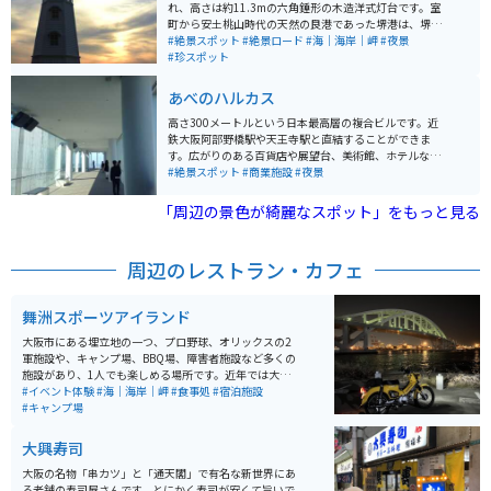
れ、高さは約11.3mの六角錘形の木造洋式灯台です。室
町から安土桃山時代の天然の良港であった堺港は、堺の
人々により修築され、その原型が今の堺旧港となってい
#絶景スポット
#絶景ロード
#海｜海岸｜岬
#夜景
ます。この灯台は、堺市民の寄付や堺県からの補助金で
#珍スポット
建築され、イギリス人技師ビグルストンの設計により建
てられました。 約1世紀の間、大阪湾を照らし続けたも
あべのハルカス
のの、昭和43年（1968年）の周辺の埋め立てにより使
用を停止しました。老朽化していたが、平成13年度から
高さ300メートルという日本最高層の複合ビルです。近
18年度に保存修理工事が行われ、往時の姿を復元。現在
鉄大阪阿部野橋駅や天王寺駅と直結することができま
は国の指定史跡として保存され、堺のシンボルの一つと
す。広がりのある百貨店や展望台、美術館、ホテルなど
して親しまれています。周辺には堺旧港や龍女神像など
様々な施設が出店しており、１日中楽しむことができま
#絶景スポット
#商業施設
#夜景
があり、観光スポットとしても人気です。 堺には世界遺
す。さらに、大阪随一の絶景とともに絶品グルメも楽し
産に登録された古墳もありますが、建物も古いものがか
めます。
「周辺の景色が綺麗なスポット」をもっと見る
なり残っています。旧堺灯台は日本最古の木造様式灯台
の１つとして国指定史跡になっています。夕焼けが綺麗
で、ライトアップもあるので、夕焼け後に夜景を楽しむ
周辺のレストラン・カフェ
ことも可能です。臨港線沿いにあるのですぐに立ち寄る
ことができます。近くにも他の写真スポットもあるので
おすすめです。
舞洲スポーツアイランド
大阪市にある埋立地の一つ、プロ野球、オリックスの2
軍施設や、キャンプ場、BBQ場、障害者施設など多くの
施設があり、1人でも楽しめる場所です。近年では大きな
会社の倉庫なども建設されて、バイクでは少し走行しに
#イベント体験
#海｜海岸｜岬
#食事処
#宿泊施設
くくはなっていますが、休日など大型車両がない日は道
#キャンプ場
も広いのでゆったりと走行できます。
大興寿司
大阪の名物「串カツ」と「通天閣」で有名な新世界にあ
る老舗の寿司屋さんです。とにかく寿司が安くて旨いで