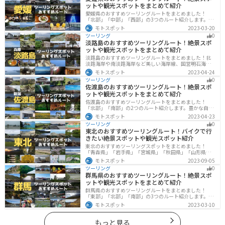
ットや観光スポットをまとめて紹介
愛媛県のおすすめツーリングルートをまとめました！
「北部」「中部」「西部」の3つのルート紹介します。山
や海といった自然だけでなく、気軽に渡れる島もあり
モトスポット
2023-03-20
様々な楽しみ方ができます。バイクで愛媛県にツーリン
ツーリング
0
グに行く際は参考にしてください。
淡路島のおすすめツーリングルート！絶景スポ
ットや観光スポットをまとめて紹介
淡路島のおすすめツーリングルートをまとめました！北
淡路海岸や南淡路海岸など美しい海岸線、国営明石海峡
公園や淡路夢舞台など、自然とアートが融合した施設も
モトスポット
2023-04-24
多数あります。バイクで淡路島にツーリングに行く際は
ツーリング
0
参考にしてください。
佐渡島のおすすめツーリングルート！絶景スポ
ットや観光スポットをまとめて紹介
佐渡島のおすすめツーリングルートをまとめました！
「北部」「南部」の2つのルート紹介します。豊かな自然
と歴史的なスポット、トキなどの貴重な動物を見られる
モトスポット
2023-04-23
スポットが多数あります。バイクで佐渡島にツーリング
ツーリング
0
に行く際は参考にしてください。
東北のおすすめツーリングルート！バイクで行
きたい絶景スポットや観光スポット紹介
東北のおすすめツーリングスポットをまとめました！
「青森県」「岩手県」「宮城県」「秋田県」「山形県」
「福島県」の各県の観光地紹介します。自然豊かな山々
モトスポット
2023-09-05
や湖、温泉地が点在し、四季折々の景色を楽しめるスポ
ツーリング
0
ットが多数あります。バイクで東北にツーリングに行く
群馬県のおすすめツーリングルート！絶景スポ
際は参考にしてください。
ットや観光スポットをまとめて紹介
群馬県のおすすめツーリングルートをまとめました！
「東部」「北部」「南部」の3つのルート紹介します。草
津温泉や伊香保温泉など全国でも有名な温泉や豊かな自
モトスポット
2023-03-10
然を満喫するツーリングができます。バイクで群馬県に
ツーリングに行く際は参考にしてください。
もっと見る