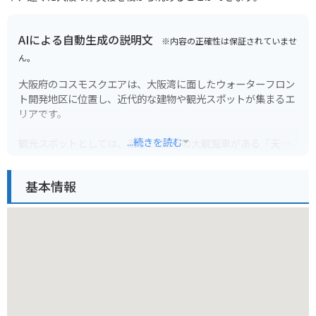
AIによる自動生成の説明文
※内容の正確性は保証されていませ
ん。
大阪府のコスモスクエアは、大阪湾に面したウォーターフロン
ト開発地区に位置し、近代的な建物や観光スポットが集まるエ
リアです。
...続きを読む
観光スポットとしては、高さ112.5mの大観覧車がある「天保
山ハーバービレッジ」や、海遊館、大阪文化館などがありま
す。
基本情報
夜は、大阪湾の夜景を一望できるロマンチックな場所に変身し
ます。
バイクで訪れる場合、周辺には駐車場も点在しています。
ただし、休日は混雑が予想されるため、早めの時間帯に訪れる
か、公共交通機関の利用も検討しましょう。