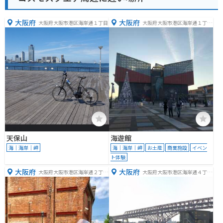
大阪府
大阪府
大阪府大阪市港区海岸通１丁目
大阪府大阪市港区海岸通１丁目
１−１０
天保山
海遊館
海｜海岸｜岬
海｜海岸｜岬
お土産
商業施設
イベン
ト体験
大阪府
大阪府
大阪府大阪市港区海岸通２丁目
大阪府大阪市港区海岸通４丁目
６−３９
５