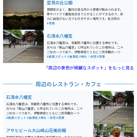
空見の丘公園
雰囲気がよく、園内の至る所から夜景が眺められます。
車やバイクで最高地点まで上がることができるので、体
力に自信がない方でも行きやすい場所です。枚方市の夜
景が一望できるとても良いスポットです。
#夜景
石清水八幡宮
石清水八幡宮は、京都府八幡市に位置する神社です。
元々は「男山八幡宮」と呼ばれていたこの場所は、二十
二社の一つであり、伊勢神宮とともに二所宗廟の一つと
なっています。 旧社格は官幣大社で、現在は神社本庁の
#絶景スポット
#食事処
#神社｜寺院
#夜景
別表神社となっています。また、宇佐神宮・筥崎宮また
は鶴岡八幡宮とともに、日本三大八幡宮の一つとされて
「周辺の景色が綺麗なスポット」をもっと見る
います。宮中の四方拝で遥拝されるこの神社は、ツーリ
ングやバイクで訪れた旅行者にも人気の場所です。
周辺のレストラン・カフェ
石清水八幡宮
石清水八幡宮は、京都府八幡市に位置する神社です。
元々は「男山八幡宮」と呼ばれていたこの場所は、二十
二社の一つであり、伊勢神宮とともに二所宗廟の一つと
なっています。 旧社格は官幣大社で、現在は神社本庁の
#絶景スポット
#食事処
#神社｜寺院
#夜景
別表神社となっています。また、宇佐神宮・筥崎宮また
は鶴岡八幡宮とともに、日本三大八幡宮の一つとされて
アサヒビール大山崎山荘美術館
います。宮中の四方拝で遥拝されるこの神社は、ツーリ
ングやバイクで訪れた旅行者にも人気の場所です。