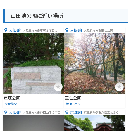
山田池公園に近い場所
大阪府
大阪府
大阪府枚方市車塚１丁目１
大阪府枚方市王仁公園
車塚公園
王仁公園
文化施設
絶景スポット
大阪府
京都府
大阪府枚方市津田山手２丁目３
京都府八幡市八幡高坊３０
−８９５ー１他