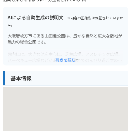
AIによる自動生成の説明文
※内容の正確性は保証されていませ
ん。
大阪府枚方市にある山田池公園は、豊かな自然と広大な敷地が
魅力の総合公園です。
園内には、大きな池を中心に、芝生広場、アスレチック広場、
...続きを読む
バーベキュー広場などがあり、家族連れでのんびり過ごすのに
最適です。
春には桜、秋には紅葉と、四季折々の景色を楽しむこともでき
基本情報
ます。
バイクで行く場合は、公園内に無料の駐輪場があるので安心で
す。
園内は広く、アップダウンもあるので、自転車があると便利で
す。