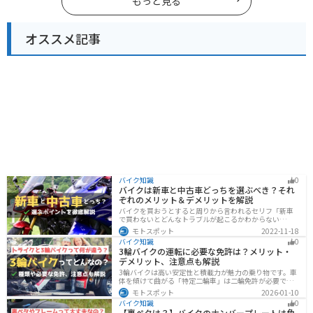
もっと見る
オススメ記事
バイク知識
0
バイクは新車と中古車どっちを選ぶべき？それ
ぞれのメリット＆デメリットを解説
バイクを買おうとすると周りから言われるセリフ「新車
で買わないとどんなトラブルが起こるかわからない
ぞ！」「いやいや、どうせ転ぶんだから中古車で十分
モトスポット
2022-11-18
だ！」…いろんな意見があるから迷いますよね。でも新
バイク知識
0
車と中古車、どちらにも良い点と悪い点があるんです。
3輪バイクの運転に必要な免許は？メリット・
それぞれの特徴について解説します。
デメリット、注意点も解説
3輪バイクは高い安定性と積載力が魅力の乗り物です。車
体を傾けて曲がる「特定二輪車」は二輪免許が必要です
が、自立する「トライク」は普通自動車免許で運転で
モトスポット
2026-01-10
き、ヘルメット着用も任意です。維持費はバイク並みです
バイク知識
0
が、運転特性や駐車ルールは車種により異なるため、事
【裏ペタは？】バイクのナンバープレートは角