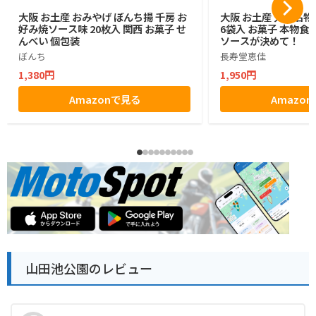
大阪 お土産 おみやげ ぼんち揚 千房 お
大阪 お土産 大阪名物
好み焼ソース味 20枚入 関西 お菓子 せ
6袋入 お菓子 本物
んべい 個包装
ソースが決めて！
ぼんち
長寿堂恵佳
1,380円
1,950円
Amazonで見る
Amazo
山田池公園のレビュー