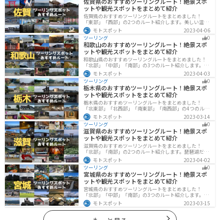
佐賀県のおすすめツーリングルート！絶景スポ
ットや観光スポットをまとめて紹介
佐賀県のおすすめツーリングルートをまとめました！
「東部」「西部」の2つのルート紹介します。美しい温泉
地や古墳群、歴史ある城や神社仏閣など、バイクツーリ
モトスポット
2023-04-06
ングに適したスポットが多数存在し、様々な楽しみ方が
ツーリング
0
できます。バイクで佐賀県にツーリングに行く際は参考
和歌山のおすすめツーリングルート！絶景スポ
にしてください。
ットや観光スポットをまとめて紹介
和歌山県のおすすめツーリングルートをまとめました！
「北部」「中部」「南部」の3つのルート紹介します。海
と山に囲まれた自然豊かなエリアが広がり、様々な楽し
モトスポット
2023-04-03
み方ができます。バイクで和歌山県にツーリングに行く
ツーリング
0
際は参考にしてください。
栃木県のおすすめツーリングルート！絶景スポ
ットや観光スポットをまとめて紹介
栃木県のおすすめツーリングルートをまとめました！
「北東部」「北西部」「南東部」「南西部」の4つのルー
ト紹介します。日本を代表する神社や広大な山や滝、湖
モトスポット
2023-03-14
などを歴史や自然を満喫するツーリングができます。バ
ツーリング
0
イクで栃木県にツーリングに行く際は参考にしてくださ
滋賀県のおすすめツーリングルート！絶景スポ
い。
ットや観光スポットをまとめて紹介
滋賀県のおすすめツーリングルートをまとめました！
「北部」「南部」の2つのルート紹介します。琵琶湖だけ
でなく、比叡山ドライブウェイなどの山を楽しめるスポ
モトスポット
2023-04-02
ットも多数あります。バイクで滋賀県にツーリングに行
ツーリング
0
く際は参考にしてください。
宮城県のおすすめツーリングルート！絶景スポ
ットや観光スポットをまとめて紹介
宮城県のおすすめツーリングルートをまとめました！
「北部」「中部」「南部」の3つのルート紹介します。キ
ツネ村や広大な山や滝、湖などを歴史や自然を満喫する
モトスポット
2023-03-15
ツーリングができます。バイクで宮城県にツーリングに
行く際は参考にしてください。