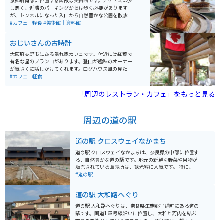
京都府南部に位置する素敵な美術館です。アクセスは少
し悪く、近隣のパーキングからは歩く必要があります
が、トンネルになった入口から自然豊かな公園を散歩す
ることができ、晴れている時は気持ちが良いです。美術
#カフェ｜軽食
#美術館｜資料館
館にはカフェもあり、テラス席で山の景色を楽しむこと
ができます。
おじいさんの古時計
大阪府交野市にある隠れ家カフェです。付近には紅葉で
有名な星のブランコがあります。登山が趣味のオーナー
が気さくに話しかけてくれます。ログハウス風の見た目
で雰囲気、味、接客すべて満足させてくれる穴場カフェ
#カフェ｜軽食
です。
「周辺のレストラン・カフェ」をもっと見る
周辺の道の駅
道の駅 クロスウェイなかまち
道の駅 クロスウェイなかまちは、奈良県の中部に位置す
る、自然豊かな道の駅です。地元の新鮮な野菜や果物が
販売されている直売所は、観光客に人気です。 特に、奈
良県産のブランドイチゴ「あすかルビー」や「古都華」
#道の駅
は、甘みが強く果汁たっぷりでおすすめです。 バイクで
訪れる際は、広々とした駐車場があるので安心です。道
道の駅 大和路へぐり
の駅周辺には、歴史的な寺院や美しい自然を楽しめるス
ポットが点在しているので、ツーリングの拠点としても
道の駅 大和路へぐりは、奈良県生駒郡平群町にある道の
最適です。
駅です。国道168号線沿いに位置し、大和と河内を結ぶ