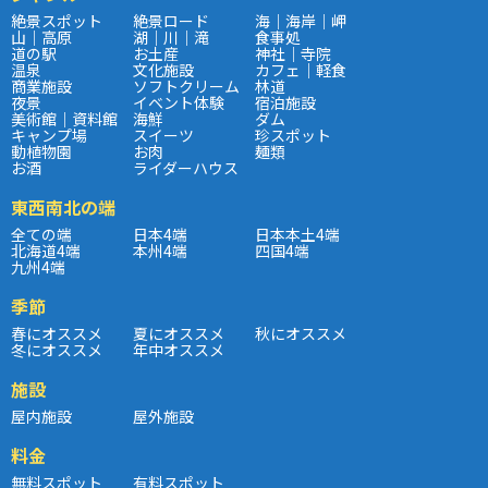
絶景スポット
絶景ロード
海｜海岸｜岬
山｜高原
湖｜川｜滝
食事処
道の駅
お土産
神社｜寺院
温泉
文化施設
カフェ｜軽食
商業施設
ソフトクリーム
林道
夜景
イベント体験
宿泊施設
美術館｜資料館
海鮮
ダム
キャンプ場
スイーツ
珍スポット
動植物園
お肉
麺類
お酒
ライダーハウス
東西南北の端
全ての端
日本4端
日本本土4端
北海道4端
本州4端
四国4端
九州4端
季節
春にオススメ
夏にオススメ
秋にオススメ
冬にオススメ
年中オススメ
施設
屋内施設
屋外施設
料金
無料スポット
有料スポット