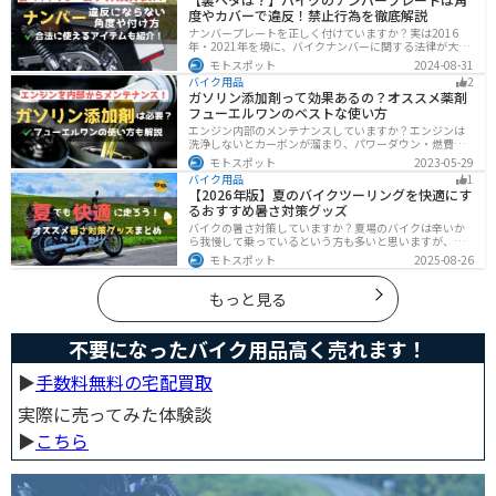
前の確認が大切です。
度やカバーで違反！禁止行為を徹底解説
ナンバープレートを正しく付けていますか？実は2016
年・2021年を境に、バイクナンバーに関する法律が大き
く変わっています！角度やカバー、ステーなど昔は大丈
モトスポット
2024-08-31
夫でも今は違法になるケースが発生します。正しく理解
バイク用品
2
して、今一度見直してみましょう。合法で使えるアイテ
ガソリン添加剤って効果あるの？オススメ薬剤
ムも紹介します。
フューエルワンのベストな使い方
エンジン内部のメンテナンスしていますか？エンジンは
洗浄しないとカーボンが溜まり、パワーダウン・燃費の
悪化、燃焼以上、エンジンの焼き付きなどのトラブルの
モトスポット
2023-05-29
原因になります。定期的にガソリン添加剤を入れてエン
バイク用品
1
ジン内部も綺麗にしましょう。
【2026年版】夏のバイクツーリングを快適にす
るおすすめ暑さ対策グッズ
バイクの暑さ対策していますか？夏場のバイクは辛いか
ら我慢して乗っているという方も多いと思いますが、し
っかりと暑さ対策をすれば夏場でも快適にバイクに乗る
モトスポット
2025-08-26
ことができます！この記事では、夏場のバイク暑さ対策
の基本と暑さ対策グッズを紹介します！
もっと見る
不要になったバイク用品高く売れます！
▶︎
手数料無料の宅配買取
実際に売ってみた体験談
▶︎
こちら