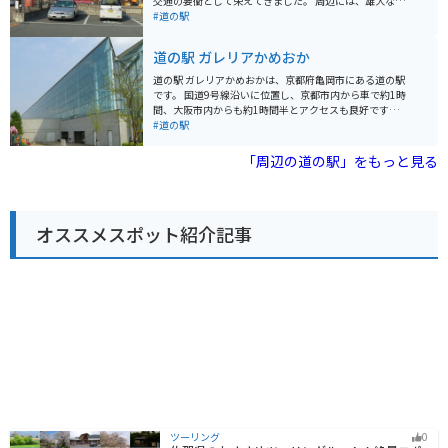
交通の要衝として栄えてきました。 周辺には、雄大な自
然が広がり、ハイキングやサイクリングに最適なコース
#道の駅
が整備されています。道の駅には、地元の新鮮な農産物
や特産品を販売する直売所や、地元食材を使った料理が
道の駅 ガレリアかめおか
味わえるレストランがあります。 バイクで訪れる際は、
広々とした駐車場があるので安心です。また、周辺に
道の駅 ガレリアかめおかは、京都府亀岡市にある道の駅
は、信貴生駒スカイラインなど、景色を楽しむことがで
です。 国道9号線沿いに位置し、京都市内から車で約1時
きるワインディングロードも多いため、ツーリングの拠
間、大阪市内からも約1時間半とアクセスも良好です。
点としても最適です。 道の駅 大和路へぐり周辺には、歴
地元亀岡の新鮮な野菜や特産品を販売する農産物直売
#道の駅
史的な観光スポットも多く点在しています。特に、聖徳
所、地元食材を使った料理が楽しめるレストラン、お土
太子ゆかりの寺院である信貴山朝護孫子寺は、迫力のあ
産コーナーなどがあります。 特に、丹波栗や松茸など、
「周辺の道の駅」をもっと見る
る張子の虎で知られており、一見の価値があります。
季節の食材を使った料理やスイーツはおすすめです。 ツ
ーリングの休憩場所としても人気があり、バイクスタン
ドも設置されています。 周辺には、湯の花温泉やるり渓
など、観光スポットも点在しています。 【おすすめポイ
オススメスポット紹介記事
ント】 * 亀岡市内や近隣地域の特産品が購入できる * 新
鮮な地元野菜が購入できる * バイクスタンドがあるの
で、ツーリングの休憩に最適 * レストランでは地元食材
を使った料理が楽しめる 【周辺情報】 * 湯の花温泉 * る
り渓 【その他】 * 住所：京都府亀岡市曽我部町北条大谷
1-1 * 電話番号：0771-22-0690 * 駐車場：大型車12台、
普通車70台 * 休館日：年中無休
ツーリング
0