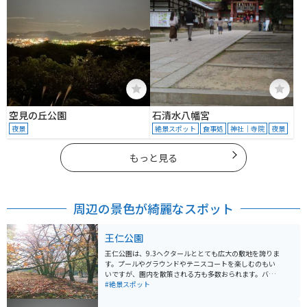
空見の丘公園
石清水八幡宮
夜景
絶景スポット
食事処
神社｜寺院
夜景
もっと見る
周辺の景色が綺麗なスポット
王仁公園
王仁公園は、9.3ヘクタールととても広大の敷地を誇りま
す。プールやグラウンドやテニスコートを楽しむのもい
いですが、園内を散策される方も多数おられます。バイ
ク置き場は広く屋根があり、雨の時に雨具を乾かすライ
#絶景スポット
ダーが多く出没します。