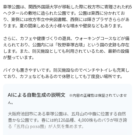
車塚公園は、関西外国語大学が移転した際に枚方市に寄贈された約5
ヘクタールの敷地に造られた公園です。公園は東西に分かれてお
り、東側には枚方市立中央図書館、西側には輝きプラザきららがあ
ります。夏の間楽しめる大小様々な噴水や壁泉などもあります。
さらに、カフェや健康づくりの遊具、ウォーキングコースなどが備
えられており、公園内には「牧野車塚古墳」という国の史跡も存在
します。また、防災施設としても利用されているため、最新の設備
が整っています。
バイクも置きやすいです。防災施設なのでベンチやトイレも充実し
ており、カフェなどもあるので休憩としても丁度良い場所です。
AIによる自動生成の説明文
※内容の正確性は保証されていませ
ん。
大阪府池田市にある車塚公園は、五月山の中腹に位置する自然
豊かな公園です。春には約120品種、4,000株ものバラが咲き誇
る「五月山 роза園」が人気を集めます。