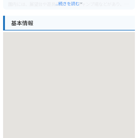
...続きを読む
園内には、展望台や遊具広場、デイキャンプ場などがあり、家
族連れでのんびり過ごすのに最適です。ハイキングコースも整
備されているので、自然を感じながら運動も楽しめます。
基本情報
バイクでお訪れる場合は、公園内の駐車場が利用できます。五
月山ドライブウェイからの景色も素晴らしいので、バイクでの
ツーリングにもおすすめです。