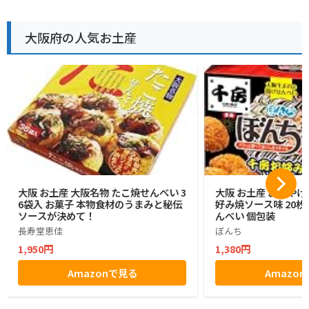
大阪府の人気お土産
大阪 お土産 大阪名物 たこ焼せんべい 3
大阪 お土産 おみやげ
6袋入 お菓子 本物食材のうまみと秘伝
好み焼ソース味 20枚入
ソースが決めて！
んべい 個包装
長寿堂恵佳
ぼんち
1,950円
1,380円
Amazonで見る
Amazo