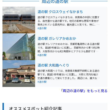
周辺の道の駅
道の駅 クロスウェイなかまち
道の駅 クロスウェイなかまちは、奈良県の中部に位置す
る、自然豊かな道の駅です。地元の新鮮な野菜や果物が
販売されている直売所は、観光客に人気です。 特に、奈
良県産のブランドイチゴ「あすかルビー」や「古都華」
#道の駅
は、甘みが強く果汁たっぷりでおすすめです。 バイクで
訪れる際は、広々とした駐車場があるので安心です。道
道の駅 ガレリアかめおか
の駅周辺には、歴史的な寺院や美しい自然を楽しめるス
ポットが点在しているので、ツーリングの拠点としても
道の駅 ガレリアかめおかは、京都府亀岡市にある道の駅
最適です。
です。 国道9号線沿いに位置し、京都市内から車で約1時
間、大阪市内からも約1時間半とアクセスも良好です。
地元亀岡の新鮮な野菜や特産品を販売する農産物直売
#道の駅
所、地元食材を使った料理が楽しめるレストラン、お土
産コーナーなどがあります。 特に、丹波栗や松茸など、
道の駅 大和路へぐり
季節の食材を使った料理やスイーツはおすすめです。 ツ
ーリングの休憩場所としても人気があり、バイクスタン
道の駅 大和路へぐりは、奈良県生駒郡平群町にある道の
ドも設置されています。 周辺には、湯の花温泉やるり渓
駅です。国道168号線沿いに位置し、大和と河内を結ぶ
など、観光スポットも点在しています。 【おすすめポイ
交通の要衝として栄えてきました。 周辺には、雄大な自
ント】 * 亀岡市内や近隣地域の特産品が購入できる * 新
然が広がり、ハイキングやサイクリングに最適なコース
#道の駅
鮮な地元野菜が購入できる * バイクスタンドがあるの
が整備されています。道の駅には、地元の新鮮な農産物
で、ツーリングの休憩に最適 * レストランでは地元食材
や特産品を販売する直売所や、地元食材を使った料理が
「周辺の道の駅」をもっと見る
を使った料理が楽しめる 【周辺情報】 * 湯の花温泉 * る
味わえるレストランがあります。 バイクで訪れる際は、
り渓 【その他】 * 住所：京都府亀岡市曽我部町北条大谷
広々とした駐車場があるので安心です。また、周辺に
1-1 * 電話番号：0771-22-0690 * 駐車場：大型車12台、
は、信貴生駒スカイラインなど、景色を楽しむことがで
普通車70台 * 休館日：年中無休
きるワインディングロードも多いため、ツーリングの拠
オススメスポット紹介記事
点としても最適です。 道の駅 大和路へぐり周辺には、歴