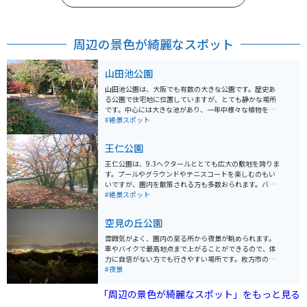
周辺の景色が綺麗なスポット
山田池公園
山田池公園は、大阪でも有数の大きな公園です。歴史あ
る公園で住宅地に位置していますが、とても静かな場所
です。中心には大きな池があり、一年中様々な植物を楽
しむことができます。アウトドア活動も楽しめるように
#絶景スポット
十分整備されています。
王仁公園
王仁公園は、9.3ヘクタールととても広大の敷地を誇りま
す。プールやグラウンドやテニスコートを楽しむのもい
いですが、園内を散策される方も多数おられます。バイ
ク置き場は広く屋根があり、雨の時に雨具を乾かすライ
#絶景スポット
ダーが多く出没します。
空見の丘公園
雰囲気がよく、園内の至る所から夜景が眺められます。
車やバイクで最高地点まで上がることができるので、体
力に自信がない方でも行きやすい場所です。枚方市の夜
景が一望できるとても良いスポットです。
#夜景
「周辺の景色が綺麗なスポット」をもっと見る