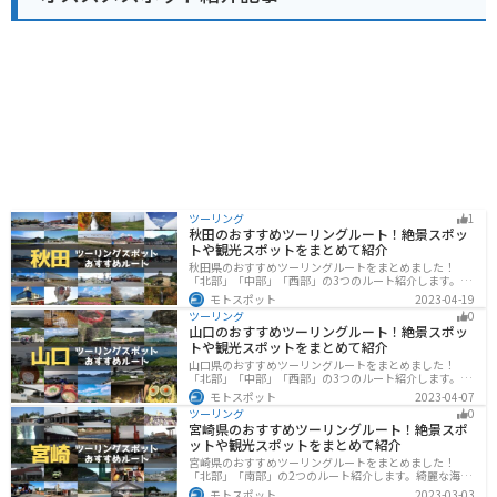
史的な観光スポットも多く点在しています。特に、聖徳
太子ゆかりの寺院である信貴山朝護孫子寺は、迫力のあ
る張子の虎で知られており、一見の価値があります。
ツーリング
1
秋田のおすすめツーリングルート！絶景スポッ
トや観光スポットをまとめて紹介
秋田県のおすすめツーリングルートをまとめました！
「北部」「中部」「西部」の3つのルート紹介します。自
然豊かな山々や湖、温泉地が点在し、四季折々の景色を
モトスポット
2023-04-19
楽しめるスポットが多数あります。バイクで秋田県にツ
ツーリング
0
ーリングに行く際は参考にしてください。
山口のおすすめツーリングルート！絶景スポッ
トや観光スポットをまとめて紹介
山口県のおすすめツーリングルートをまとめました！
「北部」「中部」「西部」の3つのルート紹介します。美
しい海岸線や山々を楽しむことができます。バイクで山
モトスポット
2023-04-07
口県にツーリングに行く際は参考にしてください。
ツーリング
0
宮崎県のおすすめツーリングルート！絶景スポ
ットや観光スポットをまとめて紹介
宮崎県のおすすめツーリングルートをまとめました！
「北部」「南部」の2つのルート紹介します。綺麗な海岸
線が特徴的な海・自然豊かな山・趣のある神社を満喫す
モトスポット
2023-03-03