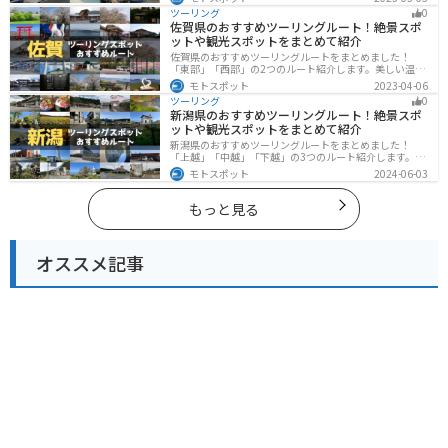
るツーリングができます。バイクで宮崎県にツーリング
ツーリング
0
に行く際は参考にしてください。
佐賀県のおすすめツーリングルート！絶景スポ
ットや観光スポットをまとめて紹介
佐賀県のおすすめツーリングルートをまとめました！
「東部」「西部」の2つのルート紹介します。美しい温泉
地や古墳群、歴史ある城や神社仏閣など、バイクツーリ
モトスポット
2023-04-06
ングに適したスポットが多数存在し、様々な楽しみ方が
ツーリング
0
できます。バイクで佐賀県にツーリングに行く際は参考
新潟県のおすすめツーリングルート！絶景スポ
にしてください。
ットや観光スポットをまとめて紹介
新潟県のおすすめツーリングルートをまとめました！
「上越」「中越」「下越」の3つのルート紹介します。自
然豊かな山と海、グルメも充実しており、自然を満喫す
モトスポット
2024-06-03
るツーリングができます。バイクで新潟県にツーリング
に行く際は参考にしてください。
もっと見る
オススメ記事