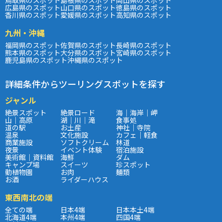
広島県のスポット
山口県のスポット
徳島県のスポット
香川県のスポット
愛媛県のスポット
高知県のスポット
九州・沖縄
福岡県のスポット
佐賀県のスポット
長崎県のスポット
熊本県のスポット
大分県のスポット
宮崎県のスポット
鹿児島県のスポット
沖縄県のスポット
詳細条件からツーリングスポットを探す
ジャンル
絶景スポット
絶景ロード
海｜海岸｜岬
山｜高原
湖｜川｜滝
食事処
道の駅
お土産
神社｜寺院
温泉
文化施設
カフェ｜軽食
商業施設
ソフトクリーム
林道
夜景
イベント体験
宿泊施設
美術館｜資料館
海鮮
ダム
キャンプ場
スイーツ
珍スポット
動植物園
お肉
麺類
お酒
ライダーハウス
東西南北の端
全ての端
日本4端
日本本土4端
北海道4端
本州4端
四国4端