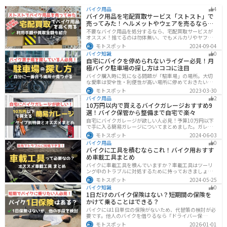
バイク用品
4
バイク用品を宅配買取サービス「ストスト」で
売ってみた！ヘルメットやウェアを売るならオ
ススメ
不要なバイク用品を処分するなら、宅配買取サービスが
オススメ！捨てるのは勿体無い、でもメルカリやヤフオ
クに出すのは面倒だし手数料がかかる...STST（ストス
モトスポット
2024-09-04
ト）なら手数料や送料など完全無料で、自宅から送るだ
バイク知識
0
けでOKなので超簡単に売れます！ストストを実際に使っ
自宅にバイクを停められないライダー必見！月
てみたので、流れや買取金額などを紹介します。
極バイク駐車場の探し方はココに注目
バイク購入時に気になる問題が「駐車場」の場所。大切
な愛車は安全性・利便性が高い場所に停めておきたいで
すよね？ 当記事ではそんな駐車場選びについて解説して
モトスポット
2023-03-30
います。すでにバイクを持っていて、新しい駐車場を探
バイク用品
2
している人もぜひ参考にしてくださいね。
10万円以内で買えるバイクガレージおすすめ9
選！バイク保管から整備まで自宅で楽々
自宅にバイクガレージが欲しい人必見！予算10万円以下
で手に入る簡易ガレージについてまとめました。ガレー
ジの種類やメリットデメリットからオススメ商品まで徹
モトスポット
2024-06-03
底解説しますので、自宅にセキュリティの高いバイク保
バイク用品
0
管庫や整備場所が欲しい方は参考にしてください。
バイクに工具を積むならこれ！バイク用おすす
め車載工具まとめ
バイクに車載工具を積んでいますか？車載工具はツーリ
ング中のトラブルに対処するために持っておきましょ
う。車載工具でどんなことができるのか、どんな車載工
モトスポット
2024-05-25
具を持っておけばいいのかなど、バイク用車載工具につ
バイク知識
0
いて紹介します！
1日だけのバイク保険はない？短期間の保険を
かけて乗ることはできる？
バイクには1日単位の保険がないため、代替策の検討が必
要です。他人のバイクを借りるなら「ドライバー保
険」、125cc以下で家族が車持ちなら「ファミリーバイク
モトスポット
2026-01-01