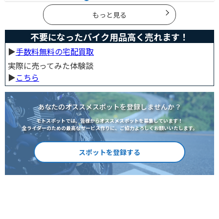
特約」、自身のバイクなら「バイク保険の短期加入」が
有効です。手間を省くなら、任意保険込みの「レンタル
バイク」も選べます。
もっと見る
不要になったバイク用品高く売れます！
▶︎
手数料無料の宅配買取
実際に売ってみた体験談
▶︎
こちら
あなたのオススメスポットを登録しませんか？
モトスポットでは、皆様からオススメスポットを募集しています！
全ライダーのための最高なサービス作りに、ご協力よろしくお願いいたします。
スポットを登録する