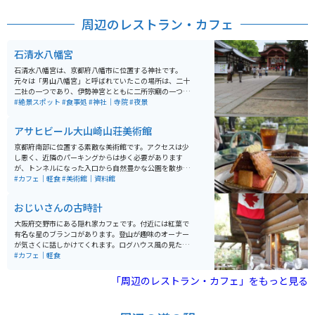
周辺のレストラン・カフェ
石清水八幡宮
石清水八幡宮は、京都府八幡市に位置する神社です。
元々は「男山八幡宮」と呼ばれていたこの場所は、二十
二社の一つであり、伊勢神宮とともに二所宗廟の一つと
なっています。 旧社格は官幣大社で、現在は神社本庁の
#絶景スポット
#食事処
#神社｜寺院
#夜景
別表神社となっています。また、宇佐神宮・筥崎宮また
は鶴岡八幡宮とともに、日本三大八幡宮の一つとされて
アサヒビール大山崎山荘美術館
います。宮中の四方拝で遥拝されるこの神社は、ツーリ
ングやバイクで訪れた旅行者にも人気の場所です。
京都府南部に位置する素敵な美術館です。アクセスは少
し悪く、近隣のパーキングからは歩く必要があります
が、トンネルになった入口から自然豊かな公園を散歩す
ることができ、晴れている時は気持ちが良いです。美術
#カフェ｜軽食
#美術館｜資料館
館にはカフェもあり、テラス席で山の景色を楽しむこと
ができます。
おじいさんの古時計
大阪府交野市にある隠れ家カフェです。付近には紅葉で
有名な星のブランコがあります。登山が趣味のオーナー
が気さくに話しかけてくれます。ログハウス風の見た目
で雰囲気、味、接客すべて満足させてくれる穴場カフェ
#カフェ｜軽食
です。
「周辺のレストラン・カフェ」をもっと見る