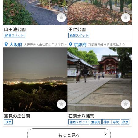
山田池公園
王仁公園
絶景スポット
絶景スポット
大阪府
京都府
大阪府枚方市津田山手２丁目３
京都府八幡市八幡高坊３０
−８９５ー１他
空見の丘公園
石清水八幡宮
夜景
絶景スポット
食事処
神社｜寺院
夜景
もっと見る