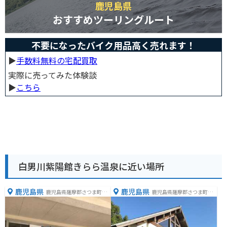
鹿児島県
おすすめツーリングルート
不要になったバイク用品高く売れます！
▶︎
手数料無料の宅配買取
実際に売ってみた体験談
▶︎
こちら
白男川紫陽館きらら温泉に近い場所
鹿児島県
鹿児島県
鹿児島県薩摩郡さつま町白
鹿児島県薩摩郡さつま町虎
男川１５０１−１
居５４７０