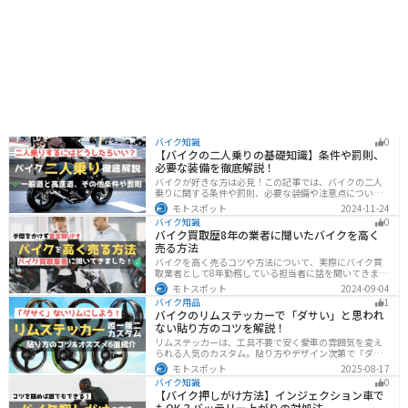
バイク知識
0
【バイクの二人乗りの基礎知識】条件や罰則、
必要な装備を徹底解説！
バイクが好きな方は必見！この記事では、バイクの二人
乗りに関する条件や罰則、必要な装備や注意点について
解説しています。実はバイクの二人乗りを安全に楽しむ
モトスポット
2024-11-24
ためには、条件やルールを知ることが大切です。この記
バイク知識
0
事を読めば、安全で快適なライディングを楽しめます。
バイク買取歴8年の業者に聞いたバイクを高く
売る方法
バイクを高く売るコツや方法について、実際にバイク買
取業者として8年勤務している担当者に話を聞いてきまし
た！高く買い取ってもらえるバイクの特徴や業者がどの
モトスポット
2024-09-04
くらい利益を上乗せしているかなど、バイクを売ろうと
バイク用品
1
している人は必見の内容になっています。
バイクのリムステッカーで「ダサい」と思われ
ない貼り方のコツを解説！
リムステッカーは、工具不要で安く愛車の雰囲気を変え
られる人気のカスタム。貼り方やデザイン次第で「ダサ
い」仕上がりになることも。本記事では失敗例や選び
モトスポット
2025-08-17
方、きれいに貼るコツからおすすめ商品まで詳しく紹
バイク知識
0
介。初心者でも安心して足回りをカッコよくドレスアッ
【バイク押しがけ方法】インジェクション車で
プできます。
もOK？バッテリー上がりの対処法