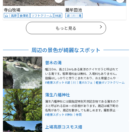
寺山牧場
藺牟田池
山｜高原
食事処
ソフトクリーム
林道
湖｜川｜滝
もっと見る
周辺の景色が綺麗なスポット
曽木の滝
幅210m、高さ12mもある東洋のナイヤガラと呼ばれて
いる滝です。駐車場料金は無料、入場料もありません。
設備はしっかりと作りこまれており、お土産屋さんや軽
食屋さんも充実しています。 高さはそこまでありません
#絶景スポット
#湖｜川｜滝
#カフェ｜軽食
#ソフトクリーム
が、幅が200m超えと非常に大きいので、迫力がありま
す。
蒲生八幡神社
蒲生八幡神社には国指定特別天然記念物である蒲生のク
スと呼ばれる日本一の巨樹があります。周辺は城下町の
名残があり、周辺を散歩しても楽しめます。撮影禁止ス
ポットもあるのでご注意ください。
#絶景スポット
#神社｜寺院
上場高原コスモス畑