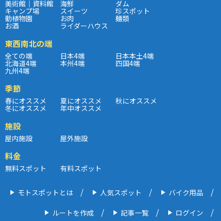
美術館｜資料館
海鮮
ダム
キャンプ場
スイーツ
珍スポット
動植物園
お肉
麺類
お酒
ライダーハウス
東西南北の端
全ての端
日本4端
日本本土4端
北海道4端
本州4端
四国4端
九州4端
季節
春にオススメ
夏にオススメ
秋にオススメ
冬にオススメ
年中オススメ
施設
屋内施設
屋外施設
料金
無料スポット
有料スポット
モトスポットとは
人気スポット
バイク用品
ルートを作成
記事一覧
ログイン