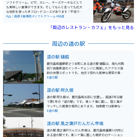
ソフトクリーム、ピザ、カレー、チーズケーキなどとて
も美味しい食事ができます。そしてなんと言っても広大
な地形を使ったオフロードコースがあります！平坦で初
心者でも楽しめるコースからガレガレなハードエンデュ
#山｜高原
#食事処
#ソフトクリーム
#林道
ーロまで、レベルに応じたコース設定があります。店主
はきさくで優しく、レンタルバイクもあるので手ぶらで
「周辺のレストラン・カフェ」をもっと見る
楽しめるのも魅力です。
周辺の道の駅
道の駅 樋脇
鹿児島県薩摩郡さつま町にある道の駅 樋脇は、南九州西
回り自動車道のインターチェンジに隣接したアクセス抜
群の休憩スポットです。 地元で採れた新鮮な野菜や果物
が並ぶ農産物直売所は、旅の思い出に地元の味覚を味わ
#道の駅
いたい人におすすめです。 また、レストランでは、鹿児
島県産の黒豚を使った料理や、地元産の野菜をたっぷり
道の駅 阿久根
使った料理など、地元グルメを堪能できます。 バイクで
訪れる際は、広々とした駐車場があるので安心です。ツ
道の駅 阿久根は、鹿児島県北部に位置し、国道3号沿線
ーリングの休憩地点として利用するのも良いでしょう。
で第1号の「道の駅」です。 東シナ海に面し、陸と海が
周辺には、西郷隆盛ゆかりの史跡や、美しい自然を楽し
マッチした絶景の場所にあります。 物産館では新鮮な鮮
めるスポットなど、観光スポットも充実しています。 道
魚、野菜、農水産加工の特産品の展示即売、 レストラン
#道の駅
の駅 樋脇は、地元の魅力が詰まった道の駅です。観光の
では前浜で朝方水揚げされた新鮮な魚を使った料理を提
拠点として、ぜひ訪れてみてください。
供しています。
道の駅 黒之瀬戸だんだん市場
道の駅 黒之瀬戸だんだん市場は、鹿児島県薩摩川内市に
ある道の駅です。東シナ海に面した絶好のロケーション