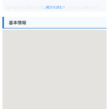
...続きを読む
雄大な自然に囲まれた露天風呂からは、刻一刻と表情を変える
海の景色や、空にそびえる開聞岳の壮大な姿を眺めることがで
きます。
基本情報
特に夕暮れ時は、空と海が茜色に染まり、息をのむほどの美し
さです。
温泉はナトリウム塩化物泉で、神経痛や筋肉痛、関節痛などに
効果があるとされています。
日々の疲れを癒し、心身ともにリフレッシュできることでしょ
う。
バイクで訪れる際は、駐車場から温泉までは坂道になっている
ため、注意が必要です。
また、周辺には開聞岳や池田湖など、観光スポットも点在して
いるので、ツーリングの拠点としても最適です。