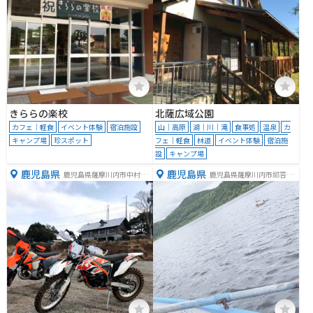
きららの楽校
北薩広域公園
カフェ｜軽食
イベント体験
宿泊施設
山｜高原
湖｜川｜滝
食事処
温泉
カ
キャンプ場
珍スポット
フェ｜軽食
林道
イベント体験
宿泊施
設
キャンプ場
鹿児島県
鹿児島県
鹿児島県薩摩川内市中村町
鹿児島県薩摩川内市祁答院
６７７７−２１
町藺牟田１９９９−２