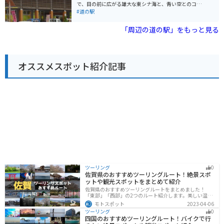
で、目の前に広がる雄大な東シナ海と、青い空とのコン
トラストが魅力です。晴れた日には、遠く甑島列島を望
#道の駅
むこともできます。 地元で獲れた新鮮な魚介類や農産物
が豊富に揃っており、食事処やカフェも併設されていま
「周辺の道の駅」をもっと見る
す。新鮮な海の幸をその場で味わえる、バーベキューコ
ーナーも人気です。 バイクで訪れる際は、広々とした駐
車場があるので安心です。海岸沿いをツーリングするラ
イダーが多く立ち寄るスポットで、休憩場所として最適
オススメスポット紹介記事
です。周辺には、薩摩藩の歴史を感じられる史跡や、美
しい海岸線が続く観光スポットも点在しているので、観
光拠点としてもおすすめです。 道の駅 黒之瀬戸だんだん
市場でぜひ味わいたいのが、地元で水揚げされた新鮮な
カツオを使った「カツオラーメン」です。あっさりとし
た中にカツオの旨味が凝縮されたスープが絶品です。ま
た、鹿児島名物のさつま揚げも人気です。 道の駅 黒之瀬
戸だんだん市場は、地元の魅力が詰まった道の駅です。
雄大な景色を眺めながら、新鮮な海の幸や地元グルメを
堪能してみてはいかがでしょうか。
ツーリング
0
佐賀県のおすすめツーリングルート！絶景スポ
ットや観光スポットをまとめて紹介
佐賀県のおすすめツーリングルートをまとめました！
「東部」「西部」の2つのルート紹介します。美しい温泉
地や古墳群、歴史ある城や神社仏閣など、バイクツーリ
モトスポット
2023-04-06
ングに適したスポットが多数存在し、様々な楽しみ方が
ツーリング
0
できます。バイクで佐賀県にツーリングに行く際は参考
四国のおすすめツーリングルート！バイクで行
にしてください。