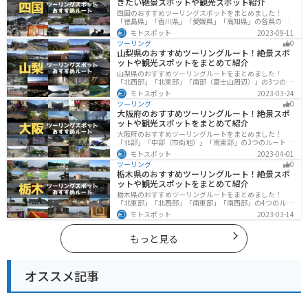
きたい絶景スポットや観光スポット紹介
四国のおすすめツーリングスポットをまとめました！
「徳島県」「香川県」「愛媛県」「高知県」の各県の観
光地紹介します。自然豊かな山々や湖、温泉地が点在
モトスポット
2023-09-11
し、四季折々の景色を楽しめるスポットが多数ありま
ツーリング
0
す。バイクで四国にツーリングに行く際は参考にしてく
山梨県のおすすめツーリングルート！絶景スポ
ださい。
ットや観光スポットをまとめて紹介
山梨県のおすすめツーリングルートをまとめました！
「北西部」「北東部」「南部（富士山周辺）」の3つのル
ート紹介します。富士山を中心に自然豊かな景色や食事
モトスポット
2023-03-24
を楽しめるスポットが多数あります。バイクで山梨県に
ツーリング
0
ツーリングに行く際は参考にしてください。
大阪府のおすすめツーリングルート！絶景スポ
ットや観光スポットをまとめて紹介
大阪府のおすすめツーリングルートをまとめました！
「北部」「中部（市街地）」「南東部」の3つのルート紹
介します。歴史と近代が融合した魅力的なエリアで様々
モトスポット
2023-04-01
な楽しみ方ができます。バイクで大阪府にツーリングに
ツーリング
0
行く際は参考にしてください。
栃木県のおすすめツーリングルート！絶景スポ
ットや観光スポットをまとめて紹介
栃木県のおすすめツーリングルートをまとめました！
「北東部」「北西部」「南東部」「南西部」の4つのルー
ト紹介します。日本を代表する神社や広大な山や滝、湖
モトスポット
2023-03-14
などを歴史や自然を満喫するツーリングができます。バ
イクで栃木県にツーリングに行く際は参考にしてくださ
い。
もっと見る
オススメ記事