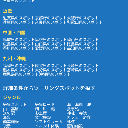
三重県のスポット
近畿
滋賀県のスポット
京都府のスポット
大阪府のスポット
兵庫県のスポット
奈良県のスポット
和歌山県のスポット
中国・四国
鳥取県のスポット
島根県のスポット
岡山県のスポット
広島県のスポット
山口県のスポット
徳島県のスポット
香川県のスポット
愛媛県のスポット
高知県のスポット
九州・沖縄
福岡県のスポット
佐賀県のスポット
長崎県のスポット
熊本県のスポット
大分県のスポット
宮崎県のスポット
鹿児島県のスポット
沖縄県のスポット
詳細条件からツーリングスポットを探す
ジャンル
絶景スポット
絶景ロード
海｜海岸｜岬
山｜高原
湖｜川｜滝
食事処
道の駅
お土産
神社｜寺院
温泉
文化施設
カフェ｜軽食
商業施設
ソフトクリーム
林道
夜景
イベント体験
宿泊施設