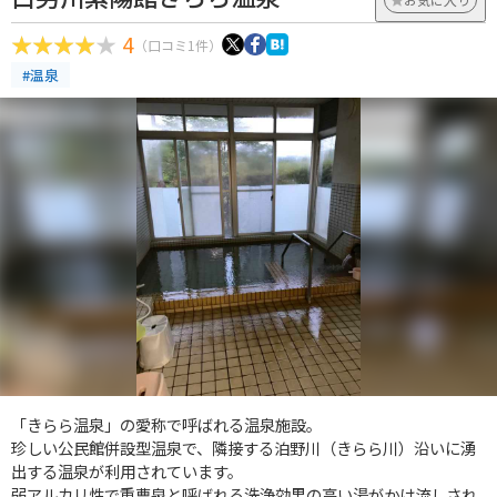
4
（口コミ1件）
#温泉
「きらら温泉」の愛称で呼ばれる温泉施設。
珍しい公民館併設型温泉で、隣接する泊野川（きらら川）沿いに湧
出する温泉が利用されています。
弱アルカリ性で重曹泉と呼ばれる洗浄効果の高い湯がかけ流しされ