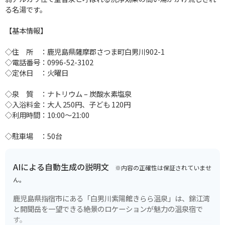
る名湯です。
【基本情報】
◇住 所 ：鹿児島県薩摩郡さつま町白男川902-1
◇電話番号：0996-52-3102
◇定休日 ：火曜日
◇泉 質 ：ナトリウム – 炭酸水素塩泉
◇入浴料金：大人 250円、子ども 120円
◇利用時間：10:00～21:00
◇駐車場 ：50台
AIによる自動生成の説明文
※内容の正確性は保証されていませ
ん。
鹿児島県指宿市にある「白男川紫陽館きらら温泉」は、錦江湾
と開聞岳を一望できる絶景のロケーションが魅力の温泉宿で
す。