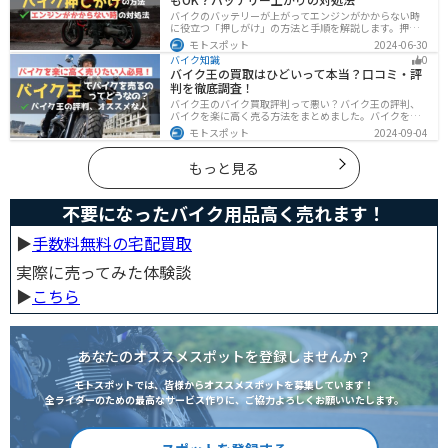
バイクのバッテリーが上がってエンジンがかからない時
に役立つ「押しがけ」の方法と手順を解説します。押し
がけができるバイクとできないバイクがあるので、自分
モトスポット
2024-06-30
のバイクができるのか確認しておきましょう。
バイク知識
0
バイク王の買取はひどいって本当？口コミ・評
判を徹底調査！
バイク王のバイク買取評判って悪い？バイク王の評判、
バイクを楽に高く売る方法をまとめました。バイクを売
却しようと考えている方は、是非参考にしてください。
モトスポット
2024-09-04
もっと見る
不要になったバイク用品高く売れます！
▶︎
手数料無料の宅配買取
実際に売ってみた体験談
▶︎
こちら
あなたのオススメスポットを登録しませんか？
モトスポットでは、皆様からオススメスポットを募集しています！
全ライダーのための最高なサービス作りに、ご協力よろしくお願いいたします。