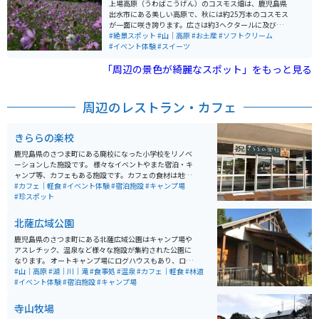
上場高原（うわばこうげん）のコスモス畑は、鹿児島県
出水市にある美しい高原で、秋には約25万本のコスモス
が一面に咲き誇ります。広さは約3ヘクタールに及び、斜
面を利用して植えられたコスモスが見事な風景を作り出
#絶景スポット
#山｜高原
#お土産
#ソフトクリーム
します。特に斜面の上から見るコスモス畑は絶景です。
#イベント体験
#スイーツ
コスモスの見頃は9月下旬から10月中旬で、毎年多くの
「周辺の景色が綺麗なスポット」をもっと見る
観光客が訪れます。また、秋の「古代マーケット」など
のイベントも開催され、地元の特産品やお土産を楽しむ
ことができます。入園料は無料で、駐車場も完備されて
います。
周辺のレストラン・カフェ
きららの楽校
鹿児島県のさつま町にある廃校になった小学校をリノベ
ーションした施設です。 様々なイベントやまた宿泊・キ
ャンプ等、カフェもある施設です。カフェの食材は地元
の食材を使ったりしていて、地元に愛された小学校が中
#カフェ｜軽食
#イベント体験
#宿泊施設
#キャンプ場
身を変えてその姿を残しているようです。
#珍スポット
北薩広域公園
鹿児島県のさつま町にある北薩広域公園はキャンプ場や
アスレチック、温泉など様々な施設が集約された公園に
なります。 オートキャンプ場にログハウスもあり、ログ
ハウス内のお風呂のお湯も天然の温泉がでます。 様々な
#山｜高原
#湖｜川｜滝
#食事処
#温泉
#カフェ｜軽食
#林道
イベントも開催されており、様々な人に利用しやすい施
#イベント体験
#宿泊施設
#キャンプ場
設となっております。
寺山牧場