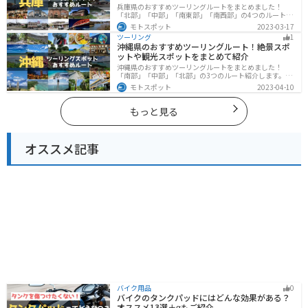
兵庫県のおすすめツーリングルートをまとめました！
「北部」「中部」「南東部」「南西部」の4つのルート紹
介します。自然豊かな山を堪能できる北部と中部、街中
モトスポット
2023-03-17
で海辺の南部と違った楽しみ方ができます。バイクで兵
ツーリング
1
庫県にツーリングに行く際は参考にしてください。
沖縄県のおすすめツーリングルート！絶景スポ
ットや観光スポットをまとめて紹介
沖縄県のおすすめツーリングルートをまとめました！
「南部」「中部」「北部」の3つのルート紹介します。美
しいビーチや歴史と文化に溢れたスポットが多数あり、
モトスポット
2023-04-10
様々な楽しみ方ができます。バイクで沖縄県にツーリン
グに行く際は参考にしてください。
もっと見る
オススメ記事
バイク用品
0
バイクのタンクパッドにはどんな効果がある？
オススメ13選＋αもご紹介