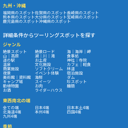
九州・沖縄
福岡県のスポット
佐賀県のスポット
長崎県のスポット
熊本県のスポット
大分県のスポット
宮崎県のスポット
鹿児島県のスポット
沖縄県のスポット
詳細条件からツーリングスポットを探す
ジャンル
絶景スポット
絶景ロード
海｜海岸｜岬
山｜高原
湖｜川｜滝
食事処
道の駅
お土産
神社｜寺院
温泉
文化施設
カフェ｜軽食
商業施設
ソフトクリーム
林道
夜景
イベント体験
宿泊施設
美術館｜資料館
海鮮
ダム
キャンプ場
スイーツ
珍スポット
動植物園
お肉
麺類
お酒
ライダーハウス
東西南北の端
全ての端
日本4端
日本本土4端
北海道4端
本州4端
四国4端
九州4端
季節