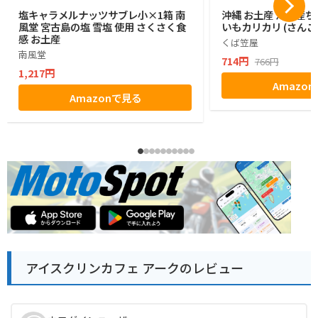
塩キャラメルナッツサブレ小×1箱 南
沖縄 お土産 沖縄産ち
風堂 宮古島の塩 雪塩 使用 さくさく食
いもカリカリ (さんご
感 お土産
くば笠屋
南風堂
714円
766円
1,217円
Amazo
Amazonで見る
アイスクリンカフェ アークのレビュー