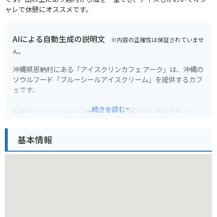
ャレで休憩にオススメです。
AIによる自動生成の説明文
※内容の正確性は保証されていませ
ん。
沖縄県恩納村にある「アイスクリンカフェ アーク」は、沖縄の
ソウルフード「ブルーシールアイスクリーム」を提供するカフ
ェです。
...続きを読む
定番のアイスクリームはもちろん、沖縄県産の果物を使った季
節限定フレーバーや、ここでしか味わえないオリジナルメニュ
ーも楽しめます。
基本情報
お店は、沖縄屈指の景勝地である万座毛から車で約5分の場所
にあり、青い海と白い砂浜を眺めながら、ゆったりとくつろげ
るロケーションも魅力です。
バイクで行く場合は、お店の前に駐車スペースがあります。ツ
ーリングの休憩にも最適なスポットです。