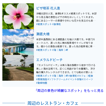
ピザ喫茶 花人逢
沖縄北部の人気、食事&オススメ絶景スポットです。本部
から見る海の景色もピザの味をおいしくしてくれます。
庭にあるシーサーの表情やきれいな花々を見るのも楽し
いです。ピザ、野菜サラダ、本部産アセロラジュース、
#絶景スポット
#食事処
マンゴーの森（カットマンゴー）などがいただけます。
瀬底大橋
本部半島西側にある瀬底島とを結ぶ大橋です。全長726
メートルで、渡った先に無料駐車場やトイレが有りま
す。橋からの景色は絶景です。渡った先の駐車場に車を
止めてアンチ浜まで降りて行くことができます。可愛い
#絶景スポット
#海｜海岸｜岬
ネコがいる時があります。
エメラルドビーチ
「エメラルドビーチ」は美ら海水族館から徒歩で行ける
美しい海水浴場です。近くに売店があり水着購入、浮き
輪の購入やレンタルができます。とても眺めが良い上に
砂質も良く、浮草やゴミもあまりありません。シーズン
#絶景スポット
#海｜海岸｜岬
#食事処
#カフェ｜軽食
中は監視員も常駐しています。ブルーシールアイスクリ
#商業施設
#ソフトクリーム
#イベント体験
#スイーツ
ームを食べることもできます。午前中にビーチで遊び、
#動植物園
午後から水族館周辺の無料ブースを散策、夕方からは割
「周辺の景色が綺麗なスポット」をもっと見る
引された水族館に行くと、まる1日で沖縄旅行が満喫出
来る素晴らしいエリアになります。
周辺のレストラン・カフェ