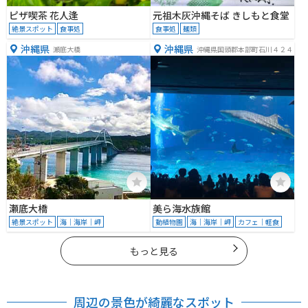
ピザ喫茶 花人逢
元祖木灰沖縄そば きしもと食堂
絶景スポット
食事処
食事処
麺類
沖縄県
沖縄県
瀬底大橋
沖縄県国頭郡本部町石川４２４
瀬底大橋
美ら海水族館
絶景スポット
海｜海岸｜岬
動植物園
海｜海岸｜岬
カフェ｜軽食
もっと見る
周辺の景色が綺麗なスポット