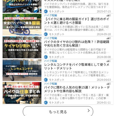
バイクのタンクパッドの目的や効果、選び方、貼り方ま
でを徹底解説。傷防止やドレスアップに役立つおすすめ
アイテムも紹介。初心者にも分かりやすい内容で、タン
モトスポット
2025-07-15
クパッド選びに迷っている方に最適な情報をお届けしま
バイク知識
0
す。
【バイクに乗る時の服装ガイド】選び方のポイ
ント４選と避けるべき服装
バイクに乗るときの服装に困っている方は必見！この記
事では、バイクに乗る際の服装や季節に応じた選択、避
けるべき服装について解説しています。実は、安全性だ
モトスポット
2024-09-18
けでなく、快適性も重要視することが大切です。この記
バイク知識
0
事を読めば、最適なバイクウェアを選ぶヒントが得られ
バイクのタイヤのひび割れは危険？！許容範囲
ます。
や劣化を防ぐ方法も解説！
タイヤのひび割れは軽程度なら問題なく走行可能です
が、重度になってくるとバーストの危険もあるため交換
が必要です。どの程度なら大丈夫なのか、タイヤのひび
モトスポット
2024-08-08
割れを防ぐ方法などまとめました。快適安全にバイクに
バイク知識
1
乗るためにもしっかりとチェックしておきましょう。
レンタルコンテナをバイク駐車場として使うメ
リット・デメリット
レンタルコンテナをバイク駐車場として利用するメリッ
トとデメリットをまとめました。バイク駐車場を探して
いるなら、最強のセキュリティでバイクの劣化も防げる
モトスポット
2024-06-03
レンタルコンテナを検討してみませんか？キャンペーン
バイク知識
0
を利用することで格安で利用できます。
バイクに関わる人気の仕事15選！メリット・デ
メリットや仕事内容も解説
バイクの仕事と一言で言っても「作る・売る・直す・乗
る・支える」と様々な関わり方ができます。この記事で
は、バイクに関わる人気の仕事をジャンル別に紹介しま
モトスポット
2024-01-11
す。必要な資格や探し方も解説しますので、自分のなり
たい姿をイメージして探してみてください。
もっと見る