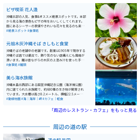
ピザ喫茶 花人逢
沖縄北部の人気、食事&オススメ絶景スポットです。本部
から見る海の景色もピザの味をおいしくしてくれます。
庭にあるシーサーの表情やきれいな花々を見るのも楽し
いです。ピザ、野菜サラダ、本部産アセロラジュース、
#絶景スポット
#食事処
マンゴーの森（カットマンゴー）などがいただけます。
元祖木灰沖縄そば きしもと食堂
沖縄そばの老舗中の老舗です。創業は1905年で現存する
沖縄そば店では最古で、飾り気のない店構えにも風格が
漂います。麺は昔ながらの木灰の上澄み汁を使った手打
ち自家製麺となっています。伝統を継承しており、麺の
#食事処
#麺類
味にも注目です。カツオ漁が盛んな魚港に隣接してお
り、本場カツオだしも逸品、そばとジューシーのセット
美ら海水族館
もオススメです。
沖縄本島北西部にある国営沖縄記念公園（海洋博公園）
内に建てられた水族館で、約680種の生き物が飼育され
ています。大水槽は高さ8.2メートル、横幅22.5メート
ル、水槽と私達の間には厚さ60センチとかなり分厚いア
#動植物園
#海｜海岸｜岬
#カフェ｜軽食
クリルガラスで出来ています。 沖縄周辺の海、水面から
水深700mまでを再現し、光、水質、透明度などをでき
「周辺のレストラン・カフェ」をもっと見る
るだけ自然の状態に保つことで、沖縄の海の素晴らしさ
と重要性を体験、体感することができます。「サンゴの
海」水槽で飼育展示されている470群体のサンゴ、世界
周辺の道の駅
最大の魚ジンベエザメと世界初の繁殖に成功したナンヨ
ウマンタが観察できる巨大水槽「黒潮の海」、そして謎
に包まれた沖縄の深海を再現した「深層の海」水槽など