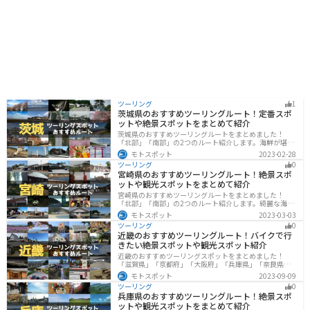
す。道の駅周辺には、パイナップルパークなどの観光農
園もあり、旬のフルーツ狩りを楽しむこともできます。
ツーリング
1
茨城県のおすすめツーリングルート！定番スポ
ットや絶景スポットをまとめて紹介
茨城県のおすすめツーリングルートをまとめました！
「北部」「南部」の2つのルート紹介します。海鮮が堪能
できる港や梅の景勝地、自然豊かな山々があるのでツー
モトスポット
2023-02-28
リングにもってこいです。バイクで茨城県にツーリング
ツーリング
0
に行く際は参考にしてください。
宮崎県のおすすめツーリングルート！絶景スポ
ットや観光スポットをまとめて紹介
宮崎県のおすすめツーリングルートをまとめました！
「北部」「南部」の2つのルート紹介します。綺麗な海岸
線が特徴的な海・自然豊かな山・趣のある神社を満喫す
モトスポット
2023-03-03
るツーリングができます。バイクで宮崎県にツーリング
ツーリング
0
に行く際は参考にしてください。
近畿のおすすめツーリングルート！バイクで行
きたい絶景スポットや観光スポット紹介
近畿のおすすめツーリングスポットをまとめました！
「滋賀県」「京都府」「大阪府」「兵庫県」「奈良県」
「和歌山」の各県の観光地紹介します。自然豊かな山々
モトスポット
2023-09-09
や湖、温泉地が点在し、四季折々の景色を楽しめるスポ
ツーリング
0
ットが多数あります。バイクで近畿にツーリングに行く
兵庫県のおすすめツーリングルート！絶景スポ
際は参考にしてください。
ットや観光スポットをまとめて紹介