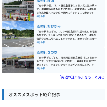
道の駅 許田
があります。 単なる水槽展示に留まらず、さまざまな角
度から見られる工夫が施され、解説員によるプログラム
「道の駅 許田」は、沖縄県名護市にある人気の道の駅で
や定期的な企画展示を通じて、何度訪れても新たな発見
す。沖縄自動車道の終点に位置し、那覇空港から沖縄美
ができ、海に対する興味が尽きないような水族館作りが
ら海水族館へ向かう際の休憩スポットとして最適です。
なされています。
地元の新鮮な野菜や果物が豊富に揃う農産物直売所は、
#道の駅
お土産探しにもおすすめです。特に、シークヮーサーや
マンゴーなどの南国フルーツは人気があります。また、
道の駅 おおぎみ
沖縄そばやタコライスなどのご当地グルメが味わえる飲
食店もあります。 バイクで訪れる場合、道の駅には広い
「道の駅 おおぎみ」は、沖縄県島尻郡大宜味村にある道
駐車場が完備されているので安心です。ツーリングの休
の駅です。やんばるの自然に囲まれた道の駅で、沖縄の
憩場所としてはもちろん、沖縄本島北部を巡る際の拠点
伝統や文化に触れることができます。 地元で採れた新鮮
としても便利です。 周辺には、パイナップルパークやナ
な野菜や果物が販売されているほか、沖縄そばなどの軽
#道の駅
ゴパイナップルワイナリーなど、観光スポットも点在し
食も楽しめます。 バイクで訪れる際は、道の駅周辺の景
ています。少し足を延ばせば、古宇利島や美ら海水族館
色を楽しみながらツーリングするのがおすすめです。 大
道の駅 ぎのざ
にもアクセスできます。
宜味村はシークヮーサーの産地としても有名で、道の駅
でもシークヮーサーを使ったジュースやお菓子などが販
「道の駅 ぎのざ」は、沖縄県国頭郡宜野座村にある道の
売されています。 また、道の駅に隣接して、大宜味村立
駅です。国道329号線沿いに位置し、沖縄自動車道の宜
の博物館「やんばる学びの森」があります。 【基本情
野座インターチェンジからもほど近い場所にあり、アク
報】 住所：沖縄県島尻郡大宜味村字根路銘1620 電話番
セスも便利です。 施設内には、地元の新鮮な野菜や果物
#道の駅
号：0980-44-3242 営業時間：9:00～18:00 駐車場：普
をはじめ、沖縄の特産品やお土産が豊富に揃っていま
通車50台、大型車5台 【おすすめポイント】 * 新鮮な地
す。レストランでは、沖縄そばなどの沖縄料理や、地元
「周辺の道の駅」をもっと見る
元産の野菜や果物が購入できる * 沖縄そばなどの郷土料
の食材を使った料理を楽しむことができます。また、道
理が味わえる * シークヮーサーを使ったお土産が豊富 *
の駅に隣接して、野球場や多目的広場などのスポーツ施
やんばるの自然を感じられる 【周辺情報】 * やんばる学
設を備えた「ぎのざ運動公園」があります。 ツーリング
びの森（博物館） * 大宜味村塩屋富士展望台 * ター滝 道
の休憩場所としても最適な場所で、沖縄の自然を感じな
の駅 おおぎみは、沖縄の自然や文化を満喫できるスポッ
オススメスポット紹介記事
がら、地元の美味しいものを楽しんでみてはいかがでし
トです。沖縄観光の際は、ぜひ訪れてみてください。
ょうか。バイクで訪れる場合、道の駅には広い駐車場が
完備されているので安心です。 宜野座村は、パイナップ
ルやマンゴーなどの果物の産地としても知られていま