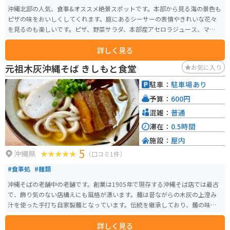
沖縄北部の人気、食事&オススメ絶景スポットです。本部から見る海の景色も
ピザの味をおいしくしてくれます。庭にあるシーサーの表情やきれいな花々
を見るのも楽しいです。ピザ、野菜サラダ、本部産アセロラジュース、マンゴ
ーの森（カットマンゴー）などがいただけます。
詳しく見る
元祖木灰沖縄そば きしもと食堂
お気に入り
駐車：
駐車場あり
予算：
600円
混雑：
普通
滞在：
0.5時間
施設：
屋内
5
沖縄県
（口コミ1件）
#食事処
#麺類
沖縄そばの老舗中の老舗です。創業は1905年で現存する沖縄そば店では最古
で、飾り気のない店構えにも風格が漂います。麺は昔ながらの木灰の上澄み
汁を使った手打ち自家製麺となっています。伝統を継承しており、麺の味に
も注目です。カツオ漁が盛んな魚港に隣接しており、本場カツオだしも逸
詳しく見る
品、そばとジューシーのセットもオススメです。