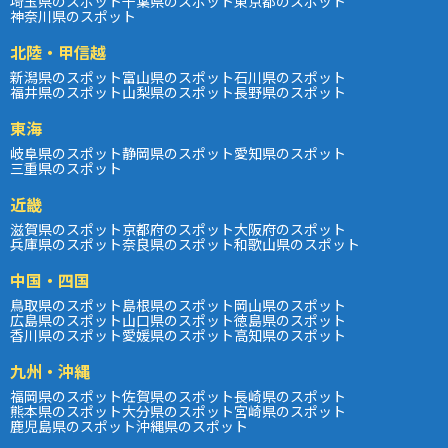
埼玉県のスポット
千葉県のスポット
東京都のスポット
神奈川県のスポット
北陸・甲信越
新潟県のスポット
富山県のスポット
石川県のスポット
福井県のスポット
山梨県のスポット
長野県のスポット
東海
岐阜県のスポット
静岡県のスポット
愛知県のスポット
三重県のスポット
近畿
滋賀県のスポット
京都府のスポット
大阪府のスポット
兵庫県のスポット
奈良県のスポット
和歌山県のスポット
中国・四国
鳥取県のスポット
島根県のスポット
岡山県のスポット
広島県のスポット
山口県のスポット
徳島県のスポット
香川県のスポット
愛媛県のスポット
高知県のスポット
九州・沖縄
福岡県のスポット
佐賀県のスポット
長崎県のスポット
熊本県のスポット
大分県のスポット
宮崎県のスポット
鹿児島県のスポット
沖縄県のスポット