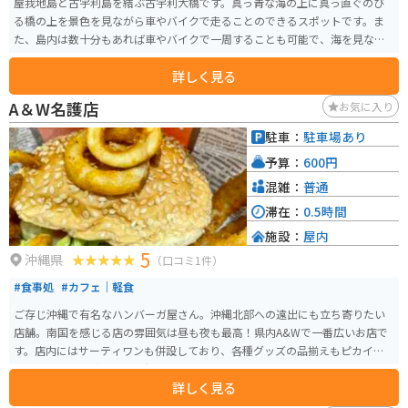
屋我地島と古宇利島を結ぶ古宇利大橋です。真っ青な海の上に真っ直ぐのび
る橋の上を景色を見ながら車やバイクで走ることのできるスポットです。ま
た、島内は数十分もあれば車やバイクで一周することも可能で、海を見なが
らドライブを楽しめます。
詳しく見る
A＆W名護店
お気に入り
駐車：
駐車場あり
予算：
600円
混雑：
普通
滞在：
0.5時間
施設：
屋内
5
沖縄県
（口コミ1件）
#食事処
#カフェ｜軽食
ご存じ沖縄で有名なハンバーガ屋さん。沖縄北部への遠出にも立ち寄りたい
店舗。南国を感じる店の雰囲気は昼も夜も最高！県内A&Wで一番広いお店で
す。店内にはサーティワンも併設しており、各種グッズの品揃えもピカイチ。
季節に合わせた飾り付けも好感がもてます。
詳しく見る