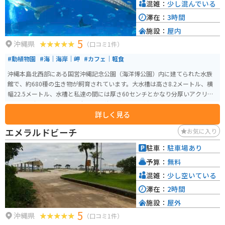
混雑：
少し混んでいる
滞在：
3時間
施設：
屋内
5
沖縄県
（口コミ1件）
#動植物園
#海｜海岸｜岬
#カフェ｜軽食
沖縄本島北西部にある国営沖縄記念公園（海洋博公園）内に建てられた水族
館で、約680種の生き物が飼育されています。大水槽は高さ8.2メートル、横
幅22.5メートル、水槽と私達の間には厚さ60センチとかなり分厚いアクリル
ガラスで出来ています。 沖縄周辺の海、水面から水深700mまでを再現し、
詳しく見る
光、水質、透明度などをできるだけ自然の状態に保つことで、沖縄の海の素
晴らしさと重要性を体験、体感することができます。「サンゴの海」水槽で
エメラルドビーチ
お気に入り
飼育展示されている470群体のサンゴ、世界最大の魚ジンベエザメと世界初の
繁殖に成功したナンヨウマンタが観察できる巨大水槽「黒潮の海」、そして
駐車：
駐車場あり
謎に包まれた沖縄の深海を再現した「深層の海」水槽などがあります。 単な
予算：
無料
る水槽展示に留まらず、さまざまな角度から見られる工夫が施され、解説員
によるプログラムや定期的な企画展示を通じて、何度訪れても新たな発見が
混雑：
少し空いている
でき、海に対する興味が尽きないような水族館作りがなされています。
滞在：
2時間
施設：
屋外
5
沖縄県
（口コミ1件）