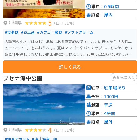
滞在：
0.5時間
施設：
屋内
5
沖縄県
（口コミ1件）
#食事処
#お土産
#カフェ｜軽食
#ソフトクリーム
名護市の羽地（はねじ）地域にある直売施設です。ここに行ったら「名物ニ
ューハーフ！」を味わうべし。夏はマンゴーやパイナップル、冬はかんきつ
類と年中通しておいしい南国果物が味わえます。市場に出回らない珍しい果
物もあります。新鮮な羽地のたまご「やんばるたまご」とその親鶏「羽地
詳しく見る
鶏」を使った食事やお惣菜も楽しめます。
ブセナ海中公園
お気に入り
駐車：
駐車場あり
予算：
1000円
混雑：
普通
滞在：
4時間
施設：
屋外
4
沖縄県
（口コミ1件）
#絶景スポット
#海｜海岸｜岬