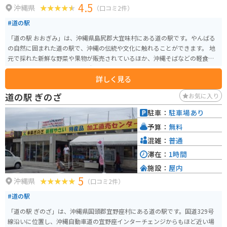
4.5
沖縄県
（口コミ2件）
#道の駅
「道の駅 おおぎみ」は、沖縄県島尻郡大宜味村にある道の駅です。やんばる
の自然に囲まれた道の駅で、沖縄の伝統や文化に触れることができます。 地
元で採れた新鮮な野菜や果物が販売されているほか、沖縄そばなどの軽食も
楽しめます。 バイクで訪れる際は、道の駅周辺の景色を楽しみながらツーリ
詳しく見る
ングするのがおすすめです。 大宜味村はシークヮーサーの産地としても有名
で、道の駅でもシークヮーサーを使ったジュースやお菓子などが販売されて
道の駅 ぎのざ
お気に入り
います。 また、道の駅に隣接して、大宜味村立の博物館「やんばる学びの
森」があります。 【基本情報】 住所：沖縄県島尻郡大宜味村字根路銘1620
駐車：
駐車場あり
電話番号：0980-44-3242 営業時間：9:00～18:00 駐車場：普通車50台、大型
予算：
無料
車5台 【おすすめポイント】 * 新鮮な地元産の野菜や果物が購入できる * 沖縄
そばなどの郷土料理が味わえる * シークヮーサーを使ったお土産が豊富 * や
混雑：
普通
んばるの自然を感じられる 【周辺情報】 * やんばる学びの森（博物館） * 大
滞在：
1時間
宜味村塩屋富士展望台 * ター滝 道の駅 おおぎみは、沖縄の自然や文化を満喫
施設：
屋内
できるスポットです。沖縄観光の際は、ぜひ訪れてみてください。
5
沖縄県
（口コミ2件）
#道の駅
「道の駅 ぎのざ」は、沖縄県国頭郡宜野座村にある道の駅です。国道329号
線沿いに位置し、沖縄自動車道の宜野座インターチェンジからもほど近い場