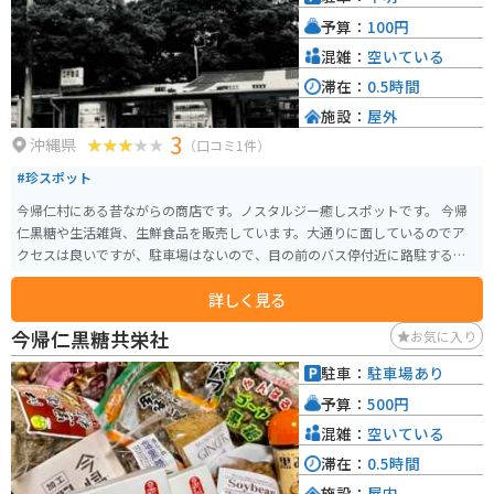
予算：
100円
混雑：
空いている
滞在：
0.5時間
施設：
屋外
3
沖縄県
（口コミ1件）
#珍スポット
今帰仁村にある昔ながらの商店です。ノスタルジー癒しスポットです。 今帰
仁黒糖や生活雑貨、生鮮食品を販売しています。大通りに面しているのでア
クセスは良いですが、駐車場はないので、目の前のバス停付近に路駐するこ
とになります。
詳しく見る
今帰仁黒糖共栄社
お気に入り
駐車：
駐車場あり
予算：
500円
混雑：
空いている
滞在：
0.5時間
施設：
屋内