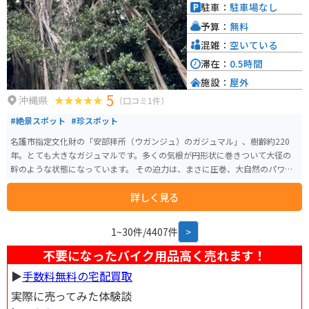
駐車：
駐車場なし
予算：
無料
混雑：
空いている
滞在：
0.5時間
施設：
屋外
5
沖縄県
（口コミ1件）
#絶景スポット
#珍スポット
名護市指定文化財の「安部拝所（ウガンジュ）のガジュマル」、樹齢約220
年。とても大きなガジュマルです。多くの気根が円形状に巻きついて大径の
幹のような状態になっています。 その迫力は、まさに圧巻、大自然のパワー
を感じる素敵なスポットです。今でも毎年旧盆には、ガジュマルの樹の下で
詳しく見る
御願行事が行われており古くから区民に慕われているガジュマルです。駐車
場がなく民家が隣接しているので、訪れる際は周りへの配慮にも気をつけた
い。
1~30件/4407件
>
不要になったバイク用品高く売れます！
▶︎
手数料無料の宅配買取
実際に売ってみた体験談