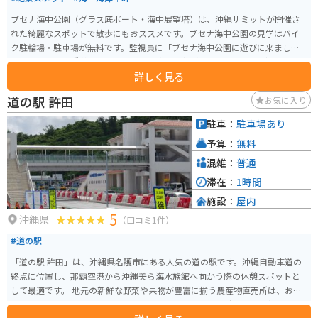
ブセナ海中公園（グラス底ボート・海中展望塔）は、沖縄サミットが開催さ
れた綺麗なスポットで散歩にもおススメです。ブセナ海中公園の見学はバイ
ク駐輪場・駐車場が無料です。監視員に「ブセナ海中公園に遊びに来まし
た」と伝えれば誘導してくれます。 園内では無料のシャトルバス（20分間隔
詳しく見る
で運行）が利用でき、海中展望塔へは徒歩またはシャトルバスを利用します。
展望塔の窓（24面）からは360度パノラマの海中を見ることができます。
道の駅 許田
お気に入り
駐車：
駐車場あり
予算：
無料
混雑：
普通
滞在：
1時間
施設：
屋内
5
沖縄県
（口コミ1件）
#道の駅
「道の駅 許田」は、沖縄県名護市にある人気の道の駅です。沖縄自動車道の
終点に位置し、那覇空港から沖縄美ら海水族館へ向かう際の休憩スポットと
して最適です。 地元の新鮮な野菜や果物が豊富に揃う農産物直売所は、お土
産探しにもおすすめです。特に、シークヮーサーやマンゴーなどの南国フル