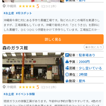
5
沖縄県
（口コミ1件）
#お土産
#珍スポット
沖縄県今帰仁村にある手作り黒糖工場です。殆どの人がこの場所を素通りし
ますが、工場直販もしています。沖縄で栽培された「さとうきび」を原料に
した黒糖で、ひとつひとつ手間をかけて手作りしています。工場加工だから
「ブラウンシュガージンジャー（しょうが黒糖）」「ゴーヤ、ウコン黒糖」
詳しく見る
のような健康的でバラエティにとんだ商品もあります。「ブエナス・エル
テ」という大賞を受賞した商品もお勧めです。
森のガラス館
お気に入り
駐車：
駐車場あり
予算：
2000円
混雑：
少し空いている
滞在：
2時間
施設：
屋外
5
沖縄県
（口コミ1件）
#お土産
#イベント体験
琉球ガラスの体験工房があります。午前中は予約が取りやすいです。4色のガ
ラスのコップから好きな色を選べます。修学旅行生のコースにもなっている