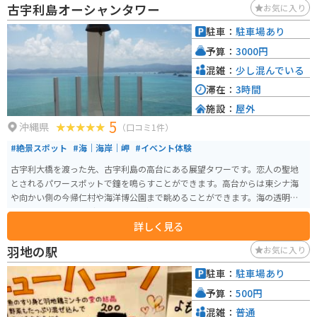
古宇利島オーシャンタワー
お気に入り
駐車：
駐車場あり
予算：
3000円
混雑：
少し混んでいる
滞在：
3時間
施設：
屋外
5
沖縄県
（口コミ1件）
#絶景スポット
#海｜海岸｜岬
#イベント体験
古宇利大橋を渡った先、古宇利島の高台にある展望タワーです。恋人の聖地
とされるパワースポットで鐘を鳴らすことができます。高台からは東シナ海
や向かい側の今帰仁村や海洋博公園まで眺めることができます。海の透明度
も高く、エメラルドグリーンで透き通っています。
詳しく見る
羽地の駅
お気に入り
駐車：
駐車場あり
予算：
500円
混雑：
普通