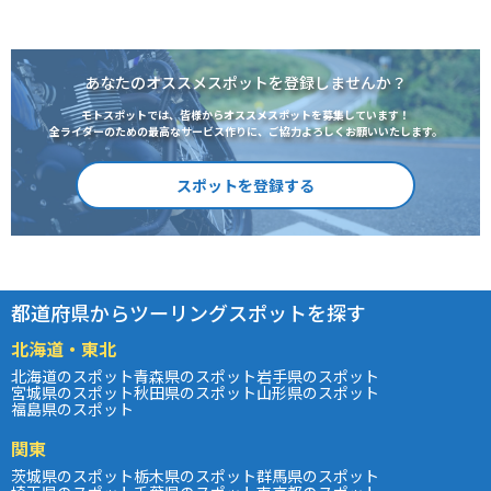
あなたのオススメスポットを登録しませんか？
モトスポットでは、皆様からオススメスポットを募集しています！
全ライダーのための最高なサービス作りに、ご協力よろしくお願いいたします。
スポットを登録する
都道府県からツーリングスポットを探す
北海道・東北
北海道のスポット
青森県のスポット
岩手県のスポット
宮城県のスポット
秋田県のスポット
山形県のスポット
福島県のスポット
関東
茨城県のスポット
栃木県のスポット
群馬県のスポット