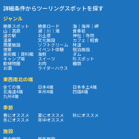
詳細条件からツーリングスポットを探す
ジャンル
絶景スポット
絶景ロード
海｜海岸｜岬
山｜高原
湖｜川｜滝
食事処
道の駅
お土産
神社｜寺院
温泉
文化施設
カフェ｜軽食
商業施設
ソフトクリーム
林道
夜景
イベント体験
宿泊施設
美術館｜資料館
海鮮
ダム
キャンプ場
スイーツ
珍スポット
動植物園
お肉
麺類
お酒
ライダーハウス
東西南北の端
全ての端
日本4端
日本本土4端
北海道4端
本州4端
四国4端
九州4端
季節
春にオススメ
夏にオススメ
秋にオススメ
冬にオススメ
年中オススメ
施設
屋内施設
屋外施設