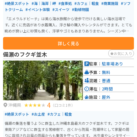
#絶景スポット
#海｜海岸｜岬
#食事処
#カフェ｜軽食
#商業施設
#ソフ
トクリーム
#イベント体験
#スイーツ
#動植物園
「エメラルドビーチ」は美ら海水族館から徒歩で行ける美しい海水浴場で
す。近くに売店があり水着購入、浮き輪の購入やレンタルができます。とても
眺めが良い上に砂質も良く、浮草やゴミもあまりありません。シーズン中は
監視員も常駐しています。ブルーシールアイスクリームを食べることもでき
詳しく見る
ます。午前中にビーチで遊び、午後から水族館周辺の無料ブースを散策、夕
方からは割引された水族館に行くと、まる1日で沖縄旅行が満喫出来る素晴ら
備瀬のフクギ並木
お気に入り
しいエリアになります。
駐車：
駐車場あり
予算：
無料
混雑：
普通
滞在：
2時間
施設：
屋外
4
沖縄県
（口コミ1件）
#絶景スポット
#お土産
#カフェ｜軽食
備瀬の集落を覆うように群生した沖縄本島最大のフクギ並木です。フクギは
東南アジアなどに群生する常緑樹で、古くから防風・防潮林として家屋の周
りに栽培され台風の雨風からも集落を守っています。 水牛車やレンタサイク