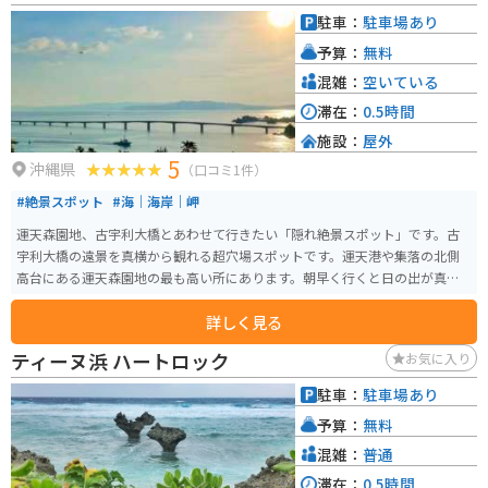
駐車：
駐車場あり
予算：
無料
混雑：
空いている
滞在：
0.5時間
施設：
屋外
5
沖縄県
（口コミ1件）
#絶景スポット
#海｜海岸｜岬
運天森園地、古宇利大橋とあわせて行きたい「隠れ絶景スポット」です。古
宇利大橋の遠景を真横から観れる超穴場スポットです。運天港や集落の北側
高台にある運天森園地の最も高い所にあります。朝早く行くと日の出が真正
面に見られます。
詳しく見る
ティーヌ浜 ハートロック
お気に入り
駐車：
駐車場あり
予算：
無料
混雑：
普通
滞在：
0.5時間