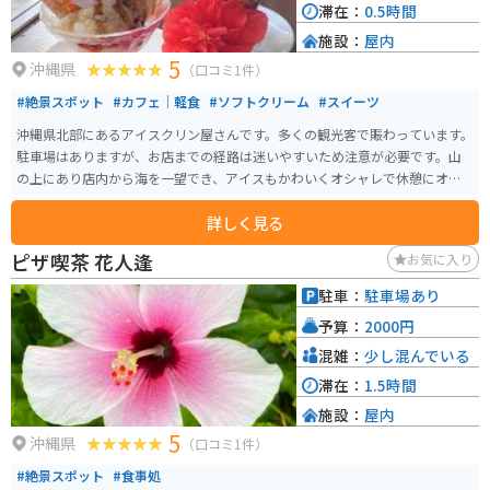
滞在：
0.5時間
施設：
屋内
5
沖縄県
（口コミ1件）
#絶景スポット
#カフェ｜軽食
#ソフトクリーム
#スイーツ
沖縄県北部にあるアイスクリン屋さんです。多くの観光客で賑わっています。
駐車場はありますが、お店までの経路は迷いやすいため注意が必要です。山
の上にあり店内から海を一望でき、アイスもかわいくオシャレで休憩にオス
スメです。
詳しく見る
ピザ喫茶 花人逢
お気に入り
駐車：
駐車場あり
予算：
2000円
混雑：
少し混んでいる
滞在：
1.5時間
施設：
屋内
5
沖縄県
（口コミ1件）
#絶景スポット
#食事処