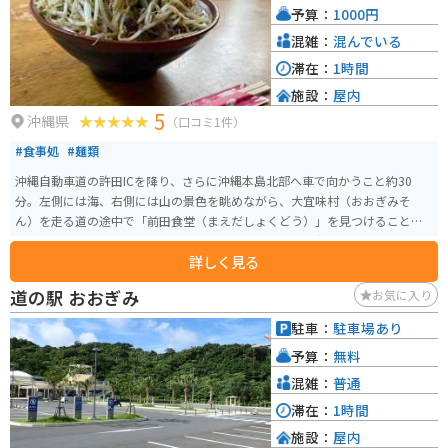
予算：
1000円
混雑：
混んでいる
滞在：
1時間
施設：
屋内
5
沖縄県
（口コミ1件）
#食事処
#麺類
沖縄自動車道の許田ICを降り、さらに沖縄本島北部へ車で向かうこと約30
分。左側には海、右側には山の景色を眺めながら、大宜味村（おおぎみそ
ん）を走る道の途中で「前田食堂（まえだしょくどう）」を見つけることが
できます。歴史を感じさせる佇まいで迎える食堂は、昭和47年（1972）に創
詳しく見る
業。この店で、昔から多くのお客の胃袋をがっしり掴んでいるのが、名物の
「牛肉そば」です。
道の駅 おおぎみ
お気に入り
駐車：
駐車場あり
予算：
無料
混雑：
普通
滞在：
1時間
施設：
屋内