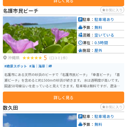
詳しく見る
ーツは人気があります。また、沖縄そばやタコライスなどのご当地グルメが
味わえる飲食店もあります。 バイクで訪れる場合、道の駅には広い駐車場が
名護市民ビーチ
お気に入り
完備されているので安心です。ツーリングの休憩場所としてはもちろん、沖
縄本島北部を巡る際の拠点としても便利です。 周辺には、パイナップルパー
駐車：
駐車場あり
クやナゴパイナップルワイナリーなど、観光スポットも点在しています。少し
予算：
無料
足を延ばせば、古宇利島や美ら海水族館にもアクセスできます。
混雑：
空いている
滞在：
0.5時間
施設：
屋外
5
沖縄県
（口コミ1件）
#絶景スポット
#海｜海岸｜岬
名護市にある天然の砂浜のビーチで「名護市民ビーチ」「幸喜ビーチ」「喜
瀬ビーチ」を含めると約1500mの砂浜が続きます。 水は透明度が高いです。
国道58号線沿いを走っていると見えてきます。駐車場は無料ですが、遊泳設
備などはありません。綺麗な海を見て休憩をしてから北へ南へ行くことがで
詳しく見る
きます。
数久田
お気に入り
駐車：
駐車場あり
予算：
無料