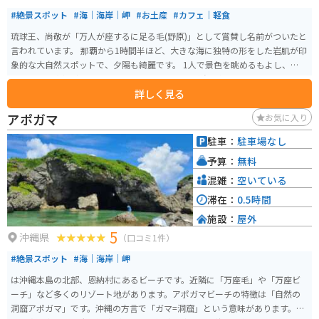
#絶景スポット
#海｜海岸｜岬
#お土産
#カフェ｜軽食
琉球王、尚敬が「万人が座するに足る毛(野原)」として賞賛し名前がついたと
言われています。 那覇から1時間半ほど、大きな海に独特の形をした岩肌が印
象的な大自然スポットで、夕陽も綺麗です。 1人で景色を眺めるもよし、仲間
と行って記念撮影するのもいいと思います。 風が強い冬はオススメできない
詳しく見る
かも…。施設が新しくなり食事処や土産物もあります。万座毛限定の切手自販
機があります。遊歩道観覧料は100円です。
アポガマ
お気に入り
駐車：
駐車場なし
予算：
無料
混雑：
空いている
滞在：
0.5時間
施設：
屋外
5
沖縄県
（口コミ1件）
#絶景スポット
#海｜海岸｜岬
は沖縄本島の北部、恩納村にあるビーチです。近隣に「万座毛」や「万座ビ
ーチ」など多くのリゾート地があります。アポガマビーチの特徴は「自然の
洞窟アポガマ」です。沖縄の方言で「ガマ=洞窟」という意味があります。海