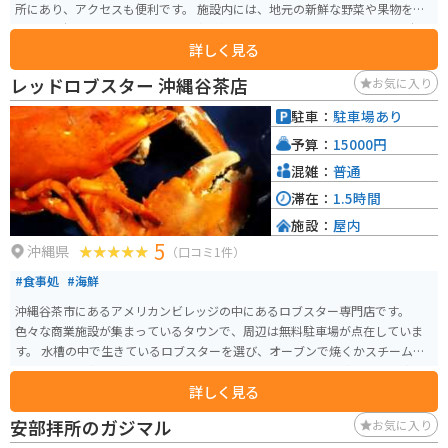
所にあり、アクセスも便利です。 施設内には、地元の新鮮な野菜や果物をは
じめ、沖縄の特産品やお土産が豊富に揃っています。レストランでは、沖縄
詳しく見る
そばなどの沖縄料理や、地元の食材を使った料理を楽しむことができます。
また、道の駅に隣接して、野球場や多目的広場などのスポーツ施設を備えた
レッドロブスター 沖縄谷茶店
お気に入り
「ぎのざ運動公園」があります。 ツーリングの休憩場所としても最適な場所
で、沖縄の自然を感じながら、地元の美味しいものを楽しんでみてはいかが
駐車：
駐車場あり
でしょうか。バイクで訪れる場合、道の駅には広い駐車場が完備されている
予算：
15000円
ので安心です。 宜野座村は、パイナップルやマンゴーなどの果物の産地とし
ても知られています。道の駅周辺には、パイナップルパークなどの観光農園
混雑：
普通
もあり、旬のフルーツ狩りを楽しむこともできます。
滞在：
1.5時間
施設：
屋内
5
沖縄県
（口コミ1件）
#食事処
#海鮮
沖縄谷茶市にあるアメリカンビレッジの中にあるロブスター専門店です。
色々な商業施設が集まっているタウンで、周辺は無料駐車場が点在していま
す。 水槽の中で生きているロブスターを選び、オーブンで焼くかスチームで
蒸すかの調理方法が選べます。ロブスターとパエリア、サラダスープなどのセ
詳しく見る
ットが堪能できます。
安部拝所のガジマル
お気に入り