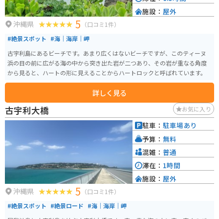
施設：
屋外
5
沖縄県
（口コミ1件）
#絶景スポット
#海｜海岸｜岬
古宇利島にあるビーチです。あまり広くはないビーチですが、このティーヌ
浜の目の前に広がる海の中から突き出た岩が二つあり、その岩が重なる角度
から見ると、ハートの形に見えることからハートロックと呼ばれています。
詳しく見る
古宇利大橋
お気に入り
駐車：
駐車場あり
予算：
無料
混雑：
普通
滞在：
1時間
施設：
屋外
5
沖縄県
（口コミ1件）
#絶景スポット
#絶景ロード
#海｜海岸｜岬