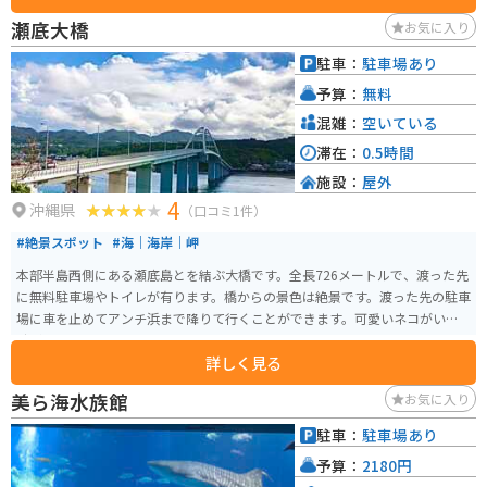
瀬底大橋
お気に入り
駐車：
駐車場あり
予算：
無料
混雑：
空いている
滞在：
0.5時間
施設：
屋外
4
沖縄県
（口コミ1件）
#絶景スポット
#海｜海岸｜岬
本部半島西側にある瀬底島とを結ぶ大橋です。全長726メートルで、渡った先
に無料駐車場やトイレが有ります。橋からの景色は絶景です。渡った先の駐車
場に車を止めてアンチ浜まで降りて行くことができます。可愛いネコがいる
時があります。
詳しく見る
美ら海水族館
お気に入り
駐車：
駐車場あり
予算：
2180円