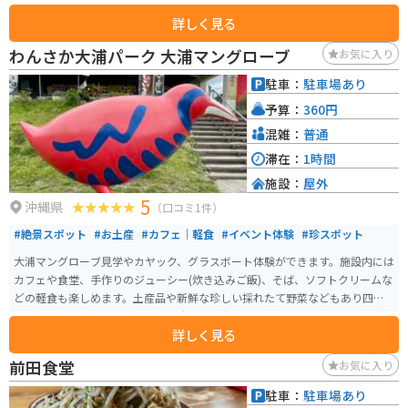
岸の真ん中には巨大な洞窟がありその洞窟の中から外海も一望できます。ま
詳しく見る
た、ダイビングやシュノーケリングの人気スポットでもあり、夕方にはキレ
イな夕日も拝めます。
わんさか大浦パーク 大浦マングローブ
お気に入り
駐車：
駐車場あり
予算：
360円
混雑：
普通
滞在：
1時間
施設：
屋外
5
沖縄県
（口コミ1件）
#絶景スポット
#お土産
#カフェ｜軽食
#イベント体験
#珍スポット
大浦マングローブ見学やカヤック、グラスボート体験ができます。施設内には
カフェや食堂、手作りのジューシー(炊き込みご飯)、そば、ソフトクリームな
どの軽食も楽しめます。土産品や新鮮な珍しい採れたて野菜などもあり四季
を通じて訪れたいスポットです。駐車場も広くて整備されています。マングロ
詳しく見る
ーブ見学は必見です。
前田食堂
お気に入り
駐車：
駐車場あり