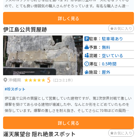
ので、とても良い雰囲気の職人さんがそろっています。有名な職人さん達が
指導してくれますので、上手に作れます。作成した琉球ガラスは併設のお土
詳しく見る
産屋さんの商品と合わせて自宅まで郵送してくれます。旅の思い出に、写真
撮影を手伝ってくれたりもします。
伊江島公共質屋跡
お気に入り
駐車：
駐車場あり
予算：
無料
混雑：
空いている
滞在：
0.5時間
施設：
屋外
5
沖縄県
（口コミ1件）
#珍スポット
伊江島で公共の質屋として営業していた建物ですが、第2次世界対戦で激しい
爆撃を受けてあらゆる建物が壊滅した中、なんとか形をとどめていたものを
保存しています。爆撃の激しさを耐え抜き、そしてさらに70年ほどの風雨に
も耐えている戦前のコンクリート建築ということで注目をあびています。
詳しく見る
運天展望台 隠れ絶景スポット
お気に入り