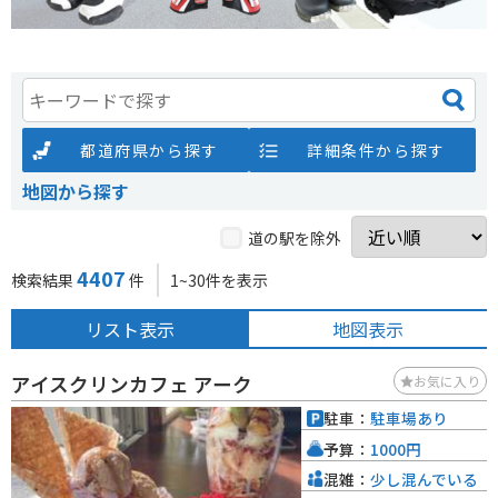
都道府県から探す
詳細条件から探す
地図から探す
道の駅を除外
4407
検索結果
件
1~30件を表示
リスト表示
地図表示
アイスクリンカフェ アーク
お気に入り
駐車：
駐車場あり
予算：
1000円
混雑：
少し混んでいる