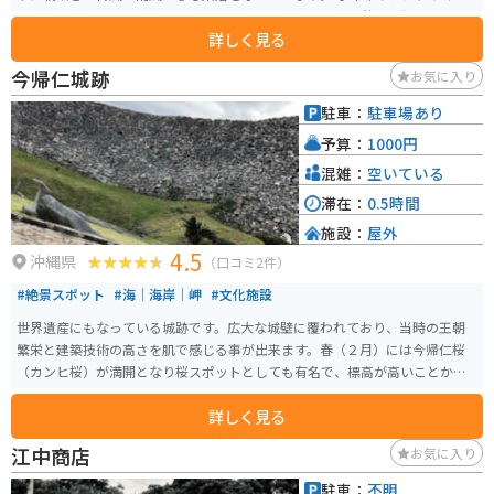
ルで巡ることも可能で、カフェや食事処も点在しており休憩にも便利です。
詳しく見る
海辺に出ると晴れた日は正面に伊江島が見えます。
今帰仁城跡
お気に入り
駐車：
駐車場あり
予算：
1000円
混雑：
空いている
滞在：
0.5時間
施設：
屋外
4.5
沖縄県
（口コミ2件）
#絶景スポット
#海｜海岸｜岬
#文化施設
世界遺産にもなっている城跡です。広大な城壁に覆われており、当時の王朝
繁栄と建築技術の高さを肌で感じる事が出来ます。春（２月）には今帰仁桜
（カンヒ桜）が満開となり桜スポットとしても有名で、標高が高いことから
頂上からの眺めも絶景なパワースポットです。「天空の城」ともいわれたり
詳しく見る
します。観覧料で歴史文化センターも入れます。駐車場は無料です。
江中商店
お気に入り
駐車：
不明