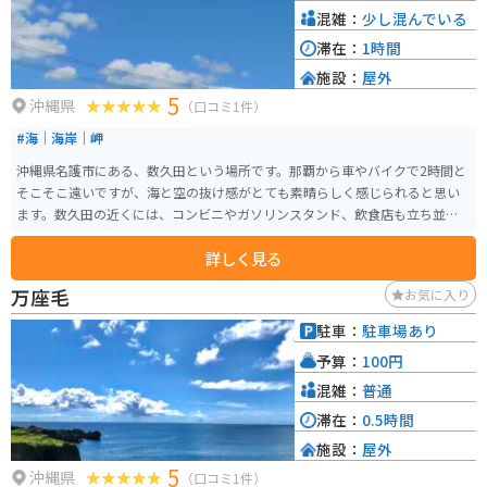
混雑：
少し混んでいる
滞在：
1時間
施設：
屋外
5
沖縄県
（口コミ1件）
#海｜海岸｜岬
沖縄県名護市にある、数久田という場所です。那覇から車やバイクで2時間と
そこそこ遠いですが、海と空の抜け感がとても素晴らしく感じられると思い
ます。数久田の近くには、コンビニやガソリンスタンド、飲食店も立ち並ぶ
のでツーリングやドライブには最適です。日頃の雑踏を忘れて、景色を眺めて
詳しく見る
過ごすとリフレッシュにもなります。
万座毛
お気に入り
駐車：
駐車場あり
予算：
100円
混雑：
普通
滞在：
0.5時間
施設：
屋外
5
沖縄県
（口コミ1件）