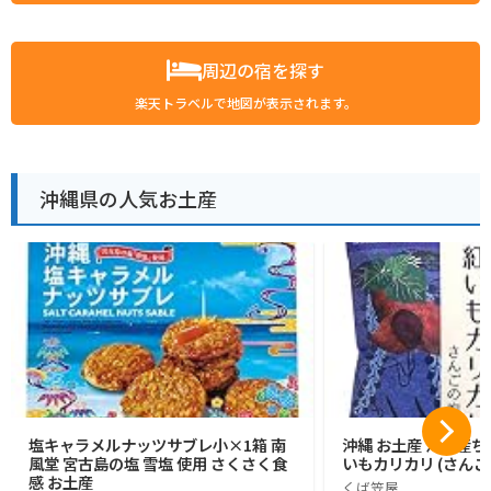
周辺の宿を探す
楽天トラベルで地図が表示されます。
沖縄県の人気お土産
塩キャラメルナッツサブレ小×1箱 南
沖縄 お土産 沖縄産ち
風堂 宮古島の塩 雪塩 使用 さくさく食
いもカリカリ (さんご
感 お土産
くば笠屋