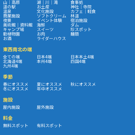
山｜高原
湖｜川｜滝
食事処
道の駅
お土産
神社｜寺院
温泉
文化施設
カフェ｜軽食
商業施設
ソフトクリーム
林道
夜景
イベント体験
宿泊施設
美術館｜資料館
海鮮
ダム
キャンプ場
スイーツ
珍スポット
動植物園
お肉
麺類
お酒
ライダーハウス
東西南北の端
全ての端
日本4端
日本本土4端
北海道4端
本州4端
四国4端
九州4端
季節
春にオススメ
夏にオススメ
秋にオススメ
冬にオススメ
年中オススメ
施設
屋内施設
屋外施設
料金
無料スポット
有料スポット