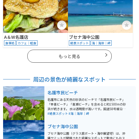
A＆W名護店
ブセナ海中公園
食事処
カフェ｜軽食
絶景スポット
海｜海岸｜岬
もっと見る
周辺の景色が綺麗なスポット
名護市民ビーチ
名護市にある天然の砂浜のビーチで「名護市民ビーチ」
「幸喜ビーチ」「喜瀬ビーチ」を含めると約1500mの砂
浜が続きます。 水は透明度が高いです。国道58号線沿い
を走っていると見えてきます。駐車場は無料ですが、遊
#絶景スポット
#海｜海岸｜岬
泳設備などはありません。綺麗な海を見て休憩をしてか
ら北へ南へ行くことができます。
ブセナ海中公園
ブセナ海中公園（グラス底ボート・海中展望塔）は、沖
縄サミットが開催された綺麗なスポットで散歩にもおス