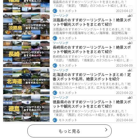
福島県のおすすめツーリングルートをまとめました！
「北部」「東部」「西部」の3つのルート紹介します。内
陸部には山々が連なり、海岸線は太平洋に面してるので
モトスポット
2023-04-17
観光スポットが多数あります。バイクで福島県にツーリ
ツーリング
0
ングに行く際は参考にしてください。
淡路島のおすすめツーリングルート！絶景スポ
ットや観光スポットをまとめて紹介
淡路島のおすすめツーリングルートをまとめました！北
淡路海岸や南淡路海岸など美しい海岸線、国営明石海峡
公園や淡路夢舞台など、自然とアートが融合した施設も
モトスポット
2023-04-24
多数あります。バイクで淡路島にツーリングに行く際は
ツーリング
0
参考にしてください。
長崎県のおすすめツーリングルート！絶景スポ
ットや観光スポットをまとめて紹介
長崎県のおすすめツーリングルートをまとめました！
「北部」「南西部」「南東部」の3つのルート紹介しま
す。国際色豊かな街並みや世界遺産、絶景ポイントが数
モトスポット
2023-04-09
多く存在し、様々な楽しみ方ができます。バイクで長崎
ツーリング
1
県にツーリングに行く際は参考にしてください。
北海道のおすすめツーリングルートまとめ！定
番スポットや名所、絶景スポットを紹介
北海道のおすすめツーリングルートをまとめました！地
域別に13のルート紹介します。広大な大地と美しい自然
が広がり、四季折々の魅力を楽しめる観光スポットが数
モトスポット
2023-04-22
多くあります。バイクで北海道にツーリングに行く際は
ツーリング
0
参考にしてください。
徳島県のおすすめツーリングルート！絶景スポ
ットや観光スポットをまとめて紹介
徳島県のおすすめツーリングルートをまとめました！
「東部」「西部」の2つのルート紹介します。有名なうず
しおや山を中心とした自然豊かなスポットが多数ありま
モトスポット
2023-04-04
す。バイクで徳島県にツーリングに行く際は参考にして
ください。
もっと見る