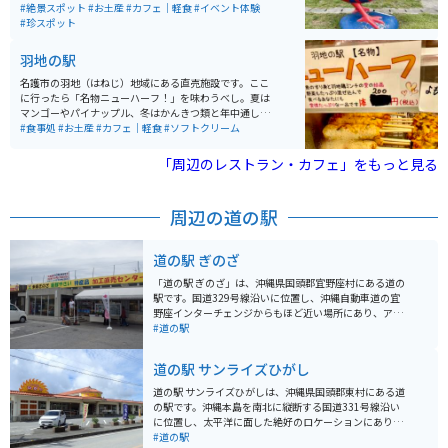
楽しめます。土産品や新鮮な珍しい採れたて野菜なども
#絶景スポット
#お土産
#カフェ｜軽食
#イベント体験
あり四季を通じて訪れたいスポットです。駐車場も広く
#珍スポット
て整備されています。マングローブ見学は必見です。
羽地の駅
名護市の羽地（はねじ）地域にある直売施設です。ここ
に行ったら「名物ニューハーフ！」を味わうべし。夏は
マンゴーやパイナップル、冬はかんきつ類と年中通して
おいしい南国果物が味わえます。市場に出回らない珍し
#食事処
#お土産
#カフェ｜軽食
#ソフトクリーム
い果物もあります。新鮮な羽地のたまご「やんばるたま
ご」とその親鶏「羽地鶏」を使った食事やお惣菜も楽し
「周辺のレストラン・カフェ」をもっと見る
めます。
周辺の道の駅
道の駅 ぎのざ
「道の駅 ぎのざ」は、沖縄県国頭郡宜野座村にある道の
駅です。国道329号線沿いに位置し、沖縄自動車道の宜
野座インターチェンジからもほど近い場所にあり、アク
セスも便利です。 施設内には、地元の新鮮な野菜や果物
#道の駅
をはじめ、沖縄の特産品やお土産が豊富に揃っていま
す。レストランでは、沖縄そばなどの沖縄料理や、地元
道の駅 サンライズひがし
の食材を使った料理を楽しむことができます。また、道
の駅に隣接して、野球場や多目的広場などのスポーツ施
道の駅 サンライズひがしは、沖縄県国頭郡東村にある道
設を備えた「ぎのざ運動公園」があります。 ツーリング
の駅です。沖縄本島を南北に縦断する国道331号線沿い
の休憩場所としても最適な場所で、沖縄の自然を感じな
に位置し、太平洋に面した絶好のロケーションにありま
がら、地元の美味しいものを楽しんでみてはいかがでし
す。 施設内には、地元の新鮮な野菜や果物を販売する農
#道の駅
ょうか。バイクで訪れる場合、道の駅には広い駐車場が