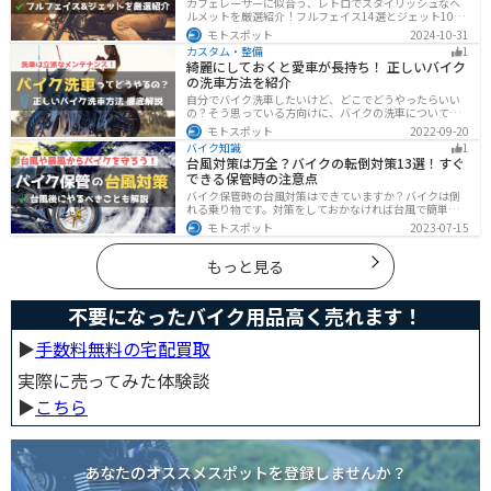
カフェレーサーに似合う、レトロでスタイリッシュなヘ
ルメットを厳選紹介！フルフェイス14選とジェット10選
の多彩なラインナップで、安全性とデザインの両立を実
モトスポット
2024-10-31
現。こだわりのヘルメットで、あなたのライダーズライ
カスタム・整備
1
フをより魅力的にアップグレードしましょう！
綺麗にしておくと愛車が長持ち！ 正しいバイク
の洗車方法を紹介
自分でバイク洗車したいけど、どこでどうやったらいい
の？そう思っている方向けに、バイクの洗車について徹
底的にまとめました。バイク洗車ができる場所から洗車
モトスポット
2022-09-20
手順まで全て解説します。正しい洗車方法は身につける
バイク知識
1
ことでバイクのメンテナンスにもなります。
台風対策は万全？バイクの転倒対策13選！すぐ
できる保管時の注意点
バイク保管時の台風対策はできていますか？バイクは倒
れる乗り物です。対策をしておかなければ台風で簡単に
倒れてしまいます。大切な愛車に傷がつく前にしっかり
モトスポット
2023-07-15
と対策しておきましょう。初心者でも簡単にできる台風
対策を紹介します。台風後にやるべきこともまとめてあ
るので、参考にしてください。
もっと見る
不要になったバイク用品高く売れます！
▶︎
手数料無料の宅配買取
実際に売ってみた体験談
▶︎
こちら
あなたのオススメスポットを登録しませんか？