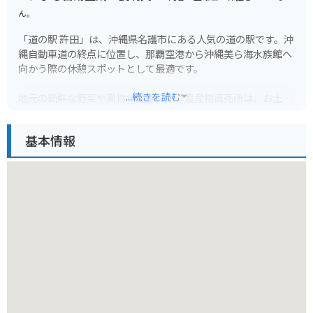
ん。
「道の駅 許田」は、沖縄県名護市にある人気の道の駅です。沖
縄自動車道の終点に位置し、那覇空港から沖縄美ら海水族館へ
向かう際の休憩スポットとして最適です。
...続きを読む
地元の新鮮な野菜や果物が豊富に揃う農産物直売所は、お土産
探しにもおすすめです。特に、シークヮーサーやマンゴーなど
の南国フルーツは人気があります。また、沖縄そばやタコライ
基本情報
スなどのご当地グルメが味わえる飲食店もあります。
バイクで訪れる場合、道の駅には広い駐車場が完備されている
ので安心です。ツーリングの休憩場所としてはもちろん、沖縄
本島北部を巡る際の拠点としても便利です。
周辺には、パイナップルパークやナゴパイナップルワイナリー
など、観光スポットも点在しています。少し足を延ばせば、古
宇利島や美ら海水族館にもアクセスできます。