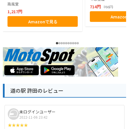
南風堂
714円
766円
1,217円
Amazo
Amazonで見る
道の駅 許田のレビュー
未ログインユーザー
2022-11-06 23:42