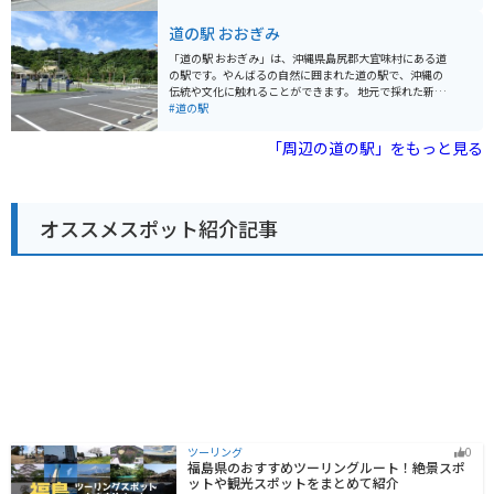
産物直売所や、沖縄そばなどの軽食を提供するレストラ
完備されているので安心です。 宜野座村は、パイナップ
ンがあります。また、太平洋を一望できる展望台から
道の駅 おおぎみ
ルやマンゴーなどの果物の産地としても知られていま
は、水平線から昇る朝日を眺めることができます。 バイ
す。道の駅周辺には、パイナップルパークなどの観光農
クで訪れる場合、道の駅には広々とした駐車場が完備さ
「道の駅 おおぎみ」は、沖縄県島尻郡大宜味村にある道
園もあり、旬のフルーツ狩りを楽しむこともできます。
れているので安心です。周辺には、慶佐次湾のヒルギ林
の駅です。やんばるの自然に囲まれた道の駅で、沖縄の
など、自然豊かな観光スポットも点在しています。 東村
伝統や文化に触れることができます。 地元で採れた新鮮
は、パイナップルの生産が盛んな地域として知られてい
な野菜や果物が販売されているほか、沖縄そばなどの軽
#道の駅
ます。道の駅 サンライズひがしでも、新鮮なパイナップ
食も楽しめます。 バイクで訪れる際は、道の駅周辺の景
ルや、パイナップルを使った加工品を購入することがで
色を楽しみながらツーリングするのがおすすめです。 大
「周辺の道の駅」をもっと見る
きます。また、東村で収穫される海ぶどうもおすすめで
宜味村はシークヮーサーの産地としても有名で、道の駅
す。
でもシークヮーサーを使ったジュースやお菓子などが販
売されています。 また、道の駅に隣接して、大宜味村立
の博物館「やんばる学びの森」があります。 【基本情
オススメスポット紹介記事
報】 住所：沖縄県島尻郡大宜味村字根路銘1620 電話番
号：0980-44-3242 営業時間：9:00～18:00 駐車場：普
通車50台、大型車5台 【おすすめポイント】 * 新鮮な地
元産の野菜や果物が購入できる * 沖縄そばなどの郷土料
理が味わえる * シークヮーサーを使ったお土産が豊富 *
やんばるの自然を感じられる 【周辺情報】 * やんばる学
びの森（博物館） * 大宜味村塩屋富士展望台 * ター滝 道
の駅 おおぎみは、沖縄の自然や文化を満喫できるスポッ
トです。沖縄観光の際は、ぜひ訪れてみてください。
ツーリング
0
福島県のおすすめツーリングルート！絶景スポ
ットや観光スポットをまとめて紹介