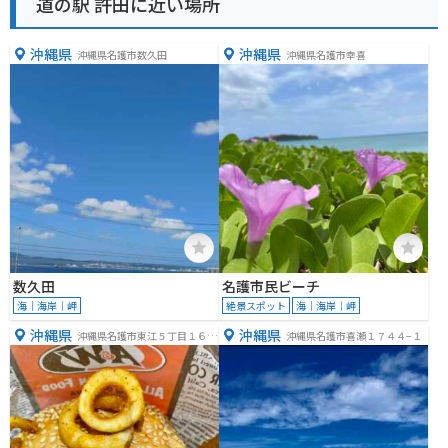
道の駅 許田に近い場所
沖縄県
沖縄県
沖縄県名護市数久田
沖縄県名護市幸喜
数久田
名護市民ビーチ
海｜海岸｜岬
絶景スポット
海｜海岸｜岬
沖縄県
沖縄県
沖縄県名護市東江５丁目１６
沖縄県名護市喜瀬１７４４−１
−１２