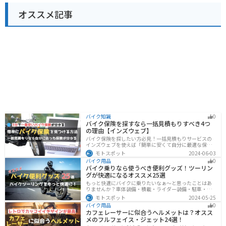
オススメ記事
バイク知識
0
バイク保険を探すなら一括見積もりすべき4つ
の理由【インズウェブ】
バイク保険を探したい方必見！一括見積もりサービスの
インズウェブを使えば「簡単に安くて自分に最適な保険
を3分で見つける」ことができます。最大5社のバイク保
モトスポット
2024-06-03
険を一気に比べることができるので、探す手間と時間が
バイク用品
0
省けます。
バイク乗りなら使うべき便利グッズ！ツーリン
グが快適になるオススメ25選
もっと快適にバイクに乗りたいなぁ〜と思ったことはあ
りませんか？車体装備・積載・ライダー装備・駐車・メ
ンテ・トラブル対応の6ジャンルで、バイクをもっと快適
モトスポット
2024-05-25
にするオススメ便利グッズを紹介します！
バイク用品
0
カフェレーサーに似合うヘルメットは？オスス
メのフルフェイス・ジェット24選！