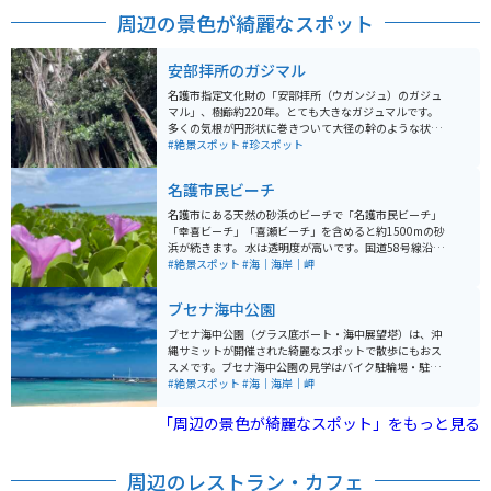
周辺の景色が綺麗なスポット
安部拝所のガジマル
名護市指定文化財の「安部拝所（ウガンジュ）のガジュ
マル」、樹齢約220年。とても大きなガジュマルです。
多くの気根が円形状に巻きついて大径の幹のような状態
になっています。 その迫力は、まさに圧巻、大自然のパ
#絶景スポット
#珍スポット
ワーを感じる素敵なスポットです。今でも毎年旧盆に
は、ガジュマルの樹の下で御願行事が行われており古く
名護市民ビーチ
から区民に慕われているガジュマルです。駐車場がなく
民家が隣接しているので、訪れる際は周りへの配慮にも
名護市にある天然の砂浜のビーチで「名護市民ビーチ」
気をつけたい。
「幸喜ビーチ」「喜瀬ビーチ」を含めると約1500mの砂
浜が続きます。 水は透明度が高いです。国道58号線沿い
を走っていると見えてきます。駐車場は無料ですが、遊
#絶景スポット
#海｜海岸｜岬
泳設備などはありません。綺麗な海を見て休憩をしてか
ら北へ南へ行くことができます。
ブセナ海中公園
ブセナ海中公園（グラス底ボート・海中展望塔）は、沖
縄サミットが開催された綺麗なスポットで散歩にもおス
スメです。ブセナ海中公園の見学はバイク駐輪場・駐車
場が無料です。監視員に「ブセナ海中公園に遊びに来ま
#絶景スポット
#海｜海岸｜岬
した」と伝えれば誘導してくれます。 園内では無料のシ
ャトルバス（20分間隔で運行）が利用でき、海中展望塔
「周辺の景色が綺麗なスポット」をもっと見る
へは徒歩またはシャトルバスを利用します。展望塔の窓
（24面）からは360度パノラマの海中を見ることができ
ます。
周辺のレストラン・カフェ