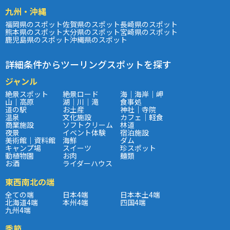
九州・沖縄
福岡県のスポット
佐賀県のスポット
長崎県のスポット
熊本県のスポット
大分県のスポット
宮崎県のスポット
鹿児島県のスポット
沖縄県のスポット
詳細条件からツーリングスポットを探す
ジャンル
絶景スポット
絶景ロード
海｜海岸｜岬
山｜高原
湖｜川｜滝
食事処
道の駅
お土産
神社｜寺院
温泉
文化施設
カフェ｜軽食
商業施設
ソフトクリーム
林道
夜景
イベント体験
宿泊施設
美術館｜資料館
海鮮
ダム
キャンプ場
スイーツ
珍スポット
動植物園
お肉
麺類
お酒
ライダーハウス
東西南北の端
全ての端
日本4端
日本本土4端
北海道4端
本州4端
四国4端
九州4端
季節