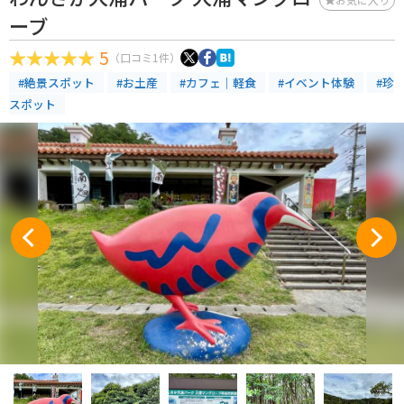
ーブ
5
（口コミ1件）
#絶景スポット
#お土産
#カフェ｜軽食
#イベント体験
#珍
スポット