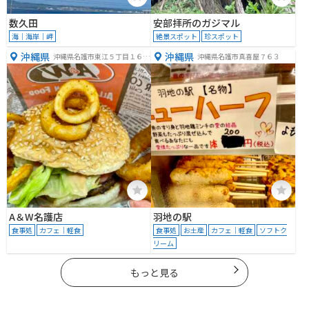
数久田
安部拝所のガジマル
海｜海岸｜岬
絶景スポット
珍スポット
沖縄県
沖縄県
沖縄県名護市東江５丁目１６
沖縄県名護市真喜屋７６３
−１２
A＆W名護店
羽地の駅
食事処
カフェ｜軽食
食事処
お土産
カフェ｜軽食
ソフトク
リーム
もっと見る