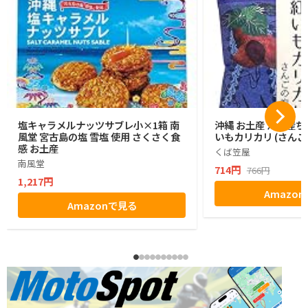
塩キャラメルナッツサブレ小×1箱 南
沖縄 お土産 沖縄産ち
風堂 宮古島の塩 雪塩 使用 さくさく食
いもカリカリ (さんご
感 お土産
くば笠屋
南風堂
714円
766円
1,217円
Amazo
Amazonで見る