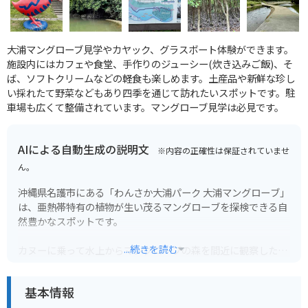
大浦マングローブ見学やカヤック、グラスボート体験ができます。
施設内にはカフェや食堂、手作りのジューシー(炊き込みご飯)、そ
ば、ソフトクリームなどの軽食も楽しめます。土産品や新鮮な珍し
い採れたて野菜などもあり四季を通じて訪れたいスポットです。駐
車場も広くて整備されています。マングローブ見学は必見です。
AIによる自動生成の説明文
※内容の正確性は保証されていませ
ん。
沖縄県名護市にある「わんさか大浦パーク 大浦マングローブ」
は、亜熱帯特有の植物が生い茂るマングローブを探検できる自
然豊かなスポットです。
...続きを読む
カヌーに乗って水上からマングローブの森を間近に観察した
り、遊歩道を散策しながら珍しい動植物を見つけたりすること
ができます。
基本情報
特にカヌー体験は、初心者でもガイドが丁寧に指導してくれる