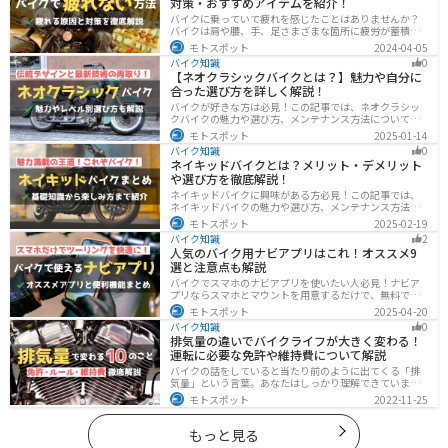
対策・おすすめアイテムを紹介！
バイクに乗っていて疲れを感じたことはありませんか？
バイクは肩や腰、手、足さまざまな箇所に疲労が蓄積し
やすい乗り物です。できるなら楽に乗りたいですよね。
モトスポット
2024-04-05
原因を知り対策を重ねておけば今よりもっと快適に走行
バイク知識
0
することができます。
【ネオクラシックバイクとは？】魅力や自分に
合った選び方を詳しく解説！
バイクが好きな方は必見！この記事では、ネオクラシッ
クバイクの魅力や選び方、メンテナンス方法について解
説しています。実はネオクラシックバイクは、見た目と
モトスポット
2025-01-14
機能性の両方を求める人に最適なです。この記事を読め
バイク知識
0
ば、ネオクラシックバイクの魅力が理解できます。
ネイキッドバイクとは？メリット・デメリット
や選び方を徹底解説！
ネイキッドバイクに興味がある方必見！この記事では、
ネイキッドバイクの魅力や選び方、メンテナンス方法な
どを解説しています。実は、ネイキッドバイクは、操作
モトスポット
2025-02-19
性に優れており、初心者にも優しいバイクです。この記
バイク知識
2
事を読めば、ネイキッドバイクへの理解が深まります。
人気のバイク用ナビアプリはこれ！オススメ9
選と注意点も解説
バイクでスマホのナビアプリを使いたい人必見！ナビア
プリならスマホとマウントを用意するだけで、無料です
ぐにナビが利用できます。インカムがあれば音声案内も
モトスポット
2025-04-20
聞けるので運転に集中したまま簡単にルートの把握がで
バイク知識
0
きます。慣れない土地やツーリングなどで活躍すること
排気量の違いでバイクライフが大きく変わる！
間違いなしのオススメナビアプリを紹介します。
運転に必要な免許や維持費について解説
バイクの話をしていると当たり前のように出てくる「排
気量」という言葉。あなたはしっかり理解できています
か？ バイクはクルマと違い、排気量によって必要な免
モトスポット
2022-11-25
許・走れる道路の区分・車検の有無などが細かく変わっ
てきます。これらはバイクライフに大きく関わるもので
すので、正しく理解しておきましょう。
もっと見る