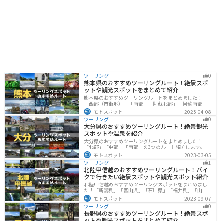
す。
ツーリング
0
熊本県のおすすめツーリングルート！絶景スポ
ットや観光スポットをまとめて紹介
熊本県のおすすめツーリングルートをまとめました！
「西部（市街地）」「南部」「阿蘇北部」「阿蘇南部」
の4つのルート紹介します。阿蘇山や天草諸島をはじめと
モトスポット
2023-04-08
した豊かな自然や、熊本城や水前寺成趣園など歴史ある
ツーリング
0
観光スポットが多数あり、様々な楽しみ方ができます。
大分県のおすすめツーリングルート！絶景観光
バイクで熊本県にツーリングに行く際は参考にしてくだ
スポットや温泉を紹介
さい。
大分県のおすすめツーリングルートをまとめました！
「北部」「中部」「南部」の3つのルート紹介します。阿
蘇の雄大な自然を満喫できるスポットや温泉を満喫する
モトスポット
2023-03-05
ツーリングができます。バイクで大分県にツーリングに
ツーリング
1
行く際は参考にしてください。
北陸甲信越のおすすめツーリングルート！バイ
クで行きたい絶景スポットや観光スポット紹介
北陸甲信越のおすすめツーリングスポットをまとめまし
た！「新潟県」「富山県」「石川県」「福井県」「山梨
県」「長野県」の各県の観光地紹介します。自然豊かな
モトスポット
2023-09-07
山々や湖、温泉地が点在し、四季折々の景色を楽しめる
ツーリング
0
スポットが多数あります。バイクで北陸甲信越にツーリ
長野県のおすすめツーリングルート！絶景スポ
ングに行く際は参考にしてください。
ットや観光スポットをまとめて紹介