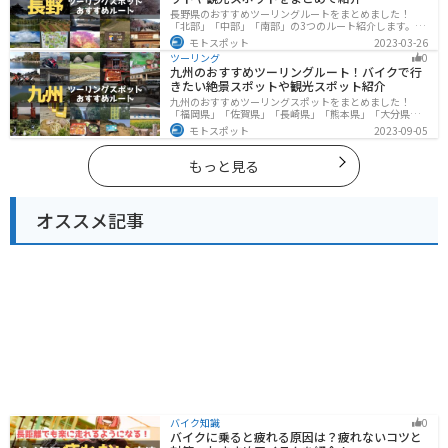
長野県のおすすめツーリングルートをまとめました！
「北部」「中部」「南部」の3つのルート紹介します。諏
訪湖やビーナスラインのような全国でも有名なツーリン
モトスポット
2023-03-26
グスポットが多数あります。バイクで長野県にツーリン
ツーリング
0
グに行く際は参考にしてください。
九州のおすすめツーリングルート！バイクで行
きたい絶景スポットや観光スポット紹介
九州のおすすめツーリングスポットをまとめました！
「福岡県」「佐賀県」「長崎県」「熊本県」「大分県」
「宮崎都」「鹿児島県」の各県の観光地紹介します。自
モトスポット
2023-09-05
然豊かな山々や湖、温泉地が点在し、四季折々の景色を
楽しめるスポットが多数あります。バイクで九州にツー
リングに行く際は参考にしてください。
もっと見る
オススメ記事
バイク知識
0
バイクに乗ると疲れる原因は？疲れないコツと