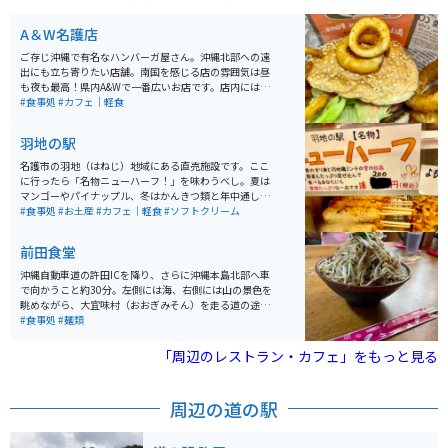
A＆W名護店
ご存じ沖縄で有名なハンバーガ屋さん。沖縄北部への遠
出にも立ち寄りたい店舗。南国を感じる店の雰囲気は昼
も夜も最高！県内A&Wで一番広いお店です。店内にはサ
ーティワンも併設しており、各種グッズの品揃えもピカ
#食事処
#カフェ｜軽食
イチ。季節に合わせた飾り付けも好感がもてます。
羽地の駅
名護市の羽地（はねじ）地域にある直売施設です。ここ
に行ったら「名物ニューハーフ！」を味わうべし。夏は
マンゴーやパイナップル、冬はかんきつ類と年中通して
おいしい南国果物が味わえます。市場に出回らない珍し
#食事処
#お土産
#カフェ｜軽食
#ソフトクリーム
い果物もあります。新鮮な羽地のたまご「やんばるたま
ご」とその親鶏「羽地鶏」を使った食事やお惣菜も楽し
前田食堂
めます。
沖縄自動車道の許田ICを降り、さらに沖縄本島北部へ車
で向かうこと約30分。左側には海、右側には山の景色を
眺めながら、大宜味村（おおぎみそん）を走る道の途中
で「前田食堂（まえだしょくどう）」を見つけることが
#食事処
#麺類
できます。歴史を感じさせる佇まいで迎える食堂は、昭
和47年（1972）に創業。この店で、昔から多くのお客
「周辺のレストラン・カフェ」をもっと見る
の胃袋をがっしり掴んでいるのが、名物の「牛肉そば」
です。
周辺の道の駅