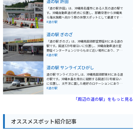
道の駅 許田
「道の駅 許田」は、沖縄県名護市にある人気の道の駅で
す。沖縄自動車道の終点に位置し、那覇空港から沖縄美
ら海水族館へ向かう際の休憩スポットとして最適です。
地元の新鮮な野菜や果物が豊富に揃う農産物直売所は、
#道の駅
お土産探しにもおすすめです。特に、シークヮーサーや
マンゴーなどの南国フルーツは人気があります。また、
道の駅 ぎのざ
沖縄そばやタコライスなどのご当地グルメが味わえる飲
食店もあります。 バイクで訪れる場合、道の駅には広い
「道の駅 ぎのざ」は、沖縄県国頭郡宜野座村にある道の
駐車場が完備されているので安心です。ツーリングの休
駅です。国道329号線沿いに位置し、沖縄自動車道の宜
憩場所としてはもちろん、沖縄本島北部を巡る際の拠点
野座インターチェンジからもほど近い場所にあり、アク
としても便利です。 周辺には、パイナップルパークやナ
セスも便利です。 施設内には、地元の新鮮な野菜や果物
#道の駅
ゴパイナップルワイナリーなど、観光スポットも点在し
をはじめ、沖縄の特産品やお土産が豊富に揃っていま
ています。少し足を延ばせば、古宇利島や美ら海水族館
す。レストランでは、沖縄そばなどの沖縄料理や、地元
道の駅 サンライズひがし
にもアクセスできます。
の食材を使った料理を楽しむことができます。また、道
の駅に隣接して、野球場や多目的広場などのスポーツ施
道の駅 サンライズひがしは、沖縄県国頭郡東村にある道
設を備えた「ぎのざ運動公園」があります。 ツーリング
の駅です。沖縄本島を南北に縦断する国道331号線沿い
の休憩場所としても最適な場所で、沖縄の自然を感じな
に位置し、太平洋に面した絶好のロケーションにありま
がら、地元の美味しいものを楽しんでみてはいかがでし
す。 施設内には、地元の新鮮な野菜や果物を販売する農
#道の駅
ょうか。バイクで訪れる場合、道の駅には広い駐車場が
産物直売所や、沖縄そばなどの軽食を提供するレストラ
完備されているので安心です。 宜野座村は、パイナップ
ンがあります。また、太平洋を一望できる展望台から
「周辺の道の駅」をもっと見る
ルやマンゴーなどの果物の産地としても知られていま
は、水平線から昇る朝日を眺めることができます。 バイ
す。道の駅周辺には、パイナップルパークなどの観光農
クで訪れる場合、道の駅には広々とした駐車場が完備さ
園もあり、旬のフルーツ狩りを楽しむこともできます。
れているので安心です。周辺には、慶佐次湾のヒルギ林
など、自然豊かな観光スポットも点在しています。 東村
オススメスポット紹介記事
は、パイナップルの生産が盛んな地域として知られてい
ます。道の駅 サンライズひがしでも、新鮮なパイナップ
ルや、パイナップルを使った加工品を購入することがで
きます。また、東村で収穫される海ぶどうもおすすめで