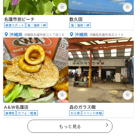
名護市民ビーチ
数久田
絶景スポット
海｜海岸｜岬
海｜海岸｜岬
沖縄県
沖縄県
沖縄県名護市東江５丁目１６
沖縄県名護市為又４７８
−１２
A＆W名護店
森のガラス館
食事処
カフェ｜軽食
お土産
イベント体験
もっと見る