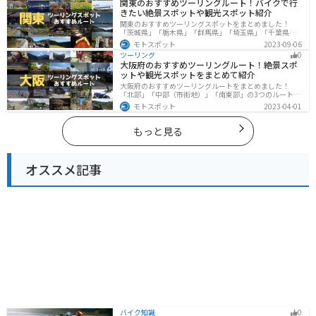
関東のおすすめツーリングルート！バイクで行
ングに行く際は参考にしてください。
きたい絶景スポットや観光スポット紹介
関東のおすすめツーリングスポットをまとめました！
「茨城県」「栃木県」「群馬県」「埼玉県」「千葉県」
「東京都」「神奈川県」の各県の観光地紹介します。自
モトスポット
2023-09-06
然豊かな山々や湖、温泉地が点在し、四季折々の景色を
ツーリング
0
楽しめるスポットが多数あります。バイクで関東にツー
大阪府のおすすめツーリングルート！絶景スポ
リングに行く際は参考にしてください。
ットや観光スポットをまとめて紹介
大阪府のおすすめツーリングルートをまとめました！
「北部」「中部（市街地）」「南東部」の3つのルート紹
介します。歴史と近代が融合した魅力的なエリアで様々
モトスポット
2023-04-01
な楽しみ方ができます。バイクで大阪府にツーリングに
行く際は参考にしてください。
もっと見る
オススメ記事
バイク知識
0