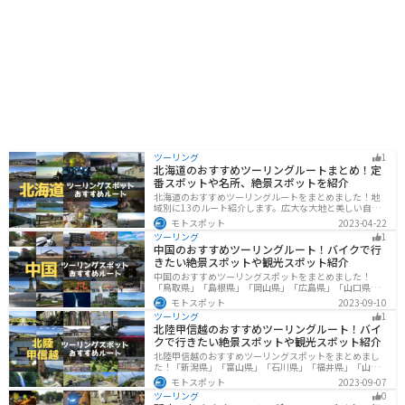
ツーリング
1
北海道のおすすめツーリングルートまとめ！定
番スポットや名所、絶景スポットを紹介
北海道のおすすめツーリングルートをまとめました！地
域別に13のルート紹介します。広大な大地と美しい自然
が広がり、四季折々の魅力を楽しめる観光スポットが数
モトスポット
2023-04-22
多くあります。バイクで北海道にツーリングに行く際は
ツーリング
1
参考にしてください。
中国のおすすめツーリングルート！バイクで行
きたい絶景スポットや観光スポット紹介
中国のおすすめツーリングスポットをまとめました！
「鳥取県」「島根県」「岡山県」「広島県」「山口県」
の各県の観光地紹介します。自然豊かな山々や湖、温泉
モトスポット
2023-09-10
地が点在し、四季折々の景色を楽しめるスポットが多数
ツーリング
1
あります。バイクで中国にツーリングに行く際は参考に
北陸甲信越のおすすめツーリングルート！バイ
してください。
クで行きたい絶景スポットや観光スポット紹介
北陸甲信越のおすすめツーリングスポットをまとめまし
た！「新潟県」「富山県」「石川県」「福井県」「山梨
県」「長野県」の各県の観光地紹介します。自然豊かな
モトスポット
2023-09-07
山々や湖、温泉地が点在し、四季折々の景色を楽しめる
ツーリング
0
スポットが多数あります。バイクで北陸甲信越にツーリ