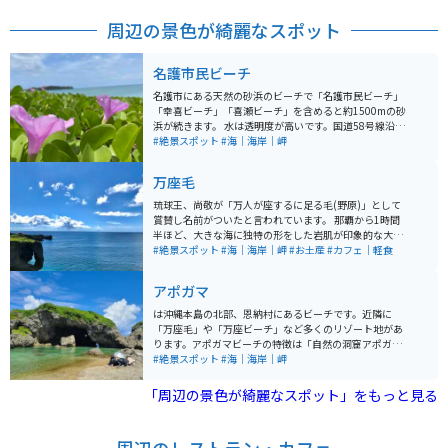
周辺の景色が綺麗なスポット
名護市民ビーチ
名護市にある天然の砂浜のビーチで「名護市民ビーチ」
「幸喜ビーチ」「喜瀬ビーチ」を含めると約1500mの砂
浜が続きます。 水は透明度が高いです。国道58号線沿い
を走っていると見えてきます。駐車場は無料ですが、遊
#絶景スポット
#海｜海岸｜岬
泳設備などはありません。綺麗な海を見て休憩をしてか
ら北へ南へ行くことができます。
万座毛
琉球王、尚敬が「万人が座するに足る毛(野原)」として
賞賛し名前がついたと言われています。 那覇から1時間
半ほど、大きな海に独特の形をした岩肌が印象的な大自
然スポットで、夕陽も綺麗です。 1人で景色を眺めるも
#絶景スポット
#海｜海岸｜岬
#お土産
#カフェ｜軽食
よし、仲間と行って記念撮影するのもいいと思います。
風が強い冬はオススメできないかも…。施設が新しくな
アポガマ
り食事処や土産物もあります。万座毛限定の切手自販機
があります。遊歩道観覧料は100円です。
は沖縄本島の北部、恩納村にあるビーチです。近隣に
「万座毛」や「万座ビーチ」など多くのリゾート地があ
ります。アポガマビーチの特徴は「自然の洞窟アポガ
マ」です。沖縄の方言で「ガマ=洞窟」という意味があり
#絶景スポット
#海｜海岸｜岬
ます。海岸の真ん中には巨大な洞窟がありその洞窟の中
から外海も一望できます。また、ダイビングやシュノー
「周辺の景色が綺麗なスポット」をもっと見る
ケリングの人気スポットでもあり、夕方にはキレイな夕
日も拝めます。