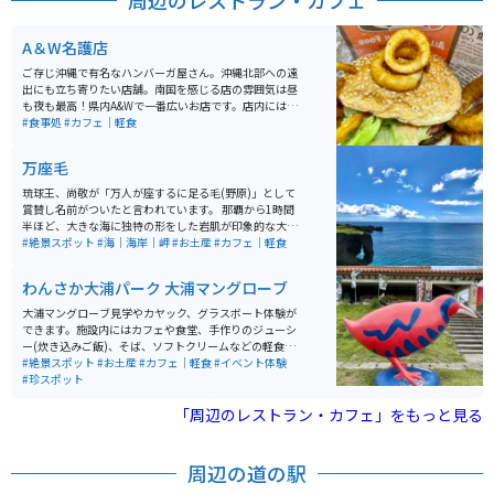
周辺のレストラン・カフェ
A＆W名護店
ご存じ沖縄で有名なハンバーガ屋さん。沖縄北部への遠
出にも立ち寄りたい店舗。南国を感じる店の雰囲気は昼
も夜も最高！県内A&Wで一番広いお店です。店内にはサ
ーティワンも併設しており、各種グッズの品揃えもピカ
#食事処
#カフェ｜軽食
イチ。季節に合わせた飾り付けも好感がもてます。
万座毛
琉球王、尚敬が「万人が座するに足る毛(野原)」として
賞賛し名前がついたと言われています。 那覇から1時間
半ほど、大きな海に独特の形をした岩肌が印象的な大自
然スポットで、夕陽も綺麗です。 1人で景色を眺めるも
#絶景スポット
#海｜海岸｜岬
#お土産
#カフェ｜軽食
よし、仲間と行って記念撮影するのもいいと思います。
風が強い冬はオススメできないかも…。施設が新しくな
わんさか大浦パーク 大浦マングローブ
り食事処や土産物もあります。万座毛限定の切手自販機
があります。遊歩道観覧料は100円です。
大浦マングローブ見学やカヤック、グラスボート体験が
できます。施設内にはカフェや食堂、手作りのジューシ
ー(炊き込みご飯)、そば、ソフトクリームなどの軽食も
楽しめます。土産品や新鮮な珍しい採れたて野菜なども
#絶景スポット
#お土産
#カフェ｜軽食
#イベント体験
あり四季を通じて訪れたいスポットです。駐車場も広く
#珍スポット
て整備されています。マングローブ見学は必見です。
「周辺のレストラン・カフェ」をもっと見る
周辺の道の駅