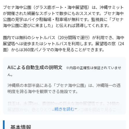
ブセナ海中公園（グラス底ボート・海中展望塔）は、沖縄サミット
が開催された綺麗なスポットで散歩にもおススメです。ブセナ海中
公園の見学はバイク駐輪場・駐車場が無料です。監視員に「ブセナ
海中公園に遊びに来ました」と伝えれば誘導してくれます。
園内では無料のシャトルバス（20分間隔で運行）が利用でき、海中
展望塔へは徒歩またはシャトルバスを利用します。展望塔の窓（24
面）からは360度パノラマの海中を見ることができます。
AIによる自動生成の説明文
※内容の正確性は保証されていませ
ん。
沖縄県の本部半島にある「ブセナ海中公園」は、沖縄随一の透
明度を誇る海中を観察できる施設です。
目玉は、水深5m、直径80mの巨大な海中展望塔です。24個の
...続きを読む
展望窓から、色とりどりの熱帯魚やサンゴ礁を間近で見ること
ができ、まるで竜宮城にいるかのような幻想的な体験ができま
す。
基本情報