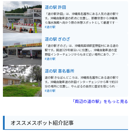
道の駅 許田
「道の駅 許田」は、沖縄県名護市にある人気の道の駅で
す。沖縄自動車道の終点に位置し、那覇空港から沖縄美
ら海水族館へ向かう際の休憩スポットとして最適です。
地元の新鮮な野菜や果物が豊富に揃う農産物直売所は、
#道の駅
お土産探しにもおすすめです。特に、シークヮーサーや
マンゴーなどの南国フルーツは人気があります。また、
道の駅 ぎのざ
沖縄そばやタコライスなどのご当地グルメが味わえる飲
食店もあります。 バイクで訪れる場合、道の駅には広い
「道の駅 ぎのざ」は、沖縄県国頭郡宜野座村にある道の
駐車場が完備されているので安心です。ツーリングの休
駅です。国道329号線沿いに位置し、沖縄自動車道の宜
憩場所としてはもちろん、沖縄本島北部を巡る際の拠点
野座インターチェンジからもほど近い場所にあり、アク
としても便利です。 周辺には、パイナップルパークやナ
セスも便利です。 施設内には、地元の新鮮な野菜や果物
#道の駅
ゴパイナップルワイナリーなど、観光スポットも点在し
をはじめ、沖縄の特産品やお土産が豊富に揃っていま
ています。少し足を延ばせば、古宇利島や美ら海水族館
す。レストランでは、沖縄そばなどの沖縄料理や、地元
道の駅 喜名番所
にもアクセスできます。
の食材を使った料理を楽しむことができます。また、道
の駅に隣接して、野球場や多目的広場などのスポーツ施
道の駅 きなばんどころは、沖縄県名護市にある道の駅で
設を備えた「ぎのざ運動公園」があります。 ツーリング
す。沖縄自動車道の許田インターチェンジから車で約10
の休憩場所としても最適な場所で、沖縄の自然を感じな
分の場所に位置し、やんばるの自然と歴史を感じられる
がら、地元の美味しいものを楽しんでみてはいかがでし
スポットとして人気を集めています。 道の駅 きなばんど
#道の駅
ょうか。バイクで訪れる場合、道の駅には広い駐車場が
ころには、沖縄そばやタコライスなどの沖縄グルメが味
完備されているので安心です。 宜野座村は、パイナップ
わえるレストランや、地元でとれた新鮮な野菜や果物を
「周辺の道の駅」をもっと見る
ルやマンゴーなどの果物の産地としても知られていま
販売する農産物直売所があります。また、名護市の特産
す。道の駅周辺には、パイナップルパークなどの観光農
品であるシークヮーサージュースやちんすこうなども販
園もあり、旬のフルーツ狩りを楽しむこともできます。
売されています。 バイクで訪れる場合、道の駅 きなばん
どころには広い駐車場が完備されているので安心です。
オススメスポット紹介記事
周辺には、沖縄美ら海水族館や古宇利島など、観光スポ
ットも点在しているので、ツーリングの拠点としてもお
すすめです。