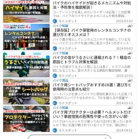
バイクのハイサイドが起きるメカニズムや対処
法・予防策を徹底解説！
コーナーリングを楽しみたいライダーは必見！この記事
では、バイクのハイサイドのメカニズムや発生原因、対
処法、予防策を解説しています。実は、バイクのハイサ
モトスポット
2025-03-03
イドは危険な現象ですが、正しい知識と対策で防ぐこと
バイク知識
0
が可能です。この記事を読めば、ハイサイドのリスクを
【保存版】バイク保管用のレンタルコンテナの
減らせます。
選び方とオススメは？
バイク置き場としてレンタルコンテナを検討している方
へ。バイクコンテナを選ぶ時に見るべき4つのポイントと
オススメのレンタルコンテナ会社を徹底解説。これさえ
モトスポット
2024-06-03
読めば自分に最適なレンタルコンテナを見つけることが
バイク知識
0
できます。
バイクの音がうるさいと通報される？！騒音の
原因とトラブル対策を解説
バイクの音がうるさいと感じる人は多く、トラブルの原
因になることも。音が大きくなる原因や騒音規制、違反
になるケースを解説し、ライダーができるマナーや配慮
モトスポット
2025-10-02
の方法、さらには他人のバイクが迷惑なときの正しい対
バイク用品
0
処法まで紹介します。バイク好きも、周囲の騒音に悩む
バイク用シートバッグおすすめ16選！選び方と
人も必見の内容です。
使用時の注意点も紹介
シートバッグを使ってバイクに荷物を乗せたい人必見！5
L程度のコンパクトなものから、70Lを超える大容量サイ
ズまでシートバッグは種類が豊富です。用途に合わせて
モトスポット
2024-05-13
選べば今よりもっと快適に荷物を運ぶことができます。
バイク知識
0
この記事でバッグの種類や選び方、オススメ商品を紹介
バイク用プロテクターは必要？ヘルメットだけ
します。
いい？事故怪我の危険性や使った方がいい部位
も解説
バイクはヘルメットだけ被っておけばOKと思っていませ
んか？常に生身が晒されているバイクでは、頭以外にも
胸・背中・脚・腕など怪我のリスクが非常に高いです。
モトスポット
2024-06-11
プロテクターをちゃんと付けていれば事故の致命傷の7
0%は防げると言われています。安全にバイクに乗るため