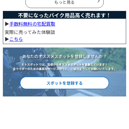
にプロテクターの種類やつけた方が良い部位などをまと
もっと見る
めました。
不要になったバイク用品高く売れます！
▶︎
手数料無料の宅配買取
実際に売ってみた体験談
▶︎
こちら
あなたのオススメスポットを登録しませんか？
モトスポットでは、皆様からオススメスポットを募集しています！
全ライダーのための最高なサービス作りに、ご協力よろしくお願いいたします。
スポットを登録する