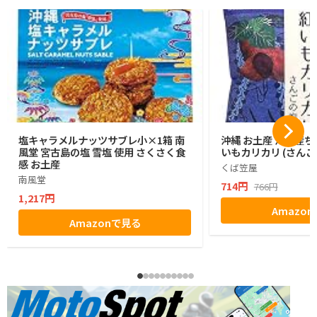
塩キャラメルナッツサブレ小×1箱 南
沖縄 お土産 沖縄産ち
風堂 宮古島の塩 雪塩 使用 さくさく食
いもカリカリ (さんご
感 お土産
くば笠屋
南風堂
714円
766円
1,217円
Amazo
Amazonで見る