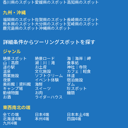
香川県のスポット
愛媛県のスポット
高知県のスポット
九州・沖縄
福岡県のスポット
佐賀県のスポット
長崎県のスポット
熊本県のスポット
大分県のスポット
宮崎県のスポット
鹿児島県のスポット
沖縄県のスポット
詳細条件からツーリングスポットを探す
ジャンル
絶景スポット
絶景ロード
海｜海岸｜岬
山｜高原
湖｜川｜滝
食事処
道の駅
お土産
神社｜寺院
温泉
文化施設
カフェ｜軽食
商業施設
ソフトクリーム
林道
夜景
イベント体験
宿泊施設
美術館｜資料館
海鮮
ダム
キャンプ場
スイーツ
珍スポット
動植物園
お肉
麺類
お酒
ライダーハウス
東西南北の端
全ての端
日本4端
日本本土4端
北海道4端
本州4端
四国4端
九州4端