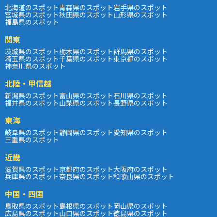
北海道のスポット
青森県のスポット
岩手県のスポット
宮城県のスポット
秋田県のスポット
山形県のスポット
福島県のスポット
関東
茨城県のスポット
栃木県のスポット
群馬県のスポット
埼玉県のスポット
千葉県のスポット
東京都のスポット
神奈川県のスポット
北陸・甲信越
新潟県のスポット
富山県のスポット
石川県のスポット
福井県のスポット
山梨県のスポット
長野県のスポット
東海
岐阜県のスポット
静岡県のスポット
愛知県のスポット
三重県のスポット
近畿
滋賀県のスポット
京都府のスポット
大阪府のスポット
兵庫県のスポット
奈良県のスポット
和歌山県のスポット
中国・四国
鳥取県のスポット
島根県のスポット
岡山県のスポット
広島県のスポット
山口県のスポット
徳島県のスポット