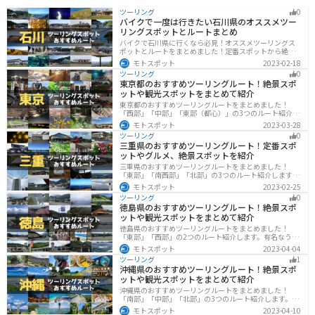
ツーリング
0
バイクで一度は行きたい石川県のオススメツー
リングスポットとルートまとめ
バイクで石川県に行くなら必見！オススメツーリングス
ポットとルートをまとめました！定番スポットから絶景
スポット、温泉、海、グルメなど様々なジャンルで楽し
モトスポット
2023-02-18
めます。バイクで石川ツーリングに行こうと思っている
ツーリング
0
人は、参考にしてください。
東京都のおすすめツーリングルート！絶景スポ
ットや観光スポットをまとめて紹介
東京都のおすすめツーリングルートをまとめました！
「西部」「中部」「東部（都心）」の3つのルート紹介し
ます。西に行けば奥多摩の自然、東に行けば都心スポッ
モトスポット
2023-03-28
トと、自然も街も楽しめるスポットが多数あります。バ
ツーリング
0
イクで東京都にツーリングに行く際は参考にしてくださ
三重県のおすすめツーリングルート！定番スポ
い。
ットやグルメ、絶景スポットを紹介
三重県のおすすめツーリングルートをまとめました！
「東部」「南西部」「北部」の3つのルート紹介します。
標高の高いスカイラインからリアス式海岸まであるの
モトスポット
2023-02-25
で、飽きることなくツーリングを堪能できます。バイク
ツーリング
0
で三重県にツーリングに行く際は参考にしてください。
徳島県のおすすめツーリングルート！絶景スポ
ットや観光スポットをまとめて紹介
徳島県のおすすめツーリングルートをまとめました！
「東部」「西部」の2つのルート紹介します。有名なうず
しおや山を中心とした自然豊かなスポットが多数ありま
モトスポット
2023-04-04
す。バイクで徳島県にツーリングに行く際は参考にして
ツーリング
1
ください。
沖縄県のおすすめツーリングルート！絶景スポ
ットや観光スポットをまとめて紹介
沖縄県のおすすめツーリングルートをまとめました！
「南部」「中部」「北部」の3つのルート紹介します。美
しいビーチや歴史と文化に溢れたスポットが多数あり、
モトスポット
2023-04-10