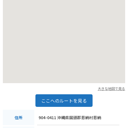
などの施設はないので、事前に準備しておくようにしましょ
う。
大きな地図で見る
ここへのルートを見る
904-0411 沖縄県国頭郡恩納村恩納
住所