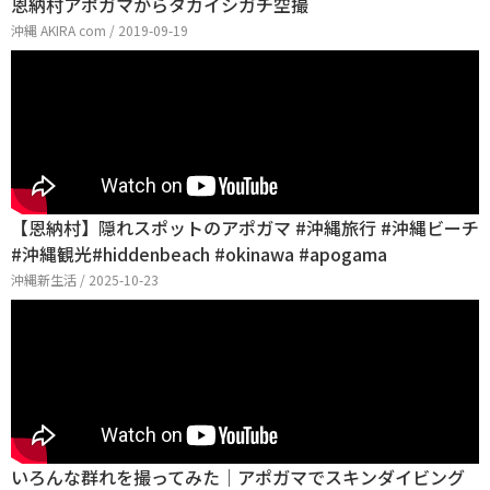
恩納村アポガマからタカイシガチ空撮
沖縄 AKIRA com / 2019-09-19
【恩納村】隠れスポットのアポガマ #沖縄旅行 #沖縄ビーチ
#沖縄観光#hiddenbeach #okinawa #apogama
沖縄新生活 / 2025-10-23
いろんな群れを撮ってみた｜アポガマでスキンダイビング