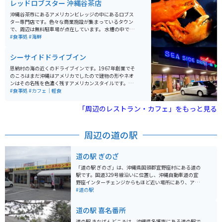
レッドロブスター 沖縄谷茶店
り食事処や土産物もあります。万座毛限定の切手自販機
があります。遊歩道観覧料は100円です。
沖縄谷茶市にあるアメリカンビレッジの中にあるロブス
ター専門店です。色々な商業施設が集まっているタウン
で、周辺は無料駐車場が点在しています。 水槽の中で生
きているロブスターを選び、オーブンで焼くかスチーム
#食事処
#海鮮
で蒸すかの調理方法が選べます。ロブスターとパエリ
ア、サラダスープなどのセットが堪能できます。
シーサイドドライブイン
恩納村の海の近くのドライブインです。1967年創業でそ
のころはまだ沖縄はアメリカでしたので建物の形やネオ
ンはその名残を色濃く残すアメリカンスタイルです。店
内では洋食から中華、和食となんでもありますが地元民
#食事処
#カフェ｜軽食
が必ず注文するのが、名物のスープです。そして店の外
はビーチなのでまさにシーサイドを楽しめます。ハンバ
「周辺のレストラン・カフェ」をもっと見る
ーガーなどのテイクアウトあり。
周辺の道の駅
道の駅 ぎのざ
「道の駅 ぎのざ」は、沖縄県国頭郡宜野座村にある道の
駅です。国道329号線沿いに位置し、沖縄自動車道の宜
野座インターチェンジからもほど近い場所にあり、アク
セスも便利です。 施設内には、地元の新鮮な野菜や果物
#道の駅
をはじめ、沖縄の特産品やお土産が豊富に揃っていま
す。レストランでは、沖縄そばなどの沖縄料理や、地元
道の駅 喜名番所
の食材を使った料理を楽しむことができます。また、道
の駅に隣接して、野球場や多目的広場などのスポーツ施
道の駅 きなばんどころは、沖縄県名護市にある道の駅で