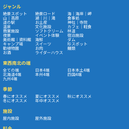
ジャンル
絶景スポット
絶景ロード
海｜海岸｜岬
山｜高原
湖｜川｜滝
食事処
道の駅
お土産
神社｜寺院
温泉
文化施設
カフェ｜軽食
商業施設
ソフトクリーム
林道
夜景
イベント体験
宿泊施設
美術館｜資料館
海鮮
ダム
キャンプ場
スイーツ
珍スポット
動植物園
お肉
麺類
お酒
ライダーハウス
東西南北の端
全ての端
日本4端
日本本土4端
北海道4端
本州4端
四国4端
九州4端
季節
春にオススメ
夏にオススメ
秋にオススメ
冬にオススメ
年中オススメ
施設
屋内施設
屋外施設
料金