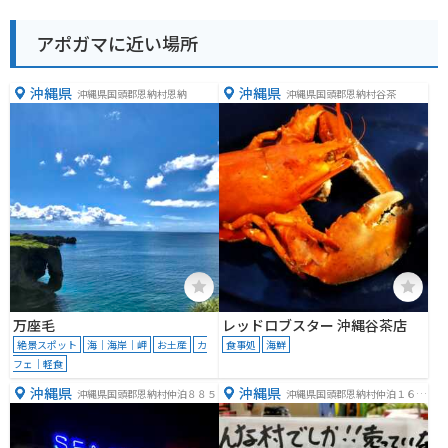
アポガマに近い場所
沖縄県
沖縄県
沖縄県国頭郡恩納村恩納
沖縄県国頭郡恩納村谷茶
万座毛
レッドロブスター 沖縄谷茶店
絶景スポット
海｜海岸｜岬
お土産
カ
食事処
海鮮
フェ｜軽食
沖縄県
沖縄県
沖縄県国頭郡恩納村仲泊８８５
沖縄県国頭郡恩納村仲泊１６５
６−９