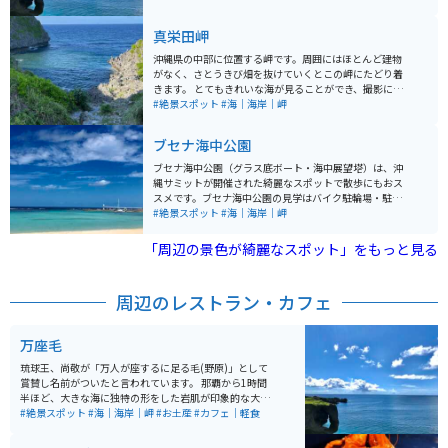
よし、仲間と行って記念撮影するのもいいと思います。
風が強い冬はオススメできないかも…。施設が新しくな
真栄田岬
り食事処や土産物もあります。万座毛限定の切手自販機
があります。遊歩道観覧料は100円です。
沖縄県の中部に位置する岬です。周囲にはほとんど建物
がなく、さとうきび畑を抜けていくとこの岬にたどり着
きます。 とてもきれいな海が見ることができ、撮影には
バッチリです。 1人で行って黄昏るのも良いですが、カ
#絶景スポット
#海｜海岸｜岬
ップルで行くととても楽しいかもしれません.
ブセナ海中公園
ブセナ海中公園（グラス底ボート・海中展望塔）は、沖
縄サミットが開催された綺麗なスポットで散歩にもおス
スメです。ブセナ海中公園の見学はバイク駐輪場・駐車
場が無料です。監視員に「ブセナ海中公園に遊びに来ま
#絶景スポット
#海｜海岸｜岬
した」と伝えれば誘導してくれます。 園内では無料のシ
ャトルバス（20分間隔で運行）が利用でき、海中展望塔
「周辺の景色が綺麗なスポット」をもっと見る
へは徒歩またはシャトルバスを利用します。展望塔の窓
（24面）からは360度パノラマの海中を見ることができ
ます。
周辺のレストラン・カフェ
万座毛
琉球王、尚敬が「万人が座するに足る毛(野原)」として
賞賛し名前がついたと言われています。 那覇から1時間
半ほど、大きな海に独特の形をした岩肌が印象的な大自
然スポットで、夕陽も綺麗です。 1人で景色を眺めるも
#絶景スポット
#海｜海岸｜岬
#お土産
#カフェ｜軽食
よし、仲間と行って記念撮影するのもいいと思います。
風が強い冬はオススメできないかも…。施設が新しくな