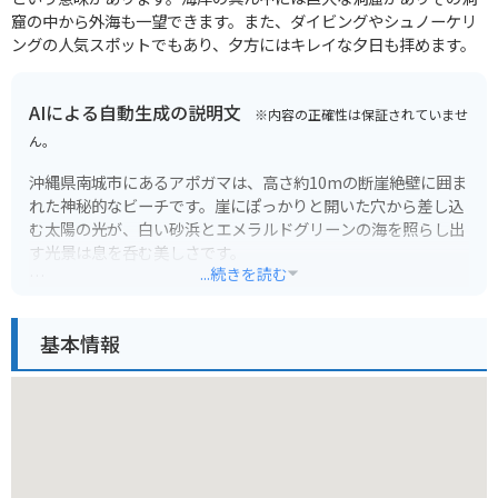
窟の中から外海も一望できます。また、ダイビングやシュノーケリ
ングの人気スポットでもあり、夕方にはキレイな夕日も拝めます。
AIによる自動生成の説明文
※内容の正確性は保証されていませ
ん。
沖縄県南城市にあるアポガマは、高さ約10mの断崖絶壁に囲ま
れた神秘的なビーチです。崖にぽっかりと開いた穴から差し込
む太陽の光が、白い砂浜とエメラルドグリーンの海を照らし出
す光景は息を呑む美しさです。
...続きを読む
アクセスは、車で行く場合は駐車場から徒歩5分ほど。遊歩道
が整備されていますが、足元が悪い場所もあるので歩きやすい
基本情報
靴がおすすめです。バイクの場合は、駐車場に停めて徒歩で行
くことができます。
シュノーケリングやダイビングスポットとしても人気があり、
色とりどりの魚やサンゴ礁を観察できます。干潮時には、ビー
チから少し歩いた場所に潮溜まりができるので、小さなお子さ
ん連れの家族でも安心して楽しめます。ただし、トイレや売店