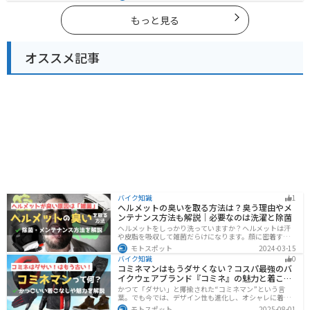
様々な楽しみ方ができます。バイクで沖縄県にツーリン
グに行く際は参考にしてください。
もっと見る
オススメ記事
バイク知識
1
ヘルメットの臭いを取る方法は？臭う理由やメ
ンテナンス方法も解説｜必要なのは洗濯と除菌
ヘルメットをしっかり洗っていますか？ヘルメットは汗
や皮脂を吸収して雑菌だらけになります。顔に密着する
物なのでしっかりと除菌・消臭をする必要があります。
モトスポット
2024-03-15
この記事では、ヘルメットをまるっと綺麗にする方法を
バイク知識
0
まとめました。まだメンテナンスをしたことがないとい
コミネマンはもうダサくない？コスパ最強のバ
う人はぜひ参考にしてください。
イクウェアブランド『コミネ』の魅力と着こな
し術
かつて「ダサい」と揶揄された“コミネマン”という言
葉。でも今では、デザイン性も進化し、オシャレに着こ
なせるコミネ製品が続々登場。コスパと安全性に優れた
モトスポット
2025-08-01