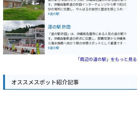
設を備えた「ぎのざ運動公園」があります。 ツーリング
す。沖縄自動車道の許田インターチェンジから車で約10
の休憩場所としても最適な場所で、沖縄の自然を感じな
分の場所に位置し、やんばるの自然と歴史を感じられる
がら、地元の美味しいものを楽しんでみてはいかがでし
スポットとして人気を集めています。 道の駅 きなばんど
#道の駅
ょうか。バイクで訪れる場合、道の駅には広い駐車場が
ころには、沖縄そばやタコライスなどの沖縄グルメが味
完備されているので安心です。 宜野座村は、パイナップ
わえるレストランや、地元でとれた新鮮な野菜や果物を
道の駅 許田
ルやマンゴーなどの果物の産地としても知られていま
販売する農産物直売所があります。また、名護市の特産
す。道の駅周辺には、パイナップルパークなどの観光農
品であるシークヮーサージュースやちんすこうなども販
「道の駅 許田」は、沖縄県名護市にある人気の道の駅で
園もあり、旬のフルーツ狩りを楽しむこともできます。
売されています。 バイクで訪れる場合、道の駅 きなばん
す。沖縄自動車道の終点に位置し、那覇空港から沖縄美
どころには広い駐車場が完備されているので安心です。
ら海水族館へ向かう際の休憩スポットとして最適です。
周辺には、沖縄美ら海水族館や古宇利島など、観光スポ
地元の新鮮な野菜や果物が豊富に揃う農産物直売所は、
#道の駅
ットも点在しているので、ツーリングの拠点としてもお
お土産探しにもおすすめです。特に、シークヮーサーや
すすめです。
マンゴーなどの南国フルーツは人気があります。また、
「周辺の道の駅」をもっと見る
沖縄そばやタコライスなどのご当地グルメが味わえる飲
食店もあります。 バイクで訪れる場合、道の駅には広い
駐車場が完備されているので安心です。ツーリングの休
憩場所としてはもちろん、沖縄本島北部を巡る際の拠点
オススメスポット紹介記事
としても便利です。 周辺には、パイナップルパークやナ
ゴパイナップルワイナリーなど、観光スポットも点在し
ています。少し足を延ばせば、古宇利島や美ら海水族館
にもアクセスできます。