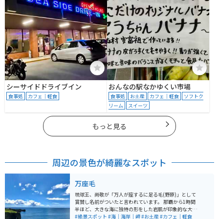
シーサイドドライブイン
おんなの駅なかゆくい市場
食事処
カフェ｜軽食
食事処
お土産
カフェ｜軽食
ソフトク
リーム
スイーツ
もっと見る
周辺の景色が綺麗なスポット
万座毛
琉球王、尚敬が「万人が座するに足る毛(野原)」として
賞賛し名前がついたと言われています。 那覇から1時間
半ほど、大きな海に独特の形をした岩肌が印象的な大自
然スポットで、夕陽も綺麗です。 1人で景色を眺めるも
#絶景スポット
#海｜海岸｜岬
#お土産
#カフェ｜軽食