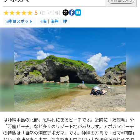
5
（口コミ1件）
#絶景スポット
#海｜海岸｜岬
は沖縄本島の北部、恩納村にあるビーチです。近隣に「万座毛」や
「万座ビーチ」など多くのリゾート地があります。アポガマビーチ
の特徴は「自然の洞窟アポガマ」です。沖縄の方言で「ガマ=洞窟」
という意味があります。海岸の真ん中には巨大な洞窟がありその洞