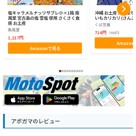
塩キャラメルナッツサブレ小×1箱 南
沖縄 お土産 沖縄産ち
風堂 宮古島の塩 雪塩 使用 さくさく食
いもカリカリ (さんご
感 お土産
くば笠屋
南風堂
714円
766円
1,217円
Amazo
Amazonで見る
アポガマのレビュー