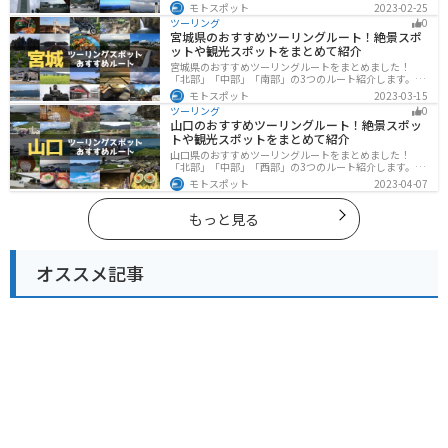
標高の高いスカイラインからリアス式海岸まであるの
モトスポット
2023-02-25
で、飽きることなくツーリングを堪能できます。バイク
ツーリング
0
で三重県にツーリングに行く際は参考にしてください。
宮城県のおすすめツーリングルート！絶景スポ
ットや観光スポットをまとめて紹介
宮城県のおすすめツーリングルートをまとめました！
「北部」「中部」「南部」の3つのルート紹介します。キ
ツネ村や広大な山や滝、湖などを歴史や自然を満喫する
モトスポット
2023-03-15
ツーリングができます。バイクで宮城県にツーリングに
ツーリング
0
行く際は参考にしてください。
山口のおすすめツーリングルート！絶景スポッ
トや観光スポットをまとめて紹介
山口県のおすすめツーリングルートをまとめました！
「北部」「中部」「西部」の3つのルート紹介します。美
しい海岸線や山々を楽しむことができます。バイクで山
モトスポット
2023-04-07
口県にツーリングに行く際は参考にしてください。
もっと見る
オススメ記事