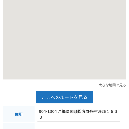
宜野座村は、パイナップルやマンゴーなどの果物の産地として
も知られています。道の駅周辺には、パイナップルパークなど
の観光農園もあり、旬のフルーツ狩りを楽しむこともできま
す。
大きな地図で見る
ここへのルートを見る
904-1304 沖縄県国頭郡宜野座村漢那１６３
住所
３