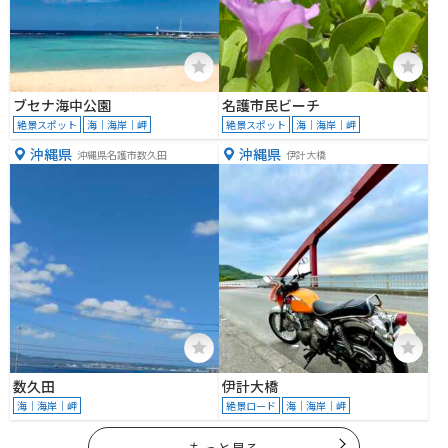
ブセナ海中公園
名護市民ビーチ
絶景スポット
海｜海岸｜岬
絶景スポット
海｜海岸｜岬
沖縄県
沖縄県
沖縄県名護市数久田
伊計大橋
数久田
伊計大橋
海｜海岸｜岬
絶景ロード
海｜海岸｜岬