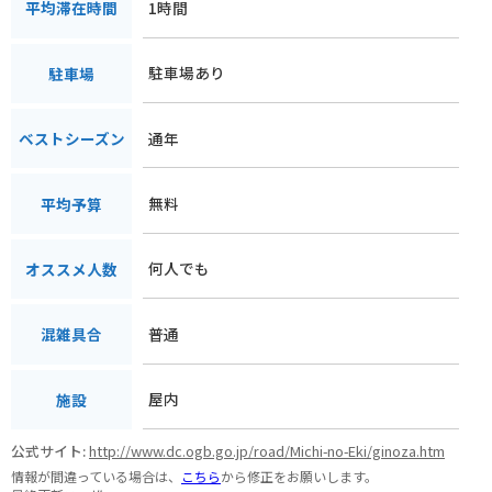
1時間
平均滞在時間
駐車場あり
駐車場
通年
ベストシーズン
無料
平均予算
何人でも
オススメ人数
普通
混雑具合
屋内
施設
公式サイト:
http://www.dc.ogb.go.jp/road/Michi-no-Eki/ginoza.htm
情報が間違っている場合は、
こちら
から修正をお願いします。