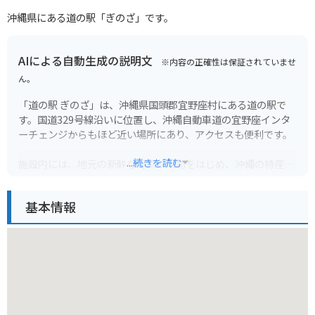
沖縄県にある道の駅「ぎのざ」です。
AIによる自動生成の説明文
※内容の正確性は保証されていませ
ん。
「道の駅 ぎのざ」は、沖縄県国頭郡宜野座村にある道の駅で
す。国道329号線沿いに位置し、沖縄自動車道の宜野座インタ
ーチェンジからもほど近い場所にあり、アクセスも便利です。
...続きを読む
施設内には、地元の新鮮な野菜や果物をはじめ、沖縄の特産品
やお土産が豊富に揃っています。レストランでは、沖縄そばな
どの沖縄料理や、地元の食材を使った料理を楽しむことができ
基本情報
ます。また、道の駅に隣接して、野球場や多目的広場などのス
ポーツ施設を備えた「ぎのざ運動公園」があります。
ツーリングの休憩場所としても最適な場所で、沖縄の自然を感
じながら、地元の美味しいものを楽しんでみてはいかがでしょ
うか。バイクで訪れる場合、道の駅には広い駐車場が完備され
ているので安心です。