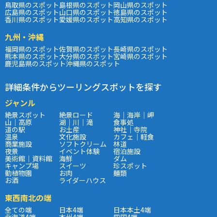
鳥取県のスポット
島根県のスポット
岡山県のスポット
広島県のスポット
山口県のスポット
徳島県のスポット
香川県のスポット
愛媛県のスポット
高知県のスポット
九州・沖縄
福岡県のスポット
佐賀県のスポット
長崎県のスポット
熊本県のスポット
大分県のスポット
宮崎県のスポット
鹿児島県のスポット
沖縄県のスポット
詳細条件からツーリングスポットを探す
ジャンル
絶景スポット
絶景ロード
海｜海岸｜岬
山｜高原
湖｜川｜滝
食事処
道の駅
お土産
神社｜寺院
温泉
文化施設
カフェ｜軽食
商業施設
ソフトクリーム
林道
夜景
イベント体験
宿泊施設
美術館｜資料館
海鮮
ダム
キャンプ場
スイーツ
珍スポット
動植物園
お肉
麺類
お酒
ライダーハウス
東西南北の端
全ての端
日本4端
日本本土4端
北海道4端
本州4端
四国4端