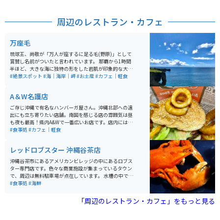
周辺のレストラン・カフェ
万座毛
琉球王、尚敬が「万人が座するに足る毛(野原)」として
賞賛し名前がついたと言われています。 那覇から1時間
半ほど、大きな海に独特の形をした岩肌が印象的な大自
然スポットで、夕陽も綺麗です。 1人で景色を眺めるも
#絶景スポット
#海｜海岸｜岬
#お土産
#カフェ｜軽食
よし、仲間と行って記念撮影するのもいいと思います。
風が強い冬はオススメできないかも…。施設が新しくな
A＆W名護店
り食事処や土産物もあります。万座毛限定の切手自販機
があります。遊歩道観覧料は100円です。
ご存じ沖縄で有名なハンバーガ屋さん。沖縄北部への遠
出にも立ち寄りたい店舗。南国を感じる店の雰囲気は昼
も夜も最高！県内A&Wで一番広いお店です。店内にはサ
ーティワンも併設しており、各種グッズの品揃えもピカ
#食事処
#カフェ｜軽食
イチ。季節に合わせた飾り付けも好感がもてます。
レッドロブスター 沖縄谷茶店
沖縄谷茶市にあるアメリカンビレッジの中にあるロブス
ター専門店です。色々な商業施設が集まっているタウン
で、周辺は無料駐車場が点在しています。 水槽の中で生
きているロブスターを選び、オーブンで焼くかスチーム
#食事処
#海鮮
で蒸すかの調理方法が選べます。ロブスターとパエリ
ア、サラダスープなどのセットが堪能できます。
「周辺のレストラン・カフェ」をもっと見る