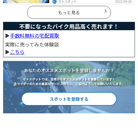
モトスポット
2022-09-20
出すワックスまで全て紹介します。自分でバイク洗車を
しようと思っている方は参考にしてください。
もっと見る
不要になったバイク用品高く売れます！
▶︎
手数料無料の宅配買取
実際に売ってみた体験談
▶︎
こちら
あなたのオススメスポットを登録しませんか？
モトスポットでは、皆様からオススメスポットを募集しています！
全ライダーのための最高なサービス作りに、ご協力よろしくお願いいたします。
スポットを登録する