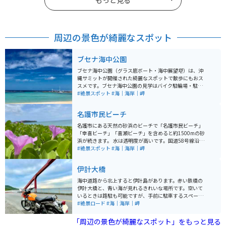
もっと見る
周辺の景色が綺麗なスポット
ブセナ海中公園
ブセナ海中公園（グラス底ボート・海中展望塔）は、沖
縄サミットが開催された綺麗なスポットで散歩にもおス
スメです。ブセナ海中公園の見学はバイク駐輪場・駐車
場が無料です。監視員に「ブセナ海中公園に遊びに来ま
#絶景スポット
#海｜海岸｜岬
した」と伝えれば誘導してくれます。 園内では無料のシ
ャトルバス（20分間隔で運行）が利用でき、海中展望塔
名護市民ビーチ
へは徒歩またはシャトルバスを利用します。展望塔の窓
（24面）からは360度パノラマの海中を見ることができ
名護市にある天然の砂浜のビーチで「名護市民ビーチ」
ます。
「幸喜ビーチ」「喜瀬ビーチ」を含めると約1500mの砂
浜が続きます。 水は透明度が高いです。国道58号線沿い
を走っていると見えてきます。駐車場は無料ですが、遊
#絶景スポット
#海｜海岸｜岬
泳設備などはありません。綺麗な海を見て休憩をしてか
ら北へ南へ行くことができます。
伊計大橋
海中道路から北上すると伊計島があります。赤い鉄橋の
伊計大橋と、青い海が見れるきれいな場所です。空いて
いるときは路駐も可能ですが、手前に駐車するスペース
があります。海水浴は伊計ビーチと大迫ビーチがありま
#絶景ロード
#海｜海岸｜岬
す。海中道路と合わせて訪れたいスポットです。
「周辺の景色が綺麗なスポット」をもっと見る