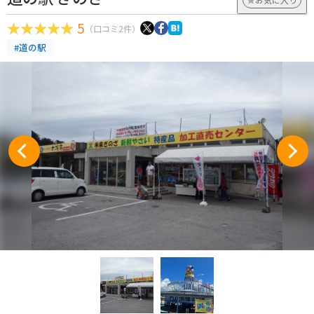
5
（口コミ2件）
#道の駅