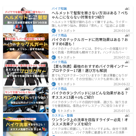
バイク知識
1
ヘルメットで髪型を崩さない方法はある？ぺち
ゃんこにならない対策を8つ紹介
ヘルメットで髪型が崩れるのって嫌ですよね。ライダー
誰しもが持つ悩み。原因は「蒸れ」と「圧迫による固
定」です。原因に対してしっかりと対策すればヘルメッ
モトスポット
2024-03-14
トを被っても髪型を崩さなくすることは可能です。今回
バイク用品
0
はその方法をまとめました。バイクに乗って髪型が崩れ
バイクのナックルガードに防寒効果はある？お
るのが気になるという人は、参考にしてください。
すすめ6選も！
バイクのナックルガードには、手やレバーの保護だけで
なく防風・防寒効果も期待できます。ハンドルカバーと
の違いやメリット・デメリット、選び方を解説し、冬の
モトスポット
2026-07-21
ツーリングにおすすめの大型ナックルガード6選を価格や
バイク用品
1
特徴とともに紹介します。
【夏も快適】最強のおすすめバイク用インナー
プロテクター17選！選び方も解説
夏でもプロテクターつけていますか？夏は薄着になりが
ちな季節ですが、その分怪我にリスクも非常に高くなり
ます。夏こそプロテクターをつけるようにしましょう。通
モトスポット
2024-06-22
気性や速乾性に優れたインナープロテクターであれば夏
バイク用品
0
場でも快適に使用できます。今回は快適なインナープロ
バイクのタンクパッドにはどんな効果がある？
テクターをまとめて紹介します。
オススメ13選＋αもご紹介
バイクのタンクパッドの目的や効果、選び方、貼り方ま
でを徹底解説。傷防止やドレスアップに役立つおすすめ
アイテムも紹介。初心者にも分かりやすい内容で、タン
モトスポット
2025-07-15
クパッド選びに迷っている方に最適な情報をお届けしま
カスタム・整備
1
す。
ワンランク上の洗車を目指すライダー必見！オ
ススメ洗車グッズを紹介
バイクは常に綺麗にしておきたいですよね。自分で洗車
したい人向けに、バイク洗車に最適なオススメの洗車グ
ッズを紹介します。汚れを落とすシャンプーからツヤを