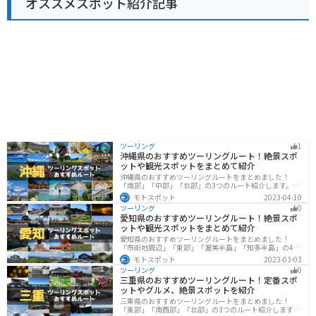
オススメスポット紹介記事
ツーリング
1
沖縄県のおすすめツーリングルート！絶景スポ
ットや観光スポットをまとめて紹介
沖縄県のおすすめツーリングルートをまとめました！
「南部」「中部」「北部」の3つのルート紹介します。美
しいビーチや歴史と文化に溢れたスポットが多数あり、
モトスポット
2023-04-10
様々な楽しみ方ができます。バイクで沖縄県にツーリン
ツーリング
0
グに行く際は参考にしてください。
愛知県のおすすめツーリングルート！絶景スポ
ットや観光スポットをまとめて紹介
愛知県のおすすめツーリングルートをまとめました！
「市街地周辺」「東部」「渥美半島」「知多半島」の4つ
のルート紹介します。名古屋周辺の栄えたスポットから
モトスポット
2023-03-03
山、海、美術館なども多数あり、自然・歴史・文化を満
ツーリング
0
喫するツーリングができます。バイクで愛知県にツーリ
三重県のおすすめツーリングルート！定番スポ
ングに行く際は参考にしてください。
ットやグルメ、絶景スポットを紹介
三重県のおすすめツーリングルートをまとめました！
「東部」「南西部」「北部」の3つのルート紹介します。