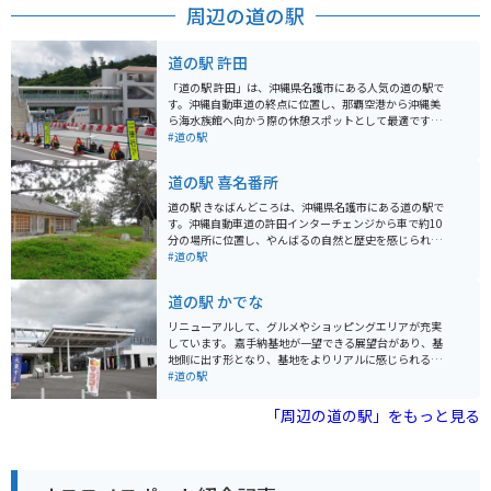
周辺の道の駅
道の駅 許田
「道の駅 許田」は、沖縄県名護市にある人気の道の駅で
す。沖縄自動車道の終点に位置し、那覇空港から沖縄美
ら海水族館へ向かう際の休憩スポットとして最適です。
地元の新鮮な野菜や果物が豊富に揃う農産物直売所は、
#道の駅
お土産探しにもおすすめです。特に、シークヮーサーや
マンゴーなどの南国フルーツは人気があります。また、
道の駅 喜名番所
沖縄そばやタコライスなどのご当地グルメが味わえる飲
食店もあります。 バイクで訪れる場合、道の駅には広い
道の駅 きなばんどころは、沖縄県名護市にある道の駅で
駐車場が完備されているので安心です。ツーリングの休
す。沖縄自動車道の許田インターチェンジから車で約10
憩場所としてはもちろん、沖縄本島北部を巡る際の拠点
分の場所に位置し、やんばるの自然と歴史を感じられる
としても便利です。 周辺には、パイナップルパークやナ
スポットとして人気を集めています。 道の駅 きなばんど
#道の駅
ゴパイナップルワイナリーなど、観光スポットも点在し
ころには、沖縄そばやタコライスなどの沖縄グルメが味
ています。少し足を延ばせば、古宇利島や美ら海水族館
わえるレストランや、地元でとれた新鮮な野菜や果物を
道の駅 かでな
にもアクセスできます。
販売する農産物直売所があります。また、名護市の特産
品であるシークヮーサージュースやちんすこうなども販
リニューアルして、グルメやショッピングエリアが充実
売されています。 バイクで訪れる場合、道の駅 きなばん
しています。 嘉手納基地が一望できる展望台があり、基
どころには広い駐車場が完備されているので安心です。
地側に出す形となり、基地をよりリアルに感じられるよ
周辺には、沖縄美ら海水族館や古宇利島など、観光スポ
うになっています。 また3階には学習展示室もあり、平
#道の駅
ットも点在しているので、ツーリングの拠点としてもお
和学習もできる施設となっています。 嘉手納のグルメを
すすめです。
中心に沖縄農産物やお土産も種類豊富に販売しておりま
「周辺の道の駅」をもっと見る
す。