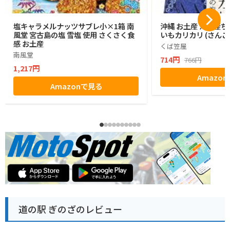
塩キャラメルナッツサブレ小×1箱 南
沖縄 お土産 沖縄産ち
風堂 宮古島の塩 雪塩 使用 さくさく食
いもカリカリ (さんご
感 お土産
くば笠屋
南風堂
714円
766円
1,217円
Amazo
Amazonで見る
道の駅 ぎのざのレビュー