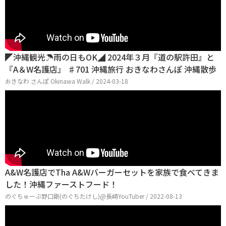
◤沖縄観光☂雨の日もOK◢ 2024年３月『道の駅許田』と
『A＆W名護店』 ♯701 沖縄旅行 おきなわさんぽ 沖縄散歩
おきなわ さんぽ Okinawa Walk / 2024-03-18
A&W名護店でTha A&Wバーガーセットを家族で食べてきま
した！沖縄ファーストフード！
のぐちゅーぶ野口剛(のぐちたけし)@長崎YouTuber / 2022-08-13