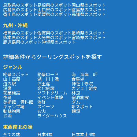
鳥取県のスポット
島根県のスポット
岡山県のスポット
広島県のスポット
山口県のスポット
徳島県のスポット
香川県のスポット
愛媛県のスポット
高知県のスポット
九州・沖縄
福岡県のスポット
佐賀県のスポット
長崎県のスポット
熊本県のスポット
大分県のスポット
宮崎県のスポット
鹿児島県のスポット
沖縄県のスポット
詳細条件からツーリングスポットを探す
ジャンル
絶景スポット
絶景ロード
海｜海岸｜岬
山｜高原
湖｜川｜滝
食事処
道の駅
お土産
神社｜寺院
温泉
文化施設
カフェ｜軽食
商業施設
ソフトクリーム
林道
夜景
イベント体験
宿泊施設
美術館｜資料館
海鮮
ダム
キャンプ場
スイーツ
珍スポット
動植物園
お肉
麺類
お酒
ライダーハウス
東西南北の端
全ての端
日本4端
日本本土4端