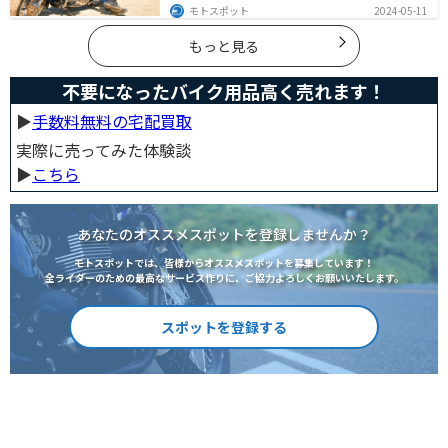
湿性のフルメッシュ素材やハーフメッシュはもちろん、
モトスポット
2024-05-11
デザイン性に優れたテキスタイルジャケットもあるの
で、カッコよくバイクに乗りたい人でも使える装備があ
ります。
もっと見る
不要になったバイク用品高く売れます！
▶︎
手数料無料の宅配買取
実際に売ってみた体験談
▶︎
こちら
あなたのオススメスポットを登録しませんか？
モトスポットでは、皆様からオススメスポットを募集しています！
全ライダーのための最高なサービス作りに、ご協力よろしくお願いいたします。
スポットを登録する