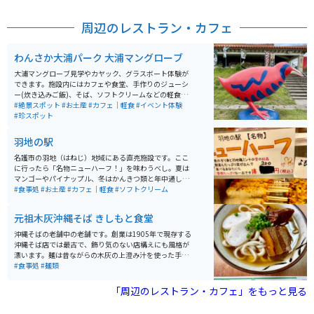
（24面）からは360度パノラマの海中を見ることができ
ます。
周辺のレストラン・カフェ
わんさか大浦パーク 大浦マングローブ
大浦マングローブ見学やカヤック、グラスボート体験が
できます。施設内にはカフェや食堂、手作りのジューシ
ー(炊き込みご飯)、そば、ソフトクリームなどの軽食も
楽しめます。土産品や新鮮な珍しい採れたて野菜なども
#絶景スポット
#お土産
#カフェ｜軽食
#イベント体験
あり四季を通じて訪れたいスポットです。駐車場も広く
#珍スポット
て整備されています。マングローブ見学は必見です。
羽地の駅
名護市の羽地（はねじ）地域にある直売施設です。ここ
に行ったら「名物ニューハーフ！」を味わうべし。夏は
マンゴーやパイナップル、冬はかんきつ類と年中通して
おいしい南国果物が味わえます。市場に出回らない珍し
#食事処
#お土産
#カフェ｜軽食
#ソフトクリーム
い果物もあります。新鮮な羽地のたまご「やんばるたま
ご」とその親鶏「羽地鶏」を使った食事やお惣菜も楽し
元祖木灰沖縄そば きしもと食堂
めます。
沖縄そばの老舗中の老舗です。創業は1905年で現存する
沖縄そば店では最古で、飾り気のない店構えにも風格が
漂います。麺は昔ながらの木灰の上澄み汁を使った手打
ち自家製麺となっています。伝統を継承しており、麺の
#食事処
#麺類
味にも注目です。カツオ漁が盛んな魚港に隣接してお
り、本場カツオだしも逸品、そばとジューシーのセット
「周辺のレストラン・カフェ」をもっと見る
もオススメです。