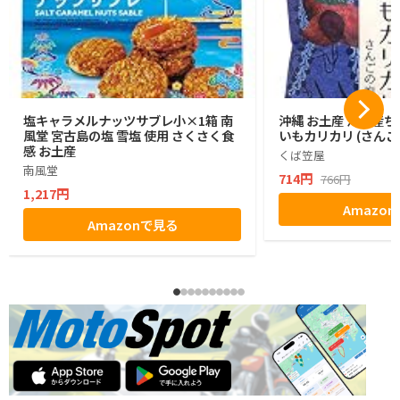
塩キャラメルナッツサブレ小×1箱 南
沖縄 お土産 沖縄産ち
風堂 宮古島の塩 雪塩 使用 さくさく食
いもカリカリ (さんご
感 お土産
くば笠屋
南風堂
714円
766円
1,217円
Amazo
Amazonで見る