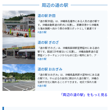
周辺の道の駅
道の駅 許田
「道の駅 許田」は、沖縄県名護市にある人気の道の駅で
す。沖縄自動車道の終点に位置し、那覇空港から沖縄美
ら海水族館へ向かう際の休憩スポットとして最適です。
地元の新鮮な野菜や果物が豊富に揃う農産物直売所は、
#道の駅
お土産探しにもおすすめです。特に、シークヮーサーや
マンゴーなどの南国フルーツは人気があります。また、
道の駅 ぎのざ
沖縄そばやタコライスなどのご当地グルメが味わえる飲
食店もあります。 バイクで訪れる場合、道の駅には広い
「道の駅 ぎのざ」は、沖縄県国頭郡宜野座村にある道の
駐車場が完備されているので安心です。ツーリングの休
駅です。国道329号線沿いに位置し、沖縄自動車道の宜
憩場所としてはもちろん、沖縄本島北部を巡る際の拠点
野座インターチェンジからもほど近い場所にあり、アク
としても便利です。 周辺には、パイナップルパークやナ
セスも便利です。 施設内には、地元の新鮮な野菜や果物
#道の駅
ゴパイナップルワイナリーなど、観光スポットも点在し
をはじめ、沖縄の特産品やお土産が豊富に揃っていま
ています。少し足を延ばせば、古宇利島や美ら海水族館
す。レストランでは、沖縄そばなどの沖縄料理や、地元
道の駅 おおぎみ
にもアクセスできます。
の食材を使った料理を楽しむことができます。また、道
の駅に隣接して、野球場や多目的広場などのスポーツ施
「道の駅 おおぎみ」は、沖縄県島尻郡大宜味村にある道
設を備えた「ぎのざ運動公園」があります。 ツーリング
の駅です。やんばるの自然に囲まれた道の駅で、沖縄の
の休憩場所としても最適な場所で、沖縄の自然を感じな
伝統や文化に触れることができます。 地元で採れた新鮮
がら、地元の美味しいものを楽しんでみてはいかがでし
な野菜や果物が販売されているほか、沖縄そばなどの軽
#道の駅
ょうか。バイクで訪れる場合、道の駅には広い駐車場が
食も楽しめます。 バイクで訪れる際は、道の駅周辺の景
完備されているので安心です。 宜野座村は、パイナップ
色を楽しみながらツーリングするのがおすすめです。 大
「周辺の道の駅」をもっと見る
ルやマンゴーなどの果物の産地としても知られていま
宜味村はシークヮーサーの産地としても有名で、道の駅
す。道の駅周辺には、パイナップルパークなどの観光農
でもシークヮーサーを使ったジュースやお菓子などが販
園もあり、旬のフルーツ狩りを楽しむこともできます。
売されています。 また、道の駅に隣接して、大宜味村立
の博物館「やんばる学びの森」があります。 【基本情