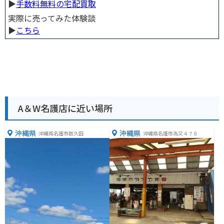
▶︎
手数料無料の宅配買取
実際に売ってみた体験談
▶︎
こちら
A＆W名護店に近い場所
沖縄県
沖縄県
沖縄県名護市数久田
沖縄県名護市為又４７８