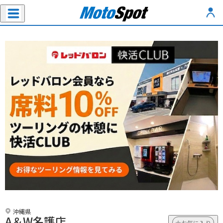
沖縄県
A＆W名護店
お気に入り