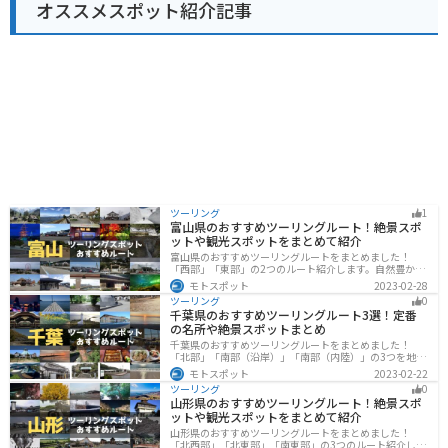
オススメスポット紹介記事
報】 住所：沖縄県島尻郡大宜味村字根路銘1620 電話番
号：0980-44-3242 営業時間：9:00～18:00 駐車場：普
通車50台、大型車5台 【おすすめポイント】 * 新鮮な地
元産の野菜や果物が購入できる * 沖縄そばなどの郷土料
理が味わえる * シークヮーサーを使ったお土産が豊富 *
やんばるの自然を感じられる 【周辺情報】 * やんばる学
びの森（博物館） * 大宜味村塩屋富士展望台 * ター滝 道
の駅 おおぎみは、沖縄の自然や文化を満喫できるスポッ
トです。沖縄観光の際は、ぜひ訪れてみてください。
ツーリング
1
富山県のおすすめツーリングルート！絶景スポ
ットや観光スポットをまとめて紹介
富山県のおすすめツーリングルートをまとめました！
「西部」「東部」の2つのルート紹介します。自然豊かな
山と海、温泉が充実しており、美術館などもあるので、
モトスポット
2023-02-28
自然を満喫するツーリングができます。バイクで富山県
ツーリング
0
にツーリングに行く際は参考にしてください。
千葉県のおすすめツーリングルート3選！定番
の名所や絶景スポットまとめ
千葉県のおすすめツーリングルートをまとめました！
「北部」「南部（沿岸）」「南部（内陸）」の3つを地域
別で紹介します！千葉は首都圏からのアクセスも良く、
モトスポット
2023-02-22
海と山どちらも堪能できるのでツーリングには最適な場
ツーリング
0
所です。
山形県のおすすめツーリングルート！絶景スポ
ットや観光スポットをまとめて紹介
山形県のおすすめツーリングルートをまとめました！
「北西部」「北東部」「南東部」の3つのルート紹介しま