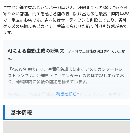
ご存じ沖縄で有名なハンバーガ屋さん。沖縄北部への遠出にも立ち
寄りたい店舗。南国を感じる店の雰囲気は昼も夜も最高！県内A&W
で一番広いお店です。店内にはサーティワンも併設しており、各種
グッズの品揃えもピカイチ。季節に合わせた飾り付けも好感がもて
ます。
AIによる自動生成の説明文
※内容の正確性は保証されていませ
ん。
「A＆W名護店」は、沖縄県名護市にあるアメリカンフードレ
ストランです。沖縄県民に「エンダー」の愛称で親しまれてお
り、沖縄県内に多数の店舗を構えています。
...続きを読む
名護店は、国道58号線沿いに位置し、ドライブスルーも併設し
ているため、車でのアクセスに便利です。バイクで行く場合で
も、駐車場が広いため安心して駐車できます。
基本情報
名護店のおすすめメニューは、なんといっても「ルートビア」
と「スーパーフライ」です。ルートビアは、ハーブやスパイス
を調合した独特の風味を持つ炭酸飲料で、A＆Wの代名詞とも