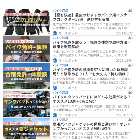
バイク用品
1
【夏も快適】最強のおすすめバイク用インナー
プロテクター17選！選び方も解説
夏でもプロテクターつけていますか？夏は薄着になりが
ちな季節ですが、その分怪我にリスクも非常に高くなり
ます。夏こそプロテクターをつけるようにしましょう。通
モトスポット
2024-06-22
気性や速乾性に優れたインナープロテクターであれば夏
バイク知識
0
場でも快適に使用できます。今回は快適なインナープロ
バイク免許を取ろう！免許の種類や取得方法・
テクターをまとめて紹介します。
費用を徹底解説
今まさにバイクに乗りたくて免許のことを調べている
人、何年も前から「バイク免許欲しいなぁ」と考えてい
るうちに時間ばかりが経っている人。そんな人々に役立
モトスポット
2022-12-04
つ情報を分かりやすくまとめました。バイク免許の種類
バイク知識
0
や、免許を取るための方法や必要な費用・日数などにつ
バイク合宿免許の参加者57人に聞いた体験談｜
いて解説します。
周りと馴染める？1人でも大丈夫？持ち物は？
バイク合宿免許に参加した57人に体験談を聞いてきまし
た！参加者の平均年齢は21.6歳、参加人数は11~20人な
ど統計情報や人間関係はどうだったのか、持っていくべ
モトスポット
2023-01-07
きものなど参加する前に知っておきたい情報をまとめま
バイク用品
0
した。
バイクのタンクパッドにはどんな効果がある？
オススメ13選＋αもご紹介
バイクのタンクパッドの目的や効果、選び方、貼り方ま
でを徹底解説。傷防止やドレスアップに役立つおすすめ
アイテムも紹介。初心者にも分かりやすい内容で、タン
モトスポット
2025-07-15
クパッド選びに迷っている方に最適な情報をお届けしま
バイク用品
0
す。
夏用バイクジャケットの種類と選び方！オシャ
レでかっこいいオススメ9選も紹介
暑い夏でも快適にバイクに乗りたい人必見！夏には夏用
のジャケットを着ると半袖より涼しくなります。高い透