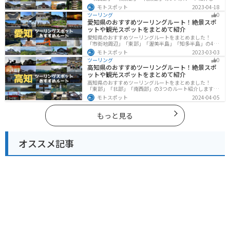
す。豊かな自然と歴史的な観光スポット、山と海どちら
モトスポット
2023-04-18
も堪能できるスポットが多数あります。バイクで山形県
ツーリング
0
にツーリングに行く際は参考にしてください。
愛知県のおすすめツーリングルート！絶景スポ
ットや観光スポットをまとめて紹介
愛知県のおすすめツーリングルートをまとめました！
「市街地周辺」「東部」「渥美半島」「知多半島」の4つ
のルート紹介します。名古屋周辺の栄えたスポットから
モトスポット
2023-03-03
山、海、美術館なども多数あり、自然・歴史・文化を満
ツーリング
0
喫するツーリングができます。バイクで愛知県にツーリ
高知県のおすすめツーリングルート！絶景スポ
ングに行く際は参考にしてください。
ットや観光スポットをまとめて紹介
高知県のおすすめツーリングルートをまとめました！
「東部」「北部」「南西部」の3つのルート紹介します。
山と海どちらも楽しめるスポットが多数あり、様々な楽
モトスポット
2024-04-05
しみ方ができます。バイクで高知県にツーリングに行く
際は参考にしてください。
もっと見る
オススメ記事