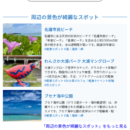
周辺の景色が綺麗なスポット
名護市民ビーチ
名護市にある天然の砂浜のビーチで「名護市民ビーチ」
「幸喜ビーチ」「喜瀬ビーチ」を含めると約1500mの砂
浜が続きます。 水は透明度が高いです。国道58号線沿い
を走っていると見えてきます。駐車場は無料ですが、遊
#絶景スポット
#海｜海岸｜岬
泳設備などはありません。綺麗な海を見て休憩をしてか
ら北へ南へ行くことができます。
わんさか大浦パーク 大浦マングローブ
大浦マングローブ見学やカヤック、グラスボート体験が
できます。施設内にはカフェや食堂、手作りのジューシ
ー(炊き込みご飯)、そば、ソフトクリームなどの軽食も
楽しめます。土産品や新鮮な珍しい採れたて野菜なども
#絶景スポット
#お土産
#カフェ｜軽食
#イベント体験
あり四季を通じて訪れたいスポットです。駐車場も広く
#珍スポット
て整備されています。マングローブ見学は必見です。
ブセナ海中公園
ブセナ海中公園（グラス底ボート・海中展望塔）は、沖
縄サミットが開催された綺麗なスポットで散歩にもおス
スメです。ブセナ海中公園の見学はバイク駐輪場・駐車
場が無料です。監視員に「ブセナ海中公園に遊びに来ま
#絶景スポット
#海｜海岸｜岬
した」と伝えれば誘導してくれます。 園内では無料のシ
ャトルバス（20分間隔で運行）が利用でき、海中展望塔
「周辺の景色が綺麗なスポット」をもっと見る
へは徒歩またはシャトルバスを利用します。展望塔の窓