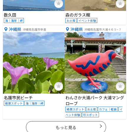
数久田
森のガラス館
海｜海岸｜岬
お土産
イベント体験
沖縄県
沖縄県
沖縄県名護市幸喜
沖縄県名護市大浦４６５−７
名護市民ビーチ
わんさか大浦パーク 大浦マング
ローブ
絶景スポット
海｜海岸｜岬
絶景スポット
お土産
カフェ｜軽食
イ
ベント体験
珍スポット
もっと見る