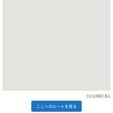
言えるドリンクです。スーパーフライは、A＆Wオリジナルの
フライドチキンで、カリッとした衣とジューシーな鶏肉が絶品
です。
名護店は、観光スポットである「ナゴパイナップルパーク」や
「ブセナ海中公園」からも近いので、観光の休憩にも最適で
す。
大きな地図で見る
ここへのルートを見る