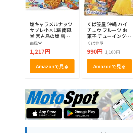
塩キャラメルナッツ
くば笠屋 沖縄 ハイ
サブレ小×1箱 南風
チュウ フルーツ お
堂 宮古島の塩 雪塩
菓子 チューイングキ
使用 さくさく食感
ャンディ おやつ 手
南風堂
くば笠屋
お土産
土産 お土産 沖縄限
1,217円
990円
1,100円
定 ハイチュウ 1本12
粒ｘ5本入 (パイナッ
プル)
Amazonで見る
Amazonで見る