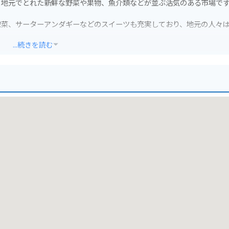
、地元でとれた新鮮な野菜や果物、魚介類などが並ぶ活気のある市場で
惣菜、サーターアンダギーなどのスイーツも充実しており、地元の人々
...続きを読む
鮮な食材を使った沖縄料理を味わうことができます。
るので安心です。市場周辺は交通量が多いため、走行には注意が必要で