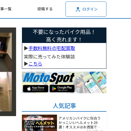
記事一覧
投稿する
ログイン
不要になったバイク用品！
高く売れます！
▶︎
手数料無料の宅配買取
実際に売ってみた体験談
▶︎
こちら
人気記事
アメリカンバイクに似合う
かっこいいヘルメット20
選！オススメはお洒落でワ
モトスポット