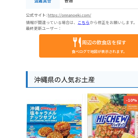
普通
混雑具合
公式サイト:
https://onnanoeki.com/
情報が間違っている場合は、
こちら
から修正をお願いします。
最終更新ユーザー：
周辺の飲食店を探す
食べログで地図が表示されます。
沖縄県の人気お土産
-10%