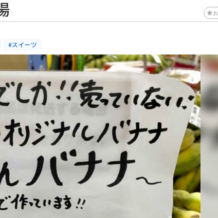
場
#スイーツ