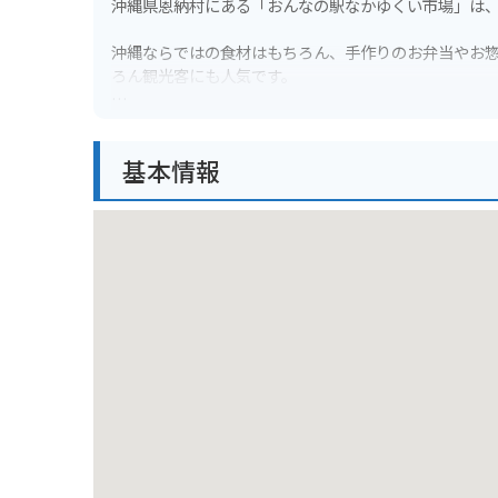
沖縄県恩納村にある「おんなの駅なかゆくい市場」は
沖縄ならではの食材はもちろん、手作りのお弁当やお
ろん観光客にも人気です。
市場内には食事処もあり、沖縄そばや海鮮丼など、新
基本情報
バイクで訪れる際には、無料の駐車場が完備されてい
【おすすめポイント】
- 地元産の新鮮な食材やお土産が購入できる
- 沖縄料理が楽しめる食事処がある
- バイク駐車場が無料