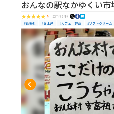
おんなの駅なかゆくい市
5
（口コミ1件）
#食事処
#お土産
#カフェ｜軽食
#ソフトクリーム