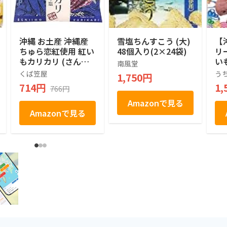
沖縄 お土産 沖縄産
雪塩ちんすこう (大)
【
ちゅら恋紅使用 紅い
48個入り(2×24袋)
リ
もカリカリ (さんご
い
南風堂
の塩)
な
くば笠屋
う
1,750円
標
714円
1,
766円
ケ
Amazonで見る
Amazonで見る