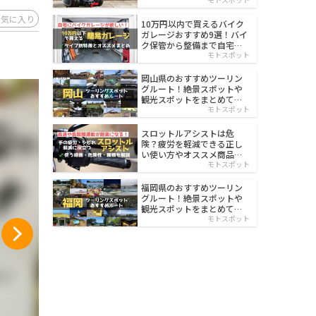
イルド
お気に入り
10万円以内で買えるバイク
ガレージおすすめ9選！バイ
ク保管から整備まで自宅で
楽々
モトスポット
岡山県のおすすめツーリン
グルート！絶景スポットや
観光スポットをまとめて紹
介
モトスポット
スロットルアシストは危
険？疲労を軽減できる正し
い使い方やオススメ商品を
紹介
モトスポット
福岡県のおすすめツーリン
グルート！絶景スポットや
観光スポットをまとめて紹
介
モトスポット