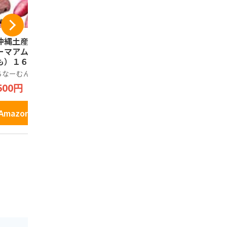
沖縄土産】カント
沖縄 限定 紅芋 あん
OKINAWA
ーマアム（沖縄紅
バター リーフ パイ
ームユニフ
も）１６枚入 うち
個包装 土産 お菓子
風）【47
ーむんシール（商
おやつ ギフト スイ
ジモTティ 
ちなーむん
ノーブランド品
イラストグッ
登録済）同梱パッ
ーツ 和菓子 人気 9個
レゼント お
500円
1,699円
1,980円
ージ
入り お土産 ばらま
白い おしゃ
き 焼き菓子
ツ
Amazonで見る
Amazonで見る
Amazo