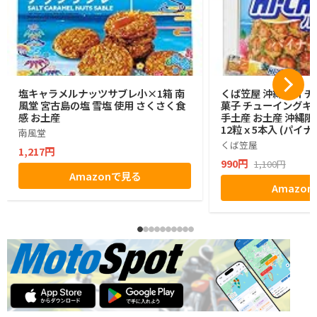
塩キャラメルナッツサブレ小×1箱 南
くば笠屋 沖縄 ハイチ
風堂 宮古島の塩 雪塩 使用 さくさく食
菓子 チューイングキ
感 お土産
手土産 お土産 沖縄限
12粒ｘ5本入 (パイナ
南風堂
くば笠屋
1,217円
990円
1,100円
Amazonで見る
Amazo