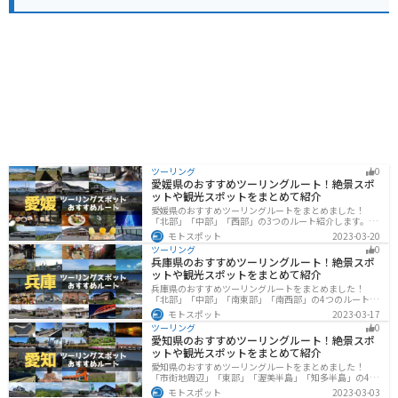
ょうか。バイクで訪れる場合、道の駅には広い駐車場が
完備されているので安心です。 宜野座村は、パイナップ
ルやマンゴーなどの果物の産地としても知られていま
す。道の駅周辺には、パイナップルパークなどの観光農
園もあり、旬のフルーツ狩りを楽しむこともできます。
ツーリング
0
愛媛県のおすすめツーリングルート！絶景スポ
ットや観光スポットをまとめて紹介
愛媛県のおすすめツーリングルートをまとめました！
「北部」「中部」「西部」の3つのルート紹介します。山
や海といった自然だけでなく、気軽に渡れる島もあり
モトスポット
2023-03-20
様々な楽しみ方ができます。バイクで愛媛県にツーリン
ツーリング
0
グに行く際は参考にしてください。
兵庫県のおすすめツーリングルート！絶景スポ
ットや観光スポットをまとめて紹介
兵庫県のおすすめツーリングルートをまとめました！
「北部」「中部」「南東部」「南西部」の4つのルート紹
介します。自然豊かな山を堪能できる北部と中部、街中
モトスポット
2023-03-17
で海辺の南部と違った楽しみ方ができます。バイクで兵
ツーリング
0
庫県にツーリングに行く際は参考にしてください。
愛知県のおすすめツーリングルート！絶景スポ
ットや観光スポットをまとめて紹介
愛知県のおすすめツーリングルートをまとめました！
「市街地周辺」「東部」「渥美半島」「知多半島」の4つ
のルート紹介します。名古屋周辺の栄えたスポットから
モトスポット
2023-03-03