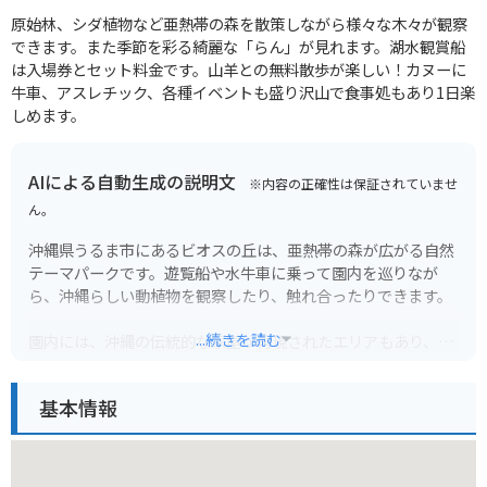
原始林、シダ植物など亜熱帯の森を散策しながら様々な木々が観察
できます。また季節を彩る綺麗な「らん」が見れます。湖水観賞船
は入場券とセット料金です。山羊との無料散歩が楽しい！カヌーに
牛車、アスレチック、各種イベントも盛り沢山で食事処もあり1日楽
しめます。
AIによる自動生成の説明文
※内容の正確性は保証されていませ
ん。
沖縄県うるま市にあるビオスの丘は、亜熱帯の森が広がる自然
テーマパークです。遊覧船や水牛車に乗って園内を巡りなが
ら、沖縄らしい動植物を観察したり、触れ合ったりできます。
...続きを読む
園内には、沖縄の伝統的な家屋が再現されたエリアもあり、昔
の沖縄の暮らしを垣間見ることができます。その他、レストラ
ンやカフェ、お土産ショップも充実しており、一日中楽しむこ
基本情報
とができます。
バイクで行く場合は、無料の駐車場があるので安心です。園内
は広く、アップダウンもあるので、歩きやすい靴で行くことを