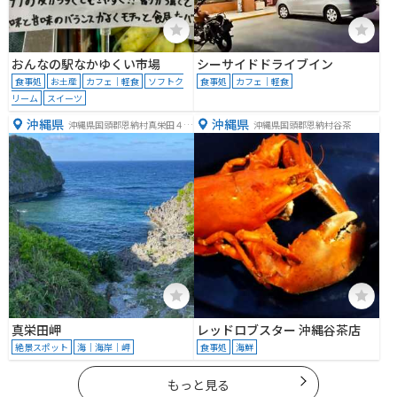
おんなの駅なかゆくい市場
シーサイドドライブイン
食事処
お土産
カフェ｜軽食
ソフトク
食事処
カフェ｜軽食
リーム
スイーツ
沖縄県
沖縄県
沖縄県国頭郡恩納村真栄田４６
沖縄県国頭郡恩納村谷茶
９−１
真栄田岬
レッドロブスター 沖縄谷茶店
絶景スポット
海｜海岸｜岬
食事処
海鮮
もっと見る