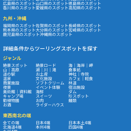
広島県のスポット
山口県のスポット
徳島県のスポット
香川県のスポット
愛媛県のスポット
高知県のスポット
九州・沖縄
福岡県のスポット
佐賀県のスポット
長崎県のスポット
熊本県のスポット
大分県のスポット
宮崎県のスポット
鹿児島県のスポット
沖縄県のスポット
詳細条件からツーリングスポットを探す
ジャンル
絶景スポット
絶景ロード
海｜海岸｜岬
山｜高原
湖｜川｜滝
食事処
道の駅
お土産
神社｜寺院
温泉
文化施設
カフェ｜軽食
商業施設
ソフトクリーム
林道
夜景
イベント体験
宿泊施設
美術館｜資料館
海鮮
ダム
キャンプ場
スイーツ
珍スポット
動植物園
お肉
麺類
お酒
ライダーハウス
東西南北の端
全ての端
日本4端
日本本土4端
北海道4端
本州4端
四国4端