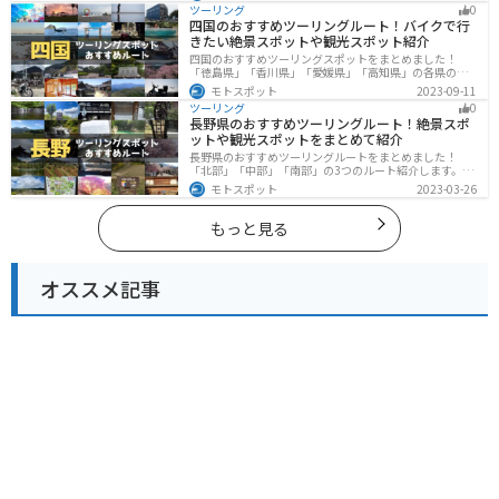
山、海、美術館なども多数あり、自然・歴史・文化を満
ツーリング
0
喫するツーリングができます。バイクで愛知県にツーリ
四国のおすすめツーリングルート！バイクで行
ングに行く際は参考にしてください。
きたい絶景スポットや観光スポット紹介
四国のおすすめツーリングスポットをまとめました！
「徳島県」「香川県」「愛媛県」「高知県」の各県の観
光地紹介します。自然豊かな山々や湖、温泉地が点在
モトスポット
2023-09-11
し、四季折々の景色を楽しめるスポットが多数ありま
ツーリング
0
す。バイクで四国にツーリングに行く際は参考にしてく
長野県のおすすめツーリングルート！絶景スポ
ださい。
ットや観光スポットをまとめて紹介
長野県のおすすめツーリングルートをまとめました！
「北部」「中部」「南部」の3つのルート紹介します。諏
訪湖やビーナスラインのような全国でも有名なツーリン
モトスポット
2023-03-26
グスポットが多数あります。バイクで長野県にツーリン
グに行く際は参考にしてください。
もっと見る
オススメ記事