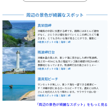
周辺の景色が綺麗なスポット
真栄田岬
沖縄県の中部に位置する岬です。周囲にはほとんど建物
がなく、さとうきび畑を抜けていくとこの岬にたどり着
きます。 とてもきれいな海が見ることができ、撮影には
バッチリです。 1人で行って黄昏るのも良いですが、カ
#絶景スポット
#海｜海岸｜岬
ップルで行くととても楽しいかもしれません.
残波岬灯台
沖縄本島の真ん中、東シナ海に突き出した岬が残波岬。
高さ30～40mにも及ぶ隆起サンゴ礁の絶壁が約2km続く
景勝地となっています。残波岬灯台の高さは３１メート
ル、日本の登れる灯台16のうち沖縄本島では唯一の灯台
#絶景スポット
#海｜海岸｜岬
となっています。灯台の上からの眺めは絶景です。1Fの
資料館には日本の灯台のルーツと歴史、灯台の灯器など
渡具知ビーチ
の資料が展示されています。
サンセットが美しい、東シナ海を一望できる絶景ビー
チ！沖縄中部にあるローカルビーチです。週末には外人
さんと地元の人たちで賑わいます。サラサラで白い砂浜
と透明度の高い海が特徴で、琉球石灰岩がビーチの至る
#絶景スポット
#海｜海岸｜岬
所にあり、とてもキレイなビーチです。
「周辺の景色が綺麗なスポット」をもっと見る