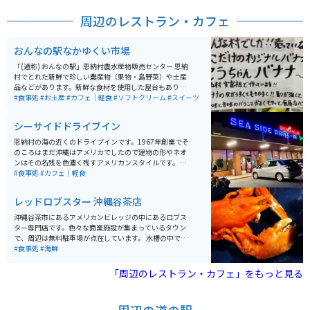
周辺のレストラン・カフェ
おんなの駅なかゆくい市場
「(通称) おんなの駅」恩納村農水産物販売センター 恩納
村でとれた新鮮で珍しい農産物（果物・島野菜）や土産
品などがあります。新鮮な食材を使用した屋台もあり、
評判のフルーツかき氷や沖縄そば、サータアンダギーな
#食事処
#お土産
#カフェ｜軽食
#ソフトクリーム
#スイーツ
ど美味しいものも盛りだくさん。マンゴーやいろんな品
種の島バナナ、グアバ（赤、白）、ドラゴンフルーツ
シーサイドドライブイン
（赤、白）などなど。果物野菜はスーパーで買うより新
鮮で安く入手できます。
恩納村の海の近くのドライブインです。1967年創業でそ
のころはまだ沖縄はアメリカでしたので建物の形やネオ
ンはその名残を色濃く残すアメリカンスタイルです。店
内では洋食から中華、和食となんでもありますが地元民
#食事処
#カフェ｜軽食
が必ず注文するのが、名物のスープです。そして店の外
はビーチなのでまさにシーサイドを楽しめます。ハンバ
レッドロブスター 沖縄谷茶店
ーガーなどのテイクアウトあり。
沖縄谷茶市にあるアメリカンビレッジの中にあるロブス
ター専門店です。色々な商業施設が集まっているタウン
で、周辺は無料駐車場が点在しています。 水槽の中で生
きているロブスターを選び、オーブンで焼くかスチーム
#食事処
#海鮮
で蒸すかの調理方法が選べます。ロブスターとパエリ
ア、サラダスープなどのセットが堪能できます。
「周辺のレストラン・カフェ」をもっと見る