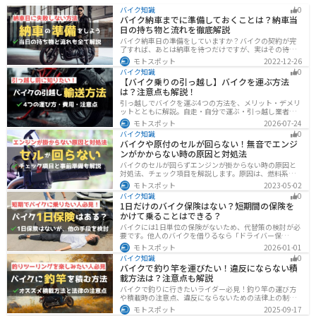
バイク知識
0
バイク納車までに準備しておくことは？納車当
日の持ち物と流れを徹底解説
バイク納車日の準備をしていますか？バイクの契約が完
了すれば、あとは納車を待つだけですが、実はその待っ
ている間に準備しておくことはたくさんあります。納車
モトスポット
2022-12-26
当日に慌てずに済むよう、しっかり確認して準備してお
バイク知識
0
きましょう。
【バイク乗りの引っ越し】バイクを運ぶ方法
は？注意点も解説！
引っ越しでバイクを運ぶ4つの方法を、メリット・デメリ
ットとともに解説。自走・自分で運ぶ・引っ越し業者・
バイク専門業者の選び方や輸送時の注意点、駐輪場所の
モトスポット
2026-07-24
確保、住所変更など必要な手続きも紹介します。
バイク知識
0
バイクや原付のセルが回らない！無音でエンジ
ンがかからない時の原因と対処法
バイクのセルが回らずエンジンが掛からない時の原因と
対処法、チェック項目を解説します。原因は、燃料系・
電装系・その他に分かれますが、バッテリー上がりが原
モトスポット
2023-05-02
因であることが多いです。その場合、押しがけやバッテ
バイク知識
0
リー復旧サービスなどを活用しましょう。事前にできる
1日だけのバイク保険はない？短期間の保険を
対処準備についても解説します。
かけて乗ることはできる？
バイクには1日単位の保険がないため、代替策の検討が必
要です。他人のバイクを借りるなら「ドライバー保
険」、125cc以下で家族が車持ちなら「ファミリーバイク
モトスポット
2026-01-01
特約」、自身のバイクなら「バイク保険の短期加入」が
バイク知識
0
有効です。手間を省くなら、任意保険込みの「レンタル
バイクで釣り竿を運びたい！違反にならない積
バイク」も選べます。
載方法は？注意点も解説
バイクで釣りに行きたいライダー必見！釣り竿の運び方
や積載時の注意点、違反にならないための法律上の制限
を解説。風の影響やバランス、安全面のポイントを押さ
モトスポット
2025-09-17
えつつ、おすすめのロッドケース・ロッドホルダー・コ