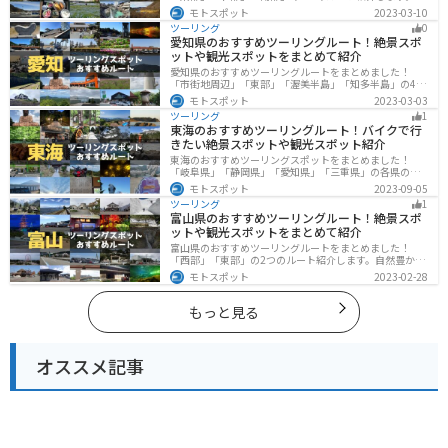
津温泉や伊香保温泉など全国でも有名な温泉や豊かな自
モトスポット
2023-03-10
然を満喫するツーリングができます。バイクで群馬県に
ツーリング
0
ツーリングに行く際は参考にしてください。
愛知県のおすすめツーリングルート！絶景スポ
ットや観光スポットをまとめて紹介
愛知県のおすすめツーリングルートをまとめました！
「市街地周辺」「東部」「渥美半島」「知多半島」の4つ
のルート紹介します。名古屋周辺の栄えたスポットから
モトスポット
2023-03-03
山、海、美術館なども多数あり、自然・歴史・文化を満
ツーリング
1
喫するツーリングができます。バイクで愛知県にツーリ
東海のおすすめツーリングルート！バイクで行
ングに行く際は参考にしてください。
きたい絶景スポットや観光スポット紹介
東海のおすすめツーリングスポットをまとめました！
「岐阜県」「静岡県」「愛知県」「三重県」の各県の観
光地紹介します。自然豊かな山々や湖、温泉地が点在
モトスポット
2023-09-05
し、四季折々の景色を楽しめるスポットが多数ありま
ツーリング
1
す。バイクで東海にツーリングに行く際は参考にしてく
富山県のおすすめツーリングルート！絶景スポ
ださい。
ットや観光スポットをまとめて紹介
富山県のおすすめツーリングルートをまとめました！
「西部」「東部」の2つのルート紹介します。自然豊かな
山と海、温泉が充実しており、美術館などもあるので、
モトスポット
2023-02-28
自然を満喫するツーリングができます。バイクで富山県
にツーリングに行く際は参考にしてください。
もっと見る
オススメ記事