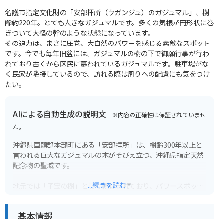
名護市指定文化財の「安部拝所（ウガンジュ）のガジュマル」、樹
齢約220年。とても大きなガジュマルです。多くの気根が円形状に巻
きついて大径の幹のような状態になっています。
その迫力は、まさに圧巻、大自然のパワーを感じる素敵なスポット
です。今でも毎年旧盆には、ガジュマルの樹の下で御願行事が行わ
れており古くから区民に慕われているガジュマルです。駐車場がな
く民家が隣接しているので、訪れる際は周りへの配慮にも気をつけ
たい。
AIによる自動生成の説明文
※内容の正確性は保証されていませ
ん。
沖縄県国頭郡本部町にある「安部拝所」は、樹齢300年以上と
言われる巨大なガジュマルの木がそびえ立つ、沖縄県指定天然
記念物の聖域です。
...続きを読む
地元では「子宝の樹」として親しまれており、パワースポット
としても人気があります。
基本情報
安部拝所へは、国道449号線を本部町伊豆味方面へ進み、「伊