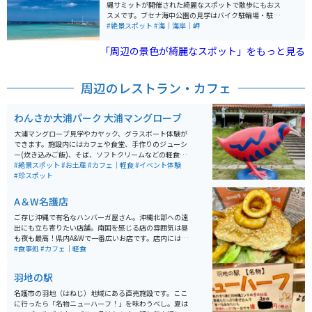
縄サミットが開催された綺麗なスポットで散歩にもおス
スメです。ブセナ海中公園の見学はバイク駐輪場・駐車
場が無料です。監視員に「ブセナ海中公園に遊びに来ま
#絶景スポット
#海｜海岸｜岬
した」と伝えれば誘導してくれます。 園内では無料のシ
ャトルバス（20分間隔で運行）が利用でき、海中展望塔
「周辺の景色が綺麗なスポット」をもっと見る
へは徒歩またはシャトルバスを利用します。展望塔の窓
（24面）からは360度パノラマの海中を見ることができ
ます。
周辺のレストラン・カフェ
わんさか大浦パーク 大浦マングローブ
大浦マングローブ見学やカヤック、グラスボート体験が
できます。施設内にはカフェや食堂、手作りのジューシ
ー(炊き込みご飯)、そば、ソフトクリームなどの軽食も
楽しめます。土産品や新鮮な珍しい採れたて野菜なども
#絶景スポット
#お土産
#カフェ｜軽食
#イベント体験
あり四季を通じて訪れたいスポットです。駐車場も広く
#珍スポット
て整備されています。マングローブ見学は必見です。
A＆W名護店
ご存じ沖縄で有名なハンバーガ屋さん。沖縄北部への遠
出にも立ち寄りたい店舗。南国を感じる店の雰囲気は昼
も夜も最高！県内A&Wで一番広いお店です。店内にはサ
ーティワンも併設しており、各種グッズの品揃えもピカ
#食事処
#カフェ｜軽食
イチ。季節に合わせた飾り付けも好感がもてます。
羽地の駅
名護市の羽地（はねじ）地域にある直売施設です。ここ
に行ったら「名物ニューハーフ！」を味わうべし。夏は