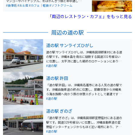
マンゴーやパイナップル、冬はかんきつ類と年中通して
おいしい南国果物が味わえます。市場に出回らない珍し
#食事処
#お土産
#カフェ｜軽食
#ソフトクリーム
い果物もあります。新鮮な羽地のたまご「やんばるたま
ご」とその親鶏「羽地鶏」を使った食事やお惣菜も楽し
「周辺のレストラン・カフェ」をもっと見る
めます。
周辺の道の駅
道の駅 サンライズひがし
道の駅 サンライズひがしは、沖縄県国頭郡東村にある道
の駅です。沖縄本島を南北に縦断する国道331号線沿い
に位置し、太平洋に面した絶好のロケーションにありま
す。 施設内には、地元の新鮮な野菜や果物を販売する農
#道の駅
産物直売所や、沖縄そばなどの軽食を提供するレストラ
ンがあります。また、太平洋を一望できる展望台から
道の駅 許田
は、水平線から昇る朝日を眺めることができます。 バイ
クで訪れる場合、道の駅には広々とした駐車場が完備さ
「道の駅 許田」は、沖縄県名護市にある人気の道の駅で
れているので安心です。周辺には、慶佐次湾のヒルギ林
す。沖縄自動車道の終点に位置し、那覇空港から沖縄美
など、自然豊かな観光スポットも点在しています。 東村
ら海水族館へ向かう際の休憩スポットとして最適です。
は、パイナップルの生産が盛んな地域として知られてい
地元の新鮮な野菜や果物が豊富に揃う農産物直売所は、
#道の駅
ます。道の駅 サンライズひがしでも、新鮮なパイナップ
お土産探しにもおすすめです。特に、シークヮーサーや
ルや、パイナップルを使った加工品を購入することがで
マンゴーなどの南国フルーツは人気があります。また、
道の駅 ぎのざ
きます。また、東村で収穫される海ぶどうもおすすめで
沖縄そばやタコライスなどのご当地グルメが味わえる飲
す。
食店もあります。 バイクで訪れる場合、道の駅には広い
「道の駅 ぎのざ」は、沖縄県国頭郡宜野座村にある道の
駐車場が完備されているので安心です。ツーリングの休
駅です。国道329号線沿いに位置し、沖縄自動車道の宜
憩場所としてはもちろん、沖縄本島北部を巡る際の拠点
野座インターチェンジからもほど近い場所にあり、アク
としても便利です。 周辺には、パイナップルパークやナ
セスも便利です。 施設内には、地元の新鮮な野菜や果物
#道の駅
ゴパイナップルワイナリーなど、観光スポットも点在し