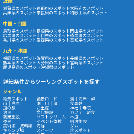
近畿
滋賀県のスポット
京都府のスポット
大阪府のスポット
兵庫県のスポット
奈良県のスポット
和歌山県のスポット
中国・四国
鳥取県のスポット
島根県のスポット
岡山県のスポット
広島県のスポット
山口県のスポット
徳島県のスポット
香川県のスポット
愛媛県のスポット
高知県のスポット
九州・沖縄
福岡県のスポット
佐賀県のスポット
長崎県のスポット
熊本県のスポット
大分県のスポット
宮崎県のスポット
鹿児島県のスポット
沖縄県のスポット
詳細条件からツーリングスポットを探す
ジャンル
絶景スポット
絶景ロード
海｜海岸｜岬
山｜高原
湖｜川｜滝
食事処
道の駅
お土産
神社｜寺院
温泉
文化施設
カフェ｜軽食
商業施設
ソフトクリーム
林道
夜景
イベント体験
宿泊施設
美術館｜資料館
海鮮
ダム
キャンプ場
スイーツ
珍スポット