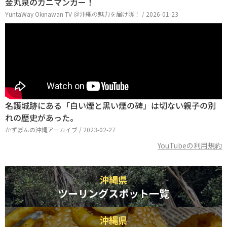
金丸泉のカニマンガー！
YuntaWay Okinawan TV ＠沖縄の魅力を届け隊！ / 2026-01-23
名護城跡にある「白い煙と黒い煙の碑」は切ない親子の別
れの歴史があった。
かずぽんの沖縄アーカイブ / 2023-02-27
YouTubeの利用規約
沖縄県
ツーリングスポット一覧
沖縄県