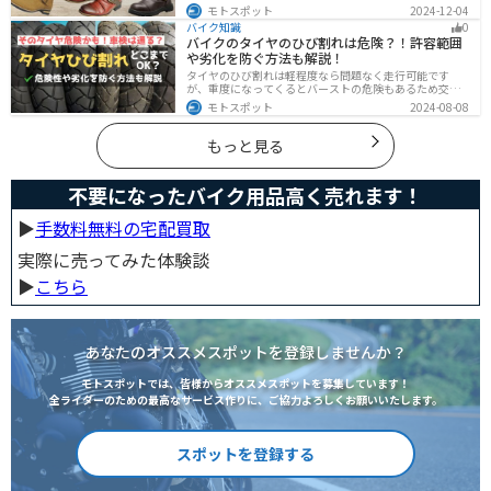
リットデメリット、おすすめのブーツまで徹底解説しま
モトスポット
2024-12-04
す。ファッション性が高く、バイクに乗っている時もそ
バイク知識
0
うじゃない時もかっこよくキメたい人にオススメです。
バイクのタイヤのひび割れは危険？！許容範囲
や劣化を防ぐ方法も解説！
タイヤのひび割れは軽程度なら問題なく走行可能です
が、重度になってくるとバーストの危険もあるため交換
が必要です。どの程度なら大丈夫なのか、タイヤのひび
モトスポット
2024-08-08
割れを防ぐ方法などまとめました。快適安全にバイクに
乗るためにもしっかりとチェックしておきましょう。
もっと見る
不要になったバイク用品高く売れます！
▶︎
手数料無料の宅配買取
実際に売ってみた体験談
▶︎
こちら
あなたのオススメスポットを登録しませんか？
モトスポットでは、皆様からオススメスポットを募集しています！
全ライダーのための最高なサービス作りに、ご協力よろしくお願いいたします。
スポットを登録する