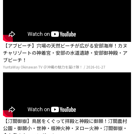
【アブビーチ】穴場の天然ビーチが広がる安部海岸！カヌ
チャリゾートの神着宮・安部の水道遺跡・安部御神殿・ア
ブビーチ！
YuntaWay Okinawan TV ＠沖縄の魅力を届け隊！ / 2026-01-27
【汀間御嶽】鳥居をくぐって拝殿と神殿に御願！汀間農村
公園・御願小・世神・根神火神・ヌロー火神・汀間御嶽・