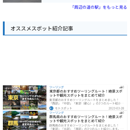
をはじめ、沖縄の特産品やお土産が豊富に揃っていま
ています。少し足を延ばせば、古宇利島や美ら海水族館
す。レストランでは、沖縄そばなどの沖縄料理や、地元
「周辺の道の駅」をもっと見る
にもアクセスできます。
の食材を使った料理を楽しむことができます。また、道
の駅に隣接して、野球場や多目的広場などのスポーツ施
設を備えた「ぎのざ運動公園」があります。 ツーリング
の休憩場所としても最適な場所で、沖縄の自然を感じな
オススメスポット紹介記事
がら、地元の美味しいものを楽しんでみてはいかがでし
ょうか。バイクで訪れる場合、道の駅には広い駐車場が
完備されているので安心です。 宜野座村は、パイナップ
ルやマンゴーなどの果物の産地としても知られていま
す。道の駅周辺には、パイナップルパークなどの観光農
園もあり、旬のフルーツ狩りを楽しむこともできます。
ツーリング
0
東京都のおすすめツーリングルート！絶景スポ
ットや観光スポットをまとめて紹介
東京都のおすすめツーリングルートをまとめました！
「西部」「中部」「東部（都心）」の3つのルート紹介し
ます。西に行けば奥多摩の自然、東に行けば都心スポッ
モトスポット
2023-03-28
トと、自然も街も楽しめるスポットが多数あります。バ
ツーリング
0
イクで東京都にツーリングに行く際は参考にしてくださ
群馬県のおすすめツーリングルート！絶景スポ
い。
ットや観光スポットをまとめて紹介
群馬県のおすすめツーリングルートをまとめました！
「東部」「北部」「南部」の3つのルート紹介します。草