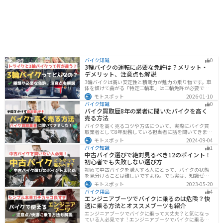
バイク知識
0
3輪バイクの運転に必要な免許は？メリット・
デメリット、注意点も解説
3輪バイクは高い安定性と積載力が魅力の乗り物です。車
体を傾けて曲がる「特定二輪車」は二輪免許が必要です
が、自立する「トライク」は普通自動車免許で運転で
モトスポット
2026-01-10
き、ヘルメット着用も任意です。維持費はバイク並みです
バイク知識
0
が、運転特性や駐車ルールは車種により異なるため、事
バイク買取歴8年の業者に聞いたバイクを高く
前の確認が大切です。
売る方法
バイクを高く売るコツや方法について、実際にバイク買
取業者として8年勤務している担当者に話を聞いてきまし
た！高く買い取ってもらえるバイクの特徴や業者がどの
モトスポット
2024-09-04
くらい利益を上乗せしているかなど、バイクを売ろうと
バイク知識
1
している人は必見の内容になっています。
中古バイク選びで絶対見るべき12のポイント！
初心者でも失敗しない選び方
初めて中古バイクを購入する人にとって、バイクの状態
を見分けることは難しいですよね。でも実は、知識ゼロ
の初心者でも「12のポイント」に注目するだけで、中古
モトスポット
2023-05-20
バイクの良し悪しを簡単に判断することができるんで
バイク用品
4
す！正しいポイントを押させて失敗しないバイク選びが
エンジニアブーツでバイクに乗るのは危険？快
できるようになりましょう。
適に乗る方法とオススメブーツも紹介
エンジニアブーツでバイクに乗って大丈夫？と気になっ
ている人必見です！エンジニアブーツでバイクに乗るメ