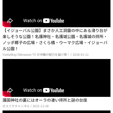
【イジョーバル公園】まさか人工洞窟の中にある滑り台が
楽しそうな公園！名護神社・名護城公園・名護城の拝所・
ノッポ椰子の広場・さくら橋・ウーマク広場・イジョーバ
ル公園！
YuntaWay Okinawan TV ＠沖縄の魅力を届け隊！ / 2026-01-11
護国神社の裏にはオーラの凄い拝所と謎の台座
ボスイケチャンネル / 2021-12-28