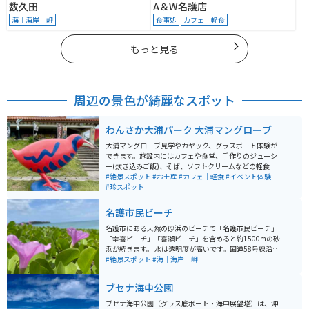
数久田
A＆W名護店
海｜海岸｜岬
食事処
カフェ｜軽食
もっと見る
周辺の景色が綺麗なスポット
わんさか大浦パーク 大浦マングローブ
大浦マングローブ見学やカヤック、グラスボート体験が
できます。施設内にはカフェや食堂、手作りのジューシ
ー(炊き込みご飯)、そば、ソフトクリームなどの軽食も
楽しめます。土産品や新鮮な珍しい採れたて野菜なども
#絶景スポット
#お土産
#カフェ｜軽食
#イベント体験
あり四季を通じて訪れたいスポットです。駐車場も広く
#珍スポット
て整備されています。マングローブ見学は必見です。
名護市民ビーチ
名護市にある天然の砂浜のビーチで「名護市民ビーチ」
「幸喜ビーチ」「喜瀬ビーチ」を含めると約1500mの砂
浜が続きます。 水は透明度が高いです。国道58号線沿い
を走っていると見えてきます。駐車場は無料ですが、遊
#絶景スポット
#海｜海岸｜岬
泳設備などはありません。綺麗な海を見て休憩をしてか
ら北へ南へ行くことができます。
ブセナ海中公園
ブセナ海中公園（グラス底ボート・海中展望塔）は、沖