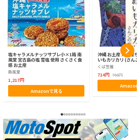
塩キャラメルナッツサブレ小×1箱 南
沖縄 お土産 沖縄産ち
風堂 宮古島の塩 雪塩 使用 さくさく食
いもカリカリ (さんご
感 お土産
くば笠屋
南風堂
714円
766円
1,217円
Amazo
Amazonで見る