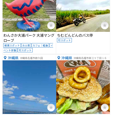
わんさか大浦パーク 大浦マング
ちむどんどんのバス停
ローブ
珍スポット
絶景スポット
お土産
カフェ｜軽食
イ
ベント体験
珍スポット
沖縄県
沖縄県
沖縄県名護市数久田
沖縄県名護市東江５丁目１６
−１２