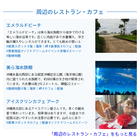
周辺のレストラン・カフェ
エメラルドビーチ
「エメラルドビーチ」は美ら海水族館から徒歩で行ける
美しい海水浴場です。近くに売店があり水着購入、浮き
輪の購入やレンタルができます。とても眺めが良い上に
砂質も良く、浮草やゴミもあまりありません。シーズン
#絶景スポット
#海｜海岸｜岬
#食事処
#カフェ｜軽食
中は監視員も常駐しています。ブルーシールアイスクリ
#商業施設
#ソフトクリーム
#イベント体験
#スイーツ
ームを食べることもできます。午前中にビーチで遊び、
#動植物園
午後から水族館周辺の無料ブースを散策、夕方からは割
引された水族館に行くと、まる1日で沖縄旅行が満喫出
美ら海水族館
来る素晴らしいエリアになります。
沖縄本島北西部にある国営沖縄記念公園（海洋博公園）
内に建てられた水族館で、約680種の生き物が飼育され
ています。大水槽は高さ8.2メートル、横幅22.5メート
ル、水槽と私達の間には厚さ60センチとかなり分厚いア
#動植物園
#海｜海岸｜岬
#カフェ｜軽食
クリルガラスで出来ています。 沖縄周辺の海、水面から
水深700mまでを再現し、光、水質、透明度などをでき
アイスクリンカフェ アーク
るだけ自然の状態に保つことで、沖縄の海の素晴らしさ
と重要性を体験、体感することができます。「サンゴの
沖縄県北部にあるアイスクリン屋さんです。多くの観光
海」水槽で飼育展示されている470群体のサンゴ、世界
客で賑わっています。 駐車場はありますが、お店までの
最大の魚ジンベエザメと世界初の繁殖に成功したナンヨ
経路は迷いやすいため注意が必要です。山の上にあり店
ウマンタが観察できる巨大水槽「黒潮の海」、そして謎
内から海を一望でき、アイスもかわいくオシャレで休憩
#絶景スポット
#カフェ｜軽食
#ソフトクリーム
#スイーツ
に包まれた沖縄の深海を再現した「深層の海」水槽など
にオススメです。
があります。 単なる水槽展示に留まらず、さまざまな角
「周辺のレストラン・カフェ」をもっと見る
度から見られる工夫が施され、解説員によるプログラム
や定期的な企画展示を通じて、何度訪れても新たな発見