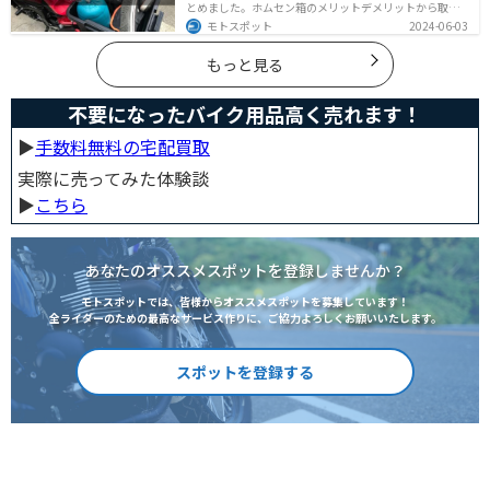
とめました。ホムセン箱のメリットデメリットから取り
付け方法、実際につけてどううだったのか、オススメの
モトスポット
2024-06-03
ホムセン箱まで全て解説します。バイクにホムセン箱を
付けたいと思っている人はぜひ参考にしてください。
もっと見る
不要になったバイク用品高く売れます！
▶︎
手数料無料の宅配買取
実際に売ってみた体験談
▶︎
こちら
あなたのオススメスポットを登録しませんか？
モトスポットでは、皆様からオススメスポットを募集しています！
全ライダーのための最高なサービス作りに、ご協力よろしくお願いいたします。
スポットを登録する