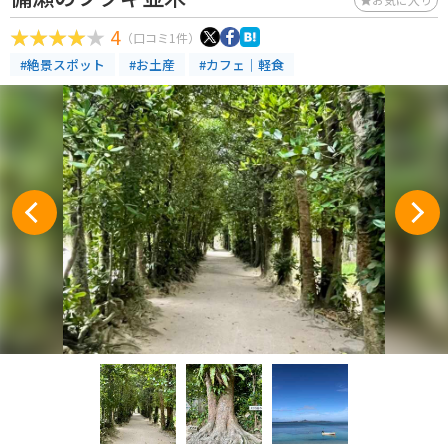
4
（口コミ1件）
#絶景スポット
#お土産
#カフェ｜軽食