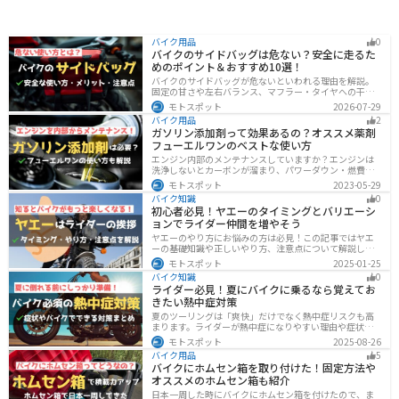
バイク用品
0
バイクのサイドバッグは危ない？安全に走るた
めのポイント＆おすすめ10選！
バイクのサイドバッグが危ないといわれる理由を解説。
固定の甘さや左右バランス、マフラー・タイヤへの干
渉、横幅の変化など安全上の注意点に加え、メリット・
モトスポット
2026-07-29
デメリット、容量・素材・防水性を踏まえた選び方、お
バイク用品
2
すすめのサイドバッグ10選を紹介します。
ガソリン添加剤って効果あるの？オススメ薬剤
フューエルワンのベストな使い方
エンジン内部のメンテナンスしていますか？エンジンは
洗浄しないとカーボンが溜まり、パワーダウン・燃費の
悪化、燃焼以上、エンジンの焼き付きなどのトラブルの
モトスポット
2023-05-29
原因になります。定期的にガソリン添加剤を入れてエン
バイク知識
0
ジン内部も綺麗にしましょう。
初心者必見！ヤエーのタイミングとバリエーシ
ョンでライダー仲間を増やそう
ヤエーのやり方にお悩みの方は必見！この記事ではヤエ
ーの基礎知識や正しいやり方、注意点について解説しま
す。実はヤエーには、ツーリング中の連帯感を高める効
モトスポット
2025-01-25
果があります。この記事を読めば、ヤエーの楽しみ方と
バイク知識
0
安全に行うポイントがわかるでしょう。
ライダー必見！夏にバイクに乗るなら覚えてお
きたい熱中症対策
夏のツーリングは「爽快」だけでなく熱中症リスクも高
まります。ライダーが熱中症になりやすい理由や症状、
危険性、そして安全に楽しむための対策を徹底解説。夏
モトスポット
2025-08-26
用ウェア・水分補給・休憩ポイントの工夫など、猛暑で
バイク用品
5
も快適に走るコツを紹介します。
バイクにホムセン箱を取り付けた！固定方法や
オススメのホムセン箱も紹介
日本一周した時にバイクにホムセン箱を付けたので、ま