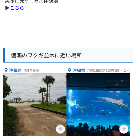
実際に売ってみた体験談
▶︎
こちら
備瀬のフクギ並木に近い場所
沖縄県
沖縄県
沖縄県備瀬
沖縄県国頭郡本部町石川４２４