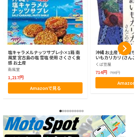
塩キャラメルナッツサブレ小×1箱 南
沖縄 お土産 沖縄産ち
風堂 宮古島の塩 雪塩 使用 さくさく食
いもカリカリ (さんご
感 お土産
くば笠屋
南風堂
714円
766円
1,217円
Amazo
Amazonで見る