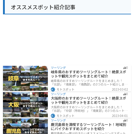
の休憩場所としても最適な場所で、沖縄の自然を感じな
の駅 おおぎみは、沖縄の自然や文化を満喫できるスポッ
オススメスポット紹介記事
がら、地元の美味しいものを楽しんでみてはいかがでし
トです。沖縄観光の際は、ぜひ訪れてみてください。
ょうか。バイクで訪れる場合、道の駅には広い駐車場が
完備されているので安心です。 宜野座村は、パイナップ
ルやマンゴーなどの果物の産地としても知られていま
す。道の駅周辺には、パイナップルパークなどの観光農
園もあり、旬のフルーツ狩りを楽しむこともできます。
ツーリング
0
岐阜県のおすすめツーリングルート！絶景スポ
ットや観光スポットをまとめて紹介
岐阜県のおすすめツーリングルートをまとめました！
「北部」「南東部」「南西部」の3つのルート紹介しま
す。自然豊かな山が充実しており、山を生かした施設や
モトスポット
2023-03-02
グルメ、絶景スポットなど、自然を満喫するツーリング
ツーリング
0
ができます。バイクで岐阜県にツーリングに行く際は参
大阪府のおすすめツーリングルート！絶景スポ
考にしてください。
ットや観光スポットをまとめて紹介
大阪府のおすすめツーリングルートをまとめました！
「北部」「中部（市街地）」「南東部」の3つのルート紹
介します。歴史と近代が融合した魅力的なエリアで様々
モトスポット
2023-04-01
な楽しみ方ができます。バイクで大阪府にツーリングに
ツーリング
0
行く際は参考にしてください。
鹿児島県を満喫するツーリングルート！地域別
にバイクおすすめスポットを紹介
鹿児島県の一度は行きたいオススメツーリングスポット