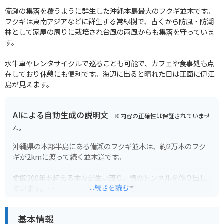
備瀬の集落を覆うように群生した沖縄本島最大のフクギ並木です。
フクギは東南アジアなどに群生する常緑樹で、古くから防風・防潮
林として家屋の周りに栽培され台風の雨風からも集落を守っていま
す。
水牛車やレンタサイクルで巡ることも可能で、カフェや食事処も点
在しており休憩にも便利です。海辺に出ると晴れた日は正面に伊江
島が見えます。
AIによる自動生成の説明文
※内容の正確性は保証されていませ
ん。
沖縄県の本部半島にある備瀬のフクギ並木は、約2万本のフク
ギが2kmに渡って続く並木道です。
樹齢300年を超える木々が生い茂り、緑のトンネルを作り出し
...続きを読む
ています。
木漏れ日が差し込む幻想的な風景は、沖縄の原風景とも言わ
れ、多くの観光客を魅了しています。
基本情報
散策路も整備されているので、ゆっくりと歩いて沖縄の自然を