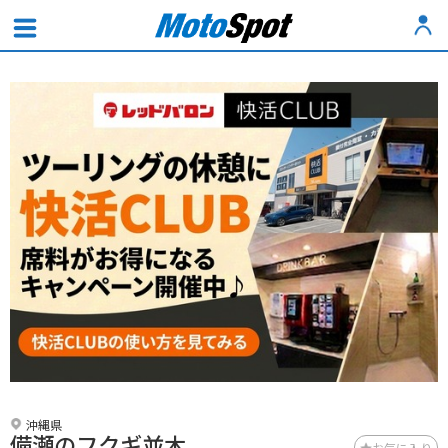
沖縄県
備瀬のフクギ並木
お気に入り