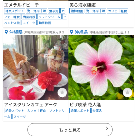
エメラルドビーチ
美ら海水族館
絶景スポット
海｜海岸｜岬
食事処
カ
動植物園
海｜海岸｜岬
カフェ｜軽食
フェ｜軽食
商業施設
ソフトクリーム
イ
ベント体験
スイーツ
動植物園
沖縄県
沖縄県
沖縄県国頭郡本部町浜元９５０
沖縄県国頭郡本部町山里１１５
−１
３−２
アイスクリンカフェ アーク
ピザ喫茶 花人逢
絶景スポット
カフェ｜軽食
ソフトクリ
絶景スポット
食事処
ーム
スイーツ
もっと見る