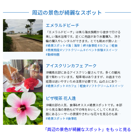
周辺の景色が綺麗なスポット
エメラルドビーチ
「エメラルドビーチ」は美ら海水族館から徒歩で行ける
美しい海水浴場です。近くに売店があり水着購入、浮き
輪の購入やレンタルができます。とても眺めが良い上に
砂質も良く、浮草やゴミもあまりありません。シーズン
#絶景スポット
#海｜海岸｜岬
#食事処
#カフェ｜軽食
中は監視員も常駐しています。ブルーシールアイスクリ
#商業施設
#ソフトクリーム
#イベント体験
#スイーツ
ームを食べることもできます。午前中にビーチで遊び、
#動植物園
午後から水族館周辺の無料ブースを散策、夕方からは割
引された水族館に行くと、まる1日で沖縄旅行が満喫出
アイスクリンカフェ アーク
来る素晴らしいエリアになります。
沖縄県北部にあるアイスクリン屋さんです。多くの観光
客で賑わっています。 駐車場はありますが、お店までの
経路は迷いやすいため注意が必要です。山の上にあり店
内から海を一望でき、アイスもかわいくオシャレで休憩
#絶景スポット
#カフェ｜軽食
#ソフトクリーム
#スイーツ
にオススメです。
ピザ喫茶 花人逢
沖縄北部の人気、食事&オススメ絶景スポットです。本部
から見る海の景色もピザの味をおいしくしてくれます。
庭にあるシーサーの表情やきれいな花々を見るのも楽し
いです。ピザ、野菜サラダ、本部産アセロラジュース、
#絶景スポット
#食事処
マンゴーの森（カットマンゴー）などがいただけます。
「周辺の景色が綺麗なスポット」をもっと見る