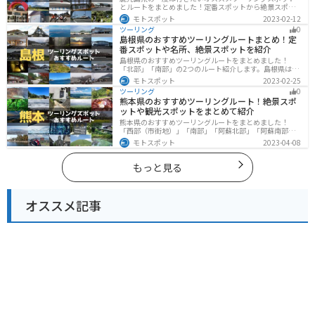
とルートをまとめました！定番スポットから絶景スポッ
ト、温泉、山、海、グルメなど様々なジャンルで楽しめ
モトスポット
2023-02-12
ます。バイクで鹿児島ツーリングに行こうと思っている
ツーリング
0
人は、参考にしてください。
島根県のおすすめツーリングルートまとめ！定
番スポットや名所、絶景スポットを紹介
島根県のおすすめツーリングルートをまとめました！
「北部」「南部」の2つのルート紹介します。島根県は、
海と山が近く、1日で全然違う景色を堪能することができ
モトスポット
2023-02-25
ます。バイクで島根県にツーリングに行く際は参考にし
ツーリング
0
てください。
熊本県のおすすめツーリングルート！絶景スポ
ットや観光スポットをまとめて紹介
熊本県のおすすめツーリングルートをまとめました！
「西部（市街地）」「南部」「阿蘇北部」「阿蘇南部」
の4つのルート紹介します。阿蘇山や天草諸島をはじめと
モトスポット
2023-04-08
した豊かな自然や、熊本城や水前寺成趣園など歴史ある
観光スポットが多数あり、様々な楽しみ方ができます。
バイクで熊本県にツーリングに行く際は参考にしてくだ
もっと見る
さい。
オススメ記事