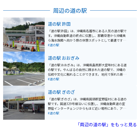
ができ、海に対する興味が尽きないような水族館作りが
周辺の道の駅
なされています。
道の駅 許田
「道の駅 許田」は、沖縄県名護市にある人気の道の駅で
す。沖縄自動車道の終点に位置し、那覇空港から沖縄美
ら海水族館へ向かう際の休憩スポットとして最適です。
地元の新鮮な野菜や果物が豊富に揃う農産物直売所は、
#道の駅
お土産探しにもおすすめです。特に、シークヮーサーや
マンゴーなどの南国フルーツは人気があります。また、
道の駅 おおぎみ
沖縄そばやタコライスなどのご当地グルメが味わえる飲
食店もあります。 バイクで訪れる場合、道の駅には広い
「道の駅 おおぎみ」は、沖縄県島尻郡大宜味村にある道
駐車場が完備されているので安心です。ツーリングの休
の駅です。やんばるの自然に囲まれた道の駅で、沖縄の
憩場所としてはもちろん、沖縄本島北部を巡る際の拠点
伝統や文化に触れることができます。 地元で採れた新鮮
としても便利です。 周辺には、パイナップルパークやナ
な野菜や果物が販売されているほか、沖縄そばなどの軽
#道の駅
ゴパイナップルワイナリーなど、観光スポットも点在し
食も楽しめます。 バイクで訪れる際は、道の駅周辺の景
ています。少し足を延ばせば、古宇利島や美ら海水族館
色を楽しみながらツーリングするのがおすすめです。 大
道の駅 ぎのざ
にもアクセスできます。
宜味村はシークヮーサーの産地としても有名で、道の駅
でもシークヮーサーを使ったジュースやお菓子などが販
「道の駅 ぎのざ」は、沖縄県国頭郡宜野座村にある道の
売されています。 また、道の駅に隣接して、大宜味村立
駅です。国道329号線沿いに位置し、沖縄自動車道の宜
の博物館「やんばる学びの森」があります。 【基本情
野座インターチェンジからもほど近い場所にあり、アク
報】 住所：沖縄県島尻郡大宜味村字根路銘1620 電話番
セスも便利です。 施設内には、地元の新鮮な野菜や果物
#道の駅
号：0980-44-3242 営業時間：9:00～18:00 駐車場：普
をはじめ、沖縄の特産品やお土産が豊富に揃っていま
通車50台、大型車5台 【おすすめポイント】 * 新鮮な地
す。レストランでは、沖縄そばなどの沖縄料理や、地元
「周辺の道の駅」をもっと見る
元産の野菜や果物が購入できる * 沖縄そばなどの郷土料
の食材を使った料理を楽しむことができます。また、道
理が味わえる * シークヮーサーを使ったお土産が豊富 *
の駅に隣接して、野球場や多目的広場などのスポーツ施
やんばるの自然を感じられる 【周辺情報】 * やんばる学
設を備えた「ぎのざ運動公園」があります。 ツーリング
びの森（博物館） * 大宜味村塩屋富士展望台 * ター滝 道