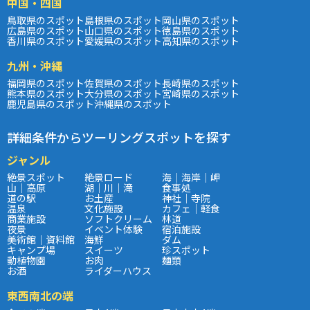
中国・四国
鳥取県のスポット
島根県のスポット
岡山県のスポット
広島県のスポット
山口県のスポット
徳島県のスポット
香川県のスポット
愛媛県のスポット
高知県のスポット
九州・沖縄
福岡県のスポット
佐賀県のスポット
長崎県のスポット
熊本県のスポット
大分県のスポット
宮崎県のスポット
鹿児島県のスポット
沖縄県のスポット
詳細条件からツーリングスポットを探す
ジャンル
絶景スポット
絶景ロード
海｜海岸｜岬
山｜高原
湖｜川｜滝
食事処
道の駅
お土産
神社｜寺院
温泉
文化施設
カフェ｜軽食
商業施設
ソフトクリーム
林道
夜景
イベント体験
宿泊施設
美術館｜資料館
海鮮
ダム
キャンプ場
スイーツ
珍スポット
動植物園
お肉
麺類
お酒
ライダーハウス
東西南北の端