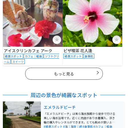
アイスクリンカフェ アーク
ピザ喫茶 花人逢
絶景スポット
カフェ｜軽食
ソフトクリ
絶景スポット
食事処
ーム
スイーツ
もっと見る
周辺の景色が綺麗なスポット
エメラルドビーチ
「エメラルドビーチ」は美ら海水族館から徒歩で行ける
美しい海水浴場です。近くに売店があり水着購入、浮き
輪の購入やレンタルができます。とても眺めが良い上に
砂質も良く、浮草やゴミもあまりありません。シーズン
#絶景スポット
#海｜海岸｜岬
#食事処
#カフェ｜軽食