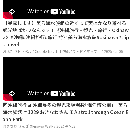
【暴露します】美ら海水族館の近くって実はかなり遊べる
観光地ばかりなんです！《沖縄旅行・観光・旅行・Okinaw
a》#沖縄#沖縄旅行#旅行#旅#美ら海水族館#okinawa#trip
#travel
おふたりトラベル / Couple Travel 【沖縄アウトドアマップ】 / 2025-05-06
◤沖縄旅行◢ 沖縄最多の観光来場者数｢海洋博公園｣｜美ら
海水族館 ♯1229 おきなわさんぽ A stroll through Ocean E
xpo Park.
おきなわ さんぽ Okinawa Walk / 2026-07-12