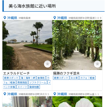
美ら海水族館に近い場所
沖縄県
沖縄県
沖縄県備瀬
沖縄県国頭郡本部町備瀬３８９
エメラルドビーチ
備瀬のフクギ並木
絶景スポット
海｜海岸｜岬
食事処
カ
絶景スポット
お土産
カフェ｜軽食
フェ｜軽食
商業施設
ソフトクリーム
イ
ベント体験
スイーツ
動植物園
沖縄県
沖縄県
沖縄県国頭郡本部町浜元９５０
沖縄県国頭郡本部町山里１１５
−１
３−２