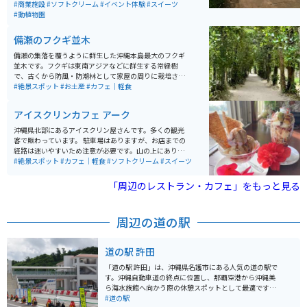
中は監視員も常駐しています。ブルーシールアイスクリ
#商業施設
#ソフトクリーム
#イベント体験
#スイーツ
ームを食べることもできます。午前中にビーチで遊び、
#動植物園
午後から水族館周辺の無料ブースを散策、夕方からは割
引された水族館に行くと、まる1日で沖縄旅行が満喫出
備瀬のフクギ並木
来る素晴らしいエリアになります。
備瀬の集落を覆うように群生した沖縄本島最大のフクギ
並木です。フクギは東南アジアなどに群生する常緑樹
で、古くから防風・防潮林として家屋の周りに栽培され
台風の雨風からも集落を守っています。 水牛車やレンタ
#絶景スポット
#お土産
#カフェ｜軽食
サイクルで巡ることも可能で、カフェや食事処も点在し
ており休憩にも便利です。海辺に出ると晴れた日は正面
アイスクリンカフェ アーク
に伊江島が見えます。
沖縄県北部にあるアイスクリン屋さんです。多くの観光
客で賑わっています。 駐車場はありますが、お店までの
経路は迷いやすいため注意が必要です。山の上にあり店
内から海を一望でき、アイスもかわいくオシャレで休憩
#絶景スポット
#カフェ｜軽食
#ソフトクリーム
#スイーツ
にオススメです。
「周辺のレストラン・カフェ」をもっと見る
周辺の道の駅
道の駅 許田
「道の駅 許田」は、沖縄県名護市にある人気の道の駅で
す。沖縄自動車道の終点に位置し、那覇空港から沖縄美
ら海水族館へ向かう際の休憩スポットとして最適です。
地元の新鮮な野菜や果物が豊富に揃う農産物直売所は、
#道の駅