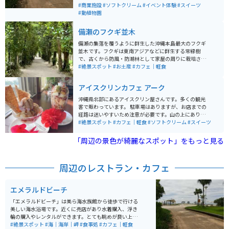
中は監視員も常駐しています。ブルーシールアイスクリ
#商業施設
#ソフトクリーム
#イベント体験
#スイーツ
ームを食べることもできます。午前中にビーチで遊び、
#動植物園
午後から水族館周辺の無料ブースを散策、夕方からは割
引された水族館に行くと、まる1日で沖縄旅行が満喫出
備瀬のフクギ並木
来る素晴らしいエリアになります。
備瀬の集落を覆うように群生した沖縄本島最大のフクギ
並木です。フクギは東南アジアなどに群生する常緑樹
で、古くから防風・防潮林として家屋の周りに栽培され
台風の雨風からも集落を守っています。 水牛車やレンタ
#絶景スポット
#お土産
#カフェ｜軽食
サイクルで巡ることも可能で、カフェや食事処も点在し
ており休憩にも便利です。海辺に出ると晴れた日は正面
アイスクリンカフェ アーク
に伊江島が見えます。
沖縄県北部にあるアイスクリン屋さんです。多くの観光
客で賑わっています。 駐車場はありますが、お店までの
経路は迷いやすいため注意が必要です。山の上にあり店
内から海を一望でき、アイスもかわいくオシャレで休憩
#絶景スポット
#カフェ｜軽食
#ソフトクリーム
#スイーツ
にオススメです。
「周辺の景色が綺麗なスポット」をもっと見る
周辺のレストラン・カフェ
エメラルドビーチ
「エメラルドビーチ」は美ら海水族館から徒歩で行ける
美しい海水浴場です。近くに売店があり水着購入、浮き
輪の購入やレンタルができます。とても眺めが良い上に
砂質も良く、浮草やゴミもあまりありません。シーズン
#絶景スポット
#海｜海岸｜岬
#食事処
#カフェ｜軽食