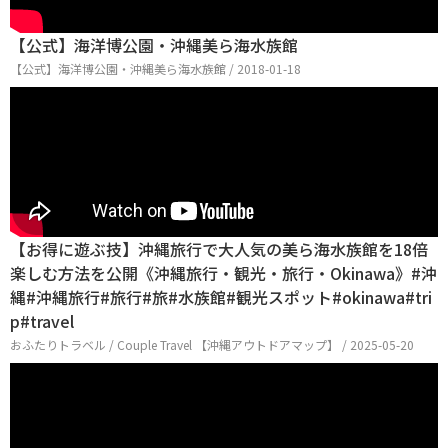
【公式】海洋博公園・沖縄美ら海水族館
【公式】海洋博公園・沖縄美ら海水族館 / 2018-01-18
【お得に遊ぶ技】沖縄旅行で大人気の美ら海水族館を18倍
楽しむ方法を公開《沖縄旅行・観光・旅行・Okinawa》#沖
縄#沖縄旅行#旅行#旅#水族館#観光スポット#okinawa#tri
p#travel
おふたりトラベル / Couple Travel 【沖縄アウトドアマップ】 / 2025-05-20