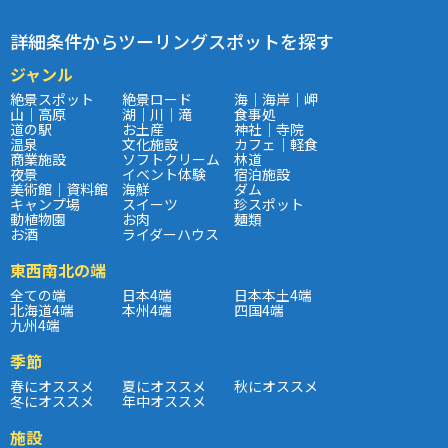
詳細条件からツーリングスポットを探す
ジャンル
絶景スポット
絶景ロード
海｜海岸｜岬
山｜高原
湖｜川｜滝
食事処
道の駅
お土産
神社｜寺院
温泉
文化施設
カフェ｜軽食
商業施設
ソフトクリーム
林道
夜景
イベント体験
宿泊施設
美術館｜資料館
海鮮
ダム
キャンプ場
スイーツ
珍スポット
動植物園
お肉
麺類
お酒
ライダーハウス
東西南北の端
全ての端
日本4端
日本本土4端
北海道4端
本州4端
四国4端
九州4端
季節
春にオススメ
夏にオススメ
秋にオススメ
冬にオススメ
年中オススメ
施設