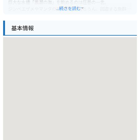
巨大な水槽「黒潮の海」を眺めるのは圧巻の一言。
...続きを読む
ジンベエザメやマンタの雄大な姿はもちろん、回遊する魚群や
水槽の上から差し込む太陽光に心を奪われます。
基本情報
館内には、沖縄の海を再現した水槽が数多くあり、サンゴ礁や
深海の生き物など、多種多様な生物を観察できます。
イルカショーも人気で、可愛らしいイルカのパフォーマンスに
癒されます。
バイクで行く場合は、無料の駐車場があるので安心です。
水族館周辺は沖縄らしい景色が広がり、海岸線を走るのもおす
すめです。