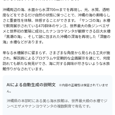
沖縄周辺の海、水面から水深700mまでを再現し、光、水質、透明
度などをできるだけ自然の状態に保つことで、沖縄の海の素晴らし
さと重要性を体験、体感することができます。「サンゴの海」水槽
で飼育展示されている470群体のサンゴ、世界最大の魚ジンベエザ
メと世界初の繁殖に成功したナンヨウマンタが観察できる巨大水槽
「黒潮の海」、そして謎に包まれた沖縄の深海を再現した「深層の
海」水槽などがあります。
単なる水槽展示に留まらず、さまざまな角度から見られる工夫が施
され、解説員によるプログラムや定期的な企画展示を通じて、何度
訪れても新たな発見ができ、海に対する興味が尽きないような水族
館作りがなされています。
AIによる自動生成の説明文
※内容の正確性は保証されていませ
ん。
沖縄県の本部町にある美ら海水族館は、世界最大級の水槽でジ
ンベエザメやナンヨウマンタの複数飼育で有名です。