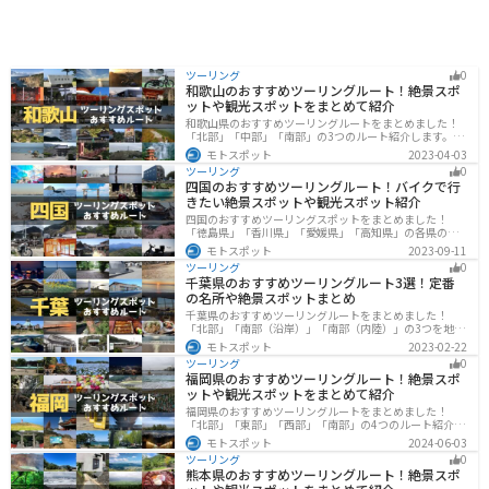
ツーリング
0
和歌山のおすすめツーリングルート！絶景スポ
ットや観光スポットをまとめて紹介
和歌山県のおすすめツーリングルートをまとめました！
「北部」「中部」「南部」の3つのルート紹介します。海
と山に囲まれた自然豊かなエリアが広がり、様々な楽し
モトスポット
2023-04-03
み方ができます。バイクで和歌山県にツーリングに行く
ツーリング
0
際は参考にしてください。
四国のおすすめツーリングルート！バイクで行
きたい絶景スポットや観光スポット紹介
四国のおすすめツーリングスポットをまとめました！
「徳島県」「香川県」「愛媛県」「高知県」の各県の観
光地紹介します。自然豊かな山々や湖、温泉地が点在
モトスポット
2023-09-11
し、四季折々の景色を楽しめるスポットが多数ありま
ツーリング
0
す。バイクで四国にツーリングに行く際は参考にしてく
千葉県のおすすめツーリングルート3選！定番
ださい。
の名所や絶景スポットまとめ
千葉県のおすすめツーリングルートをまとめました！
「北部」「南部（沿岸）」「南部（内陸）」の3つを地域
別で紹介します！千葉は首都圏からのアクセスも良く、
モトスポット
2023-02-22
海と山どちらも堪能できるのでツーリングには最適な場
ツーリング
0
所です。
福岡県のおすすめツーリングルート！絶景スポ
ットや観光スポットをまとめて紹介
福岡県のおすすめツーリングルートをまとめました！
「北部」「東部」「西部」「南部」の4つのルート紹介し
ます。豊かな自然から歴史ある名所、グルメまで多彩な
モトスポット
2024-06-03
魅力が詰まっており、様々な楽しみ方ができます。バイ
ツーリング
0
クで福岡県にツーリングに行く際は参考にしてくださ
熊本県のおすすめツーリングルート！絶景スポ
い。