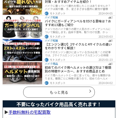
対策・おすすめアイテムを紹介！
バイクに乗っていて疲れを感じたことはありませんか？
バイクは肩や腰、手、足さまざまな箇所に疲労が蓄積し
やすい乗り物です。できるなら楽に乗りたいですよね。
モトスポット
2024-04-05
原因を知り対策を重ねておけば今よりもっと快適に走行
バイク知識
2
することができます。
バイクにガーディアンベルを付ける意味は？お
すすめ13選もご紹介
アメリカのバイク乗りの間で人気のガーディアンベルに
ついて解説します。由来や意味、取り付け位置、かっこ
いいオススメのガーディアンベルも紹介します。自分用
モトスポット
2023-05-03
のお守りとしてだけでなく、プレゼントとしても最適な
バイク知識
0
ので、気になっている人は参考にしてみてください。
【エンジン選び】2サイクルと4サイクルの違い
をわかりやすく解説！
バイクのエンジン選びに迷っている方は必見！この記事
では、2サイクルエンジンと4サイクルエンジンの特徴や
メリット、選び方を解説しています。実は、4サイクルエ
モトスポット
2025-01-23
ンジンは燃費が良く経済的で扱いやすいため、初心者の
バイク用品
0
方にはおすすめです。記事を読めば、最適なエンジン選
初めてのバイク用ヘルメットの選び方は？種類
びのヒントが得られます。
別の特徴やメーカー、おすすめ商品まとめ
バイク用ヘルメットと一言に言っても、様々な種類があ
ります。種類ごとに特徴が違うので、初めてのヘルメッ
ト選びで失敗しないように、しっかりと理解して選ぶよ
モトスポット
2024-04-02
うにしましょう。この記事では、特徴やメリットデメリ
ット、有名メーカーなど初心者が知っておくべきことを
まとめました。
もっと見る
不要になったバイク用品高く売れます！
▶︎
手数料無料の宅配買取