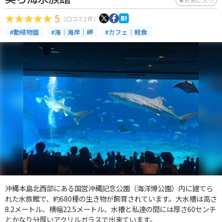
5
（口コミ1件）
#動植物園
#海｜海岸｜岬
#カフェ｜軽食
沖縄本島北西部にある国営沖縄記念公園（海洋博公園）内に建てら
れた水族館で、約680種の生き物が飼育されています。大水槽は高さ
8.2メートル、横幅22.5メートル、水槽と私達の間には厚さ60センチ
とかなり分厚いアクリルガラスで出来ています。