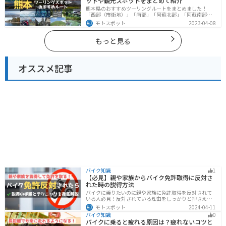
ットや観光スポットをまとめて紹介
熊本県のおすすめツーリングルートをまとめました！
「西部（市街地）」「南部」「阿蘇北部」「阿蘇南部」
の4つのルート紹介します。阿蘇山や天草諸島をはじめと
モトスポット
2023-04-08
した豊かな自然や、熊本城や水前寺成趣園など歴史ある
観光スポットが多数あり、様々な楽しみ方ができます。
バイクで熊本県にツーリングに行く際は参考にしてくだ
もっと見る
さい。
オススメ記事
バイク知識
1
【必見】親や家族からバイク免許取得に反対さ
れた時の説得方法
バイクに乗りたいのに親や家族に免許取得を反対されて
いる人必見！反対されている理由をしっかりと押さえて
おけば相手に理解してもらえます。無闇に説得するので
モトスポット
2024-04-11
はなく、誠意を持って対応することが大切です。この記
バイク知識
0
事では理由や説得の手順、テクニックをまとめました。
バイクに乗ると疲れる原因は？疲れないコツと