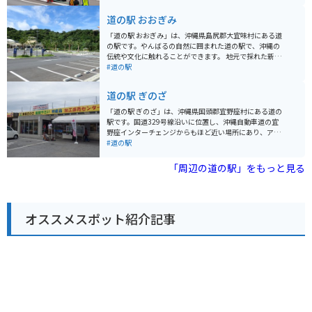
お土産探しにもおすすめです。特に、シークヮーサーや
マンゴーなどの南国フルーツは人気があります。また、
道の駅 おおぎみ
沖縄そばやタコライスなどのご当地グルメが味わえる飲
食店もあります。 バイクで訪れる場合、道の駅には広い
「道の駅 おおぎみ」は、沖縄県島尻郡大宜味村にある道
駐車場が完備されているので安心です。ツーリングの休
の駅です。やんばるの自然に囲まれた道の駅で、沖縄の
憩場所としてはもちろん、沖縄本島北部を巡る際の拠点
伝統や文化に触れることができます。 地元で採れた新鮮
としても便利です。 周辺には、パイナップルパークやナ
な野菜や果物が販売されているほか、沖縄そばなどの軽
#道の駅
ゴパイナップルワイナリーなど、観光スポットも点在し
食も楽しめます。 バイクで訪れる際は、道の駅周辺の景
ています。少し足を延ばせば、古宇利島や美ら海水族館
色を楽しみながらツーリングするのがおすすめです。 大
道の駅 ぎのざ
にもアクセスできます。
宜味村はシークヮーサーの産地としても有名で、道の駅
でもシークヮーサーを使ったジュースやお菓子などが販
「道の駅 ぎのざ」は、沖縄県国頭郡宜野座村にある道の
売されています。 また、道の駅に隣接して、大宜味村立
駅です。国道329号線沿いに位置し、沖縄自動車道の宜
の博物館「やんばる学びの森」があります。 【基本情
野座インターチェンジからもほど近い場所にあり、アク
報】 住所：沖縄県島尻郡大宜味村字根路銘1620 電話番
セスも便利です。 施設内には、地元の新鮮な野菜や果物
#道の駅
号：0980-44-3242 営業時間：9:00～18:00 駐車場：普
をはじめ、沖縄の特産品やお土産が豊富に揃っていま
通車50台、大型車5台 【おすすめポイント】 * 新鮮な地
す。レストランでは、沖縄そばなどの沖縄料理や、地元
「周辺の道の駅」をもっと見る
元産の野菜や果物が購入できる * 沖縄そばなどの郷土料
の食材を使った料理を楽しむことができます。また、道
理が味わえる * シークヮーサーを使ったお土産が豊富 *
の駅に隣接して、野球場や多目的広場などのスポーツ施
やんばるの自然を感じられる 【周辺情報】 * やんばる学
設を備えた「ぎのざ運動公園」があります。 ツーリング
びの森（博物館） * 大宜味村塩屋富士展望台 * ター滝 道
の休憩場所としても最適な場所で、沖縄の自然を感じな
の駅 おおぎみは、沖縄の自然や文化を満喫できるスポッ
オススメスポット紹介記事
がら、地元の美味しいものを楽しんでみてはいかがでし
トです。沖縄観光の際は、ぜひ訪れてみてください。
ょうか。バイクで訪れる場合、道の駅には広い駐車場が
完備されているので安心です。 宜野座村は、パイナップ
ルやマンゴーなどの果物の産地としても知られていま
す。道の駅周辺には、パイナップルパークなどの観光農
園もあり、旬のフルーツ狩りを楽しむこともできます。