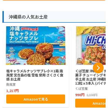
沖縄県の人気お土産
塩キャラメルナッツサブレ小×1箱 南
くば笠屋 沖縄 ハイチ
風堂 宮古島の塩 雪塩 使用 さくさく食
菓子 チューイングキ
感 お土産
手土産 お土産 沖縄限
12粒ｘ5本入 (パイナ
南風堂
くば笠屋
1,217円
990円
1,100円
Amazonで見る
Amazo