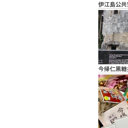
伊江島公共
今帰仁黒糖