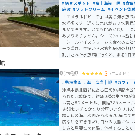
#絶景スポット
#海｜海岸｜岬
#食事
施設
#ソフトクリーム
#イベント体
「エメラルドビーチ」は美ら海水族館
水浴場です。近くに売店があり水着購
ルができます。とても眺めが良い上に
あまりありません。シーズン中は監視
ーシールアイスクリームを食べること
チで遊び、午後から水族館周辺の無料
割引された水族館に行くと、まる1日
晴らしいエリアになります。
館
5
沖縄県
（口コミ1件）
#動植物園
#海｜海岸｜岬
#カフェ｜
沖縄本島北西部にある国営沖縄記念公
られた水族館で、約680種の生き物が
は高さ8.2メートル、横幅22.5メー
さ60センチとかなり分厚いアクリルガラ
縄周辺の海、水面から水深700mまで
度などをできるだけ自然の状態に保つ
しさと重要性を体験、体感することが
水槽で飼育展示されている470群体の