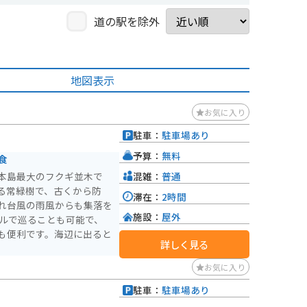
道の駅を除外
地図表示
お気に入り
駐車：
駐車場あり
予算：
無料
食
混雑：
普通
本島最大のフクギ並木で
る常緑樹で、古くから防
滞在：
2時間
れ台風の雨風からも集落を
施設：
屋外
も便利です。海辺に出ると
詳しく見る
お気に入り
駐車：
駐車場あり