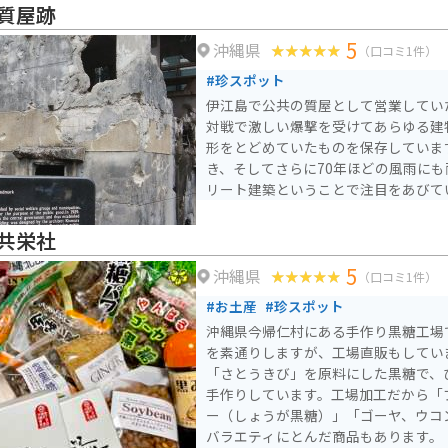
質屋跡
5
沖縄県
（口コミ1件）
#珍スポット
伊江島で公共の質屋として営業してい
対戦で激しい爆撃を受けてあらゆる建
形をとどめていたものを保存していま
き、そしてさらに70年ほどの風雨に
リート建築ということで注目をあびて
共栄社
5
沖縄県
（口コミ1件）
#お土産
#珍スポット
沖縄県今帰仁村にある手作り黒糖工場
を素通りしますが、工場直販もしてい
「さとうきび」を原料にした黒糖で、
手作りしています。工場加工だから「
ー（しょうが黒糖）」「ゴーヤ、ウコ
バラエティにとんだ商品もあります。