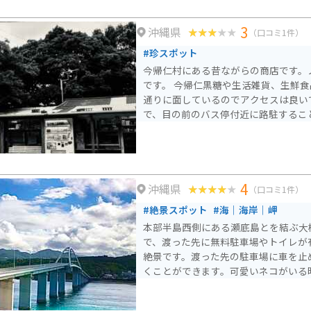
3
沖縄県
（口コミ1件）
#珍スポット
今帰仁村にある昔ながらの商店です。
です。 今帰仁黒糖や生活雑貨、生鮮
通りに面しているのでアクセスは良い
で、目の前のバス停付近に路駐するこ
4
沖縄県
（口コミ1件）
#絶景スポット
#海｜海岸｜岬
本部半島西側にある瀬底島とを結ぶ大橋
で、渡った先に無料駐車場やトイレが
絶景です。渡った先の駐車場に車を止
くことができます。可愛いネコがいる