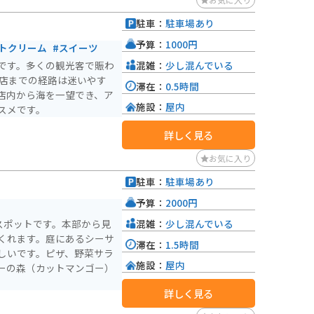
ンヨウマンタが観察できる
駐車：
駐車場あり
まれた沖縄の深海を再現し
予算：
1000円
フトクリーム
#スイーツ
が施され、解説員によるプ
混雑：
少し混んでいる
です。多くの観光客で賑わ
、何度訪れても新たな発見
お店までの経路は迷いやす
滞在：
0.5時間
うな水族館作りがなされて
店内から海を一望でき、ア
施設：
屋内
スメです。
詳しく見る
お気に入り
駐車：
駐車場あり
予算：
2000円
混雑：
少し混んでいる
スポットです。本部から見
くれます。庭にあるシーサ
滞在：
1.5時間
しいです。ピザ、野菜サラ
施設：
屋内
ーの森（カットマンゴー）
詳しく見る