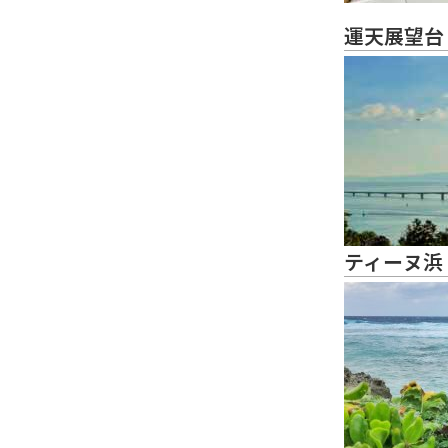
運天展望台
ティーヌ浜