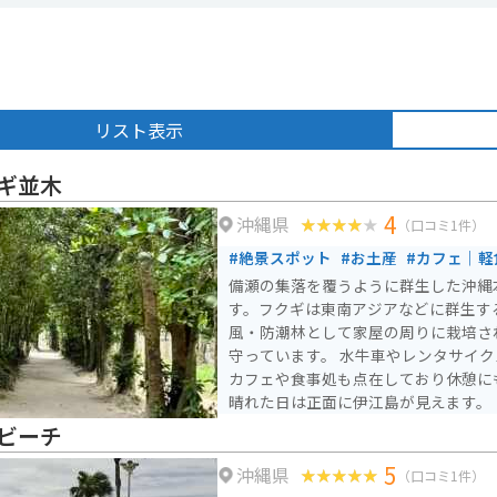
リスト表示
ギ並木
4
沖縄県
（口コミ1件）
#絶景スポット
#お土産
#カフェ｜軽
備瀬の集落を覆うように群生した沖縄
す。フクギは東南アジアなどに群生す
風・防潮林として家屋の周りに栽培さ
守っています。 水牛車やレンタサイクルで巡ることも可能で、
カフェや食事処も点在しており休憩に
晴れた日は正面に伊江島が見えます。
ビーチ
5
沖縄県
（口コミ1件）