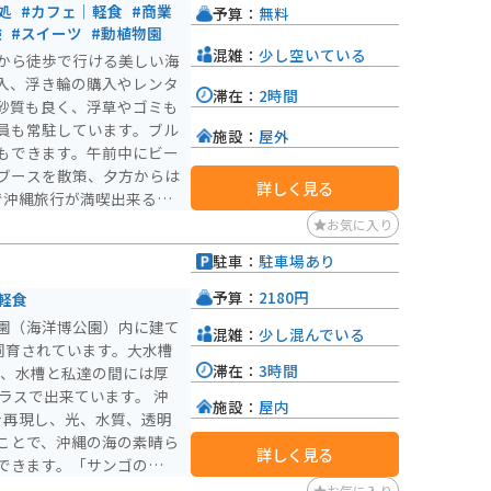
処
#カフェ｜軽食
#商業
予算：
無料
験
#スイーツ
#動植物園
混雑：
少し空いている
から徒歩で行ける美しい海
入、浮き輪の購入やレンタ
滞在：
2時間
砂質も良く、浮草やゴミも
員も常駐しています。ブル
施設：
屋外
もできます。午前中にビー
ブースを散策、夕方からは
詳しく見る
で沖縄旅行が満喫出来る素
お気に入り
駐車：
駐車場あり
予算：
2180円
軽食
園（海洋博公園）内に建て
混雑：
少し混んでいる
飼育されています。大水槽
滞在：
3時間
トル、水槽と私達の間には厚
スで出来ています。 沖
施設：
屋内
を再現し、光、水質、透明
ことで、沖縄の海の素晴ら
詳しく見る
できます。「サンゴの海」
サンゴ、世界最大の魚ジン
お気に入り