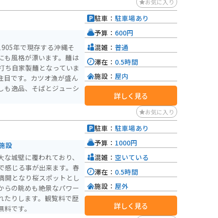
お気に入り
駐車：
駐車場あり
予算：
600円
混雑：
普通
905年で現存する沖縄そ
にも風格が漂います。麺は
滞在：
0.5時間
打ち自家製麺となっていま
施設：
屋内
注目です。カツオ漁が盛ん
しも逸品、そばとジューシ
詳しく見る
お気に入り
駐車：
駐車場あり
）
予算：
1000円
施設
混雑：
空いている
大な城壁に覆われており、
で感じる事が出来ます。春
滞在：
0.5時間
満開となり桜スポットとし
施設：
屋外
からの眺めも絶景なパワー
れたりします。観覧料で歴
詳しく見る
無料です。