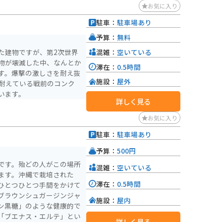
お気に入り
駐車：
駐車場あり
予算：
無料
混雑：
空いている
た建物ですが、第2次世界
物が壊滅した中、なんとか
滞在：
0.5時間
す。爆撃の激しさを耐え抜
施設：
屋外
も耐えている戦前のコンク
います。
詳しく見る
お気に入り
駐車：
駐車場あり
予算：
500円
です。殆どの人がこの場所
混雑：
空いている
ます。沖縄で栽培された
滞在：
0.5時間
ひとつひとつ手間をかけて
ブラウンシュガージンジャ
施設：
屋内
ン黒糖」のような健康的で
「ブエナス・エルテ」とい
詳しく見る