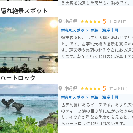
う大賞を受賞した商品もお勧めです。
 隠れ絶景スポット
5
沖縄県
（口コミ1件）
#絶景スポット
#海｜海岸｜岬
運天森園地、古宇利大橋とあわせて行
ト」です。古宇利大橋の遠景を真横か
す。運天港や集落の北側高台にある運
ります。朝早く行くと日の出が真正面
 ハートロック
5
沖縄県
（口コミ1件）
#絶景スポット
#海｜海岸｜岬
古宇利島にあるビーチです。あまり広
のティーヌ浜の目の前に広がる海の中
り、その岩が重なる角度から見ると、
らハートロックと呼ばれています。