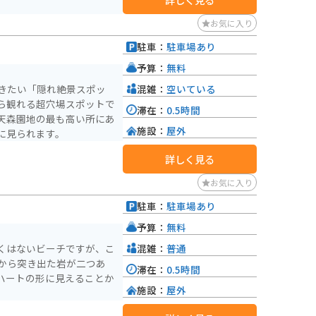
お気に入り
駐車：
駐車場あり
予算：
無料
混雑：
空いている
きたい「隠れ絶景スポッ
ら観れる超穴場スポットで
滞在：
0.5時間
天森園地の最も高い所にあ
施設：
屋外
に見られます。
詳しく見る
お気に入り
駐車：
駐車場あり
予算：
無料
混雑：
普通
くはないビーチですが、こ
から突き出た岩が二つあ
滞在：
0.5時間
ハートの形に見えることか
施設：
屋外