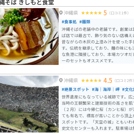
縄そば きしもと食堂
5
沖縄県
（口コミ1件）
#食事処
#麺類
沖縄そばの老舗中の老舗です。創業は1
ば店では最古で、飾り気のない店構え
昔ながらの木灰の上澄み汁を使った手
す。伝統を継承しており、麺の味にも
な魚港に隣接しており、本場カツオだ
ーのセットもオススメです。
4.5
沖縄県
（口コミ2件
#絶景スポット
#海｜海岸｜岬
#文化
世界遺産にもなっている城跡です。広
当時の王朝繁栄と建築技術の高さを肌
（２月）には今帰仁桜（カンヒ桜）が
ても有名で、標高が高いことから頂上
スポットです。「天空の城」ともいわ
史文化センターも入れます。駐車場は