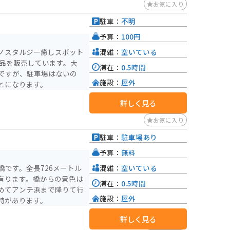
お気に入り
駐車：
不明
予算：
100円
混雑：
空いている
ノスタルジー癒しスポット
食品を販売しています。大
滞在：
0.5時間
ですが、駐車場はないの
施設：
屋外
とになります。
詳しく見る
お気に入り
駐車：
駐車場あり
予算：
無料
混雑：
空いている
です。全長726メートル
有ります。橋からの景色は
滞在：
0.5時間
めてアンチ浜まで降りて行
施設：
屋外
時があります。
詳しく見る