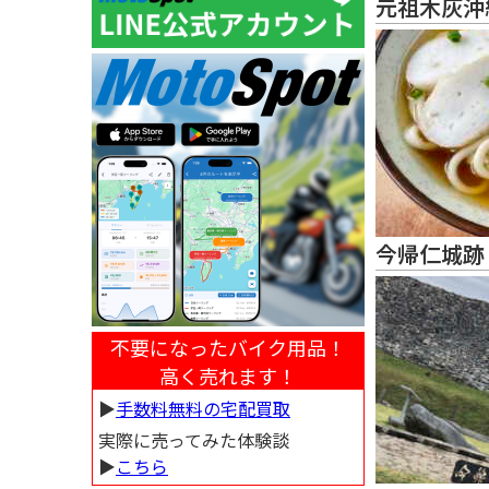
元祖木灰沖
今帰仁城跡
不要になったバイク用品！
高く売れます！
▶︎
手数料無料の宅配買取
実際に売ってみた体験談
▶︎
こちら