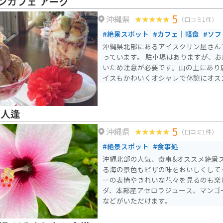
ンカフェ アーク
ベエザメと世界初の繁殖に成功したナ
5
沖縄県
巨大水槽「黒潮の海」、そして謎に包
（口コミ1件）
た「深層の海」水槽などがあります。 単なる水槽展示に留まら
#絶景スポット
#カフェ｜軽食
#ソ
ず、さまざまな角度から見られる工夫
沖縄県北部にあるアイスクリン屋さん
ログラムや定期的な企画展示を通じて
っています。 駐車場はありますが、
ができ、海に対する興味が尽きないよ
いため注意が必要です。山の上にあり
います。
イスもかわいくオシャレで休憩にオス
花人逢
5
沖縄県
（口コミ1件）
#絶景スポット
#食事処
沖縄北部の人気、食事&オススメ絶景
る海の景色もピザの味をおいしくして
ーの表情やきれいな花々を見るのも楽
ダ、本部産アセロラジュース、マンゴ
などがいただけます。