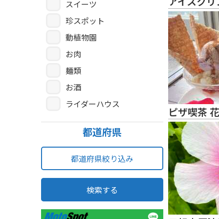
アイスクリ
スイーツ
珍スポット
動植物園
お肉
麺類
お酒
ライダーハウス
ピザ喫茶 
都道府県
都道府県絞り込み
検索する