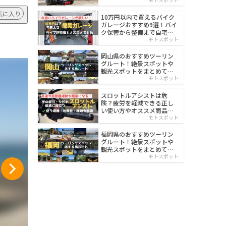
イルド
気に入り
10万円以内で買えるバイク
ガレージおすすめ9選！バイ
ク保管から整備まで自宅で
楽々
モトスポット
岡山県のおすすめツーリン
グルート！絶景スポットや
観光スポットをまとめて紹
介
モトスポット
スロットルアシストは危
険？疲労を軽減できる正し
い使い方やオススメ商品を
紹介
モトスポット
福岡県のおすすめツーリン
グルート！絶景スポットや
観光スポットをまとめて紹
介
モトスポット