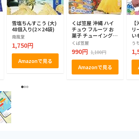
雪塩ちんすこう (大)
くば笠屋 沖縄 ハイ
【
48個入り(2×24袋)
チュウ フルーツ お
リ
菓子 チューイングキ
い
南風堂
ャンディ おやつ 手
な
くば笠屋
う
1,750円
土産 お土産 沖縄限
標
990円
1,
1,100円
定 ハイチュウ 1本12
ケ
粒ｘ5本入 (パイナッ
Amazonで見る
プル)
Amazonで見る