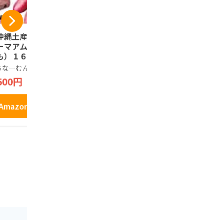
沖縄土産】カント
沖縄 限定 紅芋 あん
オリオンビー
ーマアム（沖縄紅
バター リーフ パイ
ャツ ピンク
も）１６枚入 うち
個包装 土産 お菓子
クルーネッ
ーむんシール（商
おやつ ギフト スイ
ちなーむん
ノーブランド品
オリオン
登録済）同梱パッ
ーツ 和菓子 人気 9個
500円
1,699円
2,699円
ージ
入り お土産 ばらま
き 焼き菓子
Amazonで見る
Amazonで見る
Amazo