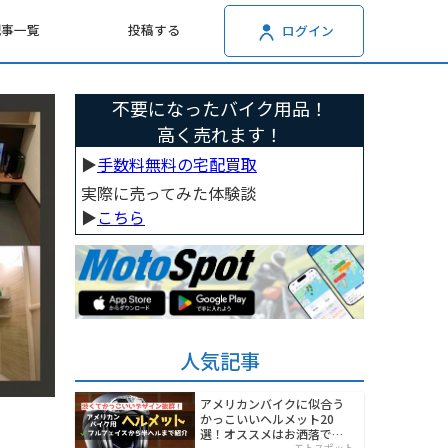
記事一覧
投稿する
ログイン
不要になったバイク用品！
高く売れます！
▶︎
手数料無料の宅配買取
実際に売ってみた体験談
▶︎
こちら
人気記事
アメリカンバイクに似合う
かっこいいヘルメット20
選！オススメはお洒落でワ
モトスポット