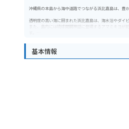
沖縄県の本島から海中道路でつながる浜比嘉島は、豊
透明度の高い海に囲まれた浜比嘉島は、海水浴やダイ
また、島内には琉球開闢神話に登場するアマミキヨが祀ら
す。
バイクで島を一周するのもおすすめです。
基本情報
信号が少なく、海沿いを走る爽快な道が続きます。
ただし、道幅が狭い場所もあるので、走行には注意が