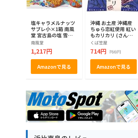
塩キャラメルナッツ
沖縄 お土産 沖縄産
サブレ小×1箱 南風
ちゅら恋紅使用 紅い
堂 宮古島の塩 雪塩
もカリカリ (さんご
使用 さくさく食感
の塩)
南風堂
くば笠屋
お土産
1,217円
714円
766円
Amazonで見る
Amazonで見る