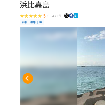
浜比嘉島
5
（口コミ1件）
#海｜海岸｜岬