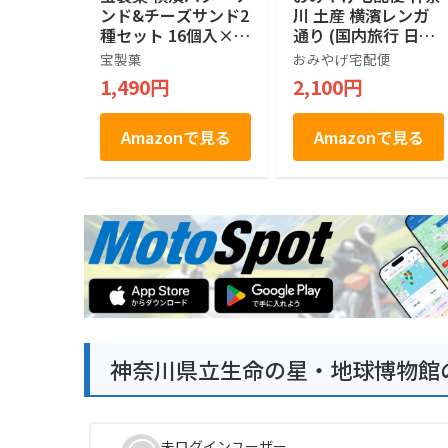
ンド&チーズサンド2
川 土産 横濱レンガ
種セット 16個入×2
通り (国内旅行 日本
箱
神奈川 お土産）
宝製菓
おみやげ宅配便
1,490円
2,100円
Amazonで見る
Amazonで見る
神奈川県立生命の星・地球博物館
未ログインユーザー