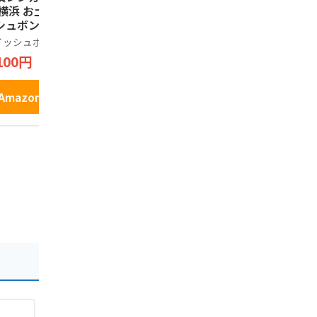
 横浜 お土産 ウイ
0枚入(抹茶・小倉 各
ック ギフト
シュボン お取り寄
5枚)
詰め合わせ
 ギフト 贈答用 お
お菓子 銘店
イッシュボン
鎌倉五郎
コロンバン
子 焼菓子 お年賀
ント 缶 プ
100円
2,100円
648円
81
中元 お歳暮 帰省
クッキー 9
産 プレゼント お
い
Amazonで見る
Amazonで見る
Amazo