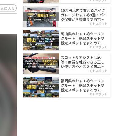
イルド
お気に入り
10万円以内で買えるバイク
ガレージおすすめ9選！バイ
ク保管から整備まで自宅で
楽々
モトスポット
岡山県のおすすめツーリン
グルート！絶景スポットや
観光スポットをまとめて紹
介
モトスポット
スロットルアシストは危
険？疲労を軽減できる正し
い使い方やオススメ商品を
紹介
モトスポット
福岡県のおすすめツーリン
グルート！絶景スポットや
観光スポットをまとめて紹
介
モトスポット