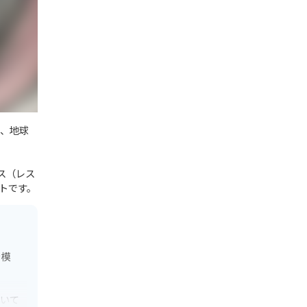
性、地球
ス（レス
トです。
や模
ついて