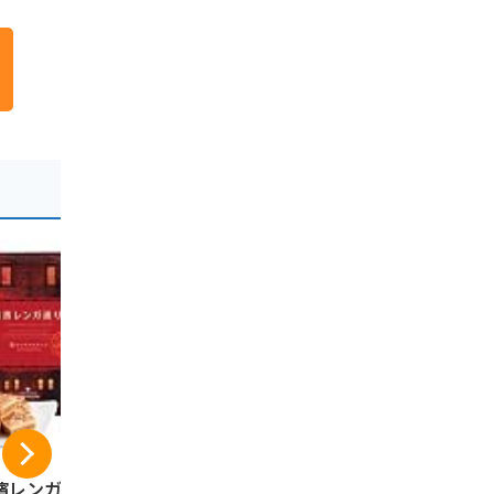
濱レンガ通り12個
鎌倉五郎 鎌倉半月 1
コロンバン