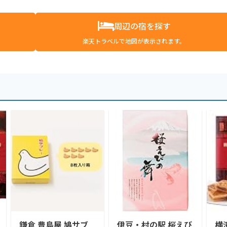
周辺の宿を探す
楽天トラベルで地図が表示されます。
鎌倉 豊島屋 鳩サブ
伊豆・村の駅 桜えび
横