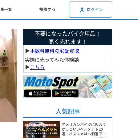
記事一覧
投稿する
ログイン
不要になったバイク用品！
高く売れます！
▶︎
手数料無料の宅配買取
実際に売ってみた体験談
▶︎
こちら
人気記事
アメリカンバイクに似合う
かっこいいヘルメット20
選！オススメはお洒落でワ
モトスポット