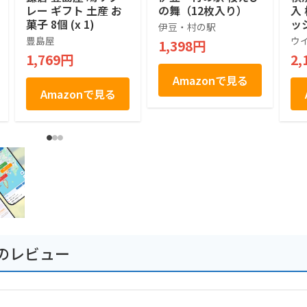
レー ギフト 土産 お
の舞（12枚入り）
入
菓子 8個 (x 1)
ッ
伊豆・村の駅
せ
豊島屋
ウ
1,398円
菓
1,769円
2,
お
土
Amazonで見る
祝
Amazonで見る
のレビュー