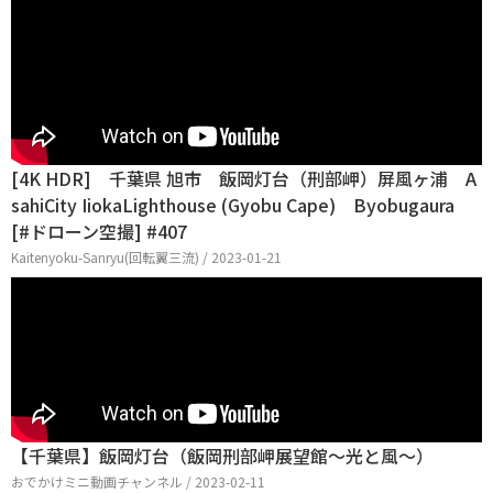
[4K HDR] 千葉県 旭市 飯岡灯台（刑部岬）屏風ヶ浦 A
sahiCity IiokaLighthouse (Gyobu Cape) Byobugaura
[#ドローン空撮] #407
Kaitenyoku-Sanryu(回転翼三流) / 2023-01-21
【千葉県】飯岡灯台（飯岡刑部岬展望館～光と風～）
おでかけミニ動画チャンネル / 2023-02-11