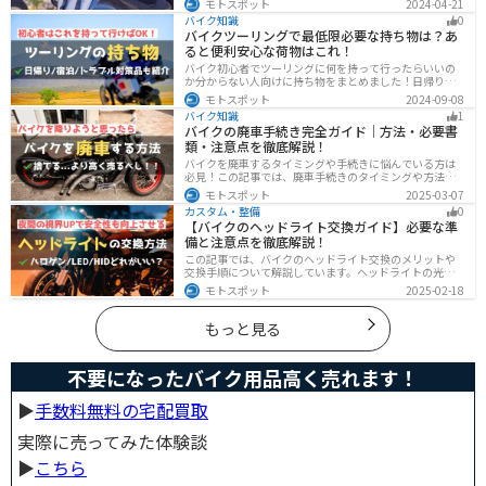
モトスポット
2024-04-21
吸盤でつけるだけで非常に簡単、しっかり固定したい人
バイク知識
0
はベルトを使うこともできます。
バイクツーリングで最低限必要な持ち物は？あ
ると便利安心な荷物はこれ！
バイク初心者でツーリングに何を持って行ったらいいの
か分からない人向けに持ち物をまとめました！日帰りや1
泊以上の日数別、トラブル対策やメンテ用品、出先であ
モトスポット
2024-09-08
ると便利なアイテムまで全て解説しています。アレを忘
バイク知識
1
れた！持ってきたけど使わなかったなど出先で困らない
バイクの廃車手続き完全ガイド｜方法・必要書
よう自分に必要な荷物を把握しておきましょう。
類・注意点を徹底解説！
バイクを廃車するタイミングや手続きに悩んでいる方は
必見！この記事では、廃車手続きのタイミングや方法、
流れを解説しています。実は、手続きの注意点や業者に
モトスポット
2025-03-07
依頼する際のポイントがあります。記事を読めば、バイ
カスタム・整備
0
クの廃車手続きがスムーズに行えるでしょう。
【バイクのヘッドライト交換ガイド】必要な準
備と注意点を徹底解説！
この記事では、バイクのヘッドライト交換のメリットや
交換手順について解説しています。ヘッドライトの光が
弱くなっていませんか？夜間の視界を改善するために
モトスポット
2025-02-18
は、適切なヘッドライト交換が必要です。自分で交換す
る方法からショップに依頼する場合の費用までわかりや
すくお伝えします！
もっと見る
不要になったバイク用品高く売れます！
▶︎
手数料無料の宅配買取
実際に売ってみた体験談
▶︎
こちら