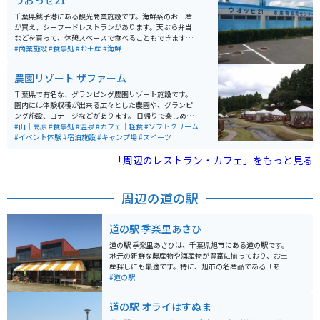
うおっせ21
千葉県銚子港にある観光商業施設です。海鮮系のお土産
が買え、シーフードレストランがあります。天ぷら弁当
などを買って、休憩スペースで食べることもできます。
水産物は宅配便発送にも対応しているので、バイクで苦
#商業施設
#食事処
#お土産
#海鮮
労して持ち帰らなくても大丈夫です。
農園リゾート ザファーム
千葉県で有名な、グランピング農園リゾート施設です。
園内には体験収穫が出来る広々とした農園や、グランピ
ング施設、コテージなどがあります。 日帰りで楽しめる
BBQ場や、農園で取れた野菜を使用した料理、手作りス
#山｜高原
#食事処
#温泉
#カフェ｜軽食
#ソフトクリーム
イーツなどを頂けるカフェなどもあります。 ジップライ
#イベント体験
#宿泊施設
#キャンプ場
#スイーツ
ンなどのアクティビティや日帰り温泉もあるので、日帰
りでものんびりと楽しめるリゾート施設です。
「周辺のレストラン・カフェ」をもっと見る
周辺の道の駅
道の駅 季楽里あさひ
道の駅 季楽里あさひは、千葉県旭市にある道の駅です。
地元の新鮮な農産物や海産物が豊富に揃っており、お土
産探しにも最適です。特に、旭市の名産品である「あさ
ひサンライズトマト」は、甘みと酸味のバランスが良
#道の駅
く、お土産にぴったりです。 食事処では、地元産の食材
をふんだんに使った料理を楽しむことができます。新鮮
道の駅 オライはすぬま
な海鮮丼や、あさひサンライズトマトを使ったパスタな
どがおすすめです。また、併設されている「旭ふれあい