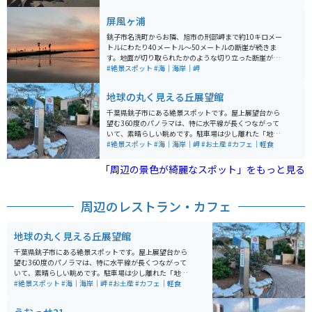
ます。寒い時期は人もまばらなので、笑い声など騒音も
少なく、ゆったりと過ごせます。バンガローもあるた
屏風ヶ浦
め、寒いのが苦手な方はそちらを利用するのもオススメ
です。
銚子市名洗町からお隣、旭市の刑部岬まで約10キロメー
トルにわたり40メートル～50メートルの断崖が続きま
す。地面が切り取られたかのような切り立った断崖が続
くさまは、英仏海峡のドーバーの「白い壁」にも匹敵す
#絶景スポット
#海｜海岸｜岬
るといわれ、「東洋のドーバー」とも呼ばれています。
地球の丸く見える丘展望館
千葉県銚子市にある絶景スポットです。屋上展望台から
望む360度のパノラマは、特に水平線が長くつながって
いて、素晴らしい眺めです。駐車場は少し離れた「地球
の丸く見える丘ふれあい広場」になります。天気が良い
#絶景スポット
#海｜海岸｜岬
#お土産
#カフェ｜軽食
日は富士山や筑波山まで見えるそうです。建物内には、
売店や喫茶コーナーがあります。
「周辺の景色が綺麗なスポット」をもっと見る
周辺のレストラン・カフェ
地球の丸く見える丘展望館
千葉県銚子市にある絶景スポットです。屋上展望台から
望む360度のパノラマは、特に水平線が長くつながって
いて、素晴らしい眺めです。駐車場は少し離れた「地球
の丸く見える丘ふれあい広場」になります。天気が良い
#絶景スポット
#海｜海岸｜岬
#お土産
#カフェ｜軽食
日は富士山や筑波山まで見えるそうです。建物内には、
売店や喫茶コーナーがあります。