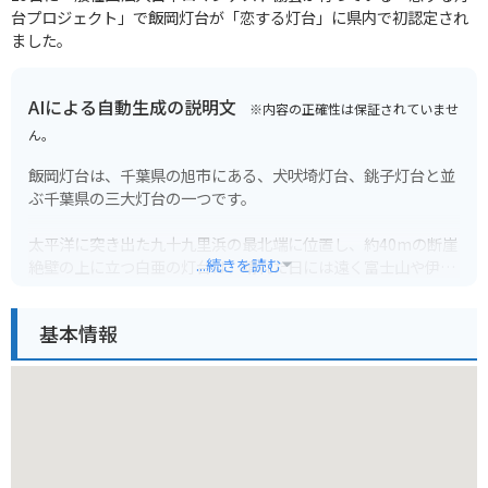
台プロジェクト」で飯岡灯台が「恋する灯台」に県内で初認定され
ました。
AIによる自動生成の説明文
※内容の正確性は保証されていませ
ん。
飯岡灯台は、千葉県の旭市にある、犬吠埼灯台、銚子灯台と並
ぶ千葉県の三大灯台の一つです。
太平洋に突き出た九十九里浜の最北端に位置し、約40mの断崖
...続きを読む
絶壁の上に立つ白亜の灯台は、晴れた日には遠く富士山や伊豆
大島を望むこともできます。
基本情報
周辺には、飯岡漁港があり、新鮮な魚介類を味わえる他、海水
浴場やキャンプ場などもあり、一年を通して楽しめる観光スポ
ットです。
バイクで訪れる際は、駐車場から灯台までは徒歩となるため、
歩きやすい靴がおすすめです。また、断崖絶壁からの眺めは絶
景ですが、強風には注意が必要です。