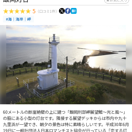
5
（口コミ1件）
#海｜海岸｜岬
60メートルの断崖絶壁の上に建つ「飯岡刑部岬展望館～光と風～」
の脇にある小型の灯台です。隣接する展望デッキからは市内や九十
九里浜が一望でき、朝夕の景色は特に素晴らしいです。平成30年6月
19日に一般社団法人日本ロマンチスト協会が行っている「恋する灯