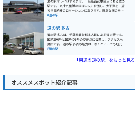
道の駅 オライはすぬまは、千葉県山武市蓮沼にある道の
パーク」には、風車や遊具があり、家族連れで楽しむこ
駅です。 九十九里浜のほぼ中央に位置し、太平洋を一望
とができます。バイクで訪れる際は、駐車場も広く、休
できる絶好のロケーションにあります。新鮮な海の幸を
憩場所としても最適です。 道の駅 季楽里あさひは、地元
味わえるレストランや、地元の農産物を販売する直売所
#道の駅
の魅力が詰まった道の駅です。ぜひ足を運んで、旭市の
などがあり、ドライブの休憩スポットとして人気です。
魅力を満喫してください。
施設内には、サーフィン帰りの方が利用できる温水シャ
道の駅 多古
ワーやコインロッカーも完備されています。また、バイ
クスタンドも設置されているので、ツーリングの休憩に
道の駅 多古は、千葉県香取郡多古町にある道の駅です。
も最適です。 周辺には、蓮沼海浜公園や、成東・東金九
国道296号と国道409号の交差点に位置し、アクセスも
十九里有料道路のインターチェンジもあり、観光の拠点
良好です。 道の駅 多古の魅力は、なんといっても地元の
としても便利です。道の駅で購入できる、地元産の新鮮
新鮮な農産物が手に入ることです。併設されている「あ
#道の駅
な野菜や果物を使ったジャムやピクルスはお土産におす
じさい館」では、地元農家が丹精込めて作った野菜や果
すめです。
物がずらりと並びます。特に多古町は米の産地として知
「周辺の道の駅」をもっと見る
られており、美味しいお米がお手頃価格で購入できま
す。また、併設されているレストランでは、地元食材を
ふんだんに使った料理を楽しむことができます。 バイク
で訪れる場合、道の駅 多古は広い駐車場が完備されてい
オススメスポット紹介記事
るので安心です。国道296号は、利根川沿いに走り、田
園風景が広がる気持ちの良い道なので、ツーリングにも
最適です。道の駅 多古で休憩がてら、地元の美味しいも
のを味わってみてはいかがでしょうか。