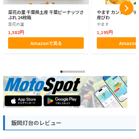
菜花の里 千葉県土産 千葉ピーナッツさ
やます カントリーマ
ぶれ 24枚箱
産びわ
菜花の里
やます
1,582円
1,195円
Amazonで見る
Amazo
飯岡灯台のレビュー