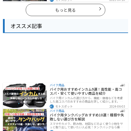
す。バイクで岩手県にツーリングに行く際は参考にして
ください。
もっと見る
オススメ記事
バイク用品
0
バイク用おすすめインカム9選！高性能・高コ
スパ・安くて使いやすい商品を紹介
バイク用インカムの選び方から、機能・価格などを考慮
した高コスパのおすすめの商品を詳しく紹介します。初
心者からベテランライダーまで、マスツーやソロツーに
モトスポット
2024-06-03
適した最適なインカムを見つけるための参考にしてくだ
バイク用品
0
さい。
バイク用タンクバッグおすすめ10選！種類や失
敗しない選び方を解説
スマホやカメラ、飲み物、地図などのよく使う小物をサ
ッと取り出して使いたい人必見！タンクバッグなら乗車
中でも簡単に荷物を確認できます。脱着もマグネットや