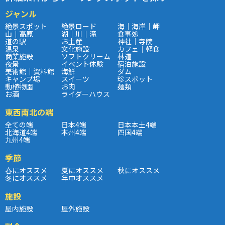
ジャンル
絶景スポット
絶景ロード
海｜海岸｜岬
山｜高原
湖｜川｜滝
食事処
道の駅
お土産
神社｜寺院
温泉
文化施設
カフェ｜軽食
商業施設
ソフトクリーム
林道
夜景
イベント体験
宿泊施設
美術館｜資料館
海鮮
ダム
キャンプ場
スイーツ
珍スポット
動植物園
お肉
麺類
お酒
ライダーハウス
東西南北の端
全ての端
日本4端
日本本土4端
北海道4端
本州4端
四国4端
九州4端
季節
春にオススメ
夏にオススメ
秋にオススメ
冬にオススメ
年中オススメ
施設
屋内施設
屋外施設