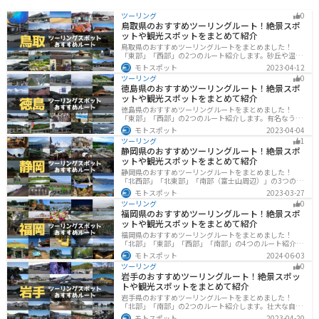
ツーリング
0
鳥取県のおすすめツーリングルート！絶景スポ
ットや観光スポットをまとめて紹介
鳥取県のおすすめツーリングルートをまとめました！
「東部」「西部」の2つのルート紹介します。砂丘や温泉
地、歴史ある城跡など魅力溢れるスポットが多数あるの
モトスポット
2023-04-12
で楽しめます。バイクで鳥取県にツーリングに行く際は
ツーリング
0
参考にしてください。
徳島県のおすすめツーリングルート！絶景スポ
ットや観光スポットをまとめて紹介
徳島県のおすすめツーリングルートをまとめました！
「東部」「西部」の2つのルート紹介します。有名なうず
しおや山を中心とした自然豊かなスポットが多数ありま
モトスポット
2023-04-04
す。バイクで徳島県にツーリングに行く際は参考にして
ツーリング
1
ください。
静岡県のおすすめツーリングルート！絶景スポ
ットや観光スポットをまとめて紹介
静岡県のおすすめツーリングルートをまとめました！
「北西部」「北東部」「南部（富士山周辺）」の3つのル
ート紹介します。富士山を中心に自然豊かな景色や食事
モトスポット
2023-03-27
を楽しめるスポットが多数あります。バイクで静岡県に
ツーリング
0
ツーリングに行く際は参考にしてください。
福岡県のおすすめツーリングルート！絶景スポ
ットや観光スポットをまとめて紹介
福岡県のおすすめツーリングルートをまとめました！
「北部」「東部」「西部」「南部」の4つのルート紹介し
ます。豊かな自然から歴史ある名所、グルメまで多彩な
モトスポット
2024-06-03
魅力が詰まっており、様々な楽しみ方ができます。バイ
ツーリング
0
クで福岡県にツーリングに行く際は参考にしてくださ
岩手のおすすめツーリングルート！絶景スポッ
い。
トや観光スポットをまとめて紹介
岩手県のおすすめツーリングルートをまとめました！
「北部」「南部」の2つのルート紹介します。壮大な自然
や歴史的な観光スポットが多く存在するので楽しめま
モトスポット
2023-04-20