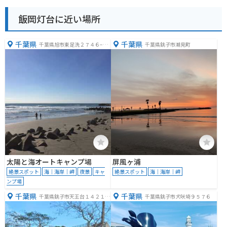
飯岡灯台に近い場所
千葉県
千葉県
千葉県旭市東足洗２７４６−１
千葉県銚子市潮見町
０
太陽と海オートキャンプ場
屏風ヶ浦
絶景スポット
海｜海岸｜岬
夜景
キャ
絶景スポット
海｜海岸｜岬
ンプ場
千葉県
千葉県
千葉県銚子市天王台１４２１
千葉県銚子市犬吠埼９５７６
−１