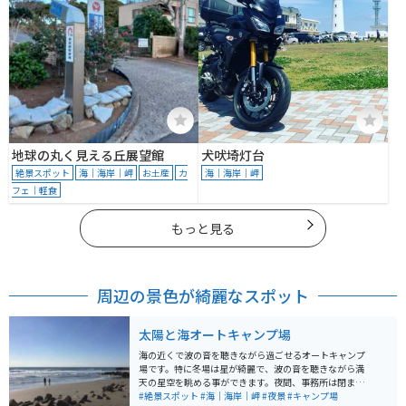
地球の丸く見える丘展望館
犬吠埼灯台
絶景スポット
海｜海岸｜岬
お土産
カ
海｜海岸｜岬
フェ｜軽食
もっと見る
周辺の景色が綺麗なスポット
太陽と海オートキャンプ場
海の近くで波の音を聴きながら過ごせるオートキャンプ
場です。特に冬場は星が綺麗で、波の音を聴きながら満
天の星空を眺める事ができます。夜間、事務所は閉まっ
ていますが、コンビニが歩いて行ける距離にあり重宝し
#絶景スポット
#海｜海岸｜岬
#夜景
#キャンプ場