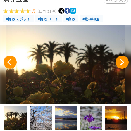
5
（口コミ1件）
#絶景スポット
#絶景ロード
#夜景
#動植物園