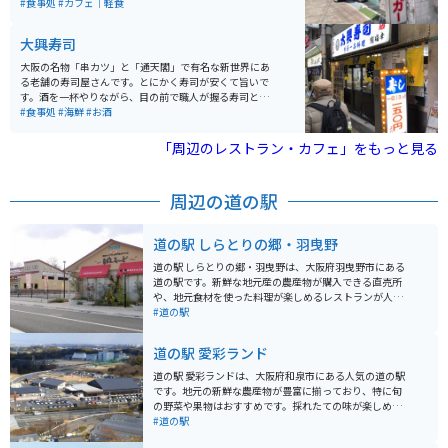
ムのあるバーガーを楽しめ、どこか懐かしい素朴な味わ
#食事処
#カフェ｜軽食
いが魅力。看板メニューの「ボンバーガー」は、シンプ
ルながら一度食べるとまた食べたくなると評判で、世代
大興寿司
を問わず親しまれています。気軽に立ち寄れる“大阪の町
の名店”です。
大阪の名物「串カツ」と「通天閣」で有名な新世界にあ
る老舗の寿司屋さんです。とにかく寿司が安くて旨いで
す。酒を一杯やりながら、目の前で職人が握る寿司と昭
和の風情漂う店の雰囲気と相まって、とってもいい感じ
#食事処
#海鮮
#お酒
です。まぁ、寿司食ってから、串カツってのが、おすす
めです。
「周辺のレストラン・カフェ」をもっと見る
周辺の道の駅
道の駅 しらとりの郷・羽曳野
道の駅 しらとりの郷・羽曳野は、大阪府羽曳野市にある
道の駅です。新鮮な地元産の農産物が購入できる直売所
や、地元食材を使った料理が楽しめるレストランが人気
です。 特に、地元産のぶどうやイチゴ、梨を使ったスイ
#道の駅
ーツはおすすめです。バイクで訪れる際は、広々とした
駐車場があるので安心です。周辺には、世界遺産登録の
道の駅 愛彩ランド
古市古墳群や、誉田八幡宮など、歴史的な観光スポット
も点在しているので、ツーリングの拠点としても最適で
道の駅 愛彩ランドは、大阪府和泉市にある人気の道の駅
す。 道の駅 しらとりの郷・羽曳野で、地元の美味しいも
です。地元の新鮮な農産物が豊富に揃っており、特に旬
のを堪能したり、周辺の観光を楽しんでみてはいかがで
の野菜や果物はおすすめです。採れたての味が楽しめる
しょうか。
ので、ぜひお土産にいかがでしょうか。 食事処では、地
#道の駅
元産の食材をふんだんに使った料理が楽しめ、中でも野