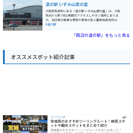
菜たっぷりのメニューが人気です。また、周辺道路は交
道の駅 いずみ山愛の里
通量が多いものの、信号が少ないため、ツーリング中の
休憩場所としても利用しやすいでしょう。ただし、駐車
大阪府和泉市にある「道の駅 いずみ山愛の里」は、大阪
場は混雑することが多いため、時間に余裕を持って訪れ
市内から車で約1時間のアクセスしやすい場所にありま
ることをおすすめします。
す。 地元産の新鮮な野菜や果物が並ぶ農産物直売所は、
道の駅の人気スポットです。 とれたての食材を使ったレ
#道の駅
ストランでは、地元ならではの味が楽しめます。 周辺に
は、ハイキングコースやキャンプ場など、自然を楽しむ
「周辺の道の駅」をもっと見る
スポットがたくさんあります。 特に、山頂付近にある
「いずみの国歴史体験館」からの眺めは絶景で、大阪湾
や関西平野を一望できます。 バイクで訪れる場合、駐車
場も広く、休憩場所としても最適です。 周辺のワインデ
オススメスポット紹介記事
ィングロードは、ツーリングにもおすすめです。 お土産
には、地元産の新鮮な野菜や果物、ワインなどが人気で
す。
ツーリング
0
宮城県のおすすめツーリングルート！絶景スポ
ットや観光スポットをまとめて紹介
宮城県のおすすめツーリングルートをまとめました！