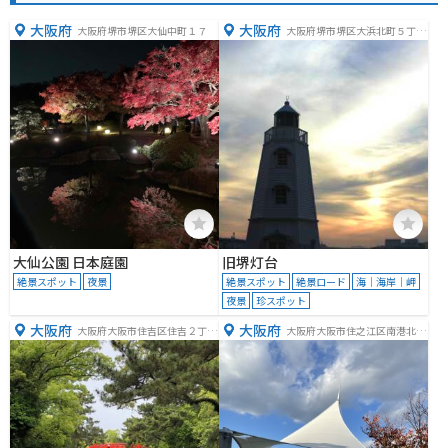
大阪府
大阪府
大阪府堺市堺区大仙中町１７
大阪府堺市堺区大浜北町５丁１
−地先
大仙公園 日本庭園
旧堺灯台
絶景スポット
夜景
絶景スポット
絶景ロード
海｜海岸｜岬
夜景
珍スポット
大阪府
大阪府
大阪府大阪市住吉区住吉２丁目
大阪府大阪市住之江区南港北２
９−８９
丁目１−１０