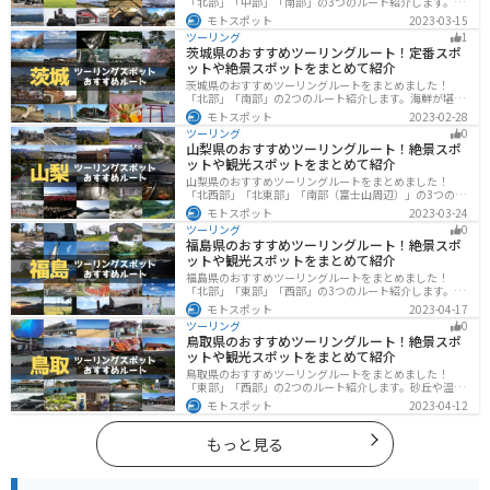
「北部」「中部」「南部」の3つのルート紹介します。キ
ツネ村や広大な山や滝、湖などを歴史や自然を満喫する
モトスポット
2023-03-15
ツーリングができます。バイクで宮城県にツーリングに
ツーリング
1
行く際は参考にしてください。
茨城県のおすすめツーリングルート！定番スポ
ットや絶景スポットをまとめて紹介
茨城県のおすすめツーリングルートをまとめました！
「北部」「南部」の2つのルート紹介します。海鮮が堪能
できる港や梅の景勝地、自然豊かな山々があるのでツー
モトスポット
2023-02-28
リングにもってこいです。バイクで茨城県にツーリング
ツーリング
0
に行く際は参考にしてください。
山梨県のおすすめツーリングルート！絶景スポ
ットや観光スポットをまとめて紹介
山梨県のおすすめツーリングルートをまとめました！
「北西部」「北東部」「南部（富士山周辺）」の3つのル
ート紹介します。富士山を中心に自然豊かな景色や食事
モトスポット
2023-03-24
を楽しめるスポットが多数あります。バイクで山梨県に
ツーリング
0
ツーリングに行く際は参考にしてください。
福島県のおすすめツーリングルート！絶景スポ
ットや観光スポットをまとめて紹介
福島県のおすすめツーリングルートをまとめました！
「北部」「東部」「西部」の3つのルート紹介します。内
陸部には山々が連なり、海岸線は太平洋に面してるので
モトスポット
2023-04-17
観光スポットが多数あります。バイクで福島県にツーリ
ツーリング
0
ングに行く際は参考にしてください。
鳥取県のおすすめツーリングルート！絶景スポ
ットや観光スポットをまとめて紹介
鳥取県のおすすめツーリングルートをまとめました！
「東部」「西部」の2つのルート紹介します。砂丘や温泉
地、歴史ある城跡など魅力溢れるスポットが多数あるの
モトスポット
2023-04-12
で楽しめます。バイクで鳥取県にツーリングに行く際は
参考にしてください。
もっと見る