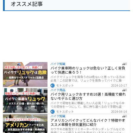
オススメ記事
バイク知識
0
バイク乗車時のリュックは危ない？正しく背負
って快適に乗ろう！
バイクでリュックを背負うのは危ないと思っている方は
必見！この記事では、リュックを背負ってバイクに乗る
リスクと、安全な方法を紹介しています。実は、荷物の
モトスポット
2024-10-17
量や配置を工夫することで、安全にリュックを使用する
バイク用品
0
ことが可能です。この記事を読めば、バイク乗車時にリ
バイク用リュックおすすめ10選！高機能で疲れ
ュックを安全に使う方法がわかります。
ないモデルと選び方
バイクで荷物を楽に積載したい人必見！リュックなら全
ての荷物を一つにして、常に持ち運べるので手間も盗ま
れる心配もありません。腰や肩の負担を軽減して通勤通
モトスポット
2024-04-14
学・ツーリングを快適にできるオススメリュックを紹介
バイク知識
0
します。
アメリカンバイクってどんなバイク？特徴やオ
ススメ車種を排気量別に紹介
カワサキの新型エリミネーターやホンダ・レブルなどの
登場によって盛り上がりを見せているアメリカンバイ