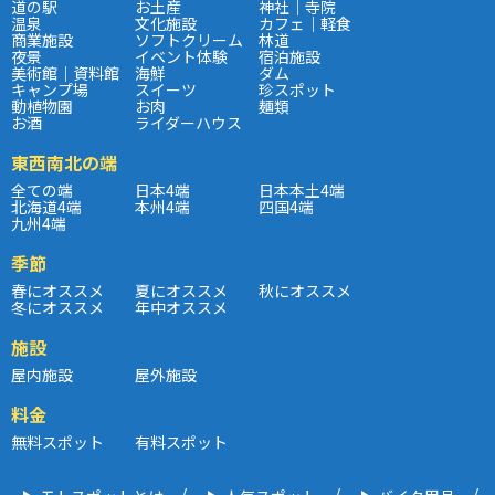
道の駅
お土産
神社｜寺院
温泉
文化施設
カフェ｜軽食
商業施設
ソフトクリーム
林道
夜景
イベント体験
宿泊施設
美術館｜資料館
海鮮
ダム
キャンプ場
スイーツ
珍スポット
動植物園
お肉
麺類
お酒
ライダーハウス
東西南北の端
全ての端
日本4端
日本本土4端
北海道4端
本州4端
四国4端
九州4端
季節
春にオススメ
夏にオススメ
秋にオススメ
冬にオススメ
年中オススメ
施設
屋内施設
屋外施設
料金
無料スポット
有料スポット