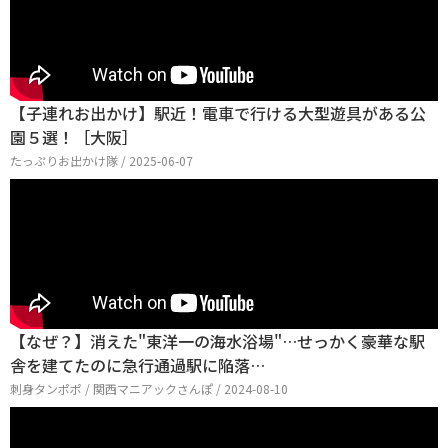
【子連れお出かけ】駅近！電車で行ける大型遊具がある公
園５選！［大阪］
たっぷりお出かけ隊 / 2025-06-07
【なぜ？】消えた"東洋一の海水浴場"…せっかく豪華な駅
舎を建てたのに急行通過駅に陥落…
刺身タンポポ / 関西マニアックさんぽ / 2024-08-10