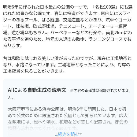
明治6年に作られた日本最古の公園の一つで、「名松100選」にも選
ばれた緑豊かな公園です。春には桜道ができます。園内にはスライ
ダーのあるプール、ばら庭園、交通遊園などがあり、汽車やゴーカ
ート、球技場、軟式野球場、テニスコート、アーチェーリー練習
場、遊び場はもちろん、バーベキューなどの行楽や、南北2kmにわ
たる平坦な道のため、地元の人達のお散歩、ランニングコースでも
あります。
昔は和歌に詠まれる美しい浜があったのですが、現在は工場地帯と
なり、水路になっています。工場地帯となったことにより、対岸の
工場夜景を見ることができます。
AIによる自動生成の説明文
※内容の正確性は保証されていませ
ん。
大阪府堺市にある浜寺公園は、明治6年に開園した、日本で初
めて公共のために設置された公園として知られています。広大
な敷地には、松林や噴水、花壇などが美しく配置され、都会の
喧騒を忘れさせてくれる oasis です。
...続きを読む