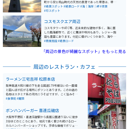
町から安土桃山時代の天然の良港であった堺港は、堺の
人々により修築され、その原型が今の堺旧港となってい
#絶景スポット
#絶景ロード
#海｜海岸｜岬
#夜景
ます。この灯台は、堺市民の寄付や堺県からの補助金で
#珍スポット
建築され、イギリス人技師ビグルストンの設計により建
てられました。 約1世紀の間、大阪湾を照らし続けたも
コスモスクエア周辺
のの、昭和43年（1968年）の周辺の埋め立てにより使
用を停止しました。老朽化していたが、平成13年度から
コスモタワーやATC等、近未来的な建物が多く、海に面
18年度に保存修理工事が行われ、往時の姿を復元。現在
した臨海都市で、近くに舞洲や咲州もあり、レジャー施
は国の指定史跡として保存され、堺のシンボルの一つと
設も豊富にあります。付近に橋がいくつかあり、海やコ
して親しまれています。周辺には堺旧港や龍女神像など
スモスクエアの近未来的な建物や、遠くに大阪の摩天楼
#商業施設
#絶景ロード
があり、観光スポットとしても人気です。 堺には世界遺
を橋から眺めることができます。
産に登録された古墳もありますが、建物も古いものがか
「周辺の景色が綺麗なスポット」をもっと見る
なり残っています。旧堺灯台は日本最古の木造様式灯台
の１つとして国指定史跡になっています。夕焼けが綺麗
で、ライトアップもあるので、夕焼け後に夜景を楽しむ
周辺のレストラン・カフェ
ことも可能です。臨港線沿いにあるのですぐに立ち寄る
ことができます。近くにも他の写真スポットもあるので
おすすめです。
ラーメン三宅吉祥 松原本店
阪神高速大和川線の下を走る国道179号線沿いの一面畑
と田んぼが広がる場所にポツンとあります。このお店の
名物はスタミナ系の河内ニラそばですが、こく旨みそラ
ーメンも美味しいです。卓上に置いてあるニラみそとキ
#食事処
#麺類
ムチをラーメンに入れて食べるのが絶品の味です。中太
のちぢれ麺、コクとニンニク風味が効いた濃いめのスー
ボンハンバーガー 喜連瓜破店
プがやみつきになります。
大阪市平野区・喜連瓜破駅から長居公園通り沿いに徒歩
3分ほどのところにあり、地元で長く愛され続けるロー
カルハンバーガーショップです。手頃な価格でボリュー