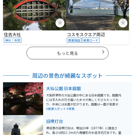
住吉大社
コスモスクエア周辺
神社｜寺院
商業施設
絶景ロード
もっと見る
周辺の景色が綺麗なスポット
大仙公園 日本庭園
大阪府堺市の大仙公園の中にある日本庭園です。庭園内
には手入れの行き届いた木々が美しくそびえたってお
り、中央には水面が広がります。庭園は一面が見渡せ、
程よく落ち着く広さになっています。紅葉の時期の訪問
#絶景スポット
#夜景
をオススメで、ライトアップされた紅葉が水面に映り、
非常に綺麗で神秘的な光景が楽しめます。
旧堺灯台
堺旧港の旧堺灯台は、明治10年（1877年）に建造さ
れ、高さは約11.3mの六角錘形の木造洋式灯台です。室