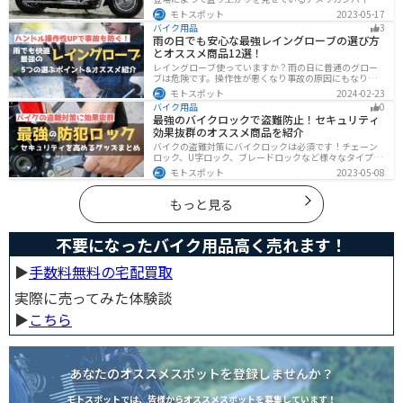
ク。スタイリッシュに乗れることはもちろん、ツーリン
モトスポット
2023-05-17
グや通学通勤もこなせるアメリカンバイクの特徴や、オ
バイク用品
3
ススメの車種についてご紹介します！
雨の日でも安心な最強レイングローブの選び方
とオススメ商品12選！
レイングローブ使っていますか？雨の日に普通のグロー
ブは危険です。操作性が悪くなり事故の原因にもなりま
す。安全と快適に運転するためにもしっかりとしたレイ
モトスポット
2024-02-23
ングローブを準備しておきましょう。この記事ではレイ
バイク用品
0
ングローブの選び方とオススメを紹介します。
最強のバイクロックで盗難防止！セキュリティ
効果抜群のオススメ商品を紹介
バイクの盗難対策にバイクロックは必須です！チェーン
ロック、U字ロック、ブレードロックなど様々なタイプが
あるので自分の用途に合った使いやすいものを選びまし
モトスポット
2023-05-08
ょう。この記事ではバイクロックの種類と特徴、それぞ
れ最強の商品を紹介します。
もっと見る
不要になったバイク用品高く売れます！
▶︎
手数料無料の宅配買取
実際に売ってみた体験談
▶︎
こちら
あなたのオススメスポットを登録しませんか？
モトスポットでは、皆様からオススメスポットを募集しています！