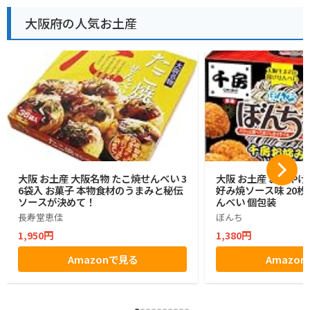
大阪府の人気お土産
大阪 お土産 大阪名物 たこ焼せんべい 3
大阪 お土産 おみやげ
6袋入 お菓子 本物食材のうまみと秘伝
好み焼ソース味 20枚入
ソースが決めて！
んべい 個包装
長寿堂恵佳
ぼんち
1,950円
1,380円
Amazonで見る
Amazo