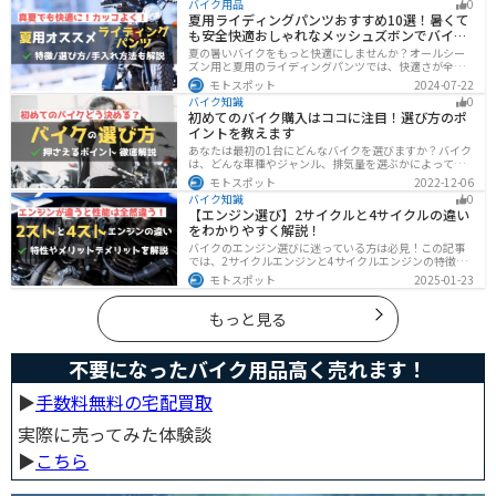
バイク用品
0
必要です。この記事を読めばバイク通勤の始め方がわか
夏用ライディングパンツおすすめ10選！暑くて
ります。
も安全快適おしゃれなメッシュズボンでバイク
に乗ろう
夏の暑いバイクをもっと快適にしませんか？オールシー
ズン用と夏用のライディングパンツでは、快適さが全然
違います。生地の大半がメッシュ素材で作られた夏用で
モトスポット
2024-07-22
は通気性・透湿性に優れており、熱気を逃しつつ汗をし
バイク知識
0
っかりと乾かしてくれます。そんな夏用ライディングパ
初めてのバイク購入はココに注目！選び方のポ
ンツの選び方や特徴オススメ商品をまとめました。
イントを教えます
あなたは最初の1台にどんなバイクを選びますか？バイク
は、どんな車種やジャンル、排気量を選ぶかによって今
後の楽しみ方が大きく変わるものなので、初めての愛車
モトスポット
2022-12-06
選びはとても重要です。この記事ではそんなバイク選び
バイク知識
0
のオススメポイントをお伝えします。
【エンジン選び】2サイクルと4サイクルの違い
をわかりやすく解説！
バイクのエンジン選びに迷っている方は必見！この記事
では、2サイクルエンジンと4サイクルエンジンの特徴や
メリット、選び方を解説しています。実は、4サイクルエ
モトスポット
2025-01-23
ンジンは燃費が良く経済的で扱いやすいため、初心者の
方にはおすすめです。記事を読めば、最適なエンジン選
びのヒントが得られます。
もっと見る
不要になったバイク用品高く売れます！
▶︎
手数料無料の宅配買取
実際に売ってみた体験談
▶︎
こちら