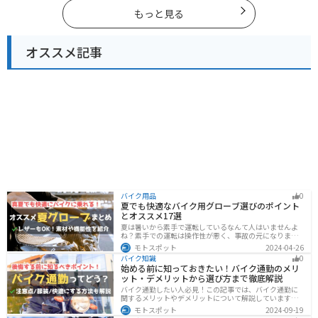
楽しめるスポットが多数あります。バイクで関東にツー
リングに行く際は参考にしてください。
もっと見る
オススメ記事
バイク用品
0
夏でも快適なバイク用グローブ選びのポイント
とオススメ17選
夏は暑いから素手で運転しているなんて人はいませんよ
ね？素手での運転は操作性が悪く、事故の元になりま
す。直射日光が当たり日焼けで余計に暑くなります。夏に
モトスポット
2024-04-26
は夏用グローブを使うことで、素手より涼しく快適にバ
バイク知識
0
イクに乗ることができるので是非使いましょう。
始める前に知っておきたい！バイク通勤のメリ
ット・デメリットから選び方まで徹底解説
バイク通勤したい人必見！この記事では、バイク通勤に
関するメリットやデメリットについて解説しています。
実は通勤時間を短縮できるメリットがありますが、会社
モトスポット
2024-09-19
によっては許可されない場合もあるので、事前に確認が