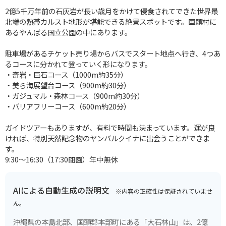
2億5千万年前の石灰岩が長い歳月をかけて侵食されてできた世界最
北端の熱帯カルスト地形が堪能できる絶景スポットです。国頭村に
あるやんばる国立公園の中にあります。
駐車場があるチケット売り場からバスでスタート地点へ行き、4つあ
るコースに分かれて登っていく形になります。
・奇岩・巨石コース（1000m約35分）
・美ら海展望台コース（900m約30分）
・ガジュマル・森林コース（900m約30分）
・バリアフリーコース（600m約20分）
ガイドツアーもありますが、有料で時間も決まっています。運が良
ければ、特別天然記念物のヤンバルクイナに出会うことができま
す。
9:30〜16:30（17:30閉園）年中無休
AIによる自動生成の説明文
※内容の正確性は保証されていませ
ん。
沖縄県の本島北部、国頭郡本部町にある「大石林山」は、2億