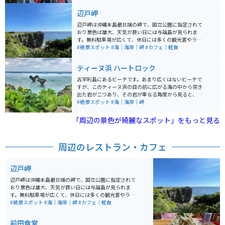
に展望窓があり、天気が良ければ与論島を見ることがで
辺戸岬
きる。駐車場までの道は登坂で狭い、車やバイクの運転
は徐行して注意が必要です。
辺戸岬は沖縄本島最北端の岬で、国立公園に指定されて
おり景色は雄大、天気が良い日には与論島が見られま
す。無料駐車場が広くて、休日には多くの観光客やライ
ダーが訪れています。 遊歩道は整備されて歩きやすく、
#絶景スポット
#海｜海岸｜岬
#カフェ｜軽食
断崖絶壁には荒波が打ちつけ、時には水しぶきがかかり
ます。「祖国復帰の碑」や「沖縄・与論島友好の碑」な
ティーヌ浜 ハートロック
どが設置されています。「沖縄最北端到達証明」は観光
案内所で有料ですが、氏名入りで発行してくれます。 こ
古宇利島にあるビーチです。あまり広くはないビーチで
こに来たら「ヤンバルクイナ展望台」や「大石林山」も
すが、このティーヌ浜の目の前に広がる海の中から突き
行ってみたい。
出た岩が二つあり、その岩が重なる角度から見ると、ハ
ートの形に見えることからハートロックと呼ばれていま
#絶景スポット
#海｜海岸｜岬
す。
「周辺の景色が綺麗なスポット」をもっと見る
周辺のレストラン・カフェ
辺戸岬
辺戸岬は沖縄本島最北端の岬で、国立公園に指定されて
おり景色は雄大、天気が良い日には与論島が見られま
す。無料駐車場が広くて、休日には多くの観光客やライ
ダーが訪れています。 遊歩道は整備されて歩きやすく、
#絶景スポット
#海｜海岸｜岬
#カフェ｜軽食
断崖絶壁には荒波が打ちつけ、時には水しぶきがかかり
ます。「祖国復帰の碑」や「沖縄・与論島友好の碑」な
前田食堂
どが設置されています。「沖縄最北端到達証明」は観光