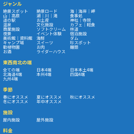
ジャンル
絶景スポット
絶景ロード
海｜海岸｜岬
山｜高原
湖｜川｜滝
食事処
道の駅
お土産
神社｜寺院
温泉
文化施設
カフェ｜軽食
商業施設
ソフトクリーム
林道
夜景
イベント体験
宿泊施設
美術館｜資料館
海鮮
ダム
キャンプ場
スイーツ
珍スポット
動植物園
お肉
麺類
お酒
ライダーハウス
東西南北の端
全ての端
日本4端
日本本土4端
北海道4端
本州4端
四国4端
九州4端
季節
春にオススメ
夏にオススメ
秋にオススメ
冬にオススメ
年中オススメ
施設
屋内施設
屋外施設
料金