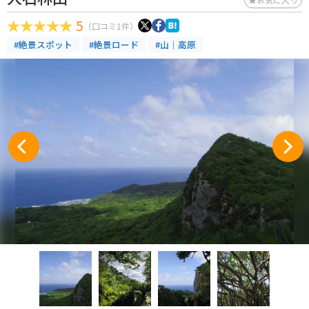
5
（口コミ1件）
#絶景スポット
#絶景ロード
#山｜高原