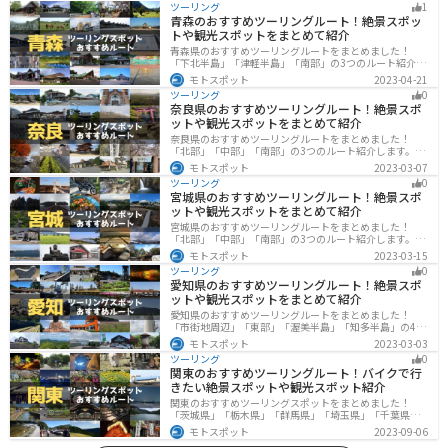
ツーリング
1
青森のおすすめツーリングルート！絶景スポッ
トや観光スポットをまとめて紹介
青森県のおすすめツーリングルートをまとめました！
「下北半島」「津軽半島」「南部」の3つのルート紹介し
ます。自然に恵まれた風光明媚な景色や歴史文化に触れ
モトスポット
2023-04-21
られる観光スポットが多くあります。バイクで青森県に
ツーリング
0
ツーリングに行く際は参考にしてください。
奈良県のおすすめツーリングルート！絶景スポ
ットや観光スポットをまとめて紹介
奈良県のおすすめツーリングルートをまとめました！
「北部」「中部」「南部」の3つのルート紹介します。歴
史のある神社寺院が多数あり、自然豊かや山々、グルメ
モトスポット
2023-03-07
を満喫するツーリングができます。バイクで奈良県にツ
ツーリング
0
ーリングに行く際は参考にしてください。
宮城県のおすすめツーリングルート！絶景スポ
ットや観光スポットをまとめて紹介
宮城県のおすすめツーリングルートをまとめました！
「北部」「中部」「南部」の3つのルート紹介します。キ
ツネ村や広大な山や滝、湖などを歴史や自然を満喫する
モトスポット
2023-03-15
ツーリングができます。バイクで宮城県にツーリングに
ツーリング
0
行く際は参考にしてください。
愛知県のおすすめツーリングルート！絶景スポ
ットや観光スポットをまとめて紹介
愛知県のおすすめツーリングルートをまとめました！
「市街地周辺」「東部」「渥美半島」「知多半島」の4つ
のルート紹介します。名古屋周辺の栄えたスポットから
モトスポット
2023-03-03
山、海、美術館なども多数あり、自然・歴史・文化を満
ツーリング
0
喫するツーリングができます。バイクで愛知県にツーリ
関東のおすすめツーリングルート！バイクで行
ングに行く際は参考にしてください。
きたい絶景スポットや観光スポット紹介
関東のおすすめツーリングスポットをまとめました！
「茨城県」「栃木県」「群馬県」「埼玉県」「千葉県」
「東京都」「神奈川県」の各県の観光地紹介します。自
モトスポット
2023-09-06
然豊かな山々や湖、温泉地が点在し、四季折々の景色を