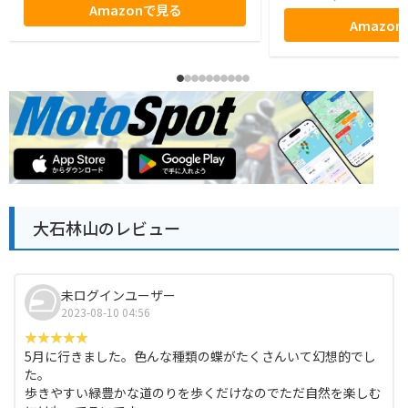
Amazonで見る
Amazo
大石林山のレビュー
未ログインユーザー
2023-08-10 04:56
5月に行きました。色んな種類の蝶がたくさんいて幻想的でし
た。
歩きやすい緑豊かな道のりを歩くだけなのでただ自然を楽しむ