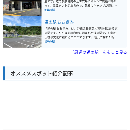
麗です。道の駅敷地内の芝生広場にキャンプ施設があり
もちろん、地元の食材を使った創作料理も楽しめます。
ます。常設テントがあるので、気軽にキャンプが楽しめ
また、道の駅 ゆいゆい国頭は、バイクツーリングの休憩
ます。屋上の有料スペースにブランコがあったりと全体
#道の駅
場所としても人気があります。駐車場も広く、トイレも
的におしゃれな雰囲気があります。
完備されているので、安心して休憩することができま
道の駅 おおぎみ
す。 周辺には、沖縄海岸国定公園の美しい海や山々が広
がっており、観光スポットもたくさんあります。沖縄美
「道の駅 おおぎみ」は、沖縄県島尻郡大宜味村にある道
ら海水族館や古宇利島など、人気観光スポットへのアク
の駅です。やんばるの自然に囲まれた道の駅で、沖縄の
セスも良好です。
伝統や文化に触れることができます。 地元で採れた新鮮
な野菜や果物が販売されているほか、沖縄そばなどの軽
#道の駅
食も楽しめます。 バイクで訪れる際は、道の駅周辺の景
色を楽しみながらツーリングするのがおすすめです。 大
「周辺の道の駅」をもっと見る
宜味村はシークヮーサーの産地としても有名で、道の駅
でもシークヮーサーを使ったジュースやお菓子などが販
売されています。 また、道の駅に隣接して、大宜味村立
の博物館「やんばる学びの森」があります。 【基本情
オススメスポット紹介記事
報】 住所：沖縄県島尻郡大宜味村字根路銘1620 電話番
号：0980-44-3242 営業時間：9:00～18:00 駐車場：普
通車50台、大型車5台 【おすすめポイント】 * 新鮮な地
元産の野菜や果物が購入できる * 沖縄そばなどの郷土料
理が味わえる * シークヮーサーを使ったお土産が豊富 *
やんばるの自然を感じられる 【周辺情報】 * やんばる学
びの森（博物館） * 大宜味村塩屋富士展望台 * ター滝 道
の駅 おおぎみは、沖縄の自然や文化を満喫できるスポッ
トです。沖縄観光の際は、ぜひ訪れてみてください。