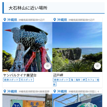
大石林山に近い場所
沖縄県
沖縄県
沖縄県国頭郡国頭村辺戸
沖縄県国頭郡国頭村辺戸
ヤンバルクイナ展望台
辺戸岬
絶景スポット
珍スポット
絶景スポット
海｜海岸｜岬
カフェ｜軽
食
沖縄県
沖縄県
沖縄県国頭郡国頭村奥新田原５
沖縄県国頭郡国頭村安田１４７
４１−１
７−３５