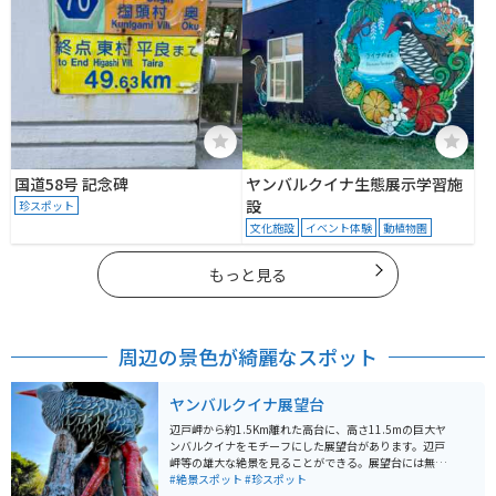
国道58号 記念碑
ヤンバルクイナ生態展示学習施
設
珍スポット
文化施設
イベント体験
動植物園
もっと見る
周辺の景色が綺麗なスポット
ヤンバルクイナ展望台
辺戸岬から約1.5Km離れた高台に、高さ11.5mの巨大ヤ
ンバルクイナをモチーフにした展望台があります。辺戸
岬等の雄大な絶景を見ることができる。展望台には無料
駐車場があり、階段を上るとヤンバルクイナ展望台の入
#絶景スポット
#珍スポット
口がある。展望台に入るとヤンバルクイナの首のところ