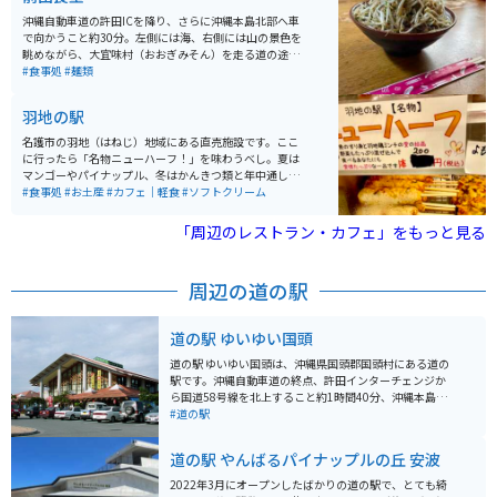
案内所で有料ですが、氏名入りで発行してくれます。 こ
沖縄自動車道の許田ICを降り、さらに沖縄本島北部へ車
こに来たら「ヤンバルクイナ展望台」や「大石林山」も
で向かうこと約30分。左側には海、右側には山の景色を
行ってみたい。
眺めながら、大宜味村（おおぎみそん）を走る道の途中
で「前田食堂（まえだしょくどう）」を見つけることが
#食事処
#麺類
できます。歴史を感じさせる佇まいで迎える食堂は、昭
和47年（1972）に創業。この店で、昔から多くのお客
羽地の駅
の胃袋をがっしり掴んでいるのが、名物の「牛肉そば」
です。
名護市の羽地（はねじ）地域にある直売施設です。ここ
に行ったら「名物ニューハーフ！」を味わうべし。夏は
マンゴーやパイナップル、冬はかんきつ類と年中通して
おいしい南国果物が味わえます。市場に出回らない珍し
#食事処
#お土産
#カフェ｜軽食
#ソフトクリーム
い果物もあります。新鮮な羽地のたまご「やんばるたま
ご」とその親鶏「羽地鶏」を使った食事やお惣菜も楽し
「周辺のレストラン・カフェ」をもっと見る
めます。
周辺の道の駅
道の駅 ゆいゆい国頭
道の駅 ゆいゆい国頭は、沖縄県国頭郡国頭村にある道の
駅です。沖縄自動車道の終点、許田インターチェンジか
ら国道58号線を北上すること約1時間40分、沖縄本島最
北端に位置する道の駅です。 道の駅 ゆいゆい国頭は、や
#道の駅
んばるの自然と文化に触れられる情報発信拠点として、
地元の特産品販売やレストラン、観光案内所などを併設
道の駅 やんばるパイナップルの丘 安波
しています。 特産品販売では、地元でとれた新鮮な野菜
や果物、海産物の加工品などが販売されています。レス
2022年3月にオープンしたばかりの道の駅で、とても綺
トランでは、沖縄そばやチャンプルーなどの沖縄料理は