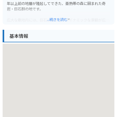
年以上前の地層が隆起してできた、亜熱帯の森に囲まれた奇
岩・巨石群の地です。
...続きを読む
広大な敷地内には、巨石が織りなすダイナミックな景観が広が
っており、それぞれに名前が付けられた個性豊かな奇岩を巡る
散策路が整備されています。中でも「美ら海展望台」からの眺
基本情報
めは絶景で、青い海と空、緑の森のコントラストを楽しむこと
ができます。
パワースポットとしても知られており、自然のパワーを感じな
がら散策を楽しむことができます。また、園内には沖縄の文化
や歴史を紹介する施設や、軽食をとれるカフェもあり、一日を
通して楽しむことができます。
【バイクでの注意点】
山道は勾配やカーブが多いため、運転には十分注意が必要で
す。また、駐車場から展望台までは少し歩く必要があります。