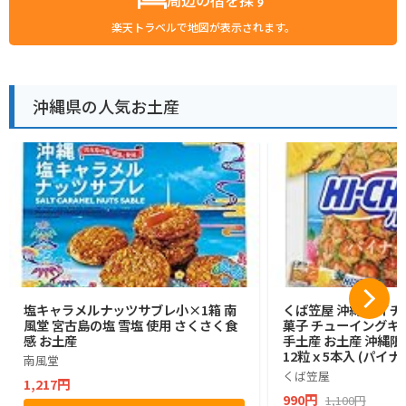
楽天トラベルで地図が表示されます。
沖縄県の人気お土産
塩キャラメルナッツサブレ小×1箱 南
くば笠屋 沖縄 ハイチ
風堂 宮古島の塩 雪塩 使用 さくさく食
菓子 チューイングキ
感 お土産
手土産 お土産 沖縄限
12粒ｘ5本入 (パイナ
南風堂
くば笠屋
1,217円
990円
1,100円