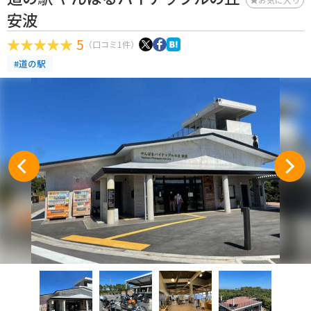
安波
5
（口コミ1件）
#道の駅