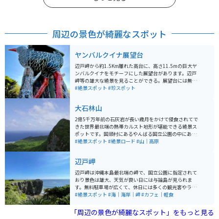
周辺の景色が綺麗なスポット
ヤンバルクイナ展望台
辺戸岬から約1.5Km離れた高台に、高さ11.5mの巨大ヤ
ンバルクイナをモチーフにした展望台があります。辺戸
岬等の雄大な絶景を見ることができる。展望台には無料
駐車場があり、階段を上るとヤンバルクイナ展望台の入
#絶景スポット
#珍スポット
口がある。展望台に入るとヤンバルクイナの首のところ
に展望窓があり、天気が良ければ与論島を見ることがで
大石林山
きる。駐車場までの道は登坂で狭い、車やバイクの運転
は徐行して注意が必要です。
2億5千万年前の石灰岩が長い歳月をかけて侵食されてで
きた世界最北端の熱帯カルスト地形が堪能できる絶景ス
ポットです。国頭村にあるやんばる国立公園の中にあり
ます。 駐車場があるチケット売り場からバスでスタート
#絶景スポット
#絶景ロード
#山｜高原
地点へ行き、4つあるコースに分かれて登っていく形にな
ります。 ・奇岩・巨石コース（1000m約35分） ・美ら
辺戸岬
海展望台コース（900m約30分） ・ガジュマル・森林コ
ース（900m約30分） ・バリアフリーコース（600m約2
辺戸岬は沖縄本島最北端の岬で、国立公園に指定されて
0分） ガイドツアーもありますが、有料で時間も決まっ
おり景色は雄大、天気が良い日には与論島が見られま
ています。運が良ければ、特別天然記念物のヤンバルク
す。無料駐車場が広くて、休日には多くの観光客やライ
イナに出会うことができます。 9:30〜16:30（17:30閉
ダーが訪れています。 遊歩道は整備されて歩きやすく、
#絶景スポット
#海｜海岸｜岬
#カフェ｜軽食
園）年中無休
断崖絶壁には荒波が打ちつけ、時には水しぶきがかかり
ます。「祖国復帰の碑」や「沖縄・与論島友好の碑」な
「周辺の景色が綺麗なスポット」をもっと見る
どが設置されています。「沖縄最北端到達証明」は観光