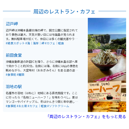
案内所で有料ですが、氏名入りで発行してくれます。 こ
こに来たら「ヤンバルクイナ展望台」や「大石林山」も
周辺のレストラン・カフェ
行ってみたい。
辺戸岬
辺戸岬は沖縄本島最北端の岬で、国立公園に指定されて
おり景色は雄大、天気が良い日には与論島が見られま
す。無料駐車場が広くて、休日には多くの観光客やライ
ダーが訪れています。 遊歩道は整備されて歩きやすく、
#絶景スポット
#海｜海岸｜岬
#カフェ｜軽食
断崖絶壁には荒波が打ちつけ、時には水しぶきがかかり
ます。「祖国復帰の碑」や「沖縄・与論島友好の碑」な
前田食堂
どが設置されています。「沖縄最北端到達証明」は観光
案内所で有料ですが、氏名入りで発行してくれます。 こ
沖縄自動車道の許田ICを降り、さらに沖縄本島北部へ車
こに来たら「ヤンバルクイナ展望台」や「大石林山」も
で向かうこと約30分。左側には海、右側には山の景色を
行ってみたい。
眺めながら、大宜味村（おおぎみそん）を走る道の途中
で「前田食堂（まえだしょくどう）」を見つけることが
#食事処
#麺類
できます。歴史を感じさせる佇まいで迎える食堂は、昭
和47年（1972）に創業。この店で、昔から多くのお客
羽地の駅
の胃袋をがっしり掴んでいるのが、名物の「牛肉そば」
です。
名護市の羽地（はねじ）地域にある直売施設です。ここ
に行ったら「名物ニューハーフ！」を味わうべし。夏は
マンゴーやパイナップル、冬はかんきつ類と年中通して
おいしい南国果物が味わえます。市場に出回らない珍し
#食事処
#お土産
#カフェ｜軽食
#ソフトクリーム
い果物もあります。新鮮な羽地のたまご「やんばるたま
ご」とその親鶏「羽地鶏」を使った食事やお惣菜も楽し
「周辺のレストラン・カフェ」をもっと見る
めます。