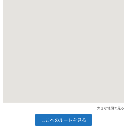
線や観光スポットも多いので、ツーリングの拠点としてもおす
すめです。
【おすすめポイント】
* パイナップル食べ放題
* パイナップルワイン工場の見学
* 広々とした駐車場
大きな地図で見る
ここへのルートを見る