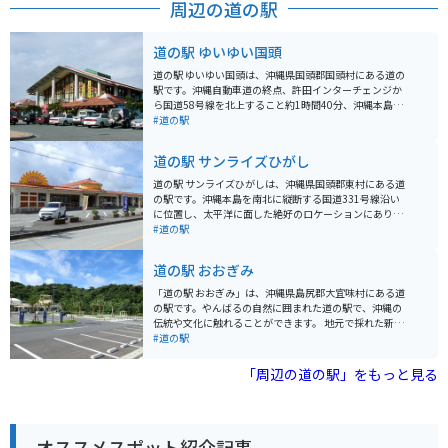
周辺の道の駅
道の駅 ゆいゆい国頭
道の駅 ゆいゆい国頭は、沖縄県国頭郡国頭村にある道の
駅です。沖縄自動車道の終点、許田インターチェンジか
ら国道58号線を北上すること約1時間40分、沖縄本島最
北端に位置する道の駅です。 道の駅 ゆいゆい国頭は、や
#道の駅
んばるの自然と文化に触れられる情報発信拠点として、
地元の特産品販売やレストラン、観光案内所などを併設
道の駅 サンライズひがし
しています。 特産品販売では、地元でとれた新鮮な野菜
や果物、海産物の加工品などが販売されています。レス
道の駅 サンライズひがしは、沖縄県国頭郡東村にある道
トランでは、沖縄そばやチャンプルーなどの沖縄料理は
の駅です。沖縄本島を南北に縦断する国道331号線沿い
もちろん、地元の食材を使った創作料理も楽しめます。
に位置し、太平洋に面した絶好のロケーションにありま
また、道の駅 ゆいゆい国頭は、バイクツーリングの休憩
す。 施設内には、地元の新鮮な野菜や果物を販売する農
#道の駅
場所としても人気があります。駐車場も広く、トイレも
産物直売所や、沖縄そばなどの軽食を提供するレストラ
完備されているので、安心して休憩することができま
ンがあります。また、太平洋を一望できる展望台から
道の駅 おおぎみ
す。 周辺には、沖縄海岸国定公園の美しい海や山々が広
は、水平線から昇る朝日を眺めることができます。 バイ
がっており、観光スポットもたくさんあります。沖縄美
クで訪れる場合、道の駅には広々とした駐車場が完備さ
「道の駅 おおぎみ」は、沖縄県島尻郡大宜味村にある道
ら海水族館や古宇利島など、人気観光スポットへのアク
れているので安心です。周辺には、慶佐次湾のヒルギ林
の駅です。やんばるの自然に囲まれた道の駅で、沖縄の
セスも良好です。
など、自然豊かな観光スポットも点在しています。 東村
伝統や文化に触れることができます。 地元で採れた新鮮
は、パイナップルの生産が盛んな地域として知られてい
な野菜や果物が販売されているほか、沖縄そばなどの軽
#道の駅
ます。道の駅 サンライズひがしでも、新鮮なパイナップ
食も楽しめます。 バイクで訪れる際は、道の駅周辺の景
ルや、パイナップルを使った加工品を購入することがで
色を楽しみながらツーリングするのがおすすめです。 大
「周辺の道の駅」をもっと見る
きます。また、東村で収穫される海ぶどうもおすすめで
宜味村はシークヮーサーの産地としても有名で、道の駅
す。
でもシークヮーサーを使ったジュースやお菓子などが販
売されています。 また、道の駅に隣接して、大宜味村立
の博物館「やんばる学びの森」があります。 【基本情
オススメスポット紹介記事
報】 住所：沖縄県島尻郡大宜味村字根路銘1620 電話番