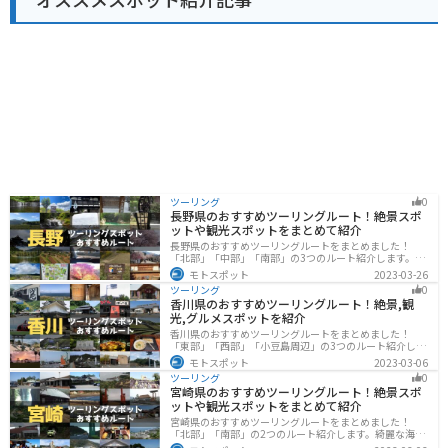
号：0980-44-3242 営業時間：9:00～18:00 駐車場：普
通車50台、大型車5台 【おすすめポイント】 * 新鮮な地
元産の野菜や果物が購入できる * 沖縄そばなどの郷土料
理が味わえる * シークヮーサーを使ったお土産が豊富 *
やんばるの自然を感じられる 【周辺情報】 * やんばる学
びの森（博物館） * 大宜味村塩屋富士展望台 * ター滝 道
の駅 おおぎみは、沖縄の自然や文化を満喫できるスポッ
トです。沖縄観光の際は、ぜひ訪れてみてください。
ツーリング
0
長野県のおすすめツーリングルート！絶景スポ
ットや観光スポットをまとめて紹介
長野県のおすすめツーリングルートをまとめました！
「北部」「中部」「南部」の3つのルート紹介します。諏
訪湖やビーナスラインのような全国でも有名なツーリン
モトスポット
2023-03-26
グスポットが多数あります。バイクで長野県にツーリン
ツーリング
0
グに行く際は参考にしてください。
香川県のおすすめツーリングルート！絶景,観
光,グルメスポットを紹介
香川県のおすすめツーリングルートをまとめました！
「東部」「西部」「小豆島周辺」の3つのルート紹介しま
す。自然豊かな山から海、絶品グルメを満喫するツーリ
モトスポット
2023-03-06
ングができます。バイクで香川県にツーリングに行く際
ツーリング
0
は参考にしてください。
宮崎県のおすすめツーリングルート！絶景スポ
ットや観光スポットをまとめて紹介
宮崎県のおすすめツーリングルートをまとめました！
「北部」「南部」の2つのルート紹介します。綺麗な海岸
線が特徴的な海・自然豊かな山・趣のある神社を満喫す