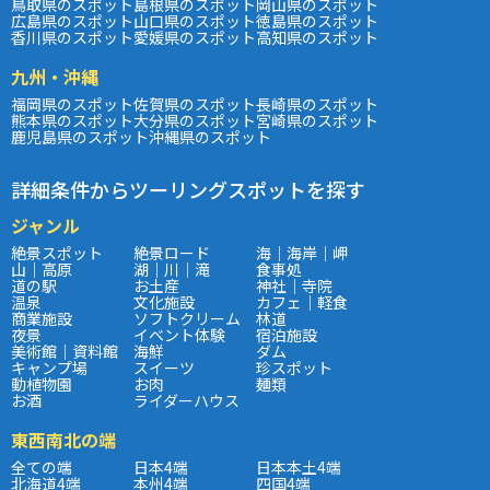
鳥取県のスポット
島根県のスポット
岡山県のスポット
広島県のスポット
山口県のスポット
徳島県のスポット
香川県のスポット
愛媛県のスポット
高知県のスポット
九州・沖縄
福岡県のスポット
佐賀県のスポット
長崎県のスポット
熊本県のスポット
大分県のスポット
宮崎県のスポット
鹿児島県のスポット
沖縄県のスポット
詳細条件からツーリングスポットを探す
ジャンル
絶景スポット
絶景ロード
海｜海岸｜岬
山｜高原
湖｜川｜滝
食事処
道の駅
お土産
神社｜寺院
温泉
文化施設
カフェ｜軽食
商業施設
ソフトクリーム
林道
夜景
イベント体験
宿泊施設
美術館｜資料館
海鮮
ダム
キャンプ場
スイーツ
珍スポット
動植物園
お肉
麺類
お酒
ライダーハウス
東西南北の端
全ての端
日本4端
日本本土4端
北海道4端
本州4端
四国4端