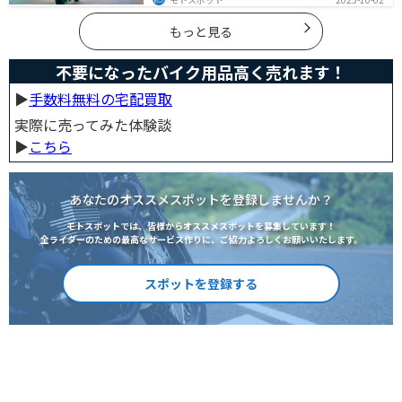
と同じではありません。なぜ
の方法、さらには他人のバイクが迷惑なときの正しい対
処法まで紹介します。バイク好きも、周囲の騒音に悩む
人も必見の内容です。
もっと見る
不要になったバイク用品高く売れます！
▶︎
手数料無料の宅配買取
実際に売ってみた体験談
▶︎
こちら
あなたのオススメスポットを登録しませんか？
モトスポットでは、皆様からオススメスポットを募集しています！
全ライダーのための最高なサービス作りに、ご協力よろしくお願いいたします。
スポットを登録する