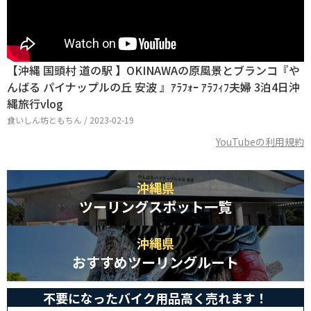
【沖縄 国頭村 道の駅 】OKINAWAの原風景とブランコ『や
んばる パイナップルの丘 安波 』ｱﾗﾌｫｰ ｱﾗﾌｨﾌ夫婦 3泊4日沖
縄旅行vlog
食いしん坊ともちん / 2023-02-19
YouTubeの利用規約
沖縄県
ツーリングスポット一覧
沖縄県
おすすめツーリングルート
不要になったバイク用品高く売れます！