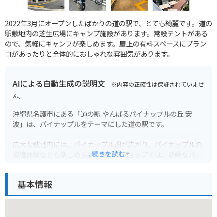
2022年3月にオープンしたばかりの道の駅で、とても綺麗です。道の
駅敷地内の芝生広場にキャンプ施設があります。常設テントがある
ので、気軽にキャンプが楽しめます。屋上の有料スペースにブラン
コがあったりと全体的におしゃれな雰囲気があります。
AIによる自動生成の説明文
※内容の正確性は保証されていませ
ん。
沖縄県名護市にある「道の駅 やんばるパイナップルの丘 安
波」は、パイナップルをテーマにした道の駅です。
広大な敷地内には、パイナップル畑が広がり、パイナップルの
...続きを読む
収穫体験なども楽しめます。併設のショップでは、新鮮なパイ
ナップルはもちろん、パイナップルを使ったお菓子やジュース
など、お土産に最適な商品が販売されています。
基本情報
また、レストランでは、パイナップルを使ったカレーやピザな
どのメニューも楽しむことができます。バイクで訪れる場合、
駐車場も広々としているので安心です。周辺には、美しい海岸