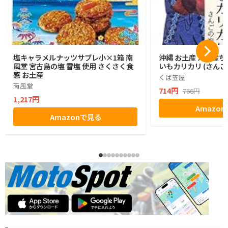
塩キャラメルナッツサブレ小×1箱 南
沖縄 お土産 沖縄産ち
風堂 宮古島の塩 雪塩 使用 さくさく食
いもカリカリ (さんご
感 お土産
くば笠屋
南風堂
714円
766円
1,217円
Amazo
Amazonで見る