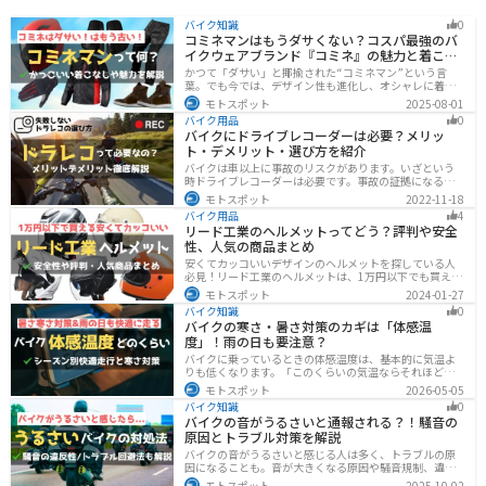
バイク知識
0
コミネマンはもうダサくない？コスパ最強のバ
イクウェアブランド『コミネ』の魅力と着こな
し術
かつて「ダサい」と揶揄された“コミネマン”という言
葉。でも今では、デザイン性も進化し、オシャレに着こ
なせるコミネ製品が続々登場。コスパと安全性に優れた
モトスポット
2025-08-01
アイテムを使って、街でもツーリングでも浮かないスマ
バイク用品
0
ートなスタイルを目指そう！
バイクにドライブレコーダーは必要？メリッ
ト・デメリット・選び方を紹介
バイクは車以上に事故のリスクがあります。いざという
時ドライブレコーダーは必要です。事故の証拠になるの
はもちろん、ツーリングの記録など多数のメリットがあ
モトスポット
2022-11-18
ります。ドライブレコーダーのメリットデメリット、選
バイク用品
4
び方についてまとめました。付けようか悩んでいる人は
リード工業のヘルメットってどう？評判や安全
参考にしてください。
性、人気の商品まとめ
安くてカッコいいデザインのヘルメットを探している人
必見！リード工業のヘルメットは、1万円以下でも買える
ヘルメットが多数あります。安全基準もしっかりクリア
モトスポット
2024-01-27
しており、安全性にも優れています。種類も豊富でカス
バイク知識
0
タム用のシールドもあるので、クールに決めたい人にオ
バイクの寒さ・暑さ対策のカギは「体感温
ススメです。
度」！雨の日も要注意？
バイクに乗っているときの体感温度は、基本的に気温よ
りも低くなります。「このくらいの気温ならそれほど寒
くないだろう」そう考えて通常の装備でバイクに乗った
モトスポット
2026-05-05
ら大変な目に遭った・・・そんな経験のあるライダーも
バイク知識
0
多いのではないでしょうか。今回はバイク走行中の体感
バイクの音がうるさいと通報される？！騒音の
温度についてご紹介します。体感温度を考慮した快適走
原因とトラブル対策を解説
行のポイントもまとめました。季節や天候を問わずバイ
クに乗る！そんなライダーの方はぜひ参考にしてみてく
バイクの音がうるさいと感じる人は多く、トラブルの原
ださい。[phtml blog-first-h2-module]バイク走行時の体
因になることも。音が大きくなる原因や騒音規制、違反
感温度は気温より低め？バイク走行時の体感温度は気温
になるケースを解説し、ライダーができるマナーや配慮
モトスポット
2025-10-02