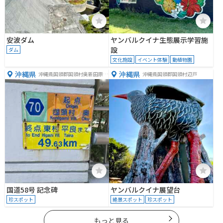
安波ダム
ヤンバルクイナ生態展示学習施
設
ダム
文化施設
イベント体験
動植物園
沖縄県
沖縄県
沖縄県国頭郡国頭村奥新田原５
沖縄県国頭郡国頭村辺戸
４１−１
国道58号 記念碑
ヤンバルクイナ展望台
珍スポット
絶景スポット
珍スポット
もっと見る