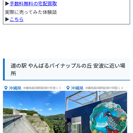
▶︎
手数料無料の宅配買取
実際に売ってみた体験談
▶︎
こちら
道の駅 やんばるパイナップルの丘 安波に近い場
所
沖縄県
沖縄県
沖縄県国頭郡国頭村安波１３０
沖縄県国頭郡国頭村安田１４７
１−３
７−３５