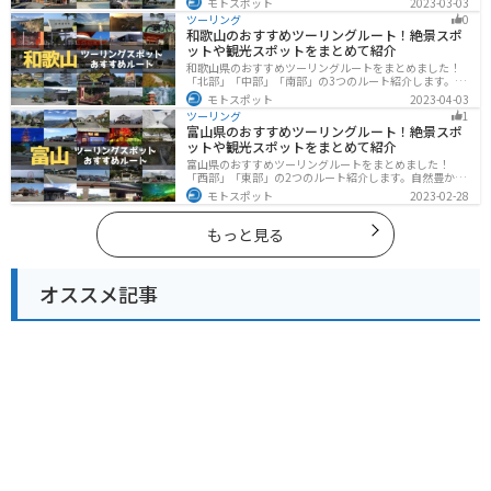
モトスポット
2023-03-03
るツーリングができます。バイクで宮崎県にツーリング
ツーリング
0
に行く際は参考にしてください。
和歌山のおすすめツーリングルート！絶景スポ
ットや観光スポットをまとめて紹介
和歌山県のおすすめツーリングルートをまとめました！
「北部」「中部」「南部」の3つのルート紹介します。海
と山に囲まれた自然豊かなエリアが広がり、様々な楽し
モトスポット
2023-04-03
み方ができます。バイクで和歌山県にツーリングに行く
ツーリング
1
際は参考にしてください。
富山県のおすすめツーリングルート！絶景スポ
ットや観光スポットをまとめて紹介
富山県のおすすめツーリングルートをまとめました！
「西部」「東部」の2つのルート紹介します。自然豊かな
山と海、温泉が充実しており、美術館などもあるので、
モトスポット
2023-02-28
自然を満喫するツーリングができます。バイクで富山県
にツーリングに行く際は参考にしてください。
もっと見る
オススメ記事