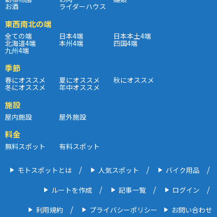
お酒
ライダーハウス
東西南北の端
全ての端
日本4端
日本本土4端
北海道4端
本州4端
四国4端
九州4端
季節
春にオススメ
夏にオススメ
秋にオススメ
冬にオススメ
年中オススメ
施設
屋内施設
屋外施設
料金
無料スポット
有料スポット
モトスポットとは
人気スポット
バイク用品
ルートを作成
記事一覧
ログイン
利用規約
プライバシーポリシー
お問い合わせ