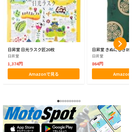
日昇堂 日光ラスク匠20枚
日昇堂 きぬにしき8
日昇堂
日昇堂
1,374円
864円
Amazonで見る
Amazo