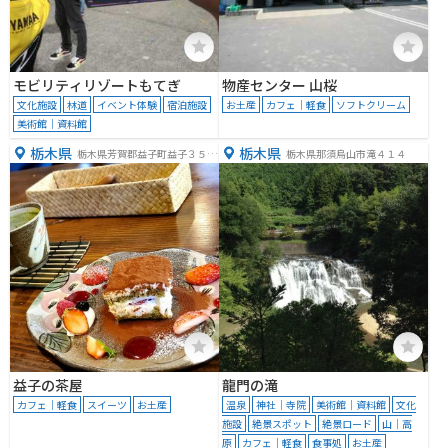
モビリティリゾートもてぎ
物産センター 山桜
文化施設
林道
イベント体験
宿泊施設
お土産
カフェ｜軽食
ソフトクリーム
美術館｜資料館
栃木県
栃木県
栃木県芳賀郡益子町益子３５２
栃木県那須烏山市滝４１４
７−７
益子の茶屋
龍門の滝
カフェ｜軽食
スイーツ
お土産
温泉
神社｜寺院
美術館｜資料館
文化
施設
絶景スポット
絶景ロード
山｜高
原
カフェ｜軽食
食事処
お土産