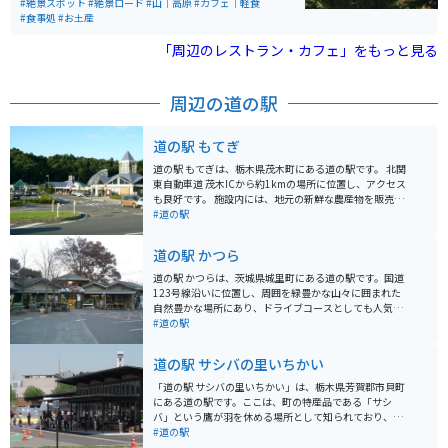
つわる伝承や伝説の龍について知ることができます。
#絶景スポット
#絶景ロード
#山｜高原
#カフェ｜軽食
#食事処
#お土産
「周辺のレストラン・カフェ」をもっと見る
周辺の道の駅
道の駅 もてぎ
道の駅 もてぎは、栃木県茂木町にある道の駅です。 北関
東自動車道 茂木ICから約1kmの場所に位置し、アクセス
も良好です。 施設内には、地元の新鮮な農産物を販売す
る農産物直売所や、地元の食材を使用した料理を提供す
#道の駅
るレストラン、お土産コーナーなどがあります。 茂木町
は、ゆずの産地として知られており、道の駅 もてぎで
道の駅 かつら
も、ゆずを使った様々な商品が販売されています。 ま
た、道の駅 もてぎに隣接して、茂木町の観光情報発信拠
道の駅 かつらは、茨城県城里町にある道の駅です。国道
点である「情報館」や、地元の伝統工芸品を展示・販売
123号線沿いに位置し、周囲を緑豊かな山々に囲まれた
する「工芸館」などもあります。 バイクで訪れる場合、
自然豊かな場所にあり、ドライブコースとしても人気で
道の駅 もてぎには、広々とした駐車場が完備されている
す。 地元の新鮮な野菜や果物をはじめ、特産品である
#道の駅
ので安心です。 周辺には、緑豊かな山々が広がってお
「常陸秋そば」を使ったそばやうどん、地元産の豚肉を
り、ツーリングの休憩場所としても最適です。 道の駅 も
使った料理などが楽しめます。特に、常陸秋そばは、香
道の駅 サシバの里いちかい
てぎからほど近い場所には、ツインリンクもてぎがあり
りが高く、風味も豊かでおすすめです。 また、道の駅 か
ます。 ツインリンクもてぎは、モータースポーツやアミ
つらは、バイクツーリングの休憩スポットとしても人気
「道の駅 サシバの里いちかい」は、栃木県芳賀郡市貝町
ューズメントが楽しめる施設です。 道の駅 もてぎを訪れ
があります。駐車場も広く、バイクスタンドも設置され
にある道の駅です。ここは、町の特産品である「サシ
た際には、ぜひ、茂木町の自然や食、観光も楽しんでく
ているので、安心してバイクを停めることができます。
バ」という鷹が羽を休める場所として知られており、道
ださい。
周辺には、ホースライディングが楽しめる「ホースリゾ
の駅の名前にもなっています。 施設内には、地元産の新
#道の駅
ート」、「城里町ふれあいの里」などの観光スポットも
鮮な野菜や果物を販売する農産物直売所、そばやうど