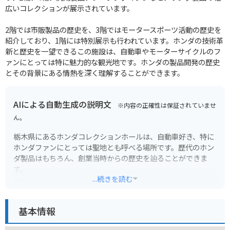
広いコレクションが展示されています。
2階では市販製品の歴史を、3階ではモータースポーツ活動の歴史を
紹介しており、1階には特別展示も行われています。ホンダの技術革
新と歴史を一望できるこの施設は、自動車やモーターサイクルのフ
ァンにとっては特に魅力的な観光地です。ホンダの製品開発の歴史
とその背景にある情熱を深く理解することができます。
AIによる自動生成の説明文
※内容の正確性は保証されていませ
ん。
栃木県にあるホンダコレクションホールは、自動車好き、特に
ホンダファンにとっては聖地とも呼べる場所です。歴代のホン
ダ製品はもちろん、創業当時からの歴史を辿ることができま
す。
...続きを読む
展示車両はどれも丁寧に保管されており、その美しさは一見の
価値あり。バイク好きにはたまらない、歴代のレーシングマシ
基本情報
ンや市販車がずらりと並ぶ様は圧巻です。併設のツインリンク
もてぎでは、モータースポーツイベントも開催されているの