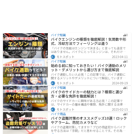
バイク知識
0
バイクエンジンの種類を徹底解説！気筒数や形
式、冷却方法でフィーリングは違う
「バイクの性能はエンジンで決まる」と言っても過言で
はありません。バイクにとってエンジンは、それだけ重
要なパーツなんです。エンジンの種類と特徴を知れば、
モトスポット
2023-04-11
あなたもワンランク上のバイク選びができるようになり
バイク知識
0
ます！
始める前に知っておきたい！バイク通勤のメリ
ット・デメリットから選び方まで徹底解説
バイク通勤したい人必見！この記事では、バイク通勤に
関するメリットやデメリットについて解説しています。
実は通勤時間を短縮できるメリットがありますが、会社
モトスポット
2024-09-19
によっては許可されない場合もあるので、事前に確認が
バイク知識
1
必要です。この記事を読めばバイク通勤の始め方がわか
バイクのサイドカーの魅力とは？種類と選び
ります。
方・必要な免許を徹底解説！
バイクのサイドカーに興味がある方必見！この記事で
は、サイドカーの基本構造や種類、免許に関する法律、
メンテナンス方法を解説しています。実は、サイドカー
モトスポット
2025-02-15
は法律上、二輪車として扱われるため、排気量に応じた
バイク用品
0
二輪免許が必要です。この記事を読めば、サイドカーの
バイク盗難対策のオススメグッズ10選！ロック
正しい楽しみ方がわかります。
やアラーム、防犯カメラなど
バイクの盗難対策してますか？プロの窃盗犯からバイク
を守る方法は「手間」だと思わせることです。その為に