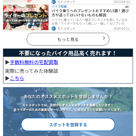
は「チェーンロック 」「ディスクロック」などしっかり
モトスポット
2023-04-23
と対策をしておきましょう。この記事では、すぐできる
バイク知識
1
バイクの盗難対策オススメグッズを紹介します。
バイク乗りへのプレゼントおすすめ13選！選び
方や送ってはいけないものも解説
バイクに乗っている人へ贈るプレゼントを探している方
必見！ライダーがもらって嬉しい・嬉しくないプレゼン
トをまとめました。選び方やオススメのプレゼントも紹
モトスポット
2024-02-11
介していますので、プレゼント選びの参考にしてくださ
い。
もっと見る
不要になったバイク用品高く売れます！
▶︎
手数料無料の宅配買取
実際に売ってみた体験談
▶︎
こちら
あなたのオススメスポットを登録しませんか？
モトスポットでは、皆様からオススメスポットを募集しています！
全ライダーのための最高なサービス作りに、ご協力よろしくお願いいたします。
スポットを登録する