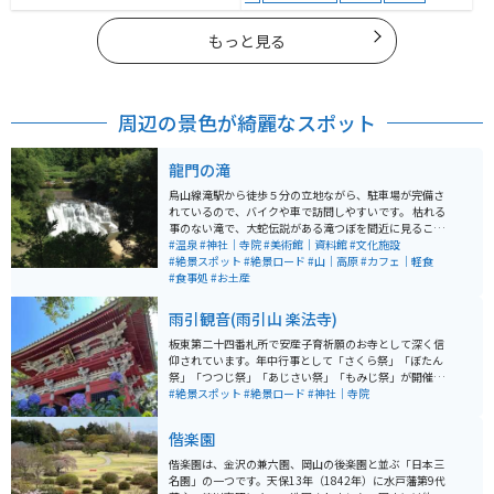
もっと見る
周辺の景色が綺麗なスポット
龍門の滝
烏山線滝駅から徒歩５分の立地ながら、駐車場が完備さ
れているので、バイクや車で訪問しやすいです。 枯れる
事のない滝で、大蛇伝説がある滝つぼを間近に見ること
ができます。ふるさと民芸館が隣接されており、龍にま
#温泉
#神社｜寺院
#美術館｜資料館
#文化施設
つわる伝承や伝説の龍について知ることができます。
#絶景スポット
#絶景ロード
#山｜高原
#カフェ｜軽食
#食事処
#お土産
雨引観音(雨引山 楽法寺)
板東第二十四番札所で安産子育祈願のお寺として深く信
仰されています。年中行事として「さくら祭」「ぼたん
祭」「つつじ祭」「あじさい祭」「もみじ祭」が開催さ
れています。中でも「あじさい祭」は特にオススメで
#絶景スポット
#絶景ロード
#神社｜寺院
す。各地にあじさいの名所が沢山ありますが、それらに
負けず劣らず本当に素晴らしいです！
偕楽園
偕楽園は、金沢の兼六園、岡山の後楽園と並ぶ「日本三
名園」の一つです。天保13年（1842年）に水戸藩第9代