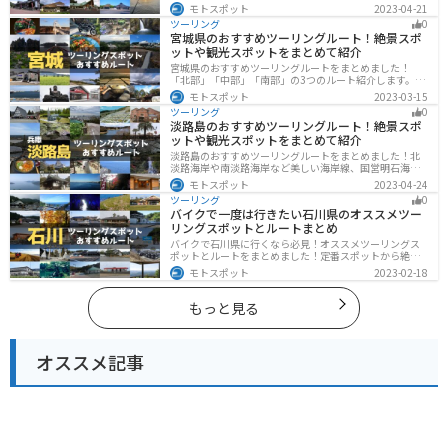
ます。自然に恵まれた風光明媚な景色や歴史文化に触れ
モトスポット
2023-04-21
られる観光スポットが多くあります。バイクで青森県に
ツーリング
0
ツーリングに行く際は参考にしてください。
宮城県のおすすめツーリングルート！絶景スポ
ットや観光スポットをまとめて紹介
宮城県のおすすめツーリングルートをまとめました！
「北部」「中部」「南部」の3つのルート紹介します。キ
ツネ村や広大な山や滝、湖などを歴史や自然を満喫する
モトスポット
2023-03-15
ツーリングができます。バイクで宮城県にツーリングに
ツーリング
0
行く際は参考にしてください。
淡路島のおすすめツーリングルート！絶景スポ
ットや観光スポットをまとめて紹介
淡路島のおすすめツーリングルートをまとめました！北
淡路海岸や南淡路海岸など美しい海岸線、国営明石海峡
公園や淡路夢舞台など、自然とアートが融合した施設も
モトスポット
2023-04-24
多数あります。バイクで淡路島にツーリングに行く際は
ツーリング
0
参考にしてください。
バイクで一度は行きたい石川県のオススメツー
リングスポットとルートまとめ
バイクで石川県に行くなら必見！オススメツーリングス
ポットとルートをまとめました！定番スポットから絶景
スポット、温泉、海、グルメなど様々なジャンルで楽し
モトスポット
2023-02-18
めます。バイクで石川ツーリングに行こうと思っている
人は、参考にしてください。
もっと見る
オススメ記事