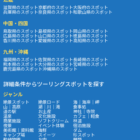
滋賀県のスポット
京都府のスポット
大阪府のスポット
兵庫県のスポット
奈良県のスポット
和歌山県のスポット
中国・四国
鳥取県のスポット
島根県のスポット
岡山県のスポット
広島県のスポット
山口県のスポット
徳島県のスポット
香川県のスポット
愛媛県のスポット
高知県のスポット
九州・沖縄
福岡県のスポット
佐賀県のスポット
長崎県のスポット
熊本県のスポット
大分県のスポット
宮崎県のスポット
鹿児島県のスポット
沖縄県のスポット
詳細条件からツーリングスポットを探す
ジャンル
絶景スポット
絶景ロード
海｜海岸｜岬
山｜高原
湖｜川｜滝
食事処
道の駅
お土産
神社｜寺院
温泉
文化施設
カフェ｜軽食
商業施設
ソフトクリーム
林道
夜景
イベント体験
宿泊施設
美術館｜資料館
海鮮
ダム
キャンプ場
スイーツ
珍スポット
動植物園
お肉
麺類