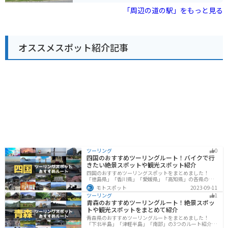
あります。自然豊かな場所で、ゆったりと過ごしたい方
ん、地元ブランド豚「いちはい豚」を使った料理などを
「周辺の道の駅」をもっと見る
におすすめの道の駅です。
味わえる食事処があります。 バイクで訪れる場合、道の
駅には広々とした駐車場が完備されているので安心で
す。周辺には、自然豊かな里山の風景が広がっており、
ツーリングの休憩スポットとしても最適です。 市貝町
オススメスポット紹介記事
は、特に秋になると、そばの花が咲き乱れる美しい景色
が広がります。また、町内には「芝ざくら公園」があ
り、春にはピンク色の芝桜の絨毯を楽しむことができま
す。道の駅を訪れた際には、ぜひ周辺の観光スポットに
も足を運んでみてください。
ツーリング
0
四国のおすすめツーリングルート！バイクで行
きたい絶景スポットや観光スポット紹介
四国のおすすめツーリングスポットをまとめました！
「徳島県」「香川県」「愛媛県」「高知県」の各県の観
光地紹介します。自然豊かな山々や湖、温泉地が点在
モトスポット
2023-09-11
し、四季折々の景色を楽しめるスポットが多数ありま
ツーリング
1
す。バイクで四国にツーリングに行く際は参考にしてく
青森のおすすめツーリングルート！絶景スポッ
ださい。
トや観光スポットをまとめて紹介
青森県のおすすめツーリングルートをまとめました！
「下北半島」「津軽半島」「南部」の3つのルート紹介し