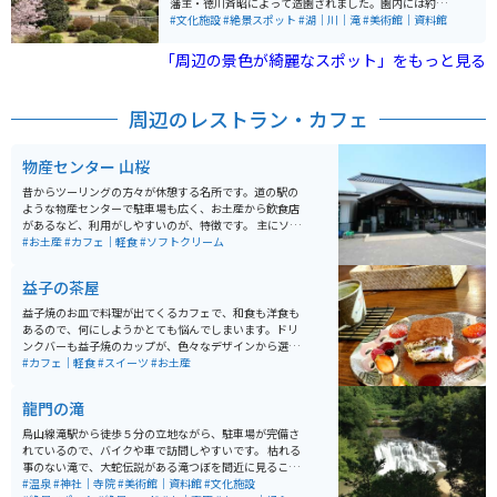
藩主・徳川斉昭によって造園されました。園内には約10
0品種、3,000本の梅が植えられており、特に2月から3月
#文化施設
#絶景スポット
#湖｜川｜滝
#美術館｜資料館
にかけて開催される「水戸の梅まつり」では、美しい梅
の花を楽しむことができます。周辺には千波湖や茨城県
「周辺の景色が綺麗なスポット」をもっと見る
立近代美術館などの観光スポットも多く、併せての訪問
がオススメです。 また、園内には藩主の別邸であった
「好文亭」があり、こちらも見どころの一つです。好文
周辺のレストラン・カフェ
亭は二階建てで、上階からは千波湖を一望できる絶景が
広がります。さらに、秋には紅葉が美しく、四季折々の
自然を楽しむことができます。
物産センター 山桜
昔からツーリングの方々が休憩する名所です。道の駅の
ような物産センターで駐車場も広く、お土産から飲食店
があるなど、利用がしやすいのが、特徴です。 主にソフ
トクリーム屋とお土産屋が人気があり、口コミなどで集
#お土産
#カフェ｜軽食
#ソフトクリーム
まる様です。また、値段もお手頃でお土産や飲食がしや
すいのも特徴の一つです。 また、ツインリンク茂木サー
益子の茶屋
キットと国道6号がつながっており、車やバイクのレー
ス観戦を目的に来る人もかなり多いです。
益子焼のお皿で料理が出てくるカフェで、和食も洋食も
あるので、何にしようかとても悩んでしまいます。ドリ
ンクバーも益子焼のカップが、色々なデザインから選べ
て、紅茶からコーヒー、ジュースもあれば、コーンポタ
#カフェ｜軽食
#スイーツ
#お土産
ージュもあります。 マシュマロやキャラメルシロップ等
もあって、オリジナルで色々と作れて、楽しいです。デ
龍門の滝
ザートも色々ありますが、カボチャプリンがとても美味
しいです。
烏山線滝駅から徒歩５分の立地ながら、駐車場が完備さ
れているので、バイクや車で訪問しやすいです。 枯れる
事のない滝で、大蛇伝説がある滝つぼを間近に見ること
ができます。ふるさと民芸館が隣接されており、龍にま
#温泉
#神社｜寺院
#美術館｜資料館
#文化施設